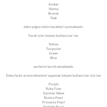
Amber
Sienna
Bronze
Teak
daha yoğun tütün karakteri sunmaktadır.
Ferah içim isteyen kullanıcılar ise;
Yellow
Turquoise
Green
Blue
serilerini tercih etmektedir.
Daha farklı aroma deneyimi yaşamak isteyen kullanıcılar için ise;
Purple
Ruby Fuse
Summer Wave
Riviera Pearl
Provence Pearl
Twilight Pearl