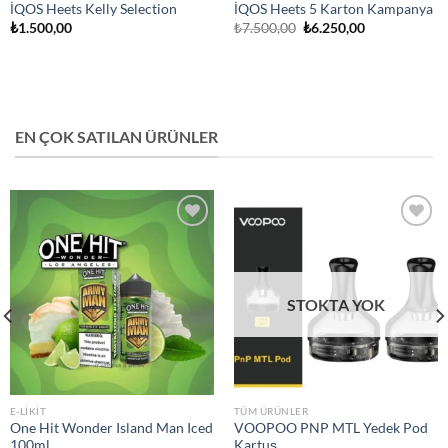
İQOS Heets Kelly Selection
İQOS Heets 5 Karton Kampanya
Orijinal
Şu
₺
1.500,00
₺
7.500,00
₺
6.250,00
fiyat:
andaki
₺7.500,00.
fiyat:
₺6.250,00.
EN ÇOK SATILAN ÜRÜNLER
Add to
Add to
wishlist
wishlist
STOKTA YOK
E-LIKIT
TÜM ÜRÜNLER
One Hit Wonder Island Man Iced
VOOPOO PNP MTL Yedek Pod
100ml
Kartuş