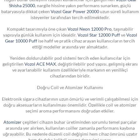
Shisha 25000
, nargile hissine yakın performans sunarken, güçlü
bataryasıyla dikkat çeken
Vozol Gear Power 20000
uzun süreli kullanım
isteyenler tarafından tercih edilmektedir.
Kompakt tasarımıyla öne çıkan
Vozol Neon 12000 Pro
, taşınabilir
yapısıyla günlük kullanım için idealdir.
Vozol Star 12000 Puff
ve
Vozol
Gear 10000 Puff
ise hafif ve pratik cihaz arayan kullanıcıların tercih
ettiği modeller arasında yer almaktadır.
Yeniden doldurulabilir pod sistemi tercih eden kullanıcılar için
geliştirilen
Vozol ACE MAX
, değiştirilebilir pod yapısı, gelişmiş ekranı
ve ayarlanabilir kullanım özellikleriyle markanın en yenilikçi
cihazlarından biridir.
Doğru Coil ve Atomizer Kullanımı
Elektronik sigara cihazlarının uzun ömürlü ve verimli çalışabilmesi için
doğru aksesuarların kullanılması önemlidir. Özellikle coil ve atomizer
seçimi aroma performansını doğrudan etkiler.
Atomizer
çeşitleri cihazın buhar üretiminden sorumlu temel parçalar
arasında yer alırken, kullanılan coiller zamanla performans kaybına
uğrayabilir. Bu nedenle düzenli coil değişimi hem cihaz ömrünü uzatır
hem de daha kaliteli aroma deneyimi sunar.