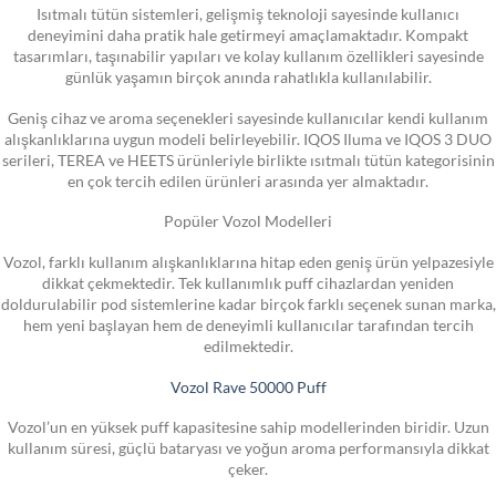
Isıtmalı tütün sistemleri, gelişmiş teknoloji sayesinde kullanıcı
deneyimini daha pratik hale getirmeyi amaçlamaktadır. Kompakt
tasarımları, taşınabilir yapıları ve kolay kullanım özellikleri sayesinde
günlük yaşamın birçok anında rahatlıkla kullanılabilir.
Geniş cihaz ve aroma seçenekleri sayesinde kullanıcılar kendi kullanım
alışkanlıklarına uygun modeli belirleyebilir. IQOS Iluma ve IQOS 3 DUO
serileri, TEREA ve HEETS ürünleriyle birlikte ısıtmalı tütün kategorisinin
en çok tercih edilen ürünleri arasında yer almaktadır.
Popüler Vozol Modelleri
Vozol, farklı kullanım alışkanlıklarına hitap eden geniş ürün yelpazesiyle
dikkat çekmektedir. Tek kullanımlık puff cihazlardan yeniden
doldurulabilir pod sistemlerine kadar birçok farklı seçenek sunan marka,
hem yeni başlayan hem de deneyimli kullanıcılar tarafından tercih
edilmektedir.
Vozol Rave 50000 Puff
Vozol’un en yüksek puff kapasitesine sahip modellerinden biridir. Uzun
kullanım süresi, güçlü bataryası ve yoğun aroma performansıyla dikkat
çeker.