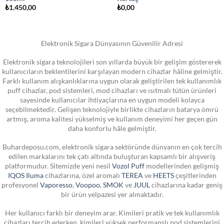
₺
1.450,00
₺
0,00
Elektronik Sigara Dünyasının Güvenilir Adresi
Elektronik sigara teknolojileri son yıllarda büyük bir gelişim göstererek
kullanıcıların beklentilerini karşılayan modern cihazlar hâline gelmiştir.
Farklı kullanım alışkanlıklarına uygun olarak geliştirilen tek kullanımlık
puff cihazlar, pod sistemleri, mod cihazları ve ısıtmalı tütün ürünleri
sayesinde kullanıcılar ihtiyaçlarına en uygun modeli kolayca
seçebilmektedir. Gelişen teknolojiyle birlikte cihazların batarya ömrü
artmış, aroma kalitesi yükselmiş ve kullanım deneyimi her geçen gün
daha konforlu hâle gelmiştir.
Buhardeposu.com, elektronik sigara sektöründe dünyanın en çok tercih
edilen markalarını tek çatı altında buluşturan kapsamlı bir alışveriş
platformudur. Sitemizde yeni nesil
Vozol Puff
modellerinden gelişmiş
IQOS Iluma
cihazlarına, özel aromalı
TEREA
ve
HEETS
çeşitlerinden
profesyonel
Vaporesso
,
Voopoo
,
SMOK
ve
JUUL
cihazlarına kadar geniş
bir ürün yelpazesi yer almaktadır.
Her kullanıcı farklı bir deneyim arar. Kimileri pratik ve tek kullanımlık
cihazları tercih ederken, kimileri yüksek performanslı pod sistemlerini