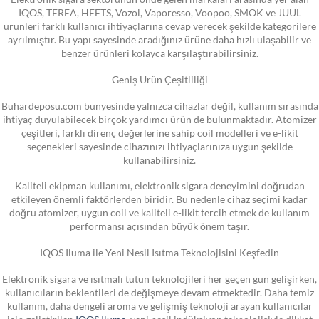
IQOS, TEREA, HEETS, Vozol, Vaporesso, Voopoo, SMOK ve JUUL
ürünleri farklı kullanıcı ihtiyaçlarına cevap verecek şekilde kategorilere
ayrılmıştır. Bu yapı sayesinde aradığınız ürüne daha hızlı ulaşabilir ve
benzer ürünleri kolayca karşılaştırabilirsiniz.
Geniş Ürün Çeşitliliği
Buhardeposu.com bünyesinde yalnızca cihazlar değil, kullanım sırasında
ihtiyaç duyulabilecek birçok yardımcı ürün de bulunmaktadır. Atomizer
çeşitleri, farklı direnç değerlerine sahip coil modelleri ve e-likit
seçenekleri sayesinde cihazınızı ihtiyaçlarınıza uygun şekilde
kullanabilirsiniz.
Kaliteli ekipman kullanımı, elektronik sigara deneyimini doğrudan
etkileyen önemli faktörlerden biridir. Bu nedenle cihaz seçimi kadar
doğru atomizer, uygun coil ve kaliteli e-likit tercih etmek de kullanım
performansı açısından büyük önem taşır.
IQOS Iluma ile Yeni Nesil Isıtma Teknolojisini Keşfedin
Elektronik sigara ve ısıtmalı tütün teknolojileri her geçen gün gelişirken,
kullanıcıların beklentileri de değişmeye devam etmektedir. Daha temiz
kullanım, daha dengeli aroma ve gelişmiş teknoloji arayan kullanıcılar
için geliştirilen
IQOS Iluma
, yeni nesil indüksiyon teknolojisiyle dikkat