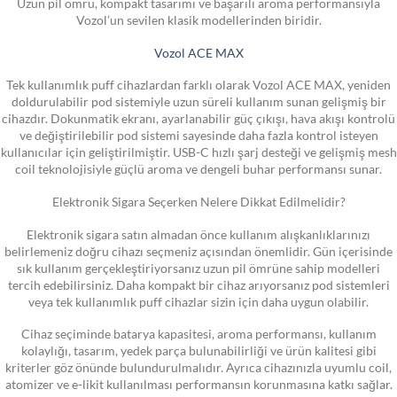
Uzun pil ömrü, kompakt tasarımı ve başarılı aroma performansıyla
Vozol’un sevilen klasik modellerinden biridir.
Vozol ACE MAX
Tek kullanımlık puff cihazlardan farklı olarak Vozol ACE MAX, yeniden
doldurulabilir pod sistemiyle uzun süreli kullanım sunan gelişmiş bir
cihazdır. Dokunmatik ekranı, ayarlanabilir güç çıkışı, hava akışı kontrolü
ve değiştirilebilir pod sistemi sayesinde daha fazla kontrol isteyen
kullanıcılar için geliştirilmiştir. USB-C hızlı şarj desteği ve gelişmiş mesh
coil teknolojisiyle güçlü aroma ve dengeli buhar performansı sunar.
Elektronik Sigara Seçerken Nelere Dikkat Edilmelidir?
Elektronik sigara satın almadan önce kullanım alışkanlıklarınızı
belirlemeniz doğru cihazı seçmeniz açısından önemlidir. Gün içerisinde
sık kullanım gerçekleştiriyorsanız uzun pil ömrüne sahip modelleri
tercih edebilirsiniz. Daha kompakt bir cihaz arıyorsanız pod sistemleri
veya tek kullanımlık puff cihazlar sizin için daha uygun olabilir.
Cihaz seçiminde batarya kapasitesi, aroma performansı, kullanım
kolaylığı, tasarım, yedek parça bulunabilirliği ve ürün kalitesi gibi
kriterler göz önünde bulundurulmalıdır. Ayrıca cihazınızla uyumlu coil,
atomizer ve e-likit kullanılması performansın korunmasına katkı sağlar.