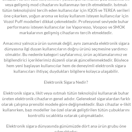
veya gelişmiş mod cihazlarını kullanmayı tercih etmektedir. Isıtmalı
tütün teknolojisini tercih eden kullanıcılar için IQOS ve TEREA serileri
öne çıkarken, yoğun aroma ve kolay kullanım isteyen kullanıcılar için
Vozol Puff modelleri dikkat çekmektedir. Profesyonel seviyede buhar
performansı isteyen kullanıcılar ise Vaporesso, Voopoo ve SMOK
markalarının gelişmiş cihazlarını tercih etmektedir.
Amacımız yalnızca ürün sunmak değil, aynı zamanda elektronik sigara
dünyasına ilgi duyan kullanıcıların doğru ürünü seçmesine yardımcı
olmaktır. Bu nedenle kategori sayfalarımız, ürün açıklamalarımız ve
bilgilendirici içeriklerimiz düzenli olarak güncellenmektedir. Böylece
hem yeni başlayan kullanıcılar hem de deneyimli elektronik sigara
kullanıcıları ihtiyaç duydukları bilgilere kolayca ulaşabilir.
Elektronik Sigara Nedir?
Elektronik sigara, likit veya ısıtmalı tütün teknolojisi kullanarak buhar
üreten elektronik cihazların genel adıdır. Geleneksel sigaralardan farklı
olarak çalışma prensibi modele göre değişmektedir. Bazı cihazlar e-likit
kullanırken, bazı modeller ise özel olarak geliştirilen tütün çubuklarını
kontrollü sıcaklıkta ısıtarak çalışmaktadır.
Elektronik sigara dünyasında günümüzde dört ana ürün grubu öne
çıkmaktadır: