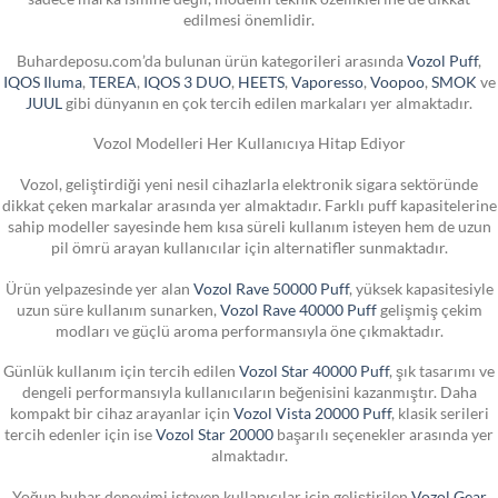
edilmesi önemlidir.
Buhardeposu.com’da bulunan ürün kategorileri arasında
Vozol Puff
,
IQOS Iluma
,
TEREA
,
IQOS 3 DUO
,
HEETS
,
Vaporesso
,
Voopoo
,
SMOK
ve
JUUL
gibi dünyanın en çok tercih edilen markaları yer almaktadır.
Vozol Modelleri Her Kullanıcıya Hitap Ediyor
Vozol, geliştirdiği yeni nesil cihazlarla elektronik sigara sektöründe
dikkat çeken markalar arasında yer almaktadır. Farklı puff kapasitelerine
sahip modeller sayesinde hem kısa süreli kullanım isteyen hem de uzun
pil ömrü arayan kullanıcılar için alternatifler sunmaktadır.
Ürün yelpazesinde yer alan
Vozol Rave 50000 Puff
, yüksek kapasitesiyle
uzun süre kullanım sunarken,
Vozol Rave 40000 Puff
gelişmiş çekim
modları ve güçlü aroma performansıyla öne çıkmaktadır.
Günlük kullanım için tercih edilen
Vozol Star 40000 Puff
, şık tasarımı ve
dengeli performansıyla kullanıcıların beğenisini kazanmıştır. Daha
kompakt bir cihaz arayanlar için
Vozol Vista 20000 Puff
, klasik serileri
tercih edenler için ise
Vozol Star 20000
başarılı seçenekler arasında yer
almaktadır.
Yoğun buhar deneyimi isteyen kullanıcılar için geliştirilen
Vozol Gear