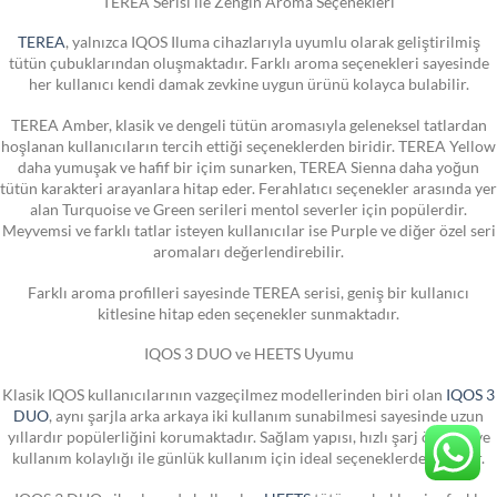
TEREA Serisi ile Zengin Aroma Seçenekleri
TEREA
, yalnızca IQOS Iluma cihazlarıyla uyumlu olarak geliştirilmiş
tütün çubuklarından oluşmaktadır. Farklı aroma seçenekleri sayesinde
her kullanıcı kendi damak zevkine uygun ürünü kolayca bulabilir.
TEREA Amber, klasik ve dengeli tütün aromasıyla geleneksel tatlardan
hoşlanan kullanıcıların tercih ettiği seçeneklerden biridir. TEREA Yellow
daha yumuşak ve hafif bir içim sunarken, TEREA Sienna daha yoğun
tütün karakteri arayanlara hitap eder. Ferahlatıcı seçenekler arasında yer
alan Turquoise ve Green serileri mentol severler için popülerdir.
Meyvemsi ve farklı tatlar isteyen kullanıcılar ise Purple ve diğer özel seri
aromaları değerlendirebilir.
Farklı aroma profilleri sayesinde TEREA serisi, geniş bir kullanıcı
kitlesine hitap eden seçenekler sunmaktadır.
IQOS 3 DUO ve HEETS Uyumu
Klasik IQOS kullanıcılarının vazgeçilmez modellerinden biri olan
IQOS 3
DUO
, aynı şarjla arka arkaya iki kullanım sunabilmesi sayesinde uzun
yıllardır popülerliğini korumaktadır. Sağlam yapısı, hızlı şarj özelliği ve
kullanım kolaylığı ile günlük kullanım için ideal seçeneklerden biridir.