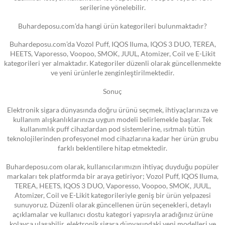
serilerine yönelebilir.
Buhardeposu.com’da hangi ürün kategorileri bulunmaktadır?
Buhardeposu.com’da Vozol Puff, IQOS Iluma, IQOS 3 DUO, TEREA,
HEETS, Vaporesso, Voopoo, SMOK, JUUL, Atomizer, Coil ve E-Likit
kategorileri yer almaktadır. Kategoriler düzenli olarak güncellenmekte
ve yeni ürünlerle zenginleştirilmektedir.
Sonuç
Elektronik sigara dünyasında doğru ürünü seçmek, ihtiyaçlarınıza ve
kullanım alışkanlıklarınıza uygun modeli belirlemekle başlar. Tek
kullanımlık puff cihazlardan pod sistemlerine, ısıtmalı tütün
teknolojilerinden profesyonel mod cihazlarına kadar her ürün grubu
farklı beklentilere hitap etmektedir.
Buhardeposu.com olarak, kullanıcılarımızın ihtiyaç duyduğu popüler
markaları tek platformda bir araya getiriyor; Vozol Puff, IQOS Iluma,
TEREA, HEETS, IQOS 3 DUO, Vaporesso, Voopoo, SMOK, JUUL,
Atomizer, Coil ve E-Likit kategorileriyle geniş bir ürün yelpazesi
sunuyoruz. Düzenli olarak güncellenen ürün seçenekleri, detaylı
açıklamalar ve kullanıcı dostu kategori yapısıyla aradığınız ürüne
kolayca ulaşabilir, elektronik sigara dünyasındaki yeni modelleri ve