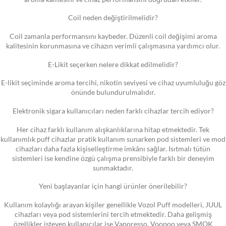
Coil neden değiştirilmelidir?
Coil zamanla performansını kaybeder. Düzenli coil değişimi aroma
kalitesinin korunmasına ve cihazın verimli çalışmasına yardımcı olur.
E-Likit seçerken nelere dikkat edilmelidir?
E-likit seçiminde aroma tercihi, nikotin seviyesi ve cihaz uyumluluğu göz
önünde bulundurulmalıdır.
Elektronik sigara kullanıcıları neden farklı cihazlar tercih ediyor?
Her cihaz farklı kullanım alışkanlıklarına hitap etmektedir. Tek
kullanımlık puff cihazlar pratik kullanım sunarken pod sistemleri ve mod
cihazları daha fazla kişiselleştirme imkânı sağlar. Isıtmalı tütün
sistemleri ise kendine özgü çalışma prensibiyle farklı bir deneyim
sunmaktadır.
Yeni başlayanlar için hangi ürünler önerilebilir?
Kullanım kolaylığı arayan kişiler genellikle Vozol Puff modelleri, JUUL
cihazları veya pod sistemlerini tercih etmektedir. Daha gelişmiş
özellikler isteyen kullanıcılar ise Vaporesso, Voopoo veya SMOK