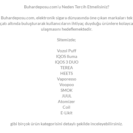
Buhardeposu.com’u Neden Tercih Etmelisiniz?
Buhardeposu.com, elektronik sigara dünyasında öne çıkan markaları tek
çatı altında buluşturarak kullanıcıların ihtiyaç duyduğu ürünlere kolayca
ulaşmasını hedeflemektedir.
Sitemizde;
Vozol Puff
IQOS Iluma
IQOS 3 DUO
TEREA
HEETS
Vaporesso
Voopoo
SMOK
JUUL
Atomizer
Coil
E-Likit
gibi birçok ürün kategorisini detaylı şekilde inceleyebilirsiniz.