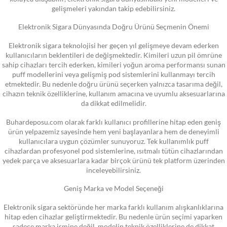
gelişmeleri yakından takip edebilirsiniz.
Elektronik Sigara Dünyasında Doğru Ürünü Seçmenin Önemi
Elektronik sigara teknolojisi her geçen yıl gelişmeye devam ederken
kullanıcıların beklentileri de değişmektedir. Kimileri uzun pil ömrüne
sahip cihazları tercih ederken, kimileri yoğun aroma performansı sunan
puff modellerini veya gelişmiş pod sistemlerini kullanmayı tercih
etmektedir. Bu nedenle doğru ürünü seçerken yalnızca tasarıma değil,
cihazın teknik özelliklerine, kullanım amacına ve uyumlu aksesuarlarına
da dikkat edilmelidir.
Buhardeposu.com olarak farklı kullanıcı profillerine hitap eden geniş
ürün yelpazemiz sayesinde hem yeni başlayanlara hem de deneyimli
kullanıcılara uygun çözümler sunuyoruz. Tek kullanımlık puff
cihazlardan profesyonel pod sistemlerine, ısıtmalı tütün cihazlarından
yedek parça ve aksesuarlara kadar birçok ürünü tek platform üzerinden
inceleyebilirsiniz.
Geniş Marka ve Model Seçeneği
Elektronik sigara sektöründe her marka farklı kullanım alışkanlıklarına
hitap eden cihazlar geliştirmektedir. Bu nedenle ürün seçimi yaparken
sadece marka ismine değil, modelin teknik özelliklerine de dikkat