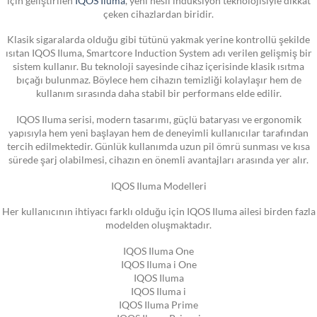
çeken cihazlardan biridir.
Klasik sigaralarda olduğu gibi tütünü yakmak yerine kontrollü şekilde
ısıtan IQOS Iluma, Smartcore Induction System adı verilen gelişmiş bir
sistem kullanır. Bu teknoloji sayesinde cihaz içerisinde klasik ısıtma
bıçağı bulunmaz. Böylece hem cihazın temizliği kolaylaşır hem de
kullanım sırasında daha stabil bir performans elde edilir.
IQOS Iluma serisi, modern tasarımı, güçlü bataryası ve ergonomik
yapısıyla hem yeni başlayan hem de deneyimli kullanıcılar tarafından
tercih edilmektedir. Günlük kullanımda uzun pil ömrü sunması ve kısa
sürede şarj olabilmesi, cihazın en önemli avantajları arasında yer alır.
IQOS Iluma Modelleri
Her kullanıcının ihtiyacı farklı olduğu için IQOS Iluma ailesi birden fazla
modelden oluşmaktadır.
IQOS Iluma One
IQOS Iluma i One
IQOS Iluma
IQOS Iluma i
IQOS Iluma Prime