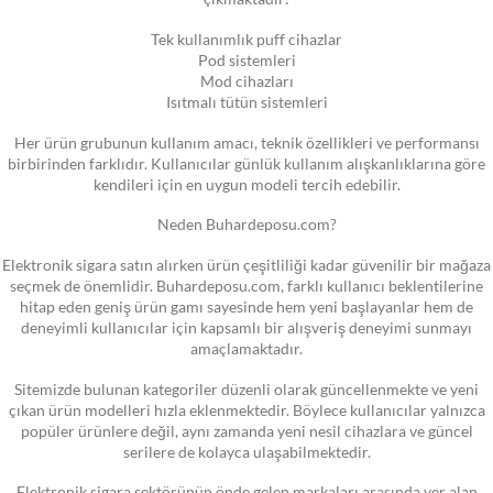
Tek kullanımlık puff cihazlar
Pod sistemleri
Mod cihazları
Isıtmalı tütün sistemleri
Her ürün grubunun kullanım amacı, teknik özellikleri ve performansı
birbirinden farklıdır. Kullanıcılar günlük kullanım alışkanlıklarına göre
kendileri için en uygun modeli tercih edebilir.
Neden Buhardeposu.com?
Elektronik sigara satın alırken ürün çeşitliliği kadar güvenilir bir mağaza
seçmek de önemlidir. Buhardeposu.com, farklı kullanıcı beklentilerine
hitap eden geniş ürün gamı sayesinde hem yeni başlayanlar hem de
deneyimli kullanıcılar için kapsamlı bir alışveriş deneyimi sunmayı
amaçlamaktadır.
Sitemizde bulunan kategoriler düzenli olarak güncellenmekte ve yeni
çıkan ürün modelleri hızla eklenmektedir. Böylece kullanıcılar yalnızca
popüler ürünlere değil, aynı zamanda yeni nesil cihazlara ve güncel
serilere de kolayca ulaşabilmektedir.
Elektronik sigara sektörünün önde gelen markaları arasında yer alan