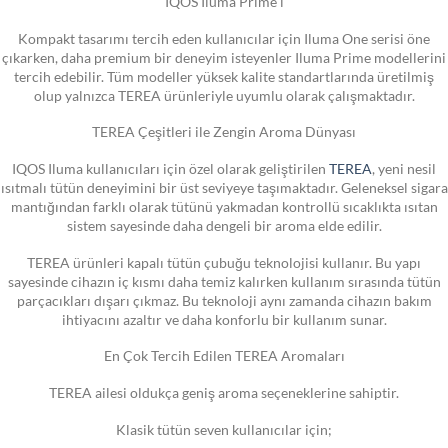
IQOS Iluma Prime i
Kompakt tasarımı tercih eden kullanıcılar için Iluma One serisi öne
çıkarken, daha premium bir deneyim isteyenler Iluma Prime modellerini
tercih edebilir. Tüm modeller yüksek kalite standartlarında üretilmiş
olup yalnızca TEREA ürünleriyle uyumlu olarak çalışmaktadır.
TEREA Çeşitleri ile Zengin Aroma Dünyası
IQOS Iluma kullanıcıları için özel olarak geliştirilen
TEREA
, yeni nesil
ısıtmalı tütün deneyimini bir üst seviyeye taşımaktadır. Geleneksel sigara
mantığından farklı olarak tütünü yakmadan kontrollü sıcaklıkta ısıtan
sistem sayesinde daha dengeli bir aroma elde edilir.
TEREA ürünleri kapalı tütün çubuğu teknolojisi kullanır. Bu yapı
sayesinde cihazın iç kısmı daha temiz kalırken kullanım sırasında tütün
parçacıkları dışarı çıkmaz. Bu teknoloji aynı zamanda cihazın bakım
ihtiyacını azaltır ve daha konforlu bir kullanım sunar.
En Çok Tercih Edilen TEREA Aromaları
TEREA ailesi oldukça geniş aroma seçeneklerine sahiptir.
Klasik tütün seven kullanıcılar için;