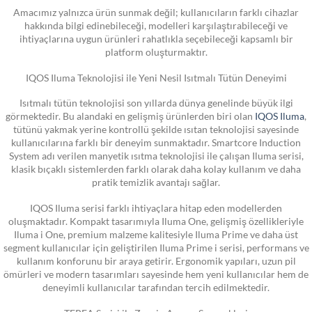
Amacımız yalnızca ürün sunmak değil; kullanıcıların farklı cihazlar
hakkında bilgi edinebileceği, modelleri karşılaştırabileceği ve
ihtiyaçlarına uygun ürünleri rahatlıkla seçebileceği kapsamlı bir
platform oluşturmaktır.
IQOS Iluma Teknolojisi ile Yeni Nesil Isıtmalı Tütün Deneyimi
Isıtmalı tütün teknolojisi son yıllarda dünya genelinde büyük ilgi
görmektedir. Bu alandaki en gelişmiş ürünlerden biri olan
IQOS Iluma
,
tütünü yakmak yerine kontrollü şekilde ısıtan teknolojisi sayesinde
kullanıcılarına farklı bir deneyim sunmaktadır. Smartcore Induction
System adı verilen manyetik ısıtma teknolojisi ile çalışan Iluma serisi,
klasik bıçaklı sistemlerden farklı olarak daha kolay kullanım ve daha
pratik temizlik avantajı sağlar.
IQOS Iluma serisi farklı ihtiyaçlara hitap eden modellerden
oluşmaktadır. Kompakt tasarımıyla Iluma One, gelişmiş özellikleriyle
Iluma i One, premium malzeme kalitesiyle Iluma Prime ve daha üst
segment kullanıcılar için geliştirilen Iluma Prime i serisi, performans ve
kullanım konforunu bir araya getirir. Ergonomik yapıları, uzun pil
ömürleri ve modern tasarımları sayesinde hem yeni kullanıcılar hem de
deneyimli kullanıcılar tarafından tercih edilmektedir.