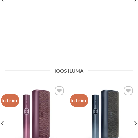
IQOS ILUMA
İndirim!
İndirim!
Add to
Add to
wishlist
wishlist