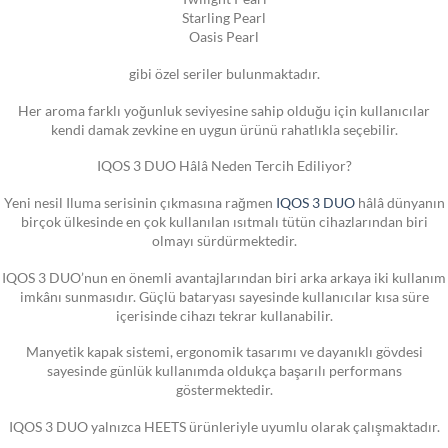
Starling Pearl
Oasis Pearl
gibi özel seriler bulunmaktadır.
Her aroma farklı yoğunluk seviyesine sahip olduğu için kullanıcılar
kendi damak zevkine en uygun ürünü rahatlıkla seçebilir.
IQOS 3 DUO Hâlâ Neden Tercih Ediliyor?
Yeni nesil Iluma serisinin çıkmasına rağmen
IQOS 3 DUO
hâlâ dünyanın
birçok ülkesinde en çok kullanılan ısıtmalı tütün cihazlarından biri
olmayı sürdürmektedir.
IQOS 3 DUO’nun en önemli avantajlarından biri arka arkaya iki kullanım
imkânı sunmasıdır. Güçlü bataryası sayesinde kullanıcılar kısa süre
içerisinde cihazı tekrar kullanabilir.
Manyetik kapak sistemi, ergonomik tasarımı ve dayanıklı gövdesi
sayesinde günlük kullanımda oldukça başarılı performans
göstermektedir.
IQOS 3 DUO yalnızca HEETS ürünleriyle uyumlu olarak çalışmaktadır.