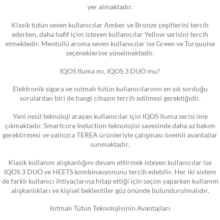
yer almaktadır.
Klasik tütün seven kullanıcılar Amber ve Bronze çeşitlerini tercih
ederken, daha hafif içim isteyen kullanıcılar Yellow serisini tercih
etmektedir. Mentollü aroma seven kullanıcılar ise Green ve Turquoise
seçeneklerine yönelmektedir.
IQOS Iluma mı, IQOS 3 DUO mu?
Elektronik sigara ve ısıtmalı tütün kullanıcılarının en sık sorduğu
sorulardan biri de hangi cihazın tercih edilmesi gerektiğidir.
Yeni nesil teknoloji arayan kullanıcılar için IQOS Iluma serisi öne
çıkmaktadır. Smartcore Induction teknolojisi sayesinde daha az bakım
gerektirmesi ve yalnızca TEREA ürünleriyle çalışması önemli avantajlar
sunmaktadır.
Klasik kullanım alışkanlığını devam ettirmek isteyen kullanıcılar ise
IQOS 3 DUO ve HEETS kombinasyonunu tercih edebilir. Her iki sistem
de farklı kullanıcı ihtiyaçlarına hitap ettiği için seçim yaparken kullanım
alışkanlıkları ve kişisel beklentiler göz önünde bulundurulmalıdır.
Isıtmalı Tütün Teknolojisinin Avantajları