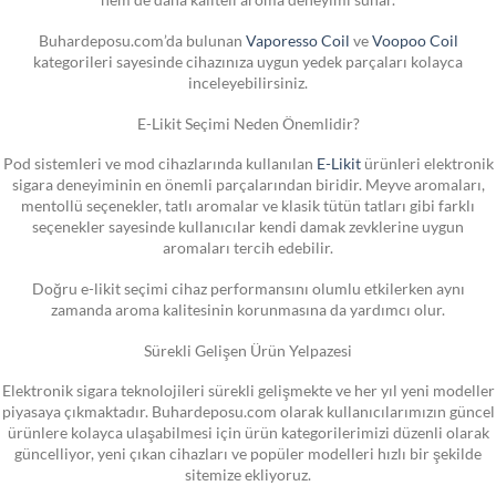
Buhardeposu.com’da bulunan
Vaporesso Coil
ve
Voopoo Coil
kategorileri sayesinde cihazınıza uygun yedek parçaları kolayca
inceleyebilirsiniz.
E-Likit Seçimi Neden Önemlidir?
Pod sistemleri ve mod cihazlarında kullanılan
E-Likit
ürünleri elektronik
sigara deneyiminin en önemli parçalarından biridir. Meyve aromaları,
mentollü seçenekler, tatlı aromalar ve klasik tütün tatları gibi farklı
seçenekler sayesinde kullanıcılar kendi damak zevklerine uygun
aromaları tercih edebilir.
Doğru e-likit seçimi cihaz performansını olumlu etkilerken aynı
zamanda aroma kalitesinin korunmasına da yardımcı olur.
Sürekli Gelişen Ürün Yelpazesi
Elektronik sigara teknolojileri sürekli gelişmekte ve her yıl yeni modeller
piyasaya çıkmaktadır. Buhardeposu.com olarak kullanıcılarımızın güncel
ürünlere kolayca ulaşabilmesi için ürün kategorilerimizi düzenli olarak
güncelliyor, yeni çıkan cihazları ve popüler modelleri hızlı bir şekilde
sitemize ekliyoruz.