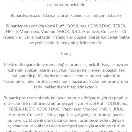
serilerine yönelebilir.
Buhardeposu.com’da hangi ürün kategorileri bulunmaktadır?
Buhardeposu.com’da Vozol Puff, IQOS Iluma, IQOS 3 DUO, TEREA,
HEETS, Vaporesso, Voopoo, SMOK, JUUL, Atomizer, Coil ve E-Likit
kategorileri yer almaktadır. Kategoriler düzenli olarak güncellenmekte
ve yeni ürünlerle zenginleştirilmektedir.
Sonuç
Elektronik sigara dünyasında doğru ürünü seçmek, ihtiyaçlarınıza ve
kullanım alışkanlıklarınıza uygun modeli belirlemekle başlar. Tek
kullanımlık puff cihazlardan pod sistemlerine, ısıtmalı tütün
teknolojilerinden profesyonel mod cihazlarına kadar her ürün grubu
farklı beklentilere hitap etmektedir.
Buhardeposu.com olarak, kullanıcılarımızın ihtiyaç duyduğu popüler
markaları tek platformda bir araya getiriyor; Vozol Puff, IQOS Iluma,
TEREA, HEETS, IQOS 3 DUO, Vaporesso, Voopoo, SMOK, JUUL,
Atomizer, Coil ve E-Likit kategorileriyle geniş bir ürün yelpazesi
sunuyoruz. Düzenli olarak güncellenen ürün seçenekleri, detaylı
açıklamalar ve kullanıcı dostu kategori yapısıyla aradığınız ürüne
kolayca ulaşabilir, elektronik sigara dünyasındaki yeni modelleri ve