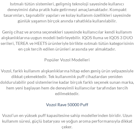
Isıtmalı tütün sistemleri, gelişmiş teknoloji sayesinde kullanıcı
deneyimini daha pratik hale getirmeyi amaçlamaktadır. Kompakt
tasarımları, taşınabilir yapıları ve kolay kullanım özellikleri sayesinde
günlük yaşamın birçok anında rahatlıkla kullanılabilir.
Geniş cihaz ve aroma seçenekleri sayesinde kullanıcılar kendi kullanım
alışkanlıklarına uygun modeli belirleyebilir. IQOS Iluma ve IQOS 3 DUO
serileri, TEREA ve HEETS ürünleriyle birlikte ısıtmalı tütün kategorisinin
en çok tercih edilen ürünleri arasında yer almaktadır.
Popüler Vozol Modelleri
Vozol, farklı kullanım alışkanlıklarına hitap eden geniş ürün yelpazesiyle
dikkat çekmektedir. Tek kullanımlık puff cihazlardan yeniden
doldurulabilir pod sistemlerine kadar birçok farklı seçenek sunan marka,
hem yeni başlayan hem de deneyimli kullanıcılar tarafından tercih
edilmektedir.
Vozol Rave 50000 Puff
Vozol’un en yüksek puff kapasitesine sahip modellerinden biridir. Uzun
kullanım süresi, güçlü bataryası ve yoğun aroma performansıyla dikkat
çeker.