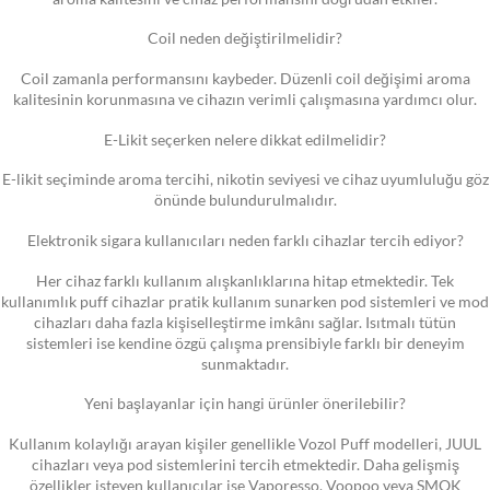
Coil neden değiştirilmelidir?
Coil zamanla performansını kaybeder. Düzenli coil değişimi aroma
kalitesinin korunmasına ve cihazın verimli çalışmasına yardımcı olur.
E-Likit seçerken nelere dikkat edilmelidir?
E-likit seçiminde aroma tercihi, nikotin seviyesi ve cihaz uyumluluğu göz
önünde bulundurulmalıdır.
Elektronik sigara kullanıcıları neden farklı cihazlar tercih ediyor?
Her cihaz farklı kullanım alışkanlıklarına hitap etmektedir. Tek
kullanımlık puff cihazlar pratik kullanım sunarken pod sistemleri ve mod
cihazları daha fazla kişiselleştirme imkânı sağlar. Isıtmalı tütün
sistemleri ise kendine özgü çalışma prensibiyle farklı bir deneyim
sunmaktadır.
Yeni başlayanlar için hangi ürünler önerilebilir?
Kullanım kolaylığı arayan kişiler genellikle Vozol Puff modelleri, JUUL
cihazları veya pod sistemlerini tercih etmektedir. Daha gelişmiş
özellikler isteyen kullanıcılar ise Vaporesso, Voopoo veya SMOK