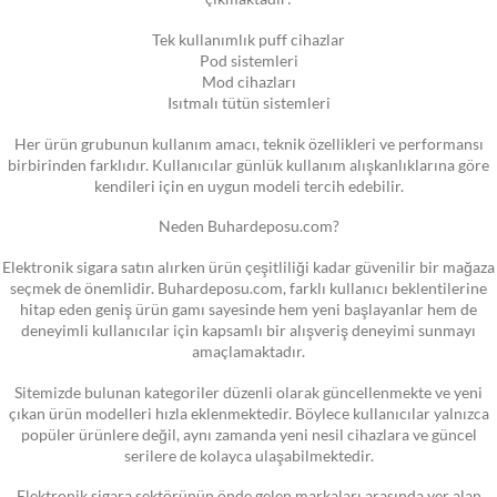
Tek kullanımlık puff cihazlar
Pod sistemleri
Mod cihazları
Isıtmalı tütün sistemleri
Her ürün grubunun kullanım amacı, teknik özellikleri ve performansı
birbirinden farklıdır. Kullanıcılar günlük kullanım alışkanlıklarına göre
kendileri için en uygun modeli tercih edebilir.
Neden Buhardeposu.com?
Elektronik sigara satın alırken ürün çeşitliliği kadar güvenilir bir mağaza
seçmek de önemlidir. Buhardeposu.com, farklı kullanıcı beklentilerine
hitap eden geniş ürün gamı sayesinde hem yeni başlayanlar hem de
deneyimli kullanıcılar için kapsamlı bir alışveriş deneyimi sunmayı
amaçlamaktadır.
Sitemizde bulunan kategoriler düzenli olarak güncellenmekte ve yeni
çıkan ürün modelleri hızla eklenmektedir. Böylece kullanıcılar yalnızca
popüler ürünlere değil, aynı zamanda yeni nesil cihazlara ve güncel
serilere de kolayca ulaşabilmektedir.
Elektronik sigara sektörünün önde gelen markaları arasında yer alan