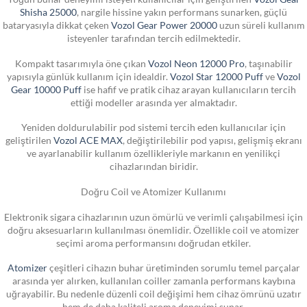
Shisha 25000
, nargile hissine yakın performans sunarken, güçlü
bataryasıyla dikkat çeken
Vozol Gear Power 20000
uzun süreli kullanım
isteyenler tarafından tercih edilmektedir.
Kompakt tasarımıyla öne çıkan
Vozol Neon 12000 Pro
, taşınabilir
yapısıyla günlük kullanım için idealdir.
Vozol Star 12000 Puff
ve
Vozol
Gear 10000 Puff
ise hafif ve pratik cihaz arayan kullanıcıların tercih
ettiği modeller arasında yer almaktadır.
Yeniden doldurulabilir pod sistemi tercih eden kullanıcılar için
geliştirilen
Vozol ACE MAX
, değiştirilebilir pod yapısı, gelişmiş ekranı
ve ayarlanabilir kullanım özellikleriyle markanın en yenilikçi
cihazlarından biridir.
Doğru Coil ve Atomizer Kullanımı
Elektronik sigara cihazlarının uzun ömürlü ve verimli çalışabilmesi için
doğru aksesuarların kullanılması önemlidir. Özellikle coil ve atomizer
seçimi aroma performansını doğrudan etkiler.
Atomizer
çeşitleri cihazın buhar üretiminden sorumlu temel parçalar
arasında yer alırken, kullanılan coiller zamanla performans kaybına
uğrayabilir. Bu nedenle düzenli coil değişimi hem cihaz ömrünü uzatır
hem de daha kaliteli aroma deneyimi sunar.