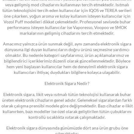
veya gelişmiş mod cihazlarını kullanmayı tercih etmektedir. Isıtmalı
tütün teknolojisini tercih eden kullanıcılar için IQOS ve TEREA serileri
öne çıkarken, yoğun aroma ve kolay kullanım isteyen kullanıcılar için
Vozol Puff modelleri dikkat çekmektedir. Profesyonel seviyede buhar
performansı isteyen kullanıcılar ise Vaporesso, Voopoo ve SMOK
markalarının gelişmiş cihazlarını tercih etmektedir.
Amacımız yalnızca ürün sunmak değil, aynı zamanda elektronik sigara
dünyasına ilgi duyan kullanıcıların doğru ürünü seçmesine yardımcı
olmaktır. Bu nedenle kategori sayfalarımız, ürün açıklamalarımız ve
bilgilendirici içeriklerimiz düzenli olarak güncellenmektedir. Böylece
hem yeni başlayan kullanıcılar hem de deneyimli elektronik sigara
kullanıcıları ihtiyaç duydukları bilgilere kolayca ulaşabilir.
Elektronik Sigara Nedir?
Elektronik sigara, likit veya ısıtmalı tütün teknolojisi kullanarak buhar
üreten elektronik cihazların genel adıdır. Geleneksel sigaralardan farklı
olarak çalışma prensibi modele göre değişmektedir. Bazı cihazlar e-likit
kullanırken, bazı modeller ise özel olarak geliştirilen tütün çubuklarını
kontrollü sıcaklıkta ısıtarak çalışmaktadır.
Elektronik sigara dünyasında günümüzde dört ana ürün grubu öne
çıkmaktadır: