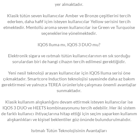
yer almaktadır.
Klasik tütün seven kullanıcılar Amber ve Bronze çeşitlerini tercih
ederken, daha hafif içim isteyen kullanıcılar Yellow serisini tercih
etmektedir. Mentollü aroma seven kullanıcılar ise Green ve Turquoise
seçeneklerine yönelmektedir.
IQOS Iluma mı, IQOS 3 DUO mu?
Elektronik sigara ve ısıtmalı tütün kullanıcılarının en sık sorduğu
sorulardan biri de hangi cihazın tercih edilmesi gerektiğidir.
Yeni nesil teknoloji arayan kullanıcılar için IQOS Iluma serisi öne
çıkmaktadır. Smartcore Induction teknolojisi sayesinde daha az bakım
gerektirmesi ve yalnızca TEREA ürünleriyle çalışması önemli avantajlar
sunmaktadır.
Klasik kullanım alışkanlığını devam ettirmek isteyen kullanıcılar ise
IQOS 3 DUO ve HEETS kombinasyonunu tercih edebilir. Her iki sistem
de farklı kullanıcı ihtiyaçlarına hitap ettiği için seçim yaparken kullanım
alışkanlıkları ve kişisel beklentiler göz önünde bulundurulmalıdır.
Isıtmalı Tütün Teknolojisinin Avantajları