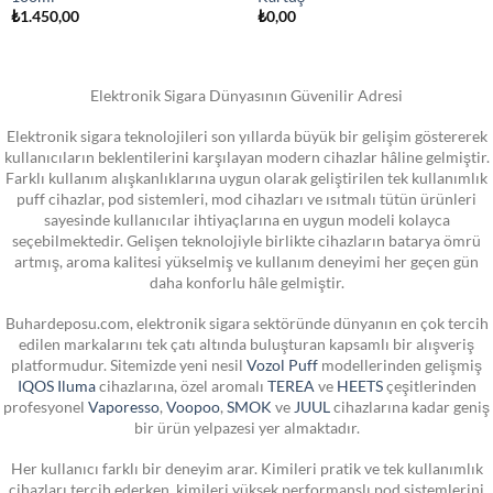
₺
1.450,00
₺
0,00
Elektronik Sigara Dünyasının Güvenilir Adresi
Elektronik sigara teknolojileri son yıllarda büyük bir gelişim göstererek
kullanıcıların beklentilerini karşılayan modern cihazlar hâline gelmiştir.
Farklı kullanım alışkanlıklarına uygun olarak geliştirilen tek kullanımlık
puff cihazlar, pod sistemleri, mod cihazları ve ısıtmalı tütün ürünleri
sayesinde kullanıcılar ihtiyaçlarına en uygun modeli kolayca
seçebilmektedir. Gelişen teknolojiyle birlikte cihazların batarya ömrü
artmış, aroma kalitesi yükselmiş ve kullanım deneyimi her geçen gün
daha konforlu hâle gelmiştir.
Buhardeposu.com, elektronik sigara sektöründe dünyanın en çok tercih
edilen markalarını tek çatı altında buluşturan kapsamlı bir alışveriş
platformudur. Sitemizde yeni nesil
Vozol Puff
modellerinden gelişmiş
IQOS Iluma
cihazlarına, özel aromalı
TEREA
ve
HEETS
çeşitlerinden
profesyonel
Vaporesso
,
Voopoo
,
SMOK
ve
JUUL
cihazlarına kadar geniş
bir ürün yelpazesi yer almaktadır.
Her kullanıcı farklı bir deneyim arar. Kimileri pratik ve tek kullanımlık
cihazları tercih ederken, kimileri yüksek performanslı pod sistemlerini