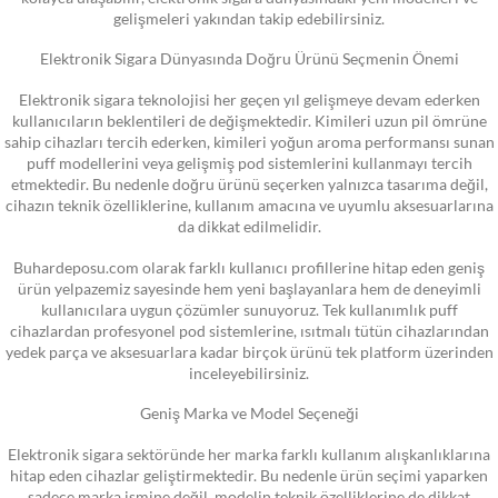
gelişmeleri yakından takip edebilirsiniz.
Elektronik Sigara Dünyasında Doğru Ürünü Seçmenin Önemi
Elektronik sigara teknolojisi her geçen yıl gelişmeye devam ederken
kullanıcıların beklentileri de değişmektedir. Kimileri uzun pil ömrüne
sahip cihazları tercih ederken, kimileri yoğun aroma performansı sunan
puff modellerini veya gelişmiş pod sistemlerini kullanmayı tercih
etmektedir. Bu nedenle doğru ürünü seçerken yalnızca tasarıma değil,
cihazın teknik özelliklerine, kullanım amacına ve uyumlu aksesuarlarına
da dikkat edilmelidir.
Buhardeposu.com olarak farklı kullanıcı profillerine hitap eden geniş
ürün yelpazemiz sayesinde hem yeni başlayanlara hem de deneyimli
kullanıcılara uygun çözümler sunuyoruz. Tek kullanımlık puff
cihazlardan profesyonel pod sistemlerine, ısıtmalı tütün cihazlarından
yedek parça ve aksesuarlara kadar birçok ürünü tek platform üzerinden
inceleyebilirsiniz.
Geniş Marka ve Model Seçeneği
Elektronik sigara sektöründe her marka farklı kullanım alışkanlıklarına
hitap eden cihazlar geliştirmektedir. Bu nedenle ürün seçimi yaparken
sadece marka ismine değil, modelin teknik özelliklerine de dikkat