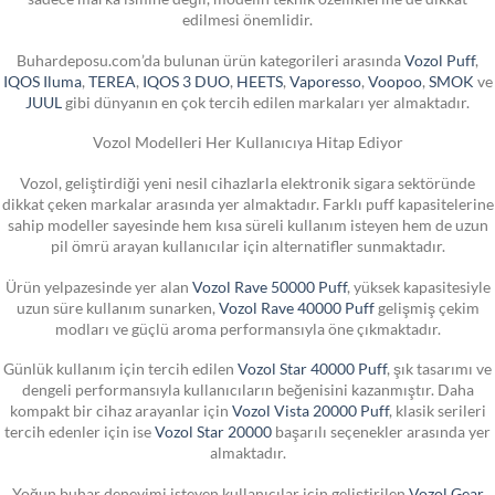
edilmesi önemlidir.
Buhardeposu.com’da bulunan ürün kategorileri arasında
Vozol Puff
,
IQOS Iluma
,
TEREA
,
IQOS 3 DUO
,
HEETS
,
Vaporesso
,
Voopoo
,
SMOK
ve
JUUL
gibi dünyanın en çok tercih edilen markaları yer almaktadır.
Vozol Modelleri Her Kullanıcıya Hitap Ediyor
Vozol, geliştirdiği yeni nesil cihazlarla elektronik sigara sektöründe
dikkat çeken markalar arasında yer almaktadır. Farklı puff kapasitelerine
sahip modeller sayesinde hem kısa süreli kullanım isteyen hem de uzun
pil ömrü arayan kullanıcılar için alternatifler sunmaktadır.
Ürün yelpazesinde yer alan
Vozol Rave 50000 Puff
, yüksek kapasitesiyle
uzun süre kullanım sunarken,
Vozol Rave 40000 Puff
gelişmiş çekim
modları ve güçlü aroma performansıyla öne çıkmaktadır.
Günlük kullanım için tercih edilen
Vozol Star 40000 Puff
, şık tasarımı ve
dengeli performansıyla kullanıcıların beğenisini kazanmıştır. Daha
kompakt bir cihaz arayanlar için
Vozol Vista 20000 Puff
, klasik serileri
tercih edenler için ise
Vozol Star 20000
başarılı seçenekler arasında yer
almaktadır.
Yoğun buhar deneyimi isteyen kullanıcılar için geliştirilen
Vozol Gear