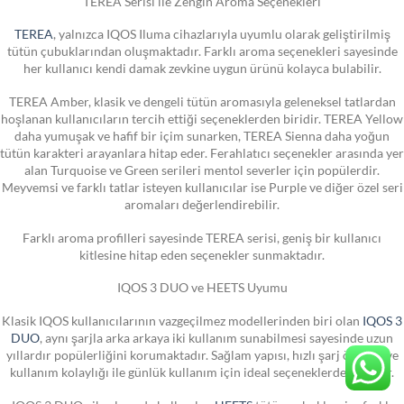
TEREA Serisi ile Zengin Aroma Seçenekleri
TEREA
, yalnızca IQOS Iluma cihazlarıyla uyumlu olarak geliştirilmiş
tütün çubuklarından oluşmaktadır. Farklı aroma seçenekleri sayesinde
her kullanıcı kendi damak zevkine uygun ürünü kolayca bulabilir.
TEREA Amber, klasik ve dengeli tütün aromasıyla geleneksel tatlardan
hoşlanan kullanıcıların tercih ettiği seçeneklerden biridir. TEREA Yellow
daha yumuşak ve hafif bir içim sunarken, TEREA Sienna daha yoğun
tütün karakteri arayanlara hitap eder. Ferahlatıcı seçenekler arasında yer
alan Turquoise ve Green serileri mentol severler için popülerdir.
Meyvemsi ve farklı tatlar isteyen kullanıcılar ise Purple ve diğer özel seri
aromaları değerlendirebilir.
Farklı aroma profilleri sayesinde TEREA serisi, geniş bir kullanıcı
kitlesine hitap eden seçenekler sunmaktadır.
IQOS 3 DUO ve HEETS Uyumu
Klasik IQOS kullanıcılarının vazgeçilmez modellerinden biri olan
IQOS 3
DUO
, aynı şarjla arka arkaya iki kullanım sunabilmesi sayesinde uzun
yıllardır popülerliğini korumaktadır. Sağlam yapısı, hızlı şarj özelliği ve
kullanım kolaylığı ile günlük kullanım için ideal seçeneklerden biridir.