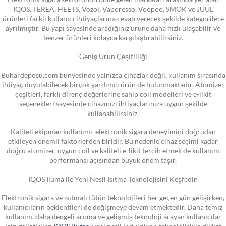
IQOS, TEREA, HEETS, Vozol, Vaporesso, Voopoo, SMOK ve JUUL
ürünleri farklı kullanıcı ihtiyaçlarına cevap verecek şekilde kategorilere
ayrılmıştır. Bu yapı sayesinde aradığınız ürüne daha hızlı ulaşabilir ve
benzer ürünleri kolayca karşılaştırabilirsiniz.
Geniş Ürün Çeşitliliği
Buhardeposu.com bünyesinde yalnızca cihazlar değil, kullanım sırasında
ihtiyaç duyulabilecek birçok yardımcı ürün de bulunmaktadır. Atomizer
çeşitleri, farklı direnç değerlerine sahip coil modelleri ve e-likit
seçenekleri sayesinde cihazınızı ihtiyaçlarınıza uygun şekilde
kullanabilirsiniz.
Kaliteli ekipman kullanımı, elektronik sigara deneyimini doğrudan
etkileyen önemli faktörlerden biridir. Bu nedenle cihaz seçimi kadar
doğru atomizer, uygun coil ve kaliteli e-likit tercih etmek de kullanım
performansı açısından büyük önem taşır.
IQOS Iluma ile Yeni Nesil Isıtma Teknolojisini Keşfedin
Elektronik sigara ve ısıtmalı tütün teknolojileri her geçen gün gelişirken,
kullanıcıların beklentileri de değişmeye devam etmektedir. Daha temiz
kullanım, daha dengeli aroma ve gelişmiş teknoloji arayan kullanıcılar
için geliştirilen
IQOS Iluma
, yeni nesil indüksiyon teknolojisiyle dikkat