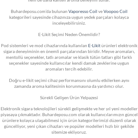
Buhardeposu.com’da bulunan
Vaporesso Coil
ve
Voopoo Coil
kategorileri sayesinde cihazınıza uygun yedek parçaları kolayca
inceleyebilirsiniz.
E-Likit Seçimi Neden Önemlidir?
Pod sistemleri ve mod cihazlarında kullanılan
E-Likit
ürünleri elektronik
sigara deneyiminin en önemli parçalarından biridir. Meyve aromaları,
mentollü seçenekler, tatlı aromalar ve klasik tütün tatları gibi farklı
seçenekler sayesinde kullanıcılar kendi damak zevklerine uygun
aromaları tercih edebilir.
Doğru e-likit seçimi cihaz performansını olumlu etkilerken aynı
zamanda aroma kalitesinin korunmasına da yardımcı olur.
Sürekli Gelişen Ürün Yelpazesi
Elektronik sigara teknolojileri sürekli gelişmekte ve her yıl yeni modeller
piyasaya çıkmaktadır. Buhardeposu.com olarak kullanıcılarımızın güncel
ürünlere kolayca ulaşabilmesi için ürün kategorilerimizi düzenli olarak
güncelliyor, yeni çıkan cihazları ve popüler modelleri hızlı bir şekilde
sitemize ekliyoruz.