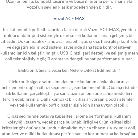
Uzun pil ömrü, kompakt tasarımı ve başarılı aroma performansıyla
Vozol’un sevilen klasik modellerinden biridir.
Vozol ACE MAX
Tek kullanımlık puff cihazlardan farklı olarak Vozol ACE MAX, yeniden
doldurulabilir pod sistemiyle uzun süreli kullanım sunan gelişmiş bir
cihazdır. Dokunmatik ekranı, ayarlanabilir güç çıkışı, hava akışı kontrolü
ve değiştirilebilir pod sistemi sayesinde daha fazla kontrol isteyen
kullanıcılar için geliştirilmiştir. USB-C hızlı şarj desteği ve gelişmiş mesh
coil teknolojisiyle güçlü aroma ve dengeli buhar performansı sunar.
Elektronik Sigara Seçerken Nelere Dikkat Edilmelidir?
Elektronik sigara satın almadan önce kullanım alışkanlıklarınızı
belirlemeniz doğru cihazı seçmeniz açısından önemlidir. Gün içerisinde
sık kullanım gerçekleştiriyorsanız uzun pil ömrüne sahip modelleri
tercih edebilirsiniz. Daha kompakt bir cihaz arıyorsanız pod sistemleri
veya tek kullanımlık puff cihazlar sizin için daha uygun olabilir.
Cihaz seçiminde batarya kapasitesi, aroma performansı, kullanım
kolaylığı, tasarım, yedek parça bulunabilirliği ve ürün kalitesi gibi
kriterler göz önünde bulundurulmalıdır. Ayrıca cihazınızla uyumlu coil,
atomizer ve e-likit kullanılması performansın korunmasına katkı sağlar.