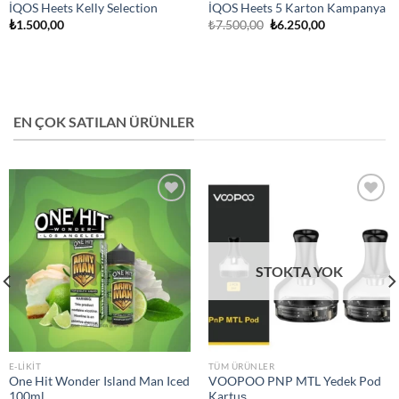
İQOS Heets Kelly Selection
İQOS Heets 5 Karton Kampanya
Orijinal
Şu
₺
1.500,00
₺
7.500,00
₺
6.250,00
fiyat:
andaki
₺7.500,00.
fiyat:
₺6.250,00.
EN ÇOK SATILAN ÜRÜNLER
Add to
Add to
wishlist
wishlist
STOKTA YOK
E-LIKIT
TÜM ÜRÜNLER
One Hit Wonder Island Man Iced
VOOPOO PNP MTL Yedek Pod
100ml
Kartuş