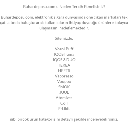
Buhardeposu.com’u Neden Tercih Etmelisiniz?
Buhardeposu.com, elektronik sigara dünyasında öne çıkan markaları tek
çatı altında buluşturarak kullanıcıların ihtiyaç duyduğu ürünlere kolayca
ulaşmasını hedeflemektedir.
Sitemizde;
Vozol Puff
IQOS Iluma
IQOS 3 DUO
TEREA
HEETS
Vaporesso
Voopoo
SMOK
JUUL
Atomizer
Coil
E-Likit
gibi birçok ürün kategorisini detaylı şekilde inceleyebilirsiniz.