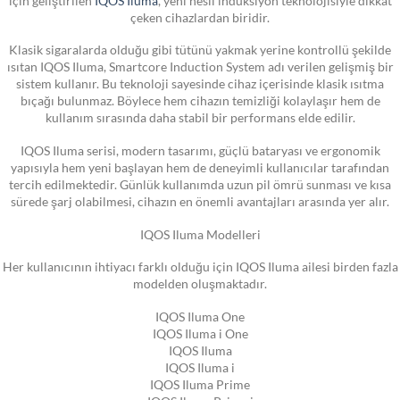
çeken cihazlardan biridir.
Klasik sigaralarda olduğu gibi tütünü yakmak yerine kontrollü şekilde
ısıtan IQOS Iluma, Smartcore Induction System adı verilen gelişmiş bir
sistem kullanır. Bu teknoloji sayesinde cihaz içerisinde klasik ısıtma
bıçağı bulunmaz. Böylece hem cihazın temizliği kolaylaşır hem de
kullanım sırasında daha stabil bir performans elde edilir.
IQOS Iluma serisi, modern tasarımı, güçlü bataryası ve ergonomik
yapısıyla hem yeni başlayan hem de deneyimli kullanıcılar tarafından
tercih edilmektedir. Günlük kullanımda uzun pil ömrü sunması ve kısa
sürede şarj olabilmesi, cihazın en önemli avantajları arasında yer alır.
IQOS Iluma Modelleri
Her kullanıcının ihtiyacı farklı olduğu için IQOS Iluma ailesi birden fazla
modelden oluşmaktadır.
IQOS Iluma One
IQOS Iluma i One
IQOS Iluma
IQOS Iluma i
IQOS Iluma Prime