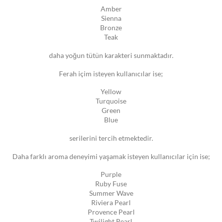
Amber
Sienna
Bronze
Teak
daha yoğun tütün karakteri sunmaktadır.
Ferah içim isteyen kullanıcılar ise;
Yellow
Turquoise
Green
Blue
serilerini tercih etmektedir.
Daha farklı aroma deneyimi yaşamak isteyen kullanıcılar için ise;
Purple
Ruby Fuse
Summer Wave
Riviera Pearl
Provence Pearl
Twilight Pearl