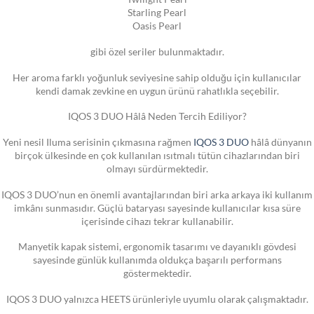
Starling Pearl
Oasis Pearl
gibi özel seriler bulunmaktadır.
Her aroma farklı yoğunluk seviyesine sahip olduğu için kullanıcılar
kendi damak zevkine en uygun ürünü rahatlıkla seçebilir.
IQOS 3 DUO Hâlâ Neden Tercih Ediliyor?
Yeni nesil Iluma serisinin çıkmasına rağmen
IQOS 3 DUO
hâlâ dünyanın
birçok ülkesinde en çok kullanılan ısıtmalı tütün cihazlarından biri
olmayı sürdürmektedir.
IQOS 3 DUO’nun en önemli avantajlarından biri arka arkaya iki kullanım
imkânı sunmasıdır. Güçlü bataryası sayesinde kullanıcılar kısa süre
içerisinde cihazı tekrar kullanabilir.
Manyetik kapak sistemi, ergonomik tasarımı ve dayanıklı gövdesi
sayesinde günlük kullanımda oldukça başarılı performans
göstermektedir.
IQOS 3 DUO yalnızca HEETS ürünleriyle uyumlu olarak çalışmaktadır.