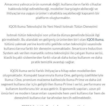
Amacımız yalnızca ürün sunmak değil; kullanıcıların farklı cihazlar
hakkında bilgi edinebileceği, modelleri karşılaştırabileceği ve
ihtiyaçlarına uygun ürünleri rahatlıkla seçebileceği kapsamlı bir
platform oluşturmaktır.
IQOS Iluma Teknolojisi ile Yeni Nesil Isıtmalı Tütün Deneyimi
Isıtmalı tütün teknolojisi son yıllarda dünya genelinde büyük ilgi
görmektedir. Bu alandaki en gelişmiş ürünlerden biri olan
IQOS Iluma
,
tütünü yakmak yerine kontrollü şekilde ısıtan teknolojisi sayesinde
kullanıcılarına farklı bir deneyim sunmaktadır. Smartcore Induction
System adı verilen manyetik ısıtma teknolojisi ile çalışan Iluma serisi,
klasik bıçaklı sistemlerden farklı olarak daha kolay kullanım ve daha
pratik temizlik avantajı sağlar.
IQOS Iluma serisi farklı ihtiyaçlara hitap eden modellerden
oluşmaktadır. Kompakt tasarımıyla Iluma One, gelişmiş özellikleriyle
Iluma i One, premium malzeme kalitesiyle Iluma Prime ve daha üst
segment kullanıcılar için geliştirilen Iluma Prime i serisi, performans ve
kullanım konforunu bir araya getirir. Ergonomik yapıları, uzun pil
ömürleri ve modern tasarımları sayesinde hem yeni kullanıcılar hem de
deneyimli kullanıcılar tarafından tercih edilmektedir.