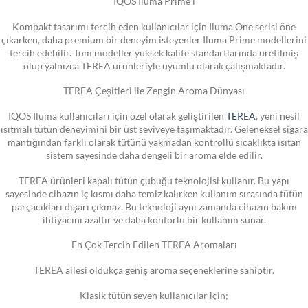
IQOS Iluma Prime i
Kompakt tasarımı tercih eden kullanıcılar için Iluma One serisi öne
çıkarken, daha premium bir deneyim isteyenler Iluma Prime modellerini
tercih edebilir. Tüm modeller yüksek kalite standartlarında üretilmiş
olup yalnızca TEREA ürünleriyle uyumlu olarak çalışmaktadır.
TEREA Çeşitleri ile Zengin Aroma Dünyası
IQOS Iluma kullanıcıları için özel olarak geliştirilen
TEREA
, yeni nesil
ısıtmalı tütün deneyimini bir üst seviyeye taşımaktadır. Geleneksel sigara
mantığından farklı olarak tütünü yakmadan kontrollü sıcaklıkta ısıtan
sistem sayesinde daha dengeli bir aroma elde edilir.
TEREA ürünleri kapalı tütün çubuğu teknolojisi kullanır. Bu yapı
sayesinde cihazın iç kısmı daha temiz kalırken kullanım sırasında tütün
parçacıkları dışarı çıkmaz. Bu teknoloji aynı zamanda cihazın bakım
ihtiyacını azaltır ve daha konforlu bir kullanım sunar.
En Çok Tercih Edilen TEREA Aromaları
TEREA ailesi oldukça geniş aroma seçeneklerine sahiptir.
Klasik tütün seven kullanıcılar için;