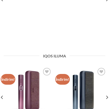
IQOS ILUMA
İndirim!
İndirim!
Add to
Add to
wishlist
wishlist