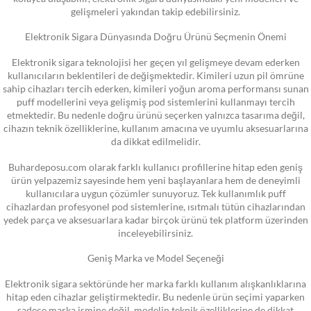
gelişmeleri yakından takip edebilirsiniz.
Elektronik Sigara Dünyasında Doğru Ürünü Seçmenin Önemi
Elektronik sigara teknolojisi her geçen yıl gelişmeye devam ederken
kullanıcıların beklentileri de değişmektedir. Kimileri uzun pil ömrüne
sahip cihazları tercih ederken, kimileri yoğun aroma performansı sunan
puff modellerini veya gelişmiş pod sistemlerini kullanmayı tercih
etmektedir. Bu nedenle doğru ürünü seçerken yalnızca tasarıma değil,
cihazın teknik özelliklerine, kullanım amacına ve uyumlu aksesuarlarına
da dikkat edilmelidir.
Buhardeposu.com olarak farklı kullanıcı profillerine hitap eden geniş
ürün yelpazemiz sayesinde hem yeni başlayanlara hem de deneyimli
kullanıcılara uygun çözümler sunuyoruz. Tek kullanımlık puff
cihazlardan profesyonel pod sistemlerine, ısıtmalı tütün cihazlarından
yedek parça ve aksesuarlara kadar birçok ürünü tek platform üzerinden
inceleyebilirsiniz.
Geniş Marka ve Model Seçeneği
Elektronik sigara sektöründe her marka farklı kullanım alışkanlıklarına
hitap eden cihazlar geliştirmektedir. Bu nedenle ürün seçimi yaparken
sadece marka ismine değil, modelin teknik özelliklerine de dikkat