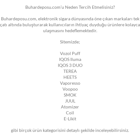
Buhardeposu.com’u Neden Tercih Etmelisiniz?
Buhardeposu.com, elektronik sigara dünyasında öne çıkan markaları tek
çatı altında buluşturarak kullanıcıların ihtiyaç duyduğu ürünlere kolayca
ulaşmasını hedeflemektedir.
Sitemizde;
Vozol Puff
IQOS Iluma
IQOS 3 DUO
TEREA
HEETS
Vaporesso
Voopoo
SMOK
JUUL
Atomizer
Coil
E-Likit
gibi birçok ürün kategorisini detaylı şekilde inceleyebilirsiniz.