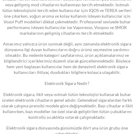
veya gelişmiş mod cihazlarını kullanmayı tercih etmektedir. Isıtmalı
tütün teknolojisini tercih eden kullanıcılar için IQOS ve TEREA serileri
öne çıkarken, yoğun aroma ve kolay kullanım isteyen kullanıcılar için
Vozol Puff modelleri dikkat çekmektedir. Profesyonel seviyede buhar
performansı isteyen kullanıcılar ise Vaporesso, Voopoo ve SMOK
markalarının gelişmiş cihazlarını tercih etmektedir.
Amacımız yalnızca ürün sunmak değil, aynı zamanda elektronik sigara
dünyasına ilgi duyan kullanıcıların doğru ürünü seçmesine yardımcı
olmaktır. Bu nedenle kategori sayfalarımız, ürün açıklamalarımız ve
bilgilendirici içeriklerimiz düzenli olarak güncellenmektedir. Böylece
hem yeni başlayan kullanıcılar hem de deneyimli elektronik sigara
kullanıcıları ihtiyaç duydukları bilgilere kolayca ulaşabilir.
Elektronik Sigara Nedir?
Elektronik sigara, likit veya ısıtmalı tütün teknolojisi kullanarak buhar
üreten elektronik cihazların genel adıdır. Geleneksel sigaralardan farklı
olarak çalışma prensibi modele göre değişmektedir. Bazı cihazlar e-likit
kullanırken, bazı modeller ise özel olarak geliştirilen tütün çubuklarını
kontrollü sıcaklıkta ısıtarak çalışmaktadır.
Elektronik sigara dünyasında günümüzde dört ana ürün grubu öne
çıkmaktadır: