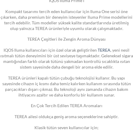
IQOS Iluma Prime i
Kompakt tasarımı tercih eden kullanıcılar için Iluma One serisi öne
çıkarken, daha premium bir deneyim isteyenler Iluma Prime modellerini
tercih edebilir. Tüm modeller yüksek kalite standartlarında üretilmiş
olup yalnızca TEREA ürünleriyle uyumlu olarak çalışmaktadır.
TEREA Çeşitleri ile Zengin Aroma Dünyası
IQOS Iluma kullanıcıları için özel olarak geliştirilen
TEREA
, yeni nesil
ısıtmalı tütün deneyimini bir üst seviyeye taşımaktadır. Geleneksel sigara
mantığından farklı olarak tütünü yakmadan kontrollü sıcaklıkta ısıtan
sistem sayesinde daha dengeli bir aroma elde edilir.
TEREA ürünleri kapalı tütün çubuğu teknolojisi kullanır. Bu yapı
sayesinde cihazın iç kısmı daha temiz kalırken kullanım sırasında tütün
parçacıkları dışarı çıkmaz. Bu teknoloji aynı zamanda cihazın bakım
ihtiyacını azaltır ve daha konforlu bir kullanım sunar.
En Çok Tercih Edilen TEREA Aromaları
TEREA ailesi oldukça geniş aroma seçeneklerine sahiptir.
Klasik tütün seven kullanıcılar için;