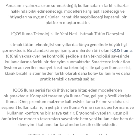
Amacımız yalnızca ürün sunmak değil; kullanıcıların farklı cihazlar
hakkında bilgi edinebileceği, modelleri karşılaştırabileceği ve
ihtiyaçlarına uygun ürünleri rahatlıkla seçebileceği kapsamlı bir
platform oluşturmaktır.
IQOS Iluma Teknolojisi ile Yeni Nesil Isıtmalı Tütün Deneyimi
Isıtmalı tütün teknolojisi son yıllarda dünya genelinde büyük ilgi
görmektedir. Bu alandaki en gelişmiş ürünlerden biri olan
IQOS Iluma
,
tütünü yakmak yerine kontrollü şekilde ısıtan teknolojisi sayesinde
kullanıcılarına farklı bir deneyim sunmaktadır. Smartcore Induction
System adı verilen manyetik ısıtma teknolojisi ile çalışan Iluma serisi,
klasik bıçaklı sistemlerden farklı olarak daha kolay kullanım ve daha
pratik temizlik avantajı sağlar.
IQOS Iluma serisi farklı ihtiyaçlara hitap eden modellerden
oluşmaktadır. Kompakt tasarımıyla Iluma One, gelişmiş özellikleriyle
Iluma i One, premium malzeme kalitesiyle Iluma Prime ve daha üst
segment kullanıcılar için geliştirilen Iluma Prime i serisi, performans ve
kullanım konforunu bir araya getirir. Ergonomik yapıları, uzun pil
ömürleri ve modern tasarımları sayesinde hem yeni kullanıcılar hem de
deneyimli kullanıcılar tarafından tercih edilmektedir.