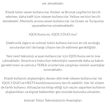
yer almaktadır.
Klasik tütün seven kullanıcılar Amber ve Bronze çeşitlerini tercih
ederken, daha hafif içim isteyen kullanıcılar Yellow serisini tercih
etmektedir. Mentollü aroma seven kullanıcılar ise Green ve Turquoise
seçeneklerine yönelmektedir.
IQOS Iluma mı, IQOS 3 DUO mu?
Elektronik sigara ve ısıtmalı tütün kullanıcılarının en sık sorduğu
sorulardan biri de hangi cihazın tercih edilmesi gerektiğidir.
Yeni nesil teknoloji arayan kullanıcılar için IQOS Iluma serisi öne
çıkmaktadır. Smartcore Induction teknolojisi sayesinde daha az bakım
gerektirmesi ve yalnızca TEREA ürünleriyle çalışması önemli avantajlar
sunmaktadır.
Klasik kullanım alışkanlığını devam ettirmek isteyen kullanıcılar ise
IQOS 3 DUO ve HEETS kombinasyonunu tercih edebilir. Her iki sistem
de farklı kullanıcı ihtiyaçlarına hitap ettiği için seçim yaparken kullanım
alışkanlıkları ve kişisel beklentiler göz önünde bulundurulmalıdır.
Isıtmalı Tütün Teknolojisinin Avantajları