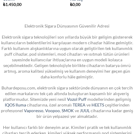
₺
1.450,00
₺
0,00
Elektronik Sigara Dünyasının Güvenilir Adresi
Elektronik sigara teknolojileri son yıllarda büyük bir gelişim göstererek
kullanıcıların beklentilerini karşılayan modern cihazlar hâline gelmiştir.
Farklı kullanım alışkanlıklarına uygun olarak geliştirilen tek kullanımlık
puff cihazlar, pod sistemleri, mod cihazları ve ısıtmalı tütün ürünleri
sayesinde kullanıcılar ihtiyaçlarına en uygun modeli kolayca
seçebilmektedir. Gelişen teknolojiyle birlikte cihazların batarya ömrü
artmış, aroma kalitesi yükselmiş ve kullanım deneyimi her geçen gün
daha konforlu hâle gelmiştir.
Buhardeposu.com, elektronik sigara sektöründe dünyanın en çok tercih
edilen markalarını tek çatı altında buluşturan kapsamlı bir alışveriş
platformudur. Sitemizde yeni nesil
Vozol Puff
modellerinden gelişmiş
IQOS Iluma
cihazlarına, özel aromalı
TEREA
ve
HEETS
çeşitlerinden
profesyonel
Vaporesso
,
Voopoo
,
SMOK
ve
JUUL
cihazlarına kadar geniş
bir ürün yelpazesi yer almaktadır.
Her kullanıcı farklı bir deneyim arar. Kimileri pratik ve tek kullanımlık
cihazları tercih ederken, kimileri yüksek performanslı pod sistemlerini