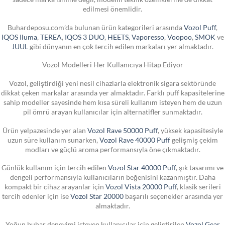
edilmesi önemlidir.
Buhardeposu.com’da bulunan ürün kategorileri arasında
Vozol Puff
,
IQOS Iluma
,
TEREA
,
IQOS 3 DUO
,
HEETS
,
Vaporesso
,
Voopoo
,
SMOK
ve
JUUL
gibi dünyanın en çok tercih edilen markaları yer almaktadır.
Vozol Modelleri Her Kullanıcıya Hitap Ediyor
Vozol, geliştirdiği yeni nesil cihazlarla elektronik sigara sektöründe
dikkat çeken markalar arasında yer almaktadır. Farklı puff kapasitelerine
sahip modeller sayesinde hem kısa süreli kullanım isteyen hem de uzun
pil ömrü arayan kullanıcılar için alternatifler sunmaktadır.
Ürün yelpazesinde yer alan
Vozol Rave 50000 Puff
, yüksek kapasitesiyle
uzun süre kullanım sunarken,
Vozol Rave 40000 Puff
gelişmiş çekim
modları ve güçlü aroma performansıyla öne çıkmaktadır.
Günlük kullanım için tercih edilen
Vozol Star 40000 Puff
, şık tasarımı ve
dengeli performansıyla kullanıcıların beğenisini kazanmıştır. Daha
kompakt bir cihaz arayanlar için
Vozol Vista 20000 Puff
, klasik serileri
tercih edenler için ise
Vozol Star 20000
başarılı seçenekler arasında yer
almaktadır.
Yoğun buhar deneyimi isteyen kullanıcılar için geliştirilen
Vozol Gear