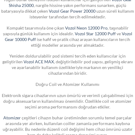
Shisha 25000
, nargile hissine yakın performans sunarken, güçlü
bataryasıyla dikkat çeken
Vozol Gear Power 20000
uzun süreli kullanım
isteyenler tarafından tercih edilmektedir.
Kompakt tasarımıyla öne çıkan
Vozol Neon 12000 Pro
, taşınabilir
yapısıyla günlük kullanım için idealdir.
Vozol Star 12000 Puff
ve
Vozol
Gear 10000 Puff
ise hafif ve pratik cihaz arayan kullanıcıların tercih
ettiği modeller arasında yer almaktadır.
Yeniden doldurulabilir pod sistemi tercih eden kullanıcılar için
geliştirilen
Vozol ACE MAX
, değiştirilebilir pod yapısı, gelişmiş ekranı
ve ayarlanabilir kullanım özellikleriyle markanın en yenilikçi
cihazlarından biridir.
Doğru Coil ve Atomizer Kullanımı
Elektronik sigara cihazlarının uzun ömürlü ve verimli çalışabilmesi için
doğru aksesuarların kullanılması önemlidir. Özellikle coil ve atomizer
seçimi aroma performansını doğrudan etkiler.
Atomizer
çeşitleri cihazın buhar üretiminden sorumlu temel parçalar
arasında yer alırken, kullanılan coiller zamanla performans kaybına
uğrayabilir. Bu nedenle düzenli coil değişimi hem cihaz ömrünü uzatır
hem de daha kaliteli aroma deneyimi sunar.