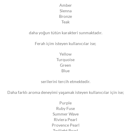
Amber
Sienna
Bronze
Teak
daha yoğun tütün karakteri sunmaktadır.
Ferah içim isteyen kullanıcılar ise;
Yellow
Turquoise
Green
Blue
serilerini tercih etmektedir.
Daha farklı aroma deneyimi yaşamak isteyen kullanıcılar için ise;
Purple
Ruby Fuse
Summer Wave
Riviera Pearl
Provence Pearl
Twilight Pearl