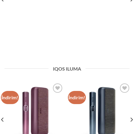
IQOS ILUMA
İndirim!
İndirim!
Add to
Add to
wishlist
wishlist