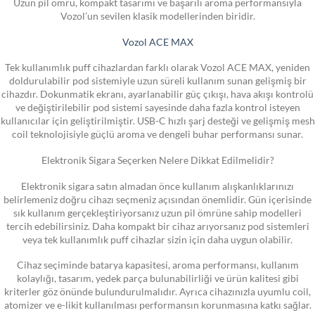
Uzun pil ömrü, kompakt tasarımı ve başarılı aroma performansıyla
Vozol’un sevilen klasik modellerinden biridir.
Vozol ACE MAX
Tek kullanımlık puff cihazlardan farklı olarak Vozol ACE MAX, yeniden
doldurulabilir pod sistemiyle uzun süreli kullanım sunan gelişmiş bir
cihazdır. Dokunmatik ekranı, ayarlanabilir güç çıkışı, hava akışı kontrolü
ve değiştirilebilir pod sistemi sayesinde daha fazla kontrol isteyen
kullanıcılar için geliştirilmiştir. USB-C hızlı şarj desteği ve gelişmiş mesh
coil teknolojisiyle güçlü aroma ve dengeli buhar performansı sunar.
Elektronik Sigara Seçerken Nelere Dikkat Edilmelidir?
Elektronik sigara satın almadan önce kullanım alışkanlıklarınızı
belirlemeniz doğru cihazı seçmeniz açısından önemlidir. Gün içerisinde
sık kullanım gerçekleştiriyorsanız uzun pil ömrüne sahip modelleri
tercih edebilirsiniz. Daha kompakt bir cihaz arıyorsanız pod sistemleri
veya tek kullanımlık puff cihazlar sizin için daha uygun olabilir.
Cihaz seçiminde batarya kapasitesi, aroma performansı, kullanım
kolaylığı, tasarım, yedek parça bulunabilirliği ve ürün kalitesi gibi
kriterler göz önünde bulundurulmalıdır. Ayrıca cihazınızla uyumlu coil,
atomizer ve e-likit kullanılması performansın korunmasına katkı sağlar.