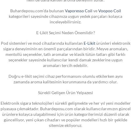
Buhardeposu.com’da bulunan
Vaporesso Coil
ve
Voopoo Coil
kategorileri sayesinde cihazınıza uygun yedek parçaları kolayca
inceleyebilirsiniz.
E-Likit Seçimi Neden Önemlidir?
Pod sistemleri ve mod cihazlarında kullanılan
E-Likit
ürünleri elektronik
sigara deneyiminin en önemli parçalarından biridir. Meyve aromaları,
mentollü seçenekler, tatlı aromalar ve klasik tütün tatları gibi farklı
seçenekler sayesinde kullanıcılar kendi damak zevklerine uygun
aromaları tercih edebilir.
Doğru e-likit seçimi cihaz performansını olumlu etkilerken aynı
zamanda aroma kalitesinin korunmasına da yardımcı olur.
Sürekli Gelişen Ürün Yelpazesi
Elektronik sigara teknolojileri sürekli gelişmekte ve her yıl yeni modeller
piyasaya çıkmaktadır. Buhardeposu.com olarak kullanıcılarımızın güncel
ürünlere kolayca ulaşabilmesi için ürün kategorilerimizi düzenli olarak
güncelliyor, yeni çıkan cihazları ve popüler modelleri hızlı bir şekilde
sitemize ekliyoruz.