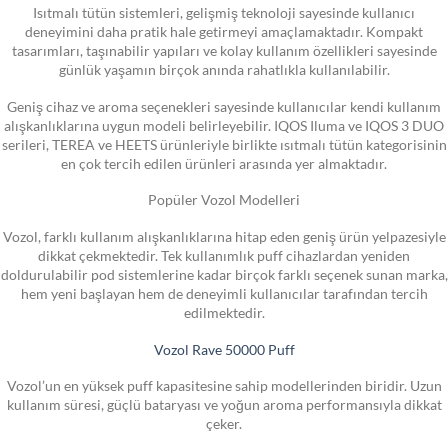
Isıtmalı tütün sistemleri, gelişmiş teknoloji sayesinde kullanıcı
deneyimini daha pratik hale getirmeyi amaçlamaktadır. Kompakt
tasarımları, taşınabilir yapıları ve kolay kullanım özellikleri sayesinde
günlük yaşamın birçok anında rahatlıkla kullanılabilir.
Geniş cihaz ve aroma seçenekleri sayesinde kullanıcılar kendi kullanım
alışkanlıklarına uygun modeli belirleyebilir. IQOS Iluma ve IQOS 3 DUO
serileri, TEREA ve HEETS ürünleriyle birlikte ısıtmalı tütün kategorisinin
en çok tercih edilen ürünleri arasında yer almaktadır.
Popüler Vozol Modelleri
Vozol, farklı kullanım alışkanlıklarına hitap eden geniş ürün yelpazesiyle
dikkat çekmektedir. Tek kullanımlık puff cihazlardan yeniden
doldurulabilir pod sistemlerine kadar birçok farklı seçenek sunan marka,
hem yeni başlayan hem de deneyimli kullanıcılar tarafından tercih
edilmektedir.
Vozol Rave 50000 Puff
Vozol’un en yüksek puff kapasitesine sahip modellerinden biridir. Uzun
kullanım süresi, güçlü bataryası ve yoğun aroma performansıyla dikkat
çeker.