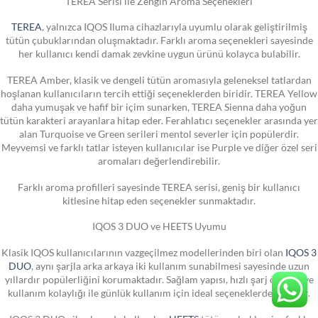
TEREA Serisi ile Zengin Aroma Seçenekleri
TEREA
, yalnızca IQOS Iluma cihazlarıyla uyumlu olarak geliştirilmiş
tütün çubuklarından oluşmaktadır. Farklı aroma seçenekleri sayesinde
her kullanıcı kendi damak zevkine uygun ürünü kolayca bulabilir.
TEREA Amber, klasik ve dengeli tütün aromasıyla geleneksel tatlardan
hoşlanan kullanıcıların tercih ettiği seçeneklerden biridir. TEREA Yellow
daha yumuşak ve hafif bir içim sunarken, TEREA Sienna daha yoğun
tütün karakteri arayanlara hitap eder. Ferahlatıcı seçenekler arasında yer
alan Turquoise ve Green serileri mentol severler için popülerdir.
Meyvemsi ve farklı tatlar isteyen kullanıcılar ise Purple ve diğer özel seri
aromaları değerlendirebilir.
Farklı aroma profilleri sayesinde TEREA serisi, geniş bir kullanıcı
kitlesine hitap eden seçenekler sunmaktadır.
IQOS 3 DUO ve HEETS Uyumu
Klasik IQOS kullanıcılarının vazgeçilmez modellerinden biri olan
IQOS 3
DUO
, aynı şarjla arka arkaya iki kullanım sunabilmesi sayesinde uzun
yıllardır popülerliğini korumaktadır. Sağlam yapısı, hızlı şarj özelliği ve
kullanım kolaylığı ile günlük kullanım için ideal seçeneklerden biridir.