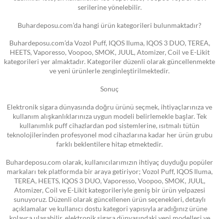
serilerine yönelebilir.
Buhardeposu.com’da hangi ürün kategorileri bulunmaktadır?
Buhardeposu.com’da Vozol Puff, IQOS Iluma, IQOS 3 DUO, TEREA,
HEETS, Vaporesso, Voopoo, SMOK, JUUL, Atomizer, Coil ve E-Likit
kategorileri yer almaktadır. Kategoriler düzenli olarak güncellenmekte
ve yeni ürünlerle zenginleştirilmektedir.
Sonuç
Elektronik sigara dünyasında doğru ürünü seçmek, ihtiyaçlarınıza ve
kullanım alışkanlıklarınıza uygun modeli belirlemekle başlar. Tek
kullanımlık puff cihazlardan pod sistemlerine, ısıtmalı tütün
teknolojilerinden profesyonel mod cihazlarına kadar her ürün grubu
farklı beklentilere hitap etmektedir.
Buhardeposu.com olarak, kullanıcılarımızın ihtiyaç duyduğu popüler
markaları tek platformda bir araya getiriyor; Vozol Puff, IQOS Iluma,
TEREA, HEETS, IQOS 3 DUO, Vaporesso, Voopoo, SMOK, JUUL,
Atomizer, Coil ve E-Likit kategorileriyle geniş bir ürün yelpazesi
sunuyoruz. Düzenli olarak güncellenen ürün seçenekleri, detaylı
açıklamalar ve kullanıcı dostu kategori yapısıyla aradığınız ürüne
kolayca ulaşabilir, elektronik sigara dünyasındaki yeni modelleri ve