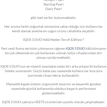
Starling Pearl
Oasis Pearl
gibi özel seriler bulunmaktadır.
Her aroma farklı yoğunluk seviyesine sahip olduğu için kullanıcılar
kendi damak zevkine en uygun ürünü rahatlıkla seçebilir.
IQOS 3 DUO Hâlâ Neden Tercih Ediliyor?
Yeni nesil Iluma serisinin çıkmasına rağmen
IQOS 3 DUO
hâlâ dünyanın
birçok ülkesinde en çok kullanılan ısıtmalı tütün cihazlarından biri
olmayı sürdürmektedir.
IQOS 3 DUO’nun en önemli avantajlarından biri arka arkaya iki kullanım
imkânı sunmasıdır. Güçlü bataryası sayesinde kullanıcılar kısa süre
içerisinde cihazı tekrar kullanabilir.
Manyetik kapak sistemi, ergonomik tasarımı ve dayanıklı gövdesi
sayesinde günlük kullanımda oldukça başarılı performans
göstermektedir.
IQOS 3 DUO yalnızca HEETS ürünleriyle uyumlu olarak çalışmaktadır.