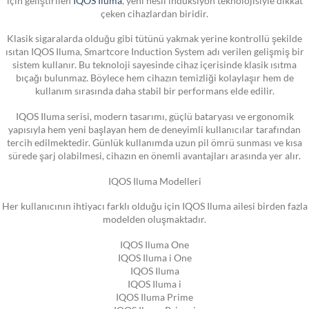
çeken cihazlardan biridir.
Klasik sigaralarda olduğu gibi tütünü yakmak yerine kontrollü şekilde
ısıtan IQOS Iluma, Smartcore Induction System adı verilen gelişmiş bir
sistem kullanır. Bu teknoloji sayesinde cihaz içerisinde klasik ısıtma
bıçağı bulunmaz. Böylece hem cihazın temizliği kolaylaşır hem de
kullanım sırasında daha stabil bir performans elde edilir.
IQOS Iluma serisi, modern tasarımı, güçlü bataryası ve ergonomik
yapısıyla hem yeni başlayan hem de deneyimli kullanıcılar tarafından
tercih edilmektedir. Günlük kullanımda uzun pil ömrü sunması ve kısa
sürede şarj olabilmesi, cihazın en önemli avantajları arasında yer alır.
IQOS Iluma Modelleri
Her kullanıcının ihtiyacı farklı olduğu için IQOS Iluma ailesi birden fazla
modelden oluşmaktadır.
IQOS Iluma One
IQOS Iluma i One
IQOS Iluma
IQOS Iluma i
IQOS Iluma Prime