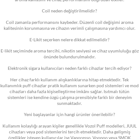
Coil neden değiştirilmelidir?
Coil zamanla performansını kaybeder. Düzenli coil değişimi aroma
kalitesinin korunmasına ve cihazın verimli çalışmasına yardımcı olur.
E-Likit seçerken nelere dikkat edilmelidir?
E-likit seçiminde aroma tercihi, nikotin seviyesi ve cihaz uyumluluğu göz
önünde bulundurulmalıdır.
Elektronik sigara kullanıcıları neden farklı cihazlar tercih ediyor?
Her cihaz farklı kullanım alışkanlıklarına hitap etmektedir. Tek
kullanımlık puff cihazlar pratik kullanım sunarken pod sistemleri ve mod
cihazları daha fazla kişiselleştirme imkânı sağlar. Isıtmalı tütün
sistemleri ise kendine özgü çalışma prensibiyle farklı bir deneyim
sunmaktadır.
Yeni başlayanlar için hangi ürünler önerilebilir?
Kullanım kolaylığı arayan kişiler genellikle Vozol Puff modelleri, JUUL
cihazları veya pod sistemlerini tercih etmektedir. Daha gelişmiş
özellikler isteyen kullanıcılar ise Vaporesso, Voopoo veya SMOK