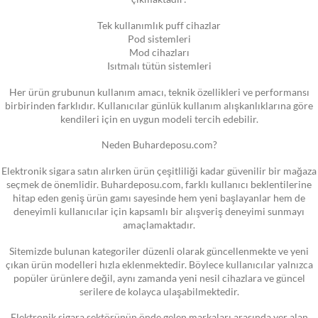
Tek kullanımlık puff cihazlar
Pod sistemleri
Mod cihazları
Isıtmalı tütün sistemleri
Her ürün grubunun kullanım amacı, teknik özellikleri ve performansı
birbirinden farklıdır. Kullanıcılar günlük kullanım alışkanlıklarına göre
kendileri için en uygun modeli tercih edebilir.
Neden Buhardeposu.com?
Elektronik sigara satın alırken ürün çeşitliliği kadar güvenilir bir mağaza
seçmek de önemlidir. Buhardeposu.com, farklı kullanıcı beklentilerine
hitap eden geniş ürün gamı sayesinde hem yeni başlayanlar hem de
deneyimli kullanıcılar için kapsamlı bir alışveriş deneyimi sunmayı
amaçlamaktadır.
Sitemizde bulunan kategoriler düzenli olarak güncellenmekte ve yeni
çıkan ürün modelleri hızla eklenmektedir. Böylece kullanıcılar yalnızca
popüler ürünlere değil, aynı zamanda yeni nesil cihazlara ve güncel
serilere de kolayca ulaşabilmektedir.
Elektronik sigara sektörünün önde gelen markaları arasında yer alan