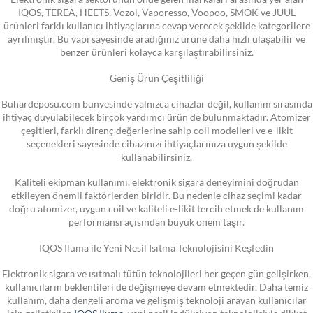
IQOS, TEREA, HEETS, Vozol, Vaporesso, Voopoo, SMOK ve JUUL
ürünleri farklı kullanıcı ihtiyaçlarına cevap verecek şekilde kategorilere
ayrılmıştır. Bu yapı sayesinde aradığınız ürüne daha hızlı ulaşabilir ve
benzer ürünleri kolayca karşılaştırabilirsiniz.
Geniş Ürün Çeşitliliği
Buhardeposu.com bünyesinde yalnızca cihazlar değil, kullanım sırasında
ihtiyaç duyulabilecek birçok yardımcı ürün de bulunmaktadır. Atomizer
çeşitleri, farklı direnç değerlerine sahip coil modelleri ve e-likit
seçenekleri sayesinde cihazınızı ihtiyaçlarınıza uygun şekilde
kullanabilirsiniz.
Kaliteli ekipman kullanımı, elektronik sigara deneyimini doğrudan
etkileyen önemli faktörlerden biridir. Bu nedenle cihaz seçimi kadar
doğru atomizer, uygun coil ve kaliteli e-likit tercih etmek de kullanım
performansı açısından büyük önem taşır.
IQOS Iluma ile Yeni Nesil Isıtma Teknolojisini Keşfedin
Elektronik sigara ve ısıtmalı tütün teknolojileri her geçen gün gelişirken,
kullanıcıların beklentileri de değişmeye devam etmektedir. Daha temiz
kullanım, daha dengeli aroma ve gelişmiş teknoloji arayan kullanıcılar
için geliştirilen
IQOS Iluma
, yeni nesil indüksiyon teknolojisiyle dikkat