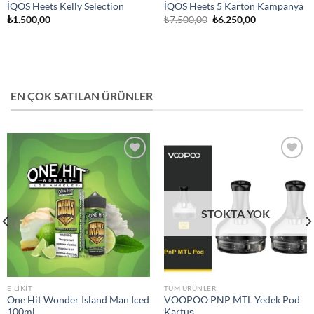
İQOS Heets Kelly Selection
İQOS Heets 5 Karton Kampanya
Orijinal
Şu
₺
1.500,00
₺
7.500,00
₺
6.250,00
fiyat:
andaki
₺7.500,00.
fiyat:
₺6.250,00.
EN ÇOK SATILAN ÜRÜNLER
Add to
Add to
wishlist
wishlist
STOKTA YOK
E-LIKIT
TÜM ÜRÜNLER
One Hit Wonder Island Man Iced
VOOPOO PNP MTL Yedek Pod
100ml
Kartuş