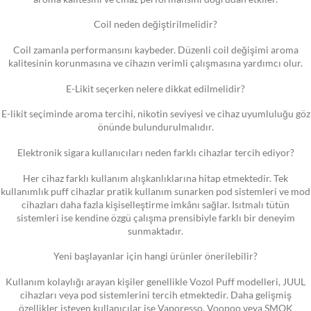
Coil neden değiştirilmelidir?
Coil zamanla performansını kaybeder. Düzenli coil değişimi aroma
kalitesinin korunmasına ve cihazın verimli çalışmasına yardımcı olur.
E-Likit seçerken nelere dikkat edilmelidir?
E-likit seçiminde aroma tercihi, nikotin seviyesi ve cihaz uyumluluğu göz
önünde bulundurulmalıdır.
Elektronik sigara kullanıcıları neden farklı cihazlar tercih ediyor?
Her cihaz farklı kullanım alışkanlıklarına hitap etmektedir. Tek
kullanımlık puff cihazlar pratik kullanım sunarken pod sistemleri ve mod
cihazları daha fazla kişiselleştirme imkânı sağlar. Isıtmalı tütün
sistemleri ise kendine özgü çalışma prensibiyle farklı bir deneyim
sunmaktadır.
Yeni başlayanlar için hangi ürünler önerilebilir?
Kullanım kolaylığı arayan kişiler genellikle Vozol Puff modelleri, JUUL
cihazları veya pod sistemlerini tercih etmektedir. Daha gelişmiş
özellikler isteyen kullanıcılar ise Vaporesso, Voopoo veya SMOK