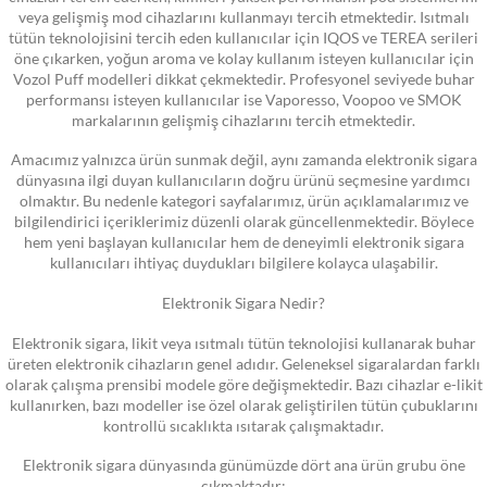
veya gelişmiş mod cihazlarını kullanmayı tercih etmektedir. Isıtmalı
tütün teknolojisini tercih eden kullanıcılar için IQOS ve TEREA serileri
öne çıkarken, yoğun aroma ve kolay kullanım isteyen kullanıcılar için
Vozol Puff modelleri dikkat çekmektedir. Profesyonel seviyede buhar
performansı isteyen kullanıcılar ise Vaporesso, Voopoo ve SMOK
markalarının gelişmiş cihazlarını tercih etmektedir.
Amacımız yalnızca ürün sunmak değil, aynı zamanda elektronik sigara
dünyasına ilgi duyan kullanıcıların doğru ürünü seçmesine yardımcı
olmaktır. Bu nedenle kategori sayfalarımız, ürün açıklamalarımız ve
bilgilendirici içeriklerimiz düzenli olarak güncellenmektedir. Böylece
hem yeni başlayan kullanıcılar hem de deneyimli elektronik sigara
kullanıcıları ihtiyaç duydukları bilgilere kolayca ulaşabilir.
Elektronik Sigara Nedir?
Elektronik sigara, likit veya ısıtmalı tütün teknolojisi kullanarak buhar
üreten elektronik cihazların genel adıdır. Geleneksel sigaralardan farklı
olarak çalışma prensibi modele göre değişmektedir. Bazı cihazlar e-likit
kullanırken, bazı modeller ise özel olarak geliştirilen tütün çubuklarını
kontrollü sıcaklıkta ısıtarak çalışmaktadır.
Elektronik sigara dünyasında günümüzde dört ana ürün grubu öne
çıkmaktadır: