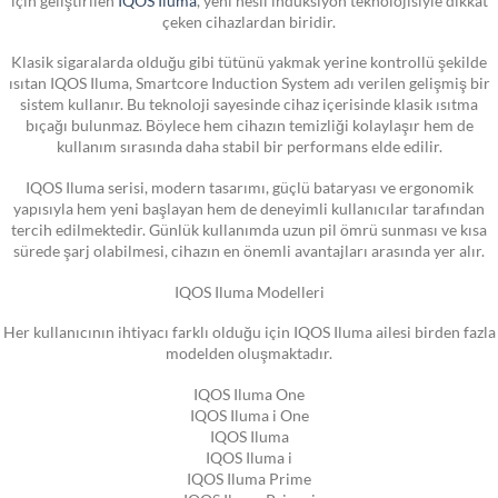
çeken cihazlardan biridir.
Klasik sigaralarda olduğu gibi tütünü yakmak yerine kontrollü şekilde
ısıtan IQOS Iluma, Smartcore Induction System adı verilen gelişmiş bir
sistem kullanır. Bu teknoloji sayesinde cihaz içerisinde klasik ısıtma
bıçağı bulunmaz. Böylece hem cihazın temizliği kolaylaşır hem de
kullanım sırasında daha stabil bir performans elde edilir.
IQOS Iluma serisi, modern tasarımı, güçlü bataryası ve ergonomik
yapısıyla hem yeni başlayan hem de deneyimli kullanıcılar tarafından
tercih edilmektedir. Günlük kullanımda uzun pil ömrü sunması ve kısa
sürede şarj olabilmesi, cihazın en önemli avantajları arasında yer alır.
IQOS Iluma Modelleri
Her kullanıcının ihtiyacı farklı olduğu için IQOS Iluma ailesi birden fazla
modelden oluşmaktadır.
IQOS Iluma One
IQOS Iluma i One
IQOS Iluma
IQOS Iluma i
IQOS Iluma Prime