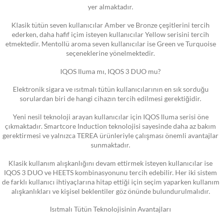
yer almaktadır.
Klasik tütün seven kullanıcılar Amber ve Bronze çeşitlerini tercih
ederken, daha hafif içim isteyen kullanıcılar Yellow serisini tercih
etmektedir. Mentollü aroma seven kullanıcılar ise Green ve Turquoise
seçeneklerine yönelmektedir.
IQOS Iluma mı, IQOS 3 DUO mu?
Elektronik sigara ve ısıtmalı tütün kullanıcılarının en sık sorduğu
sorulardan biri de hangi cihazın tercih edilmesi gerektiğidir.
Yeni nesil teknoloji arayan kullanıcılar için IQOS Iluma serisi öne
çıkmaktadır. Smartcore Induction teknolojisi sayesinde daha az bakım
gerektirmesi ve yalnızca TEREA ürünleriyle çalışması önemli avantajlar
sunmaktadır.
Klasik kullanım alışkanlığını devam ettirmek isteyen kullanıcılar ise
IQOS 3 DUO ve HEETS kombinasyonunu tercih edebilir. Her iki sistem
de farklı kullanıcı ihtiyaçlarına hitap ettiği için seçim yaparken kullanım
alışkanlıkları ve kişisel beklentiler göz önünde bulundurulmalıdır.
Isıtmalı Tütün Teknolojisinin Avantajları