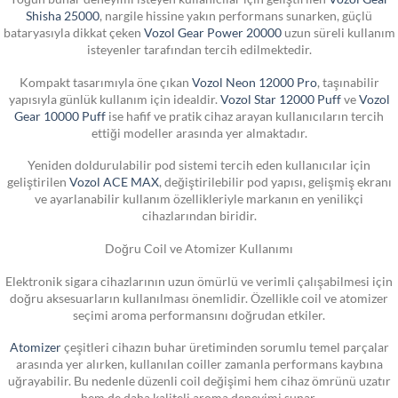
Shisha 25000
, nargile hissine yakın performans sunarken, güçlü
bataryasıyla dikkat çeken
Vozol Gear Power 20000
uzun süreli kullanım
isteyenler tarafından tercih edilmektedir.
Kompakt tasarımıyla öne çıkan
Vozol Neon 12000 Pro
, taşınabilir
yapısıyla günlük kullanım için idealdir.
Vozol Star 12000 Puff
ve
Vozol
Gear 10000 Puff
ise hafif ve pratik cihaz arayan kullanıcıların tercih
ettiği modeller arasında yer almaktadır.
Yeniden doldurulabilir pod sistemi tercih eden kullanıcılar için
geliştirilen
Vozol ACE MAX
, değiştirilebilir pod yapısı, gelişmiş ekranı
ve ayarlanabilir kullanım özellikleriyle markanın en yenilikçi
cihazlarından biridir.
Doğru Coil ve Atomizer Kullanımı
Elektronik sigara cihazlarının uzun ömürlü ve verimli çalışabilmesi için
doğru aksesuarların kullanılması önemlidir. Özellikle coil ve atomizer
seçimi aroma performansını doğrudan etkiler.
Atomizer
çeşitleri cihazın buhar üretiminden sorumlu temel parçalar
arasında yer alırken, kullanılan coiller zamanla performans kaybına
uğrayabilir. Bu nedenle düzenli coil değişimi hem cihaz ömrünü uzatır
hem de daha kaliteli aroma deneyimi sunar.