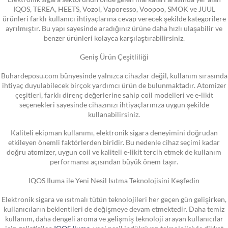
IQOS, TEREA, HEETS, Vozol, Vaporesso, Voopoo, SMOK ve JUUL
ürünleri farklı kullanıcı ihtiyaçlarına cevap verecek şekilde kategorilere
ayrılmıştır. Bu yapı sayesinde aradığınız ürüne daha hızlı ulaşabilir ve
benzer ürünleri kolayca karşılaştırabilirsiniz.
Geniş Ürün Çeşitliliği
Buhardeposu.com bünyesinde yalnızca cihazlar değil, kullanım sırasında
ihtiyaç duyulabilecek birçok yardımcı ürün de bulunmaktadır. Atomizer
çeşitleri, farklı direnç değerlerine sahip coil modelleri ve e-likit
seçenekleri sayesinde cihazınızı ihtiyaçlarınıza uygun şekilde
kullanabilirsiniz.
Kaliteli ekipman kullanımı, elektronik sigara deneyimini doğrudan
etkileyen önemli faktörlerden biridir. Bu nedenle cihaz seçimi kadar
doğru atomizer, uygun coil ve kaliteli e-likit tercih etmek de kullanım
performansı açısından büyük önem taşır.
IQOS Iluma ile Yeni Nesil Isıtma Teknolojisini Keşfedin
Elektronik sigara ve ısıtmalı tütün teknolojileri her geçen gün gelişirken,
kullanıcıların beklentileri de değişmeye devam etmektedir. Daha temiz
kullanım, daha dengeli aroma ve gelişmiş teknoloji arayan kullanıcılar
için geliştirilen
IQOS Iluma
, yeni nesil indüksiyon teknolojisiyle dikkat