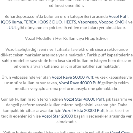
edilmesi önemlidir.
Buhardeposu.com’da bulunan ürün kategorileri arasında
Vozol Puff
,
IQOS Iluma
,
TEREA
,
IQOS 3 DUO
,
HEETS
,
Vaporesso
,
Voopoo
,
SMOK
ve
JUUL
gibi dünyanın en çok tercih edilen markaları yer almaktadır.
Vozol Modelleri Her Kullanıcıya Hitap Ediyor
Vozol, geliştirdiği yeni nesil cihazlarla elektronik sigara sektöründe
dikkat çeken markalar arasında yer almaktadır. Farklı puff kapasitelerine
sahip modeller sayesinde hem kısa süreli kullanım isteyen hem de uzun
pil ömrü arayan kullanıcılar için alternatifler sunmaktadır.
Ürün yelpazesinde yer alan
Vozol Rave 50000 Puff
, yüksek kapasitesiyle
uzun süre kullanım sunarken,
Vozol Rave 40000 Puff
gelişmiş çekim
modları ve güçlü aroma performansıyla öne çıkmaktadır.
Günlük kullanım için tercih edilen
Vozol Star 40000 Puff
, şık tasarımı ve
dengeli performansıyla kullanıcıların beğenisini kazanmıştır. Daha
kompakt bir cihaz arayanlar için
Vozol Vista 20000 Puff
, klasik serileri
tercih edenler için ise
Vozol Star 20000
başarılı seçenekler arasında yer
almaktadır.
Yoğun buhar deneyimi isteyen kullanıcılar için geliştirilen
Vozol Gear