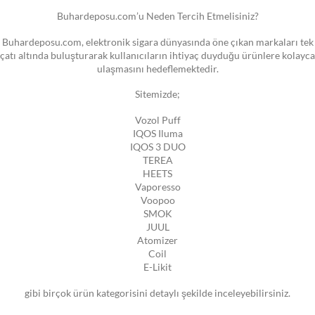
Buhardeposu.com’u Neden Tercih Etmelisiniz?
Buhardeposu.com, elektronik sigara dünyasında öne çıkan markaları tek
çatı altında buluşturarak kullanıcıların ihtiyaç duyduğu ürünlere kolayca
ulaşmasını hedeflemektedir.
Sitemizde;
Vozol Puff
IQOS Iluma
IQOS 3 DUO
TEREA
HEETS
Vaporesso
Voopoo
SMOK
JUUL
Atomizer
Coil
E-Likit
gibi birçok ürün kategorisini detaylı şekilde inceleyebilirsiniz.