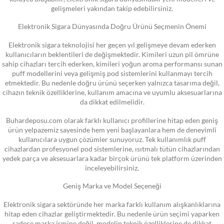
gelişmeleri yakından takip edebilirsiniz.
Elektronik Sigara Dünyasında Doğru Ürünü Seçmenin Önemi
Elektronik sigara teknolojisi her geçen yıl gelişmeye devam ederken
kullanıcıların beklentileri de değişmektedir. Kimileri uzun pil ömrüne
sahip cihazları tercih ederken, kimileri yoğun aroma performansı sunan
puff modellerini veya gelişmiş pod sistemlerini kullanmayı tercih
etmektedir. Bu nedenle doğru ürünü seçerken yalnızca tasarıma değil,
cihazın teknik özelliklerine, kullanım amacına ve uyumlu aksesuarlarına
da dikkat edilmelidir.
Buhardeposu.com olarak farklı kullanıcı profillerine hitap eden geniş
ürün yelpazemiz sayesinde hem yeni başlayanlara hem de deneyimli
kullanıcılara uygun çözümler sunuyoruz. Tek kullanımlık puff
cihazlardan profesyonel pod sistemlerine, ısıtmalı tütün cihazlarından
yedek parça ve aksesuarlara kadar birçok ürünü tek platform üzerinden
inceleyebilirsiniz.
Geniş Marka ve Model Seçeneği
Elektronik sigara sektöründe her marka farklı kullanım alışkanlıklarına
hitap eden cihazlar geliştirmektedir. Bu nedenle ürün seçimi yaparken
sadece marka ismine değil, modelin teknik özelliklerine de dikkat