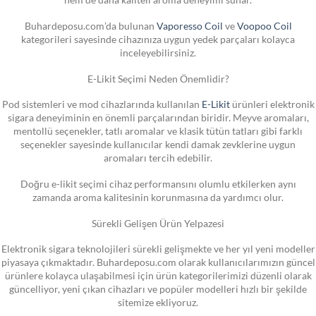
Buhardeposu.com’da bulunan
Vaporesso Coil
ve
Voopoo Coil
kategorileri sayesinde cihazınıza uygun yedek parçaları kolayca
inceleyebilirsiniz.
E-Likit Seçimi Neden Önemlidir?
Pod sistemleri ve mod cihazlarında kullanılan
E-Likit
ürünleri elektronik
sigara deneyiminin en önemli parçalarından biridir. Meyve aromaları,
mentollü seçenekler, tatlı aromalar ve klasik tütün tatları gibi farklı
seçenekler sayesinde kullanıcılar kendi damak zevklerine uygun
aromaları tercih edebilir.
Doğru e-likit seçimi cihaz performansını olumlu etkilerken aynı
zamanda aroma kalitesinin korunmasına da yardımcı olur.
Sürekli Gelişen Ürün Yelpazesi
Elektronik sigara teknolojileri sürekli gelişmekte ve her yıl yeni modeller
piyasaya çıkmaktadır. Buhardeposu.com olarak kullanıcılarımızın güncel
ürünlere kolayca ulaşabilmesi için ürün kategorilerimizi düzenli olarak
güncelliyor, yeni çıkan cihazları ve popüler modelleri hızlı bir şekilde
sitemize ekliyoruz.