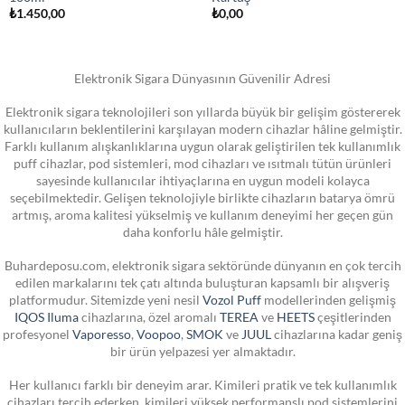
₺
1.450,00
₺
0,00
Elektronik Sigara Dünyasının Güvenilir Adresi
Elektronik sigara teknolojileri son yıllarda büyük bir gelişim göstererek
kullanıcıların beklentilerini karşılayan modern cihazlar hâline gelmiştir.
Farklı kullanım alışkanlıklarına uygun olarak geliştirilen tek kullanımlık
puff cihazlar, pod sistemleri, mod cihazları ve ısıtmalı tütün ürünleri
sayesinde kullanıcılar ihtiyaçlarına en uygun modeli kolayca
seçebilmektedir. Gelişen teknolojiyle birlikte cihazların batarya ömrü
artmış, aroma kalitesi yükselmiş ve kullanım deneyimi her geçen gün
daha konforlu hâle gelmiştir.
Buhardeposu.com, elektronik sigara sektöründe dünyanın en çok tercih
edilen markalarını tek çatı altında buluşturan kapsamlı bir alışveriş
platformudur. Sitemizde yeni nesil
Vozol Puff
modellerinden gelişmiş
IQOS Iluma
cihazlarına, özel aromalı
TEREA
ve
HEETS
çeşitlerinden
profesyonel
Vaporesso
,
Voopoo
,
SMOK
ve
JUUL
cihazlarına kadar geniş
bir ürün yelpazesi yer almaktadır.
Her kullanıcı farklı bir deneyim arar. Kimileri pratik ve tek kullanımlık
cihazları tercih ederken, kimileri yüksek performanslı pod sistemlerini