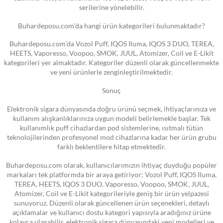
serilerine yönelebilir.
Buhardeposu.com’da hangi ürün kategorileri bulunmaktadır?
Buhardeposu.com’da Vozol Puff, IQOS Iluma, IQOS 3 DUO, TEREA,
HEETS, Vaporesso, Voopoo, SMOK, JUUL, Atomizer, Coil ve E-Likit
kategorileri yer almaktadır. Kategoriler düzenli olarak güncellenmekte
ve yeni ürünlerle zenginleştirilmektedir.
Sonuç
Elektronik sigara dünyasında doğru ürünü seçmek, ihtiyaçlarınıza ve
kullanım alışkanlıklarınıza uygun modeli belirlemekle başlar. Tek
kullanımlık puff cihazlardan pod sistemlerine, ısıtmalı tütün
teknolojilerinden profesyonel mod cihazlarına kadar her ürün grubu
farklı beklentilere hitap etmektedir.
Buhardeposu.com olarak, kullanıcılarımızın ihtiyaç duyduğu popüler
markaları tek platformda bir araya getiriyor; Vozol Puff, IQOS Iluma,
TEREA, HEETS, IQOS 3 DUO, Vaporesso, Voopoo, SMOK, JUUL,
Atomizer, Coil ve E-Likit kategorileriyle geniş bir ürün yelpazesi
sunuyoruz. Düzenli olarak güncellenen ürün seçenekleri, detaylı
açıklamalar ve kullanıcı dostu kategori yapısıyla aradığınız ürüne
kolayca ulaşabilir, elektronik sigara dünyasındaki yeni modelleri ve