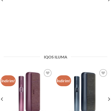
IQOS ILUMA
İndirim!
İndirim!
Add to
Add to
wishlist
wishlist