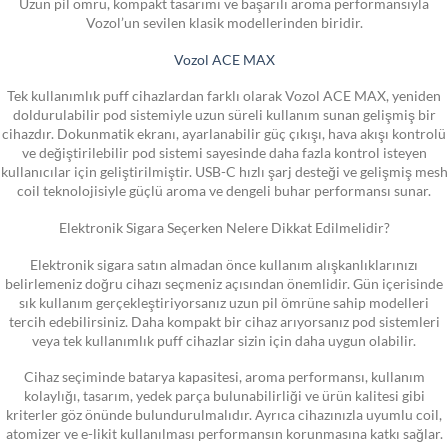
Uzun pil ömrü, kompakt tasarımı ve başarılı aroma performansıyla
Vozol’un sevilen klasik modellerinden biridir.
Vozol ACE MAX
Tek kullanımlık puff cihazlardan farklı olarak Vozol ACE MAX, yeniden
doldurulabilir pod sistemiyle uzun süreli kullanım sunan gelişmiş bir
cihazdır. Dokunmatik ekranı, ayarlanabilir güç çıkışı, hava akışı kontrolü
ve değiştirilebilir pod sistemi sayesinde daha fazla kontrol isteyen
kullanıcılar için geliştirilmiştir. USB-C hızlı şarj desteği ve gelişmiş mesh
coil teknolojisiyle güçlü aroma ve dengeli buhar performansı sunar.
Elektronik Sigara Seçerken Nelere Dikkat Edilmelidir?
Elektronik sigara satın almadan önce kullanım alışkanlıklarınızı
belirlemeniz doğru cihazı seçmeniz açısından önemlidir. Gün içerisinde
sık kullanım gerçekleştiriyorsanız uzun pil ömrüne sahip modelleri
tercih edebilirsiniz. Daha kompakt bir cihaz arıyorsanız pod sistemleri
veya tek kullanımlık puff cihazlar sizin için daha uygun olabilir.
Cihaz seçiminde batarya kapasitesi, aroma performansı, kullanım
kolaylığı, tasarım, yedek parça bulunabilirliği ve ürün kalitesi gibi
kriterler göz önünde bulundurulmalıdır. Ayrıca cihazınızla uyumlu coil,
atomizer ve e-likit kullanılması performansın korunmasına katkı sağlar.