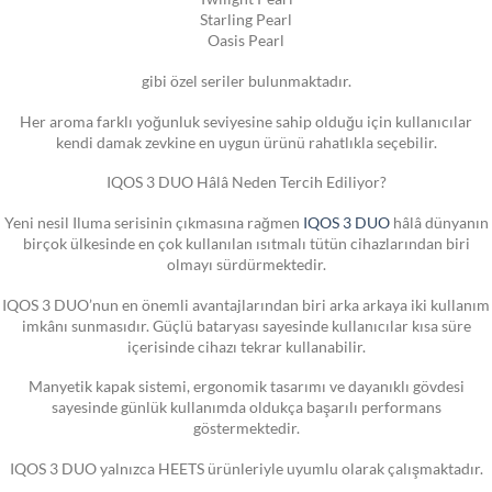
Starling Pearl
Oasis Pearl
gibi özel seriler bulunmaktadır.
Her aroma farklı yoğunluk seviyesine sahip olduğu için kullanıcılar
kendi damak zevkine en uygun ürünü rahatlıkla seçebilir.
IQOS 3 DUO Hâlâ Neden Tercih Ediliyor?
Yeni nesil Iluma serisinin çıkmasına rağmen
IQOS 3 DUO
hâlâ dünyanın
birçok ülkesinde en çok kullanılan ısıtmalı tütün cihazlarından biri
olmayı sürdürmektedir.
IQOS 3 DUO’nun en önemli avantajlarından biri arka arkaya iki kullanım
imkânı sunmasıdır. Güçlü bataryası sayesinde kullanıcılar kısa süre
içerisinde cihazı tekrar kullanabilir.
Manyetik kapak sistemi, ergonomik tasarımı ve dayanıklı gövdesi
sayesinde günlük kullanımda oldukça başarılı performans
göstermektedir.
IQOS 3 DUO yalnızca HEETS ürünleriyle uyumlu olarak çalışmaktadır.