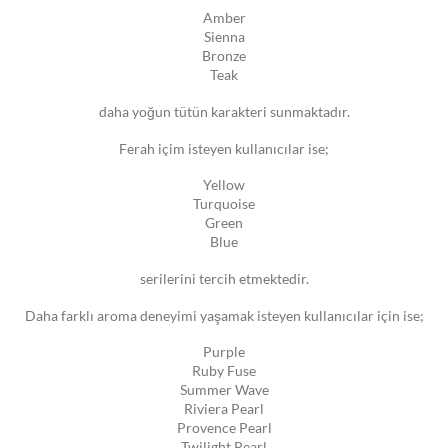
Amber
Sienna
Bronze
Teak
daha yoğun tütün karakteri sunmaktadır.
Ferah içim isteyen kullanıcılar ise;
Yellow
Turquoise
Green
Blue
serilerini tercih etmektedir.
Daha farklı aroma deneyimi yaşamak isteyen kullanıcılar için ise;
Purple
Ruby Fuse
Summer Wave
Riviera Pearl
Provence Pearl
Twilight Pearl