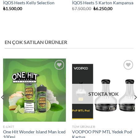
İQOS Heets Kelly Selection
İQOS Heets 5 Karton Kampanya
Orijinal
Şu
₺
1.500,00
₺
7.500,00
₺
6.250,00
fiyat:
andaki
₺7.500,00.
fiyat:
₺6.250,00.
EN ÇOK SATILAN ÜRÜNLER
Add to
Add to
wishlist
wishlist
STOKTA YOK
E-LIKIT
TÜM ÜRÜNLER
One Hit Wonder Island Man Iced
VOOPOO PNP MTL Yedek Pod
100ml
Kartuş