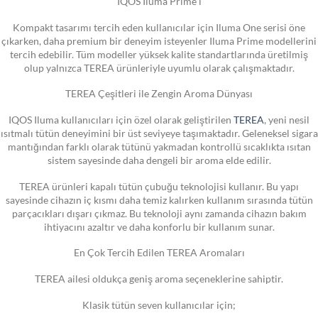
IQOS Iluma Prime i
Kompakt tasarımı tercih eden kullanıcılar için Iluma One serisi öne
çıkarken, daha premium bir deneyim isteyenler Iluma Prime modellerini
tercih edebilir. Tüm modeller yüksek kalite standartlarında üretilmiş
olup yalnızca TEREA ürünleriyle uyumlu olarak çalışmaktadır.
TEREA Çeşitleri ile Zengin Aroma Dünyası
IQOS Iluma kullanıcıları için özel olarak geliştirilen
TEREA
, yeni nesil
ısıtmalı tütün deneyimini bir üst seviyeye taşımaktadır. Geleneksel sigara
mantığından farklı olarak tütünü yakmadan kontrollü sıcaklıkta ısıtan
sistem sayesinde daha dengeli bir aroma elde edilir.
TEREA ürünleri kapalı tütün çubuğu teknolojisi kullanır. Bu yapı
sayesinde cihazın iç kısmı daha temiz kalırken kullanım sırasında tütün
parçacıkları dışarı çıkmaz. Bu teknoloji aynı zamanda cihazın bakım
ihtiyacını azaltır ve daha konforlu bir kullanım sunar.
En Çok Tercih Edilen TEREA Aromaları
TEREA ailesi oldukça geniş aroma seçeneklerine sahiptir.
Klasik tütün seven kullanıcılar için;