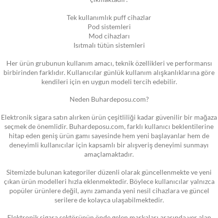
Tek kullanımlık puff cihazlar
Pod sistemleri
Mod cihazları
Isıtmalı tütün sistemleri
Her ürün grubunun kullanım amacı, teknik özellikleri ve performansı
birbirinden farklıdır. Kullanıcılar günlük kullanım alışkanlıklarına göre
kendileri için en uygun modeli tercih edebilir.
Neden Buhardeposu.com?
Elektronik sigara satın alırken ürün çeşitliliği kadar güvenilir bir mağaza
seçmek de önemlidir. Buhardeposu.com, farklı kullanıcı beklentilerine
hitap eden geniş ürün gamı sayesinde hem yeni başlayanlar hem de
deneyimli kullanıcılar için kapsamlı bir alışveriş deneyimi sunmayı
amaçlamaktadır.
Sitemizde bulunan kategoriler düzenli olarak güncellenmekte ve yeni
çıkan ürün modelleri hızla eklenmektedir. Böylece kullanıcılar yalnızca
popüler ürünlere değil, aynı zamanda yeni nesil cihazlara ve güncel
serilere de kolayca ulaşabilmektedir.
Elektronik sigara sektörünün önde gelen markaları arasında yer alan