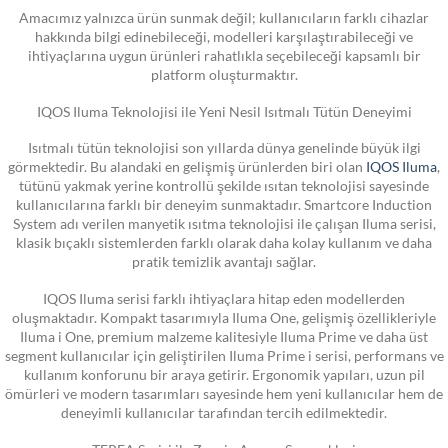
Amacımız yalnızca ürün sunmak değil; kullanıcıların farklı cihazlar
hakkında bilgi edinebileceği, modelleri karşılaştırabileceği ve
ihtiyaçlarına uygun ürünleri rahatlıkla seçebileceği kapsamlı bir
platform oluşturmaktır.
IQOS Iluma Teknolojisi ile Yeni Nesil Isıtmalı Tütün Deneyimi
Isıtmalı tütün teknolojisi son yıllarda dünya genelinde büyük ilgi
görmektedir. Bu alandaki en gelişmiş ürünlerden biri olan
IQOS Iluma
,
tütünü yakmak yerine kontrollü şekilde ısıtan teknolojisi sayesinde
kullanıcılarına farklı bir deneyim sunmaktadır. Smartcore Induction
System adı verilen manyetik ısıtma teknolojisi ile çalışan Iluma serisi,
klasik bıçaklı sistemlerden farklı olarak daha kolay kullanım ve daha
pratik temizlik avantajı sağlar.
IQOS Iluma serisi farklı ihtiyaçlara hitap eden modellerden
oluşmaktadır. Kompakt tasarımıyla Iluma One, gelişmiş özellikleriyle
Iluma i One, premium malzeme kalitesiyle Iluma Prime ve daha üst
segment kullanıcılar için geliştirilen Iluma Prime i serisi, performans ve
kullanım konforunu bir araya getirir. Ergonomik yapıları, uzun pil
ömürleri ve modern tasarımları sayesinde hem yeni kullanıcılar hem de
deneyimli kullanıcılar tarafından tercih edilmektedir.