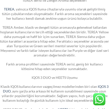
TEREA Serisi ile Zengin Aroma Seçenekleri
TEREA
, yalnızca IQOS Iluma cihazlarıyla uyumlu olarak geliştirilmiş
tütün çubuklarından oluşmaktadır. Farklı aroma seçenekleri sayesinde
her kullanıcı kendi damak zevkine uygun ürünü kolayca bulabilir.
TEREA Amber, klasik ve dengeli tütün aromasıyla geleneksel tatlardan
hoşlanan kullanıcıların tercih ettiği seçeneklerden biridir. TEREA Yellow
daha yumuşak ve hafif bir içim sunarken, TEREA Sienna daha yoğun
tütün karakteri arayanlara hitap eder. Ferahlatıcı seçenekler arasında yer
alan Turquoise ve Green serileri mentol severler için popülerdir.
Meyvemsi ve farklı tatlar isteyen kullanıcılar ise Purple ve diğer özel seri
aromaları değerlendirebilir.
Farklı aroma profilleri sayesinde TEREA serisi, geniş bir kullanıcı
kitlesine hitap eden seçenekler sunmaktadır.
IQOS 3 DUO ve HEETS Uyumu
Klasik IQOS kullanıcılarının vazgeçilmez modellerinden biri olan
IQOS 3
DUO
, aynı şarjla arka arkaya iki kullanım sunabilmesi sayesinde uzun
yıllardır popülerliğini korumaktadır. Sağlam yapısı, hızlı şarj özelliği ve
kullanım kolaylığı ile günlük kullanım için ideal seçeneklerden biridir.