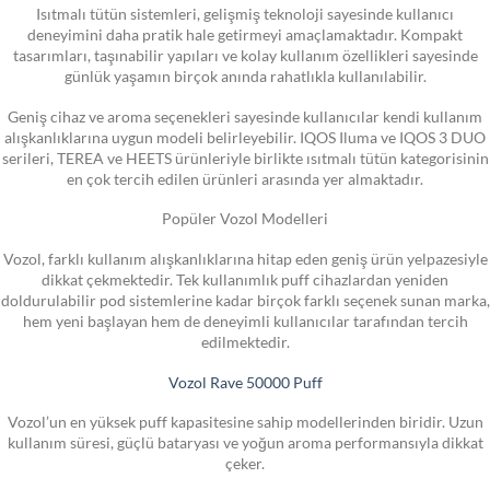
Isıtmalı tütün sistemleri, gelişmiş teknoloji sayesinde kullanıcı
deneyimini daha pratik hale getirmeyi amaçlamaktadır. Kompakt
tasarımları, taşınabilir yapıları ve kolay kullanım özellikleri sayesinde
günlük yaşamın birçok anında rahatlıkla kullanılabilir.
Geniş cihaz ve aroma seçenekleri sayesinde kullanıcılar kendi kullanım
alışkanlıklarına uygun modeli belirleyebilir. IQOS Iluma ve IQOS 3 DUO
serileri, TEREA ve HEETS ürünleriyle birlikte ısıtmalı tütün kategorisinin
en çok tercih edilen ürünleri arasında yer almaktadır.
Popüler Vozol Modelleri
Vozol, farklı kullanım alışkanlıklarına hitap eden geniş ürün yelpazesiyle
dikkat çekmektedir. Tek kullanımlık puff cihazlardan yeniden
doldurulabilir pod sistemlerine kadar birçok farklı seçenek sunan marka,
hem yeni başlayan hem de deneyimli kullanıcılar tarafından tercih
edilmektedir.
Vozol Rave 50000 Puff
Vozol’un en yüksek puff kapasitesine sahip modellerinden biridir. Uzun
kullanım süresi, güçlü bataryası ve yoğun aroma performansıyla dikkat
çeker.