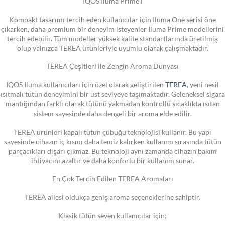
IQOS Iluma Prime i
Kompakt tasarımı tercih eden kullanıcılar için Iluma One serisi öne
çıkarken, daha premium bir deneyim isteyenler Iluma Prime modellerini
tercih edebilir. Tüm modeller yüksek kalite standartlarında üretilmiş
olup yalnızca TEREA ürünleriyle uyumlu olarak çalışmaktadır.
TEREA Çeşitleri ile Zengin Aroma Dünyası
IQOS Iluma kullanıcıları için özel olarak geliştirilen
TEREA
, yeni nesil
ısıtmalı tütün deneyimini bir üst seviyeye taşımaktadır. Geleneksel sigara
mantığından farklı olarak tütünü yakmadan kontrollü sıcaklıkta ısıtan
sistem sayesinde daha dengeli bir aroma elde edilir.
TEREA ürünleri kapalı tütün çubuğu teknolojisi kullanır. Bu yapı
sayesinde cihazın iç kısmı daha temiz kalırken kullanım sırasında tütün
parçacıkları dışarı çıkmaz. Bu teknoloji aynı zamanda cihazın bakım
ihtiyacını azaltır ve daha konforlu bir kullanım sunar.
En Çok Tercih Edilen TEREA Aromaları
TEREA ailesi oldukça geniş aroma seçeneklerine sahiptir.
Klasik tütün seven kullanıcılar için;