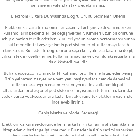
gelişmeleri yakından takip edebilirsiniz.
Elektronik Sigara Dünyasında Doğru Ürünü Seçmenin Önemi
Elektronik sigara teknolojisi her geçen yıl gelişmeye devam ederken
kullanıcıların beklentileri de değişmektedir. Kimileri uzun pil ömrüne
sahip cihazları tercih ederken, kimileri yoğun aroma performansı sunan
puff modellerini veya gelişmiş pod sistemlerini kullanmayı tercih
etmektedir. Bu nedenle doğru ürünü seçerken yalnızca tasarıma değil,
cihazın teknik özelliklerine, kullanım amacına ve uyumlu aksesuarlarına
da dikkat edilmelidir.
Buhardeposu.com olarak farklı kullanıcı profillerine hitap eden geniş
ürün yelpazemiz sayesinde hem yeni başlayanlara hem de deneyimli
kullanıcılara uygun çözümler sunuyoruz. Tek kullanımlık puff
cihazlardan profesyonel pod sistemlerine, ısıtmalı tütün cihazlarından
yedek parça ve aksesuarlara kadar birçok ürünü tek platform üzerinden
inceleyebilirsiniz.
Geniş Marka ve Model Seçeneği
Elektronik sigara sektöründe her marka farklı kullanım alışkanlıklarına
hitap eden cihazlar geliştirmektedir. Bu nedenle ürün seçimi yaparken
sadece marka ismine değil, modelin teknik özelliklerine de dikkat