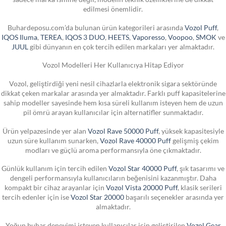
edilmesi önemlidir.
Buhardeposu.com’da bulunan ürün kategorileri arasında
Vozol Puff
,
IQOS Iluma
,
TEREA
,
IQOS 3 DUO
,
HEETS
,
Vaporesso
,
Voopoo
,
SMOK
ve
JUUL
gibi dünyanın en çok tercih edilen markaları yer almaktadır.
Vozol Modelleri Her Kullanıcıya Hitap Ediyor
Vozol, geliştirdiği yeni nesil cihazlarla elektronik sigara sektöründe
dikkat çeken markalar arasında yer almaktadır. Farklı puff kapasitelerine
sahip modeller sayesinde hem kısa süreli kullanım isteyen hem de uzun
pil ömrü arayan kullanıcılar için alternatifler sunmaktadır.
Ürün yelpazesinde yer alan
Vozol Rave 50000 Puff
, yüksek kapasitesiyle
uzun süre kullanım sunarken,
Vozol Rave 40000 Puff
gelişmiş çekim
modları ve güçlü aroma performansıyla öne çıkmaktadır.
Günlük kullanım için tercih edilen
Vozol Star 40000 Puff
, şık tasarımı ve
dengeli performansıyla kullanıcıların beğenisini kazanmıştır. Daha
kompakt bir cihaz arayanlar için
Vozol Vista 20000 Puff
, klasik serileri
tercih edenler için ise
Vozol Star 20000
başarılı seçenekler arasında yer
almaktadır.
Yoğun buhar deneyimi isteyen kullanıcılar için geliştirilen
Vozol Gear