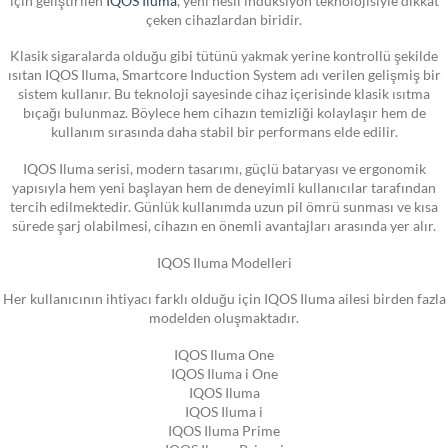
çeken cihazlardan biridir.
Klasik sigaralarda olduğu gibi tütünü yakmak yerine kontrollü şekilde
ısıtan IQOS Iluma, Smartcore Induction System adı verilen gelişmiş bir
sistem kullanır. Bu teknoloji sayesinde cihaz içerisinde klasik ısıtma
bıçağı bulunmaz. Böylece hem cihazın temizliği kolaylaşır hem de
kullanım sırasında daha stabil bir performans elde edilir.
IQOS Iluma serisi, modern tasarımı, güçlü bataryası ve ergonomik
yapısıyla hem yeni başlayan hem de deneyimli kullanıcılar tarafından
tercih edilmektedir. Günlük kullanımda uzun pil ömrü sunması ve kısa
sürede şarj olabilmesi, cihazın en önemli avantajları arasında yer alır.
IQOS Iluma Modelleri
Her kullanıcının ihtiyacı farklı olduğu için IQOS Iluma ailesi birden fazla
modelden oluşmaktadır.
IQOS Iluma One
IQOS Iluma i One
IQOS Iluma
IQOS Iluma i
IQOS Iluma Prime