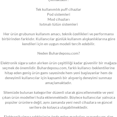
Tek kullanımlık puff cihazlar
Pod sistemleri
Mod cihazları
Isıtmalı tütün sistemleri
Her ürün grubunun kullanım amacı, teknik özellikleri ve performansı
birbirinden farklıdır. Kullanıcılar günlük kullanım alışkanlıklarına göre
kendileri için en uygun modeli tercih edebilir.
Neden Buhardeposu.com?
Elektronik sigara satın alırken ürün çeşitliliği kadar güvenilir bir mağaza
seçmek de önemlidir. Buhardeposu.com, farklı kullanıcı beklentilerine
hitap eden geniş ürün gamı sayesinde hem yeni başlayanlar hem de
deneyimli kullanıcılar için kapsamlı bir alışveriş deneyimi sunmayı
amaçlamaktadır.
Sitemizde bulunan kategoriler düzenli olarak güncellenmekte ve yeni
çıkan ürün modelleri hızla eklenmektedir. Böylece kullanıcılar yalnızca
popüler ürünlere değil, aynı zamanda yeni nesil cihazlara ve güncel
serilere de kolayca ulaşabilmektedir.
Elektronik sigara sektörünün önde gelen markaları arasında yer alan