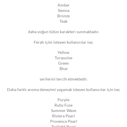
Amber
Sienna
Bronze
Teak
daha yoğun tütün karakteri sunmaktadır.
Ferah içim isteyen kullanıcılar ise;
Yellow
Turquoise
Green
Blue
serilerini tercih etmektedir.
Daha farklı aroma deneyimi yaşamak isteyen kullanıcılar için ise;
Purple
Ruby Fuse
Summer Wave
Riviera Pearl
Provence Pearl
Twilight Pearl