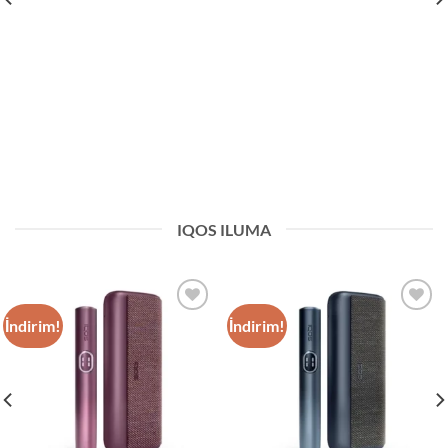
IQOS ILUMA
İndirim!
İndirim!
Add to
Add to
wishlist
wishlist