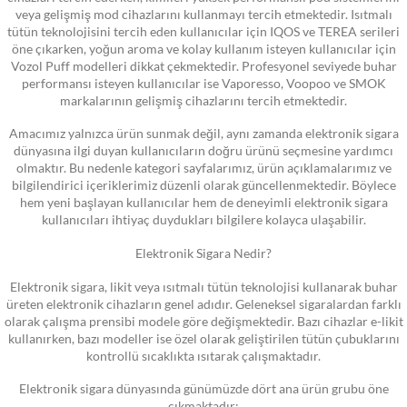
veya gelişmiş mod cihazlarını kullanmayı tercih etmektedir. Isıtmalı
tütün teknolojisini tercih eden kullanıcılar için IQOS ve TEREA serileri
öne çıkarken, yoğun aroma ve kolay kullanım isteyen kullanıcılar için
Vozol Puff modelleri dikkat çekmektedir. Profesyonel seviyede buhar
performansı isteyen kullanıcılar ise Vaporesso, Voopoo ve SMOK
markalarının gelişmiş cihazlarını tercih etmektedir.
Amacımız yalnızca ürün sunmak değil, aynı zamanda elektronik sigara
dünyasına ilgi duyan kullanıcıların doğru ürünü seçmesine yardımcı
olmaktır. Bu nedenle kategori sayfalarımız, ürün açıklamalarımız ve
bilgilendirici içeriklerimiz düzenli olarak güncellenmektedir. Böylece
hem yeni başlayan kullanıcılar hem de deneyimli elektronik sigara
kullanıcıları ihtiyaç duydukları bilgilere kolayca ulaşabilir.
Elektronik Sigara Nedir?
Elektronik sigara, likit veya ısıtmalı tütün teknolojisi kullanarak buhar
üreten elektronik cihazların genel adıdır. Geleneksel sigaralardan farklı
olarak çalışma prensibi modele göre değişmektedir. Bazı cihazlar e-likit
kullanırken, bazı modeller ise özel olarak geliştirilen tütün çubuklarını
kontrollü sıcaklıkta ısıtarak çalışmaktadır.
Elektronik sigara dünyasında günümüzde dört ana ürün grubu öne
çıkmaktadır: