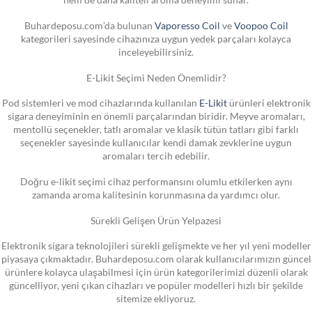
Buhardeposu.com’da bulunan
Vaporesso Coil
ve
Voopoo Coil
kategorileri sayesinde cihazınıza uygun yedek parçaları kolayca
inceleyebilirsiniz.
E-Likit Seçimi Neden Önemlidir?
Pod sistemleri ve mod cihazlarında kullanılan
E-Likit
ürünleri elektronik
sigara deneyiminin en önemli parçalarından biridir. Meyve aromaları,
mentollü seçenekler, tatlı aromalar ve klasik tütün tatları gibi farklı
seçenekler sayesinde kullanıcılar kendi damak zevklerine uygun
aromaları tercih edebilir.
Doğru e-likit seçimi cihaz performansını olumlu etkilerken aynı
zamanda aroma kalitesinin korunmasına da yardımcı olur.
Sürekli Gelişen Ürün Yelpazesi
Elektronik sigara teknolojileri sürekli gelişmekte ve her yıl yeni modeller
piyasaya çıkmaktadır. Buhardeposu.com olarak kullanıcılarımızın güncel
ürünlere kolayca ulaşabilmesi için ürün kategorilerimizi düzenli olarak
güncelliyor, yeni çıkan cihazları ve popüler modelleri hızlı bir şekilde
sitemize ekliyoruz.