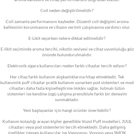
Coil neden değiştirilmelidir?
Coil zamanla performansını kaybeder. Düzenli coil değişimi aroma
kalitesinin korunmasına ve cihazın verimli çalışmasına yardımcı olur.
E-Likit seçerken nelere dikkat edilmelidir?
E-likit seçiminde aroma tercihi, nikotin seviyesi ve cihaz uyumluluğu göz
önünde bulundurulmalıdır.
Elektronik sigara kullanıcıları neden farklı cihazlar tercih ediyor?
Her cihaz farklı kullanım alışkanlıklarına hitap etmektedir. Tek
kullanımlık puff cihazlar pratik kullanım sunarken pod sistemleri ve mod
cihazları daha fazla kişiselleştirme imkânı sağlar. Isıtmalı tütün
sistemleri ise kendine özgü çalışma prensibiyle farklı bir deneyim
sunmaktadır.
Yeni başlayanlar için hangi ürünler önerilebilir?
Kullanım kolaylığı arayan kişiler genellikle Vozol Puff modelleri, JUUL
cihazları veya pod sistemlerini tercih etmektedir. Daha gelişmiş
özellikler isteyen kullanıcılar ise Vaporesso, Voopoo veya SMOK