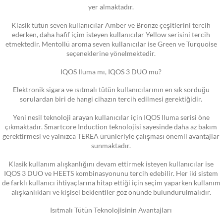
yer almaktadır.
Klasik tütün seven kullanıcılar Amber ve Bronze çeşitlerini tercih
ederken, daha hafif içim isteyen kullanıcılar Yellow serisini tercih
etmektedir. Mentollü aroma seven kullanıcılar ise Green ve Turquoise
seçeneklerine yönelmektedir.
IQOS Iluma mı, IQOS 3 DUO mu?
Elektronik sigara ve ısıtmalı tütün kullanıcılarının en sık sorduğu
sorulardan biri de hangi cihazın tercih edilmesi gerektiğidir.
Yeni nesil teknoloji arayan kullanıcılar için IQOS Iluma serisi öne
çıkmaktadır. Smartcore Induction teknolojisi sayesinde daha az bakım
gerektirmesi ve yalnızca TEREA ürünleriyle çalışması önemli avantajlar
sunmaktadır.
Klasik kullanım alışkanlığını devam ettirmek isteyen kullanıcılar ise
IQOS 3 DUO ve HEETS kombinasyonunu tercih edebilir. Her iki sistem
de farklı kullanıcı ihtiyaçlarına hitap ettiği için seçim yaparken kullanım
alışkanlıkları ve kişisel beklentiler göz önünde bulundurulmalıdır.
Isıtmalı Tütün Teknolojisinin Avantajları