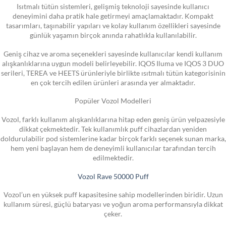
Isıtmalı tütün sistemleri, gelişmiş teknoloji sayesinde kullanıcı
deneyimini daha pratik hale getirmeyi amaçlamaktadır. Kompakt
tasarımları, taşınabilir yapıları ve kolay kullanım özellikleri sayesinde
günlük yaşamın birçok anında rahatlıkla kullanılabilir.
Geniş cihaz ve aroma seçenekleri sayesinde kullanıcılar kendi kullanım
alışkanlıklarına uygun modeli belirleyebilir. IQOS Iluma ve IQOS 3 DUO
serileri, TEREA ve HEETS ürünleriyle birlikte ısıtmalı tütün kategorisinin
en çok tercih edilen ürünleri arasında yer almaktadır.
Popüler Vozol Modelleri
Vozol, farklı kullanım alışkanlıklarına hitap eden geniş ürün yelpazesiyle
dikkat çekmektedir. Tek kullanımlık puff cihazlardan yeniden
doldurulabilir pod sistemlerine kadar birçok farklı seçenek sunan marka,
hem yeni başlayan hem de deneyimli kullanıcılar tarafından tercih
edilmektedir.
Vozol Rave 50000 Puff
Vozol’un en yüksek puff kapasitesine sahip modellerinden biridir. Uzun
kullanım süresi, güçlü bataryası ve yoğun aroma performansıyla dikkat
çeker.