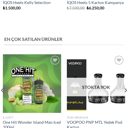
İQOS Heets Kelly Selection
İQOS Heets 5 Karton Kampanya
Orijinal
Şu
₺
1.500,00
₺
7.500,00
₺
6.250,00
fiyat:
andaki
₺7.500,00.
fiyat:
₺6.250,00.
EN ÇOK SATILAN ÜRÜNLER
Add to
Add to
wishlist
wishlist
STOKTA YOK
E-LIKIT
TÜM ÜRÜNLER
One Hit Wonder Island Man Iced
VOOPOO PNP MTL Yedek Pod
100ml
Kartuş