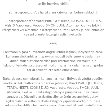
serilerine yönelebilir.
Buhardeposu.com’da hangi ürün kategorileri bulunmaktadır?
Buhardeposu.com’da Vozol Puff, IQOS Iluma, IQOS 3 DUO, TEREA,
HEETS, Vaporesso, Voopoo, SMOK, JUUL, Atomizer, Coil ve E-Likit
kategorileri yer almaktadır. Kategoriler düzenli olarak güncellenmekte
ve yeni ürünlerle zenginleştirilmektedir.
Sonuç
Elektronik sigara dünyasında doğru ürünü seçmek, ihtiyaçlarınıza ve
kullanım alışkanlıklarınıza uygun modeli belirlemekle başlar. Tek
kullanımlık puff cihazlardan pod sistemlerine, ısıtmalı tütün
teknolojilerinden profesyonel mod cihazlarına kadar her ürün grubu
farklı beklentilere hitap etmektedir.
Buhardeposu.com olarak, kullanıcılarımızın ihtiyaç duyduğu popüler
markaları tek platformda bir araya getiriyor; Vozol Puff, IQOS Iluma,
TEREA, HEETS, IQOS 3 DUO, Vaporesso, Voopoo, SMOK, JUUL,
Atomizer, Coil ve E-Likit kategorileriyle geniş bir ürün yelpazesi
sunuyoruz. Düzenli olarak güncellenen ürün seçenekleri, detaylı
açıklamalar ve kullanıcı dostu kategori yapısıyla aradığınız ürüne
kolayca ulaşabilir, elektronik sigara dünyasındaki yeni modelleri ve