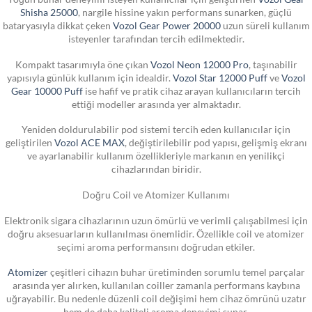
Shisha 25000
, nargile hissine yakın performans sunarken, güçlü
bataryasıyla dikkat çeken
Vozol Gear Power 20000
uzun süreli kullanım
isteyenler tarafından tercih edilmektedir.
Kompakt tasarımıyla öne çıkan
Vozol Neon 12000 Pro
, taşınabilir
yapısıyla günlük kullanım için idealdir.
Vozol Star 12000 Puff
ve
Vozol
Gear 10000 Puff
ise hafif ve pratik cihaz arayan kullanıcıların tercih
ettiği modeller arasında yer almaktadır.
Yeniden doldurulabilir pod sistemi tercih eden kullanıcılar için
geliştirilen
Vozol ACE MAX
, değiştirilebilir pod yapısı, gelişmiş ekranı
ve ayarlanabilir kullanım özellikleriyle markanın en yenilikçi
cihazlarından biridir.
Doğru Coil ve Atomizer Kullanımı
Elektronik sigara cihazlarının uzun ömürlü ve verimli çalışabilmesi için
doğru aksesuarların kullanılması önemlidir. Özellikle coil ve atomizer
seçimi aroma performansını doğrudan etkiler.
Atomizer
çeşitleri cihazın buhar üretiminden sorumlu temel parçalar
arasında yer alırken, kullanılan coiller zamanla performans kaybına
uğrayabilir. Bu nedenle düzenli coil değişimi hem cihaz ömrünü uzatır
hem de daha kaliteli aroma deneyimi sunar.