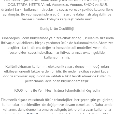
IQOS, TEREA, HEETS, Vozol, Vaporesso, Voopoo, SMOK ve JUUL
ürünleri farklı kullanıcı ihtiyaçlarına cevap verecek şekilde kategorilere
ayrılmıştır. Bu yapı sayesinde aradığınız ürüne daha hızlı ulaşabilir ve
benzer ürünleri kolayca karşılaştırabilirsiniz.
Geniş Ürün Çeşitliliği
Buhardeposu.com bünyesinde yalnızca cihazlar değil, kullanım sırasında
ihtiyaç duyulabilecek birçok yardımcı ürün de bulunmaktadır. Atomizer
çeşitleri, farklı direnç değerlerine sahip coil modelleri ve e-likit
seçenekleri sayesinde cihazınızı ihtiyaçlarınıza uygun şekilde
kullanabilirsiniz.
Kaliteli ekipman kullanımı, elektronik sigara deneyimini doğrudan
etkileyen önemli faktörlerden biridir. Bu nedenle cihaz seçimi kadar
doğru atomizer, uygun coil ve kaliteli e-likit tercih etmek de kullanım
performansı açısından büyük önem taşır.
IQOS Iluma ile Yeni Nesil Isıtma Teknolojisini Keşfedin
Elektronik sigara ve ısıtmalı tütün teknolojileri her geçen gün gelişirken,
kullanıcıların beklentileri de değişmeye devam etmektedir. Daha temiz
kullanım, daha dengeli aroma ve gelişmiş teknoloji arayan kullanıcılar
için geliştirilen
IQOS Iluma
, yeni nesil indüksiyon teknolojisiyle dikkat