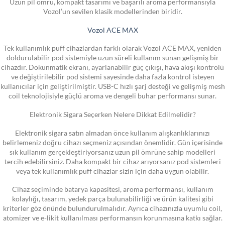
Uzun pil ömrü, kompakt tasarımı ve başarılı aroma performansıyla
Vozol’un sevilen klasik modellerinden biridir.
Vozol ACE MAX
Tek kullanımlık puff cihazlardan farklı olarak Vozol ACE MAX, yeniden
doldurulabilir pod sistemiyle uzun süreli kullanım sunan gelişmiş bir
cihazdır. Dokunmatik ekranı, ayarlanabilir güç çıkışı, hava akışı kontrolü
ve değiştirilebilir pod sistemi sayesinde daha fazla kontrol isteyen
kullanıcılar için geliştirilmiştir. USB-C hızlı şarj desteği ve gelişmiş mesh
coil teknolojisiyle güçlü aroma ve dengeli buhar performansı sunar.
Elektronik Sigara Seçerken Nelere Dikkat Edilmelidir?
Elektronik sigara satın almadan önce kullanım alışkanlıklarınızı
belirlemeniz doğru cihazı seçmeniz açısından önemlidir. Gün içerisinde
sık kullanım gerçekleştiriyorsanız uzun pil ömrüne sahip modelleri
tercih edebilirsiniz. Daha kompakt bir cihaz arıyorsanız pod sistemleri
veya tek kullanımlık puff cihazlar sizin için daha uygun olabilir.
Cihaz seçiminde batarya kapasitesi, aroma performansı, kullanım
kolaylığı, tasarım, yedek parça bulunabilirliği ve ürün kalitesi gibi
kriterler göz önünde bulundurulmalıdır. Ayrıca cihazınızla uyumlu coil,
atomizer ve e-likit kullanılması performansın korunmasına katkı sağlar.