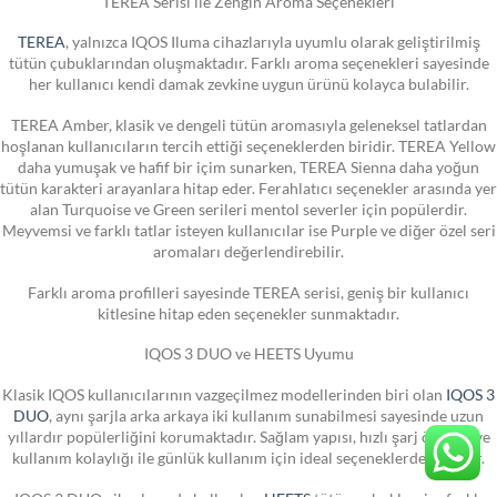
TEREA Serisi ile Zengin Aroma Seçenekleri
TEREA
, yalnızca IQOS Iluma cihazlarıyla uyumlu olarak geliştirilmiş
tütün çubuklarından oluşmaktadır. Farklı aroma seçenekleri sayesinde
her kullanıcı kendi damak zevkine uygun ürünü kolayca bulabilir.
TEREA Amber, klasik ve dengeli tütün aromasıyla geleneksel tatlardan
hoşlanan kullanıcıların tercih ettiği seçeneklerden biridir. TEREA Yellow
daha yumuşak ve hafif bir içim sunarken, TEREA Sienna daha yoğun
tütün karakteri arayanlara hitap eder. Ferahlatıcı seçenekler arasında yer
alan Turquoise ve Green serileri mentol severler için popülerdir.
Meyvemsi ve farklı tatlar isteyen kullanıcılar ise Purple ve diğer özel seri
aromaları değerlendirebilir.
Farklı aroma profilleri sayesinde TEREA serisi, geniş bir kullanıcı
kitlesine hitap eden seçenekler sunmaktadır.
IQOS 3 DUO ve HEETS Uyumu
Klasik IQOS kullanıcılarının vazgeçilmez modellerinden biri olan
IQOS 3
DUO
, aynı şarjla arka arkaya iki kullanım sunabilmesi sayesinde uzun
yıllardır popülerliğini korumaktadır. Sağlam yapısı, hızlı şarj özelliği ve
kullanım kolaylığı ile günlük kullanım için ideal seçeneklerden biridir.