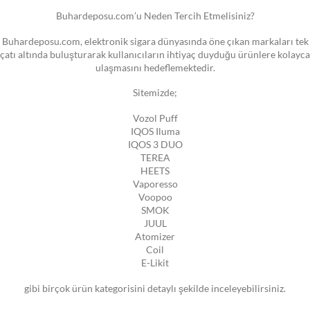
Buhardeposu.com’u Neden Tercih Etmelisiniz?
Buhardeposu.com, elektronik sigara dünyasında öne çıkan markaları tek
çatı altında buluşturarak kullanıcıların ihtiyaç duyduğu ürünlere kolayca
ulaşmasını hedeflemektedir.
Sitemizde;
Vozol Puff
IQOS Iluma
IQOS 3 DUO
TEREA
HEETS
Vaporesso
Voopoo
SMOK
JUUL
Atomizer
Coil
E-Likit
gibi birçok ürün kategorisini detaylı şekilde inceleyebilirsiniz.