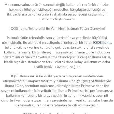
Amacımız yalnızca ürün sunmak değil; kullanıcıların farklı cihazlar
hakkında bilgi edinebileceği, modelleri karşılaştırabileceği ve
ihtiyaçlarına uygun ürünleri rahatlıkla seçebileceği kapsamlı bir
platform oluşturmaktır.
IQOS Iluma Teknolojisi ile Yeni Nesil Isıtmalı Tütün Deneyimi
Isıtmalı tütün teknolojisi son yıllarda dünya genelinde büyük ilgi
görmektedir. Bu alandaki en gelişmiş ürünlerden biri olan
IQOS Iluma
,
tütünü yakmak yerine kontrollü şekilde ısıtan teknolojisi sayesinde
kullanıcılarına farklı bir deneyim sunmaktadır. Smartcore Induction
System adı verilen manyetik ısıtma teknolojisi ile çalışan Iluma serisi,
klasik bıçaklı sistemlerden farklı olarak daha kolay kullanım ve daha
pratik temizlik avantajı sağlar.
IQOS Iluma serisi farklı ihtiyaçlara hitap eden modellerden
oluşmaktadır. Kompakt tasarımıyla Iluma One, gelişmiş özellikleriyle
Iluma i One, premium malzeme kalitesiyle Iluma Prime ve daha üst
segment kullanıcılar için geliştirilen Iluma Prime i serisi, performans ve
kullanım konforunu bir araya getirir. Ergonomik yapıları, uzun pil
ömürleri ve modern tasarımları sayesinde hem yeni kullanıcılar hem de
deneyimli kullanıcılar tarafından tercih edilmektedir.