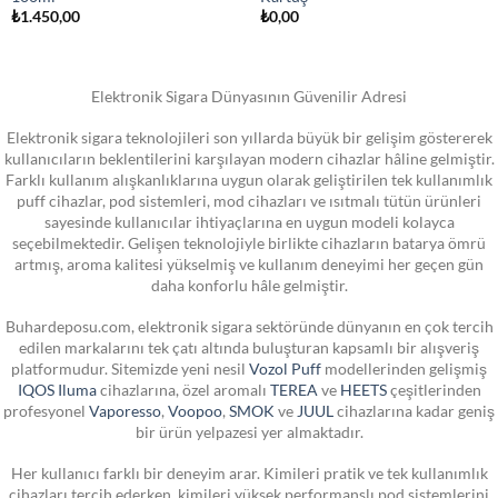
₺
1.450,00
₺
0,00
Elektronik Sigara Dünyasının Güvenilir Adresi
Elektronik sigara teknolojileri son yıllarda büyük bir gelişim göstererek
kullanıcıların beklentilerini karşılayan modern cihazlar hâline gelmiştir.
Farklı kullanım alışkanlıklarına uygun olarak geliştirilen tek kullanımlık
puff cihazlar, pod sistemleri, mod cihazları ve ısıtmalı tütün ürünleri
sayesinde kullanıcılar ihtiyaçlarına en uygun modeli kolayca
seçebilmektedir. Gelişen teknolojiyle birlikte cihazların batarya ömrü
artmış, aroma kalitesi yükselmiş ve kullanım deneyimi her geçen gün
daha konforlu hâle gelmiştir.
Buhardeposu.com, elektronik sigara sektöründe dünyanın en çok tercih
edilen markalarını tek çatı altında buluşturan kapsamlı bir alışveriş
platformudur. Sitemizde yeni nesil
Vozol Puff
modellerinden gelişmiş
IQOS Iluma
cihazlarına, özel aromalı
TEREA
ve
HEETS
çeşitlerinden
profesyonel
Vaporesso
,
Voopoo
,
SMOK
ve
JUUL
cihazlarına kadar geniş
bir ürün yelpazesi yer almaktadır.
Her kullanıcı farklı bir deneyim arar. Kimileri pratik ve tek kullanımlık
cihazları tercih ederken, kimileri yüksek performanslı pod sistemlerini