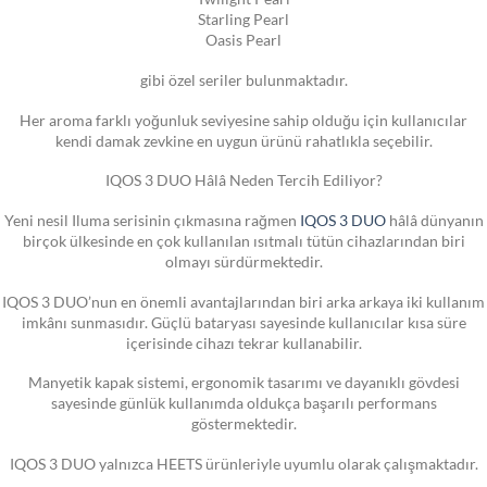
Starling Pearl
Oasis Pearl
gibi özel seriler bulunmaktadır.
Her aroma farklı yoğunluk seviyesine sahip olduğu için kullanıcılar
kendi damak zevkine en uygun ürünü rahatlıkla seçebilir.
IQOS 3 DUO Hâlâ Neden Tercih Ediliyor?
Yeni nesil Iluma serisinin çıkmasına rağmen
IQOS 3 DUO
hâlâ dünyanın
birçok ülkesinde en çok kullanılan ısıtmalı tütün cihazlarından biri
olmayı sürdürmektedir.
IQOS 3 DUO’nun en önemli avantajlarından biri arka arkaya iki kullanım
imkânı sunmasıdır. Güçlü bataryası sayesinde kullanıcılar kısa süre
içerisinde cihazı tekrar kullanabilir.
Manyetik kapak sistemi, ergonomik tasarımı ve dayanıklı gövdesi
sayesinde günlük kullanımda oldukça başarılı performans
göstermektedir.
IQOS 3 DUO yalnızca HEETS ürünleriyle uyumlu olarak çalışmaktadır.