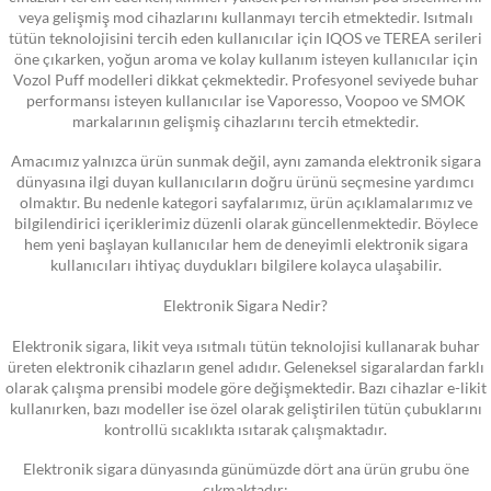
veya gelişmiş mod cihazlarını kullanmayı tercih etmektedir. Isıtmalı
tütün teknolojisini tercih eden kullanıcılar için IQOS ve TEREA serileri
öne çıkarken, yoğun aroma ve kolay kullanım isteyen kullanıcılar için
Vozol Puff modelleri dikkat çekmektedir. Profesyonel seviyede buhar
performansı isteyen kullanıcılar ise Vaporesso, Voopoo ve SMOK
markalarının gelişmiş cihazlarını tercih etmektedir.
Amacımız yalnızca ürün sunmak değil, aynı zamanda elektronik sigara
dünyasına ilgi duyan kullanıcıların doğru ürünü seçmesine yardımcı
olmaktır. Bu nedenle kategori sayfalarımız, ürün açıklamalarımız ve
bilgilendirici içeriklerimiz düzenli olarak güncellenmektedir. Böylece
hem yeni başlayan kullanıcılar hem de deneyimli elektronik sigara
kullanıcıları ihtiyaç duydukları bilgilere kolayca ulaşabilir.
Elektronik Sigara Nedir?
Elektronik sigara, likit veya ısıtmalı tütün teknolojisi kullanarak buhar
üreten elektronik cihazların genel adıdır. Geleneksel sigaralardan farklı
olarak çalışma prensibi modele göre değişmektedir. Bazı cihazlar e-likit
kullanırken, bazı modeller ise özel olarak geliştirilen tütün çubuklarını
kontrollü sıcaklıkta ısıtarak çalışmaktadır.
Elektronik sigara dünyasında günümüzde dört ana ürün grubu öne
çıkmaktadır: