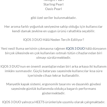
Starling Pearl
Oasis Pearl
gibi özel seriler bulunmaktadır.
Her aroma farklı yoğunluk seviyesine sahip olduğu için kullanıcılar
kendi damak zevkine en uygun ürünü rahatlıkla seçebilir.
IQOS 3 DUO Hâlâ Neden Tercih Ediliyor?
Yeni nesil Iluma serisinin çıkmasına rağmen
IQOS 3 DUO
hâlâ dünyanın
birçok ülkesinde en çok kullanılan ısıtmalı tütün cihazlarından biri
olmayı sürdürmektedir.
IQOS 3 DUO’nun en önemli avantajlarından biri arka arkaya iki kullanım
imkânı sunmasıdır. Güçlü bataryası sayesinde kullanıcılar kısa süre
içerisinde cihazı tekrar kullanabilir.
Manyetik kapak sistemi, ergonomik tasarımı ve dayanıklı gövdesi
sayesinde günlük kullanımda oldukça başarılı performans
göstermektedir.
IQOS 3 DUO yalnızca HEETS ürünleriyle uyumlu olarak çalışmaktadır.