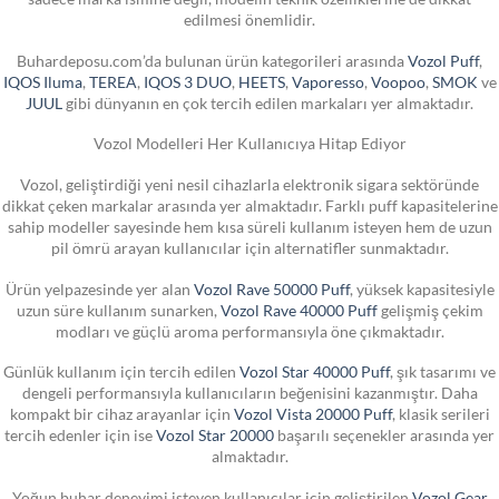
edilmesi önemlidir.
Buhardeposu.com’da bulunan ürün kategorileri arasında
Vozol Puff
,
IQOS Iluma
,
TEREA
,
IQOS 3 DUO
,
HEETS
,
Vaporesso
,
Voopoo
,
SMOK
ve
JUUL
gibi dünyanın en çok tercih edilen markaları yer almaktadır.
Vozol Modelleri Her Kullanıcıya Hitap Ediyor
Vozol, geliştirdiği yeni nesil cihazlarla elektronik sigara sektöründe
dikkat çeken markalar arasında yer almaktadır. Farklı puff kapasitelerine
sahip modeller sayesinde hem kısa süreli kullanım isteyen hem de uzun
pil ömrü arayan kullanıcılar için alternatifler sunmaktadır.
Ürün yelpazesinde yer alan
Vozol Rave 50000 Puff
, yüksek kapasitesiyle
uzun süre kullanım sunarken,
Vozol Rave 40000 Puff
gelişmiş çekim
modları ve güçlü aroma performansıyla öne çıkmaktadır.
Günlük kullanım için tercih edilen
Vozol Star 40000 Puff
, şık tasarımı ve
dengeli performansıyla kullanıcıların beğenisini kazanmıştır. Daha
kompakt bir cihaz arayanlar için
Vozol Vista 20000 Puff
, klasik serileri
tercih edenler için ise
Vozol Star 20000
başarılı seçenekler arasında yer
almaktadır.
Yoğun buhar deneyimi isteyen kullanıcılar için geliştirilen
Vozol Gear