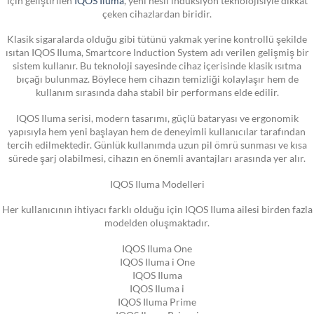
çeken cihazlardan biridir.
Klasik sigaralarda olduğu gibi tütünü yakmak yerine kontrollü şekilde
ısıtan IQOS Iluma, Smartcore Induction System adı verilen gelişmiş bir
sistem kullanır. Bu teknoloji sayesinde cihaz içerisinde klasik ısıtma
bıçağı bulunmaz. Böylece hem cihazın temizliği kolaylaşır hem de
kullanım sırasında daha stabil bir performans elde edilir.
IQOS Iluma serisi, modern tasarımı, güçlü bataryası ve ergonomik
yapısıyla hem yeni başlayan hem de deneyimli kullanıcılar tarafından
tercih edilmektedir. Günlük kullanımda uzun pil ömrü sunması ve kısa
sürede şarj olabilmesi, cihazın en önemli avantajları arasında yer alır.
IQOS Iluma Modelleri
Her kullanıcının ihtiyacı farklı olduğu için IQOS Iluma ailesi birden fazla
modelden oluşmaktadır.
IQOS Iluma One
IQOS Iluma i One
IQOS Iluma
IQOS Iluma i
IQOS Iluma Prime