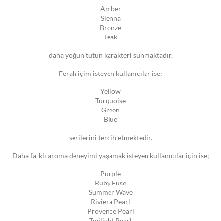
Amber
Sienna
Bronze
Teak
daha yoğun tütün karakteri sunmaktadır.
Ferah içim isteyen kullanıcılar ise;
Yellow
Turquoise
Green
Blue
serilerini tercih etmektedir.
Daha farklı aroma deneyimi yaşamak isteyen kullanıcılar için ise;
Purple
Ruby Fuse
Summer Wave
Riviera Pearl
Provence Pearl
Twilight Pearl