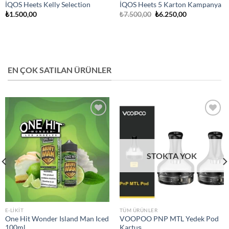
İQOS Heets Kelly Selection
İQOS Heets 5 Karton Kampanya
Orijinal
Şu
₺
1.500,00
₺
7.500,00
₺
6.250,00
fiyat:
andaki
₺7.500,00.
fiyat:
₺6.250,00.
EN ÇOK SATILAN ÜRÜNLER
Add to
Add to
wishlist
wishlist
STOKTA YOK
E-LIKIT
TÜM ÜRÜNLER
One Hit Wonder Island Man Iced
VOOPOO PNP MTL Yedek Pod
100ml
Kartuş