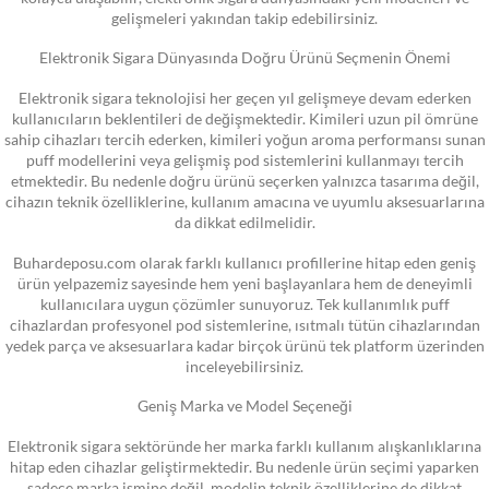
gelişmeleri yakından takip edebilirsiniz.
Elektronik Sigara Dünyasında Doğru Ürünü Seçmenin Önemi
Elektronik sigara teknolojisi her geçen yıl gelişmeye devam ederken
kullanıcıların beklentileri de değişmektedir. Kimileri uzun pil ömrüne
sahip cihazları tercih ederken, kimileri yoğun aroma performansı sunan
puff modellerini veya gelişmiş pod sistemlerini kullanmayı tercih
etmektedir. Bu nedenle doğru ürünü seçerken yalnızca tasarıma değil,
cihazın teknik özelliklerine, kullanım amacına ve uyumlu aksesuarlarına
da dikkat edilmelidir.
Buhardeposu.com olarak farklı kullanıcı profillerine hitap eden geniş
ürün yelpazemiz sayesinde hem yeni başlayanlara hem de deneyimli
kullanıcılara uygun çözümler sunuyoruz. Tek kullanımlık puff
cihazlardan profesyonel pod sistemlerine, ısıtmalı tütün cihazlarından
yedek parça ve aksesuarlara kadar birçok ürünü tek platform üzerinden
inceleyebilirsiniz.
Geniş Marka ve Model Seçeneği
Elektronik sigara sektöründe her marka farklı kullanım alışkanlıklarına
hitap eden cihazlar geliştirmektedir. Bu nedenle ürün seçimi yaparken
sadece marka ismine değil, modelin teknik özelliklerine de dikkat