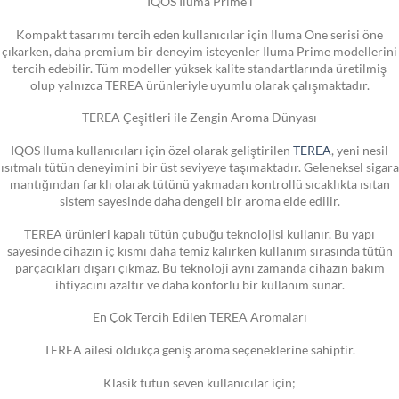
IQOS Iluma Prime i
Kompakt tasarımı tercih eden kullanıcılar için Iluma One serisi öne
çıkarken, daha premium bir deneyim isteyenler Iluma Prime modellerini
tercih edebilir. Tüm modeller yüksek kalite standartlarında üretilmiş
olup yalnızca TEREA ürünleriyle uyumlu olarak çalışmaktadır.
TEREA Çeşitleri ile Zengin Aroma Dünyası
IQOS Iluma kullanıcıları için özel olarak geliştirilen
TEREA
, yeni nesil
ısıtmalı tütün deneyimini bir üst seviyeye taşımaktadır. Geleneksel sigara
mantığından farklı olarak tütünü yakmadan kontrollü sıcaklıkta ısıtan
sistem sayesinde daha dengeli bir aroma elde edilir.
TEREA ürünleri kapalı tütün çubuğu teknolojisi kullanır. Bu yapı
sayesinde cihazın iç kısmı daha temiz kalırken kullanım sırasında tütün
parçacıkları dışarı çıkmaz. Bu teknoloji aynı zamanda cihazın bakım
ihtiyacını azaltır ve daha konforlu bir kullanım sunar.
En Çok Tercih Edilen TEREA Aromaları
TEREA ailesi oldukça geniş aroma seçeneklerine sahiptir.
Klasik tütün seven kullanıcılar için;