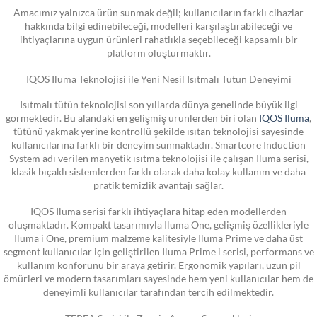
Amacımız yalnızca ürün sunmak değil; kullanıcıların farklı cihazlar
hakkında bilgi edinebileceği, modelleri karşılaştırabileceği ve
ihtiyaçlarına uygun ürünleri rahatlıkla seçebileceği kapsamlı bir
platform oluşturmaktır.
IQOS Iluma Teknolojisi ile Yeni Nesil Isıtmalı Tütün Deneyimi
Isıtmalı tütün teknolojisi son yıllarda dünya genelinde büyük ilgi
görmektedir. Bu alandaki en gelişmiş ürünlerden biri olan
IQOS Iluma
,
tütünü yakmak yerine kontrollü şekilde ısıtan teknolojisi sayesinde
kullanıcılarına farklı bir deneyim sunmaktadır. Smartcore Induction
System adı verilen manyetik ısıtma teknolojisi ile çalışan Iluma serisi,
klasik bıçaklı sistemlerden farklı olarak daha kolay kullanım ve daha
pratik temizlik avantajı sağlar.
IQOS Iluma serisi farklı ihtiyaçlara hitap eden modellerden
oluşmaktadır. Kompakt tasarımıyla Iluma One, gelişmiş özellikleriyle
Iluma i One, premium malzeme kalitesiyle Iluma Prime ve daha üst
segment kullanıcılar için geliştirilen Iluma Prime i serisi, performans ve
kullanım konforunu bir araya getirir. Ergonomik yapıları, uzun pil
ömürleri ve modern tasarımları sayesinde hem yeni kullanıcılar hem de
deneyimli kullanıcılar tarafından tercih edilmektedir.