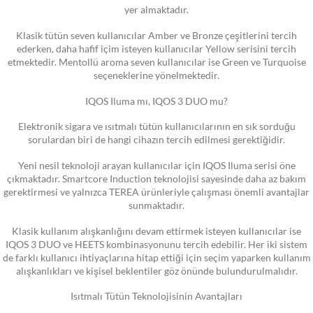
yer almaktadır.
Klasik tütün seven kullanıcılar Amber ve Bronze çeşitlerini tercih
ederken, daha hafif içim isteyen kullanıcılar Yellow serisini tercih
etmektedir. Mentollü aroma seven kullanıcılar ise Green ve Turquoise
seçeneklerine yönelmektedir.
IQOS Iluma mı, IQOS 3 DUO mu?
Elektronik sigara ve ısıtmalı tütün kullanıcılarının en sık sorduğu
sorulardan biri de hangi cihazın tercih edilmesi gerektiğidir.
Yeni nesil teknoloji arayan kullanıcılar için IQOS Iluma serisi öne
çıkmaktadır. Smartcore Induction teknolojisi sayesinde daha az bakım
gerektirmesi ve yalnızca TEREA ürünleriyle çalışması önemli avantajlar
sunmaktadır.
Klasik kullanım alışkanlığını devam ettirmek isteyen kullanıcılar ise
IQOS 3 DUO ve HEETS kombinasyonunu tercih edebilir. Her iki sistem
de farklı kullanıcı ihtiyaçlarına hitap ettiği için seçim yaparken kullanım
alışkanlıkları ve kişisel beklentiler göz önünde bulundurulmalıdır.
Isıtmalı Tütün Teknolojisinin Avantajları