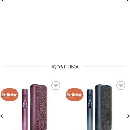
IQOS ILUMA
İndirim!
İndirim!
Add to
Add to
wishlist
wishlist