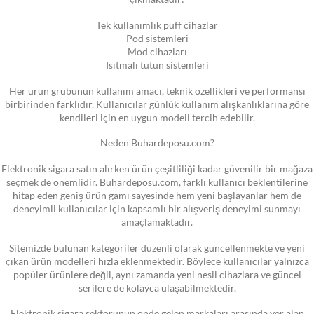
Tek kullanımlık puff cihazlar
Pod sistemleri
Mod cihazları
Isıtmalı tütün sistemleri
Her ürün grubunun kullanım amacı, teknik özellikleri ve performansı
birbirinden farklıdır. Kullanıcılar günlük kullanım alışkanlıklarına göre
kendileri için en uygun modeli tercih edebilir.
Neden Buhardeposu.com?
Elektronik sigara satın alırken ürün çeşitliliği kadar güvenilir bir mağaza
seçmek de önemlidir. Buhardeposu.com, farklı kullanıcı beklentilerine
hitap eden geniş ürün gamı sayesinde hem yeni başlayanlar hem de
deneyimli kullanıcılar için kapsamlı bir alışveriş deneyimi sunmayı
amaçlamaktadır.
Sitemizde bulunan kategoriler düzenli olarak güncellenmekte ve yeni
çıkan ürün modelleri hızla eklenmektedir. Böylece kullanıcılar yalnızca
popüler ürünlere değil, aynı zamanda yeni nesil cihazlara ve güncel
serilere de kolayca ulaşabilmektedir.
Elektronik sigara sektörünün önde gelen markaları arasında yer alan