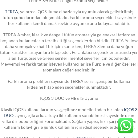
TEREA Serisi ile Zengin Aroma Seçenekleri
TEREA
, yalnızca IQOS Iluma cihazlarıyla uyumlu olarak geliştirilmiş
tütün çubuklarından oluşmaktadır. Farklı aroma seçenekleri sayesinde
her kullanıcı kendi damak zevkine uygun ürünü kolayca bulabilir.
TEREA Amber, klasik ve dengeli tütün aromasıyla geleneksel tatlardan
hoşlanan kullanıcıların tercih ettiği seçeneklerden biridir. TEREA Yellow
daha yumuşak ve hafif bir içim sunarken, TEREA Sienna daha yoğun
tütün karakteri arayanlara hitap eder. Ferahlatıcı seçenekler arasında yer
alan Turquoise ve Green serileri mentol severler için popülerdir.
Meyvemsi ve farklı tatlar isteyen kullanıcılar ise Purple ve diğer özel seri
aromaları değerlendirebilir.
Farklı aroma profilleri sayesinde TEREA serisi, geniş bir kullanıcı
kitlesine hitap eden seçenekler sunmaktadır.
IQOS 3 DUO ve HEETS Uyumu
Klasik IQOS kullanıcılarının vazgeçilmez modellerinden biri olan
IQOS 3
DUO
, aynı şarjla arka arkaya iki kullanım sunabilmesi sayesinde uzun
yıllardır popülerliğini korumaktadır. Sağlam yapısı, hızlı şarj özelliği ve
kullanım kolaylığı ile günlük kullanım için ideal seçeneklerden biridir.