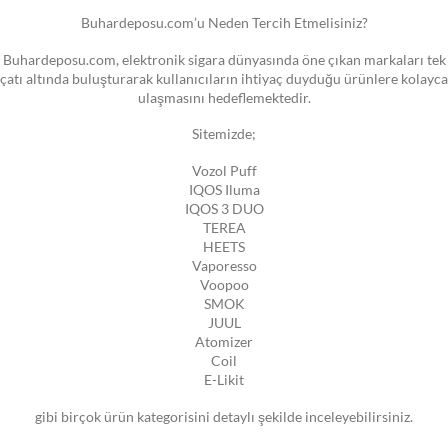
Buhardeposu.com’u Neden Tercih Etmelisiniz?
Buhardeposu.com, elektronik sigara dünyasında öne çıkan markaları tek
çatı altında buluşturarak kullanıcıların ihtiyaç duyduğu ürünlere kolayca
ulaşmasını hedeflemektedir.
Sitemizde;
Vozol Puff
IQOS Iluma
IQOS 3 DUO
TEREA
HEETS
Vaporesso
Voopoo
SMOK
JUUL
Atomizer
Coil
E-Likit
gibi birçok ürün kategorisini detaylı şekilde inceleyebilirsiniz.