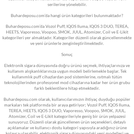
serilerine yönelebilir.
Buhardeposu.com’da hangi ürün kategorileri bulunmaktadır?
Buhardeposu.com’da Vozol Puff, IQOS Iluma, IQOS 3 DUO, TEREA,
HEETS, Vaporesso, Voopoo, SMOK, JUUL, Atomizer, Coil ve E-Likit
kategorileri yer almaktadır. Kategoriler düzenli olarak güncellenmekte
ve yeni ürünlerle zenginleştirilmektedir.
Sonuç
Elektronik sigara dünyasında doğru ürünü seçmek, ihtiyaçlarınıza ve
kullanım alışkanlıklarınıza uygun modeli belirlemekle başlar. Tek
kullanımlık puff cihazlardan pod sistemlerine, ısıtmalı tütün
teknolojilerinden profesyonel mod cihazlarına kadar her ürün grubu
farklı beklentilere hitap etmektedir.
Buhardeposu.com olarak, kullanıcılarımızın ihtiyaç duyduğu popüler
markaları tek platformda bir araya getiriyor; Vozol Puff, IQOS Iluma,
TEREA, HEETS, IQOS 3 DUO, Vaporesso, Voopoo, SMOK, JUUL,
Atomizer, Coil ve E-Likit kategorileriyle geniş bir ürün yelpazesi
sunuyoruz. Düzenli olarak güncellenen ürün seçenekleri, detaylı
açıklamalar ve kullanıcı dostu kategori yapısıyla aradığınız ürüne
kolayca ulaşabilir, elektronik sigara dünyasındaki yeni modelleri ve