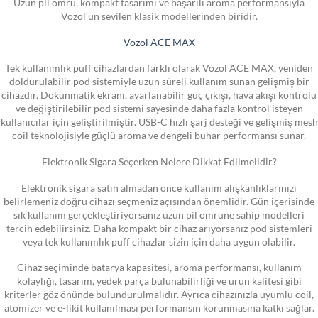
Uzun pil ömrü, kompakt tasarımı ve başarılı aroma performansıyla
Vozol’un sevilen klasik modellerinden biridir.
Vozol ACE MAX
Tek kullanımlık puff cihazlardan farklı olarak Vozol ACE MAX, yeniden
doldurulabilir pod sistemiyle uzun süreli kullanım sunan gelişmiş bir
cihazdır. Dokunmatik ekranı, ayarlanabilir güç çıkışı, hava akışı kontrolü
ve değiştirilebilir pod sistemi sayesinde daha fazla kontrol isteyen
kullanıcılar için geliştirilmiştir. USB-C hızlı şarj desteği ve gelişmiş mesh
coil teknolojisiyle güçlü aroma ve dengeli buhar performansı sunar.
Elektronik Sigara Seçerken Nelere Dikkat Edilmelidir?
Elektronik sigara satın almadan önce kullanım alışkanlıklarınızı
belirlemeniz doğru cihazı seçmeniz açısından önemlidir. Gün içerisinde
sık kullanım gerçekleştiriyorsanız uzun pil ömrüne sahip modelleri
tercih edebilirsiniz. Daha kompakt bir cihaz arıyorsanız pod sistemleri
veya tek kullanımlık puff cihazlar sizin için daha uygun olabilir.
Cihaz seçiminde batarya kapasitesi, aroma performansı, kullanım
kolaylığı, tasarım, yedek parça bulunabilirliği ve ürün kalitesi gibi
kriterler göz önünde bulundurulmalıdır. Ayrıca cihazınızla uyumlu coil,
atomizer ve e-likit kullanılması performansın korunmasına katkı sağlar.