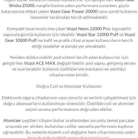
Shisha 25000
, nargile hissine yakın performans sunarken, güçlü
bataryasıyla dikkat çeken
Vozol Gear Power 20000
uzun süreli kullanım
isteyenler tarafından tercih edilmektedir.
Kompakt tasarımıyla öne çıkan
Vozol Neon 12000 Pro
, taşınabilir
yapısıyla günlük kullanım için idealdir.
Vozol Star 12000 Puff
ve
Vozol
Gear 10000 Puff
ise hafif ve pratik cihaz arayan kullanıcıların tercih
ettiği modeller arasında yer almaktadır.
Yeniden doldurulabilir pod sistemi tercih eden kullanıcılar için
geliştirilen
Vozol ACE MAX
, değiştirilebilir pod yapısı, gelişmiş ekranı
ve ayarlanabilir kullanım özellikleriyle markanın en yenilikçi
cihazlarından biridir.
Doğru Coil ve Atomizer Kullanımı
Elektronik sigara cihazlarının uzun ömürlü ve verimli çalışabilmesi için
doğru aksesuarların kullanılması önemlidir. Özellikle coil ve atomizer
seçimi aroma performansını doğrudan etkiler.
Atomizer
çeşitleri cihazın buhar üretiminden sorumlu temel parçalar
arasında yer alırken, kullanılan coiller zamanla performans kaybına
uğrayabilir. Bu nedenle düzenli coil değişimi hem cihaz ömrünü uzatır
hem de daha kaliteli aroma deneyimi sunar.