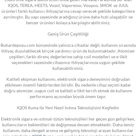
IQOS, TEREA, HEETS, Vozol, Vaporesso, Voopoo, SMOK ve JUUL
ürünleri farklı kullanıcı ihtiyaçlarına cevap verecek şekilde kategorilere
ayrılmıştır. Bu yapı sayesinde aradığınız ürüne daha hızlı ulaşabilir ve
benzer ürünleri kolayca karşılaştırabilirsiniz.
Geniş Ürün Çeşitliliği
Buhardeposu.com bünyesinde yalnızca cihazlar değil, kullanım sırasında
ihtiyaç duyulabilecek birçok yardımcı ürün de bulunmaktadır. Atomizer
çeşitleri, farklı direnç değerlerine sahip coil modelleri ve e-likit
seçenekleri sayesinde cihazınızı ihtiyaçlarınıza uygun şekilde
kullanabilirsiniz.
Kaliteli ekipman kullanımı, elektronik sigara deneyimini doğrudan
etkileyen önemli faktörlerden biridir. Bu nedenle cihaz seçimi kadar
doğru atomizer, uygun coil ve kaliteli e-likit tercih etmek de kullanım
performansı açısından büyük önem taşır.
IQOS Iluma ile Yeni Nesil Isıtma Teknolojisini Keşfedin
Elektronik sigara ve ısıtmalı tütün teknolojileri her geçen gün gelişirken,
kullanıcıların beklentileri de değişmeye devam etmektedir. Daha temiz
kullanım, daha dengeli aroma ve gelişmiş teknoloji arayan kullanıcılar
için geliştirilen
IQOS Iluma
, yeni nesil indüksiyon teknolojisiyle dikkat