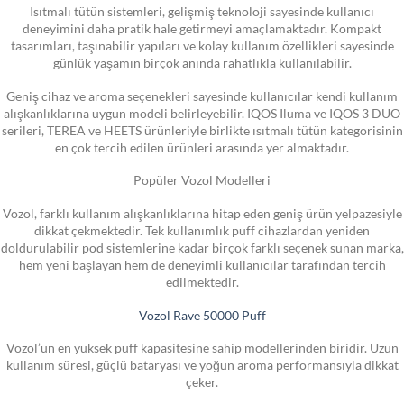
Isıtmalı tütün sistemleri, gelişmiş teknoloji sayesinde kullanıcı
deneyimini daha pratik hale getirmeyi amaçlamaktadır. Kompakt
tasarımları, taşınabilir yapıları ve kolay kullanım özellikleri sayesinde
günlük yaşamın birçok anında rahatlıkla kullanılabilir.
Geniş cihaz ve aroma seçenekleri sayesinde kullanıcılar kendi kullanım
alışkanlıklarına uygun modeli belirleyebilir. IQOS Iluma ve IQOS 3 DUO
serileri, TEREA ve HEETS ürünleriyle birlikte ısıtmalı tütün kategorisinin
en çok tercih edilen ürünleri arasında yer almaktadır.
Popüler Vozol Modelleri
Vozol, farklı kullanım alışkanlıklarına hitap eden geniş ürün yelpazesiyle
dikkat çekmektedir. Tek kullanımlık puff cihazlardan yeniden
doldurulabilir pod sistemlerine kadar birçok farklı seçenek sunan marka,
hem yeni başlayan hem de deneyimli kullanıcılar tarafından tercih
edilmektedir.
Vozol Rave 50000 Puff
Vozol’un en yüksek puff kapasitesine sahip modellerinden biridir. Uzun
kullanım süresi, güçlü bataryası ve yoğun aroma performansıyla dikkat
çeker.