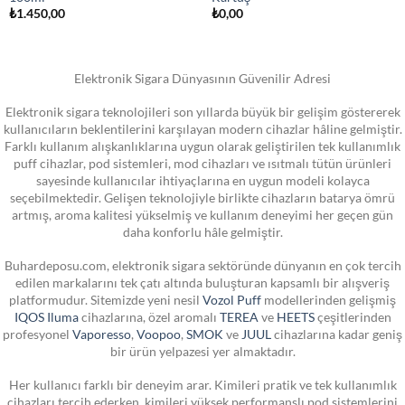
₺
1.450,00
₺
0,00
Elektronik Sigara Dünyasının Güvenilir Adresi
Elektronik sigara teknolojileri son yıllarda büyük bir gelişim göstererek
kullanıcıların beklentilerini karşılayan modern cihazlar hâline gelmiştir.
Farklı kullanım alışkanlıklarına uygun olarak geliştirilen tek kullanımlık
puff cihazlar, pod sistemleri, mod cihazları ve ısıtmalı tütün ürünleri
sayesinde kullanıcılar ihtiyaçlarına en uygun modeli kolayca
seçebilmektedir. Gelişen teknolojiyle birlikte cihazların batarya ömrü
artmış, aroma kalitesi yükselmiş ve kullanım deneyimi her geçen gün
daha konforlu hâle gelmiştir.
Buhardeposu.com, elektronik sigara sektöründe dünyanın en çok tercih
edilen markalarını tek çatı altında buluşturan kapsamlı bir alışveriş
platformudur. Sitemizde yeni nesil
Vozol Puff
modellerinden gelişmiş
IQOS Iluma
cihazlarına, özel aromalı
TEREA
ve
HEETS
çeşitlerinden
profesyonel
Vaporesso
,
Voopoo
,
SMOK
ve
JUUL
cihazlarına kadar geniş
bir ürün yelpazesi yer almaktadır.
Her kullanıcı farklı bir deneyim arar. Kimileri pratik ve tek kullanımlık
cihazları tercih ederken, kimileri yüksek performanslı pod sistemlerini