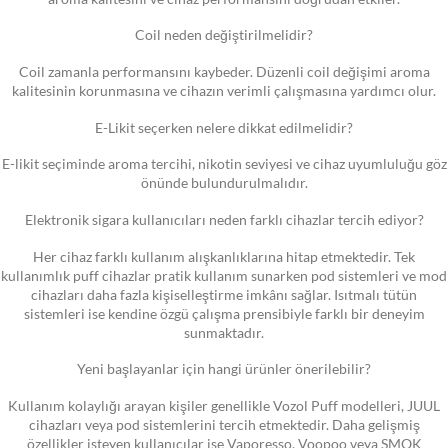
Coil neden değiştirilmelidir?
Coil zamanla performansını kaybeder. Düzenli coil değişimi aroma
kalitesinin korunmasına ve cihazın verimli çalışmasına yardımcı olur.
E-Likit seçerken nelere dikkat edilmelidir?
E-likit seçiminde aroma tercihi, nikotin seviyesi ve cihaz uyumluluğu göz
önünde bulundurulmalıdır.
Elektronik sigara kullanıcıları neden farklı cihazlar tercih ediyor?
Her cihaz farklı kullanım alışkanlıklarına hitap etmektedir. Tek
kullanımlık puff cihazlar pratik kullanım sunarken pod sistemleri ve mod
cihazları daha fazla kişiselleştirme imkânı sağlar. Isıtmalı tütün
sistemleri ise kendine özgü çalışma prensibiyle farklı bir deneyim
sunmaktadır.
Yeni başlayanlar için hangi ürünler önerilebilir?
Kullanım kolaylığı arayan kişiler genellikle Vozol Puff modelleri, JUUL
cihazları veya pod sistemlerini tercih etmektedir. Daha gelişmiş
özellikler isteyen kullanıcılar ise Vaporesso, Voopoo veya SMOK