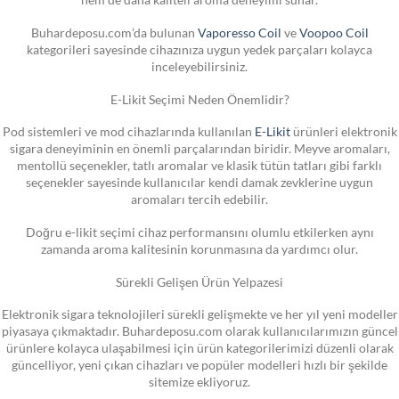
Buhardeposu.com’da bulunan
Vaporesso Coil
ve
Voopoo Coil
kategorileri sayesinde cihazınıza uygun yedek parçaları kolayca
inceleyebilirsiniz.
E-Likit Seçimi Neden Önemlidir?
Pod sistemleri ve mod cihazlarında kullanılan
E-Likit
ürünleri elektronik
sigara deneyiminin en önemli parçalarından biridir. Meyve aromaları,
mentollü seçenekler, tatlı aromalar ve klasik tütün tatları gibi farklı
seçenekler sayesinde kullanıcılar kendi damak zevklerine uygun
aromaları tercih edebilir.
Doğru e-likit seçimi cihaz performansını olumlu etkilerken aynı
zamanda aroma kalitesinin korunmasına da yardımcı olur.
Sürekli Gelişen Ürün Yelpazesi
Elektronik sigara teknolojileri sürekli gelişmekte ve her yıl yeni modeller
piyasaya çıkmaktadır. Buhardeposu.com olarak kullanıcılarımızın güncel
ürünlere kolayca ulaşabilmesi için ürün kategorilerimizi düzenli olarak
güncelliyor, yeni çıkan cihazları ve popüler modelleri hızlı bir şekilde
sitemize ekliyoruz.