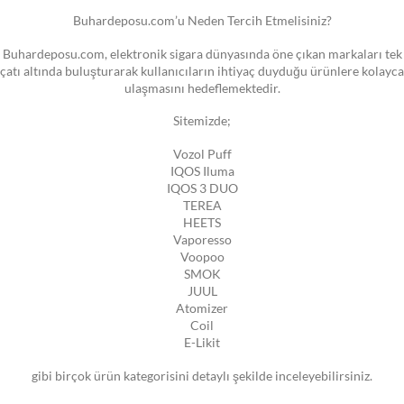
Buhardeposu.com’u Neden Tercih Etmelisiniz?
Buhardeposu.com, elektronik sigara dünyasında öne çıkan markaları tek
çatı altında buluşturarak kullanıcıların ihtiyaç duyduğu ürünlere kolayca
ulaşmasını hedeflemektedir.
Sitemizde;
Vozol Puff
IQOS Iluma
IQOS 3 DUO
TEREA
HEETS
Vaporesso
Voopoo
SMOK
JUUL
Atomizer
Coil
E-Likit
gibi birçok ürün kategorisini detaylı şekilde inceleyebilirsiniz.