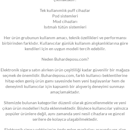
Tek kullanımlık puff cihazlar
Pod sistemleri
Mod cihazları
Isıtmalı tütün sistemleri
Her ürün grubunun kullanım amacı, teknik özellikleri ve performansı
birbirinden farklıdır. Kullanıcılar günlük kullanım alışkanlıklarına göre
kendileri için en uygun modeli tercih edebilir.
Neden Buhardeposu.com?
Elektronik sigara satın alırken ürün çeşitliliği kadar güvenilir bir mağaza
seçmek de önemlidir. Buhardeposu.com, farklı kullanıcı beklentilerine
hitap eden geniş ürün gamı sayesinde hem yeni başlayanlar hem de
deneyimli kullanıcılar için kapsamlı bir alışveriş deneyimi sunmayı
amaçlamaktadır.
Sitemizde bulunan kategoriler düzenli olarak güncellenmekte ve yeni
çıkan ürün modelleri hızla eklenmektedir. Böylece kullanıcılar yalnızca
popüler ürünlere değil, aynı zamanda yeni nesil cihazlara ve güncel
serilere de kolayca ulaşabilmektedir.
Elektronik sigara sektörünün önde gelen markaları arasında yer alan