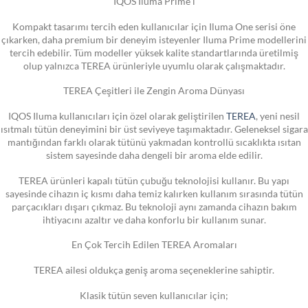
IQOS Iluma Prime i
Kompakt tasarımı tercih eden kullanıcılar için Iluma One serisi öne
çıkarken, daha premium bir deneyim isteyenler Iluma Prime modellerini
tercih edebilir. Tüm modeller yüksek kalite standartlarında üretilmiş
olup yalnızca TEREA ürünleriyle uyumlu olarak çalışmaktadır.
TEREA Çeşitleri ile Zengin Aroma Dünyası
IQOS Iluma kullanıcıları için özel olarak geliştirilen
TEREA
, yeni nesil
ısıtmalı tütün deneyimini bir üst seviyeye taşımaktadır. Geleneksel sigara
mantığından farklı olarak tütünü yakmadan kontrollü sıcaklıkta ısıtan
sistem sayesinde daha dengeli bir aroma elde edilir.
TEREA ürünleri kapalı tütün çubuğu teknolojisi kullanır. Bu yapı
sayesinde cihazın iç kısmı daha temiz kalırken kullanım sırasında tütün
parçacıkları dışarı çıkmaz. Bu teknoloji aynı zamanda cihazın bakım
ihtiyacını azaltır ve daha konforlu bir kullanım sunar.
En Çok Tercih Edilen TEREA Aromaları
TEREA ailesi oldukça geniş aroma seçeneklerine sahiptir.
Klasik tütün seven kullanıcılar için;