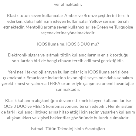
yer almaktadır.
Klasik tütün seven kullanıcılar Amber ve Bronze çeşitlerini tercih
ederken, daha hafif içim isteyen kullanıcılar Yellow serisini tercih
etmektedir. Mentollü aroma seven kullanıcılar ise Green ve Turquoise
seçeneklerine yönelmektedir.
IQOS Iluma mı, IQOS 3 DUO mu?
Elektronik sigara ve ısıtmalı tütün kullanıcılarının en sık sorduğu
sorulardan biri de hangi cihazın tercih edilmesi gerektiğidir.
Yeni nesil teknoloji arayan kullanıcılar için IQOS Iluma serisi öne
çıkmaktadır. Smartcore Induction teknolojisi sayesinde daha az bakım
gerektirmesi ve yalnızca TEREA ürünleriyle çalışması önemli avantajlar
sunmaktadır.
Klasik kullanım alışkanlığını devam ettirmek isteyen kullanıcılar ise
IQOS 3 DUO ve HEETS kombinasyonunu tercih edebilir. Her iki sistem
de farklı kullanıcı ihtiyaçlarına hitap ettiği için seçim yaparken kullanım
alışkanlıkları ve kişisel beklentiler göz önünde bulundurulmalıdır.
Isıtmalı Tütün Teknolojisinin Avantajları