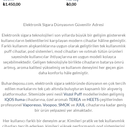
₺
1.450,00
₺
0,00
Elektronik Sigara Dünyasının Güvenilir Adresi
Elektronik sigara teknolojileri son yıllarda büyük bir gelişim göstererek
kullanıcıların beklentilerini karşılayan modern cihazlar hâline gelmiştir.
Farklı kullanım alışkanlıklarına uygun olarak geliştirilen tek kullanımlık
puff cihazlar, pod sistemleri, mod cihazları ve ısıtmalı tütün ürünleri
sayesinde kullanıcılar ihtiyaçlarına en uygun modeli kolayca
seçebilmektedir. Gelişen teknolojiyle birlikte cihazların batarya ömrü
artmış, aroma kalitesi yükselmiş ve kullanım deneyimi her geçen gün
daha konforlu hâle gelmiştir.
Buhardeposu.com, elektronik sigara sektöründe dünyanın en çok tercih
edilen markalarını tek çatı altında buluşturan kapsamlı bir alışveriş
platformudur. Sitemizde yeni nesil
Vozol Puff
modellerinden gelişmiş
IQOS Iluma
cihazlarına, özel aromalı
TEREA
ve
HEETS
çeşitlerinden
profesyonel
Vaporesso
,
Voopoo
,
SMOK
ve
JUUL
cihazlarına kadar geniş
bir ürün yelpazesi yer almaktadır.
Her kullanıcı farklı bir deneyim arar. Kimileri pratik ve tek kullanımlık
cihazları tercih ederken, kimileri yüksek performanslı pod sistemlerini