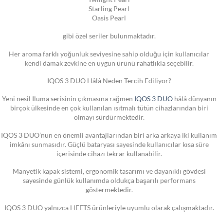
Starling Pearl
Oasis Pearl
gibi özel seriler bulunmaktadır.
Her aroma farklı yoğunluk seviyesine sahip olduğu için kullanıcılar
kendi damak zevkine en uygun ürünü rahatlıkla seçebilir.
IQOS 3 DUO Hâlâ Neden Tercih Ediliyor?
Yeni nesil Iluma serisinin çıkmasına rağmen
IQOS 3 DUO
hâlâ dünyanın
birçok ülkesinde en çok kullanılan ısıtmalı tütün cihazlarından biri
olmayı sürdürmektedir.
IQOS 3 DUO’nun en önemli avantajlarından biri arka arkaya iki kullanım
imkânı sunmasıdır. Güçlü bataryası sayesinde kullanıcılar kısa süre
içerisinde cihazı tekrar kullanabilir.
Manyetik kapak sistemi, ergonomik tasarımı ve dayanıklı gövdesi
sayesinde günlük kullanımda oldukça başarılı performans
göstermektedir.
IQOS 3 DUO yalnızca HEETS ürünleriyle uyumlu olarak çalışmaktadır.