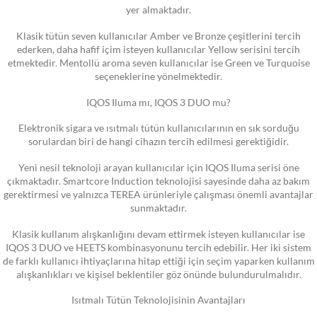
yer almaktadır.
Klasik tütün seven kullanıcılar Amber ve Bronze çeşitlerini tercih
ederken, daha hafif içim isteyen kullanıcılar Yellow serisini tercih
etmektedir. Mentollü aroma seven kullanıcılar ise Green ve Turquoise
seçeneklerine yönelmektedir.
IQOS Iluma mı, IQOS 3 DUO mu?
Elektronik sigara ve ısıtmalı tütün kullanıcılarının en sık sorduğu
sorulardan biri de hangi cihazın tercih edilmesi gerektiğidir.
Yeni nesil teknoloji arayan kullanıcılar için IQOS Iluma serisi öne
çıkmaktadır. Smartcore Induction teknolojisi sayesinde daha az bakım
gerektirmesi ve yalnızca TEREA ürünleriyle çalışması önemli avantajlar
sunmaktadır.
Klasik kullanım alışkanlığını devam ettirmek isteyen kullanıcılar ise
IQOS 3 DUO ve HEETS kombinasyonunu tercih edebilir. Her iki sistem
de farklı kullanıcı ihtiyaçlarına hitap ettiği için seçim yaparken kullanım
alışkanlıkları ve kişisel beklentiler göz önünde bulundurulmalıdır.
Isıtmalı Tütün Teknolojisinin Avantajları