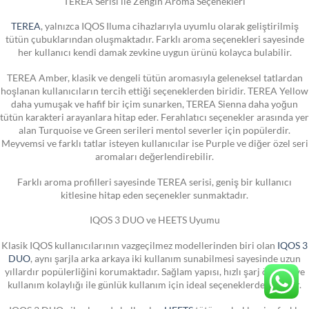
TEREA Serisi ile Zengin Aroma Seçenekleri
TEREA
, yalnızca IQOS Iluma cihazlarıyla uyumlu olarak geliştirilmiş
tütün çubuklarından oluşmaktadır. Farklı aroma seçenekleri sayesinde
her kullanıcı kendi damak zevkine uygun ürünü kolayca bulabilir.
TEREA Amber, klasik ve dengeli tütün aromasıyla geleneksel tatlardan
hoşlanan kullanıcıların tercih ettiği seçeneklerden biridir. TEREA Yellow
daha yumuşak ve hafif bir içim sunarken, TEREA Sienna daha yoğun
tütün karakteri arayanlara hitap eder. Ferahlatıcı seçenekler arasında yer
alan Turquoise ve Green serileri mentol severler için popülerdir.
Meyvemsi ve farklı tatlar isteyen kullanıcılar ise Purple ve diğer özel seri
aromaları değerlendirebilir.
Farklı aroma profilleri sayesinde TEREA serisi, geniş bir kullanıcı
kitlesine hitap eden seçenekler sunmaktadır.
IQOS 3 DUO ve HEETS Uyumu
Klasik IQOS kullanıcılarının vazgeçilmez modellerinden biri olan
IQOS 3
DUO
, aynı şarjla arka arkaya iki kullanım sunabilmesi sayesinde uzun
yıllardır popülerliğini korumaktadır. Sağlam yapısı, hızlı şarj özelliği ve
kullanım kolaylığı ile günlük kullanım için ideal seçeneklerden biridir.