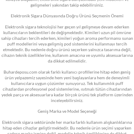
gelişmeleri yakından takip edebilirsiniz.
Elektronik Sigara Dünyasında Doğru Ürünü Seçmenin Önemi
Elektronik sigara teknolojisi her geçen yıl gelişmeye devam ederken
kullanıcıların beklentileri de değişmektedir. Kimileri uzun pil ömrüne
sahip cihazları tercih ederken, kimileri yoğun aroma performansı sunan
puff modellerini veya gelişmiş pod sistemlerini kullanmayı tercih
etmektedir. Bu nedenle doğru ürünü seçerken yalnızca tasarıma değil,
cihazın teknik özelliklerine, kullanım amacına ve uyumlu aksesuarlarına
da dikkat edilmelidir.
Buhardeposu.com olarak farklı kullanıcı profillerine hitap eden geniş
ürün yelpazemiz sayesinde hem yeni başlayanlara hem de deneyimli
kullanıcılara uygun çözümler sunuyoruz. Tek kullanımlık puff
cihazlardan profesyonel pod sistemlerine, ısıtmalı tütün cihazlarından
yedek parça ve aksesuarlara kadar birçok ürünü tek platform üzerinden
inceleyebilirsiniz.
Geniş Marka ve Model Seçeneği
Elektronik sigara sektöründe her marka farklı kullanım alışkanlıklarına
hitap eden cihazlar geliştirmektedir. Bu nedenle ürün seçimi yaparken
sadece marka ismine değil, modelin teknik özelliklerine de dikkat