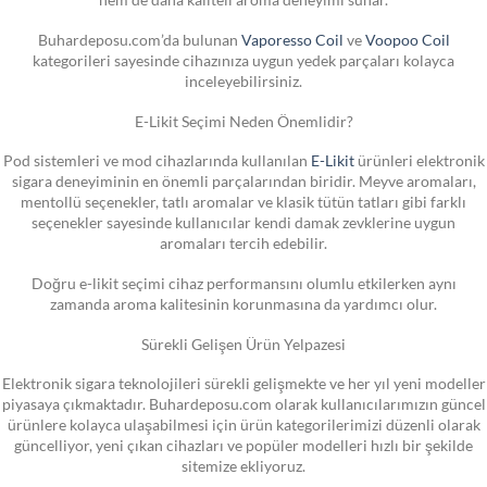
Buhardeposu.com’da bulunan
Vaporesso Coil
ve
Voopoo Coil
kategorileri sayesinde cihazınıza uygun yedek parçaları kolayca
inceleyebilirsiniz.
E-Likit Seçimi Neden Önemlidir?
Pod sistemleri ve mod cihazlarında kullanılan
E-Likit
ürünleri elektronik
sigara deneyiminin en önemli parçalarından biridir. Meyve aromaları,
mentollü seçenekler, tatlı aromalar ve klasik tütün tatları gibi farklı
seçenekler sayesinde kullanıcılar kendi damak zevklerine uygun
aromaları tercih edebilir.
Doğru e-likit seçimi cihaz performansını olumlu etkilerken aynı
zamanda aroma kalitesinin korunmasına da yardımcı olur.
Sürekli Gelişen Ürün Yelpazesi
Elektronik sigara teknolojileri sürekli gelişmekte ve her yıl yeni modeller
piyasaya çıkmaktadır. Buhardeposu.com olarak kullanıcılarımızın güncel
ürünlere kolayca ulaşabilmesi için ürün kategorilerimizi düzenli olarak
güncelliyor, yeni çıkan cihazları ve popüler modelleri hızlı bir şekilde
sitemize ekliyoruz.