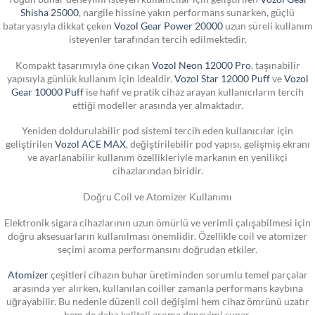
Shisha 25000
, nargile hissine yakın performans sunarken, güçlü
bataryasıyla dikkat çeken
Vozol Gear Power 20000
uzun süreli kullanım
isteyenler tarafından tercih edilmektedir.
Kompakt tasarımıyla öne çıkan
Vozol Neon 12000 Pro
, taşınabilir
yapısıyla günlük kullanım için idealdir.
Vozol Star 12000 Puff
ve
Vozol
Gear 10000 Puff
ise hafif ve pratik cihaz arayan kullanıcıların tercih
ettiği modeller arasında yer almaktadır.
Yeniden doldurulabilir pod sistemi tercih eden kullanıcılar için
geliştirilen
Vozol ACE MAX
, değiştirilebilir pod yapısı, gelişmiş ekranı
ve ayarlanabilir kullanım özellikleriyle markanın en yenilikçi
cihazlarından biridir.
Doğru Coil ve Atomizer Kullanımı
Elektronik sigara cihazlarının uzun ömürlü ve verimli çalışabilmesi için
doğru aksesuarların kullanılması önemlidir. Özellikle coil ve atomizer
seçimi aroma performansını doğrudan etkiler.
Atomizer
çeşitleri cihazın buhar üretiminden sorumlu temel parçalar
arasında yer alırken, kullanılan coiller zamanla performans kaybına
uğrayabilir. Bu nedenle düzenli coil değişimi hem cihaz ömrünü uzatır
hem de daha kaliteli aroma deneyimi sunar.