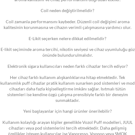
Coil neden değiştirilmelidir?
Coil zamanla performansını kaybeder. Düzenli coil değişimi aroma
kalitesinin korunmasına ve cihazın verimli çalışmasına yardımcı olur.
E-Likit seçerken nelere dikkat edilmelidir?
E-likit seçiminde aroma tercihi, nikotin seviyesi ve cihaz uyumluluğu göz
önünde bulundurulmalıdır.
Elektronik sigara kullanıcıları neden farklı cihazlar tercih ediyor?
Her cihaz farklı kullanım alışkanlıklarına hitap etmektedir. Tek
kullanımlık puff cihazlar pratik kullanım sunarken pod sistemleri ve mod
cihazları daha fazla kişiselleştirme imkânı sağlar. Isıtmalı tütün
sistemleri ise kendine özgü çalışma prensibiyle farklı bir deneyim
sunmaktadır.
Yeni başlayanlar için hangi ürünler önerilebilir?
Kullanım kolaylığı arayan kişiler genellikle Vozol Puff modelleri, JUUL
cihazları veya pod sistemlerini tercih etmektedir. Daha gelişmiş
özellikler isteyen kullanıcılar ise Vaporesso, Voopoo veya SMOK