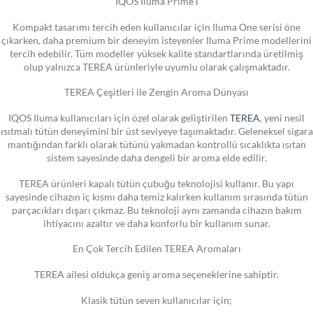
IQOS Iluma Prime i
Kompakt tasarımı tercih eden kullanıcılar için Iluma One serisi öne
çıkarken, daha premium bir deneyim isteyenler Iluma Prime modellerini
tercih edebilir. Tüm modeller yüksek kalite standartlarında üretilmiş
olup yalnızca TEREA ürünleriyle uyumlu olarak çalışmaktadır.
TEREA Çeşitleri ile Zengin Aroma Dünyası
IQOS Iluma kullanıcıları için özel olarak geliştirilen
TEREA
, yeni nesil
ısıtmalı tütün deneyimini bir üst seviyeye taşımaktadır. Geleneksel sigara
mantığından farklı olarak tütünü yakmadan kontrollü sıcaklıkta ısıtan
sistem sayesinde daha dengeli bir aroma elde edilir.
TEREA ürünleri kapalı tütün çubuğu teknolojisi kullanır. Bu yapı
sayesinde cihazın iç kısmı daha temiz kalırken kullanım sırasında tütün
parçacıkları dışarı çıkmaz. Bu teknoloji aynı zamanda cihazın bakım
ihtiyacını azaltır ve daha konforlu bir kullanım sunar.
En Çok Tercih Edilen TEREA Aromaları
TEREA ailesi oldukça geniş aroma seçeneklerine sahiptir.
Klasik tütün seven kullanıcılar için;