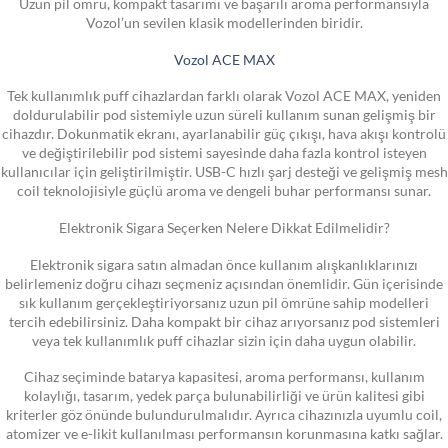
Uzun pil ömrü, kompakt tasarımı ve başarılı aroma performansıyla
Vozol’un sevilen klasik modellerinden biridir.
Vozol ACE MAX
Tek kullanımlık puff cihazlardan farklı olarak Vozol ACE MAX, yeniden
doldurulabilir pod sistemiyle uzun süreli kullanım sunan gelişmiş bir
cihazdır. Dokunmatik ekranı, ayarlanabilir güç çıkışı, hava akışı kontrolü
ve değiştirilebilir pod sistemi sayesinde daha fazla kontrol isteyen
kullanıcılar için geliştirilmiştir. USB-C hızlı şarj desteği ve gelişmiş mesh
coil teknolojisiyle güçlü aroma ve dengeli buhar performansı sunar.
Elektronik Sigara Seçerken Nelere Dikkat Edilmelidir?
Elektronik sigara satın almadan önce kullanım alışkanlıklarınızı
belirlemeniz doğru cihazı seçmeniz açısından önemlidir. Gün içerisinde
sık kullanım gerçekleştiriyorsanız uzun pil ömrüne sahip modelleri
tercih edebilirsiniz. Daha kompakt bir cihaz arıyorsanız pod sistemleri
veya tek kullanımlık puff cihazlar sizin için daha uygun olabilir.
Cihaz seçiminde batarya kapasitesi, aroma performansı, kullanım
kolaylığı, tasarım, yedek parça bulunabilirliği ve ürün kalitesi gibi
kriterler göz önünde bulundurulmalıdır. Ayrıca cihazınızla uyumlu coil,
atomizer ve e-likit kullanılması performansın korunmasına katkı sağlar.