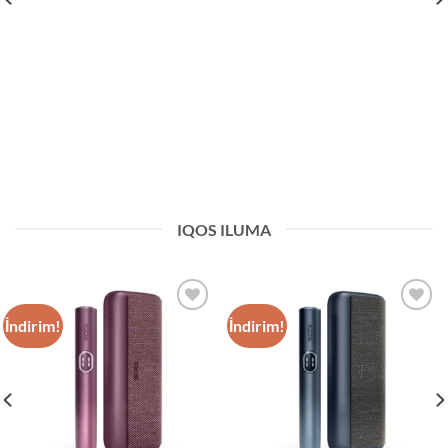
IQOS ILUMA
İndirim!
İndirim!
Add to
Add to
wishlist
wishlist