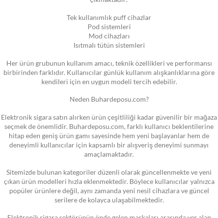
Tek kullanımlık puff cihazlar
Pod sistemleri
Mod cihazları
Isıtmalı tütün sistemleri
Her ürün grubunun kullanım amacı, teknik özellikleri ve performansı
birbirinden farklıdır. Kullanıcılar günlük kullanım alışkanlıklarına göre
kendileri için en uygun modeli tercih edebilir.
Neden Buhardeposu.com?
Elektronik sigara satın alırken ürün çeşitliliği kadar güvenilir bir mağaza
seçmek de önemlidir. Buhardeposu.com, farklı kullanıcı beklentilerine
hitap eden geniş ürün gamı sayesinde hem yeni başlayanlar hem de
deneyimli kullanıcılar için kapsamlı bir alışveriş deneyimi sunmayı
amaçlamaktadır.
Sitemizde bulunan kategoriler düzenli olarak güncellenmekte ve yeni
çıkan ürün modelleri hızla eklenmektedir. Böylece kullanıcılar yalnızca
popüler ürünlere değil, aynı zamanda yeni nesil cihazlara ve güncel
serilere de kolayca ulaşabilmektedir.
Elektronik sigara sektörünün önde gelen markaları arasında yer alan