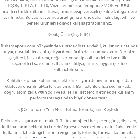
IQOS, TEREA, HEETS, Vozol, Vaporesso, Voopoo, SMOK ve JUUL
ürünleri farklı kullanıcı ihtiyaçlarına cevap verecek şekilde kategorilere
ayrılmıştır. Bu yapı sayesinde aradığınız ürüne daha hızlı ulaşabilir ve
benzer ürünleri kolayca karşılaştırabilirsiniz.
Geniş Ürün Çeşitliliği
Buhardeposu.com bünyesinde yalnızca cihazlar değil, kullanım sırasında
ihtiyaç duyulabilecek birçok yardımcı ürün de bulunmaktadır. Atomizer
çeşitleri, farklı direnç değerlerine sahip coil modelleri ve e-likit
seçenekleri sayesinde cihazınızı ihtiyaçlarınıza uygun şekilde
kullanabilirsiniz.
Kaliteli ekipman kullanımı, elektronik sigara deneyimini doğrudan
etkileyen önemli faktörlerden biridir. Bu nedenle cihaz seçimi kadar
doğru atomizer, uygun coil ve kaliteli e-likit tercih etmek de kullanım
performansı açısından büyük önem taşır.
IQOS Iluma ile Yeni Nesil Isıtma Teknolojisini Keşfedin
Elektronik sigara ve ısıtmalı tütün teknolojileri her geçen gün gelişirken,
kullanıcıların beklentileri de değişmeye devam etmektedir. Daha temiz
kullanım, daha dengeli aroma ve gelişmiş teknoloji arayan kullanıcılar
için geliştirilen
IQOS Iluma
, yeni nesil indüksiyon teknolojisiyle dikkat