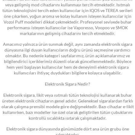
veya gelişmiş mod cihazlarını kullanmayı tercih etmektedir. Isıtmalı
tütün teknolojisini tercih eden kullanıcılar için IQOS ve TEREA serileri
öne çıkarken, yoğun aroma ve kolay kullanım isteyen kullanıcılar için
Vozol Puff modelleri dikkat çekmektedir. Profesyonel seviyede buhar
performansı isteyen kullanıcılar ise Vaporesso, Voopoo ve SMOK
markalarının gelişmiş cihazlarını tercih etmektedir.
Amacımız yalnızca ürün sunmak değil, aynı zamanda elektronik sigara
dünyasına ilgi duyan kullanıcıların doğru ürünü seçmesine yardımcı
olmaktır. Bu nedenle kategori sayfalarımız, ürün açıklamalarımız ve
bilgilendirici içeriklerimiz düzenli olarak güncellenmektedir. Böylece
hem yeni başlayan kullanıcılar hem de deneyimli elektronik sigara
kullanıcıları ihtiyaç duydukları bilgilere kolayca ulaşabilir.
Elektronik Sigara Nedir?
Elektronik sigara, likit veya ısıtmalı tütün teknolojisi kullanarak buhar
üreten elektronik cihazların genel adıdır. Geleneksel sigaralardan farklı
olarak çalışma prensibi modele göre değişmektedir. Bazı cihazlar e-likit
kullanırken, bazı modeller ise özel olarak geliştirilen tütün çubuklarını
kontrollü sıcaklıkta ısıtarak çalışmaktadır.
Elektronik sigara dünyasında günümüzde dört ana ürün grubu öne
çıkmaktadır: