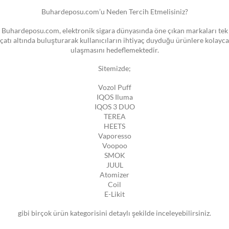
Buhardeposu.com’u Neden Tercih Etmelisiniz?
Buhardeposu.com, elektronik sigara dünyasında öne çıkan markaları tek
çatı altında buluşturarak kullanıcıların ihtiyaç duyduğu ürünlere kolayca
ulaşmasını hedeflemektedir.
Sitemizde;
Vozol Puff
IQOS Iluma
IQOS 3 DUO
TEREA
HEETS
Vaporesso
Voopoo
SMOK
JUUL
Atomizer
Coil
E-Likit
gibi birçok ürün kategorisini detaylı şekilde inceleyebilirsiniz.