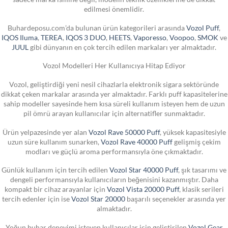
edilmesi önemlidir.
Buhardeposu.com’da bulunan ürün kategorileri arasında
Vozol Puff
,
IQOS Iluma
,
TEREA
,
IQOS 3 DUO
,
HEETS
,
Vaporesso
,
Voopoo
,
SMOK
ve
JUUL
gibi dünyanın en çok tercih edilen markaları yer almaktadır.
Vozol Modelleri Her Kullanıcıya Hitap Ediyor
Vozol, geliştirdiği yeni nesil cihazlarla elektronik sigara sektöründe
dikkat çeken markalar arasında yer almaktadır. Farklı puff kapasitelerine
sahip modeller sayesinde hem kısa süreli kullanım isteyen hem de uzun
pil ömrü arayan kullanıcılar için alternatifler sunmaktadır.
Ürün yelpazesinde yer alan
Vozol Rave 50000 Puff
, yüksek kapasitesiyle
uzun süre kullanım sunarken,
Vozol Rave 40000 Puff
gelişmiş çekim
modları ve güçlü aroma performansıyla öne çıkmaktadır.
Günlük kullanım için tercih edilen
Vozol Star 40000 Puff
, şık tasarımı ve
dengeli performansıyla kullanıcıların beğenisini kazanmıştır. Daha
kompakt bir cihaz arayanlar için
Vozol Vista 20000 Puff
, klasik serileri
tercih edenler için ise
Vozol Star 20000
başarılı seçenekler arasında yer
almaktadır.
Yoğun buhar deneyimi isteyen kullanıcılar için geliştirilen
Vozol Gear