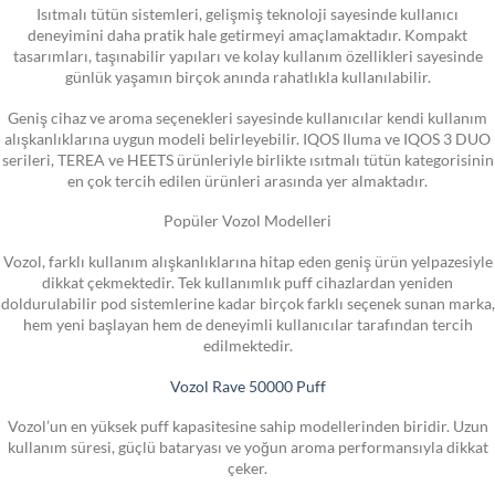
Isıtmalı tütün sistemleri, gelişmiş teknoloji sayesinde kullanıcı
deneyimini daha pratik hale getirmeyi amaçlamaktadır. Kompakt
tasarımları, taşınabilir yapıları ve kolay kullanım özellikleri sayesinde
günlük yaşamın birçok anında rahatlıkla kullanılabilir.
Geniş cihaz ve aroma seçenekleri sayesinde kullanıcılar kendi kullanım
alışkanlıklarına uygun modeli belirleyebilir. IQOS Iluma ve IQOS 3 DUO
serileri, TEREA ve HEETS ürünleriyle birlikte ısıtmalı tütün kategorisinin
en çok tercih edilen ürünleri arasında yer almaktadır.
Popüler Vozol Modelleri
Vozol, farklı kullanım alışkanlıklarına hitap eden geniş ürün yelpazesiyle
dikkat çekmektedir. Tek kullanımlık puff cihazlardan yeniden
doldurulabilir pod sistemlerine kadar birçok farklı seçenek sunan marka,
hem yeni başlayan hem de deneyimli kullanıcılar tarafından tercih
edilmektedir.
Vozol Rave 50000 Puff
Vozol’un en yüksek puff kapasitesine sahip modellerinden biridir. Uzun
kullanım süresi, güçlü bataryası ve yoğun aroma performansıyla dikkat
çeker.