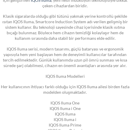
çeken cihazlardan biridir.
Klasik sigaralarda olduğu gibi tütünü yakmak yerine kontrollü şekilde
ısıtan IQOS Iluma, Smartcore Induction System adı verilen gelişmiş bir
sistem kullanır. Bu teknoloji sayesinde cihaz içerisinde klasik ısıtma
bıçağı bulunmaz. Böylece hem cihazın temizliği kolaylaşır hem de
kullanım sırasında daha stabil bir performans elde edilir.
IQOS Iluma serisi, modern tasarımı, güçlü bataryası ve ergonomik
yapısıyla hem yeni başlayan hem de deneyimli kullanıcılar tarafından
tercih edilmektedir. Günlük kullanımda uzun pil ömrü sunması ve kısa
sürede şarj olabilmesi, cihazın en önemli avantajları arasında yer alır.
IQOS Iluma Modelleri
Her kullanıcının ihtiyacı farklı olduğu için IQOS Iluma ailesi birden fazla
modelden oluşmaktadır.
IQOS Iluma One
IQOS Iluma i One
IQOS Iluma
IQOS Iluma i
IQOS Iluma Prime