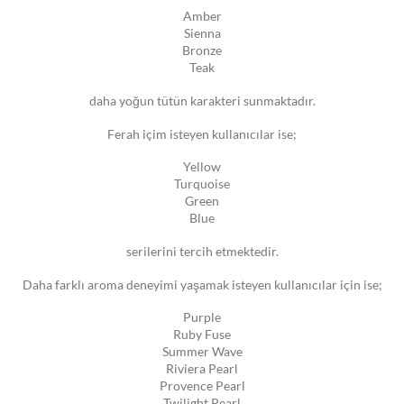
Amber
Sienna
Bronze
Teak
daha yoğun tütün karakteri sunmaktadır.
Ferah içim isteyen kullanıcılar ise;
Yellow
Turquoise
Green
Blue
serilerini tercih etmektedir.
Daha farklı aroma deneyimi yaşamak isteyen kullanıcılar için ise;
Purple
Ruby Fuse
Summer Wave
Riviera Pearl
Provence Pearl
Twilight Pearl