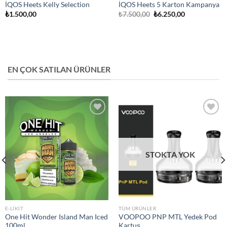
İQOS Heets Kelly Selection
İQOS Heets 5 Karton Kampanya
Orijinal
Şu
₺
1.500,00
₺
7.500,00
₺
6.250,00
fiyat:
andaki
₺7.500,00.
fiyat:
₺6.250,00.
EN ÇOK SATILAN ÜRÜNLER
Add to
Add to
wishlist
wishlist
STOKTA YOK
E-LIKIT
TÜM ÜRÜNLER
One Hit Wonder Island Man Iced
VOOPOO PNP MTL Yedek Pod
100ml
Kartuş