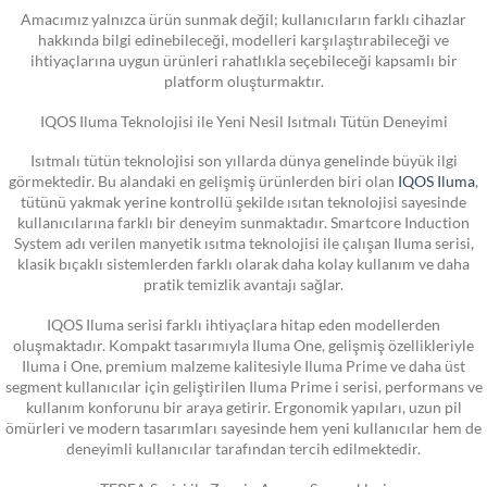
Amacımız yalnızca ürün sunmak değil; kullanıcıların farklı cihazlar
hakkında bilgi edinebileceği, modelleri karşılaştırabileceği ve
ihtiyaçlarına uygun ürünleri rahatlıkla seçebileceği kapsamlı bir
platform oluşturmaktır.
IQOS Iluma Teknolojisi ile Yeni Nesil Isıtmalı Tütün Deneyimi
Isıtmalı tütün teknolojisi son yıllarda dünya genelinde büyük ilgi
görmektedir. Bu alandaki en gelişmiş ürünlerden biri olan
IQOS Iluma
,
tütünü yakmak yerine kontrollü şekilde ısıtan teknolojisi sayesinde
kullanıcılarına farklı bir deneyim sunmaktadır. Smartcore Induction
System adı verilen manyetik ısıtma teknolojisi ile çalışan Iluma serisi,
klasik bıçaklı sistemlerden farklı olarak daha kolay kullanım ve daha
pratik temizlik avantajı sağlar.
IQOS Iluma serisi farklı ihtiyaçlara hitap eden modellerden
oluşmaktadır. Kompakt tasarımıyla Iluma One, gelişmiş özellikleriyle
Iluma i One, premium malzeme kalitesiyle Iluma Prime ve daha üst
segment kullanıcılar için geliştirilen Iluma Prime i serisi, performans ve
kullanım konforunu bir araya getirir. Ergonomik yapıları, uzun pil
ömürleri ve modern tasarımları sayesinde hem yeni kullanıcılar hem de
deneyimli kullanıcılar tarafından tercih edilmektedir.