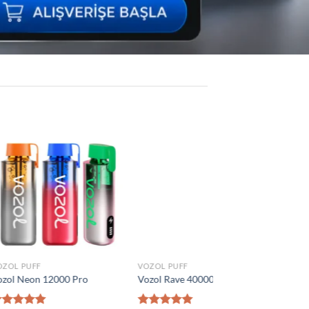
Add to
Add to
wishlist
wishlist
VOZOL PUFF
0 Puff
Vozol Vista 40000 Puff
₺
1.300,00