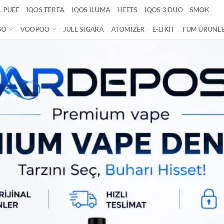
 PUFF
IQOS TEREA
IQOS ILUMA
HEETS
IQOS 3 DUO
SMOK
SO
VOOPOO
JULL SIGARA
ATOMIZER
E-LIKIT
TÜM ÜRÜNL