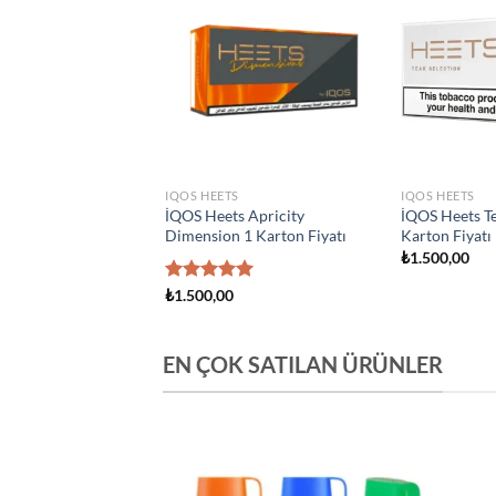
Add to
Add to
wishlist
wishlist
S
IQOS HEETS
IQOS HEETS
s Creation Yugen 1
İQOS Heets Amber 1 Karton
İQOS Heets Y
yatı
Fiyatı
Fiyatı
0
₺
1.500,00
₺
1.500,00
EN ÇOK SATILAN ÜRÜNLER
Add to
Add to