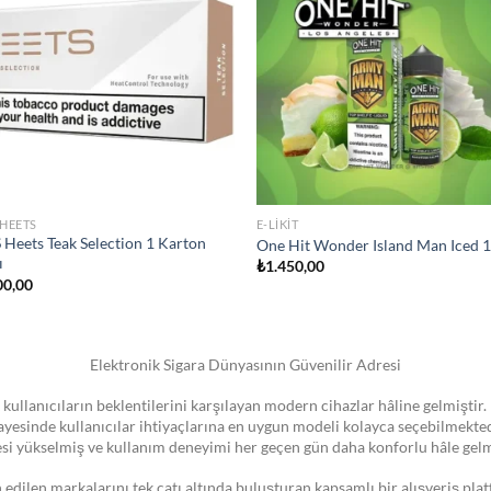
wishlist
wis
STOKTA YOK
IZER
JULL SIGARA
 Vape Pen 22 Coil
JUUL2 Polar Menthol Kartuş
00,00
₺
750,00
Elektronik Sigara Dünyasının Güvenilir Adresi
 kullanıcıların beklentilerini karşılayan modern cihazlar hâline gelmiştir. 
 sayesinde kullanıcılar ihtiyaçlarına en uygun modeli kolayca seçebilmekte
esi yükselmiş ve kullanım deneyimi her geçen gün daha konforlu hâle gelm
dilen markalarını tek çatı altında buluşturan kapsamlı bir alışveriş pla