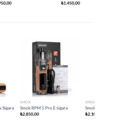
Add to
Add to
wishlist
wishlist
 YOK
SMOK
ara
Smok IPX80 Elektironik sigara
₺
2.800,00