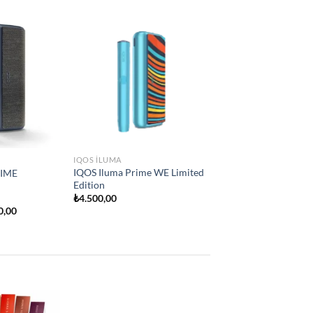
Add to
Add to
e
wishlist
wishlist
IQOS ILUMA
İQOS İLUMA ONE
₺
2.250,00