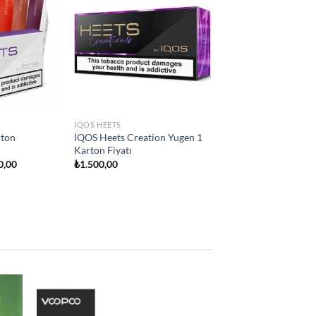
Add to
Add to
wishlist
wishlist
IQOS HEETS
city
İQOS Heets Teak Selection 1
on Fiyatı
Karton Fiyatı
₺
1.500,00
d to
Add to