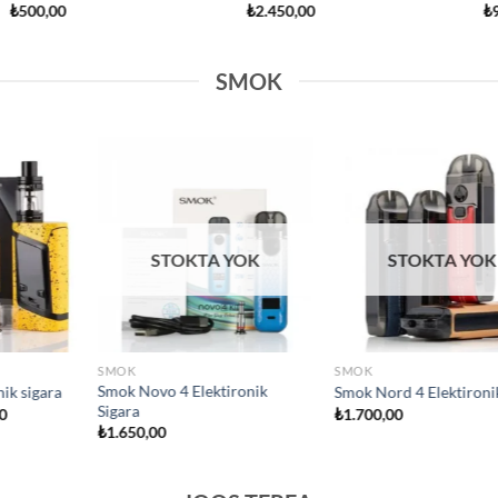
5 üzerinden
₺
1.000,00
5.00
oy
aldı
SMOK
Add to
Add to
wishlist
wishlist
STOKTA
SMOK
SMOK
ro E sigara
Smok Novo 5 E sigara
Smok I Priv E sig
₺
2.100,00
₺
1.750,00