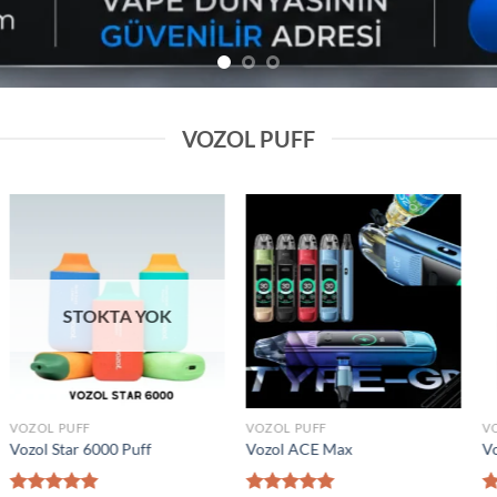
VOZOL PUFF
Add to
Add to
wishlist
wishlist
VOZOL PUFF
VOZOL PUFF
0000 Puff
Elf Bar Raya D2 20000 Puff
Vozol Gear 5000
₺
1.600,00