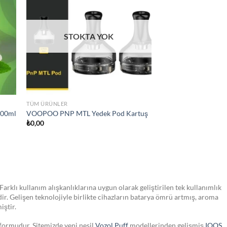
hlist
wishlist
TÜM ÜRÜNLER
Vaporesso Luxe XR MAX POD E sigara
₺
2.350,00
Farklı kullanım alışkanlıklarına uygun olarak geliştirilen tek kullanımlık
dir. Gelişen teknolojiyle birlikte cihazların batarya ömrü artmış, aroma
iştir.
tformudur. Sitemizde yeni nesil
Vozol Puff
modellerinden gelişmiş
IQOS