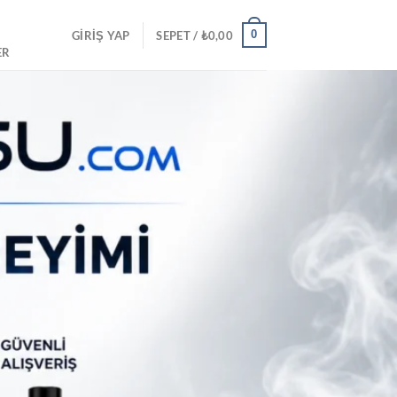
0
GIRIŞ YAP
SEPET /
₺
0,00
ER