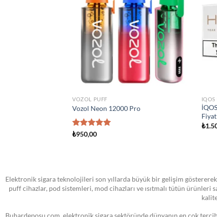
wishlist
wishlist
TA YOK
STOKTA YOK
ATOMIZER
ATOM
 Yedek Pod Kartuş
SMOK Novo Pod Kartuşu
Smok
₺
0,00
₺
1.3
Elektronik sigara teknolojileri son yıllarda büyük bir gelişim göstererek
puff cihazlar, pod sistemleri, mod cihazları ve ısıtmalı tütün ürünleri
kalit
Buhardeposu.com, elektronik sigara sektöründe dünyanın en çok tercih e