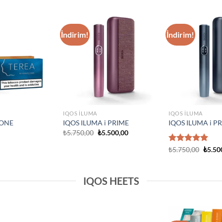
IQOS ILUMA
Add to
Add to
IQOS Iluma i On
wishlist
wishlist
₺
3.750,00
IQOS ILUMA
Prime Neon
IQOS Iluma Prime Stardrift
d Edition
Limited Edition
₺
4.500,00
IQOS HEETS