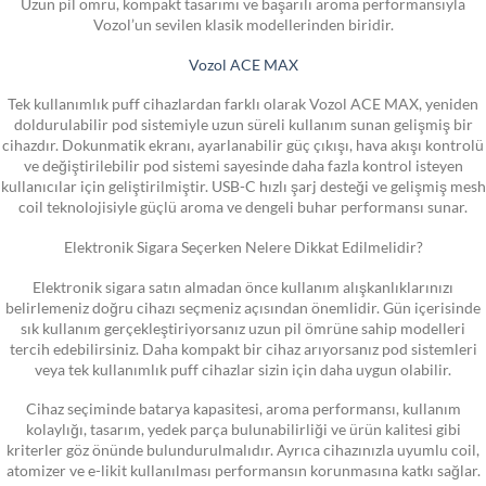
Uzun pil ömrü, kompakt tasarımı ve başarılı aroma performansıyla
Vozol’un sevilen klasik modellerinden biridir.
Vozol ACE MAX
Tek kullanımlık puff cihazlardan farklı olarak Vozol ACE MAX, yeniden
doldurulabilir pod sistemiyle uzun süreli kullanım sunan gelişmiş bir
cihazdır. Dokunmatik ekranı, ayarlanabilir güç çıkışı, hava akışı kontrolü
ve değiştirilebilir pod sistemi sayesinde daha fazla kontrol isteyen
kullanıcılar için geliştirilmiştir. USB-C hızlı şarj desteği ve gelişmiş mesh
coil teknolojisiyle güçlü aroma ve dengeli buhar performansı sunar.
Elektronik Sigara Seçerken Nelere Dikkat Edilmelidir?
Elektronik sigara satın almadan önce kullanım alışkanlıklarınızı
belirlemeniz doğru cihazı seçmeniz açısından önemlidir. Gün içerisinde
sık kullanım gerçekleştiriyorsanız uzun pil ömrüne sahip modelleri
tercih edebilirsiniz. Daha kompakt bir cihaz arıyorsanız pod sistemleri
veya tek kullanımlık puff cihazlar sizin için daha uygun olabilir.
Cihaz seçiminde batarya kapasitesi, aroma performansı, kullanım
kolaylığı, tasarım, yedek parça bulunabilirliği ve ürün kalitesi gibi
kriterler göz önünde bulundurulmalıdır. Ayrıca cihazınızla uyumlu coil,
atomizer ve e-likit kullanılması performansın korunmasına katkı sağlar.