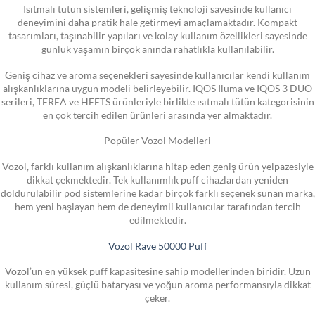
Isıtmalı tütün sistemleri, gelişmiş teknoloji sayesinde kullanıcı
deneyimini daha pratik hale getirmeyi amaçlamaktadır. Kompakt
tasarımları, taşınabilir yapıları ve kolay kullanım özellikleri sayesinde
günlük yaşamın birçok anında rahatlıkla kullanılabilir.
Geniş cihaz ve aroma seçenekleri sayesinde kullanıcılar kendi kullanım
alışkanlıklarına uygun modeli belirleyebilir. IQOS Iluma ve IQOS 3 DUO
serileri, TEREA ve HEETS ürünleriyle birlikte ısıtmalı tütün kategorisinin
en çok tercih edilen ürünleri arasında yer almaktadır.
Popüler Vozol Modelleri
Vozol, farklı kullanım alışkanlıklarına hitap eden geniş ürün yelpazesiyle
dikkat çekmektedir. Tek kullanımlık puff cihazlardan yeniden
doldurulabilir pod sistemlerine kadar birçok farklı seçenek sunan marka,
hem yeni başlayan hem de deneyimli kullanıcılar tarafından tercih
edilmektedir.
Vozol Rave 50000 Puff
Vozol’un en yüksek puff kapasitesine sahip modellerinden biridir. Uzun
kullanım süresi, güçlü bataryası ve yoğun aroma performansıyla dikkat
çeker.