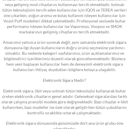
veya gelişmiş mod cihazlarını kullanmayı tercih etmektedir. Isıtmalı
tütün teknolojisini tercih eden kullanıcılar için IQOS ve TEREA serileri
öne çıkarken, yoğun aroma ve kolay kullanım isteyen kullanıcılar için
Vozol Puff modelleri dikkat çekmektedir. Profesyonel seviyede buhar
performansı isteyen kullanıcılar ise Vaporesso, Voopoo ve SMOK
markalarının gelişmiş cihazlarını tercih etmektedir.
Amacımız yalnızca ürün sunmak değil, aynı zamanda elektronik sigara
dünyasına ilgi duyan kullanıcıların doğru ürünü seçmesine yardımcı
olmaktır. Bu nedenle kategori sayfalarımız, ürün açıklamalarımız ve
bilgilendirici içeriklerimiz düzenli olarak güncellenmektedir. Böylece
hem yeni başlayan kullanıcılar hem de deneyimli elektronik sigara
kullanıcıları ihtiyaç duydukları bilgilere kolayca ulaşabilir.
Elektronik Sigara Nedir?
Elektronik sigara, likit veya ısıtmalı tütün teknolojisi kullanarak buhar
üreten elektronik cihazların genel adıdır. Geleneksel sigaralardan farklı
olarak çalışma prensibi modele göre değişmektedir. Bazı cihazlar e-likit
kullanırken, bazı modeller ise özel olarak geliştirilen tütün çubuklarını
kontrollü sıcaklıkta ısıtarak çalışmaktadır.
Elektronik sigara dünyasında günümüzde dört ana ürün grubu öne
çıkmaktadır: