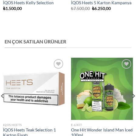
İQOS Heets Kelly Selection
İQOS Heets 5 Karton Kampanya
Orijinal
Şu
₺
1.500,00
₺
7.500,00
₺
6.250,00
fiyat:
andaki
₺7.500,00.
fiyat:
₺6.250,00.
EN ÇOK SATILAN ÜRÜNLER
Add to
Add to
wishlist
wishlist
IQOS HEETS
E-LIKIT
İQOS Heets Teak Selection 1
One Hit Wonder Island Man Iced
Karton Fiyatı
100ml