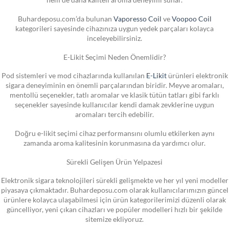
Buhardeposu.com’da bulunan
Vaporesso Coil
ve
Voopoo Coil
kategorileri sayesinde cihazınıza uygun yedek parçaları kolayca
inceleyebilirsiniz.
E-Likit Seçimi Neden Önemlidir?
Pod sistemleri ve mod cihazlarında kullanılan
E-Likit
ürünleri elektronik
sigara deneyiminin en önemli parçalarından biridir. Meyve aromaları,
mentollü seçenekler, tatlı aromalar ve klasik tütün tatları gibi farklı
seçenekler sayesinde kullanıcılar kendi damak zevklerine uygun
aromaları tercih edebilir.
Doğru e-likit seçimi cihaz performansını olumlu etkilerken aynı
zamanda aroma kalitesinin korunmasına da yardımcı olur.
Sürekli Gelişen Ürün Yelpazesi
Elektronik sigara teknolojileri sürekli gelişmekte ve her yıl yeni modeller
piyasaya çıkmaktadır. Buhardeposu.com olarak kullanıcılarımızın güncel
ürünlere kolayca ulaşabilmesi için ürün kategorilerimizi düzenli olarak
güncelliyor, yeni çıkan cihazları ve popüler modelleri hızlı bir şekilde
sitemize ekliyoruz.