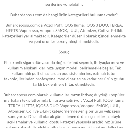
serilerine yönelebilir.
Buhardeposu.com’da hangi ürün kategorileri bulunmaktadır?
Buhardeposu.com’da Vozol Puff, IQOS Iluma, IQOS 3 DUO, TEREA,
HEETS, Vaporesso, Voopoo, SMOK, JUUL, Atomizer, Coil ve E-Likit
kategorileri yer almaktadır. Kategoriler düzenli olarak güncellenmekte
ve yeni ürünlerle zenginleştirilmektedir.
Sonuç
Elektronik sigara dünyasında doğru ürünü seçmek, ihtiyaçlarınıza ve
kullanım alışkanlıklarınıza uygun modeli belirlemekle başlar. Tek
kullanımlık puff cihazlardan pod sistemlerine, ısıtmalı tütün
teknolojilerinden profesyonel mod cihazlarına kadar her ürün grubu
farklı beklentilere hitap etmektedir.
Buhardeposu.com olarak, kullanıcılarımızın ihtiyaç duyduğu popüler
markaları tek platformda bir araya getiriyor; Vozol Puff, IQOS Iluma,
TEREA, HEETS, IQOS 3 DUO, Vaporesso, Voopoo, SMOK, JUUL,
Atomizer, Coil ve E-Likit kategorileriyle geniş bir ürün yelpazesi
sunuyoruz. Düzenli olarak güncellenen ürün seçenekleri, detaylı
açıklamalar ve kullanıcı dostu kategori yapısıyla aradığınız ürüne
kolayca ulaşabilir, elektronik sigara dünyasındaki yeni modelleri ve