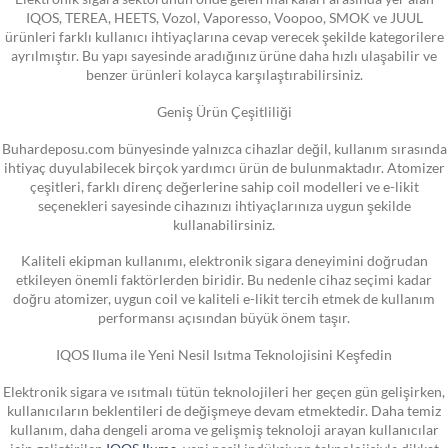
IQOS, TEREA, HEETS, Vozol, Vaporesso, Voopoo, SMOK ve JUUL
ürünleri farklı kullanıcı ihtiyaçlarına cevap verecek şekilde kategorilere
ayrılmıştır. Bu yapı sayesinde aradığınız ürüne daha hızlı ulaşabilir ve
benzer ürünleri kolayca karşılaştırabilirsiniz.
Geniş Ürün Çeşitliliği
Buhardeposu.com bünyesinde yalnızca cihazlar değil, kullanım sırasında
ihtiyaç duyulabilecek birçok yardımcı ürün de bulunmaktadır. Atomizer
çeşitleri, farklı direnç değerlerine sahip coil modelleri ve e-likit
seçenekleri sayesinde cihazınızı ihtiyaçlarınıza uygun şekilde
kullanabilirsiniz.
Kaliteli ekipman kullanımı, elektronik sigara deneyimini doğrudan
etkileyen önemli faktörlerden biridir. Bu nedenle cihaz seçimi kadar
doğru atomizer, uygun coil ve kaliteli e-likit tercih etmek de kullanım
performansı açısından büyük önem taşır.
IQOS Iluma ile Yeni Nesil Isıtma Teknolojisini Keşfedin
Elektronik sigara ve ısıtmalı tütün teknolojileri her geçen gün gelişirken,
kullanıcıların beklentileri de değişmeye devam etmektedir. Daha temiz
kullanım, daha dengeli aroma ve gelişmiş teknoloji arayan kullanıcılar
için geliştirilen
IQOS Iluma
, yeni nesil indüksiyon teknolojisiyle dikkat