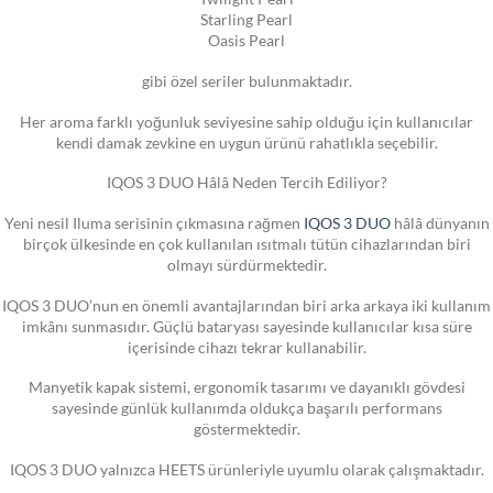
Starling Pearl
Oasis Pearl
gibi özel seriler bulunmaktadır.
Her aroma farklı yoğunluk seviyesine sahip olduğu için kullanıcılar
kendi damak zevkine en uygun ürünü rahatlıkla seçebilir.
IQOS 3 DUO Hâlâ Neden Tercih Ediliyor?
Yeni nesil Iluma serisinin çıkmasına rağmen
IQOS 3 DUO
hâlâ dünyanın
birçok ülkesinde en çok kullanılan ısıtmalı tütün cihazlarından biri
olmayı sürdürmektedir.
IQOS 3 DUO’nun en önemli avantajlarından biri arka arkaya iki kullanım
imkânı sunmasıdır. Güçlü bataryası sayesinde kullanıcılar kısa süre
içerisinde cihazı tekrar kullanabilir.
Manyetik kapak sistemi, ergonomik tasarımı ve dayanıklı gövdesi
sayesinde günlük kullanımda oldukça başarılı performans
göstermektedir.
IQOS 3 DUO yalnızca HEETS ürünleriyle uyumlu olarak çalışmaktadır.