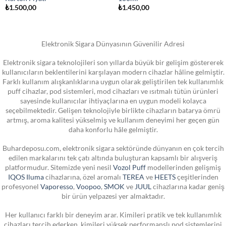
₺
1.500,00
₺
1.450,00
Elektronik Sigara Dünyasının Güvenilir Adresi
Elektronik sigara teknolojileri son yıllarda büyük bir gelişim göstererek
kullanıcıların beklentilerini karşılayan modern cihazlar hâline gelmiştir.
Farklı kullanım alışkanlıklarına uygun olarak geliştirilen tek kullanımlık
puff cihazlar, pod sistemleri, mod cihazları ve ısıtmalı tütün ürünleri
sayesinde kullanıcılar ihtiyaçlarına en uygun modeli kolayca
seçebilmektedir. Gelişen teknolojiyle birlikte cihazların batarya ömrü
artmış, aroma kalitesi yükselmiş ve kullanım deneyimi her geçen gün
daha konforlu hâle gelmiştir.
Buhardeposu.com, elektronik sigara sektöründe dünyanın en çok tercih
edilen markalarını tek çatı altında buluşturan kapsamlı bir alışveriş
platformudur. Sitemizde yeni nesil
Vozol Puff
modellerinden gelişmiş
IQOS Iluma
cihazlarına, özel aromalı
TEREA
ve
HEETS
çeşitlerinden
profesyonel
Vaporesso
,
Voopoo
,
SMOK
ve
JUUL
cihazlarına kadar geniş
bir ürün yelpazesi yer almaktadır.
Her kullanıcı farklı bir deneyim arar. Kimileri pratik ve tek kullanımlık
cihazları tercih ederken, kimileri yüksek performanslı pod sistemlerini