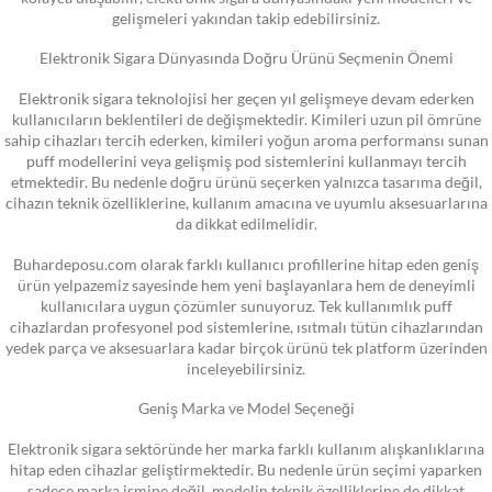
gelişmeleri yakından takip edebilirsiniz.
Elektronik Sigara Dünyasında Doğru Ürünü Seçmenin Önemi
Elektronik sigara teknolojisi her geçen yıl gelişmeye devam ederken
kullanıcıların beklentileri de değişmektedir. Kimileri uzun pil ömrüne
sahip cihazları tercih ederken, kimileri yoğun aroma performansı sunan
puff modellerini veya gelişmiş pod sistemlerini kullanmayı tercih
etmektedir. Bu nedenle doğru ürünü seçerken yalnızca tasarıma değil,
cihazın teknik özelliklerine, kullanım amacına ve uyumlu aksesuarlarına
da dikkat edilmelidir.
Buhardeposu.com olarak farklı kullanıcı profillerine hitap eden geniş
ürün yelpazemiz sayesinde hem yeni başlayanlara hem de deneyimli
kullanıcılara uygun çözümler sunuyoruz. Tek kullanımlık puff
cihazlardan profesyonel pod sistemlerine, ısıtmalı tütün cihazlarından
yedek parça ve aksesuarlara kadar birçok ürünü tek platform üzerinden
inceleyebilirsiniz.
Geniş Marka ve Model Seçeneği
Elektronik sigara sektöründe her marka farklı kullanım alışkanlıklarına
hitap eden cihazlar geliştirmektedir. Bu nedenle ürün seçimi yaparken
sadece marka ismine değil, modelin teknik özelliklerine de dikkat