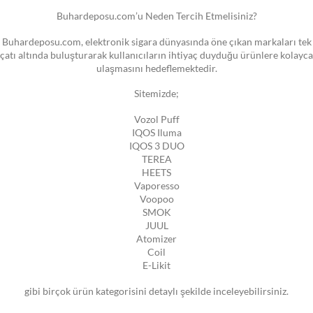
Buhardeposu.com’u Neden Tercih Etmelisiniz?
Buhardeposu.com, elektronik sigara dünyasında öne çıkan markaları tek
çatı altında buluşturarak kullanıcıların ihtiyaç duyduğu ürünlere kolayca
ulaşmasını hedeflemektedir.
Sitemizde;
Vozol Puff
IQOS Iluma
IQOS 3 DUO
TEREA
HEETS
Vaporesso
Voopoo
SMOK
JUUL
Atomizer
Coil
E-Likit
gibi birçok ürün kategorisini detaylı şekilde inceleyebilirsiniz.