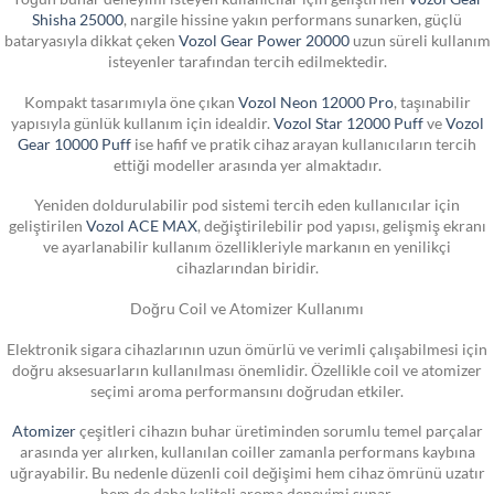
Shisha 25000
, nargile hissine yakın performans sunarken, güçlü
bataryasıyla dikkat çeken
Vozol Gear Power 20000
uzun süreli kullanım
isteyenler tarafından tercih edilmektedir.
Kompakt tasarımıyla öne çıkan
Vozol Neon 12000 Pro
, taşınabilir
yapısıyla günlük kullanım için idealdir.
Vozol Star 12000 Puff
ve
Vozol
Gear 10000 Puff
ise hafif ve pratik cihaz arayan kullanıcıların tercih
ettiği modeller arasında yer almaktadır.
Yeniden doldurulabilir pod sistemi tercih eden kullanıcılar için
geliştirilen
Vozol ACE MAX
, değiştirilebilir pod yapısı, gelişmiş ekranı
ve ayarlanabilir kullanım özellikleriyle markanın en yenilikçi
cihazlarından biridir.
Doğru Coil ve Atomizer Kullanımı
Elektronik sigara cihazlarının uzun ömürlü ve verimli çalışabilmesi için
doğru aksesuarların kullanılması önemlidir. Özellikle coil ve atomizer
seçimi aroma performansını doğrudan etkiler.
Atomizer
çeşitleri cihazın buhar üretiminden sorumlu temel parçalar
arasında yer alırken, kullanılan coiller zamanla performans kaybına
uğrayabilir. Bu nedenle düzenli coil değişimi hem cihaz ömrünü uzatır
hem de daha kaliteli aroma deneyimi sunar.