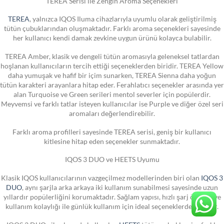
TEREA Serisi ile Zengin Aroma Seçenekleri
TEREA
, yalnızca IQOS Iluma cihazlarıyla uyumlu olarak geliştirilmiş
tütün çubuklarından oluşmaktadır. Farklı aroma seçenekleri sayesinde
her kullanıcı kendi damak zevkine uygun ürünü kolayca bulabilir.
TEREA Amber, klasik ve dengeli tütün aromasıyla geleneksel tatlardan
hoşlanan kullanıcıların tercih ettiği seçeneklerden biridir. TEREA Yellow
daha yumuşak ve hafif bir içim sunarken, TEREA Sienna daha yoğun
tütün karakteri arayanlara hitap eder. Ferahlatıcı seçenekler arasında yer
alan Turquoise ve Green serileri mentol severler için popülerdir.
Meyvemsi ve farklı tatlar isteyen kullanıcılar ise Purple ve diğer özel seri
aromaları değerlendirebilir.
Farklı aroma profilleri sayesinde TEREA serisi, geniş bir kullanıcı
kitlesine hitap eden seçenekler sunmaktadır.
IQOS 3 DUO ve HEETS Uyumu
Klasik IQOS kullanıcılarının vazgeçilmez modellerinden biri olan
IQOS 3
DUO
, aynı şarjla arka arkaya iki kullanım sunabilmesi sayesinde uzun
yıllardır popülerliğini korumaktadır. Sağlam yapısı, hızlı şarj özelliği ve
kullanım kolaylığı ile günlük kullanım için ideal seçeneklerden biridir.