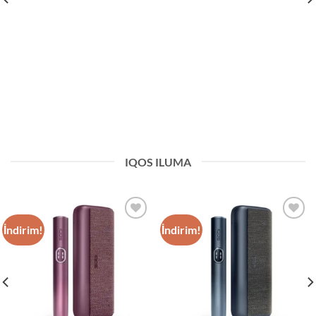
IQOS ILUMA
İndirim!
İndirim!
Add to
Add to
wishlist
wishlist