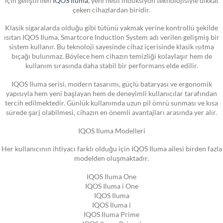
çeken cihazlardan biridir.
Klasik sigaralarda olduğu gibi tütünü yakmak yerine kontrollü şekilde
ısıtan IQOS Iluma, Smartcore Induction System adı verilen gelişmiş bir
sistem kullanır. Bu teknoloji sayesinde cihaz içerisinde klasik ısıtma
bıçağı bulunmaz. Böylece hem cihazın temizliği kolaylaşır hem de
kullanım sırasında daha stabil bir performans elde edilir.
IQOS Iluma serisi, modern tasarımı, güçlü bataryası ve ergonomik
yapısıyla hem yeni başlayan hem de deneyimli kullanıcılar tarafından
tercih edilmektedir. Günlük kullanımda uzun pil ömrü sunması ve kısa
sürede şarj olabilmesi, cihazın en önemli avantajları arasında yer alır.
IQOS Iluma Modelleri
Her kullanıcının ihtiyacı farklı olduğu için IQOS Iluma ailesi birden fazla
modelden oluşmaktadır.
IQOS Iluma One
IQOS Iluma i One
IQOS Iluma
IQOS Iluma i
IQOS Iluma Prime