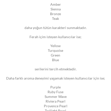
Amber
Sienna
Bronze
Teak
daha yoğun tütün karakteri sunmaktadır.
Ferah içim isteyen kullanıcılar ise;
Yellow
Turquoise
Green
Blue
serilerini tercih etmektedir.
Daha farklı aroma deneyimi yaşamak isteyen kullanıcılar için ise;
Purple
Ruby Fuse
Summer Wave
Riviera Pearl
Provence Pearl
Twilight Pearl