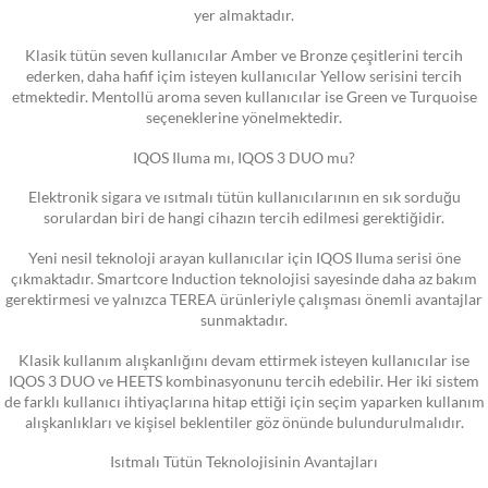
yer almaktadır.
Klasik tütün seven kullanıcılar Amber ve Bronze çeşitlerini tercih
ederken, daha hafif içim isteyen kullanıcılar Yellow serisini tercih
etmektedir. Mentollü aroma seven kullanıcılar ise Green ve Turquoise
seçeneklerine yönelmektedir.
IQOS Iluma mı, IQOS 3 DUO mu?
Elektronik sigara ve ısıtmalı tütün kullanıcılarının en sık sorduğu
sorulardan biri de hangi cihazın tercih edilmesi gerektiğidir.
Yeni nesil teknoloji arayan kullanıcılar için IQOS Iluma serisi öne
çıkmaktadır. Smartcore Induction teknolojisi sayesinde daha az bakım
gerektirmesi ve yalnızca TEREA ürünleriyle çalışması önemli avantajlar
sunmaktadır.
Klasik kullanım alışkanlığını devam ettirmek isteyen kullanıcılar ise
IQOS 3 DUO ve HEETS kombinasyonunu tercih edebilir. Her iki sistem
de farklı kullanıcı ihtiyaçlarına hitap ettiği için seçim yaparken kullanım
alışkanlıkları ve kişisel beklentiler göz önünde bulundurulmalıdır.
Isıtmalı Tütün Teknolojisinin Avantajları