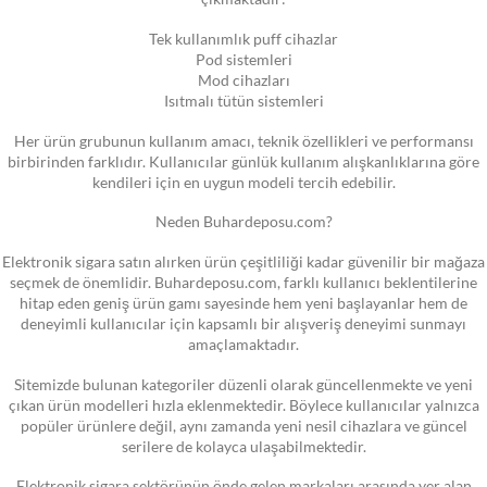
Tek kullanımlık puff cihazlar
Pod sistemleri
Mod cihazları
Isıtmalı tütün sistemleri
Her ürün grubunun kullanım amacı, teknik özellikleri ve performansı
birbirinden farklıdır. Kullanıcılar günlük kullanım alışkanlıklarına göre
kendileri için en uygun modeli tercih edebilir.
Neden Buhardeposu.com?
Elektronik sigara satın alırken ürün çeşitliliği kadar güvenilir bir mağaza
seçmek de önemlidir. Buhardeposu.com, farklı kullanıcı beklentilerine
hitap eden geniş ürün gamı sayesinde hem yeni başlayanlar hem de
deneyimli kullanıcılar için kapsamlı bir alışveriş deneyimi sunmayı
amaçlamaktadır.
Sitemizde bulunan kategoriler düzenli olarak güncellenmekte ve yeni
çıkan ürün modelleri hızla eklenmektedir. Böylece kullanıcılar yalnızca
popüler ürünlere değil, aynı zamanda yeni nesil cihazlara ve güncel
serilere de kolayca ulaşabilmektedir.
Elektronik sigara sektörünün önde gelen markaları arasında yer alan