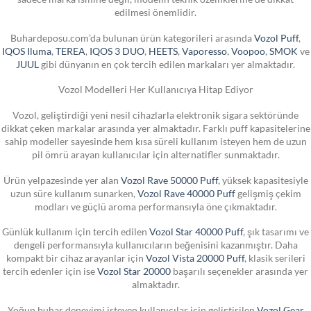
edilmesi önemlidir.
Buhardeposu.com’da bulunan ürün kategorileri arasında
Vozol Puff
,
IQOS Iluma
,
TEREA
,
IQOS 3 DUO
,
HEETS
,
Vaporesso
,
Voopoo
,
SMOK
ve
JUUL
gibi dünyanın en çok tercih edilen markaları yer almaktadır.
Vozol Modelleri Her Kullanıcıya Hitap Ediyor
Vozol, geliştirdiği yeni nesil cihazlarla elektronik sigara sektöründe
dikkat çeken markalar arasında yer almaktadır. Farklı puff kapasitelerine
sahip modeller sayesinde hem kısa süreli kullanım isteyen hem de uzun
pil ömrü arayan kullanıcılar için alternatifler sunmaktadır.
Ürün yelpazesinde yer alan
Vozol Rave 50000 Puff
, yüksek kapasitesiyle
uzun süre kullanım sunarken,
Vozol Rave 40000 Puff
gelişmiş çekim
modları ve güçlü aroma performansıyla öne çıkmaktadır.
Günlük kullanım için tercih edilen
Vozol Star 40000 Puff
, şık tasarımı ve
dengeli performansıyla kullanıcıların beğenisini kazanmıştır. Daha
kompakt bir cihaz arayanlar için
Vozol Vista 20000 Puff
, klasik serileri
tercih edenler için ise
Vozol Star 20000
başarılı seçenekler arasında yer
almaktadır.
Yoğun buhar deneyimi isteyen kullanıcılar için geliştirilen
Vozol Gear