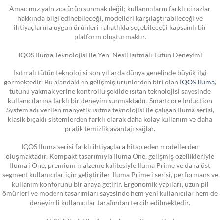
Amacımız yalnızca ürün sunmak değil; kullanıcıların farklı cihazlar
hakkında bilgi edinebileceği, modelleri karşılaştırabileceği ve
ihtiyaçlarına uygun ürünleri rahatlıkla seçebileceği kapsamlı bir
platform oluşturmaktır.
IQOS Iluma Teknolojisi ile Yeni Nesil Isıtmalı Tütün Deneyimi
Isıtmalı tütün teknolojisi son yıllarda dünya genelinde büyük ilgi
görmektedir. Bu alandaki en gelişmiş ürünlerden biri olan
IQOS Iluma
,
tütünü yakmak yerine kontrollü şekilde ısıtan teknolojisi sayesinde
kullanıcılarına farklı bir deneyim sunmaktadır. Smartcore Induction
System adı verilen manyetik ısıtma teknolojisi ile çalışan Iluma serisi,
klasik bıçaklı sistemlerden farklı olarak daha kolay kullanım ve daha
pratik temizlik avantajı sağlar.
IQOS Iluma serisi farklı ihtiyaçlara hitap eden modellerden
oluşmaktadır. Kompakt tasarımıyla Iluma One, gelişmiş özellikleriyle
Iluma i One, premium malzeme kalitesiyle Iluma Prime ve daha üst
segment kullanıcılar için geliştirilen Iluma Prime i serisi, performans ve
kullanım konforunu bir araya getirir. Ergonomik yapıları, uzun pil
ömürleri ve modern tasarımları sayesinde hem yeni kullanıcılar hem de
deneyimli kullanıcılar tarafından tercih edilmektedir.