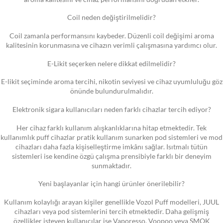
Coil neden değiştirilmelidir?
Coil zamanla performansını kaybeder. Düzenli coil değişimi aroma
kalitesinin korunmasına ve cihazın verimli çalışmasına yardımcı olur.
E-Likit seçerken nelere dikkat edilmelidir?
E-likit seçiminde aroma tercihi, nikotin seviyesi ve cihaz uyumluluğu göz
önünde bulundurulmalıdır.
Elektronik sigara kullanıcıları neden farklı cihazlar tercih ediyor?
Her cihaz farklı kullanım alışkanlıklarına hitap etmektedir. Tek
kullanımlık puff cihazlar pratik kullanım sunarken pod sistemleri ve mod
cihazları daha fazla kişiselleştirme imkânı sağlar. Isıtmalı tütün
sistemleri ise kendine özgü çalışma prensibiyle farklı bir deneyim
sunmaktadır.
Yeni başlayanlar için hangi ürünler önerilebilir?
Kullanım kolaylığı arayan kişiler genellikle Vozol Puff modelleri, JUUL
cihazları veya pod sistemlerini tercih etmektedir. Daha gelişmiş
özellikler isteyen kullanıcılar ise Vaporesso, Voopoo veya SMOK