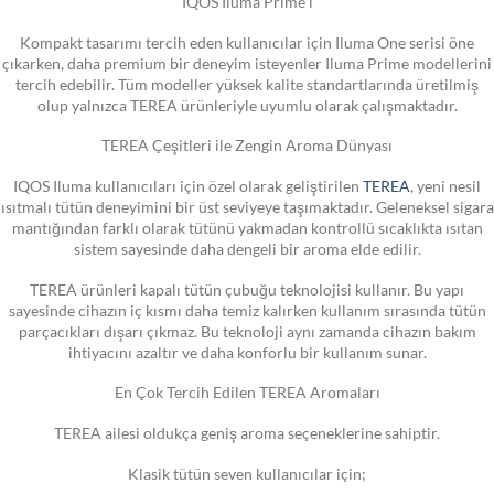
IQOS Iluma Prime i
Kompakt tasarımı tercih eden kullanıcılar için Iluma One serisi öne
çıkarken, daha premium bir deneyim isteyenler Iluma Prime modellerini
tercih edebilir. Tüm modeller yüksek kalite standartlarında üretilmiş
olup yalnızca TEREA ürünleriyle uyumlu olarak çalışmaktadır.
TEREA Çeşitleri ile Zengin Aroma Dünyası
IQOS Iluma kullanıcıları için özel olarak geliştirilen
TEREA
, yeni nesil
ısıtmalı tütün deneyimini bir üst seviyeye taşımaktadır. Geleneksel sigara
mantığından farklı olarak tütünü yakmadan kontrollü sıcaklıkta ısıtan
sistem sayesinde daha dengeli bir aroma elde edilir.
TEREA ürünleri kapalı tütün çubuğu teknolojisi kullanır. Bu yapı
sayesinde cihazın iç kısmı daha temiz kalırken kullanım sırasında tütün
parçacıkları dışarı çıkmaz. Bu teknoloji aynı zamanda cihazın bakım
ihtiyacını azaltır ve daha konforlu bir kullanım sunar.
En Çok Tercih Edilen TEREA Aromaları
TEREA ailesi oldukça geniş aroma seçeneklerine sahiptir.
Klasik tütün seven kullanıcılar için;