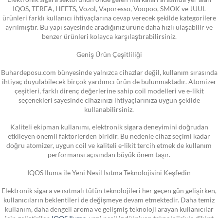
IQOS, TEREA, HEETS, Vozol, Vaporesso, Voopoo, SMOK ve JUUL
ürünleri farklı kullanıcı ihtiyaçlarına cevap verecek şekilde kategorilere
ayrılmıştır. Bu yapı sayesinde aradığınız ürüne daha hızlı ulaşabilir ve
benzer ürünleri kolayca karşılaştırabilirsiniz.
Geniş Ürün Çeşitliliği
Buhardeposu.com bünyesinde yalnızca cihazlar değil, kullanım sırasında
ihtiyaç duyulabilecek birçok yardımcı ürün de bulunmaktadır. Atomizer
çeşitleri, farklı direnç değerlerine sahip coil modelleri ve e-likit
seçenekleri sayesinde cihazınızı ihtiyaçlarınıza uygun şekilde
kullanabilirsiniz.
Kaliteli ekipman kullanımı, elektronik sigara deneyimini doğrudan
etkileyen önemli faktörlerden biridir. Bu nedenle cihaz seçimi kadar
doğru atomizer, uygun coil ve kaliteli e-likit tercih etmek de kullanım
performansı açısından büyük önem taşır.
IQOS Iluma ile Yeni Nesil Isıtma Teknolojisini Keşfedin
Elektronik sigara ve ısıtmalı tütün teknolojileri her geçen gün gelişirken,
kullanıcıların beklentileri de değişmeye devam etmektedir. Daha temiz
kullanım, daha dengeli aroma ve gelişmiş teknoloji arayan kullanıcılar
için geliştirilen
IQOS Iluma
, yeni nesil indüksiyon teknolojisiyle dikkat