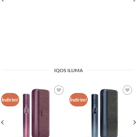
IQOS ILUMA
İndirim!
İndirim!
Add to
Add to
wishlist
wishlist