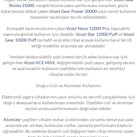
Shisha 25000
, nargile hissine yakın performans sunarken, güçlü
bataryasıyla dikkat çeken
Vozol Gear Power 20000
uzun süreli kullanım
isteyenler tarafından tercih edilmektedir.
Kompakt tasarımıyla öne çıkan
Vozol Neon 12000 Pro
, taşınabilir
yapısıyla günlük kullanım için idealdir.
Vozol Star 12000 Puff
ve
Vozol
Gear 10000 Puff
ise hafif ve pratik cihaz arayan kullanıcıların tercih
ettiği modeller arasında yer almaktadır.
Yeniden doldurulabilir pod sistemi tercih eden kullanıcılar için
geliştirilen
Vozol ACE MAX
, değiştirilebilir pod yapısı, gelişmiş ekranı
ve ayarlanabilir kullanım özellikleriyle markanın en yenilikçi
cihazlarından biridir.
Doğru Coil ve Atomizer Kullanımı
Elektronik sigara cihazlarının uzun ömürlü ve verimli çalışabilmesi için
doğru aksesuarların kullanılması önemlidir. Özellikle coil ve atomizer
seçimi aroma performansını doğrudan etkiler.
Atomizer
çeşitleri cihazın buhar üretiminden sorumlu temel parçalar
arasında yer alırken, kullanılan coiller zamanla performans kaybına
uğrayabilir. Bu nedenle düzenli coil değişimi hem cihaz ömrünü uzatır
hem de daha kaliteli aroma deneyimi sunar.