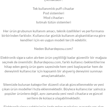
Tek kullanımlık puff cihazlar
Pod sistemleri
Mod cihazları
Isıtmalı tütün sistemleri
Her ürün grubunun kullanım amacı, teknik özellikleri ve performansı
birbirinden farklıdır. Kullanıcılar günlük kullanım alışkanlıklarına göre
kendileri için en uygun modeli tercih edebilir.
Neden Buhardeposu.com?
Elektronik sigara satın alırken ürün çeşitliliği kadar güvenilir bir mağaza
seçmek de önemlidir. Buhardeposu.com, farklı kullanıcı beklentilerine
hitap eden geniş ürün gamı sayesinde hem yeni başlayanlar hem de
deneyimli kullanıcılar için kapsamlı bir alışveriş deneyimi sunmayı
amaçlamaktadır.
Sitemizde bulunan kategoriler düzenli olarak güncellenmekte ve yeni
çıkan ürün modelleri hızla eklenmektedir. Böylece kullanıcılar yalnızca
popüler ürünlere değil, aynı zamanda yeni nesil cihazlara ve güncel
serilere de kolayca ulaşabilmektedir.
Elektronik sigara sektörünün önde gelen markaları arasında yer alan