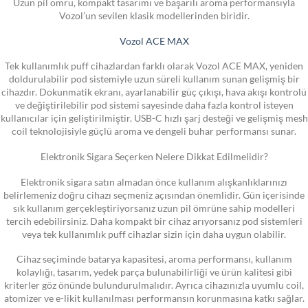
Uzun pil ömrü, kompakt tasarımı ve başarılı aroma performansıyla
Vozol’un sevilen klasik modellerinden biridir.
Vozol ACE MAX
Tek kullanımlık puff cihazlardan farklı olarak Vozol ACE MAX, yeniden
doldurulabilir pod sistemiyle uzun süreli kullanım sunan gelişmiş bir
cihazdır. Dokunmatik ekranı, ayarlanabilir güç çıkışı, hava akışı kontrolü
ve değiştirilebilir pod sistemi sayesinde daha fazla kontrol isteyen
kullanıcılar için geliştirilmiştir. USB-C hızlı şarj desteği ve gelişmiş mesh
coil teknolojisiyle güçlü aroma ve dengeli buhar performansı sunar.
Elektronik Sigara Seçerken Nelere Dikkat Edilmelidir?
Elektronik sigara satın almadan önce kullanım alışkanlıklarınızı
belirlemeniz doğru cihazı seçmeniz açısından önemlidir. Gün içerisinde
sık kullanım gerçekleştiriyorsanız uzun pil ömrüne sahip modelleri
tercih edebilirsiniz. Daha kompakt bir cihaz arıyorsanız pod sistemleri
veya tek kullanımlık puff cihazlar sizin için daha uygun olabilir.
Cihaz seçiminde batarya kapasitesi, aroma performansı, kullanım
kolaylığı, tasarım, yedek parça bulunabilirliği ve ürün kalitesi gibi
kriterler göz önünde bulundurulmalıdır. Ayrıca cihazınızla uyumlu coil,
atomizer ve e-likit kullanılması performansın korunmasına katkı sağlar.