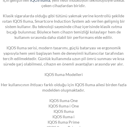
çeken cihazlardan biridir.
Klasik sigaralarda olduğu gibi tütünü yakmak yerine kontrollü şekilde
ısıtan IQOS Iluma, Smartcore Induction System adı verilen gelişmiş bir
sistem kullanır. Bu teknoloji sayesinde cihaz içerisinde klasik ısıtma
bıçağı bulunmaz. Böylece hem cihazın temizliği kolaylaşır hem de
kullanım sırasında daha stabil bir performans elde edilir.
IQOS Iluma serisi, modern tasarımı, güçlü bataryası ve ergonomik
yapısıyla hem yeni başlayan hem de deneyimli kullanıcılar tarafından
tercih edilmektedir. Günlük kullanımda uzun pil ömrü sunması ve kısa
sürede şarj olabilmesi, cihazın en önemli avantajları arasında yer alır.
IQOS Iluma Modelleri
Her kullanıcının ihtiyacı farklı olduğu için IQOS Iluma ailesi birden fazla
modelden oluşmaktadır.
IQOS Iluma One
IQOS Iluma i One
IQOS Iluma
IQOS Iluma i
IQOS Iluma Prime