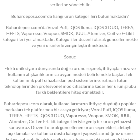
serilerine yönelebilir.
Buhardeposu.com’da hangi ürün kategorileri bulunmaktadır?
Buhardeposu.com’da Vozol Puff, IQOS Iluma, IQOS 3 DUO, TEREA,
HEETS, Vaporesso, Voopoo, SMOK, JUUL, Atomizer, Coil ve E-Likit
kategorileri yer almaktadır. Kategoriler düzenli olarak güncellenmekte
ve yeni ürünlerle zenginleştirilmektedir.
Sonuç
Elektronik sigara dünyasında doğru ürünü seçmek, ihtiyaçlarınıza ve
kullanım alışkanlıklarınıza uygun modeli belirlemekle başlar. Tek
kullanımlık puff cihazlardan pod sistemlerine, ısıtmalı tütün
teknolojilerinden profesyonel mod cihazlarına kadar her ürün grubu
farklı beklentilere hitap etmektedir.
Buhardeposu.com olarak, kullanıcılarımızın ihtiyaç duyduğu popüler
markaları tek platformda bir araya getiriyor; Vozol Puff, IQOS Iluma,
TEREA, HEETS, IQOS 3 DUO, Vaporesso, Voopoo, SMOK, JUUL,
Atomizer, Coil ve E-Likit kategorileriyle geniş bir ürün yelpazesi
sunuyoruz. Düzenli olarak güncellenen ürün seçenekleri, detaylı
açıklamalar ve kullanıcı dostu kategori yapısıyla aradığınız ürüne
kolayca ulaşabilir, elektronik sigara dünyasındaki yeni modelleri ve