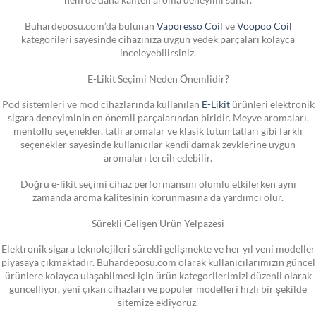
Buhardeposu.com’da bulunan
Vaporesso Coil
ve
Voopoo Coil
kategorileri sayesinde cihazınıza uygun yedek parçaları kolayca
inceleyebilirsiniz.
E-Likit Seçimi Neden Önemlidir?
Pod sistemleri ve mod cihazlarında kullanılan
E-Likit
ürünleri elektronik
sigara deneyiminin en önemli parçalarından biridir. Meyve aromaları,
mentollü seçenekler, tatlı aromalar ve klasik tütün tatları gibi farklı
seçenekler sayesinde kullanıcılar kendi damak zevklerine uygun
aromaları tercih edebilir.
Doğru e-likit seçimi cihaz performansını olumlu etkilerken aynı
zamanda aroma kalitesinin korunmasına da yardımcı olur.
Sürekli Gelişen Ürün Yelpazesi
Elektronik sigara teknolojileri sürekli gelişmekte ve her yıl yeni modeller
piyasaya çıkmaktadır. Buhardeposu.com olarak kullanıcılarımızın güncel
ürünlere kolayca ulaşabilmesi için ürün kategorilerimizi düzenli olarak
güncelliyor, yeni çıkan cihazları ve popüler modelleri hızlı bir şekilde
sitemize ekliyoruz.