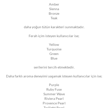
Amber
Sienna
Bronze
Teak
daha yoğun tütün karakteri sunmaktadır.
Ferah içim isteyen kullanıcılar ise;
Yellow
Turquoise
Green
Blue
serilerini tercih etmektedir.
Daha farklı aroma deneyimi yaşamak isteyen kullanıcılar için ise;
Purple
Ruby Fuse
Summer Wave
Riviera Pearl
Provence Pearl
Twilight Pearl