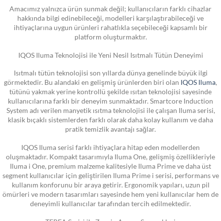
Amacımız yalnızca ürün sunmak değil; kullanıcıların farklı cihazlar
hakkında bilgi edinebileceği, modelleri karşılaştırabileceği ve
ihtiyaçlarına uygun ürünleri rahatlıkla seçebileceği kapsamlı bir
platform oluşturmaktır.
IQOS Iluma Teknolojisi ile Yeni Nesil Isıtmalı Tütün Deneyimi
Isıtmalı tütün teknolojisi son yıllarda dünya genelinde büyük ilgi
görmektedir. Bu alandaki en gelişmiş ürünlerden biri olan
IQOS Iluma
,
tütünü yakmak yerine kontrollü şekilde ısıtan teknolojisi sayesinde
kullanıcılarına farklı bir deneyim sunmaktadır. Smartcore Induction
System adı verilen manyetik ısıtma teknolojisi ile çalışan Iluma serisi,
klasik bıçaklı sistemlerden farklı olarak daha kolay kullanım ve daha
pratik temizlik avantajı sağlar.
IQOS Iluma serisi farklı ihtiyaçlara hitap eden modellerden
oluşmaktadır. Kompakt tasarımıyla Iluma One, gelişmiş özellikleriyle
Iluma i One, premium malzeme kalitesiyle Iluma Prime ve daha üst
segment kullanıcılar için geliştirilen Iluma Prime i serisi, performans ve
kullanım konforunu bir araya getirir. Ergonomik yapıları, uzun pil
ömürleri ve modern tasarımları sayesinde hem yeni kullanıcılar hem de
deneyimli kullanıcılar tarafından tercih edilmektedir.