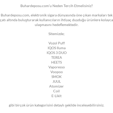
Buhardeposu.com’u Neden Tercih Etmelisiniz?
Buhardeposu.com, elektronik sigara dünyasında öne çıkan markaları tek
çatı altında buluşturarak kullanıcıların ihtiyaç duyduğu ürünlere kolayca
ulaşmasını hedeflemektedir.
Sitemizde;
Vozol Puff
IQOS Iluma
IQOS 3 DUO
TEREA
HEETS
Vaporesso
Voopoo
SMOK
JUUL
Atomizer
Coil
E-Likit
gibi birçok ürün kategorisini detaylı şekilde inceleyebilirsiniz.