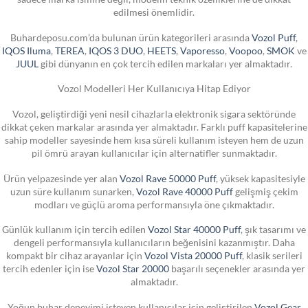
edilmesi önemlidir.
Buhardeposu.com’da bulunan ürün kategorileri arasında
Vozol Puff
,
IQOS Iluma
,
TEREA
,
IQOS 3 DUO
,
HEETS
,
Vaporesso
,
Voopoo
,
SMOK
ve
JUUL
gibi dünyanın en çok tercih edilen markaları yer almaktadır.
Vozol Modelleri Her Kullanıcıya Hitap Ediyor
Vozol, geliştirdiği yeni nesil cihazlarla elektronik sigara sektöründe
dikkat çeken markalar arasında yer almaktadır. Farklı puff kapasitelerine
sahip modeller sayesinde hem kısa süreli kullanım isteyen hem de uzun
pil ömrü arayan kullanıcılar için alternatifler sunmaktadır.
Ürün yelpazesinde yer alan
Vozol Rave 50000 Puff
, yüksek kapasitesiyle
uzun süre kullanım sunarken,
Vozol Rave 40000 Puff
gelişmiş çekim
modları ve güçlü aroma performansıyla öne çıkmaktadır.
Günlük kullanım için tercih edilen
Vozol Star 40000 Puff
, şık tasarımı ve
dengeli performansıyla kullanıcıların beğenisini kazanmıştır. Daha
kompakt bir cihaz arayanlar için
Vozol Vista 20000 Puff
, klasik serileri
tercih edenler için ise
Vozol Star 20000
başarılı seçenekler arasında yer
almaktadır.
Yoğun buhar deneyimi isteyen kullanıcılar için geliştirilen
Vozol Gear