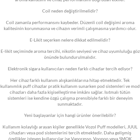
Coil neden değiştirilmelidir?
Coil zamanla performansını kaybeder. Düzenli coil değişimi aroma
kalitesinin korunmasına ve cihazın verimli çalışmasına yardımcı olur.
E-Likit seçerken nelere dikkat edilmelidir?
E-likit seçiminde aroma tercihi, nikotin seviyesi ve cihaz uyumluluğu göz
önünde bulundurulmalıdır.
Elektronik sigara kullanıcıları neden farklı cihazlar tercih ediyor?
Her cihaz farklı kullanım alışkanlıklarına hitap etmektedir. Tek
kullanımlık puff cihazlar pratik kullanım sunarken pod sistemleri ve mod
cihazları daha fazla kişiselleştirme imkânı sağlar. Isıtmalı tütün
sistemleri ise kendine özgü çalışma prensibiyle farklı bir deneyim
sunmaktadır.
Yeni başlayanlar için hangi ürünler önerilebilir?
Kullanım kolaylığı arayan kişiler genellikle Vozol Puff modelleri, JUUL
cihazları veya pod sistemlerini tercih etmektedir. Daha gelişmiş
özellikler isteyen kullanıcılar ise Vaporesso, Voopoo veya SMOK