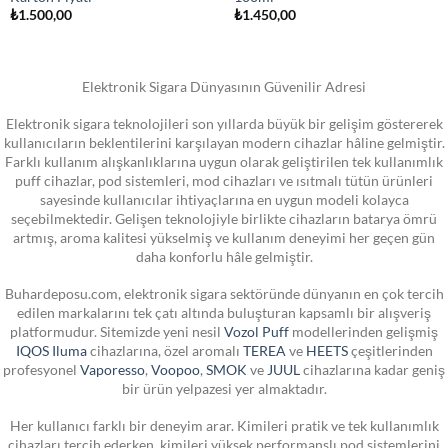
₺
1.500,00
₺
1.450,00
Elektronik Sigara Dünyasının Güvenilir Adresi
Elektronik sigara teknolojileri son yıllarda büyük bir gelişim göstererek
kullanıcıların beklentilerini karşılayan modern cihazlar hâline gelmiştir.
Farklı kullanım alışkanlıklarına uygun olarak geliştirilen tek kullanımlık
puff cihazlar, pod sistemleri, mod cihazları ve ısıtmalı tütün ürünleri
sayesinde kullanıcılar ihtiyaçlarına en uygun modeli kolayca
seçebilmektedir. Gelişen teknolojiyle birlikte cihazların batarya ömrü
artmış, aroma kalitesi yükselmiş ve kullanım deneyimi her geçen gün
daha konforlu hâle gelmiştir.
Buhardeposu.com, elektronik sigara sektöründe dünyanın en çok tercih
edilen markalarını tek çatı altında buluşturan kapsamlı bir alışveriş
platformudur. Sitemizde yeni nesil
Vozol Puff
modellerinden gelişmiş
IQOS Iluma
cihazlarına, özel aromalı
TEREA
ve
HEETS
çeşitlerinden
profesyonel
Vaporesso
,
Voopoo
,
SMOK
ve
JUUL
cihazlarına kadar geniş
bir ürün yelpazesi yer almaktadır.
Her kullanıcı farklı bir deneyim arar. Kimileri pratik ve tek kullanımlık
cihazları tercih ederken, kimileri yüksek performanslı pod sistemlerini