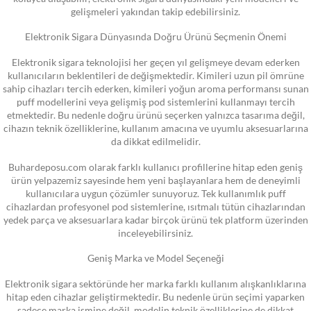
gelişmeleri yakından takip edebilirsiniz.
Elektronik Sigara Dünyasında Doğru Ürünü Seçmenin Önemi
Elektronik sigara teknolojisi her geçen yıl gelişmeye devam ederken
kullanıcıların beklentileri de değişmektedir. Kimileri uzun pil ömrüne
sahip cihazları tercih ederken, kimileri yoğun aroma performansı sunan
puff modellerini veya gelişmiş pod sistemlerini kullanmayı tercih
etmektedir. Bu nedenle doğru ürünü seçerken yalnızca tasarıma değil,
cihazın teknik özelliklerine, kullanım amacına ve uyumlu aksesuarlarına
da dikkat edilmelidir.
Buhardeposu.com olarak farklı kullanıcı profillerine hitap eden geniş
ürün yelpazemiz sayesinde hem yeni başlayanlara hem de deneyimli
kullanıcılara uygun çözümler sunuyoruz. Tek kullanımlık puff
cihazlardan profesyonel pod sistemlerine, ısıtmalı tütün cihazlarından
yedek parça ve aksesuarlara kadar birçok ürünü tek platform üzerinden
inceleyebilirsiniz.
Geniş Marka ve Model Seçeneği
Elektronik sigara sektöründe her marka farklı kullanım alışkanlıklarına
hitap eden cihazlar geliştirmektedir. Bu nedenle ürün seçimi yaparken
sadece marka ismine değil, modelin teknik özelliklerine de dikkat