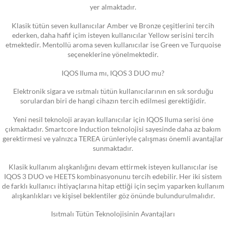
yer almaktadır.
Klasik tütün seven kullanıcılar Amber ve Bronze çeşitlerini tercih
ederken, daha hafif içim isteyen kullanıcılar Yellow serisini tercih
etmektedir. Mentollü aroma seven kullanıcılar ise Green ve Turquoise
seçeneklerine yönelmektedir.
IQOS Iluma mı, IQOS 3 DUO mu?
Elektronik sigara ve ısıtmalı tütün kullanıcılarının en sık sorduğu
sorulardan biri de hangi cihazın tercih edilmesi gerektiğidir.
Yeni nesil teknoloji arayan kullanıcılar için IQOS Iluma serisi öne
çıkmaktadır. Smartcore Induction teknolojisi sayesinde daha az bakım
gerektirmesi ve yalnızca TEREA ürünleriyle çalışması önemli avantajlar
sunmaktadır.
Klasik kullanım alışkanlığını devam ettirmek isteyen kullanıcılar ise
IQOS 3 DUO ve HEETS kombinasyonunu tercih edebilir. Her iki sistem
de farklı kullanıcı ihtiyaçlarına hitap ettiği için seçim yaparken kullanım
alışkanlıkları ve kişisel beklentiler göz önünde bulundurulmalıdır.
Isıtmalı Tütün Teknolojisinin Avantajları