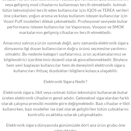
veya gelişmiş mod cihazlarını kullanmayı tercih etmektedir. Isıtmalı
tütün teknolojisini tercih eden kullanıcılar için IQOS ve TEREA serileri
öne çıkarken, yoğun aroma ve kolay kullanım isteyen kullanıcılar için
Vozol Puff modelleri dikkat çekmektedir. Profesyonel seviyede buhar
performansı isteyen kullanıcılar ise Vaporesso, Voopoo ve SMOK
markalarının gelişmiş cihazlarını tercih etmektedir.
Amacımız yalnızca ürün sunmak değil, aynı zamanda elektronik sigara
dünyasına ilgi duyan kullanıcıların doğru ürünü seçmesine yardımcı
olmaktır. Bu nedenle kategori sayfalarımız, ürün açıklamalarımız ve
bilgilendirici içeriklerimiz düzenli olarak güncellenmektedir. Böylece
hem yeni başlayan kullanıcılar hem de deneyimli elektronik sigara
kullanıcıları ihtiyaç duydukları bilgilere kolayca ulaşabilir.
Elektronik Sigara Nedir?
Elektronik sigara, likit veya ısıtmalı tütün teknolojisi kullanarak buhar
üreten elektronik cihazların genel adıdır. Geleneksel sigaralardan farklı
olarak çalışma prensibi modele göre değişmektedir. Bazı cihazlar e-likit
kullanırken, bazı modeller ise özel olarak geliştirilen tütün çubuklarını
kontrollü sıcaklıkta ısıtarak çalışmaktadır.
Elektronik sigara dünyasında günümüzde dört ana ürün grubu öne
çıkmaktadır: