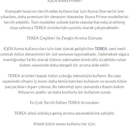
IQOS Iluma Prime i
Kompakt tasarımı tercih eden kullanıcılar için Iluma One serisi öne
çıkarken, daha premium bir deneyim isteyenler Iluma Prime modellerini
tercih edebilir. Tüm modeller yüksek kalite standartlarında üretilmiş
olup yalnızca TEREA ürünleriyle uyumlu olarak çalışmaktadır.
TEREA Çeşitleri ile Zengin Aroma Dünyası
IQOS Iluma kullanıcıları için özel olarak geliştirilen
TEREA
, yeni nesil
ısıtmalı tütün deneyimini bir üst seviyeye taşımaktadır. Geleneksel sigara
mantığından farklı olarak tütünü yakmadan kontrollü sıcaklıkta ısıtan
sistem sayesinde daha dengeli bir aroma elde edilir.
TEREA ürünleri kapalı tütün çubuğu teknolojisi kullanır. Bu yapı
sayesinde cihazın iç kısmı daha temiz kalırken kullanım sırasında tütün
parçacıkları dışarı çıkmaz. Bu teknoloji aynı zamanda cihazın bakım
ihtiyacını azaltır ve daha konforlu bir kullanım sunar.
En Çok Tercih Edilen TEREA Aromaları
TEREA ailesi oldukça geniş aroma seçeneklerine sahiptir.
Klasik tütün seven kullanıcılar için;