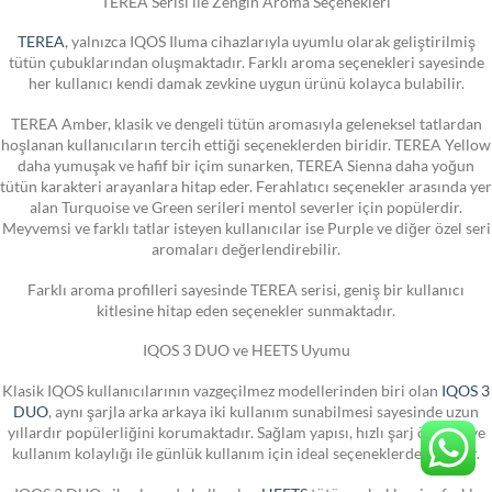
TEREA Serisi ile Zengin Aroma Seçenekleri
TEREA
, yalnızca IQOS Iluma cihazlarıyla uyumlu olarak geliştirilmiş
tütün çubuklarından oluşmaktadır. Farklı aroma seçenekleri sayesinde
her kullanıcı kendi damak zevkine uygun ürünü kolayca bulabilir.
TEREA Amber, klasik ve dengeli tütün aromasıyla geleneksel tatlardan
hoşlanan kullanıcıların tercih ettiği seçeneklerden biridir. TEREA Yellow
daha yumuşak ve hafif bir içim sunarken, TEREA Sienna daha yoğun
tütün karakteri arayanlara hitap eder. Ferahlatıcı seçenekler arasında yer
alan Turquoise ve Green serileri mentol severler için popülerdir.
Meyvemsi ve farklı tatlar isteyen kullanıcılar ise Purple ve diğer özel seri
aromaları değerlendirebilir.
Farklı aroma profilleri sayesinde TEREA serisi, geniş bir kullanıcı
kitlesine hitap eden seçenekler sunmaktadır.
IQOS 3 DUO ve HEETS Uyumu
Klasik IQOS kullanıcılarının vazgeçilmez modellerinden biri olan
IQOS 3
DUO
, aynı şarjla arka arkaya iki kullanım sunabilmesi sayesinde uzun
yıllardır popülerliğini korumaktadır. Sağlam yapısı, hızlı şarj özelliği ve
kullanım kolaylığı ile günlük kullanım için ideal seçeneklerden biridir.