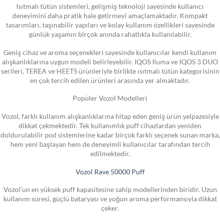
Isıtmalı tütün sistemleri, gelişmiş teknoloji sayesinde kullanıcı
deneyimini daha pratik hale getirmeyi amaçlamaktadır. Kompakt
tasarımları, taşınabilir yapıları ve kolay kullanım özellikleri sayesinde
günlük yaşamın birçok anında rahatlıkla kullanılabilir.
Geniş cihaz ve aroma seçenekleri sayesinde kullanıcılar kendi kullanım
alışkanlıklarına uygun modeli belirleyebilir. IQOS Iluma ve IQOS 3 DUO
serileri, TEREA ve HEETS ürünleriyle birlikte ısıtmalı tütün kategorisinin
en çok tercih edilen ürünleri arasında yer almaktadır.
Popüler Vozol Modelleri
Vozol, farklı kullanım alışkanlıklarına hitap eden geniş ürün yelpazesiyle
dikkat çekmektedir. Tek kullanımlık puff cihazlardan yeniden
doldurulabilir pod sistemlerine kadar birçok farklı seçenek sunan marka,
hem yeni başlayan hem de deneyimli kullanıcılar tarafından tercih
edilmektedir.
Vozol Rave 50000 Puff
Vozol’un en yüksek puff kapasitesine sahip modellerinden biridir. Uzun
kullanım süresi, güçlü bataryası ve yoğun aroma performansıyla dikkat
çeker.