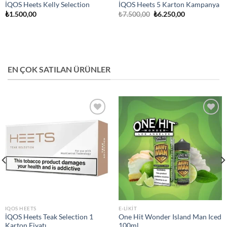
İQOS Heets Kelly Selection
İQOS Heets 5 Karton Kampanya
Orijinal
Şu
₺
1.500,00
₺
7.500,00
₺
6.250,00
fiyat:
andaki
₺7.500,00.
fiyat:
₺6.250,00.
EN ÇOK SATILAN ÜRÜNLER
Add to
Add to
wishlist
wishlist
IQOS HEETS
E-LIKIT
İQOS Heets Teak Selection 1
One Hit Wonder Island Man Iced
Karton Fiyatı
100ml