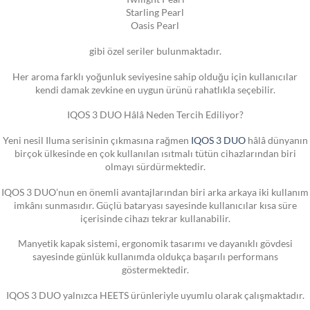
Starling Pearl
Oasis Pearl
gibi özel seriler bulunmaktadır.
Her aroma farklı yoğunluk seviyesine sahip olduğu için kullanıcılar
kendi damak zevkine en uygun ürünü rahatlıkla seçebilir.
IQOS 3 DUO Hâlâ Neden Tercih Ediliyor?
Yeni nesil Iluma serisinin çıkmasına rağmen
IQOS 3 DUO
hâlâ dünyanın
birçok ülkesinde en çok kullanılan ısıtmalı tütün cihazlarından biri
olmayı sürdürmektedir.
IQOS 3 DUO’nun en önemli avantajlarından biri arka arkaya iki kullanım
imkânı sunmasıdır. Güçlü bataryası sayesinde kullanıcılar kısa süre
içerisinde cihazı tekrar kullanabilir.
Manyetik kapak sistemi, ergonomik tasarımı ve dayanıklı gövdesi
sayesinde günlük kullanımda oldukça başarılı performans
göstermektedir.
IQOS 3 DUO yalnızca HEETS ürünleriyle uyumlu olarak çalışmaktadır.