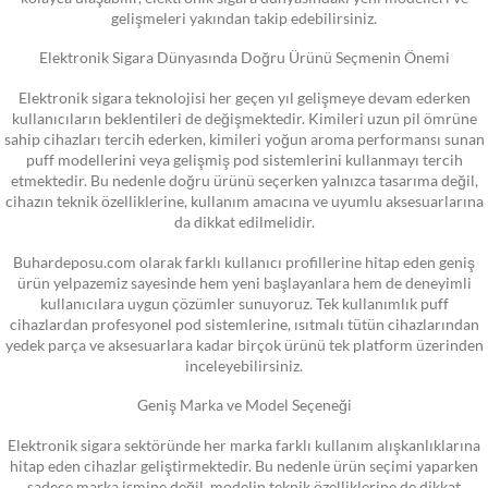
gelişmeleri yakından takip edebilirsiniz.
Elektronik Sigara Dünyasında Doğru Ürünü Seçmenin Önemi
Elektronik sigara teknolojisi her geçen yıl gelişmeye devam ederken
kullanıcıların beklentileri de değişmektedir. Kimileri uzun pil ömrüne
sahip cihazları tercih ederken, kimileri yoğun aroma performansı sunan
puff modellerini veya gelişmiş pod sistemlerini kullanmayı tercih
etmektedir. Bu nedenle doğru ürünü seçerken yalnızca tasarıma değil,
cihazın teknik özelliklerine, kullanım amacına ve uyumlu aksesuarlarına
da dikkat edilmelidir.
Buhardeposu.com olarak farklı kullanıcı profillerine hitap eden geniş
ürün yelpazemiz sayesinde hem yeni başlayanlara hem de deneyimli
kullanıcılara uygun çözümler sunuyoruz. Tek kullanımlık puff
cihazlardan profesyonel pod sistemlerine, ısıtmalı tütün cihazlarından
yedek parça ve aksesuarlara kadar birçok ürünü tek platform üzerinden
inceleyebilirsiniz.
Geniş Marka ve Model Seçeneği
Elektronik sigara sektöründe her marka farklı kullanım alışkanlıklarına
hitap eden cihazlar geliştirmektedir. Bu nedenle ürün seçimi yaparken
sadece marka ismine değil, modelin teknik özelliklerine de dikkat