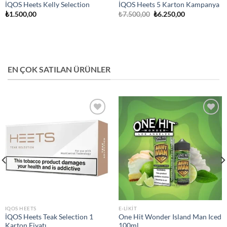
İQOS Heets Kelly Selection
İQOS Heets 5 Karton Kampanya
Orijinal
Şu
₺
1.500,00
₺
7.500,00
₺
6.250,00
fiyat:
andaki
₺7.500,00.
fiyat:
₺6.250,00.
EN ÇOK SATILAN ÜRÜNLER
Add to
Add to
wishlist
wishlist
IQOS HEETS
E-LIKIT
İQOS Heets Teak Selection 1
One Hit Wonder Island Man Iced
Karton Fiyatı
100ml