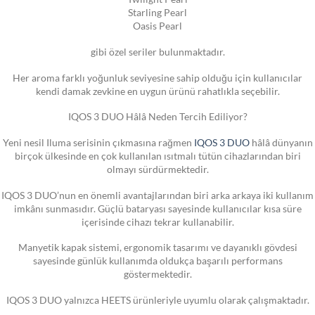
Starling Pearl
Oasis Pearl
gibi özel seriler bulunmaktadır.
Her aroma farklı yoğunluk seviyesine sahip olduğu için kullanıcılar
kendi damak zevkine en uygun ürünü rahatlıkla seçebilir.
IQOS 3 DUO Hâlâ Neden Tercih Ediliyor?
Yeni nesil Iluma serisinin çıkmasına rağmen
IQOS 3 DUO
hâlâ dünyanın
birçok ülkesinde en çok kullanılan ısıtmalı tütün cihazlarından biri
olmayı sürdürmektedir.
IQOS 3 DUO’nun en önemli avantajlarından biri arka arkaya iki kullanım
imkânı sunmasıdır. Güçlü bataryası sayesinde kullanıcılar kısa süre
içerisinde cihazı tekrar kullanabilir.
Manyetik kapak sistemi, ergonomik tasarımı ve dayanıklı gövdesi
sayesinde günlük kullanımda oldukça başarılı performans
göstermektedir.
IQOS 3 DUO yalnızca HEETS ürünleriyle uyumlu olarak çalışmaktadır.