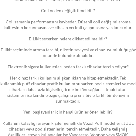
Coil neden değiştirilmelidir?
Coil zamanla performansını kaybeder. Düzenli coil değişimi aroma
kalitesinin korunmasına ve cihazın verimli çalışmasına yardımcı olur.
E-Likit seçerken nelere dikkat edilmelidir?
E-likit seçiminde aroma tercihi, nikotin seviyesi ve cihaz uyumluluğu göz
önünde bulundurulmalıdır.
Elektronik sigara kullanıcıları neden farklı cihazlar tercih ediyor?
Her cihaz farklı kullanım alışkanlıklarına hitap etmektedir. Tek
kullanımlık puff cihazlar pratik kullanım sunarken pod sistemleri ve mod
cihazları daha fazla kişiselleştirme imkânı sağlar. Isıtmalı tütün
sistemleri ise kendine özgü çalışma prensibiyle farklı bir deneyim
sunmaktadır.
Yeni başlayanlar için hangi ürünler önerilebilir?
Kullanım kolaylığı arayan kişiler genellikle Vozol Puff modelleri, JUUL
cihazları veya pod sistemlerini tercih etmektedir. Daha gelişmiş
özellikler isteyen kullanıcılar ise Vaporesso, Voopoo veya SMOK