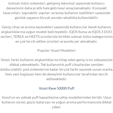
Isıtmalı tütün sistemleri, gelişmiş teknoloji sayesinde kullanıcı
deneyimini daha pratik hale getirmeyi amaçlamaktadır. Kompakt
tasarımları, taşınabilir yapıları ve kolay kullanım özellikleri sayesinde
günlük yaşamın birçok anında rahatlıkla kullanılabilir.
Geniş cihaz ve aroma seçenekleri sayesinde kullanıcılar kendi kullanım
alışkanlıklarına uygun modeli belirleyebilir. IQOS Iluma ve IQOS 3 DUO
serileri, TEREA ve HEETS ürünleriyle birlikte ısıtmalı tütün kategorisinin
en çok tercih edilen ürünleri arasında yer almaktadır.
Popüler Vozol Modelleri
Vozol, farklı kullanım alışkanlıklarına hitap eden geniş ürün yelpazesiyle
dikkat çekmektedir. Tek kullanımlık puff cihazlardan yeniden
doldurulabilir pod sistemlerine kadar birçok farklı seçenek sunan marka,
hem yeni başlayan hem de deneyimli kullanıcılar tarafından tercih
edilmektedir.
Vozol Rave 50000 Puff
Vozol’un en yüksek puff kapasitesine sahip modellerinden biridir. Uzun
kullanım süresi, güçlü bataryası ve yoğun aroma performansıyla dikkat
çeker.