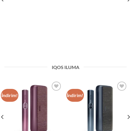
IQOS ILUMA
İndirim!
İndirim!
Add to
Add to
wishlist
wishlist