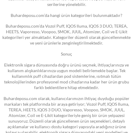
serilerine yönelebilir.
Buhardeposu.com’da hangi ürün kategorileri bulunmaktadır?
Buhardeposu.com’da Vozol Puff, IQOS Iluma, IQOS 3 DUO, TEREA,
HEETS, Vaporesso, Voopoo, SMOK, JUUL, Atomizer, Coil ve E-Likit
kategorileri yer almaktadır. Kategoriler düzenli olarak güncellenmekte
ve yeni ürünlerle zenginleştirilmektedir.
Sonuç
Elektronik sigara dünyasında doğru ürünü seçmek, ihtiyaçlarınıza ve
kullanım alışkanlıklarınıza uygun modeli belirlemekle başlar. Tek
kullanımlık puff cihazlardan pod sistemlerine, ısıtmalı tütün
teknolojilerinden profesyonel mod cihazlarına kadar her ürün grubu
farklı beklentilere hitap etmektedir.
Buhardeposu.com olarak, kullanıcılarımızın ihtiyaç duyduğu popüler
markaları tek platformda bir araya getiriyor; Vozol Puff, IQOS Iluma,
TEREA, HEETS, IQOS 3 DUO, Vaporesso, Voopoo, SMOK, JUUL,
Atomizer, Coil ve E-Likit kategorileriyle geniş bir ürün yelpazesi
sunuyoruz. Düzenli olarak güncellenen ürün seçenekleri, detaylı
açıklamalar ve kullanıcı dostu kategori yapısıyla aradığınız ürüne
kolayca ulaşabilir, elektronik sigara dünyasındaki yeni modelleri ve