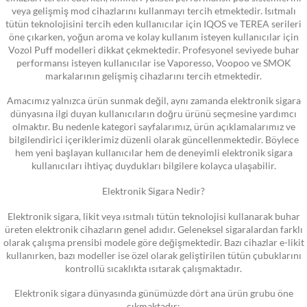
veya gelişmiş mod cihazlarını kullanmayı tercih etmektedir. Isıtmalı
tütün teknolojisini tercih eden kullanıcılar için IQOS ve TEREA serileri
öne çıkarken, yoğun aroma ve kolay kullanım isteyen kullanıcılar için
Vozol Puff modelleri dikkat çekmektedir. Profesyonel seviyede buhar
performansı isteyen kullanıcılar ise Vaporesso, Voopoo ve SMOK
markalarının gelişmiş cihazlarını tercih etmektedir.
Amacımız yalnızca ürün sunmak değil, aynı zamanda elektronik sigara
dünyasına ilgi duyan kullanıcıların doğru ürünü seçmesine yardımcı
olmaktır. Bu nedenle kategori sayfalarımız, ürün açıklamalarımız ve
bilgilendirici içeriklerimiz düzenli olarak güncellenmektedir. Böylece
hem yeni başlayan kullanıcılar hem de deneyimli elektronik sigara
kullanıcıları ihtiyaç duydukları bilgilere kolayca ulaşabilir.
Elektronik Sigara Nedir?
Elektronik sigara, likit veya ısıtmalı tütün teknolojisi kullanarak buhar
üreten elektronik cihazların genel adıdır. Geleneksel sigaralardan farklı
olarak çalışma prensibi modele göre değişmektedir. Bazı cihazlar e-likit
kullanırken, bazı modeller ise özel olarak geliştirilen tütün çubuklarını
kontrollü sıcaklıkta ısıtarak çalışmaktadır.
Elektronik sigara dünyasında günümüzde dört ana ürün grubu öne
çıkmaktadır: