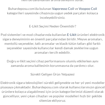
Buhardeposu.com’da bulunan
Vaporesso Coil
ve
Voopoo Coil
kategorileri sayesinde cihazınıza uygun yedek parçaları kolayca
inceleyebilirsiniz.
E-Likit Seçimi Neden Önemlidir?
Pod sistemleri ve mod cihazlarında kullanılan
E-Likit
ürünleri elektronik
sigara deneyiminin en önemli parçalarından biridir. Meyve aromaları,
mentollü seçenekler, tatlı aromalar ve klasik tütün tatları gibi farklı
seçenekler sayesinde kullanıcılar kendi damak zevklerine uygun
aromaları tercih edebilir.
Doğru e-likit seçimi cihaz performansını olumlu etkilerken aynı
zamanda aroma kalitesinin korunmasına da yardımcı olur.
Sürekli Gelişen Ürün Yelpazesi
Elektronik sigara teknolojileri sürekli gelişmekte ve her yıl yeni modeller
piyasaya çıkmaktadır. Buhardeposu.com olarak kullanıcılarımızın güncel
ürünlere kolayca ulaşabilmesi için ürün kategorilerimizi düzenli olarak
güncelliyor, yeni çıkan cihazları ve popüler modelleri hızlı bir şekilde
sitemize ekliyoruz.