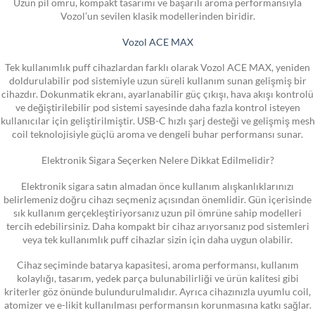
Uzun pil ömrü, kompakt tasarımı ve başarılı aroma performansıyla
Vozol’un sevilen klasik modellerinden biridir.
Vozol ACE MAX
Tek kullanımlık puff cihazlardan farklı olarak Vozol ACE MAX, yeniden
doldurulabilir pod sistemiyle uzun süreli kullanım sunan gelişmiş bir
cihazdır. Dokunmatik ekranı, ayarlanabilir güç çıkışı, hava akışı kontrolü
ve değiştirilebilir pod sistemi sayesinde daha fazla kontrol isteyen
kullanıcılar için geliştirilmiştir. USB-C hızlı şarj desteği ve gelişmiş mesh
coil teknolojisiyle güçlü aroma ve dengeli buhar performansı sunar.
Elektronik Sigara Seçerken Nelere Dikkat Edilmelidir?
Elektronik sigara satın almadan önce kullanım alışkanlıklarınızı
belirlemeniz doğru cihazı seçmeniz açısından önemlidir. Gün içerisinde
sık kullanım gerçekleştiriyorsanız uzun pil ömrüne sahip modelleri
tercih edebilirsiniz. Daha kompakt bir cihaz arıyorsanız pod sistemleri
veya tek kullanımlık puff cihazlar sizin için daha uygun olabilir.
Cihaz seçiminde batarya kapasitesi, aroma performansı, kullanım
kolaylığı, tasarım, yedek parça bulunabilirliği ve ürün kalitesi gibi
kriterler göz önünde bulundurulmalıdır. Ayrıca cihazınızla uyumlu coil,
atomizer ve e-likit kullanılması performansın korunmasına katkı sağlar.