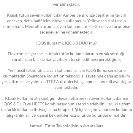
yer almaktadır.
Klasik tütün seven kullanıcılar Amber ve Bronze çeşitlerini tercih
ederken, daha hafif içim isteyen kullanıcılar Yellow serisini tercih
etmektedir. Mentollü aroma seven kullanıcılar ise Green ve Turquoise
seçeneklerine yönelmektedir.
IQOS Iluma mı, IQOS 3 DUO mu?
Elektronik sigara ve ısıtmalı tütün kullanıcılarının en sık sorduğu
sorulardan biri de hangi cihazın tercih edilmesi gerektiğidir.
Yeni nesil teknoloji arayan kullanıcılar için IQOS Iluma serisi öne
çıkmaktadır. Smartcore Induction teknolojisi sayesinde daha az bakım
gerektirmesi ve yalnızca TEREA ürünleriyle çalışması önemli avantajlar
sunmaktadır.
Klasik kullanım alışkanlığını devam ettirmek isteyen kullanıcılar ise
IQOS 3 DUO ve HEETS kombinasyonunu tercih edebilir. Her iki sistem
de farklı kullanıcı ihtiyaçlarına hitap ettiği için seçim yaparken kullanım
alışkanlıkları ve kişisel beklentiler göz önünde bulundurulmalıdır.
Isıtmalı Tütün Teknolojisinin Avantajları