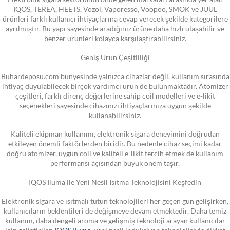
IQOS, TEREA, HEETS, Vozol, Vaporesso, Voopoo, SMOK ve JUUL
ürünleri farklı kullanıcı ihtiyaçlarına cevap verecek şekilde kategorilere
ayrılmıştır. Bu yapı sayesinde aradığınız ürüne daha hızlı ulaşabilir ve
benzer ürünleri kolayca karşılaştırabilirsiniz.
Geniş Ürün Çeşitliliği
Buhardeposu.com bünyesinde yalnızca cihazlar değil, kullanım sırasında
ihtiyaç duyulabilecek birçok yardımcı ürün de bulunmaktadır. Atomizer
çeşitleri, farklı direnç değerlerine sahip coil modelleri ve e-likit
seçenekleri sayesinde cihazınızı ihtiyaçlarınıza uygun şekilde
kullanabilirsiniz.
Kaliteli ekipman kullanımı, elektronik sigara deneyimini doğrudan
etkileyen önemli faktörlerden biridir. Bu nedenle cihaz seçimi kadar
doğru atomizer, uygun coil ve kaliteli e-likit tercih etmek de kullanım
performansı açısından büyük önem taşır.
IQOS Iluma ile Yeni Nesil Isıtma Teknolojisini Keşfedin
Elektronik sigara ve ısıtmalı tütün teknolojileri her geçen gün gelişirken,
kullanıcıların beklentileri de değişmeye devam etmektedir. Daha temiz
kullanım, daha dengeli aroma ve gelişmiş teknoloji arayan kullanıcılar
için geliştirilen
IQOS Iluma
, yeni nesil indüksiyon teknolojisiyle dikkat