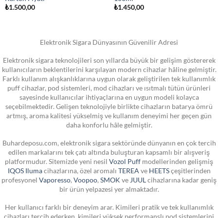
₺
1.500,00
₺
1.450,00
Elektronik Sigara Dünyasının Güvenilir Adresi
Elektronik sigara teknolojileri son yıllarda büyük bir gelişim göstererek
kullanıcıların beklentilerini karşılayan modern cihazlar hâline gelmiştir.
Farklı kullanım alışkanlıklarına uygun olarak geliştirilen tek kullanımlık
puff cihazlar, pod sistemleri, mod cihazları ve ısıtmalı tütün ürünleri
sayesinde kullanıcılar ihtiyaçlarına en uygun modeli kolayca
seçebilmektedir. Gelişen teknolojiyle birlikte cihazların batarya ömrü
artmış, aroma kalitesi yükselmiş ve kullanım deneyimi her geçen gün
daha konforlu hâle gelmiştir.
Buhardeposu.com, elektronik sigara sektöründe dünyanın en çok tercih
edilen markalarını tek çatı altında buluşturan kapsamlı bir alışveriş
platformudur. Sitemizde yeni nesil
Vozol Puff
modellerinden gelişmiş
IQOS Iluma
cihazlarına, özel aromalı
TEREA
ve
HEETS
çeşitlerinden
profesyonel
Vaporesso
,
Voopoo
,
SMOK
ve
JUUL
cihazlarına kadar geniş
bir ürün yelpazesi yer almaktadır.
Her kullanıcı farklı bir deneyim arar. Kimileri pratik ve tek kullanımlık
cihazları tercih ederken, kimileri yüksek performanslı pod sistemlerini