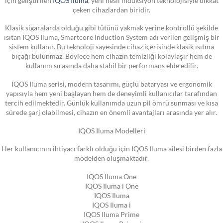
çeken cihazlardan biridir.
Klasik sigaralarda olduğu gibi tütünü yakmak yerine kontrollü şekilde
ısıtan IQOS Iluma, Smartcore Induction System adı verilen gelişmiş bir
sistem kullanır. Bu teknoloji sayesinde cihaz içerisinde klasik ısıtma
bıçağı bulunmaz. Böylece hem cihazın temizliği kolaylaşır hem de
kullanım sırasında daha stabil bir performans elde edilir.
IQOS Iluma serisi, modern tasarımı, güçlü bataryası ve ergonomik
yapısıyla hem yeni başlayan hem de deneyimli kullanıcılar tarafından
tercih edilmektedir. Günlük kullanımda uzun pil ömrü sunması ve kısa
sürede şarj olabilmesi, cihazın en önemli avantajları arasında yer alır.
IQOS Iluma Modelleri
Her kullanıcının ihtiyacı farklı olduğu için IQOS Iluma ailesi birden fazla
modelden oluşmaktadır.
IQOS Iluma One
IQOS Iluma i One
IQOS Iluma
IQOS Iluma i
IQOS Iluma Prime