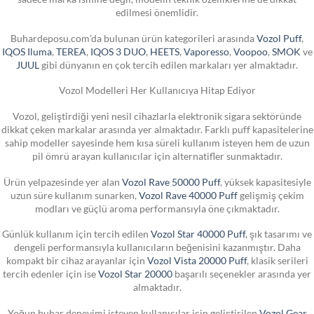
edilmesi önemlidir.
Buhardeposu.com’da bulunan ürün kategorileri arasında
Vozol Puff
,
IQOS Iluma
,
TEREA
,
IQOS 3 DUO
,
HEETS
,
Vaporesso
,
Voopoo
,
SMOK
ve
JUUL
gibi dünyanın en çok tercih edilen markaları yer almaktadır.
Vozol Modelleri Her Kullanıcıya Hitap Ediyor
Vozol, geliştirdiği yeni nesil cihazlarla elektronik sigara sektöründe
dikkat çeken markalar arasında yer almaktadır. Farklı puff kapasitelerine
sahip modeller sayesinde hem kısa süreli kullanım isteyen hem de uzun
pil ömrü arayan kullanıcılar için alternatifler sunmaktadır.
Ürün yelpazesinde yer alan
Vozol Rave 50000 Puff
, yüksek kapasitesiyle
uzun süre kullanım sunarken,
Vozol Rave 40000 Puff
gelişmiş çekim
modları ve güçlü aroma performansıyla öne çıkmaktadır.
Günlük kullanım için tercih edilen
Vozol Star 40000 Puff
, şık tasarımı ve
dengeli performansıyla kullanıcıların beğenisini kazanmıştır. Daha
kompakt bir cihaz arayanlar için
Vozol Vista 20000 Puff
, klasik serileri
tercih edenler için ise
Vozol Star 20000
başarılı seçenekler arasında yer
almaktadır.
Yoğun buhar deneyimi isteyen kullanıcılar için geliştirilen
Vozol Gear