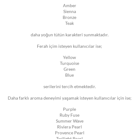
Amber
Sienna
Bronze
Teak
daha yoğun tütün karakteri sunmaktadır.
Ferah içim isteyen kullanıcılar ise;
Yellow
Turquoise
Green
Blue
serilerini tercih etmektedir.
Daha farklı aroma deneyimi yaşamak isteyen kullanıcılar için ise;
Purple
Ruby Fuse
Summer Wave
Riviera Pearl
Provence Pearl
Twilight Pearl