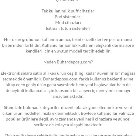
Tek kullanımlık puff cihazlar
Pod sistemleri
Mod cihazları
Isıtmalı tütün sistemleri
Her ürün grubunun kullanım amacı, teknik özellikleri ve performansı
birbirinden farklıdır. Kullanıcılar günlük kullanım alışkanlıklarına göre
kendileri için en uygun modeli tercih edebilir.
Neden Buhardeposu.com?
Elektronik sigara satın alırken ürün çeşitliliği kadar güvenilir bir mağaza
seçmek de önemlidir. Buhardeposu.com, farklı kullanıcı beklentilerine
hitap eden geniş ürün gamı sayesinde hem yeni başlayanlar hem de
deneyimli kullanıcılar için kapsamlı bir alışveriş deneyimi sunmayı
amaçlamaktadır.
Sitemizde bulunan kategoriler düzenli olarak güncellenmekte ve yeni
çıkan ürün modelleri hızla eklenmektedir. Böylece kullanıcılar yalnızca
popüler ürünlere değil, aynı zamanda yeni nesil cihazlara ve güncel
serilere de kolayca ulaşabilmektedir.
Elektronik sigara sektörünün önde gelen markaları arasında yer alan