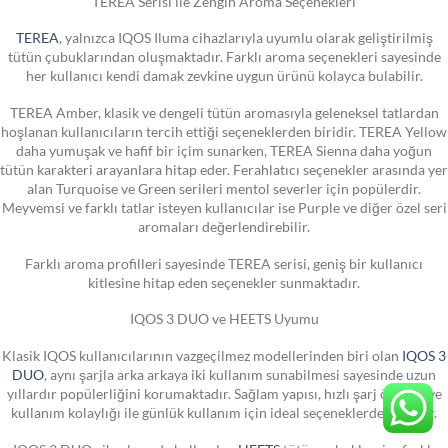
TEREA Serisi ile Zengin Aroma Seçenekleri
TEREA
, yalnızca IQOS Iluma cihazlarıyla uyumlu olarak geliştirilmiş
tütün çubuklarından oluşmaktadır. Farklı aroma seçenekleri sayesinde
her kullanıcı kendi damak zevkine uygun ürünü kolayca bulabilir.
TEREA Amber, klasik ve dengeli tütün aromasıyla geleneksel tatlardan
hoşlanan kullanıcıların tercih ettiği seçeneklerden biridir. TEREA Yellow
daha yumuşak ve hafif bir içim sunarken, TEREA Sienna daha yoğun
tütün karakteri arayanlara hitap eder. Ferahlatıcı seçenekler arasında yer
alan Turquoise ve Green serileri mentol severler için popülerdir.
Meyvemsi ve farklı tatlar isteyen kullanıcılar ise Purple ve diğer özel seri
aromaları değerlendirebilir.
Farklı aroma profilleri sayesinde TEREA serisi, geniş bir kullanıcı
kitlesine hitap eden seçenekler sunmaktadır.
IQOS 3 DUO ve HEETS Uyumu
Klasik IQOS kullanıcılarının vazgeçilmez modellerinden biri olan
IQOS 3
DUO
, aynı şarjla arka arkaya iki kullanım sunabilmesi sayesinde uzun
yıllardır popülerliğini korumaktadır. Sağlam yapısı, hızlı şarj özelliği ve
kullanım kolaylığı ile günlük kullanım için ideal seçeneklerden biridir.