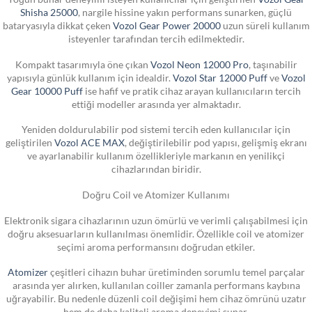
Shisha 25000
, nargile hissine yakın performans sunarken, güçlü
bataryasıyla dikkat çeken
Vozol Gear Power 20000
uzun süreli kullanım
isteyenler tarafından tercih edilmektedir.
Kompakt tasarımıyla öne çıkan
Vozol Neon 12000 Pro
, taşınabilir
yapısıyla günlük kullanım için idealdir.
Vozol Star 12000 Puff
ve
Vozol
Gear 10000 Puff
ise hafif ve pratik cihaz arayan kullanıcıların tercih
ettiği modeller arasında yer almaktadır.
Yeniden doldurulabilir pod sistemi tercih eden kullanıcılar için
geliştirilen
Vozol ACE MAX
, değiştirilebilir pod yapısı, gelişmiş ekranı
ve ayarlanabilir kullanım özellikleriyle markanın en yenilikçi
cihazlarından biridir.
Doğru Coil ve Atomizer Kullanımı
Elektronik sigara cihazlarının uzun ömürlü ve verimli çalışabilmesi için
doğru aksesuarların kullanılması önemlidir. Özellikle coil ve atomizer
seçimi aroma performansını doğrudan etkiler.
Atomizer
çeşitleri cihazın buhar üretiminden sorumlu temel parçalar
arasında yer alırken, kullanılan coiller zamanla performans kaybına
uğrayabilir. Bu nedenle düzenli coil değişimi hem cihaz ömrünü uzatır
hem de daha kaliteli aroma deneyimi sunar.