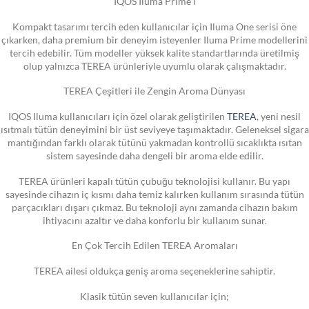
IQOS Iluma Prime i
Kompakt tasarımı tercih eden kullanıcılar için Iluma One serisi öne
çıkarken, daha premium bir deneyim isteyenler Iluma Prime modellerini
tercih edebilir. Tüm modeller yüksek kalite standartlarında üretilmiş
olup yalnızca TEREA ürünleriyle uyumlu olarak çalışmaktadır.
TEREA Çeşitleri ile Zengin Aroma Dünyası
IQOS Iluma kullanıcıları için özel olarak geliştirilen
TEREA
, yeni nesil
ısıtmalı tütün deneyimini bir üst seviyeye taşımaktadır. Geleneksel sigara
mantığından farklı olarak tütünü yakmadan kontrollü sıcaklıkta ısıtan
sistem sayesinde daha dengeli bir aroma elde edilir.
TEREA ürünleri kapalı tütün çubuğu teknolojisi kullanır. Bu yapı
sayesinde cihazın iç kısmı daha temiz kalırken kullanım sırasında tütün
parçacıkları dışarı çıkmaz. Bu teknoloji aynı zamanda cihazın bakım
ihtiyacını azaltır ve daha konforlu bir kullanım sunar.
En Çok Tercih Edilen TEREA Aromaları
TEREA ailesi oldukça geniş aroma seçeneklerine sahiptir.
Klasik tütün seven kullanıcılar için;