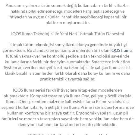
Amacımız yalnızca ürün sunmak değil; kullanıcıların farklı cihazlar
hakkında bilgi edinebileceği, modelleri karşılaştırabileceği ve
ihtiyaçlarına uygun ürünleri rahatlıkla seçebileceği kapsamlı bir
platform oluşturmaktır.
IQOS Iluma Teknolojisi ile Yeni Nesil Isıtmalı Tütün Deneyimi
Isıtmalı tütün teknolojisi son yıllarda dünya genelinde büyük ilgi
görmektedir. Bu alandaki en gelişmiş ürünlerden biri olan
IQOS Iluma
,
tütünü yakmak yerine kontrollü şekilde ısıtan teknolojisi sayesinde
kullanıcılarına farklı bir deneyim sunmaktadır. Smartcore Induction
System adı verilen manyetik ısıtma teknolojisi ile çalışan Iluma serisi,
klasik bıçaklı sistemlerden farklı olarak daha kolay kullanım ve daha
pratik temizlik avantajı sağlar.
IQOS Iluma serisi farklı ihtiyaçlara hitap eden modellerden
oluşmaktadır. Kompakt tasarımıyla Iluma One, gelişmiş özellikleriyle
Iluma i One, premium malzeme kalitesiyle Iluma Prime ve daha üst
segment kullanıcılar için geliştirilen Iluma Prime i serisi, performans ve
kullanım konforunu bir araya getirir. Ergonomik yapıları, uzun pil
ömürleri ve modern tasarımları sayesinde hem yeni kullanıcılar hem de
deneyimli kullanıcılar tarafından tercih edilmektedir.