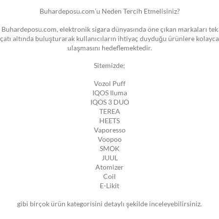
Buhardeposu.com’u Neden Tercih Etmelisiniz?
Buhardeposu.com, elektronik sigara dünyasında öne çıkan markaları tek
çatı altında buluşturarak kullanıcıların ihtiyaç duyduğu ürünlere kolayca
ulaşmasını hedeflemektedir.
Sitemizde;
Vozol Puff
IQOS Iluma
IQOS 3 DUO
TEREA
HEETS
Vaporesso
Voopoo
SMOK
JUUL
Atomizer
Coil
E-Likit
gibi birçok ürün kategorisini detaylı şekilde inceleyebilirsiniz.