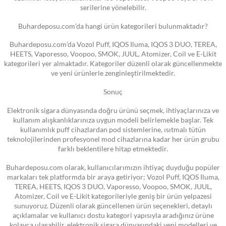
serilerine yönelebilir.
Buhardeposu.com’da hangi ürün kategorileri bulunmaktadır?
Buhardeposu.com’da Vozol Puff, IQOS Iluma, IQOS 3 DUO, TEREA,
HEETS, Vaporesso, Voopoo, SMOK, JUUL, Atomizer, Coil ve E-Likit
kategorileri yer almaktadır. Kategoriler düzenli olarak güncellenmekte
ve yeni ürünlerle zenginleştirilmektedir.
Sonuç
Elektronik sigara dünyasında doğru ürünü seçmek, ihtiyaçlarınıza ve
kullanım alışkanlıklarınıza uygun modeli belirlemekle başlar. Tek
kullanımlık puff cihazlardan pod sistemlerine, ısıtmalı tütün
teknolojilerinden profesyonel mod cihazlarına kadar her ürün grubu
farklı beklentilere hitap etmektedir.
Buhardeposu.com olarak, kullanıcılarımızın ihtiyaç duyduğu popüler
markaları tek platformda bir araya getiriyor; Vozol Puff, IQOS Iluma,
TEREA, HEETS, IQOS 3 DUO, Vaporesso, Voopoo, SMOK, JUUL,
Atomizer, Coil ve E-Likit kategorileriyle geniş bir ürün yelpazesi
sunuyoruz. Düzenli olarak güncellenen ürün seçenekleri, detaylı
açıklamalar ve kullanıcı dostu kategori yapısıyla aradığınız ürüne
kolayca ulaşabilir, elektronik sigara dünyasındaki yeni modelleri ve