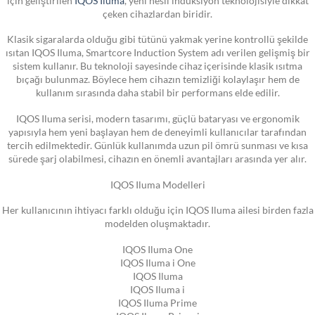
çeken cihazlardan biridir.
Klasik sigaralarda olduğu gibi tütünü yakmak yerine kontrollü şekilde
ısıtan IQOS Iluma, Smartcore Induction System adı verilen gelişmiş bir
sistem kullanır. Bu teknoloji sayesinde cihaz içerisinde klasik ısıtma
bıçağı bulunmaz. Böylece hem cihazın temizliği kolaylaşır hem de
kullanım sırasında daha stabil bir performans elde edilir.
IQOS Iluma serisi, modern tasarımı, güçlü bataryası ve ergonomik
yapısıyla hem yeni başlayan hem de deneyimli kullanıcılar tarafından
tercih edilmektedir. Günlük kullanımda uzun pil ömrü sunması ve kısa
sürede şarj olabilmesi, cihazın en önemli avantajları arasında yer alır.
IQOS Iluma Modelleri
Her kullanıcının ihtiyacı farklı olduğu için IQOS Iluma ailesi birden fazla
modelden oluşmaktadır.
IQOS Iluma One
IQOS Iluma i One
IQOS Iluma
IQOS Iluma i
IQOS Iluma Prime