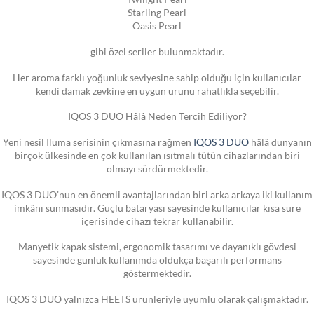
Starling Pearl
Oasis Pearl
gibi özel seriler bulunmaktadır.
Her aroma farklı yoğunluk seviyesine sahip olduğu için kullanıcılar
kendi damak zevkine en uygun ürünü rahatlıkla seçebilir.
IQOS 3 DUO Hâlâ Neden Tercih Ediliyor?
Yeni nesil Iluma serisinin çıkmasına rağmen
IQOS 3 DUO
hâlâ dünyanın
birçok ülkesinde en çok kullanılan ısıtmalı tütün cihazlarından biri
olmayı sürdürmektedir.
IQOS 3 DUO’nun en önemli avantajlarından biri arka arkaya iki kullanım
imkânı sunmasıdır. Güçlü bataryası sayesinde kullanıcılar kısa süre
içerisinde cihazı tekrar kullanabilir.
Manyetik kapak sistemi, ergonomik tasarımı ve dayanıklı gövdesi
sayesinde günlük kullanımda oldukça başarılı performans
göstermektedir.
IQOS 3 DUO yalnızca HEETS ürünleriyle uyumlu olarak çalışmaktadır.