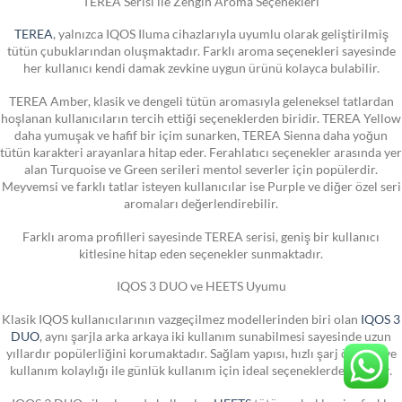
TEREA Serisi ile Zengin Aroma Seçenekleri
TEREA
, yalnızca IQOS Iluma cihazlarıyla uyumlu olarak geliştirilmiş
tütün çubuklarından oluşmaktadır. Farklı aroma seçenekleri sayesinde
her kullanıcı kendi damak zevkine uygun ürünü kolayca bulabilir.
TEREA Amber, klasik ve dengeli tütün aromasıyla geleneksel tatlardan
hoşlanan kullanıcıların tercih ettiği seçeneklerden biridir. TEREA Yellow
daha yumuşak ve hafif bir içim sunarken, TEREA Sienna daha yoğun
tütün karakteri arayanlara hitap eder. Ferahlatıcı seçenekler arasında yer
alan Turquoise ve Green serileri mentol severler için popülerdir.
Meyvemsi ve farklı tatlar isteyen kullanıcılar ise Purple ve diğer özel seri
aromaları değerlendirebilir.
Farklı aroma profilleri sayesinde TEREA serisi, geniş bir kullanıcı
kitlesine hitap eden seçenekler sunmaktadır.
IQOS 3 DUO ve HEETS Uyumu
Klasik IQOS kullanıcılarının vazgeçilmez modellerinden biri olan
IQOS 3
DUO
, aynı şarjla arka arkaya iki kullanım sunabilmesi sayesinde uzun
yıllardır popülerliğini korumaktadır. Sağlam yapısı, hızlı şarj özelliği ve
kullanım kolaylığı ile günlük kullanım için ideal seçeneklerden biridir.