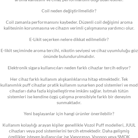
Coil neden değiştirilmelidir?
Coil zamanla performansını kaybeder. Düzenli coil değişimi aroma
kalitesinin korunmasına ve cihazın verimli çalışmasına yardımcı olur.
E-Likit seçerken nelere dikkat edilmelidir?
E-likit seçiminde aroma tercihi, nikotin seviyesi ve cihaz uyumluluğu göz
önünde bulundurulmalıdır.
Elektronik sigara kullanıcıları neden farklı cihazlar tercih ediyor?
Her cihaz farklı kullanım alışkanlıklarına hitap etmektedir. Tek
kullanımlık puff cihazlar pratik kullanım sunarken pod sistemleri ve mod
cihazları daha fazla kişiselleştirme imkânı sağlar. Isıtmalı tütün
sistemleri ise kendine özgü çalışma prensibiyle farklı bir deneyim
sunmaktadır.
Yeni başlayanlar için hangi ürünler önerilebilir?
Kullanım kolaylığı arayan kişiler genellikle Vozol Puff modelleri, JUUL
cihazları veya pod sistemlerini tercih etmektedir. Daha gelişmiş
özellikler isteyen kullanıcılar ise Vaporesso, Voopoo veya SMOK