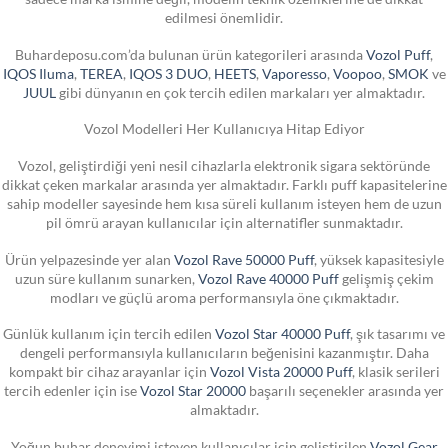
edilmesi önemlidir.
Buhardeposu.com’da bulunan ürün kategorileri arasında
Vozol Puff
,
IQOS Iluma
,
TEREA
,
IQOS 3 DUO
,
HEETS
,
Vaporesso
,
Voopoo
,
SMOK
ve
JUUL
gibi dünyanın en çok tercih edilen markaları yer almaktadır.
Vozol Modelleri Her Kullanıcıya Hitap Ediyor
Vozol, geliştirdiği yeni nesil cihazlarla elektronik sigara sektöründe
dikkat çeken markalar arasında yer almaktadır. Farklı puff kapasitelerine
sahip modeller sayesinde hem kısa süreli kullanım isteyen hem de uzun
pil ömrü arayan kullanıcılar için alternatifler sunmaktadır.
Ürün yelpazesinde yer alan
Vozol Rave 50000 Puff
, yüksek kapasitesiyle
uzun süre kullanım sunarken,
Vozol Rave 40000 Puff
gelişmiş çekim
modları ve güçlü aroma performansıyla öne çıkmaktadır.
Günlük kullanım için tercih edilen
Vozol Star 40000 Puff
, şık tasarımı ve
dengeli performansıyla kullanıcıların beğenisini kazanmıştır. Daha
kompakt bir cihaz arayanlar için
Vozol Vista 20000 Puff
, klasik serileri
tercih edenler için ise
Vozol Star 20000
başarılı seçenekler arasında yer
almaktadır.
Yoğun buhar deneyimi isteyen kullanıcılar için geliştirilen
Vozol Gear