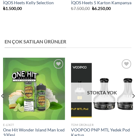
İQOS Heets Kelly Selection
İQOS Heets 5 Karton Kampanya
Orijinal
Şu
₺
1.500,00
₺
7.500,00
₺
6.250,00
fiyat:
andaki
₺7.500,00.
fiyat:
₺6.250,00.
EN ÇOK SATILAN ÜRÜNLER
Add to
Add to
wishlist
wishlist
STOKTA YOK
E-LIKIT
TÜM ÜRÜNLER
One Hit Wonder Island Man Iced
VOOPOO PNP MTL Yedek Pod
100ml
Kartuş