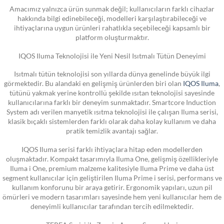
Amacımız yalnızca ürün sunmak değil; kullanıcıların farklı cihazlar
hakkında bilgi edinebileceği, modelleri karşılaştırabileceği ve
ihtiyaçlarına uygun ürünleri rahatlıkla seçebileceği kapsamlı bir
platform oluşturmaktır.
IQOS Iluma Teknolojisi ile Yeni Nesil Isıtmalı Tütün Deneyimi
Isıtmalı tütün teknolojisi son yıllarda dünya genelinde büyük ilgi
görmektedir. Bu alandaki en gelişmiş ürünlerden biri olan
IQOS Iluma
,
tütünü yakmak yerine kontrollü şekilde ısıtan teknolojisi sayesinde
kullanıcılarına farklı bir deneyim sunmaktadır. Smartcore Induction
System adı verilen manyetik ısıtma teknolojisi ile çalışan Iluma serisi,
klasik bıçaklı sistemlerden farklı olarak daha kolay kullanım ve daha
pratik temizlik avantajı sağlar.
IQOS Iluma serisi farklı ihtiyaçlara hitap eden modellerden
oluşmaktadır. Kompakt tasarımıyla Iluma One, gelişmiş özellikleriyle
Iluma i One, premium malzeme kalitesiyle Iluma Prime ve daha üst
segment kullanıcılar için geliştirilen Iluma Prime i serisi, performans ve
kullanım konforunu bir araya getirir. Ergonomik yapıları, uzun pil
ömürleri ve modern tasarımları sayesinde hem yeni kullanıcılar hem de
deneyimli kullanıcılar tarafından tercih edilmektedir.