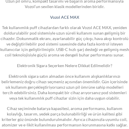
Uzun pil ömrü, kompakt tasarımı ve başarılı aroma performansıyla
Vozol’un sevilen klasik modellerinden biridir.
Vozol ACE MAX
Tek kullanımlık puff cihazlardan farklı olarak Vozol ACE MAX, yeniden
doldurulabilir pod sistemiyle uzun süreli kullanım sunan gelişmiş bir
cihazdır. Dokunmatik ekranı, ayarlanabilir güç çıkışı, hava akışı kontrolü
ve değiştirilebilir pod sistemi sayesinde daha fazla kontrol isteyen
kullanıcılar için geliştirilmiştir. USB-C hızlı şarj desteği ve gelişmiş mesh
coil teknolojisiyle güçlü aroma ve dengeli buhar performansı sunar.
Elektronik Sigara Seçerken Nelere Dikkat Edilmelidir?
Elektronik sigara satın almadan önce kullanım alışkanlıklarınızı
belirlemeniz doğru cihazı seçmeniz açısından önemlidir. Gün içerisinde
sık kullanım gerçekleştiriyorsanız uzun pil ömrüne sahip modelleri
tercih edebilirsiniz. Daha kompakt bir cihaz arıyorsanız pod sistemleri
veya tek kullanımlık puff cihazlar sizin için daha uygun olabilir.
Cihaz seçiminde batarya kapasitesi, aroma performansı, kullanım
kolaylığı, tasarım, yedek parça bulunabilirliği ve ürün kalitesi gibi
kriterler göz önünde bulundurulmalıdır. Ayrıca cihazınızla uyumlu coil,
atomizer ve e-likit kullanılması performansın korunmasına katkı sağlar.