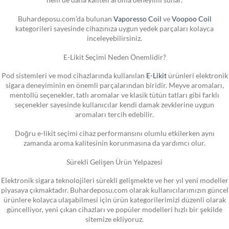
Buhardeposu.com’da bulunan
Vaporesso Coil
ve
Voopoo Coil
kategorileri sayesinde cihazınıza uygun yedek parçaları kolayca
inceleyebilirsiniz.
E-Likit Seçimi Neden Önemlidir?
Pod sistemleri ve mod cihazlarında kullanılan
E-Likit
ürünleri elektronik
sigara deneyiminin en önemli parçalarından biridir. Meyve aromaları,
mentollü seçenekler, tatlı aromalar ve klasik tütün tatları gibi farklı
seçenekler sayesinde kullanıcılar kendi damak zevklerine uygun
aromaları tercih edebilir.
Doğru e-likit seçimi cihaz performansını olumlu etkilerken aynı
zamanda aroma kalitesinin korunmasına da yardımcı olur.
Sürekli Gelişen Ürün Yelpazesi
Elektronik sigara teknolojileri sürekli gelişmekte ve her yıl yeni modeller
piyasaya çıkmaktadır. Buhardeposu.com olarak kullanıcılarımızın güncel
ürünlere kolayca ulaşabilmesi için ürün kategorilerimizi düzenli olarak
güncelliyor, yeni çıkan cihazları ve popüler modelleri hızlı bir şekilde
sitemize ekliyoruz.