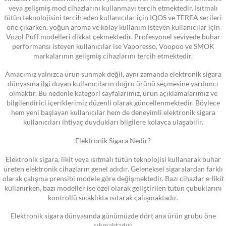
veya gelişmiş mod cihazlarını kullanmayı tercih etmektedir. Isıtmalı
tütün teknolojisini tercih eden kullanıcılar için IQOS ve TEREA serileri
öne çıkarken, yoğun aroma ve kolay kullanım isteyen kullanıcılar için
Vozol Puff modelleri dikkat çekmektedir. Profesyonel seviyede buhar
performansı isteyen kullanıcılar ise Vaporesso, Voopoo ve SMOK
markalarının gelişmiş cihazlarını tercih etmektedir.
Amacımız yalnızca ürün sunmak değil, aynı zamanda elektronik sigara
dünyasına ilgi duyan kullanıcıların doğru ürünü seçmesine yardımcı
olmaktır. Bu nedenle kategori sayfalarımız, ürün açıklamalarımız ve
bilgilendirici içeriklerimiz düzenli olarak güncellenmektedir. Böylece
hem yeni başlayan kullanıcılar hem de deneyimli elektronik sigara
kullanıcıları ihtiyaç duydukları bilgilere kolayca ulaşabilir.
Elektronik Sigara Nedir?
Elektronik sigara, likit veya ısıtmalı tütün teknolojisi kullanarak buhar
üreten elektronik cihazların genel adıdır. Geleneksel sigaralardan farklı
olarak çalışma prensibi modele göre değişmektedir. Bazı cihazlar e-likit
kullanırken, bazı modeller ise özel olarak geliştirilen tütün çubuklarını
kontrollü sıcaklıkta ısıtarak çalışmaktadır.
Elektronik sigara dünyasında günümüzde dört ana ürün grubu öne
çıkmaktadır: