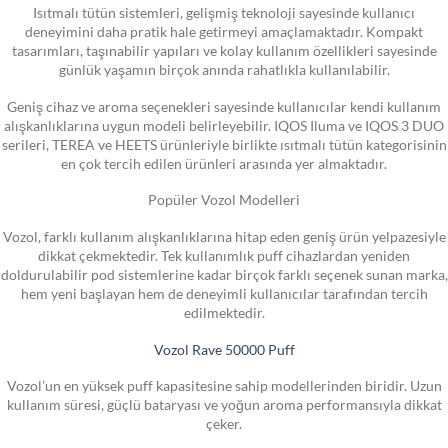
Isıtmalı tütün sistemleri, gelişmiş teknoloji sayesinde kullanıcı
deneyimini daha pratik hale getirmeyi amaçlamaktadır. Kompakt
tasarımları, taşınabilir yapıları ve kolay kullanım özellikleri sayesinde
günlük yaşamın birçok anında rahatlıkla kullanılabilir.
Geniş cihaz ve aroma seçenekleri sayesinde kullanıcılar kendi kullanım
alışkanlıklarına uygun modeli belirleyebilir. IQOS Iluma ve IQOS 3 DUO
serileri, TEREA ve HEETS ürünleriyle birlikte ısıtmalı tütün kategorisinin
en çok tercih edilen ürünleri arasında yer almaktadır.
Popüler Vozol Modelleri
Vozol, farklı kullanım alışkanlıklarına hitap eden geniş ürün yelpazesiyle
dikkat çekmektedir. Tek kullanımlık puff cihazlardan yeniden
doldurulabilir pod sistemlerine kadar birçok farklı seçenek sunan marka,
hem yeni başlayan hem de deneyimli kullanıcılar tarafından tercih
edilmektedir.
Vozol Rave 50000 Puff
Vozol’un en yüksek puff kapasitesine sahip modellerinden biridir. Uzun
kullanım süresi, güçlü bataryası ve yoğun aroma performansıyla dikkat
çeker.