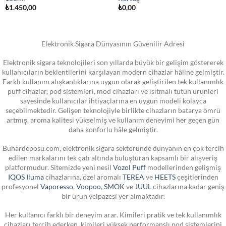
₺
1.450,00
₺
0,00
Elektronik Sigara Dünyasının Güvenilir Adresi
Elektronik sigara teknolojileri son yıllarda büyük bir gelişim göstererek
kullanıcıların beklentilerini karşılayan modern cihazlar hâline gelmiştir.
Farklı kullanım alışkanlıklarına uygun olarak geliştirilen tek kullanımlık
puff cihazlar, pod sistemleri, mod cihazları ve ısıtmalı tütün ürünleri
sayesinde kullanıcılar ihtiyaçlarına en uygun modeli kolayca
seçebilmektedir. Gelişen teknolojiyle birlikte cihazların batarya ömrü
artmış, aroma kalitesi yükselmiş ve kullanım deneyimi her geçen gün
daha konforlu hâle gelmiştir.
Buhardeposu.com, elektronik sigara sektöründe dünyanın en çok tercih
edilen markalarını tek çatı altında buluşturan kapsamlı bir alışveriş
platformudur. Sitemizde yeni nesil
Vozol Puff
modellerinden gelişmiş
IQOS Iluma
cihazlarına, özel aromalı
TEREA
ve
HEETS
çeşitlerinden
profesyonel
Vaporesso
,
Voopoo
,
SMOK
ve
JUUL
cihazlarına kadar geniş
bir ürün yelpazesi yer almaktadır.
Her kullanıcı farklı bir deneyim arar. Kimileri pratik ve tek kullanımlık
cihazları tercih ederken, kimileri yüksek performanslı pod sistemlerini