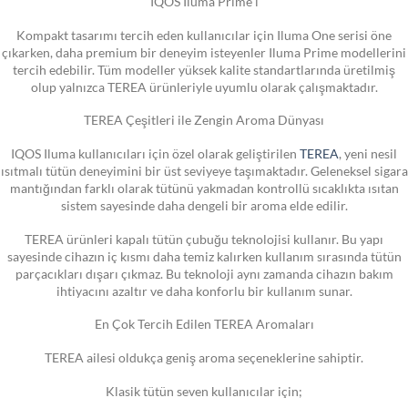
IQOS Iluma Prime i
Kompakt tasarımı tercih eden kullanıcılar için Iluma One serisi öne
çıkarken, daha premium bir deneyim isteyenler Iluma Prime modellerini
tercih edebilir. Tüm modeller yüksek kalite standartlarında üretilmiş
olup yalnızca TEREA ürünleriyle uyumlu olarak çalışmaktadır.
TEREA Çeşitleri ile Zengin Aroma Dünyası
IQOS Iluma kullanıcıları için özel olarak geliştirilen
TEREA
, yeni nesil
ısıtmalı tütün deneyimini bir üst seviyeye taşımaktadır. Geleneksel sigara
mantığından farklı olarak tütünü yakmadan kontrollü sıcaklıkta ısıtan
sistem sayesinde daha dengeli bir aroma elde edilir.
TEREA ürünleri kapalı tütün çubuğu teknolojisi kullanır. Bu yapı
sayesinde cihazın iç kısmı daha temiz kalırken kullanım sırasında tütün
parçacıkları dışarı çıkmaz. Bu teknoloji aynı zamanda cihazın bakım
ihtiyacını azaltır ve daha konforlu bir kullanım sunar.
En Çok Tercih Edilen TEREA Aromaları
TEREA ailesi oldukça geniş aroma seçeneklerine sahiptir.
Klasik tütün seven kullanıcılar için;