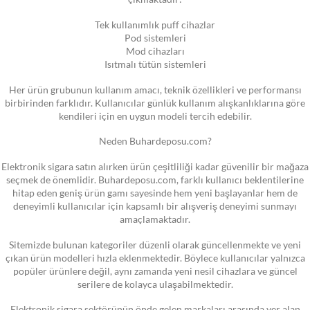
Tek kullanımlık puff cihazlar
Pod sistemleri
Mod cihazları
Isıtmalı tütün sistemleri
Her ürün grubunun kullanım amacı, teknik özellikleri ve performansı
birbirinden farklıdır. Kullanıcılar günlük kullanım alışkanlıklarına göre
kendileri için en uygun modeli tercih edebilir.
Neden Buhardeposu.com?
Elektronik sigara satın alırken ürün çeşitliliği kadar güvenilir bir mağaza
seçmek de önemlidir. Buhardeposu.com, farklı kullanıcı beklentilerine
hitap eden geniş ürün gamı sayesinde hem yeni başlayanlar hem de
deneyimli kullanıcılar için kapsamlı bir alışveriş deneyimi sunmayı
amaçlamaktadır.
Sitemizde bulunan kategoriler düzenli olarak güncellenmekte ve yeni
çıkan ürün modelleri hızla eklenmektedir. Böylece kullanıcılar yalnızca
popüler ürünlere değil, aynı zamanda yeni nesil cihazlara ve güncel
serilere de kolayca ulaşabilmektedir.
Elektronik sigara sektörünün önde gelen markaları arasında yer alan