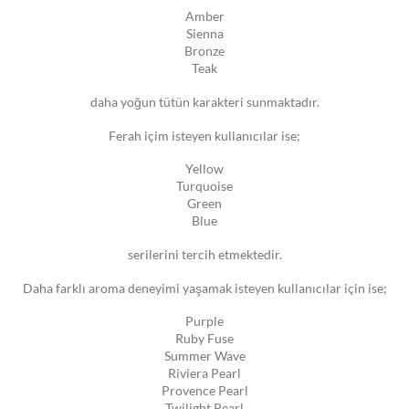
Amber
Sienna
Bronze
Teak
daha yoğun tütün karakteri sunmaktadır.
Ferah içim isteyen kullanıcılar ise;
Yellow
Turquoise
Green
Blue
serilerini tercih etmektedir.
Daha farklı aroma deneyimi yaşamak isteyen kullanıcılar için ise;
Purple
Ruby Fuse
Summer Wave
Riviera Pearl
Provence Pearl
Twilight Pearl