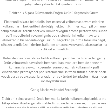
gelişmeleri yakından takip edebilirsiniz.
Elektronik Sigara Dünyasında Doğru Ürünü Seçmenin Önemi
Elektronik sigara teknolojisi her geçen yıl gelişmeye devam ederken
kullanıcıların beklentileri de değişmektedir. Kimileri uzun pil ömrüne
sahip cihazları tercih ederken, kimileri yoğun aroma performansı sunan
puff modellerini veya gelişmiş pod sistemlerini kullanmayı tercih
etmektedir. Bu nedenle doğru ürünü seçerken yalnızca tasarıma değil,
cihazın teknik özelliklerine, kullanım amacına ve uyumlu aksesuarlarına
da dikkat edilmelidir.
Buhardeposu.com olarak farklı kullanıcı profillerine hitap eden geniş
ürün yelpazemiz sayesinde hem yeni başlayanlara hem de deneyimli
kullanıcılara uygun çözümler sunuyoruz. Tek kullanımlık puff
cihazlardan profesyonel pod sistemlerine, ısıtmalı tütün cihazlarından
yedek parça ve aksesuarlara kadar birçok ürünü tek platform üzerinden
inceleyebilirsiniz.
Geniş Marka ve Model Seçeneği
Elektronik sigara sektöründe her marka farklı kullanım alışkanlıklarına
hitap eden cihazlar geliştirmektedir. Bu nedenle ürün seçimi yaparken
sadece marka ismine değil, modelin teknik özelliklerine de dikkat