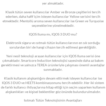
yer almaktadır.
Klasik tütün seven kullanıcılar Amber ve Bronze çeşitlerini tercih
ederken, daha hafif içim isteyen kullanıcılar Yellow serisini tercih
etmektedir. Mentollü aroma seven kullanıcılar ise Green ve Turquoise
seçeneklerine yönelmektedir.
IQOS Iluma mı, IQOS 3 DUO mu?
Elektronik sigara ve ısıtmalı tütün kullanıcılarının en sık sorduğu
sorulardan biri de hangi cihazın tercih edilmesi gerektiğidir.
Yeni nesil teknoloji arayan kullanıcılar için IQOS Iluma serisi öne
çıkmaktadır. Smartcore Induction teknolojisi sayesinde daha az bakım
gerektirmesi ve yalnızca TEREA ürünleriyle çalışması önemli avantajlar
sunmaktadır.
Klasik kullanım alışkanlığını devam ettirmek isteyen kullanıcılar ise
IQOS 3 DUO ve HEETS kombinasyonunu tercih edebilir. Her iki sistem
de farklı kullanıcı ihtiyaçlarına hitap ettiği için seçim yaparken kullanım
alışkanlıkları ve kişisel beklentiler göz önünde bulundurulmalıdır.
Isıtmalı Tütün Teknolojisinin Avantajları