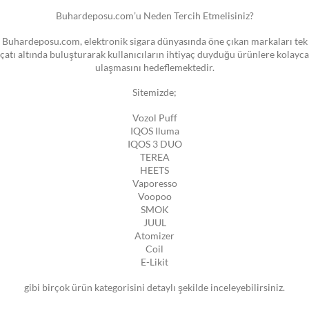
Buhardeposu.com’u Neden Tercih Etmelisiniz?
Buhardeposu.com, elektronik sigara dünyasında öne çıkan markaları tek
çatı altında buluşturarak kullanıcıların ihtiyaç duyduğu ürünlere kolayca
ulaşmasını hedeflemektedir.
Sitemizde;
Vozol Puff
IQOS Iluma
IQOS 3 DUO
TEREA
HEETS
Vaporesso
Voopoo
SMOK
JUUL
Atomizer
Coil
E-Likit
gibi birçok ürün kategorisini detaylı şekilde inceleyebilirsiniz.