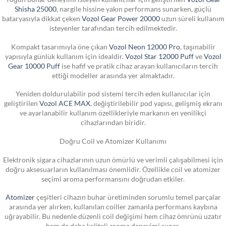
Shisha 25000
, nargile hissine yakın performans sunarken, güçlü
bataryasıyla dikkat çeken
Vozol Gear Power 20000
uzun süreli kullanım
isteyenler tarafından tercih edilmektedir.
Kompakt tasarımıyla öne çıkan
Vozol Neon 12000 Pro
, taşınabilir
yapısıyla günlük kullanım için idealdir.
Vozol Star 12000 Puff
ve
Vozol
Gear 10000 Puff
ise hafif ve pratik cihaz arayan kullanıcıların tercih
ettiği modeller arasında yer almaktadır.
Yeniden doldurulabilir pod sistemi tercih eden kullanıcılar için
geliştirilen
Vozol ACE MAX
, değiştirilebilir pod yapısı, gelişmiş ekranı
ve ayarlanabilir kullanım özellikleriyle markanın en yenilikçi
cihazlarından biridir.
Doğru Coil ve Atomizer Kullanımı
Elektronik sigara cihazlarının uzun ömürlü ve verimli çalışabilmesi için
doğru aksesuarların kullanılması önemlidir. Özellikle coil ve atomizer
seçimi aroma performansını doğrudan etkiler.
Atomizer
çeşitleri cihazın buhar üretiminden sorumlu temel parçalar
arasında yer alırken, kullanılan coiller zamanla performans kaybına
uğrayabilir. Bu nedenle düzenli coil değişimi hem cihaz ömrünü uzatır
hem de daha kaliteli aroma deneyimi sunar.