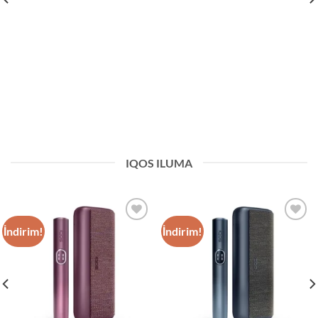
IQOS ILUMA
İndirim!
İndirim!
Add to
Add to
wishlist
wishlist