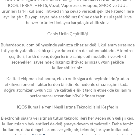
IQOS, TEREA, HEETS, Vozol, Vaporesso, Voopoo, SMOK ve JUUL
ürünleri farklı kullanıcı ihtiyaçlarına cevap verecek şekilde kategorilere
ayrılmıştır. Bu yapı sayesinde aradığınız ürüne daha hızlı ulaşabilir ve
benzer ürünleri kolayca karşılaştırabilirsiniz.
Geniş Ürün Çeşitliliği
Buhardeposu.com bünyesinde yalnızca cihazlar değil, kullanım sırasında
ihtiyaç duyulabilecek birçok yardımcı ürün de bulunmaktadır. Atomizer
çeşitleri, farklı direnç değerlerine sahip coil modelleri ve e-likit
seçenekleri sayesinde cihazınızı ihtiyaçlarınıza uygun şekilde
kullanabilirsiniz.
Kaliteli ekipman kullanımı, elektronik sigara deneyimini doğrudan
etkileyen önemli faktörlerden biridir. Bu nedenle cihaz seçimi kadar
doğru atomizer, uygun coil ve kaliteli e-likit tercih etmek de kullanım
performansı açısından büyük önem taşır.
IQOS Iluma ile Yeni Nesil Isıtma Teknolojisini Keşfedin
Elektronik sigara ve ısıtmalı tütün teknolojileri her geçen gün gelişirken,
kullanıcıların beklentileri de değişmeye devam etmektedir. Daha temiz
kullanım, daha dengeli aroma ve gelişmiş teknoloji arayan kullanıcılar
için geliştirilen
IQOS Iluma
, yeni nesil indüksiyon teknolojisiyle dikkat