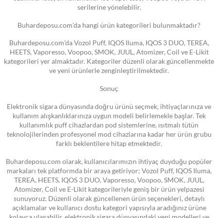
serilerine yönelebilir.
Buhardeposu.com’da hangi ürün kategorileri bulunmaktadır?
Buhardeposu.com’da Vozol Puff, IQOS Iluma, IQOS 3 DUO, TEREA,
HEETS, Vaporesso, Voopoo, SMOK, JUUL, Atomizer, Coil ve E-Likit
kategorileri yer almaktadır. Kategoriler düzenli olarak güncellenmekte
ve yeni ürünlerle zenginleştirilmektedir.
Sonuç
Elektronik sigara dünyasında doğru ürünü seçmek, ihtiyaçlarınıza ve
kullanım alışkanlıklarınıza uygun modeli belirlemekle başlar. Tek
kullanımlık puff cihazlardan pod sistemlerine, ısıtmalı tütün
teknolojilerinden profesyonel mod cihazlarına kadar her ürün grubu
farklı beklentilere hitap etmektedir.
Buhardeposu.com olarak, kullanıcılarımızın ihtiyaç duyduğu popüler
markaları tek platformda bir araya getiriyor; Vozol Puff, IQOS Iluma,
TEREA, HEETS, IQOS 3 DUO, Vaporesso, Voopoo, SMOK, JUUL,
Atomizer, Coil ve E-Likit kategorileriyle geniş bir ürün yelpazesi
sunuyoruz. Düzenli olarak güncellenen ürün seçenekleri, detaylı
açıklamalar ve kullanıcı dostu kategori yapısıyla aradığınız ürüne
kolayca ulaşabilir, elektronik sigara dünyasındaki yeni modelleri ve