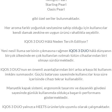
Starling Pearl
Oasis Pearl
gibi özel seriler bulunmaktadır.
Her aroma farklı yoğunluk seviyesine sahip olduğu için kullanıcılar
kendi damak zevkine en uygun ürünü rahatlıkla seçebilir.
IQOS 3 DUO Hâlâ Neden Tercih Ediliyor?
Yeni nesil Iluma serisinin çıkmasına rağmen
IQOS 3 DUO
hâlâ dünyanın
birçok ülkesinde en çok kullanılan ısıtmalı tütün cihazlarından biri
olmayı sürdürmektedir.
IQOS 3 DUO’nun en önemli avantajlarından biri arka arkaya iki kullanım
imkânı sunmasıdır. Güçlü bataryası sayesinde kullanıcılar kısa süre
içerisinde cihazı tekrar kullanabilir.
Manyetik kapak sistemi, ergonomik tasarımı ve dayanıklı gövdesi
sayesinde günlük kullanımda oldukça başarılı performans
göstermektedir.
IQOS 3 DUO yalnızca HEETS ürünleriyle uyumlu olarak çalışmaktadır.