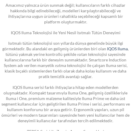
Amacımız yalnızca ürün sunmak değil; kullanıcıların farklı cihazlar
hakkında bilgi edinebileceği, modelleri karşılaştırabileceği ve
ihtiyaçlarına uygun ürünleri rahatlıkla seçebileceği kapsamlı bir
platform oluşturmaktır.
IQOS Iluma Teknolojisi ile Yeni Nesil Isıtmalı Tütün Deneyimi
Isıtmalı tütün teknolojisi son yıllarda dünya genelinde büyük ilgi
görmektedir. Bu alandaki en gelişmiş ürünlerden biri olan
IQOS Iluma
,
tütünü yakmak yerine kontrollü şekilde ısıtan teknolojisi sayesinde
kullanıcılarına farklı bir deneyim sunmaktadır. Smartcore Induction
System adı verilen manyetik ısıtma teknolojisi ile çalışan Iluma serisi,
klasik bıçaklı sistemlerden farklı olarak daha kolay kullanım ve daha
pratik temizlik avantajı sağlar.
IQOS Iluma serisi farklı ihtiyaçlara hitap eden modellerden
oluşmaktadır. Kompakt tasarımıyla Iluma One, gelişmiş özellikleriyle
Iluma i One, premium malzeme kalitesiyle Iluma Prime ve daha üst
segment kullanıcılar için geliştirilen Iluma Prime i serisi, performans ve
kullanım konforunu bir araya getirir. Ergonomik yapıları, uzun pil
ömürleri ve modern tasarımları sayesinde hem yeni kullanıcılar hem de
deneyimli kullanıcılar tarafından tercih edilmektedir.