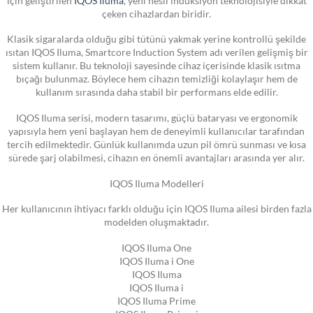
çeken cihazlardan biridir.
Klasik sigaralarda olduğu gibi tütünü yakmak yerine kontrollü şekilde
ısıtan IQOS Iluma, Smartcore Induction System adı verilen gelişmiş bir
sistem kullanır. Bu teknoloji sayesinde cihaz içerisinde klasik ısıtma
bıçağı bulunmaz. Böylece hem cihazın temizliği kolaylaşır hem de
kullanım sırasında daha stabil bir performans elde edilir.
IQOS Iluma serisi, modern tasarımı, güçlü bataryası ve ergonomik
yapısıyla hem yeni başlayan hem de deneyimli kullanıcılar tarafından
tercih edilmektedir. Günlük kullanımda uzun pil ömrü sunması ve kısa
sürede şarj olabilmesi, cihazın en önemli avantajları arasında yer alır.
IQOS Iluma Modelleri
Her kullanıcının ihtiyacı farklı olduğu için IQOS Iluma ailesi birden fazla
modelden oluşmaktadır.
IQOS Iluma One
IQOS Iluma i One
IQOS Iluma
IQOS Iluma i
IQOS Iluma Prime