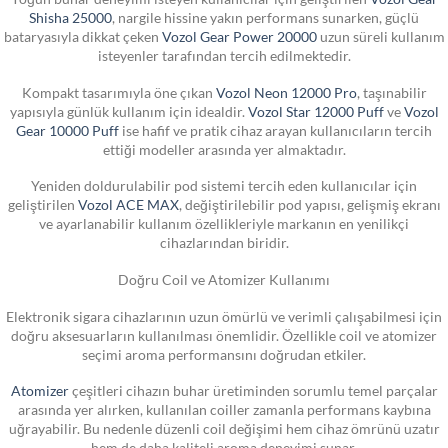
Shisha 25000
, nargile hissine yakın performans sunarken, güçlü
bataryasıyla dikkat çeken
Vozol Gear Power 20000
uzun süreli kullanım
isteyenler tarafından tercih edilmektedir.
Kompakt tasarımıyla öne çıkan
Vozol Neon 12000 Pro
, taşınabilir
yapısıyla günlük kullanım için idealdir.
Vozol Star 12000 Puff
ve
Vozol
Gear 10000 Puff
ise hafif ve pratik cihaz arayan kullanıcıların tercih
ettiği modeller arasında yer almaktadır.
Yeniden doldurulabilir pod sistemi tercih eden kullanıcılar için
geliştirilen
Vozol ACE MAX
, değiştirilebilir pod yapısı, gelişmiş ekranı
ve ayarlanabilir kullanım özellikleriyle markanın en yenilikçi
cihazlarından biridir.
Doğru Coil ve Atomizer Kullanımı
Elektronik sigara cihazlarının uzun ömürlü ve verimli çalışabilmesi için
doğru aksesuarların kullanılması önemlidir. Özellikle coil ve atomizer
seçimi aroma performansını doğrudan etkiler.
Atomizer
çeşitleri cihazın buhar üretiminden sorumlu temel parçalar
arasında yer alırken, kullanılan coiller zamanla performans kaybına
uğrayabilir. Bu nedenle düzenli coil değişimi hem cihaz ömrünü uzatır
hem de daha kaliteli aroma deneyimi sunar.