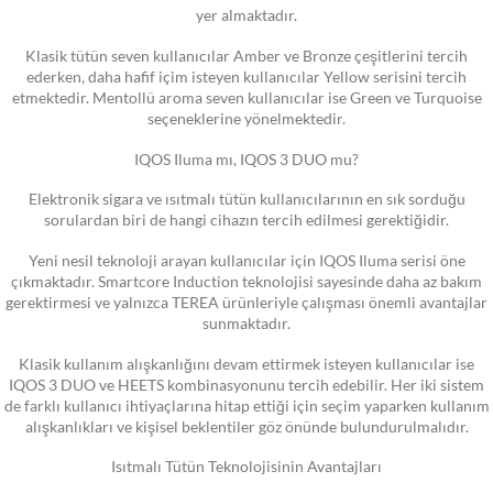
yer almaktadır.
Klasik tütün seven kullanıcılar Amber ve Bronze çeşitlerini tercih
ederken, daha hafif içim isteyen kullanıcılar Yellow serisini tercih
etmektedir. Mentollü aroma seven kullanıcılar ise Green ve Turquoise
seçeneklerine yönelmektedir.
IQOS Iluma mı, IQOS 3 DUO mu?
Elektronik sigara ve ısıtmalı tütün kullanıcılarının en sık sorduğu
sorulardan biri de hangi cihazın tercih edilmesi gerektiğidir.
Yeni nesil teknoloji arayan kullanıcılar için IQOS Iluma serisi öne
çıkmaktadır. Smartcore Induction teknolojisi sayesinde daha az bakım
gerektirmesi ve yalnızca TEREA ürünleriyle çalışması önemli avantajlar
sunmaktadır.
Klasik kullanım alışkanlığını devam ettirmek isteyen kullanıcılar ise
IQOS 3 DUO ve HEETS kombinasyonunu tercih edebilir. Her iki sistem
de farklı kullanıcı ihtiyaçlarına hitap ettiği için seçim yaparken kullanım
alışkanlıkları ve kişisel beklentiler göz önünde bulundurulmalıdır.
Isıtmalı Tütün Teknolojisinin Avantajları