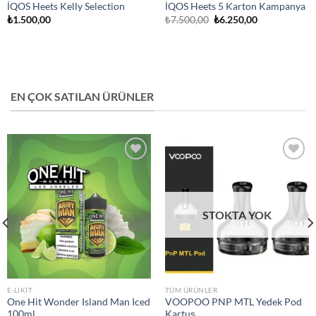
İQOS Heets Kelly Selection
İQOS Heets 5 Karton Kampanya
Orijinal
Şu
₺
1.500,00
₺
7.500,00
₺
6.250,00
fiyat:
andaki
₺7.500,00.
fiyat:
₺6.250,00.
EN ÇOK SATILAN ÜRÜNLER
Add to
Add to
wishlist
wishlist
STOKTA YOK
E-LIKIT
TÜM ÜRÜNLER
One Hit Wonder Island Man Iced
VOOPOO PNP MTL Yedek Pod
100ml
Kartuş