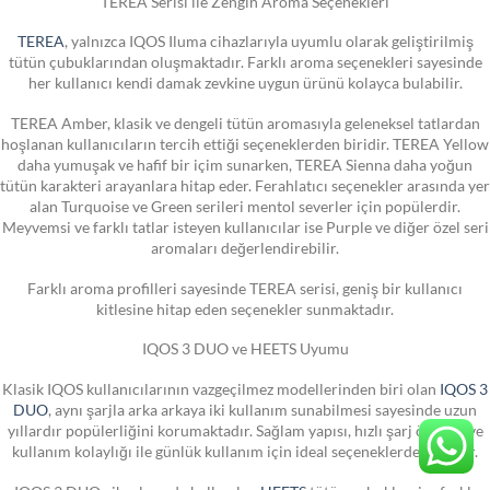
TEREA Serisi ile Zengin Aroma Seçenekleri
TEREA
, yalnızca IQOS Iluma cihazlarıyla uyumlu olarak geliştirilmiş
tütün çubuklarından oluşmaktadır. Farklı aroma seçenekleri sayesinde
her kullanıcı kendi damak zevkine uygun ürünü kolayca bulabilir.
TEREA Amber, klasik ve dengeli tütün aromasıyla geleneksel tatlardan
hoşlanan kullanıcıların tercih ettiği seçeneklerden biridir. TEREA Yellow
daha yumuşak ve hafif bir içim sunarken, TEREA Sienna daha yoğun
tütün karakteri arayanlara hitap eder. Ferahlatıcı seçenekler arasında yer
alan Turquoise ve Green serileri mentol severler için popülerdir.
Meyvemsi ve farklı tatlar isteyen kullanıcılar ise Purple ve diğer özel seri
aromaları değerlendirebilir.
Farklı aroma profilleri sayesinde TEREA serisi, geniş bir kullanıcı
kitlesine hitap eden seçenekler sunmaktadır.
IQOS 3 DUO ve HEETS Uyumu
Klasik IQOS kullanıcılarının vazgeçilmez modellerinden biri olan
IQOS 3
DUO
, aynı şarjla arka arkaya iki kullanım sunabilmesi sayesinde uzun
yıllardır popülerliğini korumaktadır. Sağlam yapısı, hızlı şarj özelliği ve
kullanım kolaylığı ile günlük kullanım için ideal seçeneklerden biridir.