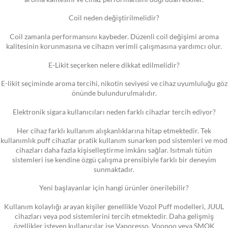
Coil neden değiştirilmelidir?
Coil zamanla performansını kaybeder. Düzenli coil değişimi aroma
kalitesinin korunmasına ve cihazın verimli çalışmasına yardımcı olur.
E-Likit seçerken nelere dikkat edilmelidir?
E-likit seçiminde aroma tercihi, nikotin seviyesi ve cihaz uyumluluğu göz
önünde bulundurulmalıdır.
Elektronik sigara kullanıcıları neden farklı cihazlar tercih ediyor?
Her cihaz farklı kullanım alışkanlıklarına hitap etmektedir. Tek
kullanımlık puff cihazlar pratik kullanım sunarken pod sistemleri ve mod
cihazları daha fazla kişiselleştirme imkânı sağlar. Isıtmalı tütün
sistemleri ise kendine özgü çalışma prensibiyle farklı bir deneyim
sunmaktadır.
Yeni başlayanlar için hangi ürünler önerilebilir?
Kullanım kolaylığı arayan kişiler genellikle Vozol Puff modelleri, JUUL
cihazları veya pod sistemlerini tercih etmektedir. Daha gelişmiş
özellikler isteyen kullanıcılar ise Vaporesso, Voopoo veya SMOK