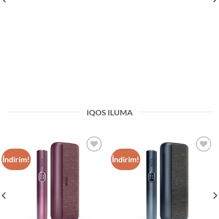
IQOS ILUMA
İndirim!
İndirim!
Add to
Add to
wishlist
wishlist