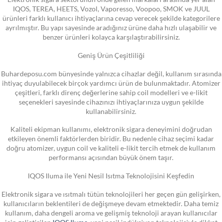
IQOS, TEREA, HEETS, Vozol, Vaporesso, Voopoo, SMOK ve JUUL
ürünleri farklı kullanıcı ihtiyaçlarına cevap verecek şekilde kategorilere
ayrılmıştır. Bu yapı sayesinde aradığınız ürüne daha hızlı ulaşabilir ve
benzer ürünleri kolayca karşılaştırabilirsiniz.
Geniş Ürün Çeşitliliği
Buhardeposu.com bünyesinde yalnızca cihazlar değil, kullanım sırasında
ihtiyaç duyulabilecek birçok yardımcı ürün de bulunmaktadır. Atomizer
çeşitleri, farklı direnç değerlerine sahip coil modelleri ve e-likit
seçenekleri sayesinde cihazınızı ihtiyaçlarınıza uygun şekilde
kullanabilirsiniz.
Kaliteli ekipman kullanımı, elektronik sigara deneyimini doğrudan
etkileyen önemli faktörlerden biridir. Bu nedenle cihaz seçimi kadar
doğru atomizer, uygun coil ve kaliteli e-likit tercih etmek de kullanım
performansı açısından büyük önem taşır.
IQOS Iluma ile Yeni Nesil Isıtma Teknolojisini Keşfedin
Elektronik sigara ve ısıtmalı tütün teknolojileri her geçen gün gelişirken,
kullanıcıların beklentileri de değişmeye devam etmektedir. Daha temiz
kullanım, daha dengeli aroma ve gelişmiş teknoloji arayan kullanıcılar
için geliştirilen
IQOS Iluma
, yeni nesil indüksiyon teknolojisiyle dikkat