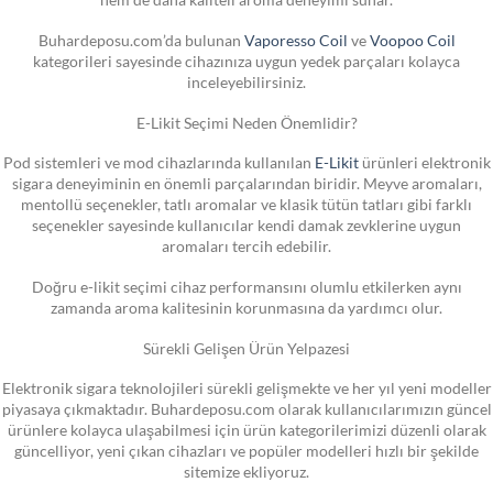
Buhardeposu.com’da bulunan
Vaporesso Coil
ve
Voopoo Coil
kategorileri sayesinde cihazınıza uygun yedek parçaları kolayca
inceleyebilirsiniz.
E-Likit Seçimi Neden Önemlidir?
Pod sistemleri ve mod cihazlarında kullanılan
E-Likit
ürünleri elektronik
sigara deneyiminin en önemli parçalarından biridir. Meyve aromaları,
mentollü seçenekler, tatlı aromalar ve klasik tütün tatları gibi farklı
seçenekler sayesinde kullanıcılar kendi damak zevklerine uygun
aromaları tercih edebilir.
Doğru e-likit seçimi cihaz performansını olumlu etkilerken aynı
zamanda aroma kalitesinin korunmasına da yardımcı olur.
Sürekli Gelişen Ürün Yelpazesi
Elektronik sigara teknolojileri sürekli gelişmekte ve her yıl yeni modeller
piyasaya çıkmaktadır. Buhardeposu.com olarak kullanıcılarımızın güncel
ürünlere kolayca ulaşabilmesi için ürün kategorilerimizi düzenli olarak
güncelliyor, yeni çıkan cihazları ve popüler modelleri hızlı bir şekilde
sitemize ekliyoruz.