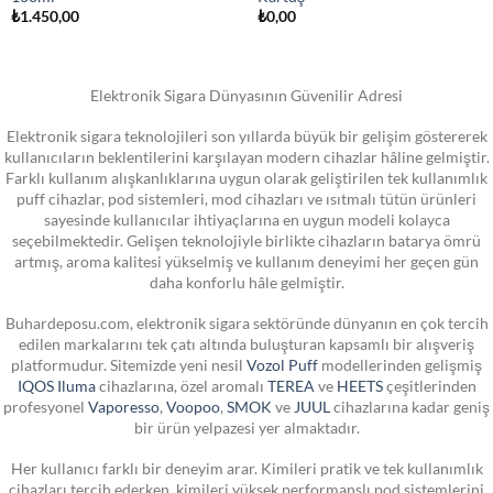
₺
1.450,00
₺
0,00
Elektronik Sigara Dünyasının Güvenilir Adresi
Elektronik sigara teknolojileri son yıllarda büyük bir gelişim göstererek
kullanıcıların beklentilerini karşılayan modern cihazlar hâline gelmiştir.
Farklı kullanım alışkanlıklarına uygun olarak geliştirilen tek kullanımlık
puff cihazlar, pod sistemleri, mod cihazları ve ısıtmalı tütün ürünleri
sayesinde kullanıcılar ihtiyaçlarına en uygun modeli kolayca
seçebilmektedir. Gelişen teknolojiyle birlikte cihazların batarya ömrü
artmış, aroma kalitesi yükselmiş ve kullanım deneyimi her geçen gün
daha konforlu hâle gelmiştir.
Buhardeposu.com, elektronik sigara sektöründe dünyanın en çok tercih
edilen markalarını tek çatı altında buluşturan kapsamlı bir alışveriş
platformudur. Sitemizde yeni nesil
Vozol Puff
modellerinden gelişmiş
IQOS Iluma
cihazlarına, özel aromalı
TEREA
ve
HEETS
çeşitlerinden
profesyonel
Vaporesso
,
Voopoo
,
SMOK
ve
JUUL
cihazlarına kadar geniş
bir ürün yelpazesi yer almaktadır.
Her kullanıcı farklı bir deneyim arar. Kimileri pratik ve tek kullanımlık
cihazları tercih ederken, kimileri yüksek performanslı pod sistemlerini