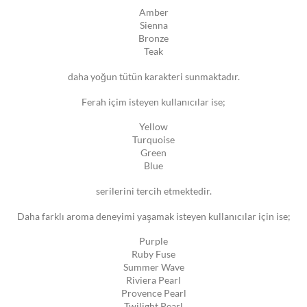
Amber
Sienna
Bronze
Teak
daha yoğun tütün karakteri sunmaktadır.
Ferah içim isteyen kullanıcılar ise;
Yellow
Turquoise
Green
Blue
serilerini tercih etmektedir.
Daha farklı aroma deneyimi yaşamak isteyen kullanıcılar için ise;
Purple
Ruby Fuse
Summer Wave
Riviera Pearl
Provence Pearl
Twilight Pearl