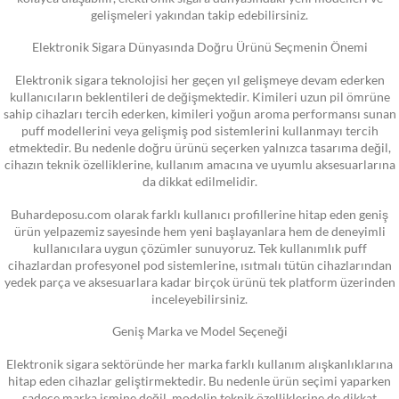
gelişmeleri yakından takip edebilirsiniz.
Elektronik Sigara Dünyasında Doğru Ürünü Seçmenin Önemi
Elektronik sigara teknolojisi her geçen yıl gelişmeye devam ederken
kullanıcıların beklentileri de değişmektedir. Kimileri uzun pil ömrüne
sahip cihazları tercih ederken, kimileri yoğun aroma performansı sunan
puff modellerini veya gelişmiş pod sistemlerini kullanmayı tercih
etmektedir. Bu nedenle doğru ürünü seçerken yalnızca tasarıma değil,
cihazın teknik özelliklerine, kullanım amacına ve uyumlu aksesuarlarına
da dikkat edilmelidir.
Buhardeposu.com olarak farklı kullanıcı profillerine hitap eden geniş
ürün yelpazemiz sayesinde hem yeni başlayanlara hem de deneyimli
kullanıcılara uygun çözümler sunuyoruz. Tek kullanımlık puff
cihazlardan profesyonel pod sistemlerine, ısıtmalı tütün cihazlarından
yedek parça ve aksesuarlara kadar birçok ürünü tek platform üzerinden
inceleyebilirsiniz.
Geniş Marka ve Model Seçeneği
Elektronik sigara sektöründe her marka farklı kullanım alışkanlıklarına
hitap eden cihazlar geliştirmektedir. Bu nedenle ürün seçimi yaparken
sadece marka ismine değil, modelin teknik özelliklerine de dikkat