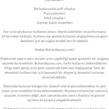
Tek kullanımlık puff cihazlar
Pod sistemleri
Mod cihazları
Isıtmalı tütün sistemleri
Her ürün grubunun kullanım amacı, teknik özellikleri ve performansı
birbirinden farklıdır. Kullanıcılar günlük kullanım alışkanlıklarına göre
kendileri için en uygun modeli tercih edebilir.
Neden Buhardeposu.com?
Elektronik sigara satın alırken ürün çeşitliliği kadar güvenilir bir mağaza
seçmek de önemlidir. Buhardeposu.com, farklı kullanıcı beklentilerine
hitap eden geniş ürün gamı sayesinde hem yeni başlayanlar hem de
deneyimli kullanıcılar için kapsamlı bir alışveriş deneyimi sunmayı
amaçlamaktadır.
Sitemizde bulunan kategoriler düzenli olarak güncellenmekte ve yeni
çıkan ürün modelleri hızla eklenmektedir. Böylece kullanıcılar yalnızca
popüler ürünlere değil, aynı zamanda yeni nesil cihazlara ve güncel
serilere de kolayca ulaşabilmektedir.
Elektronik sigara sektörünün önde gelen markaları arasında yer alan