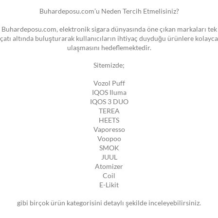
Buhardeposu.com’u Neden Tercih Etmelisiniz?
Buhardeposu.com, elektronik sigara dünyasında öne çıkan markaları tek
çatı altında buluşturarak kullanıcıların ihtiyaç duyduğu ürünlere kolayca
ulaşmasını hedeflemektedir.
Sitemizde;
Vozol Puff
IQOS Iluma
IQOS 3 DUO
TEREA
HEETS
Vaporesso
Voopoo
SMOK
JUUL
Atomizer
Coil
E-Likit
gibi birçok ürün kategorisini detaylı şekilde inceleyebilirsiniz.