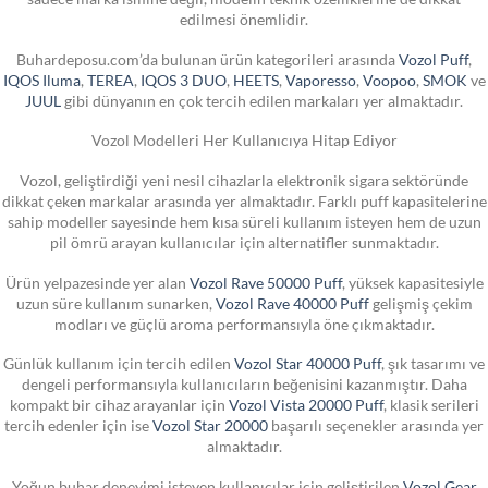
edilmesi önemlidir.
Buhardeposu.com’da bulunan ürün kategorileri arasında
Vozol Puff
,
IQOS Iluma
,
TEREA
,
IQOS 3 DUO
,
HEETS
,
Vaporesso
,
Voopoo
,
SMOK
ve
JUUL
gibi dünyanın en çok tercih edilen markaları yer almaktadır.
Vozol Modelleri Her Kullanıcıya Hitap Ediyor
Vozol, geliştirdiği yeni nesil cihazlarla elektronik sigara sektöründe
dikkat çeken markalar arasında yer almaktadır. Farklı puff kapasitelerine
sahip modeller sayesinde hem kısa süreli kullanım isteyen hem de uzun
pil ömrü arayan kullanıcılar için alternatifler sunmaktadır.
Ürün yelpazesinde yer alan
Vozol Rave 50000 Puff
, yüksek kapasitesiyle
uzun süre kullanım sunarken,
Vozol Rave 40000 Puff
gelişmiş çekim
modları ve güçlü aroma performansıyla öne çıkmaktadır.
Günlük kullanım için tercih edilen
Vozol Star 40000 Puff
, şık tasarımı ve
dengeli performansıyla kullanıcıların beğenisini kazanmıştır. Daha
kompakt bir cihaz arayanlar için
Vozol Vista 20000 Puff
, klasik serileri
tercih edenler için ise
Vozol Star 20000
başarılı seçenekler arasında yer
almaktadır.
Yoğun buhar deneyimi isteyen kullanıcılar için geliştirilen
Vozol Gear