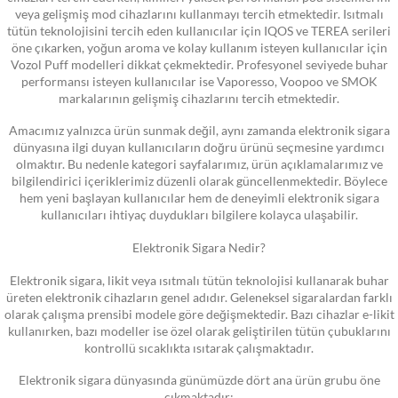
veya gelişmiş mod cihazlarını kullanmayı tercih etmektedir. Isıtmalı
tütün teknolojisini tercih eden kullanıcılar için IQOS ve TEREA serileri
öne çıkarken, yoğun aroma ve kolay kullanım isteyen kullanıcılar için
Vozol Puff modelleri dikkat çekmektedir. Profesyonel seviyede buhar
performansı isteyen kullanıcılar ise Vaporesso, Voopoo ve SMOK
markalarının gelişmiş cihazlarını tercih etmektedir.
Amacımız yalnızca ürün sunmak değil, aynı zamanda elektronik sigara
dünyasına ilgi duyan kullanıcıların doğru ürünü seçmesine yardımcı
olmaktır. Bu nedenle kategori sayfalarımız, ürün açıklamalarımız ve
bilgilendirici içeriklerimiz düzenli olarak güncellenmektedir. Böylece
hem yeni başlayan kullanıcılar hem de deneyimli elektronik sigara
kullanıcıları ihtiyaç duydukları bilgilere kolayca ulaşabilir.
Elektronik Sigara Nedir?
Elektronik sigara, likit veya ısıtmalı tütün teknolojisi kullanarak buhar
üreten elektronik cihazların genel adıdır. Geleneksel sigaralardan farklı
olarak çalışma prensibi modele göre değişmektedir. Bazı cihazlar e-likit
kullanırken, bazı modeller ise özel olarak geliştirilen tütün çubuklarını
kontrollü sıcaklıkta ısıtarak çalışmaktadır.
Elektronik sigara dünyasında günümüzde dört ana ürün grubu öne
çıkmaktadır: