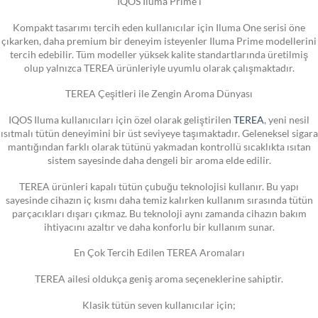
IQOS Iluma Prime i
Kompakt tasarımı tercih eden kullanıcılar için Iluma One serisi öne
çıkarken, daha premium bir deneyim isteyenler Iluma Prime modellerini
tercih edebilir. Tüm modeller yüksek kalite standartlarında üretilmiş
olup yalnızca TEREA ürünleriyle uyumlu olarak çalışmaktadır.
TEREA Çeşitleri ile Zengin Aroma Dünyası
IQOS Iluma kullanıcıları için özel olarak geliştirilen
TEREA
, yeni nesil
ısıtmalı tütün deneyimini bir üst seviyeye taşımaktadır. Geleneksel sigara
mantığından farklı olarak tütünü yakmadan kontrollü sıcaklıkta ısıtan
sistem sayesinde daha dengeli bir aroma elde edilir.
TEREA ürünleri kapalı tütün çubuğu teknolojisi kullanır. Bu yapı
sayesinde cihazın iç kısmı daha temiz kalırken kullanım sırasında tütün
parçacıkları dışarı çıkmaz. Bu teknoloji aynı zamanda cihazın bakım
ihtiyacını azaltır ve daha konforlu bir kullanım sunar.
En Çok Tercih Edilen TEREA Aromaları
TEREA ailesi oldukça geniş aroma seçeneklerine sahiptir.
Klasik tütün seven kullanıcılar için;