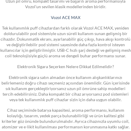
Uzun pil ömrü, kompakt tasarımı ve başarılı aroma performansıyla
Vozol’un sevilen klasik modellerinden biridir.
Vozol ACE MAX
Tek kullanımlık puff cihazlardan farklı olarak Vozol ACE MAX, yeniden
doldurulabilir pod sistemiyle uzun süreli kullanım sunan gelişmiş bir
cihazdır. Dokunmatik ekranı, ayarlanabilir güç çıkışı, hava akışı kontrolü
ve değiştirilebilir pod sistemi sayesinde daha fazla kontrol isteyen
kullanıcılar için geliştirilmiştir. USB-C hızlı şarj desteği ve gelişmiş mesh
coil teknolojisiyle güçlü aroma ve dengeli buhar performansı sunar.
Elektronik Sigara Seçerken Nelere Dikkat Edilmelidir?
Elektronik sigara satın almadan önce kullanım alışkanlıklarınızı
belirlemeniz doğru cihazı seçmeniz açısından önemlidir. Gün içerisinde
sık kullanım gerçekleştiriyorsanız uzun pil ömrüne sahip modelleri
tercih edebilirsiniz. Daha kompakt bir cihaz arıyorsanız pod sistemleri
veya tek kullanımlık puff cihazlar sizin için daha uygun olabilir.
Cihaz seçiminde batarya kapasitesi, aroma performansı, kullanım
kolaylığı, tasarım, yedek parça bulunabilirliği ve ürün kalitesi gibi
kriterler göz önünde bulundurulmalıdır. Ayrıca cihazınızla uyumlu coil,
atomizer ve e-likit kullanılması performansın korunmasına katkı sağlar.