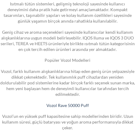
Isıtmalı tütün sistemleri, gelişmiş teknoloji sayesinde kullanıcı
deneyimini daha pratik hale getirmeyi amaçlamaktadır. Kompakt
tasarımları, taşınabilir yapıları ve kolay kullanım özellikleri sayesinde
günlük yaşamın birçok anında rahatlıkla kullanılabilir.
Geniş cihaz ve aroma seçenekleri sayesinde kullanıcılar kendi kullanım
alışkanlıklarına uygun modeli belirleyebilir. IQOS Iluma ve IQOS 3 DUO
serileri, TEREA ve HEETS ürünleriyle birlikte ısıtmalı tütün kategorisinin
en çok tercih edilen ürünleri arasında yer almaktadır.
Popüler Vozol Modelleri
Vozol, farklı kullanım alışkanlıklarına hitap eden geniş ürün yelpazesiyle
dikkat çekmektedir. Tek kullanımlık puff cihazlardan yeniden
doldurulabilir pod sistemlerine kadar birçok farklı seçenek sunan marka,
hem yeni başlayan hem de deneyimli kullanıcılar tarafından tercih
edilmektedir.
Vozol Rave 50000 Puff
Vozol’un en yüksek puff kapasitesine sahip modellerinden biridir. Uzun
kullanım süresi, güçlü bataryası ve yoğun aroma performansıyla dikkat
çeker.