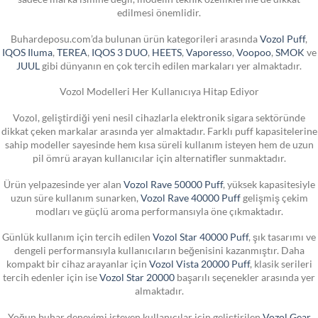
edilmesi önemlidir.
Buhardeposu.com’da bulunan ürün kategorileri arasında
Vozol Puff
,
IQOS Iluma
,
TEREA
,
IQOS 3 DUO
,
HEETS
,
Vaporesso
,
Voopoo
,
SMOK
ve
JUUL
gibi dünyanın en çok tercih edilen markaları yer almaktadır.
Vozol Modelleri Her Kullanıcıya Hitap Ediyor
Vozol, geliştirdiği yeni nesil cihazlarla elektronik sigara sektöründe
dikkat çeken markalar arasında yer almaktadır. Farklı puff kapasitelerine
sahip modeller sayesinde hem kısa süreli kullanım isteyen hem de uzun
pil ömrü arayan kullanıcılar için alternatifler sunmaktadır.
Ürün yelpazesinde yer alan
Vozol Rave 50000 Puff
, yüksek kapasitesiyle
uzun süre kullanım sunarken,
Vozol Rave 40000 Puff
gelişmiş çekim
modları ve güçlü aroma performansıyla öne çıkmaktadır.
Günlük kullanım için tercih edilen
Vozol Star 40000 Puff
, şık tasarımı ve
dengeli performansıyla kullanıcıların beğenisini kazanmıştır. Daha
kompakt bir cihaz arayanlar için
Vozol Vista 20000 Puff
, klasik serileri
tercih edenler için ise
Vozol Star 20000
başarılı seçenekler arasında yer
almaktadır.
Yoğun buhar deneyimi isteyen kullanıcılar için geliştirilen
Vozol Gear