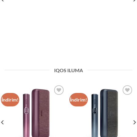
IQOS ILUMA
İndirim!
İndirim!
Add to
Add to
wishlist
wishlist