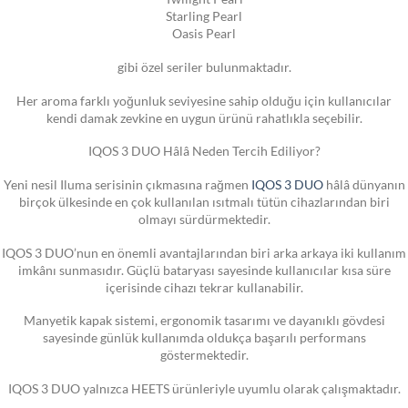
Starling Pearl
Oasis Pearl
gibi özel seriler bulunmaktadır.
Her aroma farklı yoğunluk seviyesine sahip olduğu için kullanıcılar
kendi damak zevkine en uygun ürünü rahatlıkla seçebilir.
IQOS 3 DUO Hâlâ Neden Tercih Ediliyor?
Yeni nesil Iluma serisinin çıkmasına rağmen
IQOS 3 DUO
hâlâ dünyanın
birçok ülkesinde en çok kullanılan ısıtmalı tütün cihazlarından biri
olmayı sürdürmektedir.
IQOS 3 DUO’nun en önemli avantajlarından biri arka arkaya iki kullanım
imkânı sunmasıdır. Güçlü bataryası sayesinde kullanıcılar kısa süre
içerisinde cihazı tekrar kullanabilir.
Manyetik kapak sistemi, ergonomik tasarımı ve dayanıklı gövdesi
sayesinde günlük kullanımda oldukça başarılı performans
göstermektedir.
IQOS 3 DUO yalnızca HEETS ürünleriyle uyumlu olarak çalışmaktadır.