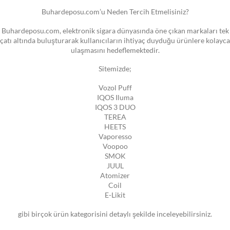
Buhardeposu.com’u Neden Tercih Etmelisiniz?
Buhardeposu.com, elektronik sigara dünyasında öne çıkan markaları tek
çatı altında buluşturarak kullanıcıların ihtiyaç duyduğu ürünlere kolayca
ulaşmasını hedeflemektedir.
Sitemizde;
Vozol Puff
IQOS Iluma
IQOS 3 DUO
TEREA
HEETS
Vaporesso
Voopoo
SMOK
JUUL
Atomizer
Coil
E-Likit
gibi birçok ürün kategorisini detaylı şekilde inceleyebilirsiniz.