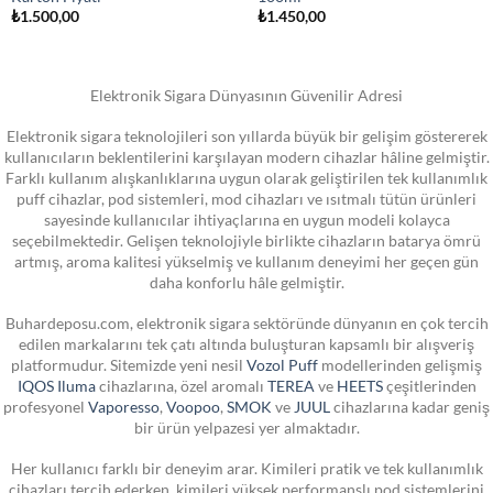
₺
1.500,00
₺
1.450,00
Elektronik Sigara Dünyasının Güvenilir Adresi
Elektronik sigara teknolojileri son yıllarda büyük bir gelişim göstererek
kullanıcıların beklentilerini karşılayan modern cihazlar hâline gelmiştir.
Farklı kullanım alışkanlıklarına uygun olarak geliştirilen tek kullanımlık
puff cihazlar, pod sistemleri, mod cihazları ve ısıtmalı tütün ürünleri
sayesinde kullanıcılar ihtiyaçlarına en uygun modeli kolayca
seçebilmektedir. Gelişen teknolojiyle birlikte cihazların batarya ömrü
artmış, aroma kalitesi yükselmiş ve kullanım deneyimi her geçen gün
daha konforlu hâle gelmiştir.
Buhardeposu.com, elektronik sigara sektöründe dünyanın en çok tercih
edilen markalarını tek çatı altında buluşturan kapsamlı bir alışveriş
platformudur. Sitemizde yeni nesil
Vozol Puff
modellerinden gelişmiş
IQOS Iluma
cihazlarına, özel aromalı
TEREA
ve
HEETS
çeşitlerinden
profesyonel
Vaporesso
,
Voopoo
,
SMOK
ve
JUUL
cihazlarına kadar geniş
bir ürün yelpazesi yer almaktadır.
Her kullanıcı farklı bir deneyim arar. Kimileri pratik ve tek kullanımlık
cihazları tercih ederken, kimileri yüksek performanslı pod sistemlerini