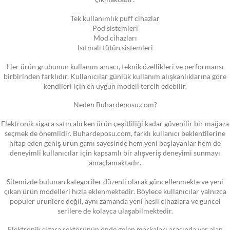
Tek kullanımlık puff cihazlar
Pod sistemleri
Mod cihazları
Isıtmalı tütün sistemleri
Her ürün grubunun kullanım amacı, teknik özellikleri ve performansı
birbirinden farklıdır. Kullanıcılar günlük kullanım alışkanlıklarına göre
kendileri için en uygun modeli tercih edebilir.
Neden Buhardeposu.com?
Elektronik sigara satın alırken ürün çeşitliliği kadar güvenilir bir mağaza
seçmek de önemlidir. Buhardeposu.com, farklı kullanıcı beklentilerine
hitap eden geniş ürün gamı sayesinde hem yeni başlayanlar hem de
deneyimli kullanıcılar için kapsamlı bir alışveriş deneyimi sunmayı
amaçlamaktadır.
Sitemizde bulunan kategoriler düzenli olarak güncellenmekte ve yeni
çıkan ürün modelleri hızla eklenmektedir. Böylece kullanıcılar yalnızca
popüler ürünlere değil, aynı zamanda yeni nesil cihazlara ve güncel
serilere de kolayca ulaşabilmektedir.
Elektronik sigara sektörünün önde gelen markaları arasında yer alan