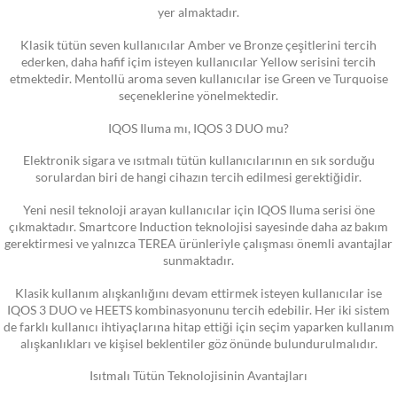
yer almaktadır.
Klasik tütün seven kullanıcılar Amber ve Bronze çeşitlerini tercih
ederken, daha hafif içim isteyen kullanıcılar Yellow serisini tercih
etmektedir. Mentollü aroma seven kullanıcılar ise Green ve Turquoise
seçeneklerine yönelmektedir.
IQOS Iluma mı, IQOS 3 DUO mu?
Elektronik sigara ve ısıtmalı tütün kullanıcılarının en sık sorduğu
sorulardan biri de hangi cihazın tercih edilmesi gerektiğidir.
Yeni nesil teknoloji arayan kullanıcılar için IQOS Iluma serisi öne
çıkmaktadır. Smartcore Induction teknolojisi sayesinde daha az bakım
gerektirmesi ve yalnızca TEREA ürünleriyle çalışması önemli avantajlar
sunmaktadır.
Klasik kullanım alışkanlığını devam ettirmek isteyen kullanıcılar ise
IQOS 3 DUO ve HEETS kombinasyonunu tercih edebilir. Her iki sistem
de farklı kullanıcı ihtiyaçlarına hitap ettiği için seçim yaparken kullanım
alışkanlıkları ve kişisel beklentiler göz önünde bulundurulmalıdır.
Isıtmalı Tütün Teknolojisinin Avantajları