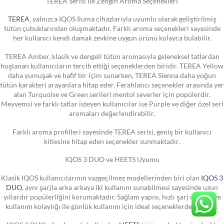
TEREA Serisi ile Zengin Aroma Seçenekleri
TEREA
, yalnızca IQOS Iluma cihazlarıyla uyumlu olarak geliştirilmiş
tütün çubuklarından oluşmaktadır. Farklı aroma seçenekleri sayesinde
her kullanıcı kendi damak zevkine uygun ürünü kolayca bulabilir.
TEREA Amber, klasik ve dengeli tütün aromasıyla geleneksel tatlardan
hoşlanan kullanıcıların tercih ettiği seçeneklerden biridir. TEREA Yellow
daha yumuşak ve hafif bir içim sunarken, TEREA Sienna daha yoğun
tütün karakteri arayanlara hitap eder. Ferahlatıcı seçenekler arasında yer
alan Turquoise ve Green serileri mentol severler için popülerdir.
Meyvemsi ve farklı tatlar isteyen kullanıcılar ise Purple ve diğer özel seri
aromaları değerlendirebilir.
Farklı aroma profilleri sayesinde TEREA serisi, geniş bir kullanıcı
kitlesine hitap eden seçenekler sunmaktadır.
IQOS 3 DUO ve HEETS Uyumu
Klasik IQOS kullanıcılarının vazgeçilmez modellerinden biri olan
IQOS 3
DUO
, aynı şarjla arka arkaya iki kullanım sunabilmesi sayesinde uzun
yıllardır popülerliğini korumaktadır. Sağlam yapısı, hızlı şarj özelliği ve
kullanım kolaylığı ile günlük kullanım için ideal seçeneklerden biridir.