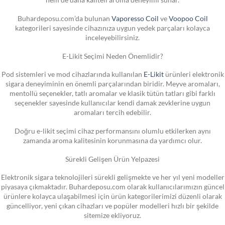
Buhardeposu.com’da bulunan
Vaporesso Coil
ve
Voopoo Coil
kategorileri sayesinde cihazınıza uygun yedek parçaları kolayca
inceleyebilirsiniz.
E-Likit Seçimi Neden Önemlidir?
Pod sistemleri ve mod cihazlarında kullanılan
E-Likit
ürünleri elektronik
sigara deneyiminin en önemli parçalarından biridir. Meyve aromaları,
mentollü seçenekler, tatlı aromalar ve klasik tütün tatları gibi farklı
seçenekler sayesinde kullanıcılar kendi damak zevklerine uygun
aromaları tercih edebilir.
Doğru e-likit seçimi cihaz performansını olumlu etkilerken aynı
zamanda aroma kalitesinin korunmasına da yardımcı olur.
Sürekli Gelişen Ürün Yelpazesi
Elektronik sigara teknolojileri sürekli gelişmekte ve her yıl yeni modeller
piyasaya çıkmaktadır. Buhardeposu.com olarak kullanıcılarımızın güncel
ürünlere kolayca ulaşabilmesi için ürün kategorilerimizi düzenli olarak
güncelliyor, yeni çıkan cihazları ve popüler modelleri hızlı bir şekilde
sitemize ekliyoruz.