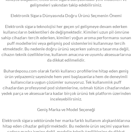
gelişmeleri yakından takip edebilirsiniz.
Elektronik Sigara Dünyasında Doğru Ürünü Seçmenin Önemi
Elektronik sigara teknolojisi her geçen yıl gelişmeye devam ederken
kullanıcıların beklentileri de değişmektedir. Kimileri uzun pil ömrüne
sahip cihazları tercih ederken, kimileri yoğun aroma performansı sunan
puff modellerini veya gelişmiş pod sistemlerini kullanmayı tercih
etmektedir. Bu nedenle doğru ürünü seçerken yalnızca tasarıma değil,
cihazın teknik özelliklerine, kullanım amacına ve uyumlu aksesuarlarına
da dikkat edilmelidir.
Buhardeposu.com olarak farklı kullanıcı profillerine hitap eden geniş
ürün yelpazemiz sayesinde hem yeni başlayanlara hem de deneyimli
kullanıcılara uygun çözümler sunuyoruz. Tek kullanımlık puff
cihazlardan profesyonel pod sistemlerine, ısıtmalı tütün cihazlarından
yedek parça ve aksesuarlara kadar birçok ürünü tek platform üzerinden
inceleyebilirsiniz.
Geniş Marka ve Model Seçeneği
Elektronik sigara sektöründe her marka farklı kullanım alışkanlıklarına
hitap eden cihazlar geliştirmektedir. Bu nedenle ürün seçimi yaparken
sadece marka ismine değil, modelin teknik özelliklerine de dikkat