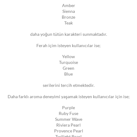
Amber
Sienna
Bronze
Teak
daha yoğun tütün karakteri sunmaktadır.
Ferah içim isteyen kullanıcılar ise;
Yellow
Turquoise
Green
Blue
serilerini tercih etmektedir.
Daha farklı aroma deneyimi yaşamak isteyen kullanıcılar için ise;
Purple
Ruby Fuse
Summer Wave
Riviera Pearl
Provence Pearl
Twilight Pearl