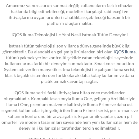
Amacımız yalnızca ürün sunmak değil; kullanıcıların farklı cihazlar
hakkında bilgi edinebileceği, modelleri karşılaştırabileceği ve
ihtiyaçlarına uygun ürünleri rahatlıkla seçebileceği kapsamlı bir
platform oluşturmaktır.
IQOS Iluma Teknolojisi ile Yeni Nesil Isıtmalı Tütün Deneyimi
Isıtmalı tütün teknolojisi son yıllarda dünya genelinde büyük ilgi
görmektedir. Bu alandaki en gelişmiş ürünlerden biri olan
IQOS Iluma
,
tütünü yakmak yerine kontrollü şekilde ısıtan teknolojisi sayesinde
kullanıcılarına farklı bir deneyim sunmaktadır. Smartcore Induction
System adı verilen manyetik ısıtma teknolojisi ile çalışan Iluma serisi,
klasik bıçaklı sistemlerden farklı olarak daha kolay kullanım ve daha
pratik temizlik avantajı sağlar.
IQOS Iluma serisi farklı ihtiyaçlara hitap eden modellerden
oluşmaktadır. Kompakt tasarımıyla Iluma One, gelişmiş özellikleriyle
Iluma i One, premium malzeme kalitesiyle Iluma Prime ve daha üst
segment kullanıcılar için geliştirilen Iluma Prime i serisi, performans ve
kullanım konforunu bir araya getirir. Ergonomik yapıları, uzun pil
ömürleri ve modern tasarımları sayesinde hem yeni kullanıcılar hem de
deneyimli kullanıcılar tarafından tercih edilmektedir.