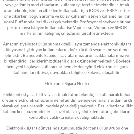
veya gelişmiş mod cihazlarını kullanmayı tercih etmektedir. Isıtmalı
tütün teknolojisini tercih eden kullanıcılar için IQOS ve TEREA serileri
öne çıkarken, yoğun aroma ve kolay kullanım isteyen kullanıcılar için
Vozol Puff modelleri dikkat çekmektedir. Profesyonel seviyede buhar
performansı isteyen kullanıcılar ise Vaporesso, Voopoo ve SMOK
markalarının gelişmiş cihazlarını tercih etmektedir.
Amacımız yalnızca ürün sunmak değil, aynı zamanda elektronik sigara
dünyasına ilgi duyan kullanıcıların doğru ürünü seçmesine yardımcı
olmaktır. Bu nedenle kategori sayfalarımız, ürün açıklamalarımız ve
bilgilendirici içeriklerimiz düzenli olarak güncellenmektedir. Böylece
hem yeni başlayan kullanıcılar hem de deneyimli elektronik sigara
kullanıcıları ihtiyaç duydukları bilgilere kolayca ulaşabilir.
Elektronik Sigara Nedir?
Elektronik sigara, likit veya ısıtmalı tütün teknolojisi kullanarak buhar
üreten elektronik cihazların genel adıdır. Geleneksel sigaralardan farklı
olarak çalışma prensibi modele göre değişmektedir. Bazı cihazlar e-likit
kullanırken, bazı modeller ise özel olarak geliştirilen tütün çubuklarını
kontrollü sıcaklıkta ısıtarak çalışmaktadır.
Elektronik sigara dünyasında günümüzde dört ana ürün grubu öne
çıkmaktadır: