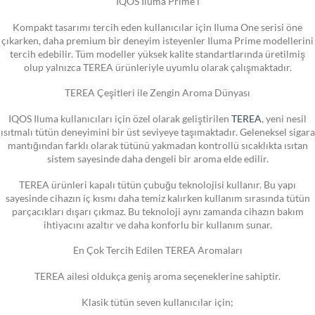
IQOS Iluma Prime i
Kompakt tasarımı tercih eden kullanıcılar için Iluma One serisi öne
çıkarken, daha premium bir deneyim isteyenler Iluma Prime modellerini
tercih edebilir. Tüm modeller yüksek kalite standartlarında üretilmiş
olup yalnızca TEREA ürünleriyle uyumlu olarak çalışmaktadır.
TEREA Çeşitleri ile Zengin Aroma Dünyası
IQOS Iluma kullanıcıları için özel olarak geliştirilen
TEREA
, yeni nesil
ısıtmalı tütün deneyimini bir üst seviyeye taşımaktadır. Geleneksel sigara
mantığından farklı olarak tütünü yakmadan kontrollü sıcaklıkta ısıtan
sistem sayesinde daha dengeli bir aroma elde edilir.
TEREA ürünleri kapalı tütün çubuğu teknolojisi kullanır. Bu yapı
sayesinde cihazın iç kısmı daha temiz kalırken kullanım sırasında tütün
parçacıkları dışarı çıkmaz. Bu teknoloji aynı zamanda cihazın bakım
ihtiyacını azaltır ve daha konforlu bir kullanım sunar.
En Çok Tercih Edilen TEREA Aromaları
TEREA ailesi oldukça geniş aroma seçeneklerine sahiptir.
Klasik tütün seven kullanıcılar için;