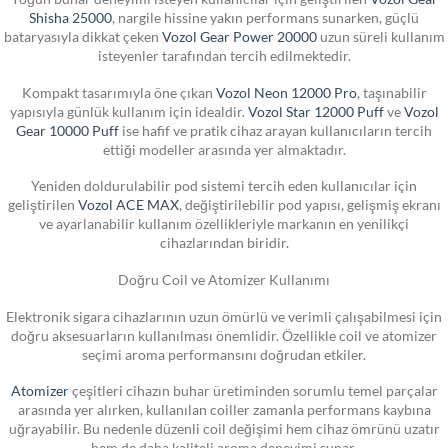
Shisha 25000
, nargile hissine yakın performans sunarken, güçlü
bataryasıyla dikkat çeken
Vozol Gear Power 20000
uzun süreli kullanım
isteyenler tarafından tercih edilmektedir.
Kompakt tasarımıyla öne çıkan
Vozol Neon 12000 Pro
, taşınabilir
yapısıyla günlük kullanım için idealdir.
Vozol Star 12000 Puff
ve
Vozol
Gear 10000 Puff
ise hafif ve pratik cihaz arayan kullanıcıların tercih
ettiği modeller arasında yer almaktadır.
Yeniden doldurulabilir pod sistemi tercih eden kullanıcılar için
geliştirilen
Vozol ACE MAX
, değiştirilebilir pod yapısı, gelişmiş ekranı
ve ayarlanabilir kullanım özellikleriyle markanın en yenilikçi
cihazlarından biridir.
Doğru Coil ve Atomizer Kullanımı
Elektronik sigara cihazlarının uzun ömürlü ve verimli çalışabilmesi için
doğru aksesuarların kullanılması önemlidir. Özellikle coil ve atomizer
seçimi aroma performansını doğrudan etkiler.
Atomizer
çeşitleri cihazın buhar üretiminden sorumlu temel parçalar
arasında yer alırken, kullanılan coiller zamanla performans kaybına
uğrayabilir. Bu nedenle düzenli coil değişimi hem cihaz ömrünü uzatır
hem de daha kaliteli aroma deneyimi sunar.