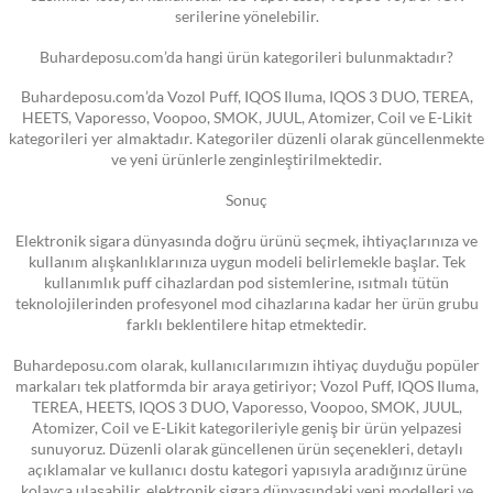
serilerine yönelebilir.
Buhardeposu.com’da hangi ürün kategorileri bulunmaktadır?
Buhardeposu.com’da Vozol Puff, IQOS Iluma, IQOS 3 DUO, TEREA,
HEETS, Vaporesso, Voopoo, SMOK, JUUL, Atomizer, Coil ve E-Likit
kategorileri yer almaktadır. Kategoriler düzenli olarak güncellenmekte
ve yeni ürünlerle zenginleştirilmektedir.
Sonuç
Elektronik sigara dünyasında doğru ürünü seçmek, ihtiyaçlarınıza ve
kullanım alışkanlıklarınıza uygun modeli belirlemekle başlar. Tek
kullanımlık puff cihazlardan pod sistemlerine, ısıtmalı tütün
teknolojilerinden profesyonel mod cihazlarına kadar her ürün grubu
farklı beklentilere hitap etmektedir.
Buhardeposu.com olarak, kullanıcılarımızın ihtiyaç duyduğu popüler
markaları tek platformda bir araya getiriyor; Vozol Puff, IQOS Iluma,
TEREA, HEETS, IQOS 3 DUO, Vaporesso, Voopoo, SMOK, JUUL,
Atomizer, Coil ve E-Likit kategorileriyle geniş bir ürün yelpazesi
sunuyoruz. Düzenli olarak güncellenen ürün seçenekleri, detaylı
açıklamalar ve kullanıcı dostu kategori yapısıyla aradığınız ürüne
kolayca ulaşabilir, elektronik sigara dünyasındaki yeni modelleri ve