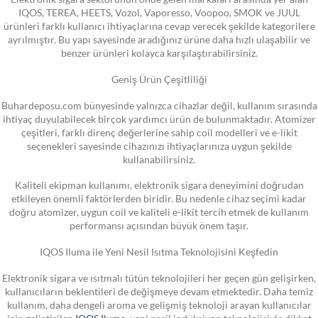
IQOS, TEREA, HEETS, Vozol, Vaporesso, Voopoo, SMOK ve JUUL
ürünleri farklı kullanıcı ihtiyaçlarına cevap verecek şekilde kategorilere
ayrılmıştır. Bu yapı sayesinde aradığınız ürüne daha hızlı ulaşabilir ve
benzer ürünleri kolayca karşılaştırabilirsiniz.
Geniş Ürün Çeşitliliği
Buhardeposu.com bünyesinde yalnızca cihazlar değil, kullanım sırasında
ihtiyaç duyulabilecek birçok yardımcı ürün de bulunmaktadır. Atomizer
çeşitleri, farklı direnç değerlerine sahip coil modelleri ve e-likit
seçenekleri sayesinde cihazınızı ihtiyaçlarınıza uygun şekilde
kullanabilirsiniz.
Kaliteli ekipman kullanımı, elektronik sigara deneyimini doğrudan
etkileyen önemli faktörlerden biridir. Bu nedenle cihaz seçimi kadar
doğru atomizer, uygun coil ve kaliteli e-likit tercih etmek de kullanım
performansı açısından büyük önem taşır.
IQOS Iluma ile Yeni Nesil Isıtma Teknolojisini Keşfedin
Elektronik sigara ve ısıtmalı tütün teknolojileri her geçen gün gelişirken,
kullanıcıların beklentileri de değişmeye devam etmektedir. Daha temiz
kullanım, daha dengeli aroma ve gelişmiş teknoloji arayan kullanıcılar
için geliştirilen
IQOS Iluma
, yeni nesil indüksiyon teknolojisiyle dikkat