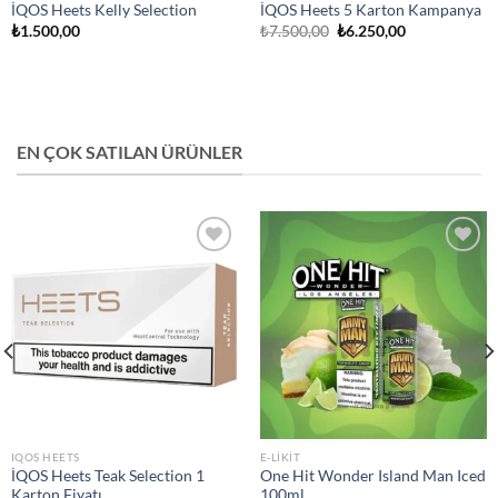
İQOS Heets Kelly Selection
İQOS Heets 5 Karton Kampanya
Orijinal
Şu
₺
1.500,00
₺
7.500,00
₺
6.250,00
fiyat:
andaki
₺7.500,00.
fiyat:
₺6.250,00.
EN ÇOK SATILAN ÜRÜNLER
Add to
Add to
wishlist
wishlist
IQOS HEETS
E-LIKIT
İQOS Heets Teak Selection 1
One Hit Wonder Island Man Iced
Karton Fiyatı
100ml