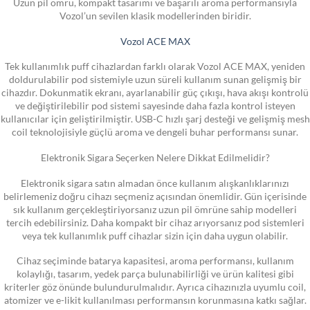
Uzun pil ömrü, kompakt tasarımı ve başarılı aroma performansıyla
Vozol’un sevilen klasik modellerinden biridir.
Vozol ACE MAX
Tek kullanımlık puff cihazlardan farklı olarak Vozol ACE MAX, yeniden
doldurulabilir pod sistemiyle uzun süreli kullanım sunan gelişmiş bir
cihazdır. Dokunmatik ekranı, ayarlanabilir güç çıkışı, hava akışı kontrolü
ve değiştirilebilir pod sistemi sayesinde daha fazla kontrol isteyen
kullanıcılar için geliştirilmiştir. USB-C hızlı şarj desteği ve gelişmiş mesh
coil teknolojisiyle güçlü aroma ve dengeli buhar performansı sunar.
Elektronik Sigara Seçerken Nelere Dikkat Edilmelidir?
Elektronik sigara satın almadan önce kullanım alışkanlıklarınızı
belirlemeniz doğru cihazı seçmeniz açısından önemlidir. Gün içerisinde
sık kullanım gerçekleştiriyorsanız uzun pil ömrüne sahip modelleri
tercih edebilirsiniz. Daha kompakt bir cihaz arıyorsanız pod sistemleri
veya tek kullanımlık puff cihazlar sizin için daha uygun olabilir.
Cihaz seçiminde batarya kapasitesi, aroma performansı, kullanım
kolaylığı, tasarım, yedek parça bulunabilirliği ve ürün kalitesi gibi
kriterler göz önünde bulundurulmalıdır. Ayrıca cihazınızla uyumlu coil,
atomizer ve e-likit kullanılması performansın korunmasına katkı sağlar.