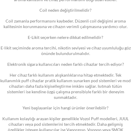
Coil neden değiştirilmelidir?
Coil zamanla performansını kaybeder. Düzenli coil değişimi aroma
kalitesinin korunmasına ve cihazın verimli çalışmasına yardımcı olur.
E-Likit seçerken nelere dikkat edilmelidir?
E-likit seçiminde aroma tercihi, nikotin seviyesi ve cihaz uyumluluğu göz
önünde bulundurulmalıdır.
Elektronik sigara kullanıcıları neden farklı cihazlar tercih ediyor?
Her cihaz farklı kullanım alışkanlıklarına hitap etmektedir. Tek
kullanımlık puff cihazlar pratik kullanım sunarken pod sistemleri ve mod
cihazları daha fazla kişiselleştirme imkânı sağlar. Isıtmalı tütün
sistemleri ise kendine özgü çalışma prensibiyle farklı bir deneyim
sunmaktadır.
Yeni başlayanlar için hangi ürünler önerilebilir?
Kullanım kolaylığı arayan kişiler genellikle Vozol Puff modelleri, JUUL
cihazları veya pod sistemlerini tercih etmektedir. Daha gelişmiş
özellikler isteyen kullanıcılar ise Vaporesso, Voopoo veya SMOK