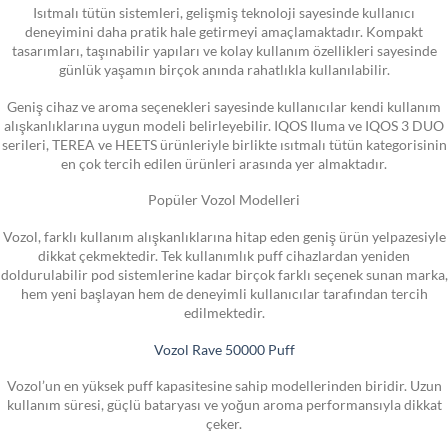
Isıtmalı tütün sistemleri, gelişmiş teknoloji sayesinde kullanıcı
deneyimini daha pratik hale getirmeyi amaçlamaktadır. Kompakt
tasarımları, taşınabilir yapıları ve kolay kullanım özellikleri sayesinde
günlük yaşamın birçok anında rahatlıkla kullanılabilir.
Geniş cihaz ve aroma seçenekleri sayesinde kullanıcılar kendi kullanım
alışkanlıklarına uygun modeli belirleyebilir. IQOS Iluma ve IQOS 3 DUO
serileri, TEREA ve HEETS ürünleriyle birlikte ısıtmalı tütün kategorisinin
en çok tercih edilen ürünleri arasında yer almaktadır.
Popüler Vozol Modelleri
Vozol, farklı kullanım alışkanlıklarına hitap eden geniş ürün yelpazesiyle
dikkat çekmektedir. Tek kullanımlık puff cihazlardan yeniden
doldurulabilir pod sistemlerine kadar birçok farklı seçenek sunan marka,
hem yeni başlayan hem de deneyimli kullanıcılar tarafından tercih
edilmektedir.
Vozol Rave 50000 Puff
Vozol’un en yüksek puff kapasitesine sahip modellerinden biridir. Uzun
kullanım süresi, güçlü bataryası ve yoğun aroma performansıyla dikkat
çeker.