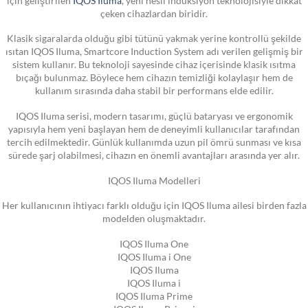
çeken cihazlardan biridir.
Klasik sigaralarda olduğu gibi tütünü yakmak yerine kontrollü şekilde
ısıtan IQOS Iluma, Smartcore Induction System adı verilen gelişmiş bir
sistem kullanır. Bu teknoloji sayesinde cihaz içerisinde klasik ısıtma
bıçağı bulunmaz. Böylece hem cihazın temizliği kolaylaşır hem de
kullanım sırasında daha stabil bir performans elde edilir.
IQOS Iluma serisi, modern tasarımı, güçlü bataryası ve ergonomik
yapısıyla hem yeni başlayan hem de deneyimli kullanıcılar tarafından
tercih edilmektedir. Günlük kullanımda uzun pil ömrü sunması ve kısa
sürede şarj olabilmesi, cihazın en önemli avantajları arasında yer alır.
IQOS Iluma Modelleri
Her kullanıcının ihtiyacı farklı olduğu için IQOS Iluma ailesi birden fazla
modelden oluşmaktadır.
IQOS Iluma One
IQOS Iluma i One
IQOS Iluma
IQOS Iluma i
IQOS Iluma Prime