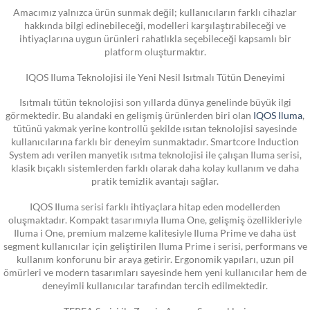
Amacımız yalnızca ürün sunmak değil; kullanıcıların farklı cihazlar
hakkında bilgi edinebileceği, modelleri karşılaştırabileceği ve
ihtiyaçlarına uygun ürünleri rahatlıkla seçebileceği kapsamlı bir
platform oluşturmaktır.
IQOS Iluma Teknolojisi ile Yeni Nesil Isıtmalı Tütün Deneyimi
Isıtmalı tütün teknolojisi son yıllarda dünya genelinde büyük ilgi
görmektedir. Bu alandaki en gelişmiş ürünlerden biri olan
IQOS Iluma
,
tütünü yakmak yerine kontrollü şekilde ısıtan teknolojisi sayesinde
kullanıcılarına farklı bir deneyim sunmaktadır. Smartcore Induction
System adı verilen manyetik ısıtma teknolojisi ile çalışan Iluma serisi,
klasik bıçaklı sistemlerden farklı olarak daha kolay kullanım ve daha
pratik temizlik avantajı sağlar.
IQOS Iluma serisi farklı ihtiyaçlara hitap eden modellerden
oluşmaktadır. Kompakt tasarımıyla Iluma One, gelişmiş özellikleriyle
Iluma i One, premium malzeme kalitesiyle Iluma Prime ve daha üst
segment kullanıcılar için geliştirilen Iluma Prime i serisi, performans ve
kullanım konforunu bir araya getirir. Ergonomik yapıları, uzun pil
ömürleri ve modern tasarımları sayesinde hem yeni kullanıcılar hem de
deneyimli kullanıcılar tarafından tercih edilmektedir.