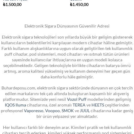
₺
1.500,00
₺
1.450,00
Elektronik Sigara Dünyasının Güvenilir Adresi
Elektronik sigara teknolojileri son yıllarda büyük bir gelişim göstererek
kullanıcıların beklentilerini karşılayan modern cihazlar hâline gelmiştir.
Farklı kullanım alışkanlıklarına uygun olarak geliştirilen tek kullanımlık
puff cihazlar, pod sistemleri, mod cihazları ve ısıtmalı tütün ürünleri
sayesinde kullanıcılar ihtiyaçlarına en uygun modeli kolayca
seçebilmektedir. Gelişen teknolojiyle birlikte cihazların batarya ömrü
artmış, aroma kalitesi yükselmiş ve kullanım deneyimi her geçen gün
daha konforlu hâle gelmiştir.
Buhardeposu.com, elektronik sigara sektöründe dünyanın en çok tercih
edilen markalarını tek çatı altında buluşturan kapsamlı bir alışveriş
platformudur. Sitemizde yeni nesil
Vozol Puff
modellerinden gelişmiş
IQOS Iluma
cihazlarına, özel aromalı
TEREA
ve
HEETS
çeşitlerinden
profesyonel
Vaporesso
,
Voopoo
,
SMOK
ve
JUUL
cihazlarına kadar geniş
bir ürün yelpazesi yer almaktadır.
Her kullanıcı farklı bir deneyim arar. Kimileri pratik ve tek kullanımlık
cihazları tercih ederken, kimileri yüksek performanslı pod sistemlerini