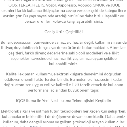
IQOS, TEREA, HEETS, Vozol, Vaporesso, Voopoo, SMOK ve JUUL
ürünleri farklı kullanıcı ihtiyaçlarına cevap verecek şekilde kategorilere
ayrılmıştır. Bu yapı sayesinde aradığınız ürüne daha hızlı ulaşabilir ve
benzer ürünleri kolayca karşılaştırabilirsiniz.
Geniş Ürün Çeşitliliği
Buhardeposu.com bünyesinde yalnızca cihazlar değil, kullanım sırasında
ihtiyaç duyulabilecek birçok yardımcı ürün de bulunmaktadır. Atomizer
çeşitleri, farklı direnç değerlerine sahip coil modelleri ve e-likit
seçenekleri sayesinde cihazınızı ihtiyaçlarınıza uygun şekilde
kullanabilirsiniz.
Kaliteli ekipman kullanımı, elektronik sigara deneyimini doğrudan
etkileyen önemli faktörlerden biridir. Bu nedenle cihaz seçimi kadar
doğru atomizer, uygun coil ve kaliteli e-likit tercih etmek de kullanım
performansı açısından büyük önem taşır.
IQOS Iluma ile Yeni Nesil Isıtma Teknolojisini Keşfedin
Elektronik sigara ve ısıtmalı tütün teknolojileri her geçen gün gelişirken,
kullanıcıların beklentileri de değişmeye devam etmektedir. Daha temiz
kullanım, daha dengeli aroma ve gelişmiş teknoloji arayan kullanıcılar
için geliştirilen
IQOS Iluma
, yeni nesil indüksiyon teknolojisiyle dikkat