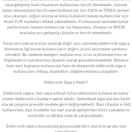
veya gelişmiş mod cihazlarını kullanmayı tercih etmektedir. Isıtmalı
tütün teknolojisini tercih eden kullanıcılar için IQOS ve TEREA serileri
öne çıkarken, yoğun aroma ve kolay kullanım isteyen kullanıcılar için
Vozol Puff modelleri dikkat çekmektedir. Profesyonel seviyede buhar
performansı isteyen kullanıcılar ise Vaporesso, Voopoo ve SMOK
markalarının gelişmiş cihazlarını tercih etmektedir.
Amacımız yalnızca ürün sunmak değil, aynı zamanda elektronik sigara
dünyasına ilgi duyan kullanıcıların doğru ürünü seçmesine yardımcı
olmaktır. Bu nedenle kategori sayfalarımız, ürün açıklamalarımız ve
bilgilendirici içeriklerimiz düzenli olarak güncellenmektedir. Böylece
hem yeni başlayan kullanıcılar hem de deneyimli elektronik sigara
kullanıcıları ihtiyaç duydukları bilgilere kolayca ulaşabilir.
Elektronik Sigara Nedir?
Elektronik sigara, likit veya ısıtmalı tütün teknolojisi kullanarak buhar
üreten elektronik cihazların genel adıdır. Geleneksel sigaralardan farklı
olarak çalışma prensibi modele göre değişmektedir. Bazı cihazlar e-likit
kullanırken, bazı modeller ise özel olarak geliştirilen tütün çubuklarını
kontrollü sıcaklıkta ısıtarak çalışmaktadır.
Elektronik sigara dünyasında günümüzde dört ana ürün grubu öne
çıkmaktadır: