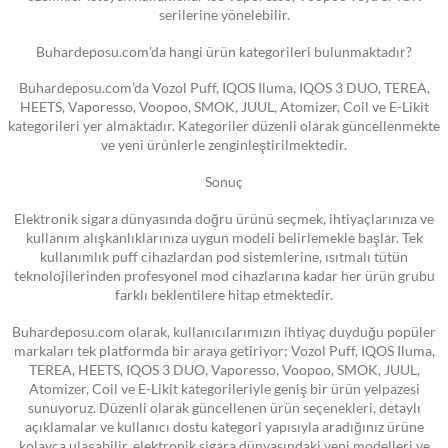
serilerine yönelebilir.
Buhardeposu.com’da hangi ürün kategorileri bulunmaktadır?
Buhardeposu.com’da Vozol Puff, IQOS Iluma, IQOS 3 DUO, TEREA,
HEETS, Vaporesso, Voopoo, SMOK, JUUL, Atomizer, Coil ve E-Likit
kategorileri yer almaktadır. Kategoriler düzenli olarak güncellenmekte
ve yeni ürünlerle zenginleştirilmektedir.
Sonuç
Elektronik sigara dünyasında doğru ürünü seçmek, ihtiyaçlarınıza ve
kullanım alışkanlıklarınıza uygun modeli belirlemekle başlar. Tek
kullanımlık puff cihazlardan pod sistemlerine, ısıtmalı tütün
teknolojilerinden profesyonel mod cihazlarına kadar her ürün grubu
farklı beklentilere hitap etmektedir.
Buhardeposu.com olarak, kullanıcılarımızın ihtiyaç duyduğu popüler
markaları tek platformda bir araya getiriyor; Vozol Puff, IQOS Iluma,
TEREA, HEETS, IQOS 3 DUO, Vaporesso, Voopoo, SMOK, JUUL,
Atomizer, Coil ve E-Likit kategorileriyle geniş bir ürün yelpazesi
sunuyoruz. Düzenli olarak güncellenen ürün seçenekleri, detaylı
açıklamalar ve kullanıcı dostu kategori yapısıyla aradığınız ürüne
kolayca ulaşabilir, elektronik sigara dünyasındaki yeni modelleri ve