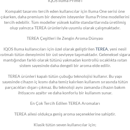
IQOS Iluma Prime i
Kompakt tasarımı tercih eden kullanıcılar için Iluma One serisi öne
çıkarken, daha premium bir deneyim isteyenler Iluma Prime modellerini
tercih edebilir. Tüm modeller yüksek kalite standartlarında üretilmiş
olup yalnızca TEREA ürünleriyle uyumlu olarak çalışmaktadır.
TEREA Çeşitleri ile Zengin Aroma Dünyası
IQOS Iluma kullanıcıları için özel olarak geliştirilen
TEREA
, yeni nesil
ısıtmalı tütün deneyimini bir üst seviyeye taşımaktadır. Geleneksel sigara
mantığından farklı olarak tütünü yakmadan kontrollü sıcaklıkta ısıtan
sistem sayesinde daha dengeli bir aroma elde edilir.
TEREA ürünleri kapalı tütün çubuğu teknolojisi kullanır. Bu yapı
sayesinde cihazın iç kısmı daha temiz kalırken kullanım sırasında tütün
parçacıkları dışarı çıkmaz. Bu teknoloji aynı zamanda cihazın bakım
ihtiyacını azaltır ve daha konforlu bir kullanım sunar.
En Çok Tercih Edilen TEREA Aromaları
TEREA ailesi oldukça geniş aroma seçeneklerine sahiptir.
Klasik tütün seven kullanıcılar için;