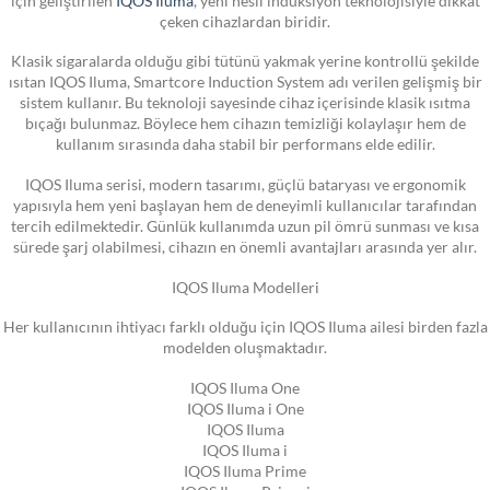
çeken cihazlardan biridir.
Klasik sigaralarda olduğu gibi tütünü yakmak yerine kontrollü şekilde
ısıtan IQOS Iluma, Smartcore Induction System adı verilen gelişmiş bir
sistem kullanır. Bu teknoloji sayesinde cihaz içerisinde klasik ısıtma
bıçağı bulunmaz. Böylece hem cihazın temizliği kolaylaşır hem de
kullanım sırasında daha stabil bir performans elde edilir.
IQOS Iluma serisi, modern tasarımı, güçlü bataryası ve ergonomik
yapısıyla hem yeni başlayan hem de deneyimli kullanıcılar tarafından
tercih edilmektedir. Günlük kullanımda uzun pil ömrü sunması ve kısa
sürede şarj olabilmesi, cihazın en önemli avantajları arasında yer alır.
IQOS Iluma Modelleri
Her kullanıcının ihtiyacı farklı olduğu için IQOS Iluma ailesi birden fazla
modelden oluşmaktadır.
IQOS Iluma One
IQOS Iluma i One
IQOS Iluma
IQOS Iluma i
IQOS Iluma Prime