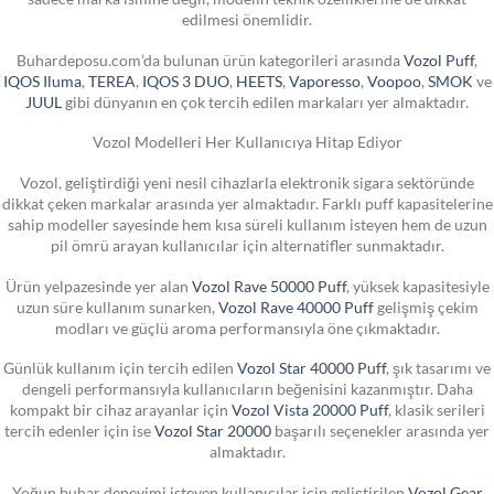
edilmesi önemlidir.
Buhardeposu.com’da bulunan ürün kategorileri arasında
Vozol Puff
,
IQOS Iluma
,
TEREA
,
IQOS 3 DUO
,
HEETS
,
Vaporesso
,
Voopoo
,
SMOK
ve
JUUL
gibi dünyanın en çok tercih edilen markaları yer almaktadır.
Vozol Modelleri Her Kullanıcıya Hitap Ediyor
Vozol, geliştirdiği yeni nesil cihazlarla elektronik sigara sektöründe
dikkat çeken markalar arasında yer almaktadır. Farklı puff kapasitelerine
sahip modeller sayesinde hem kısa süreli kullanım isteyen hem de uzun
pil ömrü arayan kullanıcılar için alternatifler sunmaktadır.
Ürün yelpazesinde yer alan
Vozol Rave 50000 Puff
, yüksek kapasitesiyle
uzun süre kullanım sunarken,
Vozol Rave 40000 Puff
gelişmiş çekim
modları ve güçlü aroma performansıyla öne çıkmaktadır.
Günlük kullanım için tercih edilen
Vozol Star 40000 Puff
, şık tasarımı ve
dengeli performansıyla kullanıcıların beğenisini kazanmıştır. Daha
kompakt bir cihaz arayanlar için
Vozol Vista 20000 Puff
, klasik serileri
tercih edenler için ise
Vozol Star 20000
başarılı seçenekler arasında yer
almaktadır.
Yoğun buhar deneyimi isteyen kullanıcılar için geliştirilen
Vozol Gear