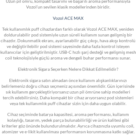
Uzun pil ömrü, kompakt tasarımı ve başarılı aroma performansıyla
Vozol’un sevilen klasik modellerinden biridir.
Vozol ACE MAX
Tek kullanımlık puff cihazlardan farklı olarak Vozol ACE MAX, yeniden
doldurulabilir pod sistemiyle uzun süreli kullanım sunan gelişmiş bir
cihazdır. Dokunmatik ekranı, ayarlanabilir güç çıkışı, hava akışı kontrolü
ve değiştirilebilir pod sistemi sayesinde daha fazla kontrol isteyen
kullanıcılar için geliştirilmiştir. USB-C hızlı şarj desteği ve gelişmiş mesh
coil teknolojisiyle güçlü aroma ve dengeli buhar performansı sunar.
Elektronik Sigara Seçerken Nelere Dikkat Edilmelidir?
Elektronik sigara satın almadan önce kullanım alışkanlıklarınızı
belirlemeniz doğru cihazı seçmeniz açısından önemlidir. Gün içerisinde
sık kullanım gerçekleştiriyorsanız uzun pil ömrüne sahip modelleri
tercih edebilirsiniz. Daha kompakt bir cihaz arıyorsanız pod sistemleri
veya tek kullanımlık puff cihazlar sizin için daha uygun olabilir.
Cihaz seçiminde batarya kapasitesi, aroma performansı, kullanım
kolaylığı, tasarım, yedek parça bulunabilirliği ve ürün kalitesi gibi
kriterler göz önünde bulundurulmalıdır. Ayrıca cihazınızla uyumlu coil,
atomizer ve e-likit kullanılması performansın korunmasına katkı sağlar.