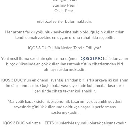
Starling Pearl
Oasis Pearl
gibi özel seriler bulunmaktadır.
Her aroma farklı yoğunluk seviyesine sahip olduğu için kullanıcılar
kendi damak zevkine en uygun ürünü rahatlıkla seçebilir.
IQOS 3 DUO Hâlâ Neden Tercih Ediliyor?
Yeni nesil Iluma serisinin çıkmasına rağmen
IQOS 3 DUO
hâlâ dünyanın
birçok ülkesinde en çok kullanılan ısıtmalı tütün cihazlarından biri
olmayı sürdürmektedir.
IQOS 3 DUO’nun en önemli avantajlarından biri arka arkaya iki kullanım
imkânı sunmasıdır. Güçlü bataryası sayesinde kullanıcılar kısa süre
içerisinde cihazı tekrar kullanabilir.
Manyetik kapak sistemi, ergonomik tasarımı ve dayanıklı gövdesi
sayesinde günlük kullanımda oldukça başarılı performans
göstermektedir.
IQOS 3 DUO yalnızca HEETS ürünleriyle uyumlu olarak çalışmaktadır.