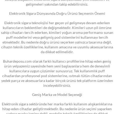
gelişmeleri yakından takip edebilirsiniz.
Elektronik Sigara Dünyasında Doğru Ürünü Seçmenin Önemi
Elektronik sigara teknolojisi her geçen yıl gelişmeye devam ederken
kullanıcıların beklentileri de değişmektedir. Kimileri uzun pil ömrüne
sahip cihazları tercih ederken, kimileri yoğun aroma performansı sunan
puff modellerini veya gelişmiş pod sistemlerini kullanmayı tercih
etmektedir. Bu nedenle doğru ürünü seçerken yalnızca tasarıma değil,
cihazın teknik özelliklerine, kullanım amacına ve uyumlu aksesuarlarına
da dikkat edilmelidir.
Buhardeposu.com olarak farklı kullanıcı profillerine hitap eden geniş
ürün yelpazemiz sayesinde hem yeni başlayanlara hem de deneyimli
kullanıcılara uygun çözümler sunuyoruz. Tek kullanımlık puff
cihazlardan profesyonel pod sistemlerine, ısıtmalı tütün cihazlarından
yedek parça ve aksesuarlara kadar birçok ürünü tek platform üzerinden
inceleyebilirsiniz.
Geniş Marka ve Model Seçeneği
Elektronik sigara sektöründe her marka farklı kullanım alışkanlıklarına
hitap eden cihazlar geliştirmektedir. Bu nedenle ürün seçimi yaparken
sadece marka ismine değil, modelin teknik özelliklerine de dikkat