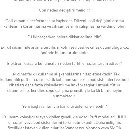
Coil neden değiştirilmelidir?
Coil zamanla performansını kaybeder. Düzenli coil değişimi aroma
kalitesinin korunmasına ve cihazın verimli çalışmasına yardımcı olur.
E-Likit seçerken nelere dikkat edilmelidir?
E-likit seçiminde aroma tercihi, nikotin seviyesi ve cihaz uyumluluğu göz
önünde bulundurulmalıdır.
Elektronik sigara kullanıcıları neden farklı cihazlar tercih ediyor?
Her cihaz farklı kullanım alışkanlıklarına hitap etmektedir. Tek
kullanımlık puff cihazlar pratik kullanım sunarken pod sistemleri ve mod
cihazları daha fazla kişiselleştirme imkânı sağlar. Isıtmalı tütün
sistemleri ise kendine özgü çalışma prensibiyle farklı bir deneyim
sunmaktadır.
Yeni başlayanlar için hangi ürünler önerilebilir?
Kullanım kolaylığı arayan kişiler genellikle Vozol Puff modelleri, JUUL
cihazları veya pod sistemlerini tercih etmektedir. Daha gelişmiş
özellikler isteyen kullanıcılar ise Vaporesso, Voopoo veya SMOK