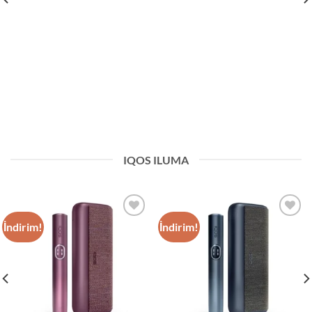
IQOS ILUMA
İndirim!
İndirim!
Add to
Add to
wishlist
wishlist