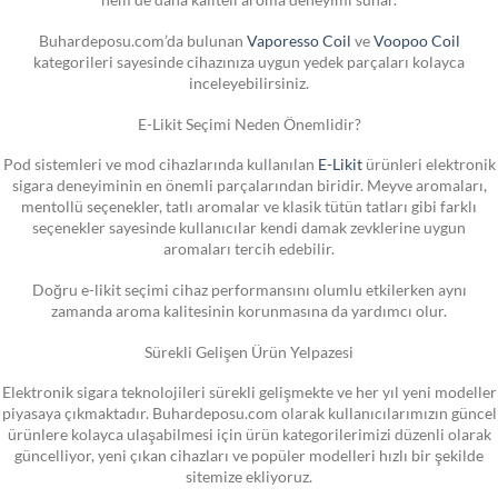
Buhardeposu.com’da bulunan
Vaporesso Coil
ve
Voopoo Coil
kategorileri sayesinde cihazınıza uygun yedek parçaları kolayca
inceleyebilirsiniz.
E-Likit Seçimi Neden Önemlidir?
Pod sistemleri ve mod cihazlarında kullanılan
E-Likit
ürünleri elektronik
sigara deneyiminin en önemli parçalarından biridir. Meyve aromaları,
mentollü seçenekler, tatlı aromalar ve klasik tütün tatları gibi farklı
seçenekler sayesinde kullanıcılar kendi damak zevklerine uygun
aromaları tercih edebilir.
Doğru e-likit seçimi cihaz performansını olumlu etkilerken aynı
zamanda aroma kalitesinin korunmasına da yardımcı olur.
Sürekli Gelişen Ürün Yelpazesi
Elektronik sigara teknolojileri sürekli gelişmekte ve her yıl yeni modeller
piyasaya çıkmaktadır. Buhardeposu.com olarak kullanıcılarımızın güncel
ürünlere kolayca ulaşabilmesi için ürün kategorilerimizi düzenli olarak
güncelliyor, yeni çıkan cihazları ve popüler modelleri hızlı bir şekilde
sitemize ekliyoruz.