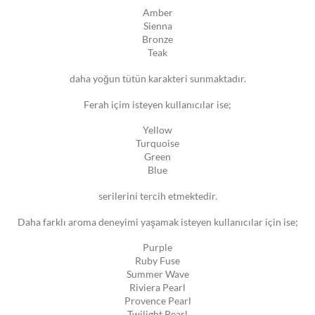
Amber
Sienna
Bronze
Teak
daha yoğun tütün karakteri sunmaktadır.
Ferah içim isteyen kullanıcılar ise;
Yellow
Turquoise
Green
Blue
serilerini tercih etmektedir.
Daha farklı aroma deneyimi yaşamak isteyen kullanıcılar için ise;
Purple
Ruby Fuse
Summer Wave
Riviera Pearl
Provence Pearl
Twilight Pearl