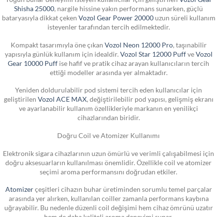
Shisha 25000
, nargile hissine yakın performans sunarken, güçlü
bataryasıyla dikkat çeken
Vozol Gear Power 20000
uzun süreli kullanım
isteyenler tarafından tercih edilmektedir.
Kompakt tasarımıyla öne çıkan
Vozol Neon 12000 Pro
, taşınabilir
yapısıyla günlük kullanım için idealdir.
Vozol Star 12000 Puff
ve
Vozol
Gear 10000 Puff
ise hafif ve pratik cihaz arayan kullanıcıların tercih
ettiği modeller arasında yer almaktadır.
Yeniden doldurulabilir pod sistemi tercih eden kullanıcılar için
geliştirilen
Vozol ACE MAX
, değiştirilebilir pod yapısı, gelişmiş ekranı
ve ayarlanabilir kullanım özellikleriyle markanın en yenilikçi
cihazlarından biridir.
Doğru Coil ve Atomizer Kullanımı
Elektronik sigara cihazlarının uzun ömürlü ve verimli çalışabilmesi için
doğru aksesuarların kullanılması önemlidir. Özellikle coil ve atomizer
seçimi aroma performansını doğrudan etkiler.
Atomizer
çeşitleri cihazın buhar üretiminden sorumlu temel parçalar
arasında yer alırken, kullanılan coiller zamanla performans kaybına
uğrayabilir. Bu nedenle düzenli coil değişimi hem cihaz ömrünü uzatır
hem de daha kaliteli aroma deneyimi sunar.