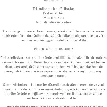
Tek kullanımlık puff cihazlar
Pod sistemleri
Mod cihazları
Isıtmalı tütün sistemleri
Her ürün grubunun kullanım amacı, teknik özellikleri ve performansı
birbirinden farklıdır. Kullanıcılar günlük kullanım alışkanlıklarına göre
kendileri için en uygun modeli tercih edebilir.
Neden Buhardeposu.com?
Elektronik sigara satın alırken ürün çeşitliliği kadar güvenilir bir mağaza
seçmek de önemlidir. Buhardeposu.com, farklı kullanıcı beklentilerine
hitap eden geniş ürün gamı sayesinde hem yeni başlayanlar hem de
deneyimli kullanıcılar için kapsamlı bir alışveriş deneyimi sunmayı
amaçlamaktadır.
Sitemizde bulunan kategoriler düzenli olarak güncellenmekte ve yeni
çıkan ürün modelleri hızla eklenmektedir. Böylece kullanıcılar yalnızca
popüler ürünlere değil, aynı zamanda yeni nesil cihazlara ve güncel
serilere de kolayca ulaşabilmektedir.
Elektronik sigara sektörünün önde gelen markaları arasında yer alan