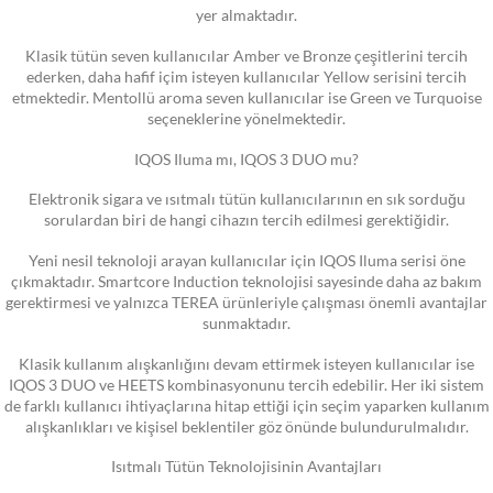
yer almaktadır.
Klasik tütün seven kullanıcılar Amber ve Bronze çeşitlerini tercih
ederken, daha hafif içim isteyen kullanıcılar Yellow serisini tercih
etmektedir. Mentollü aroma seven kullanıcılar ise Green ve Turquoise
seçeneklerine yönelmektedir.
IQOS Iluma mı, IQOS 3 DUO mu?
Elektronik sigara ve ısıtmalı tütün kullanıcılarının en sık sorduğu
sorulardan biri de hangi cihazın tercih edilmesi gerektiğidir.
Yeni nesil teknoloji arayan kullanıcılar için IQOS Iluma serisi öne
çıkmaktadır. Smartcore Induction teknolojisi sayesinde daha az bakım
gerektirmesi ve yalnızca TEREA ürünleriyle çalışması önemli avantajlar
sunmaktadır.
Klasik kullanım alışkanlığını devam ettirmek isteyen kullanıcılar ise
IQOS 3 DUO ve HEETS kombinasyonunu tercih edebilir. Her iki sistem
de farklı kullanıcı ihtiyaçlarına hitap ettiği için seçim yaparken kullanım
alışkanlıkları ve kişisel beklentiler göz önünde bulundurulmalıdır.
Isıtmalı Tütün Teknolojisinin Avantajları