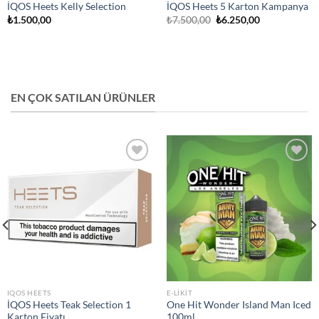
İQOS Heets Kelly Selection
İQOS Heets 5 Karton Kampanya
Orijinal
Şu
₺
1.500,00
₺
7.500,00
₺
6.250,00
fiyat:
andaki
₺7.500,00.
fiyat:
₺6.250,00.
EN ÇOK SATILAN ÜRÜNLER
Add to
Add to
wishlist
wishlist
IQOS HEETS
E-LIKIT
İQOS Heets Teak Selection 1
One Hit Wonder Island Man Iced
Karton Fiyatı
100ml