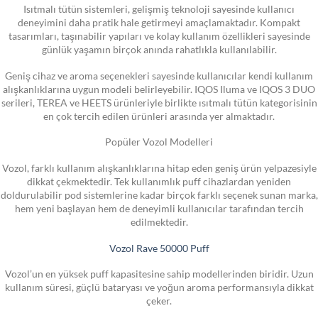
Isıtmalı tütün sistemleri, gelişmiş teknoloji sayesinde kullanıcı
deneyimini daha pratik hale getirmeyi amaçlamaktadır. Kompakt
tasarımları, taşınabilir yapıları ve kolay kullanım özellikleri sayesinde
günlük yaşamın birçok anında rahatlıkla kullanılabilir.
Geniş cihaz ve aroma seçenekleri sayesinde kullanıcılar kendi kullanım
alışkanlıklarına uygun modeli belirleyebilir. IQOS Iluma ve IQOS 3 DUO
serileri, TEREA ve HEETS ürünleriyle birlikte ısıtmalı tütün kategorisinin
en çok tercih edilen ürünleri arasında yer almaktadır.
Popüler Vozol Modelleri
Vozol, farklı kullanım alışkanlıklarına hitap eden geniş ürün yelpazesiyle
dikkat çekmektedir. Tek kullanımlık puff cihazlardan yeniden
doldurulabilir pod sistemlerine kadar birçok farklı seçenek sunan marka,
hem yeni başlayan hem de deneyimli kullanıcılar tarafından tercih
edilmektedir.
Vozol Rave 50000 Puff
Vozol’un en yüksek puff kapasitesine sahip modellerinden biridir. Uzun
kullanım süresi, güçlü bataryası ve yoğun aroma performansıyla dikkat
çeker.