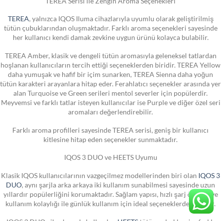
TEREA Serisi ile Zengin Aroma Seçenekleri
TEREA
, yalnızca IQOS Iluma cihazlarıyla uyumlu olarak geliştirilmiş
tütün çubuklarından oluşmaktadır. Farklı aroma seçenekleri sayesinde
her kullanıcı kendi damak zevkine uygun ürünü kolayca bulabilir.
TEREA Amber, klasik ve dengeli tütün aromasıyla geleneksel tatlardan
hoşlanan kullanıcıların tercih ettiği seçeneklerden biridir. TEREA Yellow
daha yumuşak ve hafif bir içim sunarken, TEREA Sienna daha yoğun
tütün karakteri arayanlara hitap eder. Ferahlatıcı seçenekler arasında yer
alan Turquoise ve Green serileri mentol severler için popülerdir.
Meyvemsi ve farklı tatlar isteyen kullanıcılar ise Purple ve diğer özel seri
aromaları değerlendirebilir.
Farklı aroma profilleri sayesinde TEREA serisi, geniş bir kullanıcı
kitlesine hitap eden seçenekler sunmaktadır.
IQOS 3 DUO ve HEETS Uyumu
Klasik IQOS kullanıcılarının vazgeçilmez modellerinden biri olan
IQOS 3
DUO
, aynı şarjla arka arkaya iki kullanım sunabilmesi sayesinde uzun
yıllardır popülerliğini korumaktadır. Sağlam yapısı, hızlı şarj özelliği ve
kullanım kolaylığı ile günlük kullanım için ideal seçeneklerden biridir.