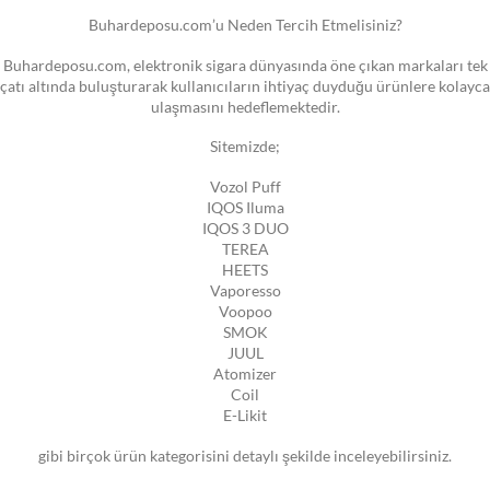
Buhardeposu.com’u Neden Tercih Etmelisiniz?
Buhardeposu.com, elektronik sigara dünyasında öne çıkan markaları tek
çatı altında buluşturarak kullanıcıların ihtiyaç duyduğu ürünlere kolayca
ulaşmasını hedeflemektedir.
Sitemizde;
Vozol Puff
IQOS Iluma
IQOS 3 DUO
TEREA
HEETS
Vaporesso
Voopoo
SMOK
JUUL
Atomizer
Coil
E-Likit
gibi birçok ürün kategorisini detaylı şekilde inceleyebilirsiniz.