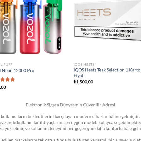
wishlist
wish
STOKTA YOK
IZER
ATOMIZER
 Novo Pod Kartuşu
Smok Vape Pen 22 Coil
0
₺
1.300,00
Elektronik Sigara Dünyasının Güvenilir Adresi
 kullanıcıların beklentilerini karşılayan modern cihazlar hâline gelmiştir. 
 sayesinde kullanıcılar ihtiyaçlarına en uygun modeli kolayca seçebilmekte
esi yükselmiş ve kullanım deneyimi her geçen gün daha konforlu hâle gelm
dilen markalarını tek çatı altında buluşturan kapsamlı bir alışveriş pla