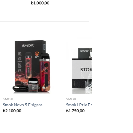
Add to
Add to
wishlist
wishlist
 YOK
SMOK
SMOK
SMOK Nord 5 Elektr
ara
Smok IPX80 Elektironik sigara
sigara
₺
2.800,00
₺
2.450,00