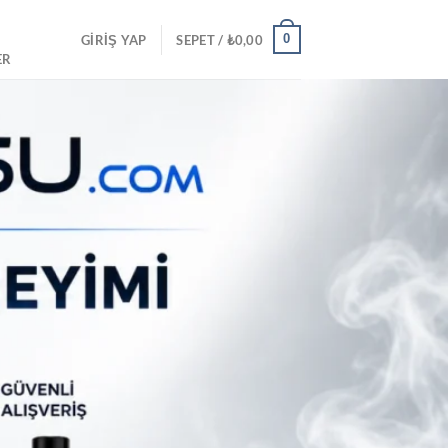
0
GIRIŞ YAP
SEPET /
₺
0,00
ER