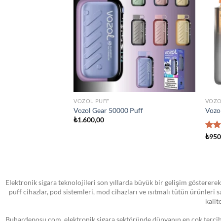
wishlist
wishlist
STOKTA YOK
TÜM ÜRÜNLER
ATOM
sland Man Iced 100ml
VOOPOO PNP MTL Yedek Pod Kartuş
SMOK
₺
0,00
₺
0,0
Elektronik sigara teknolojileri son yıllarda büyük bir gelişim göstererek
puff cihazlar, pod sistemleri, mod cihazları ve ısıtmalı tütün ürünleri
kalit
Buhardeposu.com, elektronik sigara sektöründe dünyanın en çok tercih e