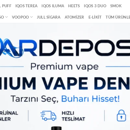
 PUFF
IQOS TEREA
IQOS ILUMA
HEETS
IQOS 3 DUO
SMOK
SO
VOOPOO
JULL SIGARA
ATOMIZER
E-LIKIT
TÜM ÜRÜNL