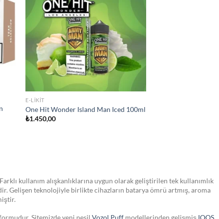
list
wishlist
STOKTA YOK
JULL SIGARA
JUUL2 Polar Menthol Kartuş
₺
750,00
Farklı kullanım alışkanlıklarına uygun olarak geliştirilen tek kullanımlık
dir. Gelişen teknolojiyle birlikte cihazların batarya ömrü artmış, aroma
iştir.
tformudur. Sitemizde yeni nesil
Vozol Puff
modellerinden gelişmiş
IQOS