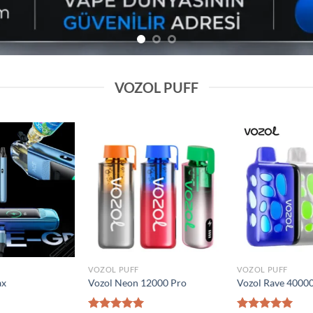
VOZOL PUFF
Add to
Add to
wishlist
wishlist
VOZOL PUFF
VOZOL PUFF
0000 Puff
Elf Bar Raya D2 20000 Puff
Vozol Gear 50000
₺
1.600,00