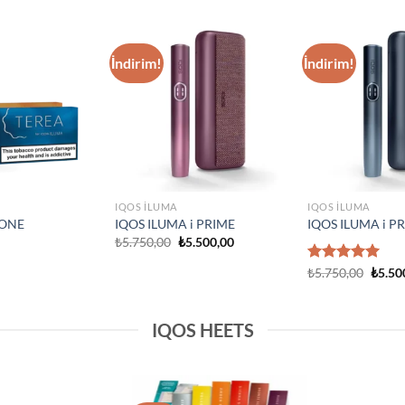
IQOS ILUMA
Add to
Add to
IQOS Iluma i On
wishlist
wishlist
₺
3.750,00
IQOS ILUMA
Prime Neon
IQOS Iluma Prime Stardrift
d Edition
Limited Edition
₺
4.500,00
IQOS HEETS