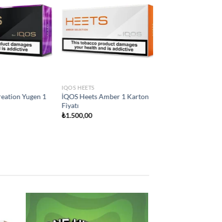
Add to
Add to
wishlist
wishlist
IQOS HEETS
ity
İQOS Heets Teak Selection 1
on Fiyatı
Karton Fiyatı
₺
1.500,00
 to
Add to