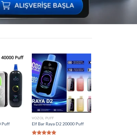
Add to
Add to
wishlist
wishlist
VOZOL PUFF
 Puff
Vozol Vista 40000 Puff
₺
1.300,00