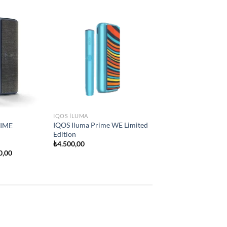
Add to
Add to
e
wishlist
wishlist
IQOS ILUMA
İQOS İLUMA ONE
₺
2.250,00