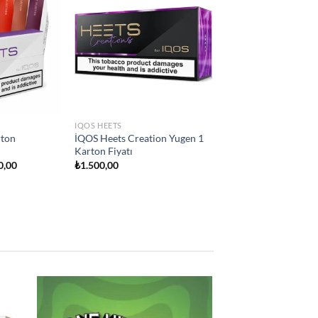
Add to
Add to
wishlist
wishlist
IQOS HEETS
city
İQOS Heets Teak Selection 1
ton Fiyatı
Karton Fiyatı
₺
1.500,00
d to
Add to