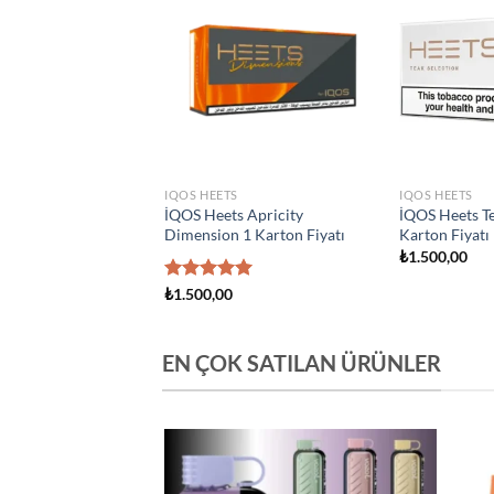
Add to
Add to
wishlist
wishlist
S
IQOS HEETS
IQOS HEETS
s Creation Yugen 1
İQOS Heets Amber 1 Karton
İQOS Heets Y
yatı
Fiyatı
Fiyatı
0
₺
1.500,00
₺
1.500,00
EN ÇOK SATILAN ÜRÜNLER
Add to
Add to