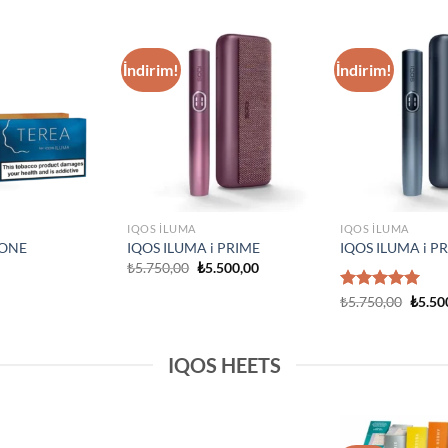
IQOS ILUMA
Add to
Add to
IQOS Iluma i On
wishlist
wishlist
₺
3.750,00
IQOS ILUMA
Prime Neon
IQOS Iluma Prime Stardrift
ed Edition
Limited Edition
₺
4.500,00
IQOS HEETS