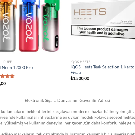
wishlist
wis
STOKTA YOK
MIZER
ATOMIZER
K Novo Pod Kartuşu
Smok Vape Pen 22 Coil
00
₺
1.300,00
Elektronik Sigara Dünyasının Güvenilir Adresi
 kullanıcıların beklentilerini karşılayan modern cihazlar hâline gelmiştir. 
 sayesinde kullanıcılar ihtiyaçlarına en uygun modeli kolayca seçebilmekte
esi yükselmiş ve kullanım deneyimi her geçen gün daha konforlu hâle gelm
dilen markalarını tek çatı altında buluşturan kapsamlı bir alışveriş pla