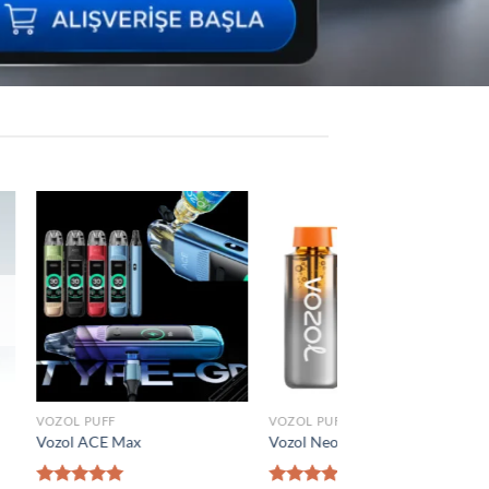
Add to
Add to
wishlist
wishlist
VOZOL PUFF
0 Puff
Vozol Vista 40000 Puff
₺
1.300,00