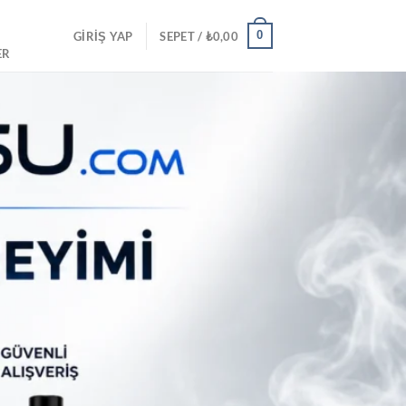
0
GIRIŞ YAP
SEPET /
₺
0,00
ER