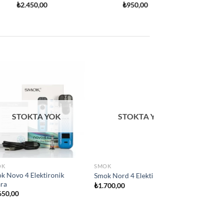
Add to
Add to
wishlist
wishlist
 YOK
SMOK
ara
Smok IPX80 Elektironik sigara
₺
2.800,00