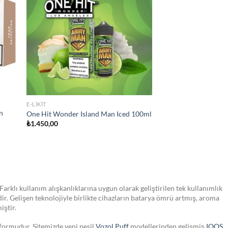
hlist
wishlist
STOKTA YOK
JULL SIGARA
JUUL2 Polar Menthol Kartuş
₺
750,00
Farklı kullanım alışkanlıklarına uygun olarak geliştirilen tek kullanımlık
dir. Gelişen teknolojiyle birlikte cihazların batarya ömrü artmış, aroma
iştir.
tformudur. Sitemizde yeni nesil
Vozol Puff
modellerinden gelişmiş
IQOS