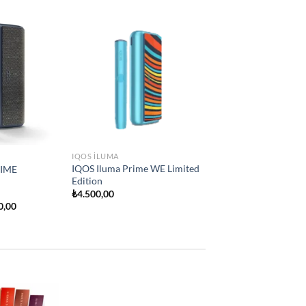
Add to
Add to
e
wishlist
wishlist
IQOS ILUMA
İQOS İLUMA ONE
₺
2.250,00