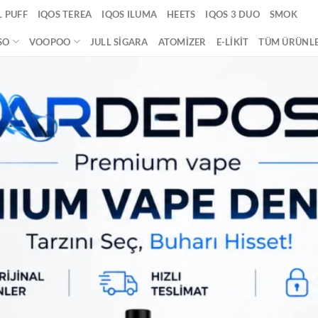
 PUFF
IQOS TEREA
IQOS ILUMA
HEETS
IQOS 3 DUO
SMOK
SO
VOOPOO
JULL SIGARA
ATOMIZER
E-LIKIT
TÜM ÜRÜNL