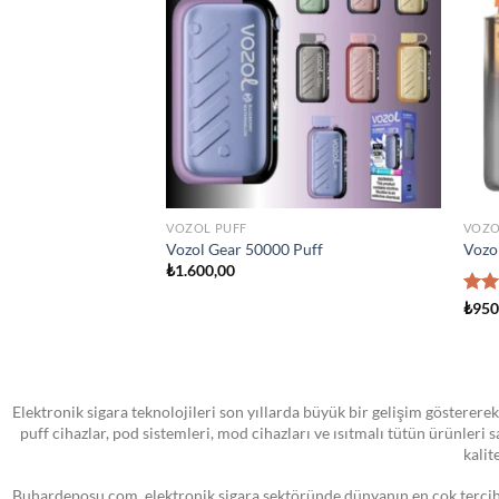
wishlist
wishlist
STOKTA YOK
TÜM ÜRÜNLER
ATO
sland Man Iced 100ml
VOOPOO PNP MTL Yedek Pod Kartuş
SMO
₺
0,00
₺
0,
Elektronik sigara teknolojileri son yıllarda büyük bir gelişim göstererek
puff cihazlar, pod sistemleri, mod cihazları ve ısıtmalı tütün ürünleri
kalit
Buhardeposu.com, elektronik sigara sektöründe dünyanın en çok tercih e