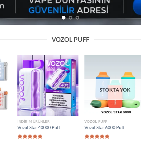
VOZOL PUFF
Add to
Add to
wishlist
wishlist
VOZOL PUFF
VOZOL PUFF
0000 Puff
Elf Bar Raya D2 20000 Puff
Vozol Gear 5000
₺
1.600,00