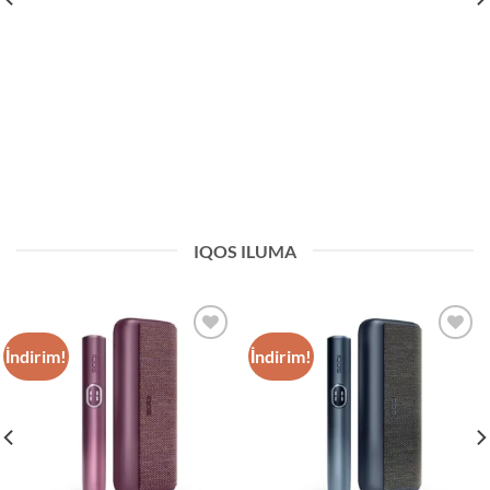
IQOS ILUMA
İndirim!
İndirim!
Add to
Add to
wishlist
wishlist