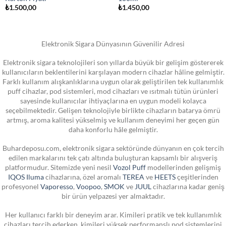
₺
1.500,00
₺
1.450,00
Elektronik Sigara Dünyasının Güvenilir Adresi
Elektronik sigara teknolojileri son yıllarda büyük bir gelişim göstererek
kullanıcıların beklentilerini karşılayan modern cihazlar hâline gelmiştir.
Farklı kullanım alışkanlıklarına uygun olarak geliştirilen tek kullanımlık
puff cihazlar, pod sistemleri, mod cihazları ve ısıtmalı tütün ürünleri
sayesinde kullanıcılar ihtiyaçlarına en uygun modeli kolayca
seçebilmektedir. Gelişen teknolojiyle birlikte cihazların batarya ömrü
artmış, aroma kalitesi yükselmiş ve kullanım deneyimi her geçen gün
daha konforlu hâle gelmiştir.
Buhardeposu.com, elektronik sigara sektöründe dünyanın en çok tercih
edilen markalarını tek çatı altında buluşturan kapsamlı bir alışveriş
platformudur. Sitemizde yeni nesil
Vozol Puff
modellerinden gelişmiş
IQOS Iluma
cihazlarına, özel aromalı
TEREA
ve
HEETS
çeşitlerinden
profesyonel
Vaporesso
,
Voopoo
,
SMOK
ve
JUUL
cihazlarına kadar geniş
bir ürün yelpazesi yer almaktadır.
Her kullanıcı farklı bir deneyim arar. Kimileri pratik ve tek kullanımlık
cihazları tercih ederken, kimileri yüksek performanslı pod sistemlerini