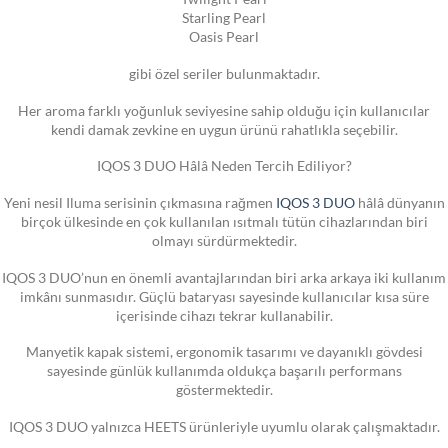
Starling Pearl
Oasis Pearl
gibi özel seriler bulunmaktadır.
Her aroma farklı yoğunluk seviyesine sahip olduğu için kullanıcılar
kendi damak zevkine en uygun ürünü rahatlıkla seçebilir.
IQOS 3 DUO Hâlâ Neden Tercih Ediliyor?
Yeni nesil Iluma serisinin çıkmasına rağmen
IQOS 3 DUO
hâlâ dünyanın
birçok ülkesinde en çok kullanılan ısıtmalı tütün cihazlarından biri
olmayı sürdürmektedir.
IQOS 3 DUO’nun en önemli avantajlarından biri arka arkaya iki kullanım
imkânı sunmasıdır. Güçlü bataryası sayesinde kullanıcılar kısa süre
içerisinde cihazı tekrar kullanabilir.
Manyetik kapak sistemi, ergonomik tasarımı ve dayanıklı gövdesi
sayesinde günlük kullanımda oldukça başarılı performans
göstermektedir.
IQOS 3 DUO yalnızca HEETS ürünleriyle uyumlu olarak çalışmaktadır.