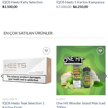
İQOS Heets Kelly Selection
İQOS Heets 5 Karton Kampanya
Orijinal
Şu
₺
1.500,00
₺
7.500,00
₺
6.250,00
fiyat:
andaki
₺7.500,00.
fiyat:
₺6.250,00.
EN ÇOK SATILAN ÜRÜNLER
Add to
Add to
wishlist
wishlist
IQOS HEETS
E-LIKIT
İQOS Heets Teak Selection 1
One Hit Wonder Island Man Iced
Karton Fiyatı
100ml