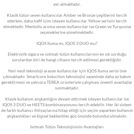
yer almaktadır.
Klasik tütün seven kullanıcılar Amber ve Bronze çeşitlerini tercih
ederken, daha hafif içim isteyen kullanıcılar Yellow serisini tercih
etmektedir. Mentollü aroma seven kullanıcılar ise Green ve Turquoise
seçeneklerine yönelmektedir.
IQOS Iluma mı, IQOS 3 DUO mu?
Elektronik sigara ve ısıtmalı tütün kullanıcılarının en sık sorduğu
sorulardan biri de hangi cihazın tercih edilmesi gerektiğidir.
Yeni nesil teknoloji arayan kullanıcılar için IQOS Iluma serisi öne
çıkmaktadır. Smartcore Induction teknolojisi sayesinde daha az bakım
gerektirmesi ve yalnızca TEREA ürünleriyle çalışması önemli avantajlar
sunmaktadır.
Klasik kullanım alışkanlığını devam ettirmek isteyen kullanıcılar ise
IQOS 3 DUO ve HEETS kombinasyonunu tercih edebilir. Her iki sistem
de farklı kullanıcı ihtiyaçlarına hitap ettiği için seçim yaparken kullanım
alışkanlıkları ve kişisel beklentiler göz önünde bulundurulmalıdır.
Isıtmalı Tütün Teknolojisinin Avantajları