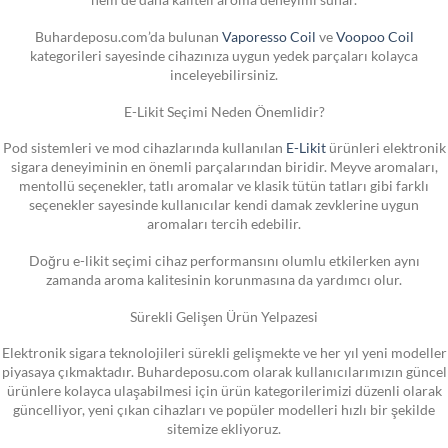
Buhardeposu.com’da bulunan
Vaporesso Coil
ve
Voopoo Coil
kategorileri sayesinde cihazınıza uygun yedek parçaları kolayca
inceleyebilirsiniz.
E-Likit Seçimi Neden Önemlidir?
Pod sistemleri ve mod cihazlarında kullanılan
E-Likit
ürünleri elektronik
sigara deneyiminin en önemli parçalarından biridir. Meyve aromaları,
mentollü seçenekler, tatlı aromalar ve klasik tütün tatları gibi farklı
seçenekler sayesinde kullanıcılar kendi damak zevklerine uygun
aromaları tercih edebilir.
Doğru e-likit seçimi cihaz performansını olumlu etkilerken aynı
zamanda aroma kalitesinin korunmasına da yardımcı olur.
Sürekli Gelişen Ürün Yelpazesi
Elektronik sigara teknolojileri sürekli gelişmekte ve her yıl yeni modeller
piyasaya çıkmaktadır. Buhardeposu.com olarak kullanıcılarımızın güncel
ürünlere kolayca ulaşabilmesi için ürün kategorilerimizi düzenli olarak
güncelliyor, yeni çıkan cihazları ve popüler modelleri hızlı bir şekilde
sitemize ekliyoruz.