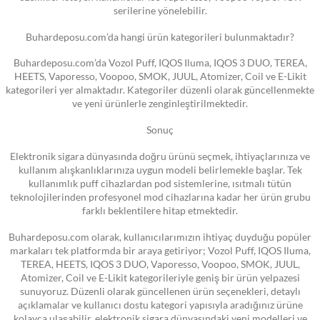
serilerine yönelebilir.
Buhardeposu.com’da hangi ürün kategorileri bulunmaktadır?
Buhardeposu.com’da Vozol Puff, IQOS Iluma, IQOS 3 DUO, TEREA,
HEETS, Vaporesso, Voopoo, SMOK, JUUL, Atomizer, Coil ve E-Likit
kategorileri yer almaktadır. Kategoriler düzenli olarak güncellenmekte
ve yeni ürünlerle zenginleştirilmektedir.
Sonuç
Elektronik sigara dünyasında doğru ürünü seçmek, ihtiyaçlarınıza ve
kullanım alışkanlıklarınıza uygun modeli belirlemekle başlar. Tek
kullanımlık puff cihazlardan pod sistemlerine, ısıtmalı tütün
teknolojilerinden profesyonel mod cihazlarına kadar her ürün grubu
farklı beklentilere hitap etmektedir.
Buhardeposu.com olarak, kullanıcılarımızın ihtiyaç duyduğu popüler
markaları tek platformda bir araya getiriyor; Vozol Puff, IQOS Iluma,
TEREA, HEETS, IQOS 3 DUO, Vaporesso, Voopoo, SMOK, JUUL,
Atomizer, Coil ve E-Likit kategorileriyle geniş bir ürün yelpazesi
sunuyoruz. Düzenli olarak güncellenen ürün seçenekleri, detaylı
açıklamalar ve kullanıcı dostu kategori yapısıyla aradığınız ürüne
kolayca ulaşabilir, elektronik sigara dünyasındaki yeni modelleri ve