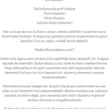
Tek kullanımlık puff cihazlar
Pod sistemleri
Mod cihazları
Isıtmalı tütün sistemleri
Her ürün grubunun kullanım amacı, teknik özellikleri ve performansı
birbirinden farklıdır. Kullanıcılar günlük kullanım alışkanlıklarına göre
kendileri için en uygun modeli tercih edebilir.
Neden Buhardeposu.com?
Elektronik sigara satın alırken ürün çeşitliliği kadar güvenilir bir mağaza
seçmek de önemlidir. Buhardeposu.com, farklı kullanıcı beklentilerine
hitap eden geniş ürün gamı sayesinde hem yeni başlayanlar hem de
deneyimli kullanıcılar için kapsamlı bir alışveriş deneyimi sunmayı
amaçlamaktadır.
Sitemizde bulunan kategoriler düzenli olarak güncellenmekte ve yeni
çıkan ürün modelleri hızla eklenmektedir. Böylece kullanıcılar yalnızca
popüler ürünlere değil, aynı zamanda yeni nesil cihazlara ve güncel
serilere de kolayca ulaşabilmektedir.
Elektronik sigara sektörünün önde gelen markaları arasında yer alan