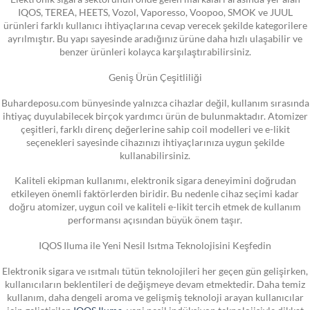
IQOS, TEREA, HEETS, Vozol, Vaporesso, Voopoo, SMOK ve JUUL
ürünleri farklı kullanıcı ihtiyaçlarına cevap verecek şekilde kategorilere
ayrılmıştır. Bu yapı sayesinde aradığınız ürüne daha hızlı ulaşabilir ve
benzer ürünleri kolayca karşılaştırabilirsiniz.
Geniş Ürün Çeşitliliği
Buhardeposu.com bünyesinde yalnızca cihazlar değil, kullanım sırasında
ihtiyaç duyulabilecek birçok yardımcı ürün de bulunmaktadır. Atomizer
çeşitleri, farklı direnç değerlerine sahip coil modelleri ve e-likit
seçenekleri sayesinde cihazınızı ihtiyaçlarınıza uygun şekilde
kullanabilirsiniz.
Kaliteli ekipman kullanımı, elektronik sigara deneyimini doğrudan
etkileyen önemli faktörlerden biridir. Bu nedenle cihaz seçimi kadar
doğru atomizer, uygun coil ve kaliteli e-likit tercih etmek de kullanım
performansı açısından büyük önem taşır.
IQOS Iluma ile Yeni Nesil Isıtma Teknolojisini Keşfedin
Elektronik sigara ve ısıtmalı tütün teknolojileri her geçen gün gelişirken,
kullanıcıların beklentileri de değişmeye devam etmektedir. Daha temiz
kullanım, daha dengeli aroma ve gelişmiş teknoloji arayan kullanıcılar
için geliştirilen
IQOS Iluma
, yeni nesil indüksiyon teknolojisiyle dikkat