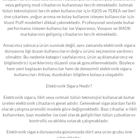
veya gelişmiş mod cihazlarını kullanmayı tercih etmektedir. Isıtmalı
tütün teknolojisini tercih eden kullanıcılar için IQOS ve TEREA serileri
öne çıkarken, yoğun aroma ve kolay kullanım isteyen kullanıcılar için
Vozol Puff modelleri dikkat çekmektedir. Profesyonel seviyede buhar
performansı isteyen kullanıcılar ise Vaporesso, Voopoo ve SMOK
markalarının gelişmiş cihazlarını tercih etmektedir.
Amacımız yalnızca ürün sunmak değil, aynı zamanda elektronik sigara
dünyasına ilgi duyan kullanıcıların doğru ürünü seçmesine yardımcı
olmaktır. Bu nedenle kategori sayfalarımız, ürün açıklamalarımız ve
bilgilendirici içeriklerimiz düzenli olarak güncellenmektedir. Böylece
hem yeni başlayan kullanıcılar hem de deneyimli elektronik sigara
kullanıcıları ihtiyaç duydukları bilgilere kolayca ulaşabilir.
Elektronik Sigara Nedir?
Elektronik sigara, likit veya ısıtmalı tütün teknolojisi kullanarak buhar
üreten elektronik cihazların genel adıdır. Geleneksel sigaralardan farklı
olarak çalışma prensibi modele göre değişmektedir. Bazı cihazlar e-likit
kullanırken, bazı modeller ise özel olarak geliştirilen tütün çubuklarını
kontrollü sıcaklıkta ısıtarak çalışmaktadır.
Elektronik sigara dünyasında günümüzde dört ana ürün grubu öne
çıkmaktadır: