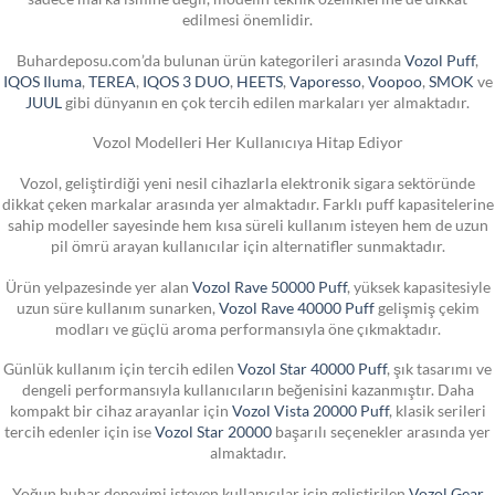
edilmesi önemlidir.
Buhardeposu.com’da bulunan ürün kategorileri arasında
Vozol Puff
,
IQOS Iluma
,
TEREA
,
IQOS 3 DUO
,
HEETS
,
Vaporesso
,
Voopoo
,
SMOK
ve
JUUL
gibi dünyanın en çok tercih edilen markaları yer almaktadır.
Vozol Modelleri Her Kullanıcıya Hitap Ediyor
Vozol, geliştirdiği yeni nesil cihazlarla elektronik sigara sektöründe
dikkat çeken markalar arasında yer almaktadır. Farklı puff kapasitelerine
sahip modeller sayesinde hem kısa süreli kullanım isteyen hem de uzun
pil ömrü arayan kullanıcılar için alternatifler sunmaktadır.
Ürün yelpazesinde yer alan
Vozol Rave 50000 Puff
, yüksek kapasitesiyle
uzun süre kullanım sunarken,
Vozol Rave 40000 Puff
gelişmiş çekim
modları ve güçlü aroma performansıyla öne çıkmaktadır.
Günlük kullanım için tercih edilen
Vozol Star 40000 Puff
, şık tasarımı ve
dengeli performansıyla kullanıcıların beğenisini kazanmıştır. Daha
kompakt bir cihaz arayanlar için
Vozol Vista 20000 Puff
, klasik serileri
tercih edenler için ise
Vozol Star 20000
başarılı seçenekler arasında yer
almaktadır.
Yoğun buhar deneyimi isteyen kullanıcılar için geliştirilen
Vozol Gear