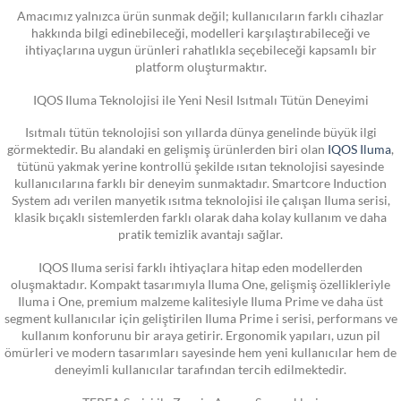
Amacımız yalnızca ürün sunmak değil; kullanıcıların farklı cihazlar
hakkında bilgi edinebileceği, modelleri karşılaştırabileceği ve
ihtiyaçlarına uygun ürünleri rahatlıkla seçebileceği kapsamlı bir
platform oluşturmaktır.
IQOS Iluma Teknolojisi ile Yeni Nesil Isıtmalı Tütün Deneyimi
Isıtmalı tütün teknolojisi son yıllarda dünya genelinde büyük ilgi
görmektedir. Bu alandaki en gelişmiş ürünlerden biri olan
IQOS Iluma
,
tütünü yakmak yerine kontrollü şekilde ısıtan teknolojisi sayesinde
kullanıcılarına farklı bir deneyim sunmaktadır. Smartcore Induction
System adı verilen manyetik ısıtma teknolojisi ile çalışan Iluma serisi,
klasik bıçaklı sistemlerden farklı olarak daha kolay kullanım ve daha
pratik temizlik avantajı sağlar.
IQOS Iluma serisi farklı ihtiyaçlara hitap eden modellerden
oluşmaktadır. Kompakt tasarımıyla Iluma One, gelişmiş özellikleriyle
Iluma i One, premium malzeme kalitesiyle Iluma Prime ve daha üst
segment kullanıcılar için geliştirilen Iluma Prime i serisi, performans ve
kullanım konforunu bir araya getirir. Ergonomik yapıları, uzun pil
ömürleri ve modern tasarımları sayesinde hem yeni kullanıcılar hem de
deneyimli kullanıcılar tarafından tercih edilmektedir.