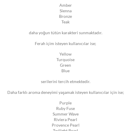
Amber
Sienna
Bronze
Teak
daha yoğun tütün karakteri sunmaktadır.
Ferah içim isteyen kullanıcılar ise;
Yellow
Turquoise
Green
Blue
serilerini tercih etmektedir.
Daha farklı aroma deneyimi yaşamak isteyen kullanıcılar için ise;
Purple
Ruby Fuse
Summer Wave
Riviera Pearl
Provence Pearl
Twilight Pearl