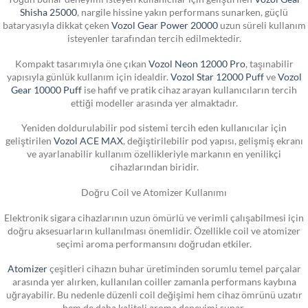
Shisha 25000
, nargile hissine yakın performans sunarken, güçlü
bataryasıyla dikkat çeken
Vozol Gear Power 20000
uzun süreli kullanım
isteyenler tarafından tercih edilmektedir.
Kompakt tasarımıyla öne çıkan
Vozol Neon 12000 Pro
, taşınabilir
yapısıyla günlük kullanım için idealdir.
Vozol Star 12000 Puff
ve
Vozol
Gear 10000 Puff
ise hafif ve pratik cihaz arayan kullanıcıların tercih
ettiği modeller arasında yer almaktadır.
Yeniden doldurulabilir pod sistemi tercih eden kullanıcılar için
geliştirilen
Vozol ACE MAX
, değiştirilebilir pod yapısı, gelişmiş ekranı
ve ayarlanabilir kullanım özellikleriyle markanın en yenilikçi
cihazlarından biridir.
Doğru Coil ve Atomizer Kullanımı
Elektronik sigara cihazlarının uzun ömürlü ve verimli çalışabilmesi için
doğru aksesuarların kullanılması önemlidir. Özellikle coil ve atomizer
seçimi aroma performansını doğrudan etkiler.
Atomizer
çeşitleri cihazın buhar üretiminden sorumlu temel parçalar
arasında yer alırken, kullanılan coiller zamanla performans kaybına
uğrayabilir. Bu nedenle düzenli coil değişimi hem cihaz ömrünü uzatır
hem de daha kaliteli aroma deneyimi sunar.