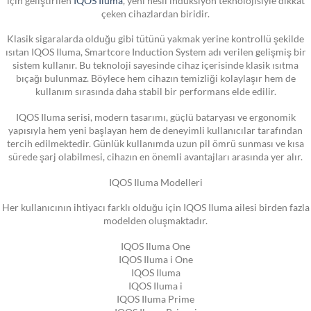
çeken cihazlardan biridir.
Klasik sigaralarda olduğu gibi tütünü yakmak yerine kontrollü şekilde
ısıtan IQOS Iluma, Smartcore Induction System adı verilen gelişmiş bir
sistem kullanır. Bu teknoloji sayesinde cihaz içerisinde klasik ısıtma
bıçağı bulunmaz. Böylece hem cihazın temizliği kolaylaşır hem de
kullanım sırasında daha stabil bir performans elde edilir.
IQOS Iluma serisi, modern tasarımı, güçlü bataryası ve ergonomik
yapısıyla hem yeni başlayan hem de deneyimli kullanıcılar tarafından
tercih edilmektedir. Günlük kullanımda uzun pil ömrü sunması ve kısa
sürede şarj olabilmesi, cihazın en önemli avantajları arasında yer alır.
IQOS Iluma Modelleri
Her kullanıcının ihtiyacı farklı olduğu için IQOS Iluma ailesi birden fazla
modelden oluşmaktadır.
IQOS Iluma One
IQOS Iluma i One
IQOS Iluma
IQOS Iluma i
IQOS Iluma Prime