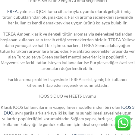
TEREA Serisi ile Zengin Aroma Seçenekleri
TEREA
, yalnızca IQOS Iluma cihazlarıyla uyumlu olarak geliştirilmiş
tütün çubuklarından oluşmaktadır. Farklı aroma seçenekleri sayesinde
her kullanıcı kendi damak zevkine uygun ürünü kolayca bulabilir.
TEREA Amber, klasik ve dengeli tütün aromasıyla geleneksel tatlardan
hoşlanan kullanıcıların tercih ettiği seçeneklerden biridir. TEREA Yellow
daha yumuşak ve hafif bir içim sunarken, TEREA Sienna daha yoğun
tütün karakteri arayanlara hitap eder. Ferahlatıcı seçenekler arasında yer
alan Turquoise ve Green serileri mentol severler için popülerdir.
Meyvemsi ve farklı tatlar isteyen kullanıcılar ise Purple ve diğer özel seri
aromaları değerlendirebilir.
Farklı aroma profilleri sayesinde TEREA serisi, geniş bir kullanıcı
kitlesine hitap eden seçenekler sunmaktadır.
IQOS 3 DUO ve HEETS Uyumu
Klasik IQOS kullanıcılarının vazgeçilmez modellerinden biri olan
IQOS 3
DUO
, aynı şarjla arka arkaya iki kullanım sunabilmesi sayesinde uzun
yıllardır popülerliğini korumaktadır. Sağlam yapısı, hızlı şarj özelliği ve
kullanım kolaylığı ile günlük kullanım için ideal seçeneklerden biridir.