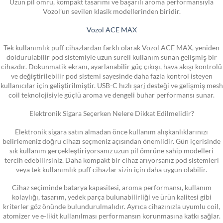
Uzun pil ömrü, kompakt tasarımı ve başarılı aroma performansıyla
Vozol’un sevilen klasik modellerinden biridir.
Vozol ACE MAX
Tek kullanımlık puff cihazlardan farklı olarak Vozol ACE MAX, yeniden
doldurulabilir pod sistemiyle uzun süreli kullanım sunan gelişmiş bir
cihazdır. Dokunmatik ekranı, ayarlanabilir güç çıkışı, hava akışı kontrolü
ve değiştirilebilir pod sistemi sayesinde daha fazla kontrol isteyen
kullanıcılar için geliştirilmiştir. USB-C hızlı şarj desteği ve gelişmiş mesh
coil teknolojisiyle güçlü aroma ve dengeli buhar performansı sunar.
Elektronik Sigara Seçerken Nelere Dikkat Edilmelidir?
Elektronik sigara satın almadan önce kullanım alışkanlıklarınızı
belirlemeniz doğru cihazı seçmeniz açısından önemlidir. Gün içerisinde
sık kullanım gerçekleştiriyorsanız uzun pil ömrüne sahip modelleri
tercih edebilirsiniz. Daha kompakt bir cihaz arıyorsanız pod sistemleri
veya tek kullanımlık puff cihazlar sizin için daha uygun olabilir.
Cihaz seçiminde batarya kapasitesi, aroma performansı, kullanım
kolaylığı, tasarım, yedek parça bulunabilirliği ve ürün kalitesi gibi
kriterler göz önünde bulundurulmalıdır. Ayrıca cihazınızla uyumlu coil,
atomizer ve e-likit kullanılması performansın korunmasına katkı sağlar.