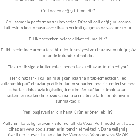
Coil neden değiştirilmelidir?
Coil zamanla performansını kaybeder. Düzenli coil değişimi aroma
kalitesinin korunmasına ve cihazın verimli çalışmasına yardımcı olur.
E-Likit seçerken nelere dikkat edilmelidir?
E-likit seçiminde aroma tercihi, nikotin seviyesi ve cihaz uyumluluğu göz
önünde bulundurulmalıdır.
Elektronik sigara kullanıcıları neden farklı cihazlar tercih ediyor?
Her cihaz farklı kullanım alışkanlıklarına hitap etmektedir. Tek
kullanımlık puff cihazlar pratik kullanım sunarken pod sistemleri ve mod
cihazları daha fazla kişiselleştirme imkânı sağlar. Isıtmalı tütün
sistemleri ise kendine özgü çalışma prensibiyle farklı bir deneyim
sunmaktadır.
Yeni başlayanlar için hangi ürünler önerilebilir?
Kullanım kolaylığı arayan kişiler genellikle Vozol Puff modelleri, JUUL
cihazları veya pod sistemlerini tercih etmektedir. Daha gelişmiş
özellikler isteyen kullanıcılar ise Vaporesso, Voopoo veya SMOK