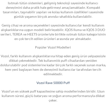
Isıtmalı tütün sistemleri, gelişmiş teknoloji sayesinde kullanıcı
deneyimini daha pratik hale getirmeyi amaçlamaktadır. Kompakt
tasarımları, taşınabilir yapıları ve kolay kullanım özellikleri sayesinde
günlük yaşamın birçok anında rahatlıkla kullanılabilir.
Geniş cihaz ve aroma seçenekleri sayesinde kullanıcılar kendi kullanım
alışkanlıklarına uygun modeli belirleyebilir. IQOS Iluma ve IQOS 3 DUO
serileri, TEREA ve HEETS ürünleriyle birlikte ısıtmalı tütün kategorisinin
en çok tercih edilen ürünleri arasında yer almaktadır.
Popüler Vozol Modelleri
Vozol, farklı kullanım alışkanlıklarına hitap eden geniş ürün yelpazesiyle
dikkat çekmektedir. Tek kullanımlık puff cihazlardan yeniden
doldurulabilir pod sistemlerine kadar birçok farklı seçenek sunan marka,
hem yeni başlayan hem de deneyimli kullanıcılar tarafından tercih
edilmektedir.
Vozol Rave 50000 Puff
Vozol’un en yüksek puff kapasitesine sahip modellerinden biridir. Uzun
kullanım süresi, güçlü bataryası ve yoğun aroma performansıyla dikkat
çeker.