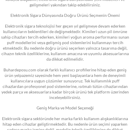
gelişmeleri yakından takip edebilirsiniz.
Elektronik Sigara Dünyasında Doğru Ürünü Seçmenin Önemi
Elektronik sigara teknolojisi her geçen yıl gelişmeye devam ederken
kullanıcıların beklentileri de değişmektedir. Kimileri uzun pil ömrüne
sahip cihazları tercih ederken, kimileri yoğun aroma performansı sunan
puff modellerini veya gelişmiş pod sistemlerini kullanmayı tercih
etmektedir. Bu nedenle doğru ürünü seçerken yalnızca tasarıma değil,
cihazın teknik özelliklerine, kullanım amacına ve uyumlu aksesuarlarına
da dikkat edilmelidir.
Buhardeposu.com olarak farklı kullanıcı profillerine hitap eden geniş
ürün yelpazemiz sayesinde hem yeni başlayanlara hem de deneyimli
kullanıcılara uygun çözümler sunuyoruz. Tek kullanımlık puff
cihazlardan profesyonel pod sistemlerine, ısıtmalı tütün cihazlarından
yedek parça ve aksesuarlara kadar birçok ürünü tek platform üzerinden
inceleyebilirsiniz.
Geniş Marka ve Model Seçeneği
Elektronik sigara sektöründe her marka farklı kullanım alışkanlıklarına
hitap eden cihazlar geliştirmektedir. Bu nedenle ürün seçimi yaparken
sadece marka ismine değil, modelin teknik özelliklerine de dikkat