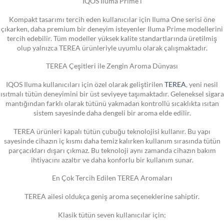
IQOS Iluma Prime i
Kompakt tasarımı tercih eden kullanıcılar için Iluma One serisi öne
çıkarken, daha premium bir deneyim isteyenler Iluma Prime modellerini
tercih edebilir. Tüm modeller yüksek kalite standartlarında üretilmiş
olup yalnızca TEREA ürünleriyle uyumlu olarak çalışmaktadır.
TEREA Çeşitleri ile Zengin Aroma Dünyası
IQOS Iluma kullanıcıları için özel olarak geliştirilen
TEREA
, yeni nesil
ısıtmalı tütün deneyimini bir üst seviyeye taşımaktadır. Geleneksel sigara
mantığından farklı olarak tütünü yakmadan kontrollü sıcaklıkta ısıtan
sistem sayesinde daha dengeli bir aroma elde edilir.
TEREA ürünleri kapalı tütün çubuğu teknolojisi kullanır. Bu yapı
sayesinde cihazın iç kısmı daha temiz kalırken kullanım sırasında tütün
parçacıkları dışarı çıkmaz. Bu teknoloji aynı zamanda cihazın bakım
ihtiyacını azaltır ve daha konforlu bir kullanım sunar.
En Çok Tercih Edilen TEREA Aromaları
TEREA ailesi oldukça geniş aroma seçeneklerine sahiptir.
Klasik tütün seven kullanıcılar için;