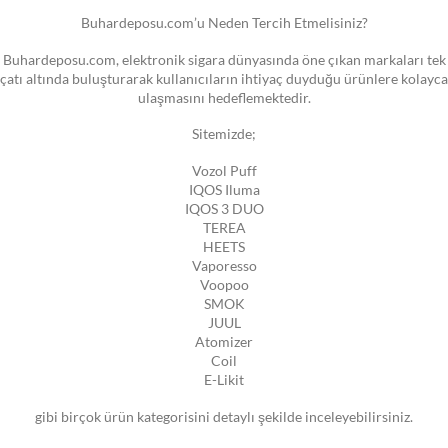
Buhardeposu.com’u Neden Tercih Etmelisiniz?
Buhardeposu.com, elektronik sigara dünyasında öne çıkan markaları tek
çatı altında buluşturarak kullanıcıların ihtiyaç duyduğu ürünlere kolayca
ulaşmasını hedeflemektedir.
Sitemizde;
Vozol Puff
IQOS Iluma
IQOS 3 DUO
TEREA
HEETS
Vaporesso
Voopoo
SMOK
JUUL
Atomizer
Coil
E-Likit
gibi birçok ürün kategorisini detaylı şekilde inceleyebilirsiniz.