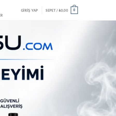
0
GIRIŞ YAP
SEPET /
₺
0,00
ER