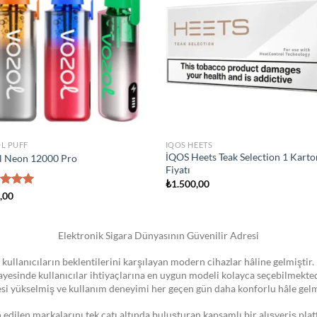
wishlist
wish
STOKTA YOK
IZER
ATOMIZER
 Novo Pod Kartuşu
Smok Vape Pen 22 Coil
0
₺
1.300,00
Elektronik Sigara Dünyasının Güvenilir Adresi
 kullanıcıların beklentilerini karşılayan modern cihazlar hâline gelmiştir. 
 sayesinde kullanıcılar ihtiyaçlarına en uygun modeli kolayca seçebilmekte
esi yükselmiş ve kullanım deneyimi her geçen gün daha konforlu hâle gelm
dilen markalarını tek çatı altında buluşturan kapsamlı bir alışveriş pla