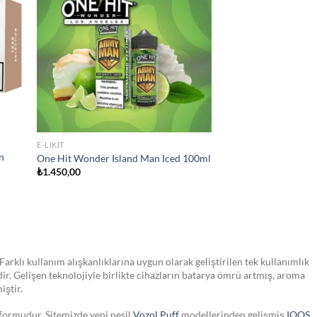
list
wishlist
STOKTA YOK
JULL SIGARA
JUUL2 Polar Menthol Kartuş
₺
750,00
Farklı kullanım alışkanlıklarına uygun olarak geliştirilen tek kullanımlık
dir. Gelişen teknolojiyle birlikte cihazların batarya ömrü artmış, aroma
iştir.
tformudur. Sitemizde yeni nesil
Vozol Puff
modellerinden gelişmiş
IQOS