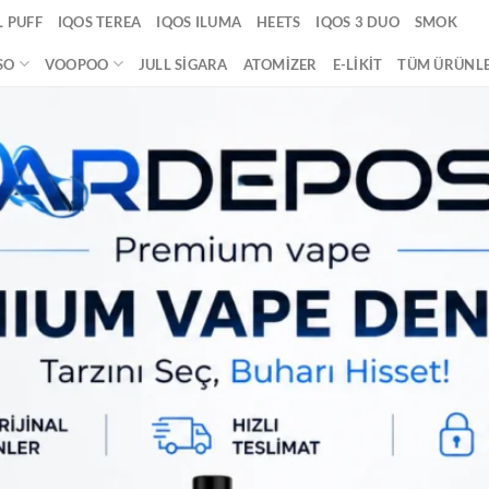
 PUFF
IQOS TEREA
IQOS ILUMA
HEETS
IQOS 3 DUO
SMOK
SO
VOOPOO
JULL SIGARA
ATOMIZER
E-LIKIT
TÜM ÜRÜNL