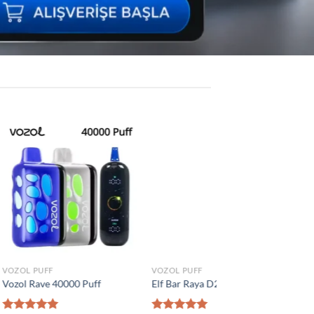
Add to
Add to
wishlist
wishlist
VOZOL PUFF
İNDIRIM ÜRÜNLER
 Puff
Vozol Vista 40000 Puff
Vozol Star 40000 Puf
₺
1.300,00