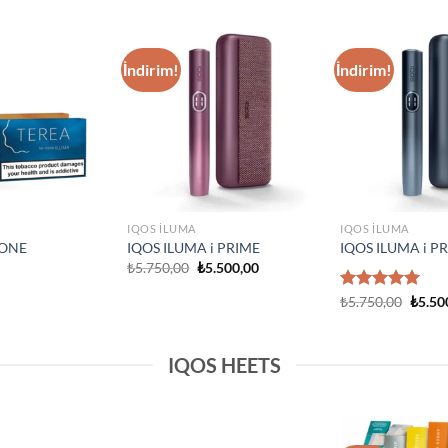
IQOS ILUMA
Add to
Add to
IQOS Iluma i One
wishlist
wishlist
₺
3.750,00
IQOS ILUMA
rime Neon
IQOS Iluma Prime Stardrift
d Edition
Limited Edition
₺
4.500,00
IQOS HEETS