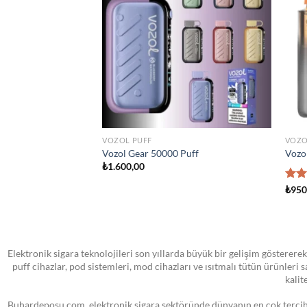
wishlist
wishlist
STOKTA YOK
TÜM ÜRÜNLER
ATOM
land Man Iced 100ml
VOOPOO PNP MTL Yedek Pod Kartuş
SMOK
₺
0,00
₺
0,0
Elektronik sigara teknolojileri son yıllarda büyük bir gelişim göstererek
puff cihazlar, pod sistemleri, mod cihazları ve ısıtmalı tütün ürünleri
kalit
Buhardeposu.com, elektronik sigara sektöründe dünyanın en çok tercih e