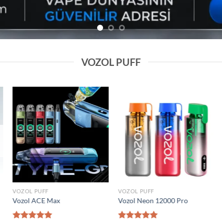
VOZOL PUFF
Add to
Add to
wishlist
wishlist
VOZOL PUFF
VOZOL PUFF
0000 Puff
Elf Bar Raya D2 20000 Puff
Vozol Gear 50000
₺
1.600,00