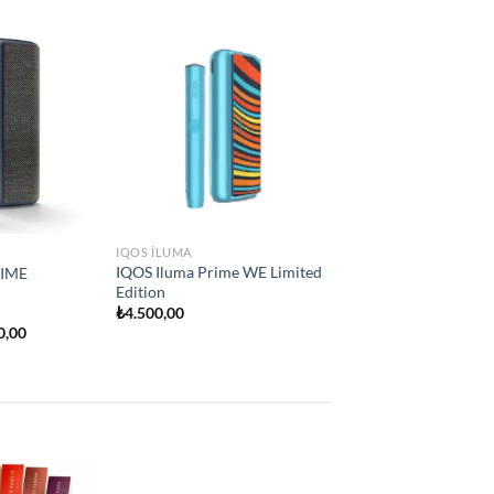
Add to
Add to
wishlist
wishlist
IQOS ILUMA
İQOS İLUMA ONE
₺
2.250,00