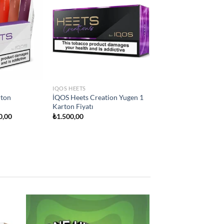
Add to
Add to
wishlist
wishlist
IQOS HEETS
ity
İQOS Heets Teak Selection 1
on Fiyatı
Karton Fiyatı
₺
1.500,00
 to
Add to