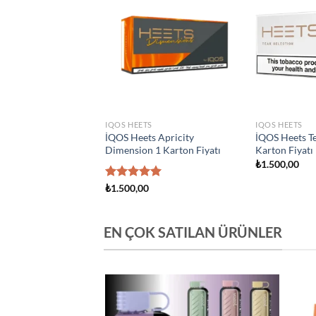
Add to
Add to
wishlist
wishlist
S
IQOS HEETS
IQOS HEETS
s Creation Yugen 1
İQOS Heets Amber 1 Karton
İQOS Heets Y
atı
Fiyatı
Fiyatı
₺
1.500,00
₺
1.500,00
EN ÇOK SATILAN ÜRÜNLER
Add to
Add to