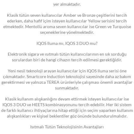
yer almaktadır.
Klasik tütün seven kullanıcılar Amber ve Bronze çeşitlerini tercih
ederken, daha hafif içim isteyen kullanıcılar Yellow serisini tercih
etmektedir. Mentollü aroma seven kullanıcılar ise Green ve Turquoise
seçeneklerine yönelmektedir.
IQOS Iluma mı, IQOS 3 DUO mu?
Elektronik sigara ve ısıtmalı tütün kullanıcılarının en sık sorduğu
sorulardan biri de hangi cihazın tercih edilmesi gerektiğidir.
Yeni nesil teknoloji arayan kullanıcılar için IQOS Iluma serisi öne
çıkmaktadır. Smartcore Induction teknolojisi sayesinde daha az bakım
gerektirmesi ve yalnızca TEREA ürünleriyle çalışması önemli avantajlar
sunmaktadır.
Klasik kullanım alışkanlığını devam ettirmek isteyen kullanıcılar ise
IQOS 3 DUO ve HEETS kombinasyonunu tercih edebilir. Her iki sistem
de farklı kullanıcı ihtiyaçlarına hitap ettiği için seçim yaparken kullanım
alışkanlıkları ve kişisel beklentiler göz önünde bulundurulmalıdır.
Isıtmalı Tütün Teknolojisinin Avantajları