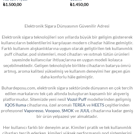
₺
1.500,00
₺
1.450,00
Elektronik Sigara Dünyasının Güvenilir Adresi
Elektronik sigara teknolojileri son yıllarda büyük bir gelişim göstererek
kullanıcıların beklentilerini karşılayan modern cihazlar hâline gelmiştir.
Farklı kullanım alışkanlıklarına uygun olarak geliştirilen tek kullanımlık
puff cihazlar, pod sistemleri, mod cihazları ve ısıtmalı tütün ürünleri
sayesinde kullanıcılar ihtiyaçlarına en uygun modeli kolayca
seçebilmektedir. Gelişen teknolojiyle birlikte cihazların batarya ömrü
artmış, aroma kalitesi yükselmiş ve kullanım deneyimi her geçen gün
daha konforlu hâle gelmiştir.
Buhardeposu.com, elektronik sigara sektöründe dünyanın en çok tercih
edilen markalarını tek çatı altında buluşturan kapsamlı bir alışveriş
platformudur. Sitemizde yeni nesil
Vozol Puff
modellerinden gelişmiş
IQOS Iluma
cihazlarına, özel aromalı
TEREA
ve
HEETS
çeşitlerinden
profesyonel
Vaporesso
,
Voopoo
,
SMOK
ve
JUUL
cihazlarına kadar geniş
bir ürün yelpazesi yer almaktadır.
Her kullanıcı farklı bir deneyim arar. Kimileri pratik ve tek kullanımlık
cihazları tercih ederken, kimileri yüksek performanslı pod sistemlerini