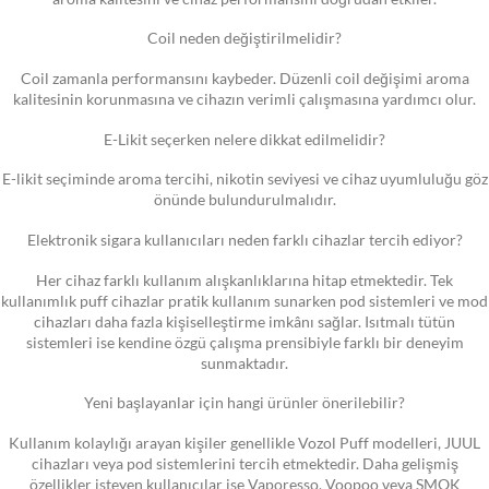
Coil neden değiştirilmelidir?
Coil zamanla performansını kaybeder. Düzenli coil değişimi aroma
kalitesinin korunmasına ve cihazın verimli çalışmasına yardımcı olur.
E-Likit seçerken nelere dikkat edilmelidir?
E-likit seçiminde aroma tercihi, nikotin seviyesi ve cihaz uyumluluğu göz
önünde bulundurulmalıdır.
Elektronik sigara kullanıcıları neden farklı cihazlar tercih ediyor?
Her cihaz farklı kullanım alışkanlıklarına hitap etmektedir. Tek
kullanımlık puff cihazlar pratik kullanım sunarken pod sistemleri ve mod
cihazları daha fazla kişiselleştirme imkânı sağlar. Isıtmalı tütün
sistemleri ise kendine özgü çalışma prensibiyle farklı bir deneyim
sunmaktadır.
Yeni başlayanlar için hangi ürünler önerilebilir?
Kullanım kolaylığı arayan kişiler genellikle Vozol Puff modelleri, JUUL
cihazları veya pod sistemlerini tercih etmektedir. Daha gelişmiş
özellikler isteyen kullanıcılar ise Vaporesso, Voopoo veya SMOK