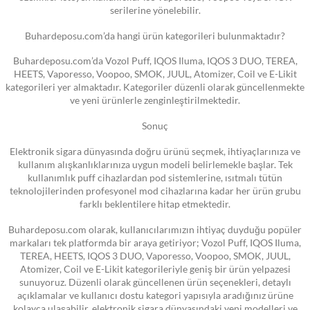
serilerine yönelebilir.
Buhardeposu.com’da hangi ürün kategorileri bulunmaktadır?
Buhardeposu.com’da Vozol Puff, IQOS Iluma, IQOS 3 DUO, TEREA,
HEETS, Vaporesso, Voopoo, SMOK, JUUL, Atomizer, Coil ve E-Likit
kategorileri yer almaktadır. Kategoriler düzenli olarak güncellenmekte
ve yeni ürünlerle zenginleştirilmektedir.
Sonuç
Elektronik sigara dünyasında doğru ürünü seçmek, ihtiyaçlarınıza ve
kullanım alışkanlıklarınıza uygun modeli belirlemekle başlar. Tek
kullanımlık puff cihazlardan pod sistemlerine, ısıtmalı tütün
teknolojilerinden profesyonel mod cihazlarına kadar her ürün grubu
farklı beklentilere hitap etmektedir.
Buhardeposu.com olarak, kullanıcılarımızın ihtiyaç duyduğu popüler
markaları tek platformda bir araya getiriyor; Vozol Puff, IQOS Iluma,
TEREA, HEETS, IQOS 3 DUO, Vaporesso, Voopoo, SMOK, JUUL,
Atomizer, Coil ve E-Likit kategorileriyle geniş bir ürün yelpazesi
sunuyoruz. Düzenli olarak güncellenen ürün seçenekleri, detaylı
açıklamalar ve kullanıcı dostu kategori yapısıyla aradığınız ürüne
kolayca ulaşabilir, elektronik sigara dünyasındaki yeni modelleri ve