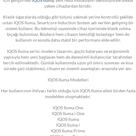
çeken cihazlardan biridir.
Klasik sigaralarda olduğu gibi tütünü yakmak yerine kontrollü şekilde
ısıtan IQOS Iluma, Smartcore Induction System adı verilen gelişmiş bir
sistem kullanır. Bu teknoloji sayesinde cihaz içerisinde klasik ısıtma
bıçağı bulunmaz. Böylece hem cihazın temizliği kolaylaşır hem de
kullanım sırasında daha stabil bir performans elde edilir.
IQOS Iluma serisi, modern tasarımı, güçlü bataryası ve ergonomik
yapısıyla hem yeni başlayan hem de deneyimli kullanıcılar tarafından
tercih edilmektedir. Günlük kullanımda uzun pil ömrü sunması ve kısa
sürede şarj olabilmesi, cihazın en önemli avantajları arasında yer alır.
IQOS Iluma Modelleri
Her kullanıcının ihtiyacı farklı olduğu için IQOS Iluma ailesi birden fazla
modelden oluşmaktadır.
IQOS Iluma One
IQOS Iluma i One
IQOS Iluma
IQOS Iluma i
IQOS Iluma Prime