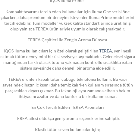
IQOS Iluma Prime i
Kompakt tasarımı tercih eden kullanıcılar için Iluma One serisi öne
çıkarken, daha premium bir deneyim isteyenler Iluma Prime modellerini
tercih edebilir. Tüm modeller yüksek kalite standartlarında üretilmiş
olup yalnızca TEREA ürünleriyle uyumlu olarak çalışmaktadır.
TEREA Çeşitleri ile Zengin Aroma Dünyası
IQOS Iluma kullanıcıları için özel olarak geliştirilen
TEREA
, yeni nesil
ısıtmalı tütün deneyimini bir üst seviyeye taşımaktadır. Geleneksel sigara
mantığından farklı olarak tütünü yakmadan kontrollü sıcaklıkta ısıtan
sistem sayesinde daha dengeli bir aroma elde edilir.
TEREA ürünleri kapalı tütün çubuğu teknolojisi kullanır. Bu yapı
sayesinde cihazın iç kısmı daha temiz kalırken kullanım sırasında tütün
parçacıkları dışarı çıkmaz. Bu teknoloji aynı zamanda cihazın bakım
ihtiyacını azaltır ve daha konforlu bir kullanım sunar.
En Çok Tercih Edilen TEREA Aromaları
TEREA ailesi oldukça geniş aroma seçeneklerine sahiptir.
Klasik tütün seven kullanıcılar için;