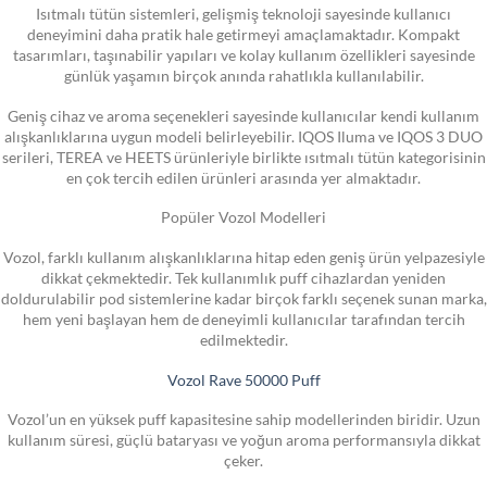
Isıtmalı tütün sistemleri, gelişmiş teknoloji sayesinde kullanıcı
deneyimini daha pratik hale getirmeyi amaçlamaktadır. Kompakt
tasarımları, taşınabilir yapıları ve kolay kullanım özellikleri sayesinde
günlük yaşamın birçok anında rahatlıkla kullanılabilir.
Geniş cihaz ve aroma seçenekleri sayesinde kullanıcılar kendi kullanım
alışkanlıklarına uygun modeli belirleyebilir. IQOS Iluma ve IQOS 3 DUO
serileri, TEREA ve HEETS ürünleriyle birlikte ısıtmalı tütün kategorisinin
en çok tercih edilen ürünleri arasında yer almaktadır.
Popüler Vozol Modelleri
Vozol, farklı kullanım alışkanlıklarına hitap eden geniş ürün yelpazesiyle
dikkat çekmektedir. Tek kullanımlık puff cihazlardan yeniden
doldurulabilir pod sistemlerine kadar birçok farklı seçenek sunan marka,
hem yeni başlayan hem de deneyimli kullanıcılar tarafından tercih
edilmektedir.
Vozol Rave 50000 Puff
Vozol’un en yüksek puff kapasitesine sahip modellerinden biridir. Uzun
kullanım süresi, güçlü bataryası ve yoğun aroma performansıyla dikkat
çeker.