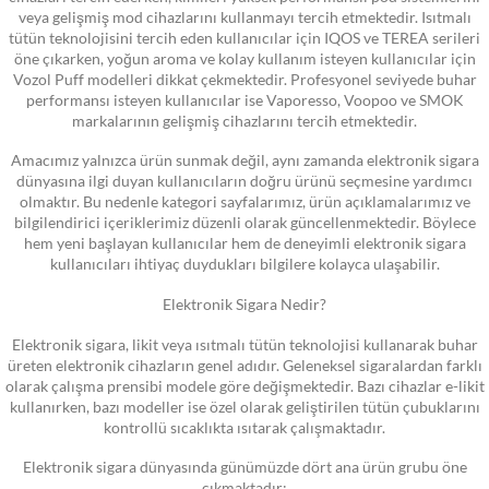
veya gelişmiş mod cihazlarını kullanmayı tercih etmektedir. Isıtmalı
tütün teknolojisini tercih eden kullanıcılar için IQOS ve TEREA serileri
öne çıkarken, yoğun aroma ve kolay kullanım isteyen kullanıcılar için
Vozol Puff modelleri dikkat çekmektedir. Profesyonel seviyede buhar
performansı isteyen kullanıcılar ise Vaporesso, Voopoo ve SMOK
markalarının gelişmiş cihazlarını tercih etmektedir.
Amacımız yalnızca ürün sunmak değil, aynı zamanda elektronik sigara
dünyasına ilgi duyan kullanıcıların doğru ürünü seçmesine yardımcı
olmaktır. Bu nedenle kategori sayfalarımız, ürün açıklamalarımız ve
bilgilendirici içeriklerimiz düzenli olarak güncellenmektedir. Böylece
hem yeni başlayan kullanıcılar hem de deneyimli elektronik sigara
kullanıcıları ihtiyaç duydukları bilgilere kolayca ulaşabilir.
Elektronik Sigara Nedir?
Elektronik sigara, likit veya ısıtmalı tütün teknolojisi kullanarak buhar
üreten elektronik cihazların genel adıdır. Geleneksel sigaralardan farklı
olarak çalışma prensibi modele göre değişmektedir. Bazı cihazlar e-likit
kullanırken, bazı modeller ise özel olarak geliştirilen tütün çubuklarını
kontrollü sıcaklıkta ısıtarak çalışmaktadır.
Elektronik sigara dünyasında günümüzde dört ana ürün grubu öne
çıkmaktadır: