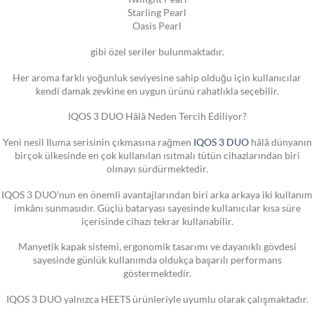
Starling Pearl
Oasis Pearl
gibi özel seriler bulunmaktadır.
Her aroma farklı yoğunluk seviyesine sahip olduğu için kullanıcılar
kendi damak zevkine en uygun ürünü rahatlıkla seçebilir.
IQOS 3 DUO Hâlâ Neden Tercih Ediliyor?
Yeni nesil Iluma serisinin çıkmasına rağmen
IQOS 3 DUO
hâlâ dünyanın
birçok ülkesinde en çok kullanılan ısıtmalı tütün cihazlarından biri
olmayı sürdürmektedir.
IQOS 3 DUO’nun en önemli avantajlarından biri arka arkaya iki kullanım
imkânı sunmasıdır. Güçlü bataryası sayesinde kullanıcılar kısa süre
içerisinde cihazı tekrar kullanabilir.
Manyetik kapak sistemi, ergonomik tasarımı ve dayanıklı gövdesi
sayesinde günlük kullanımda oldukça başarılı performans
göstermektedir.
IQOS 3 DUO yalnızca HEETS ürünleriyle uyumlu olarak çalışmaktadır.