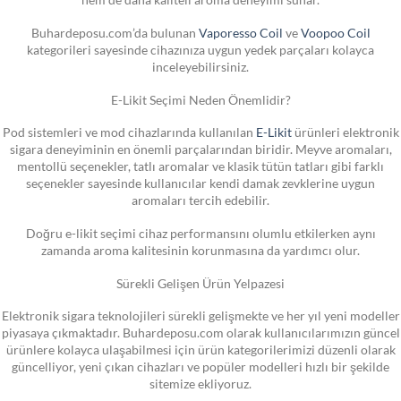
Buhardeposu.com’da bulunan
Vaporesso Coil
ve
Voopoo Coil
kategorileri sayesinde cihazınıza uygun yedek parçaları kolayca
inceleyebilirsiniz.
E-Likit Seçimi Neden Önemlidir?
Pod sistemleri ve mod cihazlarında kullanılan
E-Likit
ürünleri elektronik
sigara deneyiminin en önemli parçalarından biridir. Meyve aromaları,
mentollü seçenekler, tatlı aromalar ve klasik tütün tatları gibi farklı
seçenekler sayesinde kullanıcılar kendi damak zevklerine uygun
aromaları tercih edebilir.
Doğru e-likit seçimi cihaz performansını olumlu etkilerken aynı
zamanda aroma kalitesinin korunmasına da yardımcı olur.
Sürekli Gelişen Ürün Yelpazesi
Elektronik sigara teknolojileri sürekli gelişmekte ve her yıl yeni modeller
piyasaya çıkmaktadır. Buhardeposu.com olarak kullanıcılarımızın güncel
ürünlere kolayca ulaşabilmesi için ürün kategorilerimizi düzenli olarak
güncelliyor, yeni çıkan cihazları ve popüler modelleri hızlı bir şekilde
sitemize ekliyoruz.