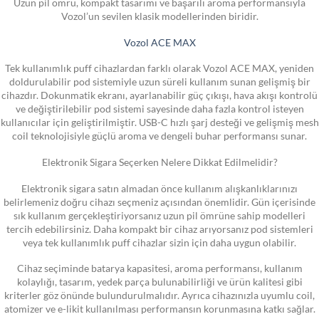
Uzun pil ömrü, kompakt tasarımı ve başarılı aroma performansıyla
Vozol’un sevilen klasik modellerinden biridir.
Vozol ACE MAX
Tek kullanımlık puff cihazlardan farklı olarak Vozol ACE MAX, yeniden
doldurulabilir pod sistemiyle uzun süreli kullanım sunan gelişmiş bir
cihazdır. Dokunmatik ekranı, ayarlanabilir güç çıkışı, hava akışı kontrolü
ve değiştirilebilir pod sistemi sayesinde daha fazla kontrol isteyen
kullanıcılar için geliştirilmiştir. USB-C hızlı şarj desteği ve gelişmiş mesh
coil teknolojisiyle güçlü aroma ve dengeli buhar performansı sunar.
Elektronik Sigara Seçerken Nelere Dikkat Edilmelidir?
Elektronik sigara satın almadan önce kullanım alışkanlıklarınızı
belirlemeniz doğru cihazı seçmeniz açısından önemlidir. Gün içerisinde
sık kullanım gerçekleştiriyorsanız uzun pil ömrüne sahip modelleri
tercih edebilirsiniz. Daha kompakt bir cihaz arıyorsanız pod sistemleri
veya tek kullanımlık puff cihazlar sizin için daha uygun olabilir.
Cihaz seçiminde batarya kapasitesi, aroma performansı, kullanım
kolaylığı, tasarım, yedek parça bulunabilirliği ve ürün kalitesi gibi
kriterler göz önünde bulundurulmalıdır. Ayrıca cihazınızla uyumlu coil,
atomizer ve e-likit kullanılması performansın korunmasına katkı sağlar.