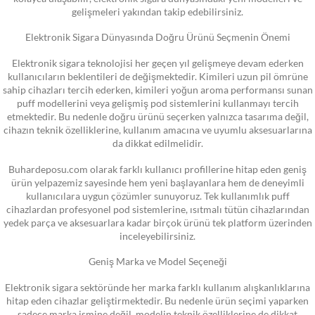
gelişmeleri yakından takip edebilirsiniz.
Elektronik Sigara Dünyasında Doğru Ürünü Seçmenin Önemi
Elektronik sigara teknolojisi her geçen yıl gelişmeye devam ederken
kullanıcıların beklentileri de değişmektedir. Kimileri uzun pil ömrüne
sahip cihazları tercih ederken, kimileri yoğun aroma performansı sunan
puff modellerini veya gelişmiş pod sistemlerini kullanmayı tercih
etmektedir. Bu nedenle doğru ürünü seçerken yalnızca tasarıma değil,
cihazın teknik özelliklerine, kullanım amacına ve uyumlu aksesuarlarına
da dikkat edilmelidir.
Buhardeposu.com olarak farklı kullanıcı profillerine hitap eden geniş
ürün yelpazemiz sayesinde hem yeni başlayanlara hem de deneyimli
kullanıcılara uygun çözümler sunuyoruz. Tek kullanımlık puff
cihazlardan profesyonel pod sistemlerine, ısıtmalı tütün cihazlarından
yedek parça ve aksesuarlara kadar birçok ürünü tek platform üzerinden
inceleyebilirsiniz.
Geniş Marka ve Model Seçeneği
Elektronik sigara sektöründe her marka farklı kullanım alışkanlıklarına
hitap eden cihazlar geliştirmektedir. Bu nedenle ürün seçimi yaparken
sadece marka ismine değil, modelin teknik özelliklerine de dikkat