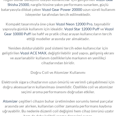
Shisha 25000
, nargile hissine yakın performans sunarken, güçlü
bataryasıyla dikkat çeken
Vozol Gear Power 20000
uzun süreli kullanım
isteyenler tarafından tercih edilmektedir.
Kompakt tasarımıyla öne çıkan
Vozol Neon 12000 Pro
, taşınabilir
yapısıyla günlük kullanım için idealdir.
Vozol Star 12000 Puff
ve
Vozol
Gear 10000 Puff
ise hafif ve pratik cihaz arayan kullanıcıların tercih
ettiği modeller arasında yer almaktadır.
Yeniden doldurulabilir pod sistemi tercih eden kullanıcılar için
geliştirilen
Vozol ACE MAX
, değiştirilebilir pod yapısı, gelişmiş ekranı
ve ayarlanabilir kullanım özellikleriyle markanın en yenilikçi
cihazlarından biridir.
Doğru Coil ve Atomizer Kullanımı
Elektronik sigara cihazlarının uzun ömürlü ve verimli çalışabilmesi için
doğru aksesuarların kullanılması önemlidir. Özellikle coil ve atomizer
seçimi aroma performansını doğrudan etkiler.
Atomizer
çeşitleri cihazın buhar üretiminden sorumlu temel parçalar
arasında yer alırken, kullanılan coiller zamanla performans kaybına
uğrayabilir. Bu nedenle düzenli coil değişimi hem cihaz ömrünü uzatır
hem de daha kaliteli aroma deneyimi sunar.