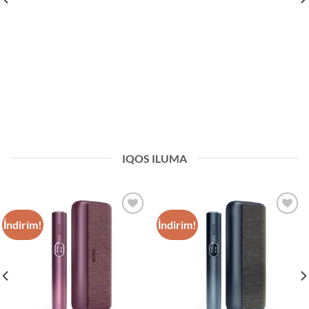
IQOS ILUMA
İndirim!
İndirim!
Add to
Add to
wishlist
wishlist