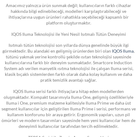
Amacımız yalnızca ürün sunmak değil; kullanıcıların farklı cihazlar
hakkında bilgi edinebileceği, modelleri karşılaştırabileceği ve
ihtiyaçlarına uygun ürünleri rahatlıkla seçebileceği kapsamlı bir
platform oluşturmaktır.
IQOS Iluma Teknolojisi ile Yeni Nesil Isıtmalı Tütün Deneyimi
Isıtmalı tütün teknolojisi son yıllarda dünya genelinde büyük ilgi
görmektedir. Bu alandaki en gelişmiş ürünlerden biri olan
IQOS Iluma
,
tütünü yakmak yerine kontrollü şekilde ısıtan teknolojisi sayesinde
kullanıcılarına farklı bir deneyim sunmaktadır. Smartcore Induction
System adı verilen manyetik ısıtma teknolojisi ile çalışan Iluma serisi,
klasik bıçaklı sistemlerden farklı olarak daha kolay kullanım ve daha
pratik temizlik avantajı sağlar.
IQOS Iluma serisi farklı ihtiyaçlara hitap eden modellerden
oluşmaktadır. Kompakt tasarımıyla Iluma One, gelişmiş özellikleriyle
Iluma i One, premium malzeme kalitesiyle Iluma Prime ve daha üst
segment kullanıcılar için geliştirilen Iluma Prime i serisi, performans ve
kullanım konforunu bir araya getirir. Ergonomik yapıları, uzun pil
ömürleri ve modern tasarımları sayesinde hem yeni kullanıcılar hem de
deneyimli kullanıcılar tarafından tercih edilmektedir.