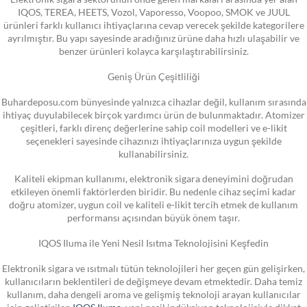
IQOS, TEREA, HEETS, Vozol, Vaporesso, Voopoo, SMOK ve JUUL
ürünleri farklı kullanıcı ihtiyaçlarına cevap verecek şekilde kategorilere
ayrılmıştır. Bu yapı sayesinde aradığınız ürüne daha hızlı ulaşabilir ve
benzer ürünleri kolayca karşılaştırabilirsiniz.
Geniş Ürün Çeşitliliği
Buhardeposu.com bünyesinde yalnızca cihazlar değil, kullanım sırasında
ihtiyaç duyulabilecek birçok yardımcı ürün de bulunmaktadır. Atomizer
çeşitleri, farklı direnç değerlerine sahip coil modelleri ve e-likit
seçenekleri sayesinde cihazınızı ihtiyaçlarınıza uygun şekilde
kullanabilirsiniz.
Kaliteli ekipman kullanımı, elektronik sigara deneyimini doğrudan
etkileyen önemli faktörlerden biridir. Bu nedenle cihaz seçimi kadar
doğru atomizer, uygun coil ve kaliteli e-likit tercih etmek de kullanım
performansı açısından büyük önem taşır.
IQOS Iluma ile Yeni Nesil Isıtma Teknolojisini Keşfedin
Elektronik sigara ve ısıtmalı tütün teknolojileri her geçen gün gelişirken,
kullanıcıların beklentileri de değişmeye devam etmektedir. Daha temiz
kullanım, daha dengeli aroma ve gelişmiş teknoloji arayan kullanıcılar
için geliştirilen
IQOS Iluma
, yeni nesil indüksiyon teknolojisiyle dikkat