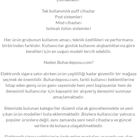
Tek kullanımlık puff cihazlar
Pod sistemleri
Mod cihazları
Isıtmalı tütün sistemleri
Her ürün grubunun kullanım amacı, teknik özellikleri ve performansı
birbirinden farklıdır. Kullanıcılar günlük kullanım alışkanlıklarına göre
kendileri için en uygun modeli tercih edebilir.
Neden Buhardeposu.com?
Elektronik sigara satın alırken ürün çeşitliliği kadar güvenilir bir mağaza
seçmek de önemlidir. Buhardeposu.com, farklı kullanıcı beklentilerine
hitap eden geniş ürün gamı sayesinde hem yeni başlayanlar hem de
deneyimli kullanıcılar için kapsamlı bir alışveriş deneyimi sunmayı
amaçlamaktadır.
Sitemizde bulunan kategoriler düzenli olarak güncellenmekte ve yeni
çıkan ürün modelleri hızla eklenmektedir. Böylece kullanıcılar yalnızca
popüler ürünlere değil, aynı zamanda yeni nesil cihazlara ve güncel
serilere de kolayca ulaşabilmektedir.
Elektronik sigara sektörünün önde gelen markaları arasında yer alan