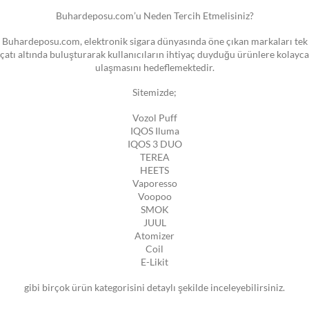
Buhardeposu.com’u Neden Tercih Etmelisiniz?
Buhardeposu.com, elektronik sigara dünyasında öne çıkan markaları tek
çatı altında buluşturarak kullanıcıların ihtiyaç duyduğu ürünlere kolayca
ulaşmasını hedeflemektedir.
Sitemizde;
Vozol Puff
IQOS Iluma
IQOS 3 DUO
TEREA
HEETS
Vaporesso
Voopoo
SMOK
JUUL
Atomizer
Coil
E-Likit
gibi birçok ürün kategorisini detaylı şekilde inceleyebilirsiniz.