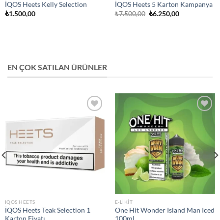
İQOS Heets Kelly Selection
İQOS Heets 5 Karton Kampanya
Orijinal
Şu
₺
1.500,00
₺
7.500,00
₺
6.250,00
fiyat:
andaki
₺7.500,00.
fiyat:
₺6.250,00.
EN ÇOK SATILAN ÜRÜNLER
Add to
Add to
wishlist
wishlist
IQOS HEETS
E-LIKIT
İQOS Heets Teak Selection 1
One Hit Wonder Island Man Iced
Karton Fiyatı
100ml