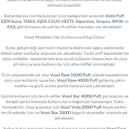
edilmesi önemlidir.
Buhardeposu.com’da bulunan ürün kategorileri arasında
Vozol Puff
,
IQOS Iluma
,
TEREA
,
IQOS 3 DUO
,
HEETS
,
Vaporesso
,
Voopoo
,
SMOK
ve
JUUL
gibi dünyanın en çok tercih edilen markaları yer almaktadır.
Vozol Modelleri Her Kullanıcıya Hitap Ediyor
Vozol, geliştirdiği yeni nesil cihazlarla elektronik sigara sektöründe
dikkat çeken markalar arasında yer almaktadır. Farklı puff kapasitelerine
sahip modeller sayesinde hem kısa süreli kullanım isteyen hem de uzun
pil ömrü arayan kullanıcılar için alternatifler sunmaktadır.
Ürün yelpazesinde yer alan
Vozol Rave 50000 Puff
, yüksek kapasitesiyle
uzun süre kullanım sunarken,
Vozol Rave 40000 Puff
gelişmiş çekim
modları ve güçlü aroma performansıyla öne çıkmaktadır.
Günlük kullanım için tercih edilen
Vozol Star 40000 Puff
, şık tasarımı ve
dengeli performansıyla kullanıcıların beğenisini kazanmıştır. Daha
kompakt bir cihaz arayanlar için
Vozol Vista 20000 Puff
, klasik serileri
tercih edenler için ise
Vozol Star 20000
başarılı seçenekler arasında yer
almaktadır.
Yoğun buhar deneyimi isteyen kullanıcılar için geliştirilen
Vozol Gear