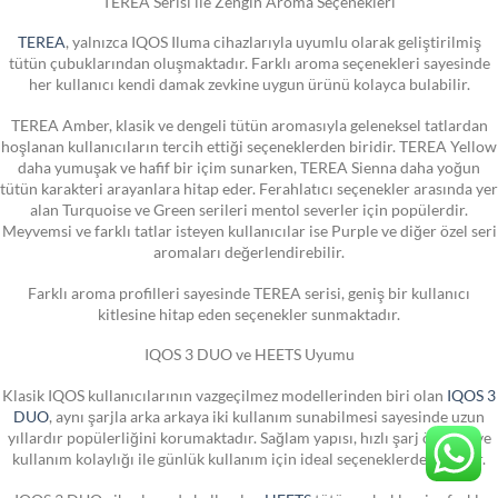
TEREA Serisi ile Zengin Aroma Seçenekleri
TEREA
, yalnızca IQOS Iluma cihazlarıyla uyumlu olarak geliştirilmiş
tütün çubuklarından oluşmaktadır. Farklı aroma seçenekleri sayesinde
her kullanıcı kendi damak zevkine uygun ürünü kolayca bulabilir.
TEREA Amber, klasik ve dengeli tütün aromasıyla geleneksel tatlardan
hoşlanan kullanıcıların tercih ettiği seçeneklerden biridir. TEREA Yellow
daha yumuşak ve hafif bir içim sunarken, TEREA Sienna daha yoğun
tütün karakteri arayanlara hitap eder. Ferahlatıcı seçenekler arasında yer
alan Turquoise ve Green serileri mentol severler için popülerdir.
Meyvemsi ve farklı tatlar isteyen kullanıcılar ise Purple ve diğer özel seri
aromaları değerlendirebilir.
Farklı aroma profilleri sayesinde TEREA serisi, geniş bir kullanıcı
kitlesine hitap eden seçenekler sunmaktadır.
IQOS 3 DUO ve HEETS Uyumu
Klasik IQOS kullanıcılarının vazgeçilmez modellerinden biri olan
IQOS 3
DUO
, aynı şarjla arka arkaya iki kullanım sunabilmesi sayesinde uzun
yıllardır popülerliğini korumaktadır. Sağlam yapısı, hızlı şarj özelliği ve
kullanım kolaylığı ile günlük kullanım için ideal seçeneklerden biridir.