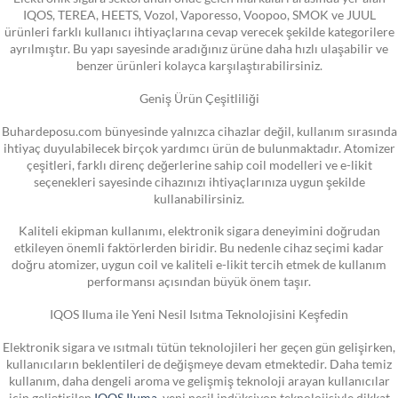
IQOS, TEREA, HEETS, Vozol, Vaporesso, Voopoo, SMOK ve JUUL
ürünleri farklı kullanıcı ihtiyaçlarına cevap verecek şekilde kategorilere
ayrılmıştır. Bu yapı sayesinde aradığınız ürüne daha hızlı ulaşabilir ve
benzer ürünleri kolayca karşılaştırabilirsiniz.
Geniş Ürün Çeşitliliği
Buhardeposu.com bünyesinde yalnızca cihazlar değil, kullanım sırasında
ihtiyaç duyulabilecek birçok yardımcı ürün de bulunmaktadır. Atomizer
çeşitleri, farklı direnç değerlerine sahip coil modelleri ve e-likit
seçenekleri sayesinde cihazınızı ihtiyaçlarınıza uygun şekilde
kullanabilirsiniz.
Kaliteli ekipman kullanımı, elektronik sigara deneyimini doğrudan
etkileyen önemli faktörlerden biridir. Bu nedenle cihaz seçimi kadar
doğru atomizer, uygun coil ve kaliteli e-likit tercih etmek de kullanım
performansı açısından büyük önem taşır.
IQOS Iluma ile Yeni Nesil Isıtma Teknolojisini Keşfedin
Elektronik sigara ve ısıtmalı tütün teknolojileri her geçen gün gelişirken,
kullanıcıların beklentileri de değişmeye devam etmektedir. Daha temiz
kullanım, daha dengeli aroma ve gelişmiş teknoloji arayan kullanıcılar
için geliştirilen
IQOS Iluma
, yeni nesil indüksiyon teknolojisiyle dikkat