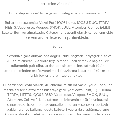
serilerine yönelebilir.
Buhardeposu.com’da hangi ürün kategorileri bulunmaktadır?
Buhardeposu.com’da Vozol Puff, IQOS Iluma, IQOS 3 DUO, TEREA,
HEETS, Vaporesso, Voopoo, SMOK, JUUL, Atomizer, Coil ve E-Likit
kategorileri yer almaktadır. Kategoriler düzenli olarak güncellenmekte
ve yeni ürünlerle zenginleştirilmektedir.
Sonuç
Elektronik sigara dünyasında doğru ürünü seçmek, ihtiyaçlarınıza ve
kullanım alışkanlıklarınıza uygun modeli belirlemekle başlar. Tek
kullanımlık puff cihazlardan pod sistemlerine, ısıtmalı tütün
teknolojilerinden profesyonel mod cihazlarına kadar her ürün grubu
farklı beklentilere hitap etmektedir.
Buhardeposu.com olarak, kullanıcılarımızın ihtiyaç duyduğu popüler
markaları tek platformda bir araya getiriyor; Vozol Puff, IQOS Iluma,
TEREA, HEETS, IQOS 3 DUO, Vaporesso, Voopoo, SMOK, JUUL,
Atomizer, Coil ve E-Likit kategorileriyle geniş bir ürün yelpazesi
sunuyoruz. Düzenli olarak güncellenen ürün seçenekleri, detaylı
açıklamalar ve kullanıcı dostu kategori yapısıyla aradığınız ürüne
kolayca ulaşabilir, elektronik sigara dünyasındaki yeni modelleri ve