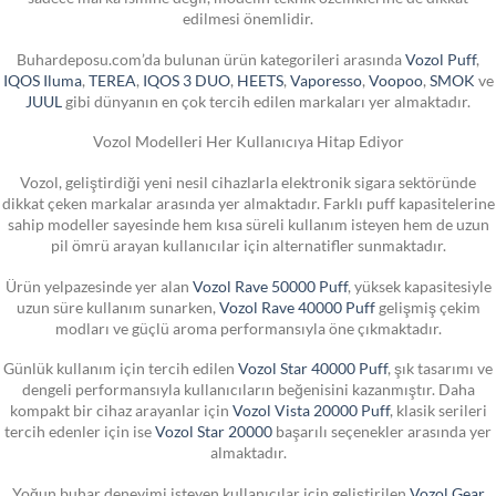
edilmesi önemlidir.
Buhardeposu.com’da bulunan ürün kategorileri arasında
Vozol Puff
,
IQOS Iluma
,
TEREA
,
IQOS 3 DUO
,
HEETS
,
Vaporesso
,
Voopoo
,
SMOK
ve
JUUL
gibi dünyanın en çok tercih edilen markaları yer almaktadır.
Vozol Modelleri Her Kullanıcıya Hitap Ediyor
Vozol, geliştirdiği yeni nesil cihazlarla elektronik sigara sektöründe
dikkat çeken markalar arasında yer almaktadır. Farklı puff kapasitelerine
sahip modeller sayesinde hem kısa süreli kullanım isteyen hem de uzun
pil ömrü arayan kullanıcılar için alternatifler sunmaktadır.
Ürün yelpazesinde yer alan
Vozol Rave 50000 Puff
, yüksek kapasitesiyle
uzun süre kullanım sunarken,
Vozol Rave 40000 Puff
gelişmiş çekim
modları ve güçlü aroma performansıyla öne çıkmaktadır.
Günlük kullanım için tercih edilen
Vozol Star 40000 Puff
, şık tasarımı ve
dengeli performansıyla kullanıcıların beğenisini kazanmıştır. Daha
kompakt bir cihaz arayanlar için
Vozol Vista 20000 Puff
, klasik serileri
tercih edenler için ise
Vozol Star 20000
başarılı seçenekler arasında yer
almaktadır.
Yoğun buhar deneyimi isteyen kullanıcılar için geliştirilen
Vozol Gear