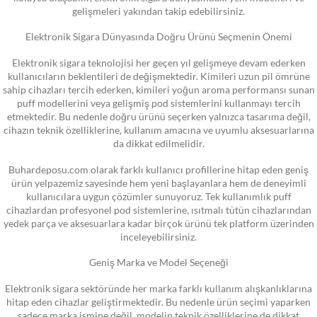
gelişmeleri yakından takip edebilirsiniz.
Elektronik Sigara Dünyasında Doğru Ürünü Seçmenin Önemi
Elektronik sigara teknolojisi her geçen yıl gelişmeye devam ederken
kullanıcıların beklentileri de değişmektedir. Kimileri uzun pil ömrüne
sahip cihazları tercih ederken, kimileri yoğun aroma performansı sunan
puff modellerini veya gelişmiş pod sistemlerini kullanmayı tercih
etmektedir. Bu nedenle doğru ürünü seçerken yalnızca tasarıma değil,
cihazın teknik özelliklerine, kullanım amacına ve uyumlu aksesuarlarına
da dikkat edilmelidir.
Buhardeposu.com olarak farklı kullanıcı profillerine hitap eden geniş
ürün yelpazemiz sayesinde hem yeni başlayanlara hem de deneyimli
kullanıcılara uygun çözümler sunuyoruz. Tek kullanımlık puff
cihazlardan profesyonel pod sistemlerine, ısıtmalı tütün cihazlarından
yedek parça ve aksesuarlara kadar birçok ürünü tek platform üzerinden
inceleyebilirsiniz.
Geniş Marka ve Model Seçeneği
Elektronik sigara sektöründe her marka farklı kullanım alışkanlıklarına
hitap eden cihazlar geliştirmektedir. Bu nedenle ürün seçimi yaparken
sadece marka ismine değil, modelin teknik özelliklerine de dikkat