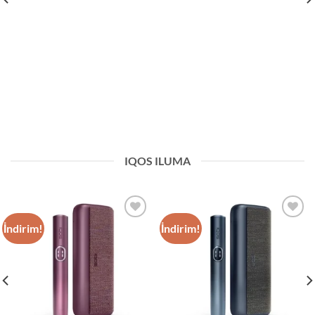
IQOS ILUMA
İndirim!
İndirim!
Add to
Add to
wishlist
wishlist