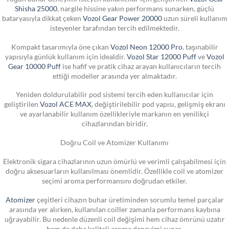
Shisha 25000
, nargile hissine yakın performans sunarken, güçlü
bataryasıyla dikkat çeken
Vozol Gear Power 20000
uzun süreli kullanım
isteyenler tarafından tercih edilmektedir.
Kompakt tasarımıyla öne çıkan
Vozol Neon 12000 Pro
, taşınabilir
yapısıyla günlük kullanım için idealdir.
Vozol Star 12000 Puff
ve
Vozol
Gear 10000 Puff
ise hafif ve pratik cihaz arayan kullanıcıların tercih
ettiği modeller arasında yer almaktadır.
Yeniden doldurulabilir pod sistemi tercih eden kullanıcılar için
geliştirilen
Vozol ACE MAX
, değiştirilebilir pod yapısı, gelişmiş ekranı
ve ayarlanabilir kullanım özellikleriyle markanın en yenilikçi
cihazlarından biridir.
Doğru Coil ve Atomizer Kullanımı
Elektronik sigara cihazlarının uzun ömürlü ve verimli çalışabilmesi için
doğru aksesuarların kullanılması önemlidir. Özellikle coil ve atomizer
seçimi aroma performansını doğrudan etkiler.
Atomizer
çeşitleri cihazın buhar üretiminden sorumlu temel parçalar
arasında yer alırken, kullanılan coiller zamanla performans kaybına
uğrayabilir. Bu nedenle düzenli coil değişimi hem cihaz ömrünü uzatır
hem de daha kaliteli aroma deneyimi sunar.