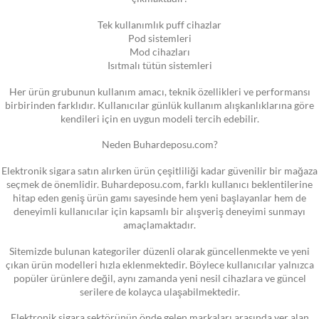
Tek kullanımlık puff cihazlar
Pod sistemleri
Mod cihazları
Isıtmalı tütün sistemleri
Her ürün grubunun kullanım amacı, teknik özellikleri ve performansı
birbirinden farklıdır. Kullanıcılar günlük kullanım alışkanlıklarına göre
kendileri için en uygun modeli tercih edebilir.
Neden Buhardeposu.com?
Elektronik sigara satın alırken ürün çeşitliliği kadar güvenilir bir mağaza
seçmek de önemlidir. Buhardeposu.com, farklı kullanıcı beklentilerine
hitap eden geniş ürün gamı sayesinde hem yeni başlayanlar hem de
deneyimli kullanıcılar için kapsamlı bir alışveriş deneyimi sunmayı
amaçlamaktadır.
Sitemizde bulunan kategoriler düzenli olarak güncellenmekte ve yeni
çıkan ürün modelleri hızla eklenmektedir. Böylece kullanıcılar yalnızca
popüler ürünlere değil, aynı zamanda yeni nesil cihazlara ve güncel
serilere de kolayca ulaşabilmektedir.
Elektronik sigara sektörünün önde gelen markaları arasında yer alan