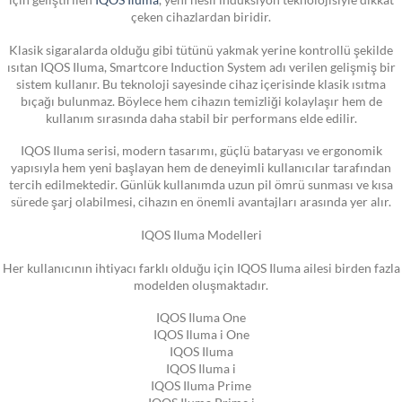
çeken cihazlardan biridir.
Klasik sigaralarda olduğu gibi tütünü yakmak yerine kontrollü şekilde
ısıtan IQOS Iluma, Smartcore Induction System adı verilen gelişmiş bir
sistem kullanır. Bu teknoloji sayesinde cihaz içerisinde klasik ısıtma
bıçağı bulunmaz. Böylece hem cihazın temizliği kolaylaşır hem de
kullanım sırasında daha stabil bir performans elde edilir.
IQOS Iluma serisi, modern tasarımı, güçlü bataryası ve ergonomik
yapısıyla hem yeni başlayan hem de deneyimli kullanıcılar tarafından
tercih edilmektedir. Günlük kullanımda uzun pil ömrü sunması ve kısa
sürede şarj olabilmesi, cihazın en önemli avantajları arasında yer alır.
IQOS Iluma Modelleri
Her kullanıcının ihtiyacı farklı olduğu için IQOS Iluma ailesi birden fazla
modelden oluşmaktadır.
IQOS Iluma One
IQOS Iluma i One
IQOS Iluma
IQOS Iluma i
IQOS Iluma Prime