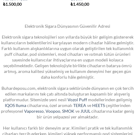
₺
1.500,00
₺
1.450,00
Elektronik Sigara Dünyasının Güvenilir Adresi
Elektronik sigara teknolojileri son yıllarda büyük bir gelişim göstererek
kullanıcıların beklentilerini karşılayan modern cihazlar hâline gelmiştir.
Farklı kullanım alışkanlıklarına uygun olarak geliştirilen tek kullanımlık
puff cihazlar, pod sistemleri, mod cihazları ve ısıtmalı tütün ürünleri
sayesinde kullanıcılar ihtiyaçlarına en uygun modeli kolayca
seçebilmektedir. Gelişen teknolojiyle birlikte cihazların batarya ömrü
artmış, aroma kalitesi yükselmiş ve kullanım deneyimi her geçen gün
daha konforlu hâle gelmiştir.
Buhardeposu.com, elektronik sigara sektöründe dünyanın en çok tercih
edilen markalarını tek çatı altında buluşturan kapsamlı bir alışveriş
platformudur. Sitemizde yeni nesil
Vozol Puff
modellerinden gelişmiş
IQOS Iluma
cihazlarına, özel aromalı
TEREA
ve
HEETS
çeşitlerinden
profesyonel
Vaporesso
,
Voopoo
,
SMOK
ve
JUUL
cihazlarına kadar geniş
bir ürün yelpazesi yer almaktadır.
Her kullanıcı farklı bir deneyim arar. Kimileri pratik ve tek kullanımlık
cihazları tercih ederken, kimileri yüksek performanslı pod sistemlerini