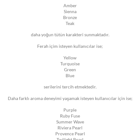
Amber
Sienna
Bronze
Teak
daha yoğun tütün karakteri sunmaktadır.
Ferah içim isteyen kullanıcılar ise;
Yellow
Turquoise
Green
Blue
serilerini tercih etmektedir.
Daha farklı aroma deneyimi yaşamak isteyen kullanıcılar için ise;
Purple
Ruby Fuse
Summer Wave
Riviera Pearl
Provence Pearl
Twilight Pearl