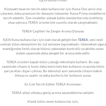
IQOS Iluma Prime i
Kompakt tasarımı tercih eden kullanıcılar için Iluma One serisi öne
çıkarken, daha premium bir deneyim isteyenler Iluma Prime modellerini
tercih edebilir. Tüm modeller yüksek kalite standartlarında üretilmiş
olup yalnızca TEREA ürünleriyle uyumlu olarak çalışmaktadır.
TEREA Çeşitleri ile Zengin Aroma Dünyası
IQOS Iluma kullanıcıları için özel olarak geliştirilen
TEREA
, yeni nesil
ısıtmalı tütün deneyimini bir üst seviyeye taşımaktadır. Geleneksel sigara
mantığından farklı olarak tütünü yakmadan kontrollü sıcaklıkta ısıtan
sistem sayesinde daha dengeli bir aroma elde edilir.
TEREA ürünleri kapalı tütün çubuğu teknolojisi kullanır. Bu yapı
sayesinde cihazın iç kısmı daha temiz kalırken kullanım sırasında tütün
parçacıkları dışarı çıkmaz. Bu teknoloji aynı zamanda cihazın bakım
ihtiyacını azaltır ve daha konforlu bir kullanım sunar.
En Çok Tercih Edilen TEREA Aromaları
TEREA ailesi oldukça geniş aroma seçeneklerine sahiptir.
Klasik tütün seven kullanıcılar için;