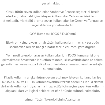
yer almaktadır.
Klasik tütün seven kullanıcılar Amber ve Bronze çeşitlerini tercih
ederken, daha hafif içim isteyen kullanıcılar Yellow serisini tercih
etmektedir. Mentollü aroma seven kullanıcılar ise Green ve Turquoise
seçeneklerine yönelmektedir.
IQOS Iluma mı, IQOS 3 DUO mu?
Elektronik sigara ve ısıtmalı tütün kullanıcılarının en sık sorduğu
sorulardan biri de hangi cihazın tercih edilmesi gerektiğidir.
Yeni nesil teknoloji arayan kullanıcılar için IQOS Iluma serisi öne
çıkmaktadır. Smartcore Induction teknolojisi sayesinde daha az bakım
gerektirmesi ve yalnızca TEREA ürünleriyle çalışması önemli avantajlar
sunmaktadır.
Klasik kullanım alışkanlığını devam ettirmek isteyen kullanıcılar ise
IQOS 3 DUO ve HEETS kombinasyonunu tercih edebilir. Her iki sistem
de farklı kullanıcı ihtiyaçlarına hitap ettiği için seçim yaparken kullanım
alışkanlıkları ve kişisel beklentiler göz önünde bulundurulmalıdır.
Isıtmalı Tütün Teknolojisinin Avantajları