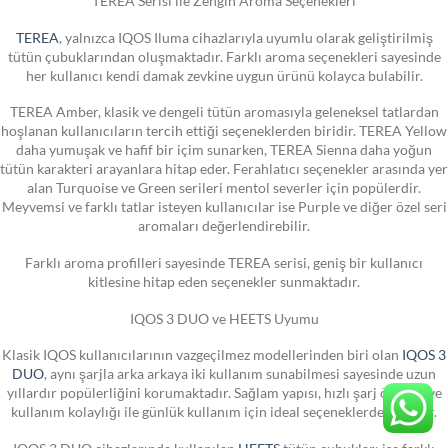
TEREA Serisi ile Zengin Aroma Seçenekleri
TEREA
, yalnızca IQOS Iluma cihazlarıyla uyumlu olarak geliştirilmiş
tütün çubuklarından oluşmaktadır. Farklı aroma seçenekleri sayesinde
her kullanıcı kendi damak zevkine uygun ürünü kolayca bulabilir.
TEREA Amber, klasik ve dengeli tütün aromasıyla geleneksel tatlardan
hoşlanan kullanıcıların tercih ettiği seçeneklerden biridir. TEREA Yellow
daha yumuşak ve hafif bir içim sunarken, TEREA Sienna daha yoğun
tütün karakteri arayanlara hitap eder. Ferahlatıcı seçenekler arasında yer
alan Turquoise ve Green serileri mentol severler için popülerdir.
Meyvemsi ve farklı tatlar isteyen kullanıcılar ise Purple ve diğer özel seri
aromaları değerlendirebilir.
Farklı aroma profilleri sayesinde TEREA serisi, geniş bir kullanıcı
kitlesine hitap eden seçenekler sunmaktadır.
IQOS 3 DUO ve HEETS Uyumu
Klasik IQOS kullanıcılarının vazgeçilmez modellerinden biri olan
IQOS 3
DUO
, aynı şarjla arka arkaya iki kullanım sunabilmesi sayesinde uzun
yıllardır popülerliğini korumaktadır. Sağlam yapısı, hızlı şarj özelliği ve
kullanım kolaylığı ile günlük kullanım için ideal seçeneklerden biridir.