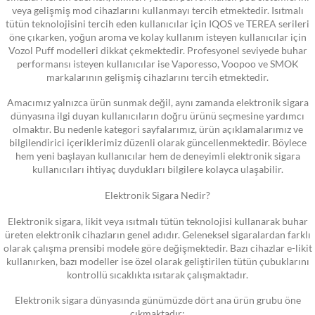
veya gelişmiş mod cihazlarını kullanmayı tercih etmektedir. Isıtmalı
tütün teknolojisini tercih eden kullanıcılar için IQOS ve TEREA serileri
öne çıkarken, yoğun aroma ve kolay kullanım isteyen kullanıcılar için
Vozol Puff modelleri dikkat çekmektedir. Profesyonel seviyede buhar
performansı isteyen kullanıcılar ise Vaporesso, Voopoo ve SMOK
markalarının gelişmiş cihazlarını tercih etmektedir.
Amacımız yalnızca ürün sunmak değil, aynı zamanda elektronik sigara
dünyasına ilgi duyan kullanıcıların doğru ürünü seçmesine yardımcı
olmaktır. Bu nedenle kategori sayfalarımız, ürün açıklamalarımız ve
bilgilendirici içeriklerimiz düzenli olarak güncellenmektedir. Böylece
hem yeni başlayan kullanıcılar hem de deneyimli elektronik sigara
kullanıcıları ihtiyaç duydukları bilgilere kolayca ulaşabilir.
Elektronik Sigara Nedir?
Elektronik sigara, likit veya ısıtmalı tütün teknolojisi kullanarak buhar
üreten elektronik cihazların genel adıdır. Geleneksel sigaralardan farklı
olarak çalışma prensibi modele göre değişmektedir. Bazı cihazlar e-likit
kullanırken, bazı modeller ise özel olarak geliştirilen tütün çubuklarını
kontrollü sıcaklıkta ısıtarak çalışmaktadır.
Elektronik sigara dünyasında günümüzde dört ana ürün grubu öne
çıkmaktadır: