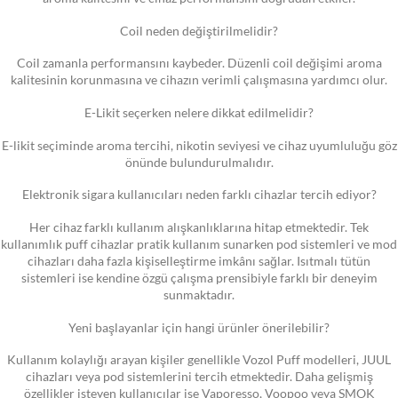
Coil neden değiştirilmelidir?
Coil zamanla performansını kaybeder. Düzenli coil değişimi aroma
kalitesinin korunmasına ve cihazın verimli çalışmasına yardımcı olur.
E-Likit seçerken nelere dikkat edilmelidir?
E-likit seçiminde aroma tercihi, nikotin seviyesi ve cihaz uyumluluğu göz
önünde bulundurulmalıdır.
Elektronik sigara kullanıcıları neden farklı cihazlar tercih ediyor?
Her cihaz farklı kullanım alışkanlıklarına hitap etmektedir. Tek
kullanımlık puff cihazlar pratik kullanım sunarken pod sistemleri ve mod
cihazları daha fazla kişiselleştirme imkânı sağlar. Isıtmalı tütün
sistemleri ise kendine özgü çalışma prensibiyle farklı bir deneyim
sunmaktadır.
Yeni başlayanlar için hangi ürünler önerilebilir?
Kullanım kolaylığı arayan kişiler genellikle Vozol Puff modelleri, JUUL
cihazları veya pod sistemlerini tercih etmektedir. Daha gelişmiş
özellikler isteyen kullanıcılar ise Vaporesso, Voopoo veya SMOK