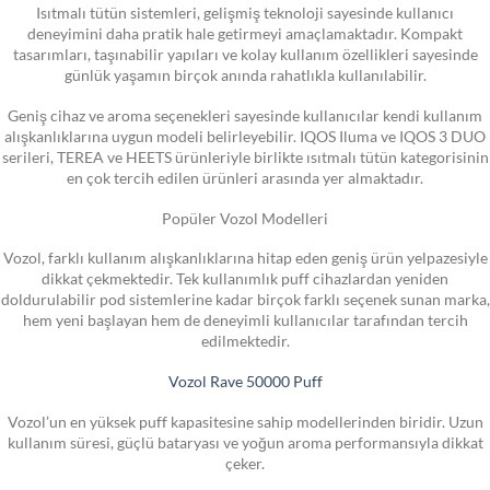
Isıtmalı tütün sistemleri, gelişmiş teknoloji sayesinde kullanıcı
deneyimini daha pratik hale getirmeyi amaçlamaktadır. Kompakt
tasarımları, taşınabilir yapıları ve kolay kullanım özellikleri sayesinde
günlük yaşamın birçok anında rahatlıkla kullanılabilir.
Geniş cihaz ve aroma seçenekleri sayesinde kullanıcılar kendi kullanım
alışkanlıklarına uygun modeli belirleyebilir. IQOS Iluma ve IQOS 3 DUO
serileri, TEREA ve HEETS ürünleriyle birlikte ısıtmalı tütün kategorisinin
en çok tercih edilen ürünleri arasında yer almaktadır.
Popüler Vozol Modelleri
Vozol, farklı kullanım alışkanlıklarına hitap eden geniş ürün yelpazesiyle
dikkat çekmektedir. Tek kullanımlık puff cihazlardan yeniden
doldurulabilir pod sistemlerine kadar birçok farklı seçenek sunan marka,
hem yeni başlayan hem de deneyimli kullanıcılar tarafından tercih
edilmektedir.
Vozol Rave 50000 Puff
Vozol’un en yüksek puff kapasitesine sahip modellerinden biridir. Uzun
kullanım süresi, güçlü bataryası ve yoğun aroma performansıyla dikkat
çeker.