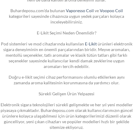
Buhardeposu.com’da bulunan
Vaporesso Coil
ve
Voopoo Coil
kategorileri sayesinde cihazınıza uygun yedek parçaları kolayca
inceleyebilirsiniz.
E-Likit Seçimi Neden Önemlidir?
Pod sistemleri ve mod cihazlarında kullanılan
E-Likit
ürünleri elektronik
sigara deneyiminin en önemli parçalarından biridir. Meyve aromaları,
mentollü seçenekler, tatlı aromalar ve klasik tütün tatları gibi farklı
seçenekler sayesinde kullanıcılar kendi damak zevklerine uygun
aromaları tercih edebilir.
Doğru e-likit seçimi cihaz performansını olumlu etkilerken aynı
zamanda aroma kalitesinin korunmasına da yardımcı olur.
Sürekli Gelişen Ürün Yelpazesi
Elektronik sigara teknolojileri sürekli gelişmekte ve her yıl yeni modeller
piyasaya çıkmaktadır. Buhardeposu.com olarak kullanıcılarımızın güncel
ürünlere kolayca ulaşabilmesi için ürün kategorilerimizi düzenli olarak
güncelliyor, yeni çıkan cihazları ve popüler modelleri hızlı bir şekilde
sitemize ekliyoruz.