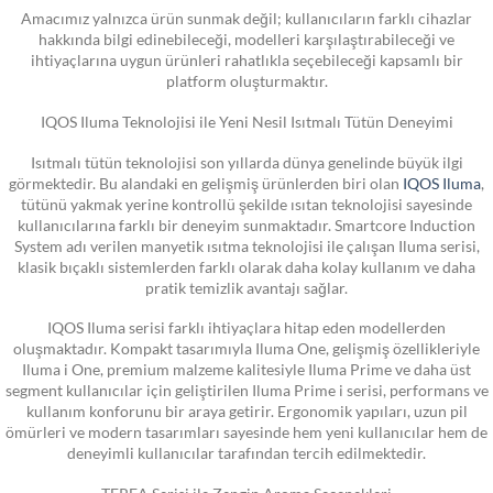
Amacımız yalnızca ürün sunmak değil; kullanıcıların farklı cihazlar
hakkında bilgi edinebileceği, modelleri karşılaştırabileceği ve
ihtiyaçlarına uygun ürünleri rahatlıkla seçebileceği kapsamlı bir
platform oluşturmaktır.
IQOS Iluma Teknolojisi ile Yeni Nesil Isıtmalı Tütün Deneyimi
Isıtmalı tütün teknolojisi son yıllarda dünya genelinde büyük ilgi
görmektedir. Bu alandaki en gelişmiş ürünlerden biri olan
IQOS Iluma
,
tütünü yakmak yerine kontrollü şekilde ısıtan teknolojisi sayesinde
kullanıcılarına farklı bir deneyim sunmaktadır. Smartcore Induction
System adı verilen manyetik ısıtma teknolojisi ile çalışan Iluma serisi,
klasik bıçaklı sistemlerden farklı olarak daha kolay kullanım ve daha
pratik temizlik avantajı sağlar.
IQOS Iluma serisi farklı ihtiyaçlara hitap eden modellerden
oluşmaktadır. Kompakt tasarımıyla Iluma One, gelişmiş özellikleriyle
Iluma i One, premium malzeme kalitesiyle Iluma Prime ve daha üst
segment kullanıcılar için geliştirilen Iluma Prime i serisi, performans ve
kullanım konforunu bir araya getirir. Ergonomik yapıları, uzun pil
ömürleri ve modern tasarımları sayesinde hem yeni kullanıcılar hem de
deneyimli kullanıcılar tarafından tercih edilmektedir.