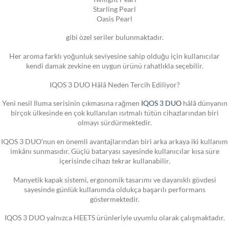
Starling Pearl
Oasis Pearl
gibi özel seriler bulunmaktadır.
Her aroma farklı yoğunluk seviyesine sahip olduğu için kullanıcılar
kendi damak zevkine en uygun ürünü rahatlıkla seçebilir.
IQOS 3 DUO Hâlâ Neden Tercih Ediliyor?
Yeni nesil Iluma serisinin çıkmasına rağmen
IQOS 3 DUO
hâlâ dünyanın
birçok ülkesinde en çok kullanılan ısıtmalı tütün cihazlarından biri
olmayı sürdürmektedir.
IQOS 3 DUO’nun en önemli avantajlarından biri arka arkaya iki kullanım
imkânı sunmasıdır. Güçlü bataryası sayesinde kullanıcılar kısa süre
içerisinde cihazı tekrar kullanabilir.
Manyetik kapak sistemi, ergonomik tasarımı ve dayanıklı gövdesi
sayesinde günlük kullanımda oldukça başarılı performans
göstermektedir.
IQOS 3 DUO yalnızca HEETS ürünleriyle uyumlu olarak çalışmaktadır.