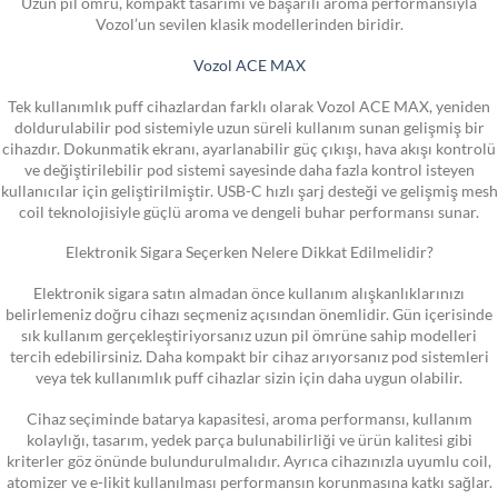
Uzun pil ömrü, kompakt tasarımı ve başarılı aroma performansıyla
Vozol’un sevilen klasik modellerinden biridir.
Vozol ACE MAX
Tek kullanımlık puff cihazlardan farklı olarak Vozol ACE MAX, yeniden
doldurulabilir pod sistemiyle uzun süreli kullanım sunan gelişmiş bir
cihazdır. Dokunmatik ekranı, ayarlanabilir güç çıkışı, hava akışı kontrolü
ve değiştirilebilir pod sistemi sayesinde daha fazla kontrol isteyen
kullanıcılar için geliştirilmiştir. USB-C hızlı şarj desteği ve gelişmiş mesh
coil teknolojisiyle güçlü aroma ve dengeli buhar performansı sunar.
Elektronik Sigara Seçerken Nelere Dikkat Edilmelidir?
Elektronik sigara satın almadan önce kullanım alışkanlıklarınızı
belirlemeniz doğru cihazı seçmeniz açısından önemlidir. Gün içerisinde
sık kullanım gerçekleştiriyorsanız uzun pil ömrüne sahip modelleri
tercih edebilirsiniz. Daha kompakt bir cihaz arıyorsanız pod sistemleri
veya tek kullanımlık puff cihazlar sizin için daha uygun olabilir.
Cihaz seçiminde batarya kapasitesi, aroma performansı, kullanım
kolaylığı, tasarım, yedek parça bulunabilirliği ve ürün kalitesi gibi
kriterler göz önünde bulundurulmalıdır. Ayrıca cihazınızla uyumlu coil,
atomizer ve e-likit kullanılması performansın korunmasına katkı sağlar.