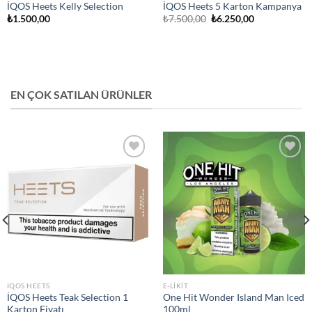
İQOS Heets Kelly Selection
İQOS Heets 5 Karton Kampanya
Orijinal
Şu
₺
1.500,00
₺
7.500,00
₺
6.250,00
fiyat:
andaki
₺7.500,00.
fiyat:
₺6.250,00.
EN ÇOK SATILAN ÜRÜNLER
Add to
Add to
wishlist
wishlist
IQOS HEETS
E-LIKIT
İQOS Heets Teak Selection 1
One Hit Wonder Island Man Iced
Karton Fiyatı
100ml