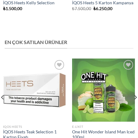
İQOS Heets Kelly Selection
İQOS Heets 5 Karton Kampanya
Orijinal
Şu
₺
1.500,00
₺
7.500,00
₺
6.250,00
fiyat:
andaki
₺7.500,00.
fiyat:
₺6.250,00.
EN ÇOK SATILAN ÜRÜNLER
Add to
Add to
wishlist
wishlist
IQOS HEETS
E-LIKIT
İQOS Heets Teak Selection 1
One Hit Wonder Island Man Iced
Karton Fiyatı
100ml