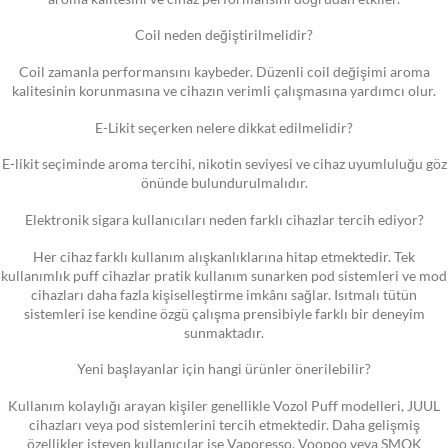
Coil neden değiştirilmelidir?
Coil zamanla performansını kaybeder. Düzenli coil değişimi aroma
kalitesinin korunmasına ve cihazın verimli çalışmasına yardımcı olur.
E-Likit seçerken nelere dikkat edilmelidir?
E-likit seçiminde aroma tercihi, nikotin seviyesi ve cihaz uyumluluğu göz
önünde bulundurulmalıdır.
Elektronik sigara kullanıcıları neden farklı cihazlar tercih ediyor?
Her cihaz farklı kullanım alışkanlıklarına hitap etmektedir. Tek
kullanımlık puff cihazlar pratik kullanım sunarken pod sistemleri ve mod
cihazları daha fazla kişiselleştirme imkânı sağlar. Isıtmalı tütün
sistemleri ise kendine özgü çalışma prensibiyle farklı bir deneyim
sunmaktadır.
Yeni başlayanlar için hangi ürünler önerilebilir?
Kullanım kolaylığı arayan kişiler genellikle Vozol Puff modelleri, JUUL
cihazları veya pod sistemlerini tercih etmektedir. Daha gelişmiş
özellikler isteyen kullanıcılar ise Vaporesso, Voopoo veya SMOK