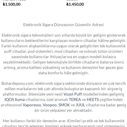
₺
1.500,00
₺
1.450,00
Elektronik Sigara Dünyasının Güvenilir Adresi
Elektronik sigara teknolojileri son yıllarda büyük bir gelişim göstererek
kullanıcıların beklentilerini karşılayan modern cihazlar hâline gelmiştir.
Farklı kullanım alışkanlıklarına uygun olarak geliştirilen tek kullanımlık
puff cihazlar, pod sistemleri, mod cihazları ve ısıtmalı tütün ürünleri
sayesinde kullanıcılar ihtiyaçlarına en uygun modeli kolayca
seçebilmektedir. Gelişen teknolojiyle birlikte cihazların batarya ömrü
artmış, aroma kalitesi yükselmiş ve kullanım deneyimi her geçen gün
daha konforlu hâle gelmiştir.
Buhardeposu.com, elektronik sigara sektöründe dünyanın en çok tercih
edilen markalarını tek çatı altında buluşturan kapsamlı bir alışveriş
platformudur. Sitemizde yeni nesil
Vozol Puff
modellerinden gelişmiş
IQOS Iluma
cihazlarına, özel aromalı
TEREA
ve
HEETS
çeşitlerinden
profesyonel
Vaporesso
,
Voopoo
,
SMOK
ve
JUUL
cihazlarına kadar geniş
bir ürün yelpazesi yer almaktadır.
Her kullanıcı farklı bir deneyim arar. Kimileri pratik ve tek kullanımlık
cihazları tercih ederken, kimileri yüksek performanslı pod sistemlerini