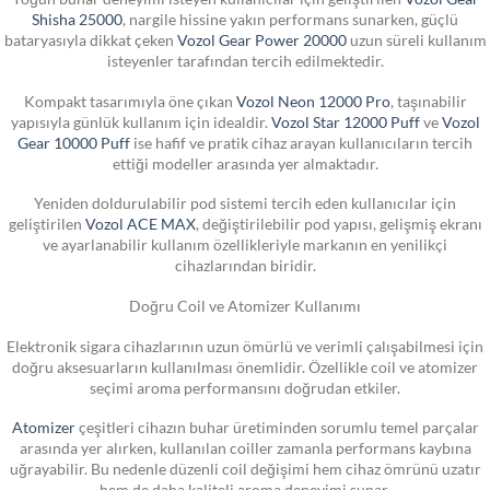
Shisha 25000
, nargile hissine yakın performans sunarken, güçlü
bataryasıyla dikkat çeken
Vozol Gear Power 20000
uzun süreli kullanım
isteyenler tarafından tercih edilmektedir.
Kompakt tasarımıyla öne çıkan
Vozol Neon 12000 Pro
, taşınabilir
yapısıyla günlük kullanım için idealdir.
Vozol Star 12000 Puff
ve
Vozol
Gear 10000 Puff
ise hafif ve pratik cihaz arayan kullanıcıların tercih
ettiği modeller arasında yer almaktadır.
Yeniden doldurulabilir pod sistemi tercih eden kullanıcılar için
geliştirilen
Vozol ACE MAX
, değiştirilebilir pod yapısı, gelişmiş ekranı
ve ayarlanabilir kullanım özellikleriyle markanın en yenilikçi
cihazlarından biridir.
Doğru Coil ve Atomizer Kullanımı
Elektronik sigara cihazlarının uzun ömürlü ve verimli çalışabilmesi için
doğru aksesuarların kullanılması önemlidir. Özellikle coil ve atomizer
seçimi aroma performansını doğrudan etkiler.
Atomizer
çeşitleri cihazın buhar üretiminden sorumlu temel parçalar
arasında yer alırken, kullanılan coiller zamanla performans kaybına
uğrayabilir. Bu nedenle düzenli coil değişimi hem cihaz ömrünü uzatır
hem de daha kaliteli aroma deneyimi sunar.