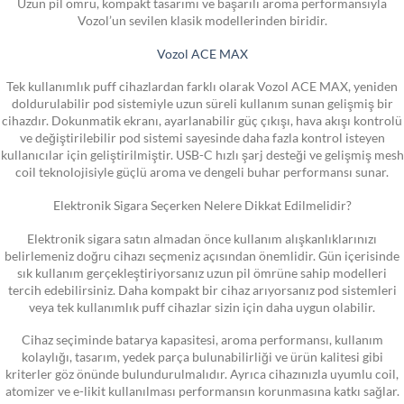
Uzun pil ömrü, kompakt tasarımı ve başarılı aroma performansıyla
Vozol’un sevilen klasik modellerinden biridir.
Vozol ACE MAX
Tek kullanımlık puff cihazlardan farklı olarak Vozol ACE MAX, yeniden
doldurulabilir pod sistemiyle uzun süreli kullanım sunan gelişmiş bir
cihazdır. Dokunmatik ekranı, ayarlanabilir güç çıkışı, hava akışı kontrolü
ve değiştirilebilir pod sistemi sayesinde daha fazla kontrol isteyen
kullanıcılar için geliştirilmiştir. USB-C hızlı şarj desteği ve gelişmiş mesh
coil teknolojisiyle güçlü aroma ve dengeli buhar performansı sunar.
Elektronik Sigara Seçerken Nelere Dikkat Edilmelidir?
Elektronik sigara satın almadan önce kullanım alışkanlıklarınızı
belirlemeniz doğru cihazı seçmeniz açısından önemlidir. Gün içerisinde
sık kullanım gerçekleştiriyorsanız uzun pil ömrüne sahip modelleri
tercih edebilirsiniz. Daha kompakt bir cihaz arıyorsanız pod sistemleri
veya tek kullanımlık puff cihazlar sizin için daha uygun olabilir.
Cihaz seçiminde batarya kapasitesi, aroma performansı, kullanım
kolaylığı, tasarım, yedek parça bulunabilirliği ve ürün kalitesi gibi
kriterler göz önünde bulundurulmalıdır. Ayrıca cihazınızla uyumlu coil,
atomizer ve e-likit kullanılması performansın korunmasına katkı sağlar.