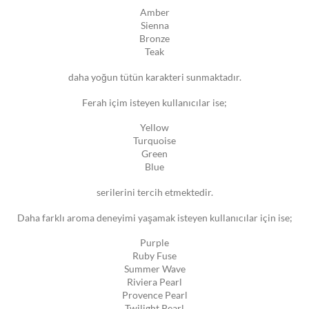
Amber
Sienna
Bronze
Teak
daha yoğun tütün karakteri sunmaktadır.
Ferah içim isteyen kullanıcılar ise;
Yellow
Turquoise
Green
Blue
serilerini tercih etmektedir.
Daha farklı aroma deneyimi yaşamak isteyen kullanıcılar için ise;
Purple
Ruby Fuse
Summer Wave
Riviera Pearl
Provence Pearl
Twilight Pearl