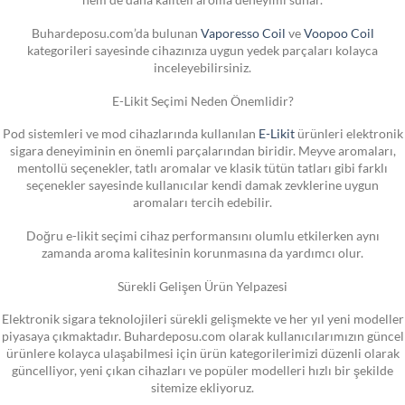
Buhardeposu.com’da bulunan
Vaporesso Coil
ve
Voopoo Coil
kategorileri sayesinde cihazınıza uygun yedek parçaları kolayca
inceleyebilirsiniz.
E-Likit Seçimi Neden Önemlidir?
Pod sistemleri ve mod cihazlarında kullanılan
E-Likit
ürünleri elektronik
sigara deneyiminin en önemli parçalarından biridir. Meyve aromaları,
mentollü seçenekler, tatlı aromalar ve klasik tütün tatları gibi farklı
seçenekler sayesinde kullanıcılar kendi damak zevklerine uygun
aromaları tercih edebilir.
Doğru e-likit seçimi cihaz performansını olumlu etkilerken aynı
zamanda aroma kalitesinin korunmasına da yardımcı olur.
Sürekli Gelişen Ürün Yelpazesi
Elektronik sigara teknolojileri sürekli gelişmekte ve her yıl yeni modeller
piyasaya çıkmaktadır. Buhardeposu.com olarak kullanıcılarımızın güncel
ürünlere kolayca ulaşabilmesi için ürün kategorilerimizi düzenli olarak
güncelliyor, yeni çıkan cihazları ve popüler modelleri hızlı bir şekilde
sitemize ekliyoruz.