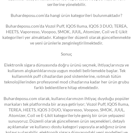
serilerine yönelebilir.
Buhardeposu.com’da hangi ürün kategorileri bulunmaktadır?
Buhardeposu.com’da Vozol Puff, IQOS Iluma, IQOS 3 DUO, TEREA,
HEETS, Vaporesso, Voopoo, SMOK, JUUL, Atomizer, Coil ve E-Likit
kategorileri yer almaktadır. Kategoriler düzenli olarak güncellenmekte
ve yeni ürünlerle zenginleştirilmektedir.
Sonuç
Elektronik sigara dünyasında doğru ürünü seçmek, ihtiyaçlarınıza ve
kullanım alışkanlıklarınıza uygun modeli belirlemekle başlar. Tek
kullanımlık puff cihazlardan pod sistemlerine, ısıtmalı tütün
teknolojilerinden profesyonel mod cihazlarına kadar her ürün grubu
farklı beklentilere hitap etmektedir.
Buhardeposu.com olarak, kullanıcılarımızın ihtiyaç duyduğu popüler
markaları tek platformda bir araya getiriyor; Vozol Puff, IQOS Iluma,
TEREA, HEETS, IQOS 3 DUO, Vaporesso, Voopoo, SMOK, JUUL,
Atomizer, Coil ve E-Likit kategorileriyle geniş bir ürün yelpazesi
sunuyoruz. Düzenli olarak güncellenen ürün seçenekleri, detaylı
açıklamalar ve kullanıcı dostu kategori yapısıyla aradığınız ürüne
kolayca ulaşabilir, elektronik sigara dünyasındaki yeni modelleri ve