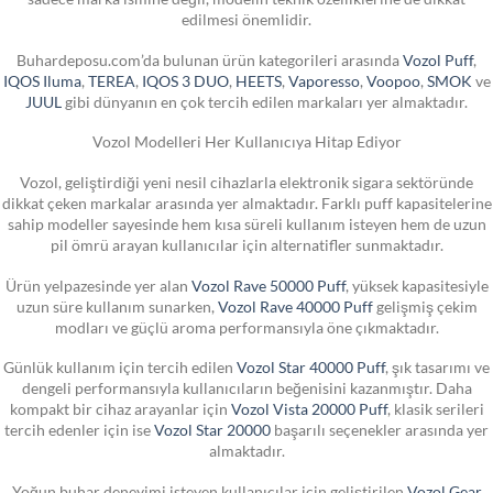
edilmesi önemlidir.
Buhardeposu.com’da bulunan ürün kategorileri arasında
Vozol Puff
,
IQOS Iluma
,
TEREA
,
IQOS 3 DUO
,
HEETS
,
Vaporesso
,
Voopoo
,
SMOK
ve
JUUL
gibi dünyanın en çok tercih edilen markaları yer almaktadır.
Vozol Modelleri Her Kullanıcıya Hitap Ediyor
Vozol, geliştirdiği yeni nesil cihazlarla elektronik sigara sektöründe
dikkat çeken markalar arasında yer almaktadır. Farklı puff kapasitelerine
sahip modeller sayesinde hem kısa süreli kullanım isteyen hem de uzun
pil ömrü arayan kullanıcılar için alternatifler sunmaktadır.
Ürün yelpazesinde yer alan
Vozol Rave 50000 Puff
, yüksek kapasitesiyle
uzun süre kullanım sunarken,
Vozol Rave 40000 Puff
gelişmiş çekim
modları ve güçlü aroma performansıyla öne çıkmaktadır.
Günlük kullanım için tercih edilen
Vozol Star 40000 Puff
, şık tasarımı ve
dengeli performansıyla kullanıcıların beğenisini kazanmıştır. Daha
kompakt bir cihaz arayanlar için
Vozol Vista 20000 Puff
, klasik serileri
tercih edenler için ise
Vozol Star 20000
başarılı seçenekler arasında yer
almaktadır.
Yoğun buhar deneyimi isteyen kullanıcılar için geliştirilen
Vozol Gear