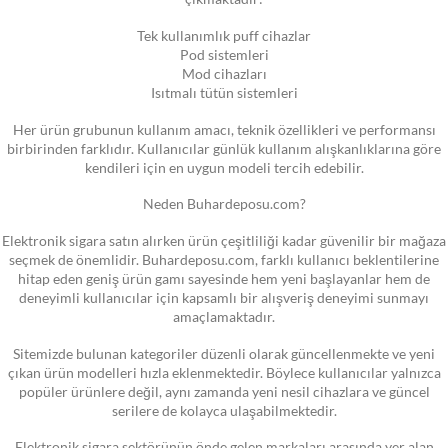
Tek kullanımlık puff cihazlar
Pod sistemleri
Mod cihazları
Isıtmalı tütün sistemleri
Her ürün grubunun kullanım amacı, teknik özellikleri ve performansı
birbirinden farklıdır. Kullanıcılar günlük kullanım alışkanlıklarına göre
kendileri için en uygun modeli tercih edebilir.
Neden Buhardeposu.com?
Elektronik sigara satın alırken ürün çeşitliliği kadar güvenilir bir mağaza
seçmek de önemlidir. Buhardeposu.com, farklı kullanıcı beklentilerine
hitap eden geniş ürün gamı sayesinde hem yeni başlayanlar hem de
deneyimli kullanıcılar için kapsamlı bir alışveriş deneyimi sunmayı
amaçlamaktadır.
Sitemizde bulunan kategoriler düzenli olarak güncellenmekte ve yeni
çıkan ürün modelleri hızla eklenmektedir. Böylece kullanıcılar yalnızca
popüler ürünlere değil, aynı zamanda yeni nesil cihazlara ve güncel
serilere de kolayca ulaşabilmektedir.
Elektronik sigara sektörünün önde gelen markaları arasında yer alan