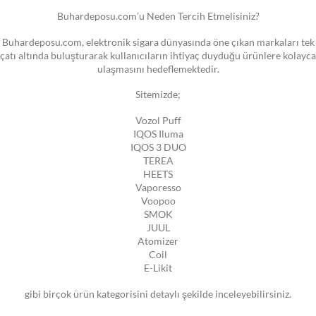
Buhardeposu.com’u Neden Tercih Etmelisiniz?
Buhardeposu.com, elektronik sigara dünyasında öne çıkan markaları tek
çatı altında buluşturarak kullanıcıların ihtiyaç duyduğu ürünlere kolayca
ulaşmasını hedeflemektedir.
Sitemizde;
Vozol Puff
IQOS Iluma
IQOS 3 DUO
TEREA
HEETS
Vaporesso
Voopoo
SMOK
JUUL
Atomizer
Coil
E-Likit
gibi birçok ürün kategorisini detaylı şekilde inceleyebilirsiniz.