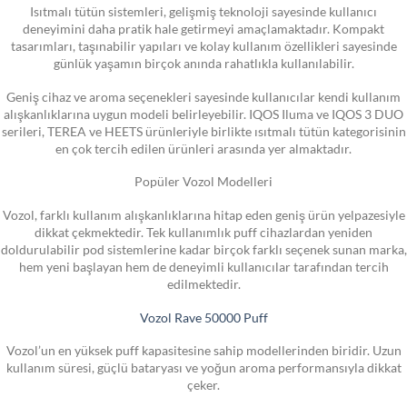
Isıtmalı tütün sistemleri, gelişmiş teknoloji sayesinde kullanıcı
deneyimini daha pratik hale getirmeyi amaçlamaktadır. Kompakt
tasarımları, taşınabilir yapıları ve kolay kullanım özellikleri sayesinde
günlük yaşamın birçok anında rahatlıkla kullanılabilir.
Geniş cihaz ve aroma seçenekleri sayesinde kullanıcılar kendi kullanım
alışkanlıklarına uygun modeli belirleyebilir. IQOS Iluma ve IQOS 3 DUO
serileri, TEREA ve HEETS ürünleriyle birlikte ısıtmalı tütün kategorisinin
en çok tercih edilen ürünleri arasında yer almaktadır.
Popüler Vozol Modelleri
Vozol, farklı kullanım alışkanlıklarına hitap eden geniş ürün yelpazesiyle
dikkat çekmektedir. Tek kullanımlık puff cihazlardan yeniden
doldurulabilir pod sistemlerine kadar birçok farklı seçenek sunan marka,
hem yeni başlayan hem de deneyimli kullanıcılar tarafından tercih
edilmektedir.
Vozol Rave 50000 Puff
Vozol’un en yüksek puff kapasitesine sahip modellerinden biridir. Uzun
kullanım süresi, güçlü bataryası ve yoğun aroma performansıyla dikkat
çeker.