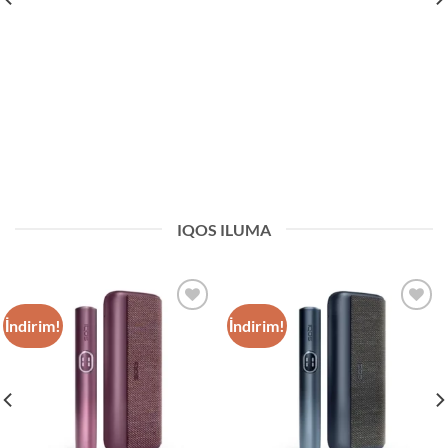
IQOS ILUMA
İndirim!
İndirim!
Add to
Add to
wishlist
wishlist