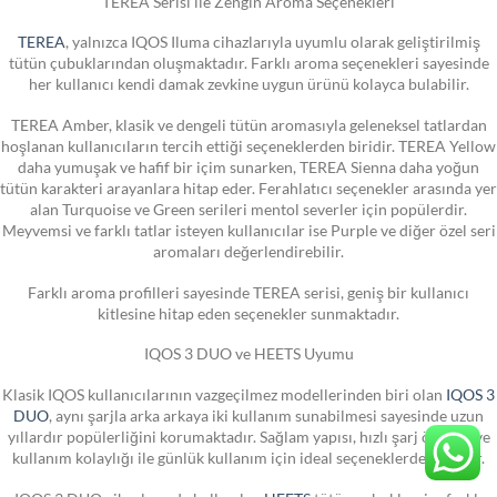
TEREA Serisi ile Zengin Aroma Seçenekleri
TEREA
, yalnızca IQOS Iluma cihazlarıyla uyumlu olarak geliştirilmiş
tütün çubuklarından oluşmaktadır. Farklı aroma seçenekleri sayesinde
her kullanıcı kendi damak zevkine uygun ürünü kolayca bulabilir.
TEREA Amber, klasik ve dengeli tütün aromasıyla geleneksel tatlardan
hoşlanan kullanıcıların tercih ettiği seçeneklerden biridir. TEREA Yellow
daha yumuşak ve hafif bir içim sunarken, TEREA Sienna daha yoğun
tütün karakteri arayanlara hitap eder. Ferahlatıcı seçenekler arasında yer
alan Turquoise ve Green serileri mentol severler için popülerdir.
Meyvemsi ve farklı tatlar isteyen kullanıcılar ise Purple ve diğer özel seri
aromaları değerlendirebilir.
Farklı aroma profilleri sayesinde TEREA serisi, geniş bir kullanıcı
kitlesine hitap eden seçenekler sunmaktadır.
IQOS 3 DUO ve HEETS Uyumu
Klasik IQOS kullanıcılarının vazgeçilmez modellerinden biri olan
IQOS 3
DUO
, aynı şarjla arka arkaya iki kullanım sunabilmesi sayesinde uzun
yıllardır popülerliğini korumaktadır. Sağlam yapısı, hızlı şarj özelliği ve
kullanım kolaylığı ile günlük kullanım için ideal seçeneklerden biridir.