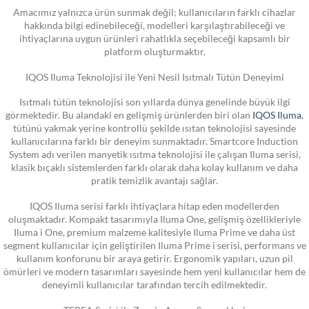
Amacımız yalnızca ürün sunmak değil; kullanıcıların farklı cihazlar
hakkında bilgi edinebileceği, modelleri karşılaştırabileceği ve
ihtiyaçlarına uygun ürünleri rahatlıkla seçebileceği kapsamlı bir
platform oluşturmaktır.
IQOS Iluma Teknolojisi ile Yeni Nesil Isıtmalı Tütün Deneyimi
Isıtmalı tütün teknolojisi son yıllarda dünya genelinde büyük ilgi
görmektedir. Bu alandaki en gelişmiş ürünlerden biri olan
IQOS Iluma
,
tütünü yakmak yerine kontrollü şekilde ısıtan teknolojisi sayesinde
kullanıcılarına farklı bir deneyim sunmaktadır. Smartcore Induction
System adı verilen manyetik ısıtma teknolojisi ile çalışan Iluma serisi,
klasik bıçaklı sistemlerden farklı olarak daha kolay kullanım ve daha
pratik temizlik avantajı sağlar.
IQOS Iluma serisi farklı ihtiyaçlara hitap eden modellerden
oluşmaktadır. Kompakt tasarımıyla Iluma One, gelişmiş özellikleriyle
Iluma i One, premium malzeme kalitesiyle Iluma Prime ve daha üst
segment kullanıcılar için geliştirilen Iluma Prime i serisi, performans ve
kullanım konforunu bir araya getirir. Ergonomik yapıları, uzun pil
ömürleri ve modern tasarımları sayesinde hem yeni kullanıcılar hem de
deneyimli kullanıcılar tarafından tercih edilmektedir.