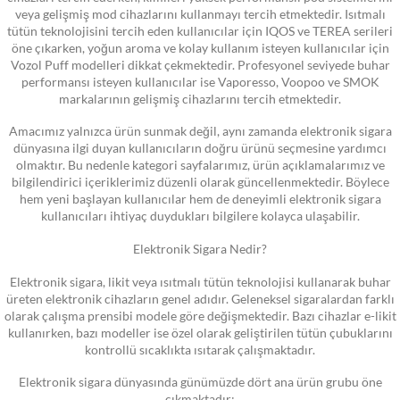
veya gelişmiş mod cihazlarını kullanmayı tercih etmektedir. Isıtmalı
tütün teknolojisini tercih eden kullanıcılar için IQOS ve TEREA serileri
öne çıkarken, yoğun aroma ve kolay kullanım isteyen kullanıcılar için
Vozol Puff modelleri dikkat çekmektedir. Profesyonel seviyede buhar
performansı isteyen kullanıcılar ise Vaporesso, Voopoo ve SMOK
markalarının gelişmiş cihazlarını tercih etmektedir.
Amacımız yalnızca ürün sunmak değil, aynı zamanda elektronik sigara
dünyasına ilgi duyan kullanıcıların doğru ürünü seçmesine yardımcı
olmaktır. Bu nedenle kategori sayfalarımız, ürün açıklamalarımız ve
bilgilendirici içeriklerimiz düzenli olarak güncellenmektedir. Böylece
hem yeni başlayan kullanıcılar hem de deneyimli elektronik sigara
kullanıcıları ihtiyaç duydukları bilgilere kolayca ulaşabilir.
Elektronik Sigara Nedir?
Elektronik sigara, likit veya ısıtmalı tütün teknolojisi kullanarak buhar
üreten elektronik cihazların genel adıdır. Geleneksel sigaralardan farklı
olarak çalışma prensibi modele göre değişmektedir. Bazı cihazlar e-likit
kullanırken, bazı modeller ise özel olarak geliştirilen tütün çubuklarını
kontrollü sıcaklıkta ısıtarak çalışmaktadır.
Elektronik sigara dünyasında günümüzde dört ana ürün grubu öne
çıkmaktadır: