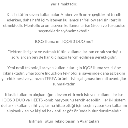
yer almaktadır.
Klasik tütün seven kullanıcılar Amber ve Bronze çeşitlerini tercih
ederken, daha hafif içim isteyen kullanıcılar Yellow serisini tercih
etmektedir. Mentollü aroma seven kullanıcılar ise Green ve Turquoise
seçeneklerine yönelmektedir.
IQOS Iluma mı, IQOS 3 DUO mu?
Elektronik sigara ve ısıtmalı tütün kullanıcılarının en sık sorduğu
sorulardan biri de hangi cihazın tercih edilmesi gerektiğidir.
Yeni nesil teknoloji arayan kullanıcılar için IQOS Iluma serisi öne
çıkmaktadır. Smartcore Induction teknolojisi sayesinde daha az bakım
gerektirmesi ve yalnızca TEREA ürünleriyle çalışması önemli avantajlar
sunmaktadır.
Klasik kullanım alışkanlığını devam ettirmek isteyen kullanıcılar ise
IQOS 3 DUO ve HEETS kombinasyonunu tercih edebilir. Her iki sistem
de farklı kullanıcı ihtiyaçlarına hitap ettiği için seçim yaparken kullanım
alışkanlıkları ve kişisel beklentiler göz önünde bulundurulmalıdır.
Isıtmalı Tütün Teknolojisinin Avantajları