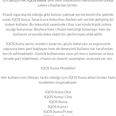
çeken cihazlardan biridir.
Klasik sigaralarda olduğu gibi tütünü yakmak yerine kontrollü şekilde
ısıtan IQOS Iluma, Smartcore Induction System adı verilen gelişmiş bir
sistem kullanır. Bu teknoloji sayesinde cihaz içerisinde klasik ısıtma
bıçağı bulunmaz. Böylece hem cihazın temizliği kolaylaşır hem de
kullanım sırasında daha stabil bir performans elde edilir.
IQOS Iluma serisi, modern tasarımı, güçlü bataryası ve ergonomik
yapısıyla hem yeni başlayan hem de deneyimli kullanıcılar tarafından
tercih edilmektedir. Günlük kullanımda uzun pil ömrü sunması ve kısa
sürede şarj olabilmesi, cihazın en önemli avantajları arasında yer alır.
IQOS Iluma Modelleri
Her kullanıcının ihtiyacı farklı olduğu için IQOS Iluma ailesi birden fazla
modelden oluşmaktadır.
IQOS Iluma One
IQOS Iluma i One
IQOS Iluma
IQOS Iluma i
IQOS Iluma Prime