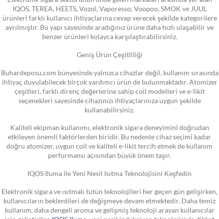
IQOS, TEREA, HEETS, Vozol, Vaporesso, Voopoo, SMOK ve JUUL
ürünleri farklı kullanıcı ihtiyaçlarına cevap verecek şekilde kategorilere
ayrılmıştır. Bu yapı sayesinde aradığınız ürüne daha hızlı ulaşabilir ve
benzer ürünleri kolayca karşılaştırabilirsiniz.
Geniş Ürün Çeşitliliği
Buhardeposu.com bünyesinde yalnızca cihazlar değil, kullanım sırasında
ihtiyaç duyulabilecek birçok yardımcı ürün de bulunmaktadır. Atomizer
çeşitleri, farklı direnç değerlerine sahip coil modelleri ve e-likit
seçenekleri sayesinde cihazınızı ihtiyaçlarınıza uygun şekilde
kullanabilirsiniz.
Kaliteli ekipman kullanımı, elektronik sigara deneyimini doğrudan
etkileyen önemli faktörlerden biridir. Bu nedenle cihaz seçimi kadar
doğru atomizer, uygun coil ve kaliteli e-likit tercih etmek de kullanım
performansı açısından büyük önem taşır.
IQOS Iluma ile Yeni Nesil Isıtma Teknolojisini Keşfedin
Elektronik sigara ve ısıtmalı tütün teknolojileri her geçen gün gelişirken,
kullanıcıların beklentileri de değişmeye devam etmektedir. Daha temiz
kullanım, daha dengeli aroma ve gelişmiş teknoloji arayan kullanıcılar
için geliştirilen
IQOS Iluma
, yeni nesil indüksiyon teknolojisiyle dikkat