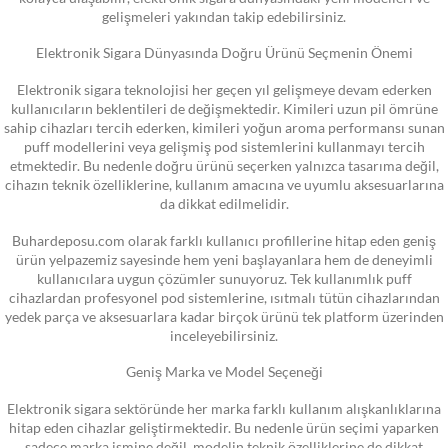
gelişmeleri yakından takip edebilirsiniz.
Elektronik Sigara Dünyasında Doğru Ürünü Seçmenin Önemi
Elektronik sigara teknolojisi her geçen yıl gelişmeye devam ederken
kullanıcıların beklentileri de değişmektedir. Kimileri uzun pil ömrüne
sahip cihazları tercih ederken, kimileri yoğun aroma performansı sunan
puff modellerini veya gelişmiş pod sistemlerini kullanmayı tercih
etmektedir. Bu nedenle doğru ürünü seçerken yalnızca tasarıma değil,
cihazın teknik özelliklerine, kullanım amacına ve uyumlu aksesuarlarına
da dikkat edilmelidir.
Buhardeposu.com olarak farklı kullanıcı profillerine hitap eden geniş
ürün yelpazemiz sayesinde hem yeni başlayanlara hem de deneyimli
kullanıcılara uygun çözümler sunuyoruz. Tek kullanımlık puff
cihazlardan profesyonel pod sistemlerine, ısıtmalı tütün cihazlarından
yedek parça ve aksesuarlara kadar birçok ürünü tek platform üzerinden
inceleyebilirsiniz.
Geniş Marka ve Model Seçeneği
Elektronik sigara sektöründe her marka farklı kullanım alışkanlıklarına
hitap eden cihazlar geliştirmektedir. Bu nedenle ürün seçimi yaparken
sadece marka ismine değil, modelin teknik özelliklerine de dikkat