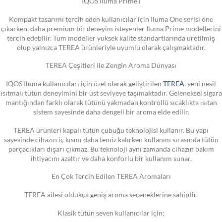
IQOS Iluma Prime i
Kompakt tasarımı tercih eden kullanıcılar için Iluma One serisi öne
çıkarken, daha premium bir deneyim isteyenler Iluma Prime modellerini
tercih edebilir. Tüm modeller yüksek kalite standartlarında üretilmiş
olup yalnızca TEREA ürünleriyle uyumlu olarak çalışmaktadır.
TEREA Çeşitleri ile Zengin Aroma Dünyası
IQOS Iluma kullanıcıları için özel olarak geliştirilen
TEREA
, yeni nesil
ısıtmalı tütün deneyimini bir üst seviyeye taşımaktadır. Geleneksel sigara
mantığından farklı olarak tütünü yakmadan kontrollü sıcaklıkta ısıtan
sistem sayesinde daha dengeli bir aroma elde edilir.
TEREA ürünleri kapalı tütün çubuğu teknolojisi kullanır. Bu yapı
sayesinde cihazın iç kısmı daha temiz kalırken kullanım sırasında tütün
parçacıkları dışarı çıkmaz. Bu teknoloji aynı zamanda cihazın bakım
ihtiyacını azaltır ve daha konforlu bir kullanım sunar.
En Çok Tercih Edilen TEREA Aromaları
TEREA ailesi oldukça geniş aroma seçeneklerine sahiptir.
Klasik tütün seven kullanıcılar için;