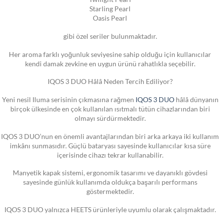
Starling Pearl
Oasis Pearl
gibi özel seriler bulunmaktadır.
Her aroma farklı yoğunluk seviyesine sahip olduğu için kullanıcılar
kendi damak zevkine en uygun ürünü rahatlıkla seçebilir.
IQOS 3 DUO Hâlâ Neden Tercih Ediliyor?
Yeni nesil Iluma serisinin çıkmasına rağmen
IQOS 3 DUO
hâlâ dünyanın
birçok ülkesinde en çok kullanılan ısıtmalı tütün cihazlarından biri
olmayı sürdürmektedir.
IQOS 3 DUO’nun en önemli avantajlarından biri arka arkaya iki kullanım
imkânı sunmasıdır. Güçlü bataryası sayesinde kullanıcılar kısa süre
içerisinde cihazı tekrar kullanabilir.
Manyetik kapak sistemi, ergonomik tasarımı ve dayanıklı gövdesi
sayesinde günlük kullanımda oldukça başarılı performans
göstermektedir.
IQOS 3 DUO yalnızca HEETS ürünleriyle uyumlu olarak çalışmaktadır.