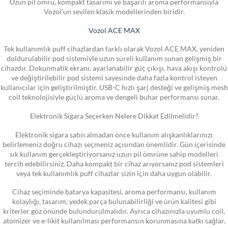
Uzun pil ömrü, kompakt tasarımı ve başarılı aroma performansıyla
Vozol’un sevilen klasik modellerinden biridir.
Vozol ACE MAX
Tek kullanımlık puff cihazlardan farklı olarak Vozol ACE MAX, yeniden
doldurulabilir pod sistemiyle uzun süreli kullanım sunan gelişmiş bir
cihazdır. Dokunmatik ekranı, ayarlanabilir güç çıkışı, hava akışı kontrolü
ve değiştirilebilir pod sistemi sayesinde daha fazla kontrol isteyen
kullanıcılar için geliştirilmiştir. USB-C hızlı şarj desteği ve gelişmiş mesh
coil teknolojisiyle güçlü aroma ve dengeli buhar performansı sunar.
Elektronik Sigara Seçerken Nelere Dikkat Edilmelidir?
Elektronik sigara satın almadan önce kullanım alışkanlıklarınızı
belirlemeniz doğru cihazı seçmeniz açısından önemlidir. Gün içerisinde
sık kullanım gerçekleştiriyorsanız uzun pil ömrüne sahip modelleri
tercih edebilirsiniz. Daha kompakt bir cihaz arıyorsanız pod sistemleri
veya tek kullanımlık puff cihazlar sizin için daha uygun olabilir.
Cihaz seçiminde batarya kapasitesi, aroma performansı, kullanım
kolaylığı, tasarım, yedek parça bulunabilirliği ve ürün kalitesi gibi
kriterler göz önünde bulundurulmalıdır. Ayrıca cihazınızla uyumlu coil,
atomizer ve e-likit kullanılması performansın korunmasına katkı sağlar.