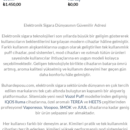
₺
1.450,00
₺
0,00
Elektronik Sigara Dünyasının Güvenilir Adresi
Elektronik sigara teknolojileri son yıllarda büyük bir gelişim göstererek
kullanıcıların beklentilerini karşılayan modern cihazlar hâline gelmiştir.
Farklı kullanım alışkanlıklarına uygun olarak geliştirilen tek kullanımlık
puff cihazlar, pod sistemleri, mod cihazları ve ısıtmalı tütün ürünleri
sayesinde kullanıcılar ihtiyaçlarına en uygun modeli kolayca
seçebilmektedir. Gelişen teknolojiyle birlikte cihazların batarya ömrü
artmış, aroma kalitesi yükselmiş ve kullanım deneyimi her geçen gün
daha konforlu hâle gelmiştir.
Buhardeposu.com, elektronik sigara sektöründe dünyanın en çok tercih
edilen markalarını tek çatı altında buluşturan kapsamlı bir alışveriş
platformudur. Sitemizde yeni nesil
Vozol Puff
modellerinden gelişmiş
IQOS Iluma
cihazlarına, özel aromalı
TEREA
ve
HEETS
çeşitlerinden
profesyonel
Vaporesso
,
Voopoo
,
SMOK
ve
JUUL
cihazlarına kadar geniş
bir ürün yelpazesi yer almaktadır.
Her kullanıcı farklı bir deneyim arar. Kimileri pratik ve tek kullanımlık
cihazları tercih ederken, kimileri yüksek performanslı pod sistemlerini