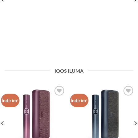
IQOS ILUMA
İndirim!
İndirim!
Add to
Add to
wishlist
wishlist