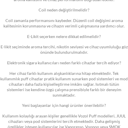
Coil neden değiştirilmelidir?
Coil zamanla performansını kaybeder. Düzenli coil değişimi aroma
kalitesinin korunmasına ve cihazın verimli çalışmasına yardımcı olur.
E-Likit seçerken nelere dikkat edilmelidir?
E-likit seçiminde aroma tercihi, nikotin seviyesi ve cihaz uyumluluğu göz
önünde bulundurulmalıdır.
Elektronik sigara kullanıcıları neden farklı cihazlar tercih ediyor?
Her cihaz farklı kullanım alışkanlıklarına hitap etmektedir. Tek
kullanımlık puff cihazlar pratik kullanım sunarken pod sistemleri ve mod
cihazları daha fazla kişiselleştirme imkânı sağlar. Isıtmalı tütün
sistemleri ise kendine özgü çalışma prensibiyle farklı bir deneyim
sunmaktadır.
Yeni başlayanlar için hangi ürünler önerilebilir?
Kullanım kolaylığı arayan kişiler genellikle Vozol Puff modelleri, JUUL
cihazları veya pod sistemlerini tercih etmektedir. Daha gelişmiş
özellikler isteyen kullanıcılar ise Vaporesso, Voopoo veya SMOK