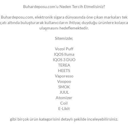
Buhardeposu.com’u Neden Tercih Etmelisiniz?
Buhardeposu.com, elektronik sigara dünyasında öne çıkan markaları tek
çatı altında buluşturarak kullanıcıların ihtiyaç duyduğu ürünlere kolayca
ulaşmasını hedeflemektedir.
Sitemizde;
Vozol Puff
IQOS Iluma
IQOS 3 DUO
TEREA
HEETS
Vaporesso
Voopoo
SMOK
JUUL
Atomizer
Coil
E-Likit
gibi birçok ürün kategorisini detaylı şekilde inceleyebilirsiniz.