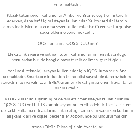
yer almaktadır.
Klasik tütün seven kullanıcılar Amber ve Bronze çeşitlerini tercih
ederken, daha hafif içim isteyen kullanıcılar Yellow serisini tercih
etmektedir. Mentollü aroma seven kullanıcılar ise Green ve Turquoise
seçeneklerine yönelmektedir.
IQOS Iluma mı, IQOS 3 DUO mu?
Elektronik sigara ve ısıtmalı tütün kullanıcılarının en sık sorduğu
sorulardan biri de hangi cihazın tercih edilmesi gerektiğidir.
Yeni nesil teknoloji arayan kullanıcılar için IQOS Iluma serisi öne
çıkmaktadır. Smartcore Induction teknolojisi sayesinde daha az bakım
gerektirmesi ve yalnızca TEREA ürünleriyle çalışması önemli avantajlar
sunmaktadır.
Klasik kullanım alışkanlığını devam ettirmek isteyen kullanıcılar ise
IQOS 3 DUO ve HEETS kombinasyonunu tercih edebilir. Her iki sistem
de farklı kullanıcı ihtiyaçlarına hitap ettiği için seçim yaparken kullanım
alışkanlıkları ve kişisel beklentiler göz önünde bulundurulmalıdır.
Isıtmalı Tütün Teknolojisinin Avantajları