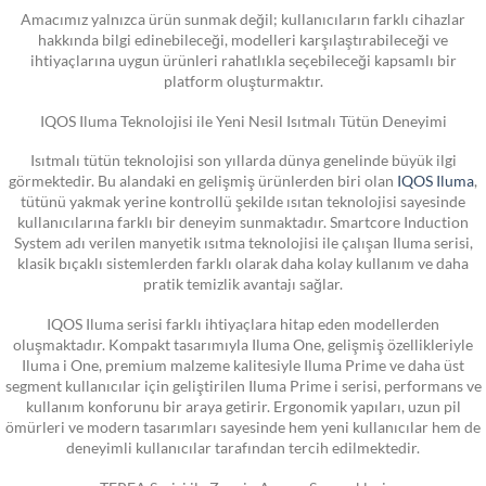
Amacımız yalnızca ürün sunmak değil; kullanıcıların farklı cihazlar
hakkında bilgi edinebileceği, modelleri karşılaştırabileceği ve
ihtiyaçlarına uygun ürünleri rahatlıkla seçebileceği kapsamlı bir
platform oluşturmaktır.
IQOS Iluma Teknolojisi ile Yeni Nesil Isıtmalı Tütün Deneyimi
Isıtmalı tütün teknolojisi son yıllarda dünya genelinde büyük ilgi
görmektedir. Bu alandaki en gelişmiş ürünlerden biri olan
IQOS Iluma
,
tütünü yakmak yerine kontrollü şekilde ısıtan teknolojisi sayesinde
kullanıcılarına farklı bir deneyim sunmaktadır. Smartcore Induction
System adı verilen manyetik ısıtma teknolojisi ile çalışan Iluma serisi,
klasik bıçaklı sistemlerden farklı olarak daha kolay kullanım ve daha
pratik temizlik avantajı sağlar.
IQOS Iluma serisi farklı ihtiyaçlara hitap eden modellerden
oluşmaktadır. Kompakt tasarımıyla Iluma One, gelişmiş özellikleriyle
Iluma i One, premium malzeme kalitesiyle Iluma Prime ve daha üst
segment kullanıcılar için geliştirilen Iluma Prime i serisi, performans ve
kullanım konforunu bir araya getirir. Ergonomik yapıları, uzun pil
ömürleri ve modern tasarımları sayesinde hem yeni kullanıcılar hem de
deneyimli kullanıcılar tarafından tercih edilmektedir.