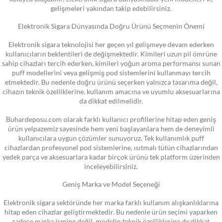
gelişmeleri yakından takip edebilirsiniz.
Elektronik Sigara Dünyasında Doğru Ürünü Seçmenin Önemi
Elektronik sigara teknolojisi her geçen yıl gelişmeye devam ederken
kullanıcıların beklentileri de değişmektedir. Kimileri uzun pil ömrüne
sahip cihazları tercih ederken, kimileri yoğun aroma performansı sunan
puff modellerini veya gelişmiş pod sistemlerini kullanmayı tercih
etmektedir. Bu nedenle doğru ürünü seçerken yalnızca tasarıma değil,
cihazın teknik özelliklerine, kullanım amacına ve uyumlu aksesuarlarına
da dikkat edilmelidir.
Buhardeposu.com olarak farklı kullanıcı profillerine hitap eden geniş
ürün yelpazemiz sayesinde hem yeni başlayanlara hem de deneyimli
kullanıcılara uygun çözümler sunuyoruz. Tek kullanımlık puff
cihazlardan profesyonel pod sistemlerine, ısıtmalı tütün cihazlarından
yedek parça ve aksesuarlara kadar birçok ürünü tek platform üzerinden
inceleyebilirsiniz.
Geniş Marka ve Model Seçeneği
Elektronik sigara sektöründe her marka farklı kullanım alışkanlıklarına
hitap eden cihazlar geliştirmektedir. Bu nedenle ürün seçimi yaparken
sadece marka ismine değil, modelin teknik özelliklerine de dikkat