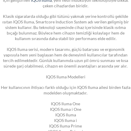
çeken cihazlardan biridir.
Klasik sigaralarda olduğu gibi tütünü yakmak yerine kontrollü şekilde
ısıtan IQOS Iluma, Smartcore Induction System adı verilen gelişmiş bir
sistem kullanır. Bu teknoloji sayesinde cihaz içerisinde klasik ısıtma
bıçağı bulunmaz. Böylece hem cihazın temizliği kolaylaşır hem de
kullanım sırasında daha stabil bir performans elde edilir.
IQOS Iluma serisi, modern tasarımı, güçlü bataryası ve ergonomik
yapısıyla hem yeni başlayan hem de deneyimli kullanıcılar tarafından
tercih edilmektedir. Günlük kullanımda uzun pil ömrü sunması ve kısa
sürede şarj olabilmesi, cihazın en önemli avantajları arasında yer alır.
IQOS Iluma Modelleri
Her kullanıcının ihtiyacı farklı olduğu için IQOS Iluma ailesi birden fazla
modelden oluşmaktadır.
IQOS Iluma One
IQOS Iluma i One
IQOS Iluma
IQOS Iluma i
IQOS Iluma Prime