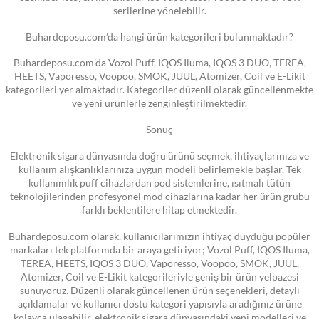
serilerine yönelebilir.
Buhardeposu.com’da hangi ürün kategorileri bulunmaktadır?
Buhardeposu.com’da Vozol Puff, IQOS Iluma, IQOS 3 DUO, TEREA,
HEETS, Vaporesso, Voopoo, SMOK, JUUL, Atomizer, Coil ve E-Likit
kategorileri yer almaktadır. Kategoriler düzenli olarak güncellenmekte
ve yeni ürünlerle zenginleştirilmektedir.
Sonuç
Elektronik sigara dünyasında doğru ürünü seçmek, ihtiyaçlarınıza ve
kullanım alışkanlıklarınıza uygun modeli belirlemekle başlar. Tek
kullanımlık puff cihazlardan pod sistemlerine, ısıtmalı tütün
teknolojilerinden profesyonel mod cihazlarına kadar her ürün grubu
farklı beklentilere hitap etmektedir.
Buhardeposu.com olarak, kullanıcılarımızın ihtiyaç duyduğu popüler
markaları tek platformda bir araya getiriyor; Vozol Puff, IQOS Iluma,
TEREA, HEETS, IQOS 3 DUO, Vaporesso, Voopoo, SMOK, JUUL,
Atomizer, Coil ve E-Likit kategorileriyle geniş bir ürün yelpazesi
sunuyoruz. Düzenli olarak güncellenen ürün seçenekleri, detaylı
açıklamalar ve kullanıcı dostu kategori yapısıyla aradığınız ürüne
kolayca ulaşabilir, elektronik sigara dünyasındaki yeni modelleri ve