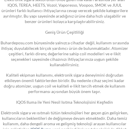
IQOS, TEREA, HEETS, Vozol, Vaporesso, Voopoo, SMOK ve JUUL
ürünleri farklı kullanıcı ihtiyaçlarına cevap verecek şekilde kategorilere
ayrılmıştır. Bu yapı sayesinde aradığınız ürüne daha hızlı ulaşabilir ve
benzer ürünleri kolayca karşılaştırabilirsiniz.
Geniş Ürün Çeşitliliği
Buhardeposu.com bünyesinde yalnızca cihazlar değil, kullanım sırasında
ihtiyaç duyulabilecek birçok yardımcı ürün de bulunmaktadır. Atomizer
çeşitleri, farklı direnç değerlerine sahip coil modelleri ve e-likit
seçenekleri sayesinde cihazınızı ihtiyaçlarınıza uygun şekilde
kullanabilirsiniz.
Kaliteli ekipman kullanımı, elektronik sigara deneyimini doğrudan
etkileyen önemli faktörlerden biridir. Bu nedenle cihaz seçimi kadar
doğru atomizer, uygun coil ve kaliteli e-likit tercih etmek de kullanım
performansı açısından büyük önem taşır.
IQOS Iluma ile Yeni Nesil Isıtma Teknolojisini Keşfedin
Elektronik sigara ve ısıtmalı tütün teknolojileri her geçen gün gelişirken,
kullanıcıların beklentileri de değişmeye devam etmektedir. Daha temiz
kullanım, daha dengeli aroma ve gelişmiş teknoloji arayan kullanıcılar
için geliştirilen
IQOS Iluma
, yeni nesil indüksiyon teknolojisiyle dikkat