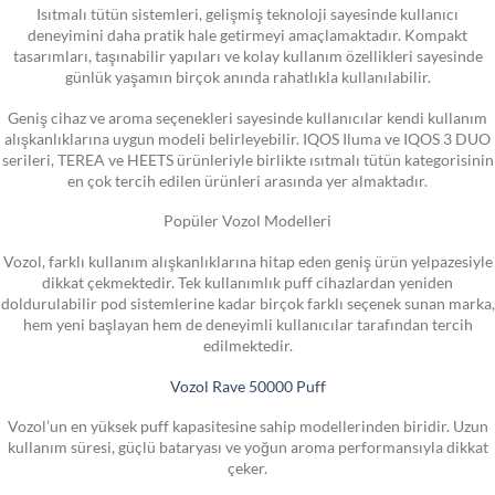
Isıtmalı tütün sistemleri, gelişmiş teknoloji sayesinde kullanıcı
deneyimini daha pratik hale getirmeyi amaçlamaktadır. Kompakt
tasarımları, taşınabilir yapıları ve kolay kullanım özellikleri sayesinde
günlük yaşamın birçok anında rahatlıkla kullanılabilir.
Geniş cihaz ve aroma seçenekleri sayesinde kullanıcılar kendi kullanım
alışkanlıklarına uygun modeli belirleyebilir. IQOS Iluma ve IQOS 3 DUO
serileri, TEREA ve HEETS ürünleriyle birlikte ısıtmalı tütün kategorisinin
en çok tercih edilen ürünleri arasında yer almaktadır.
Popüler Vozol Modelleri
Vozol, farklı kullanım alışkanlıklarına hitap eden geniş ürün yelpazesiyle
dikkat çekmektedir. Tek kullanımlık puff cihazlardan yeniden
doldurulabilir pod sistemlerine kadar birçok farklı seçenek sunan marka,
hem yeni başlayan hem de deneyimli kullanıcılar tarafından tercih
edilmektedir.
Vozol Rave 50000 Puff
Vozol’un en yüksek puff kapasitesine sahip modellerinden biridir. Uzun
kullanım süresi, güçlü bataryası ve yoğun aroma performansıyla dikkat
çeker.