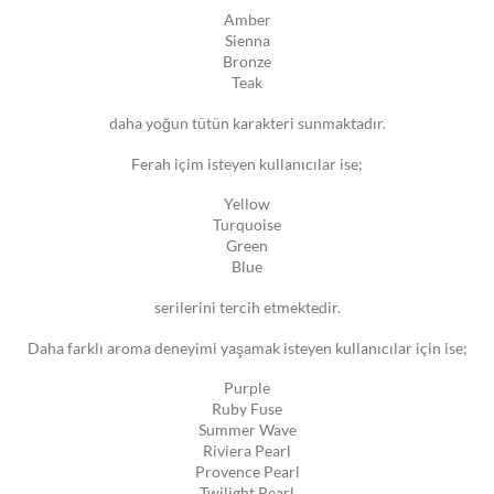
Amber
Sienna
Bronze
Teak
daha yoğun tütün karakteri sunmaktadır.
Ferah içim isteyen kullanıcılar ise;
Yellow
Turquoise
Green
Blue
serilerini tercih etmektedir.
Daha farklı aroma deneyimi yaşamak isteyen kullanıcılar için ise;
Purple
Ruby Fuse
Summer Wave
Riviera Pearl
Provence Pearl
Twilight Pearl