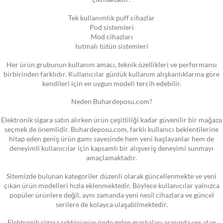
Tek kullanımlık puff cihazlar
Pod sistemleri
Mod cihazları
Isıtmalı tütün sistemleri
Her ürün grubunun kullanım amacı, teknik özellikleri ve performansı
birbirinden farklıdır. Kullanıcılar günlük kullanım alışkanlıklarına göre
kendileri için en uygun modeli tercih edebilir.
Neden Buhardeposu.com?
Elektronik sigara satın alırken ürün çeşitliliği kadar güvenilir bir mağaza
seçmek de önemlidir. Buhardeposu.com, farklı kullanıcı beklentilerine
hitap eden geniş ürün gamı sayesinde hem yeni başlayanlar hem de
deneyimli kullanıcılar için kapsamlı bir alışveriş deneyimi sunmayı
amaçlamaktadır.
Sitemizde bulunan kategoriler düzenli olarak güncellenmekte ve yeni
çıkan ürün modelleri hızla eklenmektedir. Böylece kullanıcılar yalnızca
popüler ürünlere değil, aynı zamanda yeni nesil cihazlara ve güncel
serilere de kolayca ulaşabilmektedir.
Elektronik sigara sektörünün önde gelen markaları arasında yer alan