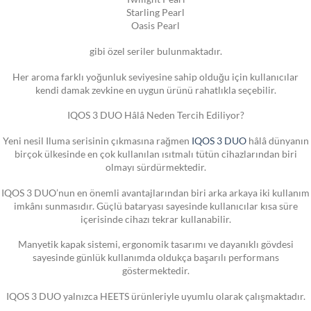
Starling Pearl
Oasis Pearl
gibi özel seriler bulunmaktadır.
Her aroma farklı yoğunluk seviyesine sahip olduğu için kullanıcılar
kendi damak zevkine en uygun ürünü rahatlıkla seçebilir.
IQOS 3 DUO Hâlâ Neden Tercih Ediliyor?
Yeni nesil Iluma serisinin çıkmasına rağmen
IQOS 3 DUO
hâlâ dünyanın
birçok ülkesinde en çok kullanılan ısıtmalı tütün cihazlarından biri
olmayı sürdürmektedir.
IQOS 3 DUO’nun en önemli avantajlarından biri arka arkaya iki kullanım
imkânı sunmasıdır. Güçlü bataryası sayesinde kullanıcılar kısa süre
içerisinde cihazı tekrar kullanabilir.
Manyetik kapak sistemi, ergonomik tasarımı ve dayanıklı gövdesi
sayesinde günlük kullanımda oldukça başarılı performans
göstermektedir.
IQOS 3 DUO yalnızca HEETS ürünleriyle uyumlu olarak çalışmaktadır.