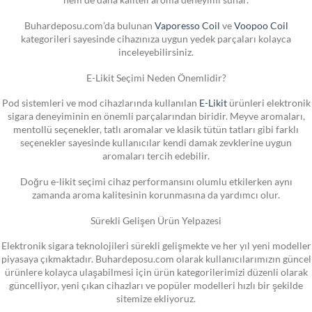
Buhardeposu.com’da bulunan
Vaporesso Coil
ve
Voopoo Coil
kategorileri sayesinde cihazınıza uygun yedek parçaları kolayca
inceleyebilirsiniz.
E-Likit Seçimi Neden Önemlidir?
Pod sistemleri ve mod cihazlarında kullanılan
E-Likit
ürünleri elektronik
sigara deneyiminin en önemli parçalarından biridir. Meyve aromaları,
mentollü seçenekler, tatlı aromalar ve klasik tütün tatları gibi farklı
seçenekler sayesinde kullanıcılar kendi damak zevklerine uygun
aromaları tercih edebilir.
Doğru e-likit seçimi cihaz performansını olumlu etkilerken aynı
zamanda aroma kalitesinin korunmasına da yardımcı olur.
Sürekli Gelişen Ürün Yelpazesi
Elektronik sigara teknolojileri sürekli gelişmekte ve her yıl yeni modeller
piyasaya çıkmaktadır. Buhardeposu.com olarak kullanıcılarımızın güncel
ürünlere kolayca ulaşabilmesi için ürün kategorilerimizi düzenli olarak
güncelliyor, yeni çıkan cihazları ve popüler modelleri hızlı bir şekilde
sitemize ekliyoruz.