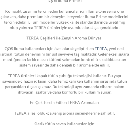
IQOS Iluma Prime i
Kompakt tasarımı tercih eden kullanıcılar için Iluma One serisi öne
çıkarken, daha premium bir deneyim isteyenler Iluma Prime modellerini
tercih edebilir. Tüm modeller yüksek kalite standartlarında üretilmiş
olup yalnızca TEREA ürünleriyle uyumlu olarak çalışmaktadır.
TEREA Çeşitleri ile Zengin Aroma Dünyası
IQOS Iluma kullanıcıları için özel olarak geliştirilen
TEREA
, yeni nesil
ısıtmalı tütün deneyimini bir üst seviyeye taşımaktadır. Geleneksel sigara
mantığından farklı olarak tütünü yakmadan kontrollü sıcaklıkta ısıtan
sistem sayesinde daha dengeli bir aroma elde edilir.
TEREA ürünleri kapalı tütün çubuğu teknolojisi kullanır. Bu yapı
sayesinde cihazın iç kısmı daha temiz kalırken kullanım sırasında tütün
parçacıkları dışarı çıkmaz. Bu teknoloji aynı zamanda cihazın bakım
ihtiyacını azaltır ve daha konforlu bir kullanım sunar.
En Çok Tercih Edilen TEREA Aromaları
TEREA ailesi oldukça geniş aroma seçeneklerine sahiptir.
Klasik tütün seven kullanıcılar için;