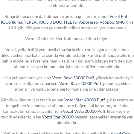
edilmesi önemlidir.
Buhardeposu.com’da bulunan ürün kategorileri arasında
Vozol Puff
,
IQOS Iluma
,
TEREA
,
IQOS 3 DUO
,
HEETS
,
Vaporesso
,
Voopoo
,
SMOK
ve
JUUL
gibi dünyanın en çok tercih edilen markaları yer almaktadır.
Vozol Modelleri Her Kullanıcıya Hitap Ediyor
Vozol, geliştirdiği yeni nesil cihazlarla elektronik sigara sektöründe
dikkat çeken markalar arasında yer almaktadır. Farklı puff kapasitelerine
sahip modeller sayesinde hem kısa süreli kullanım isteyen hem de uzun
pil ömrü arayan kullanıcılar için alternatifler sunmaktadır.
Ürün yelpazesinde yer alan
Vozol Rave 50000 Puff
, yüksek kapasitesiyle
uzun süre kullanım sunarken,
Vozol Rave 40000 Puff
gelişmiş çekim
modları ve güçlü aroma performansıyla öne çıkmaktadır.
Günlük kullanım için tercih edilen
Vozol Star 40000 Puff
, şık tasarımı ve
dengeli performansıyla kullanıcıların beğenisini kazanmıştır. Daha
kompakt bir cihaz arayanlar için
Vozol Vista 20000 Puff
, klasik serileri
tercih edenler için ise
Vozol Star 20000
başarılı seçenekler arasında yer
almaktadır.
Yoğun buhar deneyimi isteyen kullanıcılar için geliştirilen
Vozol Gear