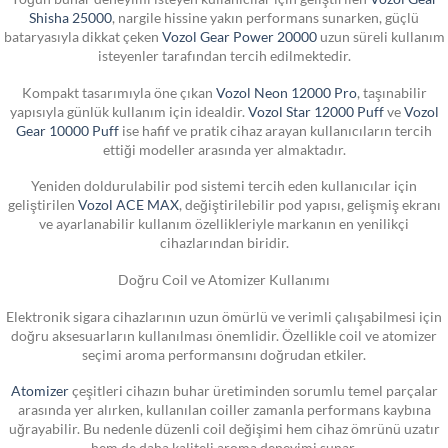
Shisha 25000
, nargile hissine yakın performans sunarken, güçlü
bataryasıyla dikkat çeken
Vozol Gear Power 20000
uzun süreli kullanım
isteyenler tarafından tercih edilmektedir.
Kompakt tasarımıyla öne çıkan
Vozol Neon 12000 Pro
, taşınabilir
yapısıyla günlük kullanım için idealdir.
Vozol Star 12000 Puff
ve
Vozol
Gear 10000 Puff
ise hafif ve pratik cihaz arayan kullanıcıların tercih
ettiği modeller arasında yer almaktadır.
Yeniden doldurulabilir pod sistemi tercih eden kullanıcılar için
geliştirilen
Vozol ACE MAX
, değiştirilebilir pod yapısı, gelişmiş ekranı
ve ayarlanabilir kullanım özellikleriyle markanın en yenilikçi
cihazlarından biridir.
Doğru Coil ve Atomizer Kullanımı
Elektronik sigara cihazlarının uzun ömürlü ve verimli çalışabilmesi için
doğru aksesuarların kullanılması önemlidir. Özellikle coil ve atomizer
seçimi aroma performansını doğrudan etkiler.
Atomizer
çeşitleri cihazın buhar üretiminden sorumlu temel parçalar
arasında yer alırken, kullanılan coiller zamanla performans kaybına
uğrayabilir. Bu nedenle düzenli coil değişimi hem cihaz ömrünü uzatır
hem de daha kaliteli aroma deneyimi sunar.