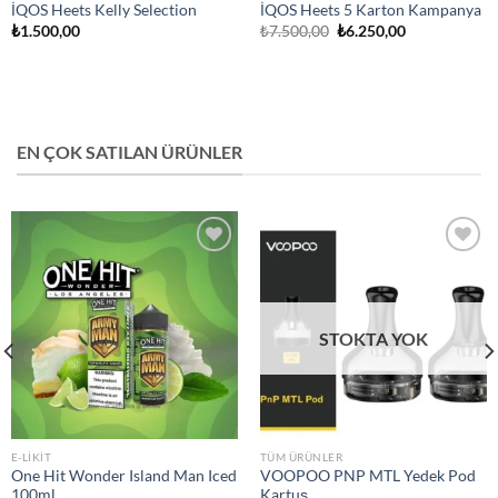
İQOS Heets Kelly Selection
İQOS Heets 5 Karton Kampanya
Orijinal
Şu
₺
1.500,00
₺
7.500,00
₺
6.250,00
fiyat:
andaki
₺7.500,00.
fiyat:
₺6.250,00.
EN ÇOK SATILAN ÜRÜNLER
Add to
Add to
wishlist
wishlist
STOKTA YOK
E-LIKIT
TÜM ÜRÜNLER
One Hit Wonder Island Man Iced
VOOPOO PNP MTL Yedek Pod
100ml
Kartuş