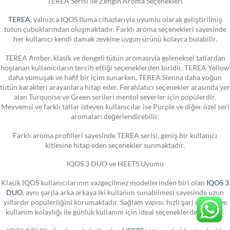
TEREA Serisi ile Zengin Aroma Seçenekleri
TEREA
, yalnızca IQOS Iluma cihazlarıyla uyumlu olarak geliştirilmiş
tütün çubuklarından oluşmaktadır. Farklı aroma seçenekleri sayesinde
her kullanıcı kendi damak zevkine uygun ürünü kolayca bulabilir.
TEREA Amber, klasik ve dengeli tütün aromasıyla geleneksel tatlardan
hoşlanan kullanıcıların tercih ettiği seçeneklerden biridir. TEREA Yellow
daha yumuşak ve hafif bir içim sunarken, TEREA Sienna daha yoğun
tütün karakteri arayanlara hitap eder. Ferahlatıcı seçenekler arasında yer
alan Turquoise ve Green serileri mentol severler için popülerdir.
Meyvemsi ve farklı tatlar isteyen kullanıcılar ise Purple ve diğer özel seri
aromaları değerlendirebilir.
Farklı aroma profilleri sayesinde TEREA serisi, geniş bir kullanıcı
kitlesine hitap eden seçenekler sunmaktadır.
IQOS 3 DUO ve HEETS Uyumu
Klasik IQOS kullanıcılarının vazgeçilmez modellerinden biri olan
IQOS 3
DUO
, aynı şarjla arka arkaya iki kullanım sunabilmesi sayesinde uzun
yıllardır popülerliğini korumaktadır. Sağlam yapısı, hızlı şarj özelliği ve
kullanım kolaylığı ile günlük kullanım için ideal seçeneklerden biridir.