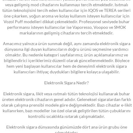
veya gelişmiş mod cihazlarını kullanmayı tercih etmektedir. Isıtmalı
tütün teknolojisini tercih eden kullanıcılar için IQOS ve TEREA serileri
öne çıkarken, yoğun aroma ve kolay kullanım isteyen kullanıcılar için
Vozol Puff modelleri dikkat çekmektedir. Profesyonel seviyede buhar
performansı isteyen kullanıcılar ise Vaporesso, Voopoo ve SMOK
markalarının gelişmiş cihazlarını tercih etmektedir.
Amacımız yalnızca ürün sunmak değil, aynı zamanda elektronik sigara
dünyasına ilgi duyan kullanıcıların doğru ürünü seçmesine yardımcı
olmaktır. Bu nedenle kategori sayfalarımız, ürün açıklamalarımız ve
bilgilendirici içeriklerimiz düzenli olarak güncellenmektedir. Böylece
hem yeni başlayan kullanıcılar hem de deneyimli elektronik sigara
kullanıcıları ihtiyaç duydukları bilgilere kolayca ulaşabilir.
Elektronik Sigara Nedir?
Elektronik sigara, likit veya ısıtmalı tütün teknolojisi kullanarak buhar
üreten elektronik cihazların genel adıdır. Geleneksel sigaralardan farklı
olarak çalışma prensibi modele göre değişmektedir. Bazı cihazlar e-likit
kullanırken, bazı modeller ise özel olarak geliştirilen tütün çubuklarını
kontrollü sıcaklıkta ısıtarak çalışmaktadır.
Elektronik sigara dünyasında günümüzde dört ana ürün grubu öne
çıkmaktadır: