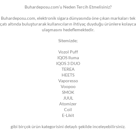
Buhardeposu.com’u Neden Tercih Etmelisiniz?
Buhardeposu.com, elektronik sigara dünyasında öne çıkan markaları tek
çatı altında buluşturarak kullanıcıların ihtiyaç duyduğu ürünlere kolayca
ulaşmasını hedeflemektedir.
Sitemizde;
Vozol Puff
IQOS Iluma
IQOS 3 DUO
TEREA
HEETS
Vaporesso
Voopoo
SMOK
JUUL
Atomizer
Coil
E-Likit
gibi birçok ürün kategorisini detaylı şekilde inceleyebilirsiniz.