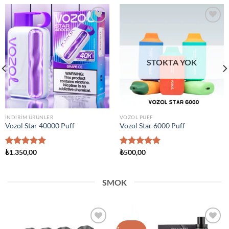
Add to
Add to
wishlist
wishlist
VOZOL PUFF
VOZOL PUFF
Vozol ACE Max
Vozol Neon 12000 Pro
5 üzerinden
₺
2.450,00
5 üzerinden
₺
950,00
5.00
oy
5.00
oy
aldı
aldı
SMOK