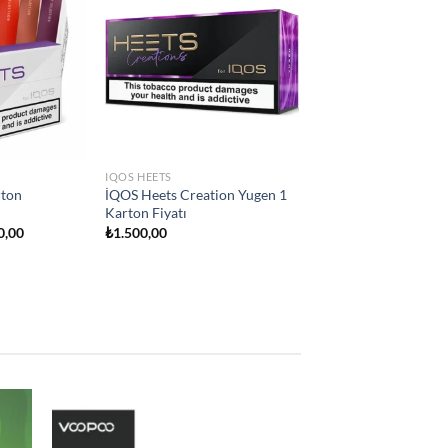
Add to
Add to
wishlist
wishlist
IQOS HEETS
city
İQOS Heets Teak Selection 1
on Fiyatı
Karton Fiyatı
₺
1.500,00
d to
Add to