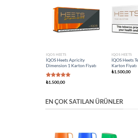
Add to
Add to
wishlist
wishlist
S
IQOS HEETS
IQOS HEETS
s Creation Yugen 1
İQOS Heets Amber 1 Karton
İQOS Heets Y
yatı
Fiyatı
Fiyatı
0
₺
1.500,00
₺
1.500,00
EN ÇOK SATILAN ÜRÜNLER
Add to
Add to