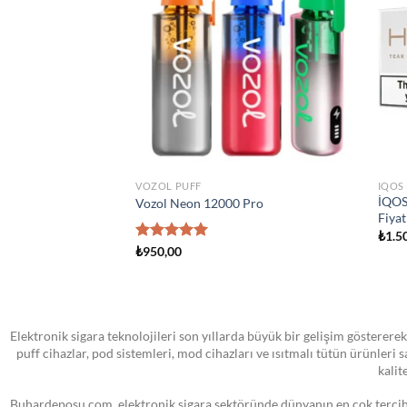
wishlist
wishlist
TA YOK
STOKTA YOK
ATOMIZER
ATOM
 Yedek Pod Kartuş
SMOK Novo Pod Kartuşu
Smok
₺
0,00
₺
1.3
Elektronik sigara teknolojileri son yıllarda büyük bir gelişim göstererek
puff cihazlar, pod sistemleri, mod cihazları ve ısıtmalı tütün ürünleri
kalit
Buhardeposu.com, elektronik sigara sektöründe dünyanın en çok tercih e