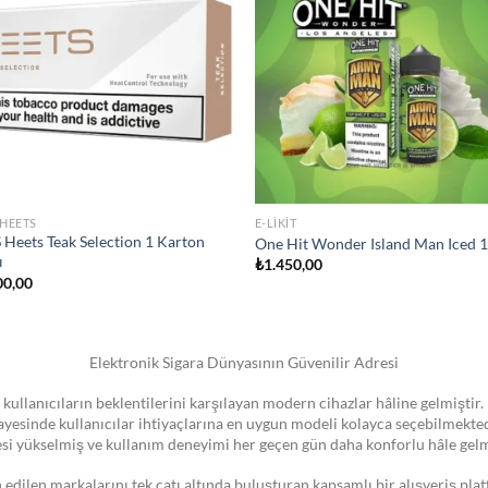
wishlist
wis
STOKTA YOK
IZER
JULL SIGARA
 Vape Pen 22 Coil
JUUL2 Polar Menthol Kartuş
00,00
₺
750,00
Elektronik Sigara Dünyasının Güvenilir Adresi
 kullanıcıların beklentilerini karşılayan modern cihazlar hâline gelmiştir. 
 sayesinde kullanıcılar ihtiyaçlarına en uygun modeli kolayca seçebilmekte
esi yükselmiş ve kullanım deneyimi her geçen gün daha konforlu hâle gelm
dilen markalarını tek çatı altında buluşturan kapsamlı bir alışveriş pla