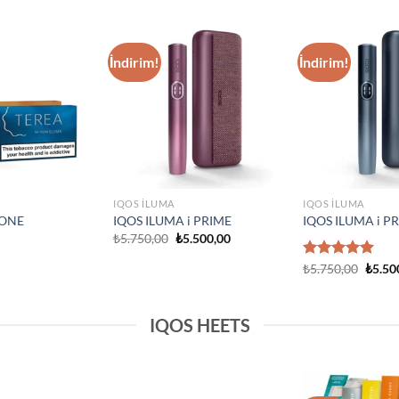
IQOS ILUMA
Add to
Add to
IQOS Iluma i On
wishlist
wishlist
₺
3.750,00
IQOS ILUMA
Prime Neon
IQOS Iluma Prime Stardrift
ed Edition
Limited Edition
₺
4.500,00
IQOS HEETS