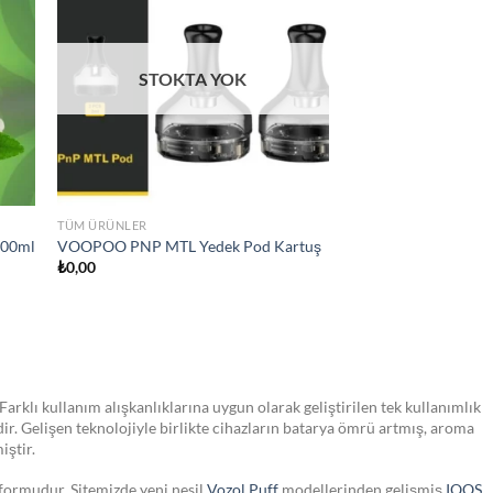
hlist
wishlist
TÜM ÜRÜNLER
Vaporesso Luxe XR MAX POD E sigara
₺
2.350,00
Farklı kullanım alışkanlıklarına uygun olarak geliştirilen tek kullanımlık
dir. Gelişen teknolojiyle birlikte cihazların batarya ömrü artmış, aroma
iştir.
tformudur. Sitemizde yeni nesil
Vozol Puff
modellerinden gelişmiş
IQOS