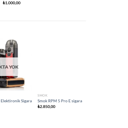
Add to
Add to
wishlist
wishlist
 YOK
SMOK
ara
Smok IPX80 Elektironik sigara
₺
2.800,00