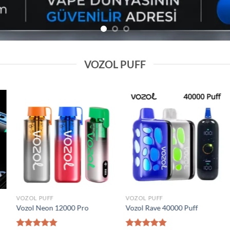
VOZOL PUFF
Add to
Add to
wishlist
wishlist
VOZOL PUFF
VOZOL PUFF
0000 Puff
Elf Bar Raya D2 20000 Puff
Vozol Gear 50000
₺
1.600,00