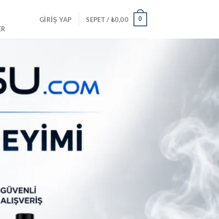
0
GIRIŞ YAP
SEPET /
₺
0,00
ER