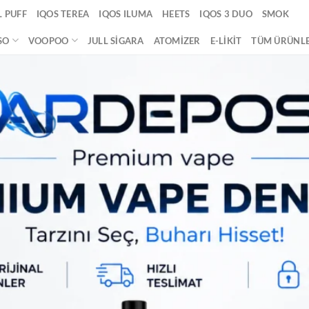
 PUFF
IQOS TEREA
IQOS ILUMA
HEETS
IQOS 3 DUO
SMOK
SO
VOOPOO
JULL SIGARA
ATOMIZER
E-LIKIT
TÜM ÜRÜNL