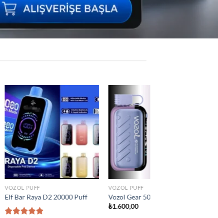
Add to
Add to
wishlist
wishlist
VOZOL PUFF
 Puff
Vozol Vista 40000 Puff
₺
1.300,00