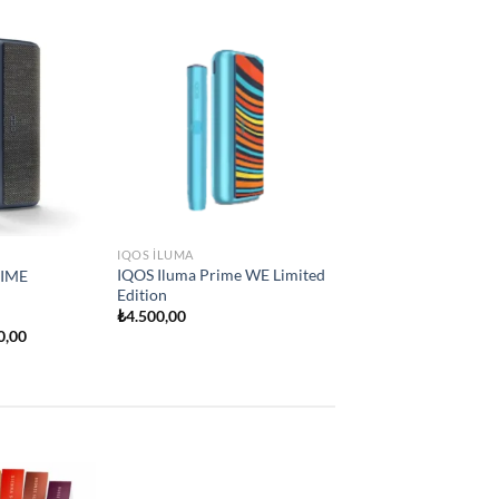
Add to
Add to
e
wishlist
wishlist
IQOS ILUMA
İQOS İLUMA ONE
₺
2.250,00