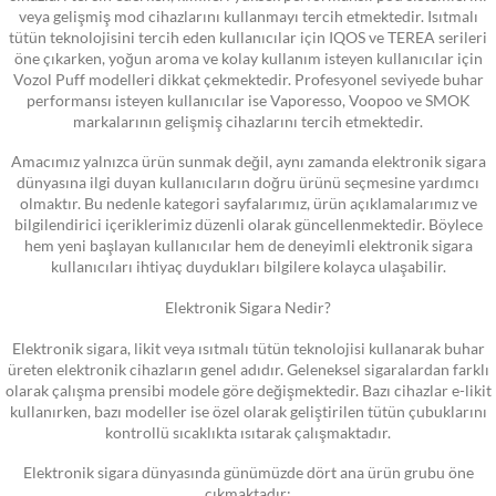
veya gelişmiş mod cihazlarını kullanmayı tercih etmektedir. Isıtmalı
tütün teknolojisini tercih eden kullanıcılar için IQOS ve TEREA serileri
öne çıkarken, yoğun aroma ve kolay kullanım isteyen kullanıcılar için
Vozol Puff modelleri dikkat çekmektedir. Profesyonel seviyede buhar
performansı isteyen kullanıcılar ise Vaporesso, Voopoo ve SMOK
markalarının gelişmiş cihazlarını tercih etmektedir.
Amacımız yalnızca ürün sunmak değil, aynı zamanda elektronik sigara
dünyasına ilgi duyan kullanıcıların doğru ürünü seçmesine yardımcı
olmaktır. Bu nedenle kategori sayfalarımız, ürün açıklamalarımız ve
bilgilendirici içeriklerimiz düzenli olarak güncellenmektedir. Böylece
hem yeni başlayan kullanıcılar hem de deneyimli elektronik sigara
kullanıcıları ihtiyaç duydukları bilgilere kolayca ulaşabilir.
Elektronik Sigara Nedir?
Elektronik sigara, likit veya ısıtmalı tütün teknolojisi kullanarak buhar
üreten elektronik cihazların genel adıdır. Geleneksel sigaralardan farklı
olarak çalışma prensibi modele göre değişmektedir. Bazı cihazlar e-likit
kullanırken, bazı modeller ise özel olarak geliştirilen tütün çubuklarını
kontrollü sıcaklıkta ısıtarak çalışmaktadır.
Elektronik sigara dünyasında günümüzde dört ana ürün grubu öne
çıkmaktadır: