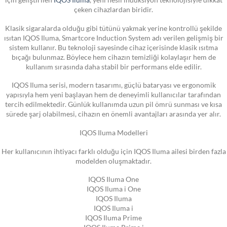
çeken cihazlardan biridir.
Klasik sigaralarda olduğu gibi tütünü yakmak yerine kontrollü şekilde
ısıtan IQOS Iluma, Smartcore Induction System adı verilen gelişmiş bir
sistem kullanır. Bu teknoloji sayesinde cihaz içerisinde klasik ısıtma
bıçağı bulunmaz. Böylece hem cihazın temizliği kolaylaşır hem de
kullanım sırasında daha stabil bir performans elde edilir.
IQOS Iluma serisi, modern tasarımı, güçlü bataryası ve ergonomik
yapısıyla hem yeni başlayan hem de deneyimli kullanıcılar tarafından
tercih edilmektedir. Günlük kullanımda uzun pil ömrü sunması ve kısa
sürede şarj olabilmesi, cihazın en önemli avantajları arasında yer alır.
IQOS Iluma Modelleri
Her kullanıcının ihtiyacı farklı olduğu için IQOS Iluma ailesi birden fazla
modelden oluşmaktadır.
IQOS Iluma One
IQOS Iluma i One
IQOS Iluma
IQOS Iluma i
IQOS Iluma Prime