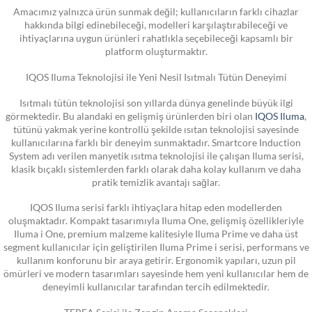
Amacımız yalnızca ürün sunmak değil; kullanıcıların farklı cihazlar
hakkında bilgi edinebileceği, modelleri karşılaştırabileceği ve
ihtiyaçlarına uygun ürünleri rahatlıkla seçebileceği kapsamlı bir
platform oluşturmaktır.
IQOS Iluma Teknolojisi ile Yeni Nesil Isıtmalı Tütün Deneyimi
Isıtmalı tütün teknolojisi son yıllarda dünya genelinde büyük ilgi
görmektedir. Bu alandaki en gelişmiş ürünlerden biri olan
IQOS Iluma
,
tütünü yakmak yerine kontrollü şekilde ısıtan teknolojisi sayesinde
kullanıcılarına farklı bir deneyim sunmaktadır. Smartcore Induction
System adı verilen manyetik ısıtma teknolojisi ile çalışan Iluma serisi,
klasik bıçaklı sistemlerden farklı olarak daha kolay kullanım ve daha
pratik temizlik avantajı sağlar.
IQOS Iluma serisi farklı ihtiyaçlara hitap eden modellerden
oluşmaktadır. Kompakt tasarımıyla Iluma One, gelişmiş özellikleriyle
Iluma i One, premium malzeme kalitesiyle Iluma Prime ve daha üst
segment kullanıcılar için geliştirilen Iluma Prime i serisi, performans ve
kullanım konforunu bir araya getirir. Ergonomik yapıları, uzun pil
ömürleri ve modern tasarımları sayesinde hem yeni kullanıcılar hem de
deneyimli kullanıcılar tarafından tercih edilmektedir.