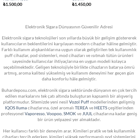
₺
1.500,00
₺
1.450,00
Elektronik Sigara Dünyasının Güvenilir Adresi
Elektronik sigara teknolojileri son yıllarda büyük bir gelişim göstererek
kullanıcıların beklentilerini karşılayan modern cihazlar hâline gelmiştir.
Farklı kullanım alışkanlıklarına uygun olarak geliştirilen tek kullanımlık
puff cihazlar, pod sistemleri, mod cihazları ve ısıtmalı tütün ürünleri
sayesinde kullanıcılar ihtiyaçlarına en uygun modeli kolayca
seçebilmektedir. Gelişen teknolojiyle birlikte cihazların batarya ömrü
artmış, aroma kalitesi yükselmiş ve kullanım deneyimi her geçen gün
daha konforlu hâle gelmiştir.
Buhardeposu.com, elektronik sigara sektöründe dünyanın en çok tercih
edilen markalarını tek çatı altında buluşturan kapsamlı bir alışveriş
platformudur. Sitemizde yeni nesil
Vozol Puff
modellerinden gelişmiş
IQOS Iluma
cihazlarına, özel aromalı
TEREA
ve
HEETS
çeşitlerinden
profesyonel
Vaporesso
,
Voopoo
,
SMOK
ve
JUUL
cihazlarına kadar geniş
bir ürün yelpazesi yer almaktadır.
Her kullanıcı farklı bir deneyim arar. Kimileri pratik ve tek kullanımlık
cihazları tercih ederken, kimileri yüksek performanslı pod sistemlerini