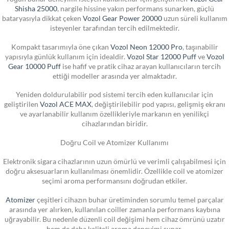
Shisha 25000
, nargile hissine yakın performans sunarken, güçlü
bataryasıyla dikkat çeken
Vozol Gear Power 20000
uzun süreli kullanım
isteyenler tarafından tercih edilmektedir.
Kompakt tasarımıyla öne çıkan
Vozol Neon 12000 Pro
, taşınabilir
yapısıyla günlük kullanım için idealdir.
Vozol Star 12000 Puff
ve
Vozol
Gear 10000 Puff
ise hafif ve pratik cihaz arayan kullanıcıların tercih
ettiği modeller arasında yer almaktadır.
Yeniden doldurulabilir pod sistemi tercih eden kullanıcılar için
geliştirilen
Vozol ACE MAX
, değiştirilebilir pod yapısı, gelişmiş ekranı
ve ayarlanabilir kullanım özellikleriyle markanın en yenilikçi
cihazlarından biridir.
Doğru Coil ve Atomizer Kullanımı
Elektronik sigara cihazlarının uzun ömürlü ve verimli çalışabilmesi için
doğru aksesuarların kullanılması önemlidir. Özellikle coil ve atomizer
seçimi aroma performansını doğrudan etkiler.
Atomizer
çeşitleri cihazın buhar üretiminden sorumlu temel parçalar
arasında yer alırken, kullanılan coiller zamanla performans kaybına
uğrayabilir. Bu nedenle düzenli coil değişimi hem cihaz ömrünü uzatır
hem de daha kaliteli aroma deneyimi sunar.