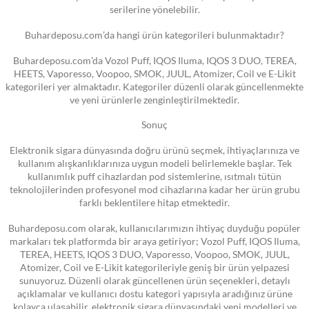
serilerine yönelebilir.
Buhardeposu.com’da hangi ürün kategorileri bulunmaktadır?
Buhardeposu.com’da Vozol Puff, IQOS Iluma, IQOS 3 DUO, TEREA,
HEETS, Vaporesso, Voopoo, SMOK, JUUL, Atomizer, Coil ve E-Likit
kategorileri yer almaktadır. Kategoriler düzenli olarak güncellenmekte
ve yeni ürünlerle zenginleştirilmektedir.
Sonuç
Elektronik sigara dünyasında doğru ürünü seçmek, ihtiyaçlarınıza ve
kullanım alışkanlıklarınıza uygun modeli belirlemekle başlar. Tek
kullanımlık puff cihazlardan pod sistemlerine, ısıtmalı tütün
teknolojilerinden profesyonel mod cihazlarına kadar her ürün grubu
farklı beklentilere hitap etmektedir.
Buhardeposu.com olarak, kullanıcılarımızın ihtiyaç duyduğu popüler
markaları tek platformda bir araya getiriyor; Vozol Puff, IQOS Iluma,
TEREA, HEETS, IQOS 3 DUO, Vaporesso, Voopoo, SMOK, JUUL,
Atomizer, Coil ve E-Likit kategorileriyle geniş bir ürün yelpazesi
sunuyoruz. Düzenli olarak güncellenen ürün seçenekleri, detaylı
açıklamalar ve kullanıcı dostu kategori yapısıyla aradığınız ürüne
kolayca ulaşabilir, elektronik sigara dünyasındaki yeni modelleri ve