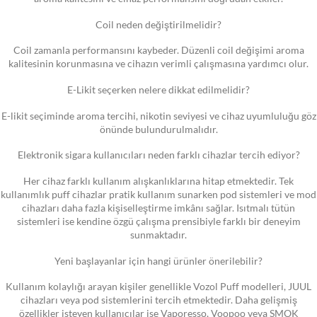
Coil neden değiştirilmelidir?
Coil zamanla performansını kaybeder. Düzenli coil değişimi aroma
kalitesinin korunmasına ve cihazın verimli çalışmasına yardımcı olur.
E-Likit seçerken nelere dikkat edilmelidir?
E-likit seçiminde aroma tercihi, nikotin seviyesi ve cihaz uyumluluğu göz
önünde bulundurulmalıdır.
Elektronik sigara kullanıcıları neden farklı cihazlar tercih ediyor?
Her cihaz farklı kullanım alışkanlıklarına hitap etmektedir. Tek
kullanımlık puff cihazlar pratik kullanım sunarken pod sistemleri ve mod
cihazları daha fazla kişiselleştirme imkânı sağlar. Isıtmalı tütün
sistemleri ise kendine özgü çalışma prensibiyle farklı bir deneyim
sunmaktadır.
Yeni başlayanlar için hangi ürünler önerilebilir?
Kullanım kolaylığı arayan kişiler genellikle Vozol Puff modelleri, JUUL
cihazları veya pod sistemlerini tercih etmektedir. Daha gelişmiş
özellikler isteyen kullanıcılar ise Vaporesso, Voopoo veya SMOK