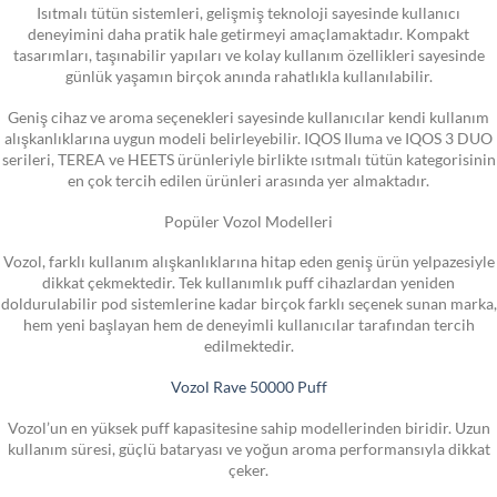
Isıtmalı tütün sistemleri, gelişmiş teknoloji sayesinde kullanıcı
deneyimini daha pratik hale getirmeyi amaçlamaktadır. Kompakt
tasarımları, taşınabilir yapıları ve kolay kullanım özellikleri sayesinde
günlük yaşamın birçok anında rahatlıkla kullanılabilir.
Geniş cihaz ve aroma seçenekleri sayesinde kullanıcılar kendi kullanım
alışkanlıklarına uygun modeli belirleyebilir. IQOS Iluma ve IQOS 3 DUO
serileri, TEREA ve HEETS ürünleriyle birlikte ısıtmalı tütün kategorisinin
en çok tercih edilen ürünleri arasında yer almaktadır.
Popüler Vozol Modelleri
Vozol, farklı kullanım alışkanlıklarına hitap eden geniş ürün yelpazesiyle
dikkat çekmektedir. Tek kullanımlık puff cihazlardan yeniden
doldurulabilir pod sistemlerine kadar birçok farklı seçenek sunan marka,
hem yeni başlayan hem de deneyimli kullanıcılar tarafından tercih
edilmektedir.
Vozol Rave 50000 Puff
Vozol’un en yüksek puff kapasitesine sahip modellerinden biridir. Uzun
kullanım süresi, güçlü bataryası ve yoğun aroma performansıyla dikkat
çeker.