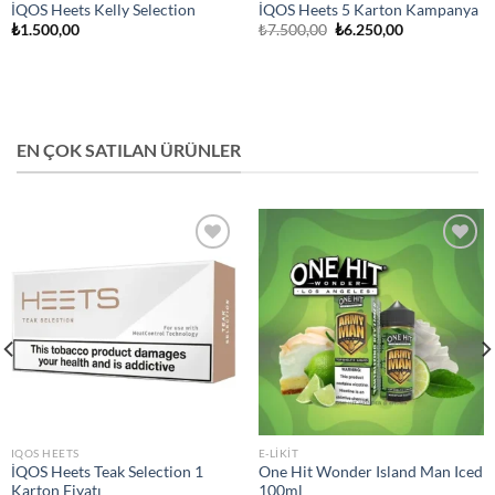
İQOS Heets Kelly Selection
İQOS Heets 5 Karton Kampanya
Orijinal
Şu
₺
1.500,00
₺
7.500,00
₺
6.250,00
fiyat:
andaki
₺7.500,00.
fiyat:
₺6.250,00.
EN ÇOK SATILAN ÜRÜNLER
Add to
Add to
wishlist
wishlist
IQOS HEETS
E-LIKIT
İQOS Heets Teak Selection 1
One Hit Wonder Island Man Iced
Karton Fiyatı
100ml