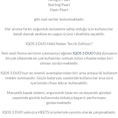
Starling Pearl
Oasis Pearl
gibi özel seriler bulunmaktadır.
Her aroma farklı yoğunluk seviyesine sahip olduğu için kullanıcılar
kendi damak zevkine en uygun ürünü rahatlıkla seçebilir.
IQOS 3 DUO Hâlâ Neden Tercih Ediliyor?
Yeni nesil Iluma serisinin çıkmasına rağmen
IQOS 3 DUO
hâlâ dünyanın
birçok ülkesinde en çok kullanılan ısıtmalı tütün cihazlarından biri
olmayı sürdürmektedir.
IQOS 3 DUO’nun en önemli avantajlarından biri arka arkaya iki kullanım
imkânı sunmasıdır. Güçlü bataryası sayesinde kullanıcılar kısa süre
içerisinde cihazı tekrar kullanabilir.
Manyetik kapak sistemi, ergonomik tasarımı ve dayanıklı gövdesi
sayesinde günlük kullanımda oldukça başarılı performans
göstermektedir.
IQOS 3 DUO yalnızca HEETS ürünleriyle uyumlu olarak çalışmaktadır.