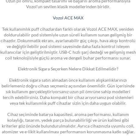
Uzun pil ömrü, kompakt tasarımı ve başarılı aroma performansıyla
Vozol’un sevilen klasik modellerinden biridir.
Vozol ACE MAX
Tek kullanımlık puff cihazlardan farklı olarak Vozol ACE MAX, yeniden
doldurulabilir pod sistemiyle uzun süreli kullanım sunan gelişmiş bir
cihazdır. Dokunmatik ekranı, ayarlanabilir güç çıkışı, hava akışı kontrolü
ve değiştirilebilir pod sistemi sayesinde daha fazla kontrol isteyen
kullanıcılar için geliştirilmiştir. USB-C hızlı şarj desteği ve gelişmiş mesh
coil teknolojisiyle güçlü aroma ve dengeli buhar performansı sunar.
Elektronik Sigara Seçerken Nelere Dikkat Edilmelidir?
Elektronik sigara satın almadan önce kullanım alışkanlıklarınızı
belirlemeniz doğru cihazı seçmeniz açısından önemlidir. Gün içerisinde
sık kullanım gerçekleştiriyorsanız uzun pil ömrüne sahip modelleri
tercih edebilirsiniz. Daha kompakt bir cihaz arıyorsanız pod sistemleri
veya tek kullanımlık puff cihazlar sizin için daha uygun olabilir.
Cihaz seçiminde batarya kapasitesi, aroma performansı, kullanım
kolaylığı, tasarım, yedek parça bulunabilirliği ve ürün kalitesi gibi
kriterler göz önünde bulundurulmalıdır. Ayrıca cihazınızla uyumlu coil,
atomizer ve e-likit kullanılması performansın korunmasına katkı sağlar.