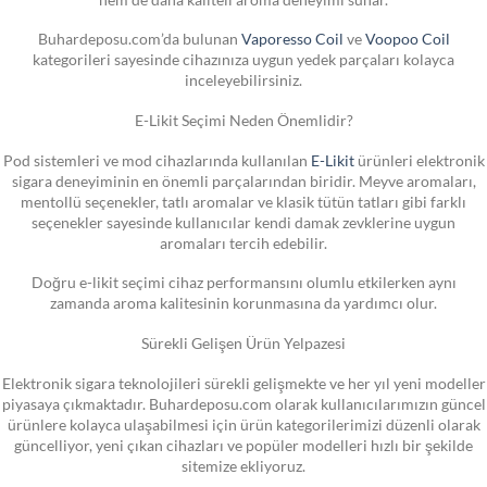
Buhardeposu.com’da bulunan
Vaporesso Coil
ve
Voopoo Coil
kategorileri sayesinde cihazınıza uygun yedek parçaları kolayca
inceleyebilirsiniz.
E-Likit Seçimi Neden Önemlidir?
Pod sistemleri ve mod cihazlarında kullanılan
E-Likit
ürünleri elektronik
sigara deneyiminin en önemli parçalarından biridir. Meyve aromaları,
mentollü seçenekler, tatlı aromalar ve klasik tütün tatları gibi farklı
seçenekler sayesinde kullanıcılar kendi damak zevklerine uygun
aromaları tercih edebilir.
Doğru e-likit seçimi cihaz performansını olumlu etkilerken aynı
zamanda aroma kalitesinin korunmasına da yardımcı olur.
Sürekli Gelişen Ürün Yelpazesi
Elektronik sigara teknolojileri sürekli gelişmekte ve her yıl yeni modeller
piyasaya çıkmaktadır. Buhardeposu.com olarak kullanıcılarımızın güncel
ürünlere kolayca ulaşabilmesi için ürün kategorilerimizi düzenli olarak
güncelliyor, yeni çıkan cihazları ve popüler modelleri hızlı bir şekilde
sitemize ekliyoruz.