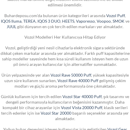
edilmesi önemlidir.
Buhardeposu.com’da bulunan ürün kategorileri arasında
Vozol Puff
,
IQOS Iluma
,
TEREA
,
IQOS 3 DUO
,
HEETS
,
Vaporesso
,
Voopoo
,
SMOK
ve
JUUL
gibi dünyanın en çok tercih edilen markaları yer almaktadır.
Vozol Modelleri Her Kullanıcıya Hitap Ediyor
Vozol, geliştirdiği yeni nesil cihazlarla elektronik sigara sektöründe
dikkat çeken markalar arasında yer almaktadır. Farklı puff kapasitelerine
sahip modeller sayesinde hem kısa süreli kullanım isteyen hem de uzun
pil ömrü arayan kullanıcılar için alternatifler sunmaktadır.
Ürün yelpazesinde yer alan
Vozol Rave 50000 Puff
, yüksek kapasitesiyle
uzun süre kullanım sunarken,
Vozol Rave 40000 Puff
gelişmiş çekim
modları ve güçlü aroma performansıyla öne çıkmaktadır.
Günlük kullanım için tercih edilen
Vozol Star 40000 Puff
, şık tasarımı ve
dengeli performansıyla kullanıcıların beğenisini kazanmıştır. Daha
kompakt bir cihaz arayanlar için
Vozol Vista 20000 Puff
, klasik serileri
tercih edenler için ise
Vozol Star 20000
başarılı seçenekler arasında yer
almaktadır.
Yoğun buhar deneyimi isteyen kullanıcılar için geliştirilen
Vozol Gear