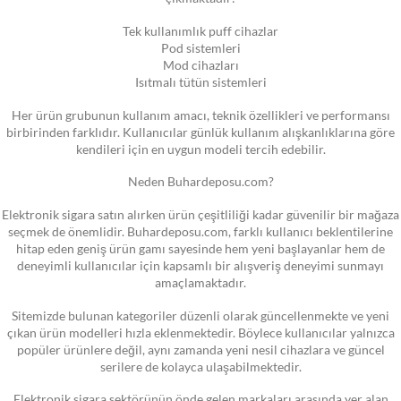
Tek kullanımlık puff cihazlar
Pod sistemleri
Mod cihazları
Isıtmalı tütün sistemleri
Her ürün grubunun kullanım amacı, teknik özellikleri ve performansı
birbirinden farklıdır. Kullanıcılar günlük kullanım alışkanlıklarına göre
kendileri için en uygun modeli tercih edebilir.
Neden Buhardeposu.com?
Elektronik sigara satın alırken ürün çeşitliliği kadar güvenilir bir mağaza
seçmek de önemlidir. Buhardeposu.com, farklı kullanıcı beklentilerine
hitap eden geniş ürün gamı sayesinde hem yeni başlayanlar hem de
deneyimli kullanıcılar için kapsamlı bir alışveriş deneyimi sunmayı
amaçlamaktadır.
Sitemizde bulunan kategoriler düzenli olarak güncellenmekte ve yeni
çıkan ürün modelleri hızla eklenmektedir. Böylece kullanıcılar yalnızca
popüler ürünlere değil, aynı zamanda yeni nesil cihazlara ve güncel
serilere de kolayca ulaşabilmektedir.
Elektronik sigara sektörünün önde gelen markaları arasında yer alan