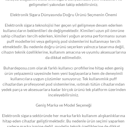
gelişmeleri yakından takip edebilirsiniz.
Elektronik Sigara Dünyasında Doğru Ürünü Seçmenin Önemi
Elektronik sigara teknolojisi her geçen yıl gelişmeye devam ederken
kullanıcıların beklentileri de değişmektedir. Kimileri uzun pil ömrüne
sahip cihazları tercih ederken, kimileri yoğun aroma performansı sunan
puff modellerini veya gelişmiş pod sistemlerini kullanmayı tercih
etmektedir. Bu nedenle doğru ürünü seçerken yalnızca tasarıma değil,
cihazın teknik özelliklerine, kullanım amacına ve uyumlu aksesuarlarına
da dikkat edilmelidir.
Buhardeposu.com olarak farklı kullanıcı profillerine hitap eden geniş
ürün yelpazemiz sayesinde hem yeni başlayanlara hem de deneyimli
kullanıcılara uygun çözümler sunuyoruz. Tek kullanımlık puff
cihazlardan profesyonel pod sistemlerine, ısıtmalı tütün cihazlarından
yedek parça ve aksesuarlara kadar birçok ürünü tek platform üzerinden
inceleyebilirsiniz.
Geniş Marka ve Model Seçeneği
Elektronik sigara sektöründe her marka farklı kullanım alışkanlıklarına
hitap eden cihazlar geliştirmektedir. Bu nedenle ürün seçimi yaparken
sadece marka ismine değil, modelin teknik özelliklerine de dikkat