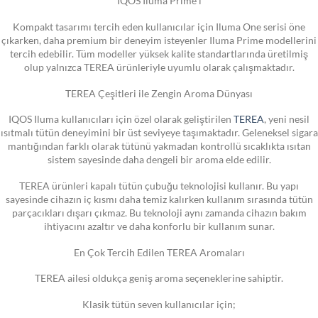
IQOS Iluma Prime i
Kompakt tasarımı tercih eden kullanıcılar için Iluma One serisi öne
çıkarken, daha premium bir deneyim isteyenler Iluma Prime modellerini
tercih edebilir. Tüm modeller yüksek kalite standartlarında üretilmiş
olup yalnızca TEREA ürünleriyle uyumlu olarak çalışmaktadır.
TEREA Çeşitleri ile Zengin Aroma Dünyası
IQOS Iluma kullanıcıları için özel olarak geliştirilen
TEREA
, yeni nesil
ısıtmalı tütün deneyimini bir üst seviyeye taşımaktadır. Geleneksel sigara
mantığından farklı olarak tütünü yakmadan kontrollü sıcaklıkta ısıtan
sistem sayesinde daha dengeli bir aroma elde edilir.
TEREA ürünleri kapalı tütün çubuğu teknolojisi kullanır. Bu yapı
sayesinde cihazın iç kısmı daha temiz kalırken kullanım sırasında tütün
parçacıkları dışarı çıkmaz. Bu teknoloji aynı zamanda cihazın bakım
ihtiyacını azaltır ve daha konforlu bir kullanım sunar.
En Çok Tercih Edilen TEREA Aromaları
TEREA ailesi oldukça geniş aroma seçeneklerine sahiptir.
Klasik tütün seven kullanıcılar için;