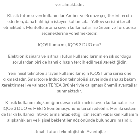
yer almaktadır.
Klasik tütün seven kullanıcılar Amber ve Bronze çeşitlerini tercih
ederken, daha hafif içim isteyen kullanıcılar Yellow serisini tercih
etmektedir. Mentollü aroma seven kullanıcılar ise Green ve Turquoise
seçeneklerine yönelmektedir.
IQOS Iluma mı, IQOS 3 DUO mu?
Elektronik sigara ve ısıtmalı tütün kullanıcılarının en sık sorduğu
sorulardan biri de hangi cihazın tercih edilmesi gerektiğidir.
Yeni nesil teknoloji arayan kullanıcılar için IQOS Iluma serisi öne
çıkmaktadır. Smartcore Induction teknolojisi sayesinde daha az bakım
gerektirmesi ve yalnızca TEREA ürünleriyle çalışması önemli avantajlar
sunmaktadır.
Klasik kullanım alışkanlığını devam ettirmek isteyen kullanıcılar ise
IQOS 3 DUO ve HEETS kombinasyonunu tercih edebilir. Her iki sistem
de farklı kullanıcı ihtiyaçlarına hitap ettiği için seçim yaparken kullanım
alışkanlıkları ve kişisel beklentiler göz önünde bulundurulmalıdır.
Isıtmalı Tütün Teknolojisinin Avantajları