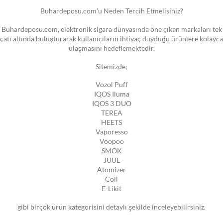
Buhardeposu.com’u Neden Tercih Etmelisiniz?
Buhardeposu.com, elektronik sigara dünyasında öne çıkan markaları tek
çatı altında buluşturarak kullanıcıların ihtiyaç duyduğu ürünlere kolayca
ulaşmasını hedeflemektedir.
Sitemizde;
Vozol Puff
IQOS Iluma
IQOS 3 DUO
TEREA
HEETS
Vaporesso
Voopoo
SMOK
JUUL
Atomizer
Coil
E-Likit
gibi birçok ürün kategorisini detaylı şekilde inceleyebilirsiniz.