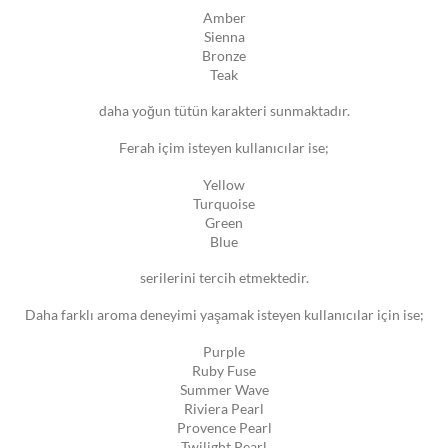
Amber
Sienna
Bronze
Teak
daha yoğun tütün karakteri sunmaktadır.
Ferah içim isteyen kullanıcılar ise;
Yellow
Turquoise
Green
Blue
serilerini tercih etmektedir.
Daha farklı aroma deneyimi yaşamak isteyen kullanıcılar için ise;
Purple
Ruby Fuse
Summer Wave
Riviera Pearl
Provence Pearl
Twilight Pearl