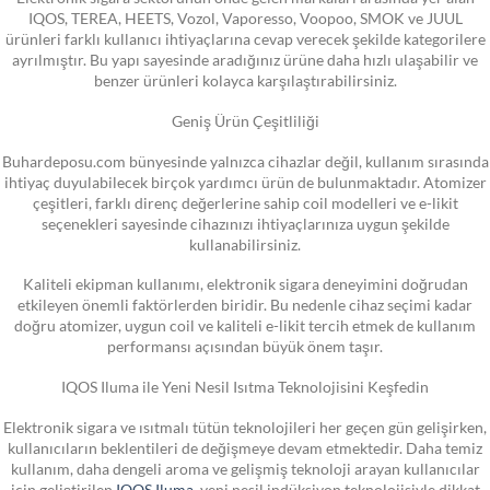
IQOS, TEREA, HEETS, Vozol, Vaporesso, Voopoo, SMOK ve JUUL
ürünleri farklı kullanıcı ihtiyaçlarına cevap verecek şekilde kategorilere
ayrılmıştır. Bu yapı sayesinde aradığınız ürüne daha hızlı ulaşabilir ve
benzer ürünleri kolayca karşılaştırabilirsiniz.
Geniş Ürün Çeşitliliği
Buhardeposu.com bünyesinde yalnızca cihazlar değil, kullanım sırasında
ihtiyaç duyulabilecek birçok yardımcı ürün de bulunmaktadır. Atomizer
çeşitleri, farklı direnç değerlerine sahip coil modelleri ve e-likit
seçenekleri sayesinde cihazınızı ihtiyaçlarınıza uygun şekilde
kullanabilirsiniz.
Kaliteli ekipman kullanımı, elektronik sigara deneyimini doğrudan
etkileyen önemli faktörlerden biridir. Bu nedenle cihaz seçimi kadar
doğru atomizer, uygun coil ve kaliteli e-likit tercih etmek de kullanım
performansı açısından büyük önem taşır.
IQOS Iluma ile Yeni Nesil Isıtma Teknolojisini Keşfedin
Elektronik sigara ve ısıtmalı tütün teknolojileri her geçen gün gelişirken,
kullanıcıların beklentileri de değişmeye devam etmektedir. Daha temiz
kullanım, daha dengeli aroma ve gelişmiş teknoloji arayan kullanıcılar
için geliştirilen
IQOS Iluma
, yeni nesil indüksiyon teknolojisiyle dikkat