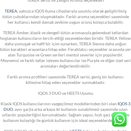
TEREA Serisi ile Zengin Aroma Seçenekleri
TEREA
, yalnızca IQOS Iluma cihazlarıyla uyumlu olarak geliştirilmiş
tütün çubuklarından oluşmaktadır. Farklı aroma seçenekleri sayesinde
her kullanıcı kendi damak zevkine uygun ürünü kolayca bulabilir.
TEREA Amber, klasik ve dengeli tütün aromasıyla geleneksel tatlardan
hoşlanan kullanıcıların tercih ettiği seçeneklerden biridir. TEREA Yellow
daha yumuşak ve hafif bir içim sunarken, TEREA Sienna daha yoğun
tütün karakteri arayanlara hitap eder. Ferahlatıcı seçenekler arasında yer
alan Turquoise ve Green serileri mentol severler için popülerdir.
Meyvemsi ve farklı tatlar isteyen kullanıcılar ise Purple ve diğer özel seri
aromaları değerlendirebilir.
Farklı aroma profilleri sayesinde TEREA serisi, geniş bir kullanıcı
kitlesine hitap eden seçenekler sunmaktadır.
IQOS 3 DUO ve HEETS Uyumu
Klasik IQOS kullanıcılarının vazgeçilmez modellerinden biri olan
IQOS 3
DUO
, aynı şarjla arka arkaya iki kullanım sunabilmesi sayesinde uzun
yıllardır popülerliğini korumaktadır. Sağlam yapısı, hızlı şarj özelliği ve
kullanım kolaylığı ile günlük kullanım için ideal seçeneklerden biridir.