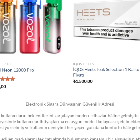
wishlist
wish
STOKTA YOK
IZER
ATOMIZER
 Novo Pod Kartuşu
Smok Vape Pen 22 Coil
0
₺
1.300,00
Elektronik Sigara Dünyasının Güvenilir Adresi
 kullanıcıların beklentilerini karşılayan modern cihazlar hâline gelmiştir. 
 sayesinde kullanıcılar ihtiyaçlarına en uygun modeli kolayca seçebilmekte
esi yükselmiş ve kullanım deneyimi her geçen gün daha konforlu hâle gelm
dilen markalarını tek çatı altında buluşturan kapsamlı bir alışveriş pla