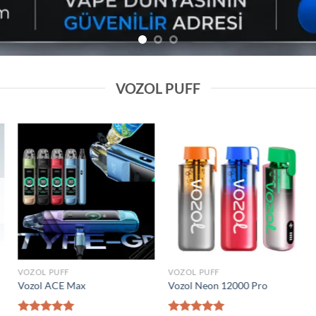
VOZOL PUFF
Add to
Add to
wishlist
wishlist
VOZOL PUFF
VOZOL PUFF
0000 Puff
Elf Bar Raya D2 20000 Puff
Vozol Gear 50000
₺
1.600,00