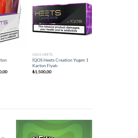
Add to
Add to
wishlist
wishlist
IQOS HEETS
IQOS HEETS
ity
İQOS Heets Teak Selection 1
İQOS Heets Kelly Sel
on Fiyatı
Karton Fiyatı
₺
1.500,00
₺
1.500,00
 to
Add to