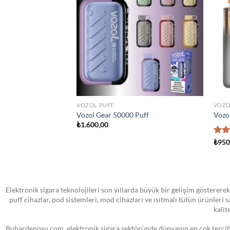
wishlist
wishlist
STOKTA YOK
TÜM ÜRÜNLER
ATOM
land Man Iced 100ml
VOOPOO PNP MTL Yedek Pod Kartuş
SMOK
₺
0,00
₺
0,0
Elektronik sigara teknolojileri son yıllarda büyük bir gelişim göstererek
puff cihazlar, pod sistemleri, mod cihazları ve ısıtmalı tütün ürünleri
kalit
Buhardeposu.com, elektronik sigara sektöründe dünyanın en çok tercih e