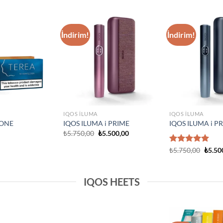
IQOS ILUMA
Add to
Add to
IQOS Iluma i One
wishlist
wishlist
₺
3.750,00
IQOS ILUMA
rime Neon
IQOS Iluma Prime Stardrift
d Edition
Limited Edition
₺
4.500,00
IQOS HEETS