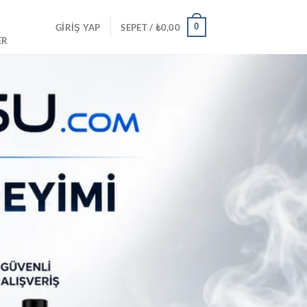
0
GIRIŞ YAP
SEPET /
₺
0,00
ER