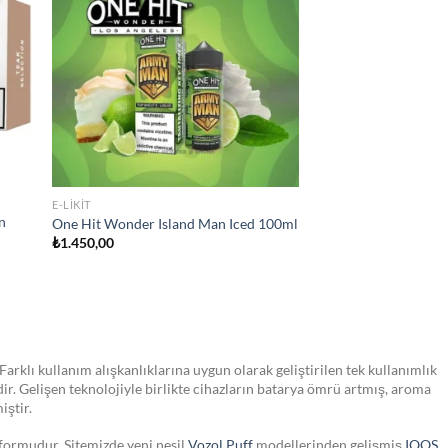
list
wishlist
STOKTA YOK
JULL SIGARA
VOZOL PUFF
JUUL2 Polar Menthol Kartuş
Vozol Gear 50000 Pu
₺
750,00
₺
1.600,00
Farklı kullanım alışkanlıklarına uygun olarak geliştirilen tek kullanımlık
dir. Gelişen teknolojiyle birlikte cihazların batarya ömrü artmış, aroma
iştir.
tformudur. Sitemizde yeni nesil
Vozol Puff
modellerinden gelişmiş
IQOS