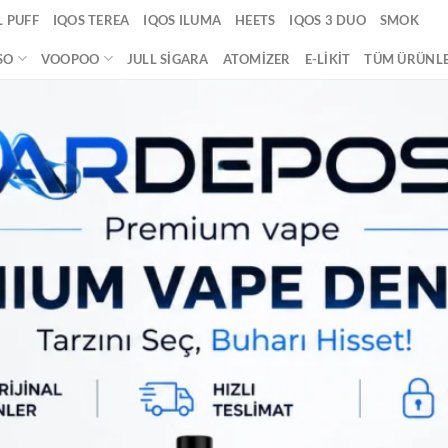
 PUFF
IQOS TEREA
IQOS ILUMA
HEETS
IQOS 3 DUO
SMOK
SO
VOOPOO
JULL SIGARA
ATOMIZER
E-LIKIT
TÜM ÜRÜNL