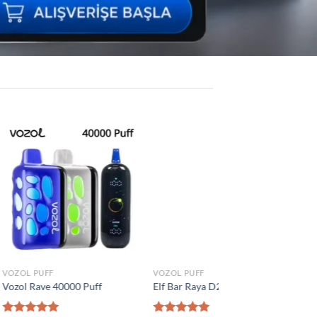
Add to
Add to
wishlist
wishlist
VOZOL PUFF
İNDIRIM ÜRÜNLER
 Puff
Vozol Vista 40000 Puff
Vozol Star 40000 Puf
₺
1.300,00