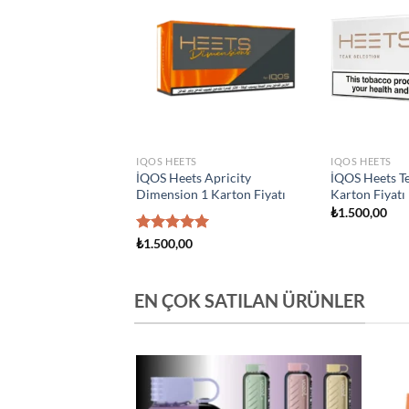
Add to
Add to
wishlist
wishlist
S
IQOS HEETS
IQOS HEETS
s Creation Yugen 1
İQOS Heets Amber 1 Karton
İQOS Heets Y
atı
Fiyatı
Fiyatı
₺
1.500,00
₺
1.500,00
EN ÇOK SATILAN ÜRÜNLER
Add to
Add to