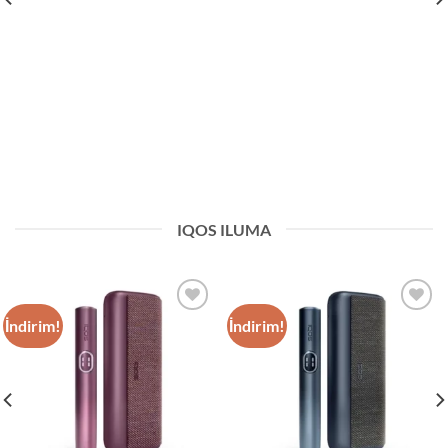
IQOS ILUMA
İndirim!
İndirim!
Add to
Add to
wishlist
wishlist