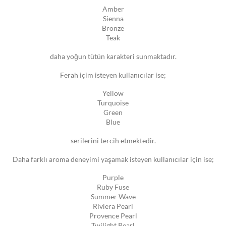
Amber
Sienna
Bronze
Teak
daha yoğun tütün karakteri sunmaktadır.
Ferah içim isteyen kullanıcılar ise;
Yellow
Turquoise
Green
Blue
serilerini tercih etmektedir.
Daha farklı aroma deneyimi yaşamak isteyen kullanıcılar için ise;
Purple
Ruby Fuse
Summer Wave
Riviera Pearl
Provence Pearl
Twilight Pearl