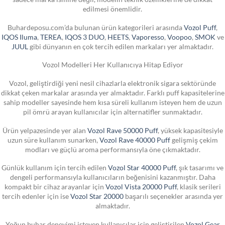
edilmesi önemlidir.
Buhardeposu.com’da bulunan ürün kategorileri arasında
Vozol Puff
,
IQOS Iluma
,
TEREA
,
IQOS 3 DUO
,
HEETS
,
Vaporesso
,
Voopoo
,
SMOK
ve
JUUL
gibi dünyanın en çok tercih edilen markaları yer almaktadır.
Vozol Modelleri Her Kullanıcıya Hitap Ediyor
Vozol, geliştirdiği yeni nesil cihazlarla elektronik sigara sektöründe
dikkat çeken markalar arasında yer almaktadır. Farklı puff kapasitelerine
sahip modeller sayesinde hem kısa süreli kullanım isteyen hem de uzun
pil ömrü arayan kullanıcılar için alternatifler sunmaktadır.
Ürün yelpazesinde yer alan
Vozol Rave 50000 Puff
, yüksek kapasitesiyle
uzun süre kullanım sunarken,
Vozol Rave 40000 Puff
gelişmiş çekim
modları ve güçlü aroma performansıyla öne çıkmaktadır.
Günlük kullanım için tercih edilen
Vozol Star 40000 Puff
, şık tasarımı ve
dengeli performansıyla kullanıcıların beğenisini kazanmıştır. Daha
kompakt bir cihaz arayanlar için
Vozol Vista 20000 Puff
, klasik serileri
tercih edenler için ise
Vozol Star 20000
başarılı seçenekler arasında yer
almaktadır.
Yoğun buhar deneyimi isteyen kullanıcılar için geliştirilen
Vozol Gear