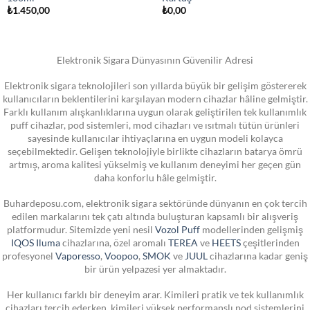
₺
1.450,00
₺
0,00
Elektronik Sigara Dünyasının Güvenilir Adresi
Elektronik sigara teknolojileri son yıllarda büyük bir gelişim göstererek
kullanıcıların beklentilerini karşılayan modern cihazlar hâline gelmiştir.
Farklı kullanım alışkanlıklarına uygun olarak geliştirilen tek kullanımlık
puff cihazlar, pod sistemleri, mod cihazları ve ısıtmalı tütün ürünleri
sayesinde kullanıcılar ihtiyaçlarına en uygun modeli kolayca
seçebilmektedir. Gelişen teknolojiyle birlikte cihazların batarya ömrü
artmış, aroma kalitesi yükselmiş ve kullanım deneyimi her geçen gün
daha konforlu hâle gelmiştir.
Buhardeposu.com, elektronik sigara sektöründe dünyanın en çok tercih
edilen markalarını tek çatı altında buluşturan kapsamlı bir alışveriş
platformudur. Sitemizde yeni nesil
Vozol Puff
modellerinden gelişmiş
IQOS Iluma
cihazlarına, özel aromalı
TEREA
ve
HEETS
çeşitlerinden
profesyonel
Vaporesso
,
Voopoo
,
SMOK
ve
JUUL
cihazlarına kadar geniş
bir ürün yelpazesi yer almaktadır.
Her kullanıcı farklı bir deneyim arar. Kimileri pratik ve tek kullanımlık
cihazları tercih ederken, kimileri yüksek performanslı pod sistemlerini