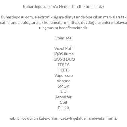
Buhardeposu.com’u Neden Tercih Etmelisiniz?
Buhardeposu.com, elektronik sigara dünyasında öne çıkan markaları tek
çatı altında buluşturarak kullanıcıların ihtiyaç duyduğu ürünlere kolayca
ulaşmasını hedeflemektedir.
Sitemizde;
Vozol Puff
IQOS Iluma
IQOS 3 DUO
TEREA
HEETS
Vaporesso
Voopoo
SMOK
JUUL
Atomizer
Coil
E-Likit
gibi birçok ürün kategorisini detaylı şekilde inceleyebilirsiniz.