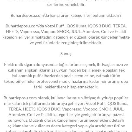
serilerine yönelebilir.
Buhardeposu.com’da hangi ürün kategorileri bulunmaktadır?
Buhardeposu.com’da Vozol Puff, IQOS Iluma, IQOS 3 DUO, TEREA,
HEETS, Vaporesso, Voopoo, SMOK, JUUL, Atomizer, Coil ve E-Likit
kategorileri yer almaktadır. Kategoriler düzenli olarak güncellenmekte
ve yeni ürünlerle zenginleştirilmektedir.
Sonuç
Elektronik sigara dünyasında doğru ürünü seçmek, ihtiyaçlarınıza ve
kullanım alışkanlıklarınıza uygun modeli belirlemekle başlar. Tek
kullanımlık puff cihazlardan pod sistemlerine, ısıtmalı tütün
teknolojilerinden profesyonel mod cihazlarına kadar her ürün grubu
farklı beklentilere hitap etmektedir.
Buhardeposu.com olarak, kullanıcılarımızın ihtiyaç duyduğu popüler
markaları tek platformda bir araya getiriyor; Vozol Puff, IQOS Iluma,
TEREA, HEETS, IQOS 3 DUO, Vaporesso, Voopoo, SMOK, JUUL,
Atomizer, Coil ve E-Likit kategorileriyle geniş bir ürün yelpazesi
sunuyoruz. Düzenli olarak güncellenen ürün seçenekleri, detaylı
açıklamalar ve kullanıcı dostu kategori yapısıyla aradığınız ürüne
kolayca ulaşabilir, elektronik sigara dünyasındaki yeni modelleri ve