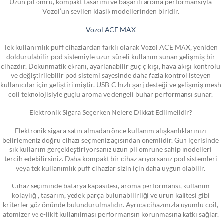
Uzun pil ömrü, kompakt tasarımı ve başarılı aroma performansıyla
Vozol’un sevilen klasik modellerinden biridir.
Vozol ACE MAX
Tek kullanımlık puff cihazlardan farklı olarak Vozol ACE MAX, yeniden
doldurulabilir pod sistemiyle uzun süreli kullanım sunan gelişmiş bir
cihazdır. Dokunmatik ekranı, ayarlanabilir güç çıkışı, hava akışı kontrolü
ve değiştirilebilir pod sistemi sayesinde daha fazla kontrol isteyen
kullanıcılar için geliştirilmiştir. USB-C hızlı şarj desteği ve gelişmiş mesh
coil teknolojisiyle güçlü aroma ve dengeli buhar performansı sunar.
Elektronik Sigara Seçerken Nelere Dikkat Edilmelidir?
Elektronik sigara satın almadan önce kullanım alışkanlıklarınızı
belirlemeniz doğru cihazı seçmeniz açısından önemlidir. Gün içerisinde
sık kullanım gerçekleştiriyorsanız uzun pil ömrüne sahip modelleri
tercih edebilirsiniz. Daha kompakt bir cihaz arıyorsanız pod sistemleri
veya tek kullanımlık puff cihazlar sizin için daha uygun olabilir.
Cihaz seçiminde batarya kapasitesi, aroma performansı, kullanım
kolaylığı, tasarım, yedek parça bulunabilirliği ve ürün kalitesi gibi
kriterler göz önünde bulundurulmalıdır. Ayrıca cihazınızla uyumlu coil,
atomizer ve e-likit kullanılması performansın korunmasına katkı sağlar.