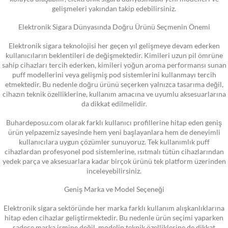
gelişmeleri yakından takip edebilirsiniz.
Elektronik Sigara Dünyasında Doğru Ürünü Seçmenin Önemi
Elektronik sigara teknolojisi her geçen yıl gelişmeye devam ederken
kullanıcıların beklentileri de değişmektedir. Kimileri uzun pil ömrüne
sahip cihazları tercih ederken, kimileri yoğun aroma performansı sunan
puff modellerini veya gelişmiş pod sistemlerini kullanmayı tercih
etmektedir. Bu nedenle doğru ürünü seçerken yalnızca tasarıma değil,
cihazın teknik özelliklerine, kullanım amacına ve uyumlu aksesuarlarına
da dikkat edilmelidir.
Buhardeposu.com olarak farklı kullanıcı profillerine hitap eden geniş
ürün yelpazemiz sayesinde hem yeni başlayanlara hem de deneyimli
kullanıcılara uygun çözümler sunuyoruz. Tek kullanımlık puff
cihazlardan profesyonel pod sistemlerine, ısıtmalı tütün cihazlarından
yedek parça ve aksesuarlara kadar birçok ürünü tek platform üzerinden
inceleyebilirsiniz.
Geniş Marka ve Model Seçeneği
Elektronik sigara sektöründe her marka farklı kullanım alışkanlıklarına
hitap eden cihazlar geliştirmektedir. Bu nedenle ürün seçimi yaparken
sadece marka ismine değil, modelin teknik özelliklerine de dikkat