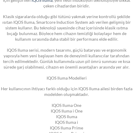
çeken cihazlardan biridir.
Klasik sigaralarda olduğu gibi tütünü yakmak yerine kontrollü şekilde
ısıtan IQOS Iluma, Smartcore Induction System adı verilen gelişmiş bir
sistem kullanır. Bu teknoloji sayesinde cihaz içerisinde klasik ısıtma
bıçağı bulunmaz. Böylece hem cihazın temizliği kolaylaşır hem de
kullanım sırasında daha stabil bir performans elde edilir.
IQOS Iluma serisi, modern tasarımı, güçlü bataryası ve ergonomik
yapısıyla hem yeni başlayan hem de deneyimli kullanıcılar tarafından
tercih edilmektedir. Günlük kullanımda uzun pil ömrü sunması ve kısa
sürede şarj olabilmesi, cihazın en önemli avantajları arasında yer alır.
IQOS Iluma Modelleri
Her kullanıcının ihtiyacı farklı olduğu için IQOS Iluma ailesi birden fazla
modelden oluşmaktadır.
IQOS Iluma One
IQOS Iluma i One
IQOS Iluma
IQOS Iluma i
IQOS Iluma Prime