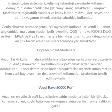
Isıtmalı tütün sistemleri, gelişmiş teknoloji sayesinde kullanıcı
deneyimini daha pratik hale getirmeyi amaçlamaktadır. Kompakt
tasarımları, taşınabilir yapıları ve kolay kullanım özellikleri sayesinde
günlük yaşamın birçok anında rahatlıkla kullanılabilir.
Geniş cihaz ve aroma seçenekleri sayesinde kullanıcılar kendi kullanım
alışkanlıklarına uygun modeli belirleyebilir. IQOS Iluma ve IQOS 3 DUO
serileri, TEREA ve HEETS ürünleriyle birlikte ısıtmalı tütün kategorisinin
en çok tercih edilen ürünleri arasında yer almaktadır.
Popüler Vozol Modelleri
Vozol, farklı kullanım alışkanlıklarına hitap eden geniş ürün yelpazesiyle
dikkat çekmektedir. Tek kullanımlık puff cihazlardan yeniden
doldurulabilir pod sistemlerine kadar birçok farklı seçenek sunan marka,
hem yeni başlayan hem de deneyimli kullanıcılar tarafından tercih
edilmektedir.
Vozol Rave 50000 Puff
Vozol’un en yüksek puff kapasitesine sahip modellerinden biridir. Uzun
kullanım süresi, güçlü bataryası ve yoğun aroma performansıyla dikkat
çeker.