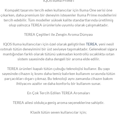
IQOS Iluma Prime i
Kompakt tasarımı tercih eden kullanıcılar için Iluma One serisi öne
çıkarken, daha premium bir deneyim isteyenler Iluma Prime modellerini
tercih edebilir. Tüm modeller yüksek kalite standartlarında üretilmiş
olup yalnızca TEREA ürünleriyle uyumlu olarak çalışmaktadır.
TEREA Çeşitleri ile Zengin Aroma Dünyası
IQOS Iluma kullanıcıları için özel olarak geliştirilen
TEREA
, yeni nesil
ısıtmalı tütün deneyimini bir üst seviyeye taşımaktadır. Geleneksel sigara
mantığından farklı olarak tütünü yakmadan kontrollü sıcaklıkta ısıtan
sistem sayesinde daha dengeli bir aroma elde edilir.
TEREA ürünleri kapalı tütün çubuğu teknolojisi kullanır. Bu yapı
sayesinde cihazın iç kısmı daha temiz kalırken kullanım sırasında tütün
parçacıkları dışarı çıkmaz. Bu teknoloji aynı zamanda cihazın bakım
ihtiyacını azaltır ve daha konforlu bir kullanım sunar.
En Çok Tercih Edilen TEREA Aromaları
TEREA ailesi oldukça geniş aroma seçeneklerine sahiptir.
Klasik tütün seven kullanıcılar için;