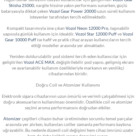
Shisha 25000
, nargile hissine yakın performans sunarken, güçlü
bataryasıyla dikkat çeken
Vozol Gear Power 20000
uzun süreli kullanım
isteyenler tarafından tercih edilmektedir.
Kompakt tasarımıyla öne çıkan
Vozol Neon 12000 Pro
, taşınabilir
yapısıyla günlük kullanım için idealdir.
Vozol Star 12000 Puff
ve
Vozol
Gear 10000 Puff
ise hafif ve pratik cihaz arayan kullanıcıların tercih
ettiği modeller arasında yer almaktadır.
Yeniden doldurulabilir pod sistemi tercih eden kullanıcılar için
geliştirilen
Vozol ACE MAX
, değiştirilebilir pod yapısı, gelişmiş ekranı
ve ayarlanabilir kullanım özellikleriyle markanın en yenilikçi
cihazlarından biridir.
Doğru Coil ve Atomizer Kullanımı
Elektronik sigara cihazlarının uzun ömürlü ve verimli çalışabilmesi için
doğru aksesuarların kullanılması önemlidir. Özellikle coil ve atomizer
seçimi aroma performansını doğrudan etkiler.
Atomizer
çeşitleri cihazın buhar üretiminden sorumlu temel parçalar
arasında yer alırken, kullanılan coiller zamanla performans kaybına
uğrayabilir. Bu nedenle düzenli coil değişimi hem cihaz ömrünü uzatır
hem de daha kaliteli aroma deneyimi sunar.