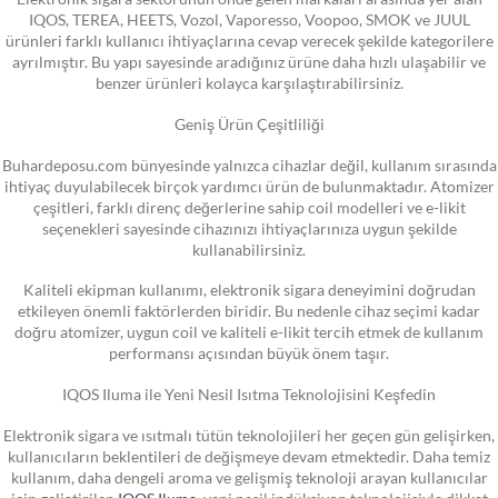
IQOS, TEREA, HEETS, Vozol, Vaporesso, Voopoo, SMOK ve JUUL
ürünleri farklı kullanıcı ihtiyaçlarına cevap verecek şekilde kategorilere
ayrılmıştır. Bu yapı sayesinde aradığınız ürüne daha hızlı ulaşabilir ve
benzer ürünleri kolayca karşılaştırabilirsiniz.
Geniş Ürün Çeşitliliği
Buhardeposu.com bünyesinde yalnızca cihazlar değil, kullanım sırasında
ihtiyaç duyulabilecek birçok yardımcı ürün de bulunmaktadır. Atomizer
çeşitleri, farklı direnç değerlerine sahip coil modelleri ve e-likit
seçenekleri sayesinde cihazınızı ihtiyaçlarınıza uygun şekilde
kullanabilirsiniz.
Kaliteli ekipman kullanımı, elektronik sigara deneyimini doğrudan
etkileyen önemli faktörlerden biridir. Bu nedenle cihaz seçimi kadar
doğru atomizer, uygun coil ve kaliteli e-likit tercih etmek de kullanım
performansı açısından büyük önem taşır.
IQOS Iluma ile Yeni Nesil Isıtma Teknolojisini Keşfedin
Elektronik sigara ve ısıtmalı tütün teknolojileri her geçen gün gelişirken,
kullanıcıların beklentileri de değişmeye devam etmektedir. Daha temiz
kullanım, daha dengeli aroma ve gelişmiş teknoloji arayan kullanıcılar
için geliştirilen
IQOS Iluma
, yeni nesil indüksiyon teknolojisiyle dikkat