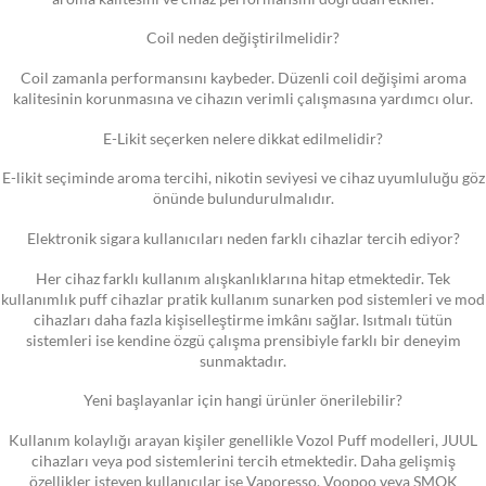
Coil neden değiştirilmelidir?
Coil zamanla performansını kaybeder. Düzenli coil değişimi aroma
kalitesinin korunmasına ve cihazın verimli çalışmasına yardımcı olur.
E-Likit seçerken nelere dikkat edilmelidir?
E-likit seçiminde aroma tercihi, nikotin seviyesi ve cihaz uyumluluğu göz
önünde bulundurulmalıdır.
Elektronik sigara kullanıcıları neden farklı cihazlar tercih ediyor?
Her cihaz farklı kullanım alışkanlıklarına hitap etmektedir. Tek
kullanımlık puff cihazlar pratik kullanım sunarken pod sistemleri ve mod
cihazları daha fazla kişiselleştirme imkânı sağlar. Isıtmalı tütün
sistemleri ise kendine özgü çalışma prensibiyle farklı bir deneyim
sunmaktadır.
Yeni başlayanlar için hangi ürünler önerilebilir?
Kullanım kolaylığı arayan kişiler genellikle Vozol Puff modelleri, JUUL
cihazları veya pod sistemlerini tercih etmektedir. Daha gelişmiş
özellikler isteyen kullanıcılar ise Vaporesso, Voopoo veya SMOK