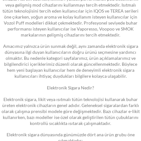
veya gelişmiş mod cihazlarını kullanmayı tercih etmektedir. Isıtmalı
tütün teknolojisini tercih eden kullanıcılar için IQOS ve TEREA serileri
öne çıkarken, yoğun aroma ve kolay kullanım isteyen kullanıcılar için
Vozol Puff modelleri dikkat çekmektedir. Profesyonel seviyede buhar
performansı isteyen kullanıcılar ise Vaporesso, Voopoo ve SMOK
markalarının gelişmiş cihazlarını tercih etmektedir.
Amacımız yalnızca ürün sunmak değil, aynı zamanda elektronik sigara
dünyasına ilgi duyan kullanıcıların doğru ürünü seçmesine yardımcı
olmaktır. Bu nedenle kategori sayfalarımız, ürün açıklamalarımız ve
bilgilendirici içeriklerimiz düzenli olarak güncellenmektedir. Böylece
hem yeni başlayan kullanıcılar hem de deneyimli elektronik sigara
kullanıcıları ihtiyaç duydukları bilgilere kolayca ulaşabilir.
Elektronik Sigara Nedir?
Elektronik sigara, likit veya ısıtmalı tütün teknolojisi kullanarak buhar
üreten elektronik cihazların genel adıdır. Geleneksel sigaralardan farklı
olarak çalışma prensibi modele göre değişmektedir. Bazı cihazlar e-likit
kullanırken, bazı modeller ise özel olarak geliştirilen tütün çubuklarını
kontrollü sıcaklıkta ısıtarak çalışmaktadır.
Elektronik sigara dünyasında günümüzde dört ana ürün grubu öne
çıkmaktadır: