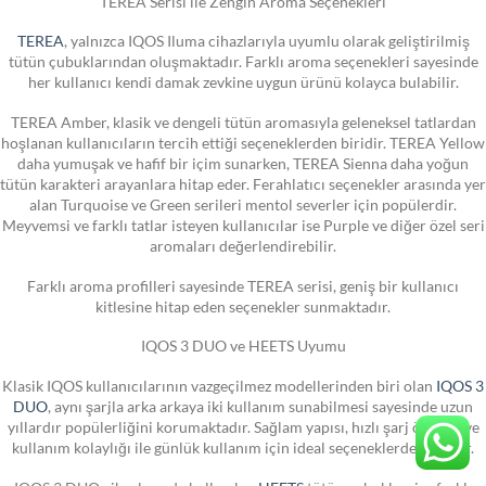
TEREA Serisi ile Zengin Aroma Seçenekleri
TEREA
, yalnızca IQOS Iluma cihazlarıyla uyumlu olarak geliştirilmiş
tütün çubuklarından oluşmaktadır. Farklı aroma seçenekleri sayesinde
her kullanıcı kendi damak zevkine uygun ürünü kolayca bulabilir.
TEREA Amber, klasik ve dengeli tütün aromasıyla geleneksel tatlardan
hoşlanan kullanıcıların tercih ettiği seçeneklerden biridir. TEREA Yellow
daha yumuşak ve hafif bir içim sunarken, TEREA Sienna daha yoğun
tütün karakteri arayanlara hitap eder. Ferahlatıcı seçenekler arasında yer
alan Turquoise ve Green serileri mentol severler için popülerdir.
Meyvemsi ve farklı tatlar isteyen kullanıcılar ise Purple ve diğer özel seri
aromaları değerlendirebilir.
Farklı aroma profilleri sayesinde TEREA serisi, geniş bir kullanıcı
kitlesine hitap eden seçenekler sunmaktadır.
IQOS 3 DUO ve HEETS Uyumu
Klasik IQOS kullanıcılarının vazgeçilmez modellerinden biri olan
IQOS 3
DUO
, aynı şarjla arka arkaya iki kullanım sunabilmesi sayesinde uzun
yıllardır popülerliğini korumaktadır. Sağlam yapısı, hızlı şarj özelliği ve
kullanım kolaylığı ile günlük kullanım için ideal seçeneklerden biridir.