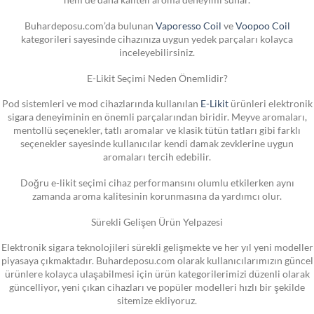
Buhardeposu.com’da bulunan
Vaporesso Coil
ve
Voopoo Coil
kategorileri sayesinde cihazınıza uygun yedek parçaları kolayca
inceleyebilirsiniz.
E-Likit Seçimi Neden Önemlidir?
Pod sistemleri ve mod cihazlarında kullanılan
E-Likit
ürünleri elektronik
sigara deneyiminin en önemli parçalarından biridir. Meyve aromaları,
mentollü seçenekler, tatlı aromalar ve klasik tütün tatları gibi farklı
seçenekler sayesinde kullanıcılar kendi damak zevklerine uygun
aromaları tercih edebilir.
Doğru e-likit seçimi cihaz performansını olumlu etkilerken aynı
zamanda aroma kalitesinin korunmasına da yardımcı olur.
Sürekli Gelişen Ürün Yelpazesi
Elektronik sigara teknolojileri sürekli gelişmekte ve her yıl yeni modeller
piyasaya çıkmaktadır. Buhardeposu.com olarak kullanıcılarımızın güncel
ürünlere kolayca ulaşabilmesi için ürün kategorilerimizi düzenli olarak
güncelliyor, yeni çıkan cihazları ve popüler modelleri hızlı bir şekilde
sitemize ekliyoruz.