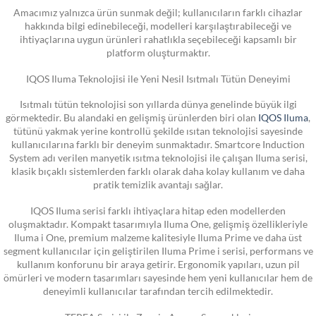
Amacımız yalnızca ürün sunmak değil; kullanıcıların farklı cihazlar
hakkında bilgi edinebileceği, modelleri karşılaştırabileceği ve
ihtiyaçlarına uygun ürünleri rahatlıkla seçebileceği kapsamlı bir
platform oluşturmaktır.
IQOS Iluma Teknolojisi ile Yeni Nesil Isıtmalı Tütün Deneyimi
Isıtmalı tütün teknolojisi son yıllarda dünya genelinde büyük ilgi
görmektedir. Bu alandaki en gelişmiş ürünlerden biri olan
IQOS Iluma
,
tütünü yakmak yerine kontrollü şekilde ısıtan teknolojisi sayesinde
kullanıcılarına farklı bir deneyim sunmaktadır. Smartcore Induction
System adı verilen manyetik ısıtma teknolojisi ile çalışan Iluma serisi,
klasik bıçaklı sistemlerden farklı olarak daha kolay kullanım ve daha
pratik temizlik avantajı sağlar.
IQOS Iluma serisi farklı ihtiyaçlara hitap eden modellerden
oluşmaktadır. Kompakt tasarımıyla Iluma One, gelişmiş özellikleriyle
Iluma i One, premium malzeme kalitesiyle Iluma Prime ve daha üst
segment kullanıcılar için geliştirilen Iluma Prime i serisi, performans ve
kullanım konforunu bir araya getirir. Ergonomik yapıları, uzun pil
ömürleri ve modern tasarımları sayesinde hem yeni kullanıcılar hem de
deneyimli kullanıcılar tarafından tercih edilmektedir.