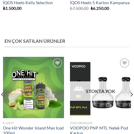
İQOS Heets Kelly Selection
İQOS Heets 5 Karton Kampanya
Orijinal
Şu
₺
1.500,00
₺
7.500,00
₺
6.250,00
fiyat:
andaki
₺7.500,00.
fiyat:
₺6.250,00.
EN ÇOK SATILAN ÜRÜNLER
Add to
Add to
wishlist
wishlist
STOKTA YOK
E-LIKIT
TÜM ÜRÜNLER
One Hit Wonder Island Man Iced
VOOPOO PNP MTL Yedek Pod
100ml
Kartuş