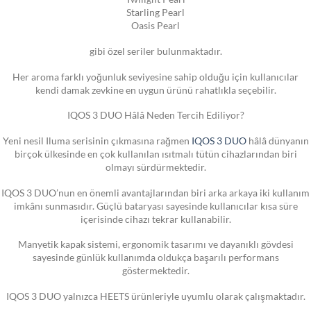
Starling Pearl
Oasis Pearl
gibi özel seriler bulunmaktadır.
Her aroma farklı yoğunluk seviyesine sahip olduğu için kullanıcılar
kendi damak zevkine en uygun ürünü rahatlıkla seçebilir.
IQOS 3 DUO Hâlâ Neden Tercih Ediliyor?
Yeni nesil Iluma serisinin çıkmasına rağmen
IQOS 3 DUO
hâlâ dünyanın
birçok ülkesinde en çok kullanılan ısıtmalı tütün cihazlarından biri
olmayı sürdürmektedir.
IQOS 3 DUO’nun en önemli avantajlarından biri arka arkaya iki kullanım
imkânı sunmasıdır. Güçlü bataryası sayesinde kullanıcılar kısa süre
içerisinde cihazı tekrar kullanabilir.
Manyetik kapak sistemi, ergonomik tasarımı ve dayanıklı gövdesi
sayesinde günlük kullanımda oldukça başarılı performans
göstermektedir.
IQOS 3 DUO yalnızca HEETS ürünleriyle uyumlu olarak çalışmaktadır.