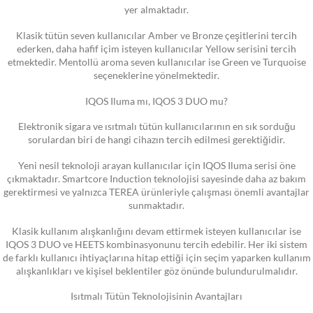
yer almaktadır.
Klasik tütün seven kullanıcılar Amber ve Bronze çeşitlerini tercih
ederken, daha hafif içim isteyen kullanıcılar Yellow serisini tercih
etmektedir. Mentollü aroma seven kullanıcılar ise Green ve Turquoise
seçeneklerine yönelmektedir.
IQOS Iluma mı, IQOS 3 DUO mu?
Elektronik sigara ve ısıtmalı tütün kullanıcılarının en sık sorduğu
sorulardan biri de hangi cihazın tercih edilmesi gerektiğidir.
Yeni nesil teknoloji arayan kullanıcılar için IQOS Iluma serisi öne
çıkmaktadır. Smartcore Induction teknolojisi sayesinde daha az bakım
gerektirmesi ve yalnızca TEREA ürünleriyle çalışması önemli avantajlar
sunmaktadır.
Klasik kullanım alışkanlığını devam ettirmek isteyen kullanıcılar ise
IQOS 3 DUO ve HEETS kombinasyonunu tercih edebilir. Her iki sistem
de farklı kullanıcı ihtiyaçlarına hitap ettiği için seçim yaparken kullanım
alışkanlıkları ve kişisel beklentiler göz önünde bulundurulmalıdır.
Isıtmalı Tütün Teknolojisinin Avantajları