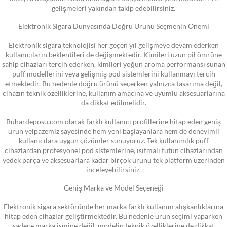
gelişmeleri yakından takip edebilirsiniz.
Elektronik Sigara Dünyasında Doğru Ürünü Seçmenin Önemi
Elektronik sigara teknolojisi her geçen yıl gelişmeye devam ederken
kullanıcıların beklentileri de değişmektedir. Kimileri uzun pil ömrüne
sahip cihazları tercih ederken, kimileri yoğun aroma performansı sunan
puff modellerini veya gelişmiş pod sistemlerini kullanmayı tercih
etmektedir. Bu nedenle doğru ürünü seçerken yalnızca tasarıma değil,
cihazın teknik özelliklerine, kullanım amacına ve uyumlu aksesuarlarına
da dikkat edilmelidir.
Buhardeposu.com olarak farklı kullanıcı profillerine hitap eden geniş
ürün yelpazemiz sayesinde hem yeni başlayanlara hem de deneyimli
kullanıcılara uygun çözümler sunuyoruz. Tek kullanımlık puff
cihazlardan profesyonel pod sistemlerine, ısıtmalı tütün cihazlarından
yedek parça ve aksesuarlara kadar birçok ürünü tek platform üzerinden
inceleyebilirsiniz.
Geniş Marka ve Model Seçeneği
Elektronik sigara sektöründe her marka farklı kullanım alışkanlıklarına
hitap eden cihazlar geliştirmektedir. Bu nedenle ürün seçimi yaparken
sadece marka ismine değil, modelin teknik özelliklerine de dikkat