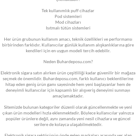
Tek kullanımlık puff cihazlar
Pod sistemleri
Mod cihazları
Isıtmalı tütün sistemleri
Her ürün grubunun kullanım amacı, teknik özellikleri ve performansı
birbirinden farklıdır. Kullanıcılar günlük kullanım alışkanlıklarına göre
kendileri için en uygun modeli tercih edebilir.
Neden Buhardeposu.com?
Elektronik sigara satın alırken ürün çeşitliliği kadar güvenilir bir mağaza
seçmek de önemlidir. Buhardeposu.com, farklı kullanıcı beklentilerine
hitap eden geniş ürün gamı sayesinde hem yeni başlayanlar hem de
deneyimli kullanıcılar için kapsamlı bir alışveriş deneyimi sunmayı
amaçlamaktadır.
Sitemizde bulunan kategoriler düzenli olarak güncellenmekte ve yeni
çıkan ürün modelleri hızla eklenmektedir. Böylece kullanıcılar yalnızca
popüler ürünlere değil, aynı zamanda yeni nesil cihazlara ve güncel
serilere de kolayca ulaşabilmektedir.
Elektronik sigara sektörünün önde gelen markaları arasında yer alan