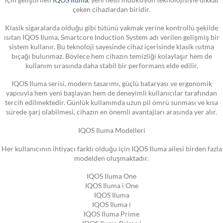
çeken cihazlardan biridir.
Klasik sigaralarda olduğu gibi tütünü yakmak yerine kontrollü şekilde
ısıtan IQOS Iluma, Smartcore Induction System adı verilen gelişmiş bir
sistem kullanır. Bu teknoloji sayesinde cihaz içerisinde klasik ısıtma
bıçağı bulunmaz. Böylece hem cihazın temizliği kolaylaşır hem de
kullanım sırasında daha stabil bir performans elde edilir.
IQOS Iluma serisi, modern tasarımı, güçlü bataryası ve ergonomik
yapısıyla hem yeni başlayan hem de deneyimli kullanıcılar tarafından
tercih edilmektedir. Günlük kullanımda uzun pil ömrü sunması ve kısa
sürede şarj olabilmesi, cihazın en önemli avantajları arasında yer alır.
IQOS Iluma Modelleri
Her kullanıcının ihtiyacı farklı olduğu için IQOS Iluma ailesi birden fazla
modelden oluşmaktadır.
IQOS Iluma One
IQOS Iluma i One
IQOS Iluma
IQOS Iluma i
IQOS Iluma Prime