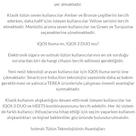
yer almaktadır.
Klasik tütün seven kullanıcılar Amber ve Bronze çeşitlerini tercih
ederken, daha hafif içim isteyen kullanıcılar Yellow serisini tercih
etmektedir. Mentollü aroma seven kullanıcılar ise Green ve Turquoise
seçeneklerine yönelmektedir.
IQOS Iluma mı, IQOS 3 DUO mu?
Elektronik sigara ve ısıtmalı tütün kullanıcılarının en sık sorduğu
sorulardan biri de hangi cihazın tercih edilmesi gerektiğidir.
Yeni nesil teknoloji arayan kullanıcılar için IQOS Iluma serisi öne
çıkmaktadır. Smartcore Induction teknolojisi sayesinde daha az bakım
gerektirmesi ve yalnızca TEREA ürünleriyle çalışması önemli avantajlar
sunmaktadır.
Klasik kullanım alışkanlığını devam ettirmek isteyen kullanıcılar ise
IQOS 3 DUO ve HEETS kombinasyonunu tercih edebilir. Her iki sistem
de farklı kullanıcı ihtiyaçlarına hitap ettiği için seçim yaparken kullanım
alışkanlıkları ve kişisel beklentiler göz önünde bulundurulmalıdır.
Isıtmalı Tütün Teknolojisinin Avantajları