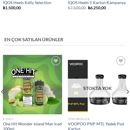
İQOS Heets Kelly Selection
İQOS Heets 5 Karton Kampanya
Orijinal
Şu
₺
1.500,00
₺
7.500,00
₺
6.250,00
fiyat:
andaki
₺7.500,00.
fiyat:
₺6.250,00.
EN ÇOK SATILAN ÜRÜNLER
Add to
Add to
wishlist
wishlist
STOKTA YOK
E-LIKIT
TÜM ÜRÜNLER
One Hit Wonder Island Man Iced
VOOPOO PNP MTL Yedek Pod
100ml
Kartuş