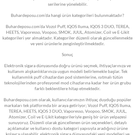
serilerine yönelebilir.
Buhardeposu.com’da hangi ürün kategorileri bulunmaktadır?
Buhardeposu.com’da Vozol Puff, IQOS Iluma, IQOS 3 DUO, TEREA,
HEETS, Vaporesso, Voopoo, SMOK, JUUL, Atomizer, Coil ve E-Likit
kategorileri yer almaktadır. Kategoriler düzenli olarak güncellenmekte
ve yeni ürünlerle zenginleştirilmektedir.
Sonuç
Elektronik sigara dünyasında doğru ürünü seçmek, ihtiyaçlarınıza ve
kullanım alışkanlıklarınıza uygun modeli belirlemekle başlar. Tek
kullanımlık puff cihazlardan pod sistemlerine, ısıtmalı tütün
teknolojilerinden profesyonel mod cihazlarına kadar her ürün grubu
farklı beklentilere hitap etmektedir.
Buhardeposu.com olarak, kullanıcılarımızın ihtiyaç duyduğu popüler
markaları tek platformda bir araya getiriyor; Vozol Puff, IQOS Iluma,
TEREA, HEETS, IQOS 3 DUO, Vaporesso, Voopoo, SMOK, JUUL,
Atomizer, Coil ve E-Likit kategorileriyle geniş bir ürün yelpazesi
sunuyoruz. Düzenli olarak güncellenen ürün seçenekleri, detaylı
açıklamalar ve kullanıcı dostu kategori yapısıyla aradığınız ürüne
kolayca ulaşabilir, elektronik sigara dünyasındaki yeni modelleri ve