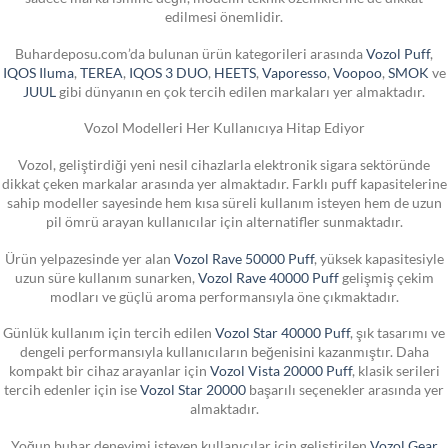
edilmesi önemlidir.
Buhardeposu.com’da bulunan ürün kategorileri arasında
Vozol Puff
,
IQOS Iluma
,
TEREA
,
IQOS 3 DUO
,
HEETS
,
Vaporesso
,
Voopoo
,
SMOK
ve
JUUL
gibi dünyanın en çok tercih edilen markaları yer almaktadır.
Vozol Modelleri Her Kullanıcıya Hitap Ediyor
Vozol, geliştirdiği yeni nesil cihazlarla elektronik sigara sektöründe
dikkat çeken markalar arasında yer almaktadır. Farklı puff kapasitelerine
sahip modeller sayesinde hem kısa süreli kullanım isteyen hem de uzun
pil ömrü arayan kullanıcılar için alternatifler sunmaktadır.
Ürün yelpazesinde yer alan
Vozol Rave 50000 Puff
, yüksek kapasitesiyle
uzun süre kullanım sunarken,
Vozol Rave 40000 Puff
gelişmiş çekim
modları ve güçlü aroma performansıyla öne çıkmaktadır.
Günlük kullanım için tercih edilen
Vozol Star 40000 Puff
, şık tasarımı ve
dengeli performansıyla kullanıcıların beğenisini kazanmıştır. Daha
kompakt bir cihaz arayanlar için
Vozol Vista 20000 Puff
, klasik serileri
tercih edenler için ise
Vozol Star 20000
başarılı seçenekler arasında yer
almaktadır.
Yoğun buhar deneyimi isteyen kullanıcılar için geliştirilen
Vozol Gear