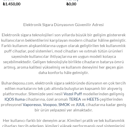
₺
1.450,00
₺
0,00
Elektronik Sigara Dünyasının Güvenilir Adresi
Elektronik sigara teknolojileri son yıllarda büyük bir gelişim göstererek
kullanıcıların beklentilerini karşılayan modern cihazlar hâline gelmiştir.
Farklı kullanım alışkanlıklarına uygun olarak geliştirilen tek kullanımlık
puff cihazlar, pod sistemleri, mod cihazları ve ısıtmalı tütün ürünleri
sayesinde kullanıcılar ihtiyaçlarına en uygun modeli kolayca
seçebilmektedir. Gelişen teknolojiyle birlikte cihazların batarya ömrü
artmış, aroma kalitesi yükselmiş ve kullanım deneyimi her geçen gün
daha konforlu hâle gelmiştir.
Buhardeposu.com, elektronik sigara sektöründe dünyanın en çok tercih
edilen markalarını tek çatı altında buluşturan kapsamlı bir alışveriş
platformudur. Sitemizde yeni nesil
Vozol Puff
modellerinden gelişmiş
IQOS Iluma
cihazlarına, özel aromalı
TEREA
ve
HEETS
çeşitlerinden
profesyonel
Vaporesso
,
Voopoo
,
SMOK
ve
JUUL
cihazlarına kadar geniş
bir ürün yelpazesi yer almaktadır.
Her kullanıcı farklı bir deneyim arar. Kimileri pratik ve tek kullanımlık
cihazları tercih ederken, kimileri yüksek performanslı pod sistemlerini