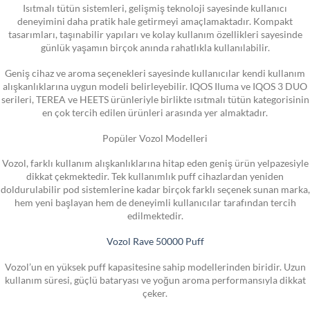
Isıtmalı tütün sistemleri, gelişmiş teknoloji sayesinde kullanıcı
deneyimini daha pratik hale getirmeyi amaçlamaktadır. Kompakt
tasarımları, taşınabilir yapıları ve kolay kullanım özellikleri sayesinde
günlük yaşamın birçok anında rahatlıkla kullanılabilir.
Geniş cihaz ve aroma seçenekleri sayesinde kullanıcılar kendi kullanım
alışkanlıklarına uygun modeli belirleyebilir. IQOS Iluma ve IQOS 3 DUO
serileri, TEREA ve HEETS ürünleriyle birlikte ısıtmalı tütün kategorisinin
en çok tercih edilen ürünleri arasında yer almaktadır.
Popüler Vozol Modelleri
Vozol, farklı kullanım alışkanlıklarına hitap eden geniş ürün yelpazesiyle
dikkat çekmektedir. Tek kullanımlık puff cihazlardan yeniden
doldurulabilir pod sistemlerine kadar birçok farklı seçenek sunan marka,
hem yeni başlayan hem de deneyimli kullanıcılar tarafından tercih
edilmektedir.
Vozol Rave 50000 Puff
Vozol’un en yüksek puff kapasitesine sahip modellerinden biridir. Uzun
kullanım süresi, güçlü bataryası ve yoğun aroma performansıyla dikkat
çeker.