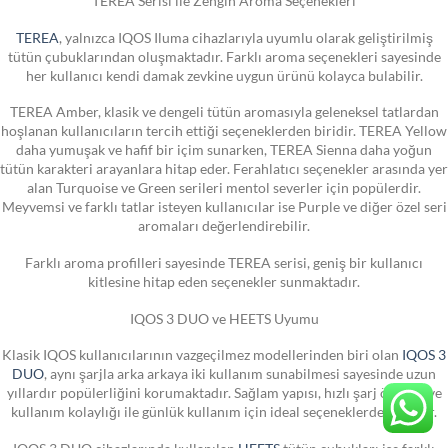
TEREA Serisi ile Zengin Aroma Seçenekleri
TEREA
, yalnızca IQOS Iluma cihazlarıyla uyumlu olarak geliştirilmiş
tütün çubuklarından oluşmaktadır. Farklı aroma seçenekleri sayesinde
her kullanıcı kendi damak zevkine uygun ürünü kolayca bulabilir.
TEREA Amber, klasik ve dengeli tütün aromasıyla geleneksel tatlardan
hoşlanan kullanıcıların tercih ettiği seçeneklerden biridir. TEREA Yellow
daha yumuşak ve hafif bir içim sunarken, TEREA Sienna daha yoğun
tütün karakteri arayanlara hitap eder. Ferahlatıcı seçenekler arasında yer
alan Turquoise ve Green serileri mentol severler için popülerdir.
Meyvemsi ve farklı tatlar isteyen kullanıcılar ise Purple ve diğer özel seri
aromaları değerlendirebilir.
Farklı aroma profilleri sayesinde TEREA serisi, geniş bir kullanıcı
kitlesine hitap eden seçenekler sunmaktadır.
IQOS 3 DUO ve HEETS Uyumu
Klasik IQOS kullanıcılarının vazgeçilmez modellerinden biri olan
IQOS 3
DUO
, aynı şarjla arka arkaya iki kullanım sunabilmesi sayesinde uzun
yıllardır popülerliğini korumaktadır. Sağlam yapısı, hızlı şarj özelliği ve
kullanım kolaylığı ile günlük kullanım için ideal seçeneklerden biridir.