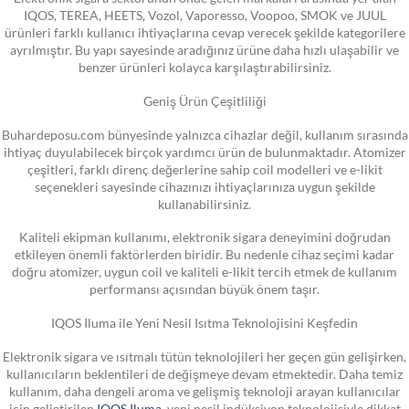
IQOS, TEREA, HEETS, Vozol, Vaporesso, Voopoo, SMOK ve JUUL
ürünleri farklı kullanıcı ihtiyaçlarına cevap verecek şekilde kategorilere
ayrılmıştır. Bu yapı sayesinde aradığınız ürüne daha hızlı ulaşabilir ve
benzer ürünleri kolayca karşılaştırabilirsiniz.
Geniş Ürün Çeşitliliği
Buhardeposu.com bünyesinde yalnızca cihazlar değil, kullanım sırasında
ihtiyaç duyulabilecek birçok yardımcı ürün de bulunmaktadır. Atomizer
çeşitleri, farklı direnç değerlerine sahip coil modelleri ve e-likit
seçenekleri sayesinde cihazınızı ihtiyaçlarınıza uygun şekilde
kullanabilirsiniz.
Kaliteli ekipman kullanımı, elektronik sigara deneyimini doğrudan
etkileyen önemli faktörlerden biridir. Bu nedenle cihaz seçimi kadar
doğru atomizer, uygun coil ve kaliteli e-likit tercih etmek de kullanım
performansı açısından büyük önem taşır.
IQOS Iluma ile Yeni Nesil Isıtma Teknolojisini Keşfedin
Elektronik sigara ve ısıtmalı tütün teknolojileri her geçen gün gelişirken,
kullanıcıların beklentileri de değişmeye devam etmektedir. Daha temiz
kullanım, daha dengeli aroma ve gelişmiş teknoloji arayan kullanıcılar
için geliştirilen
IQOS Iluma
, yeni nesil indüksiyon teknolojisiyle dikkat