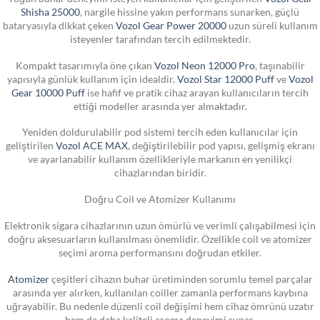
Shisha 25000
, nargile hissine yakın performans sunarken, güçlü
bataryasıyla dikkat çeken
Vozol Gear Power 20000
uzun süreli kullanım
isteyenler tarafından tercih edilmektedir.
Kompakt tasarımıyla öne çıkan
Vozol Neon 12000 Pro
, taşınabilir
yapısıyla günlük kullanım için idealdir.
Vozol Star 12000 Puff
ve
Vozol
Gear 10000 Puff
ise hafif ve pratik cihaz arayan kullanıcıların tercih
ettiği modeller arasında yer almaktadır.
Yeniden doldurulabilir pod sistemi tercih eden kullanıcılar için
geliştirilen
Vozol ACE MAX
, değiştirilebilir pod yapısı, gelişmiş ekranı
ve ayarlanabilir kullanım özellikleriyle markanın en yenilikçi
cihazlarından biridir.
Doğru Coil ve Atomizer Kullanımı
Elektronik sigara cihazlarının uzun ömürlü ve verimli çalışabilmesi için
doğru aksesuarların kullanılması önemlidir. Özellikle coil ve atomizer
seçimi aroma performansını doğrudan etkiler.
Atomizer
çeşitleri cihazın buhar üretiminden sorumlu temel parçalar
arasında yer alırken, kullanılan coiller zamanla performans kaybına
uğrayabilir. Bu nedenle düzenli coil değişimi hem cihaz ömrünü uzatır
hem de daha kaliteli aroma deneyimi sunar.