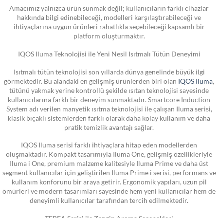
Amacımız yalnızca ürün sunmak değil; kullanıcıların farklı cihazlar
hakkında bilgi edinebileceği, modelleri karşılaştırabileceği ve
ihtiyaçlarına uygun ürünleri rahatlıkla seçebileceği kapsamlı bir
platform oluşturmaktır.
IQOS Iluma Teknolojisi ile Yeni Nesil Isıtmalı Tütün Deneyimi
Isıtmalı tütün teknolojisi son yıllarda dünya genelinde büyük ilgi
görmektedir. Bu alandaki en gelişmiş ürünlerden biri olan
IQOS Iluma
,
tütünü yakmak yerine kontrollü şekilde ısıtan teknolojisi sayesinde
kullanıcılarına farklı bir deneyim sunmaktadır. Smartcore Induction
System adı verilen manyetik ısıtma teknolojisi ile çalışan Iluma serisi,
klasik bıçaklı sistemlerden farklı olarak daha kolay kullanım ve daha
pratik temizlik avantajı sağlar.
IQOS Iluma serisi farklı ihtiyaçlara hitap eden modellerden
oluşmaktadır. Kompakt tasarımıyla Iluma One, gelişmiş özellikleriyle
Iluma i One, premium malzeme kalitesiyle Iluma Prime ve daha üst
segment kullanıcılar için geliştirilen Iluma Prime i serisi, performans ve
kullanım konforunu bir araya getirir. Ergonomik yapıları, uzun pil
ömürleri ve modern tasarımları sayesinde hem yeni kullanıcılar hem de
deneyimli kullanıcılar tarafından tercih edilmektedir.