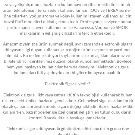
veya gelişmiş mod cihazlarını kullanmayı tercih etmektedir. Isıtmalı
tütün teknolojisini tercih eden kullanıcılar için IQOS ve TEREA serileri
öne çıkarken, yoğun aroma ve kolay kullanım isteyen kullanıcılar için
Vozol Puff modelleri dikkat çekmektedir. Profesyonel seviyede buhar
performansı isteyen kullanıcılar ise Vaporesso, Voopoo ve SMOK
markalarının gelişmiş cihazlarını tercih etmektedir.
Amacımız yalnızca ürün sunmak değil, aynı zamanda elektronik sigara
dünyasına ilgi duyan kullanıcıların doğru ürünü seçmesine yardımcı
olmaktır. Bu nedenle kategori sayfalarımız, ürün açıklamalarımız ve
bilgilendirici içeriklerimiz düzenli olarak güncellenmektedir. Böylece
hem yeni başlayan kullanıcılar hem de deneyimli elektronik sigara
kullanıcıları ihtiyaç duydukları bilgilere kolayca ulaşabilir.
Elektronik Sigara Nedir?
Elektronik sigara, likit veya ısıtmalı tütün teknolojisi kullanarak buhar
üreten elektronik cihazların genel adıdır. Geleneksel sigaralardan farklı
olarak çalışma prensibi modele göre değişmektedir. Bazı cihazlar e-likit
kullanırken, bazı modeller ise özel olarak geliştirilen tütün çubuklarını
kontrollü sıcaklıkta ısıtarak çalışmaktadır.
Elektronik sigara dünyasında günümüzde dört ana ürün grubu öne
çıkmaktadır: