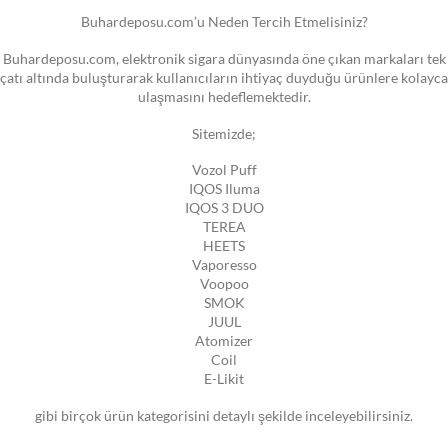
Buhardeposu.com’u Neden Tercih Etmelisiniz?
Buhardeposu.com, elektronik sigara dünyasında öne çıkan markaları tek
çatı altında buluşturarak kullanıcıların ihtiyaç duyduğu ürünlere kolayca
ulaşmasını hedeflemektedir.
Sitemizde;
Vozol Puff
IQOS Iluma
IQOS 3 DUO
TEREA
HEETS
Vaporesso
Voopoo
SMOK
JUUL
Atomizer
Coil
E-Likit
gibi birçok ürün kategorisini detaylı şekilde inceleyebilirsiniz.