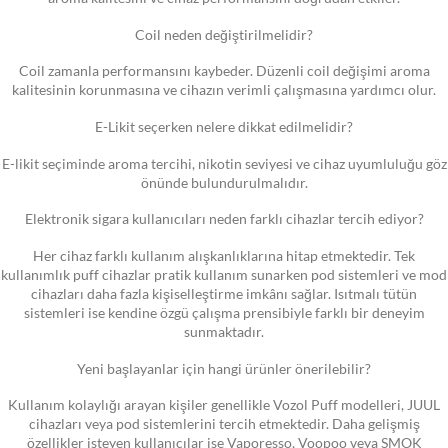
Coil neden değiştirilmelidir?
Coil zamanla performansını kaybeder. Düzenli coil değişimi aroma
kalitesinin korunmasına ve cihazın verimli çalışmasına yardımcı olur.
E-Likit seçerken nelere dikkat edilmelidir?
E-likit seçiminde aroma tercihi, nikotin seviyesi ve cihaz uyumluluğu göz
önünde bulundurulmalıdır.
Elektronik sigara kullanıcıları neden farklı cihazlar tercih ediyor?
Her cihaz farklı kullanım alışkanlıklarına hitap etmektedir. Tek
kullanımlık puff cihazlar pratik kullanım sunarken pod sistemleri ve mod
cihazları daha fazla kişiselleştirme imkânı sağlar. Isıtmalı tütün
sistemleri ise kendine özgü çalışma prensibiyle farklı bir deneyim
sunmaktadır.
Yeni başlayanlar için hangi ürünler önerilebilir?
Kullanım kolaylığı arayan kişiler genellikle Vozol Puff modelleri, JUUL
cihazları veya pod sistemlerini tercih etmektedir. Daha gelişmiş
özellikler isteyen kullanıcılar ise Vaporesso, Voopoo veya SMOK