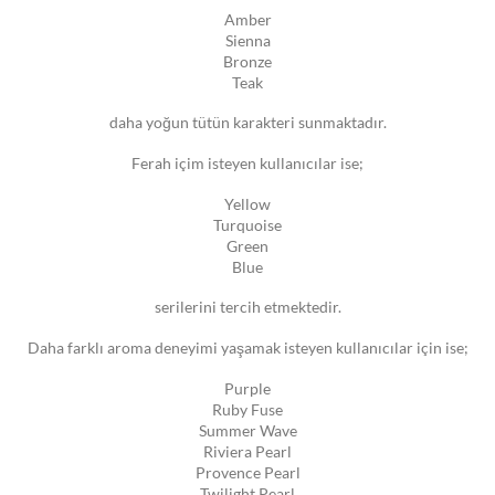
Amber
Sienna
Bronze
Teak
daha yoğun tütün karakteri sunmaktadır.
Ferah içim isteyen kullanıcılar ise;
Yellow
Turquoise
Green
Blue
serilerini tercih etmektedir.
Daha farklı aroma deneyimi yaşamak isteyen kullanıcılar için ise;
Purple
Ruby Fuse
Summer Wave
Riviera Pearl
Provence Pearl
Twilight Pearl