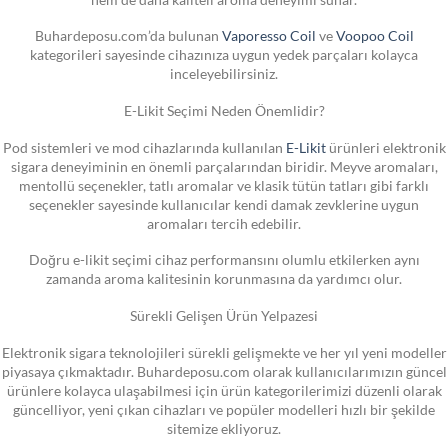
Buhardeposu.com’da bulunan
Vaporesso Coil
ve
Voopoo Coil
kategorileri sayesinde cihazınıza uygun yedek parçaları kolayca
inceleyebilirsiniz.
E-Likit Seçimi Neden Önemlidir?
Pod sistemleri ve mod cihazlarında kullanılan
E-Likit
ürünleri elektronik
sigara deneyiminin en önemli parçalarından biridir. Meyve aromaları,
mentollü seçenekler, tatlı aromalar ve klasik tütün tatları gibi farklı
seçenekler sayesinde kullanıcılar kendi damak zevklerine uygun
aromaları tercih edebilir.
Doğru e-likit seçimi cihaz performansını olumlu etkilerken aynı
zamanda aroma kalitesinin korunmasına da yardımcı olur.
Sürekli Gelişen Ürün Yelpazesi
Elektronik sigara teknolojileri sürekli gelişmekte ve her yıl yeni modeller
piyasaya çıkmaktadır. Buhardeposu.com olarak kullanıcılarımızın güncel
ürünlere kolayca ulaşabilmesi için ürün kategorilerimizi düzenli olarak
güncelliyor, yeni çıkan cihazları ve popüler modelleri hızlı bir şekilde
sitemize ekliyoruz.