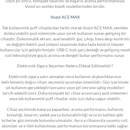
Uzun pil ömrü, kompakt tasarımı ve başarılı aroma performansıyla
Vozol’un sevilen klasik modellerinden biridir.
Vozol ACE MAX
Tek kullanımlık puff cihazlardan farklı olarak Vozol ACE MAX, yeniden
doldurulabilir pod sistemiyle uzun süreli kullanım sunan gelişmiş bir
cihazdır. Dokunmatik ekranı, ayarlanabilir güç çıkışı, hava akışı kontrolü
ve değiştirilebilir pod sistemi sayesinde daha fazla kontrol isteyen
kullanıcılar için geliştirilmiştir. USB-C hızlı şarj desteği ve gelişmiş mesh
coil teknolojisiyle güçlü aroma ve dengeli buhar performansı sunar.
Elektronik Sigara Seçerken Nelere Dikkat Edilmelidir?
Elektronik sigara satın almadan önce kullanım alışkanlıklarınızı
belirlemeniz doğru cihazı seçmeniz açısından önemlidir. Gün içerisinde
sık kullanım gerçekleştiriyorsanız uzun pil ömrüne sahip modelleri
tercih edebilirsiniz. Daha kompakt bir cihaz arıyorsanız pod sistemleri
veya tek kullanımlık puff cihazlar sizin için daha uygun olabilir.
Cihaz seçiminde batarya kapasitesi, aroma performansı, kullanım
kolaylığı, tasarım, yedek parça bulunabilirliği ve ürün kalitesi gibi
kriterler göz önünde bulundurulmalıdır. Ayrıca cihazınızla uyumlu coil,
atomizer ve e-likit kullanılması performansın korunmasına katkı sağlar.