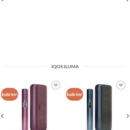
IQOS ILUMA
İndirim!
İndirim!
Add to
Add to
wishlist
wishlist