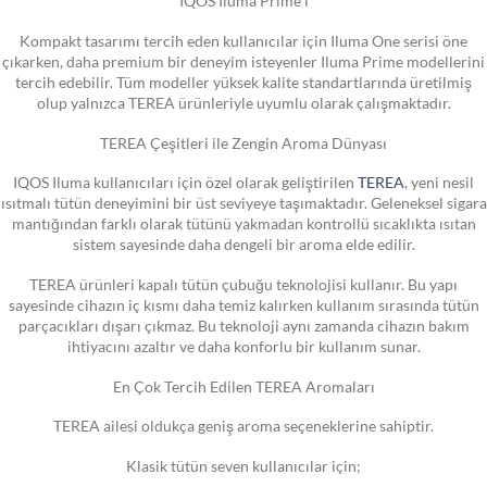
IQOS Iluma Prime i
Kompakt tasarımı tercih eden kullanıcılar için Iluma One serisi öne
çıkarken, daha premium bir deneyim isteyenler Iluma Prime modellerini
tercih edebilir. Tüm modeller yüksek kalite standartlarında üretilmiş
olup yalnızca TEREA ürünleriyle uyumlu olarak çalışmaktadır.
TEREA Çeşitleri ile Zengin Aroma Dünyası
IQOS Iluma kullanıcıları için özel olarak geliştirilen
TEREA
, yeni nesil
ısıtmalı tütün deneyimini bir üst seviyeye taşımaktadır. Geleneksel sigara
mantığından farklı olarak tütünü yakmadan kontrollü sıcaklıkta ısıtan
sistem sayesinde daha dengeli bir aroma elde edilir.
TEREA ürünleri kapalı tütün çubuğu teknolojisi kullanır. Bu yapı
sayesinde cihazın iç kısmı daha temiz kalırken kullanım sırasında tütün
parçacıkları dışarı çıkmaz. Bu teknoloji aynı zamanda cihazın bakım
ihtiyacını azaltır ve daha konforlu bir kullanım sunar.
En Çok Tercih Edilen TEREA Aromaları
TEREA ailesi oldukça geniş aroma seçeneklerine sahiptir.
Klasik tütün seven kullanıcılar için;