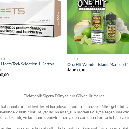
wishlist
wish
STOKTA YOK
IZER
JULL SIGARA
 Vape Pen 22 Coil
JUUL2 Polar Menthol Kartuş
00,00
₺
750,00
Elektronik Sigara Dünyasının Güvenilir Adresi
 kullanıcıların beklentilerini karşılayan modern cihazlar hâline gelmiştir. 
 sayesinde kullanıcılar ihtiyaçlarına en uygun modeli kolayca seçebilmekte
esi yükselmiş ve kullanım deneyimi her geçen gün daha konforlu hâle gelm
dilen markalarını tek çatı altında buluşturan kapsamlı bir alışveriş pla