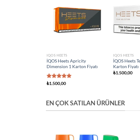
Add to
Add to
wishlist
wishlist
S
IQOS HEETS
IQOS HEETS
s Creation Yugen 1
İQOS Heets Amber 1 Karton
İQOS Heets Y
yatı
Fiyatı
Fiyatı
₺
1.500,00
₺
1.500,00
EN ÇOK SATILAN ÜRÜNLER
Add to
Add to