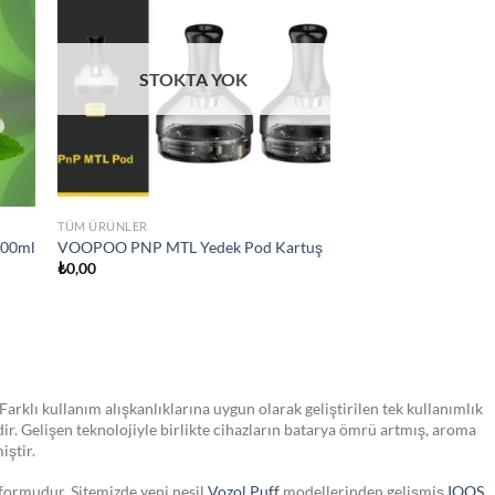
list
wishlist
TÜM ÜRÜNLER
Vaporesso Luxe XR MAX POD E sigara
₺
2.350,00
Farklı kullanım alışkanlıklarına uygun olarak geliştirilen tek kullanımlık
dir. Gelişen teknolojiyle birlikte cihazların batarya ömrü artmış, aroma
iştir.
tformudur. Sitemizde yeni nesil
Vozol Puff
modellerinden gelişmiş
IQOS