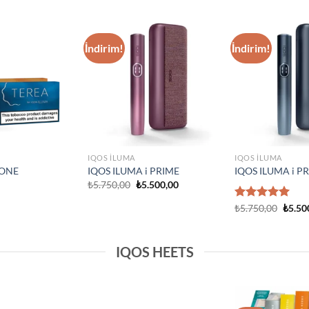
IQOS ILUMA
Add to
Add to
IQOS Iluma i On
wishlist
wishlist
₺
3.750,00
IQOS ILUMA
Prime Neon
IQOS Iluma Prime Stardrift
d Edition
Limited Edition
₺
4.500,00
IQOS HEETS