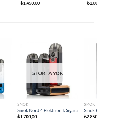
Add to
Add to
wishlist
wishlist
 YOK
SMOK
ara
Smok IPX80 Elektironik sigara
₺
2.800,00