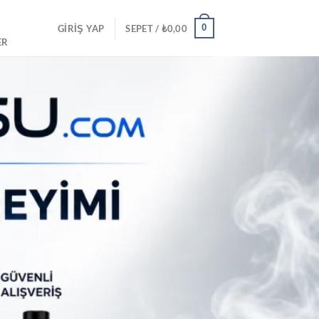
0
GIRIŞ YAP
SEPET /
₺
0,00
ER