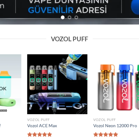
VOZOL PUFF
Add to
Add to
wishlist
wishlist
VOZOL PUFF
VOZOL PUFF
0000 Puff
Elf Bar Raya D2 20000 Puff
Vozol Gear 50000
₺
1.600,00