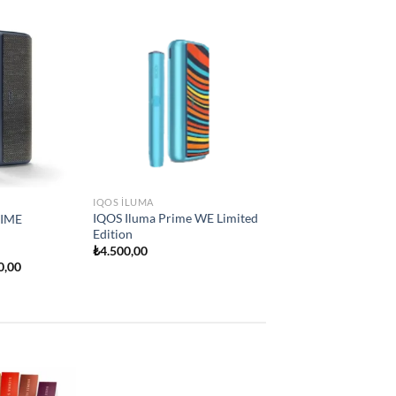
Add to
Add to
e
wishlist
wishlist
IQOS ILUMA
İQOS İLUMA ONE
₺
2.250,00