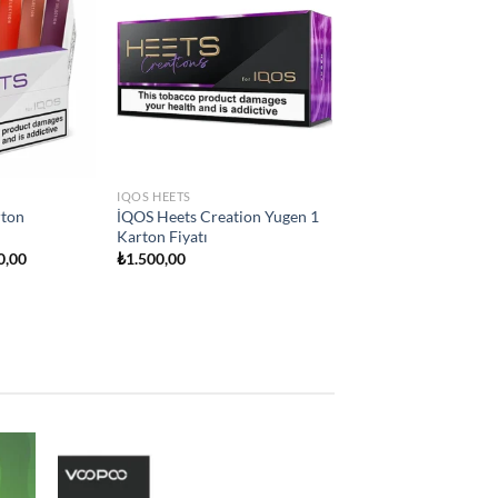
Add to
Add to
wishlist
wishlist
IQOS HEETS
ity
İQOS Heets Teak Selection 1
on Fiyatı
Karton Fiyatı
₺
1.500,00
 to
Add to