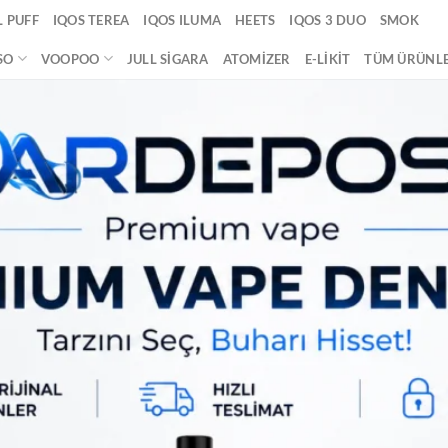
 PUFF
IQOS TEREA
IQOS ILUMA
HEETS
IQOS 3 DUO
SMOK
SO
VOOPOO
JULL SIGARA
ATOMIZER
E-LIKIT
TÜM ÜRÜNL