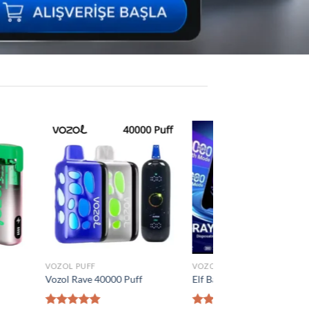
Add to
Add to
wishlist
wishlist
VOZOL PUFF
 Puff
Vozol Vista 40000 Puff
₺
1.300,00