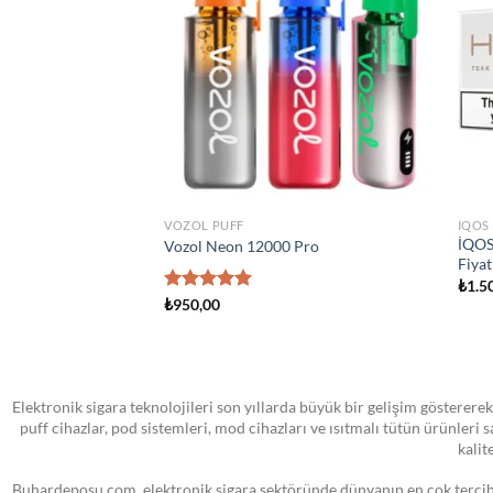
wishlist
wishlist
TA YOK
STOKTA YOK
ATOMIZER
ATOM
 Yedek Pod Kartuş
SMOK Novo Pod Kartuşu
Smok
₺
0,00
₺
1.3
Elektronik sigara teknolojileri son yıllarda büyük bir gelişim göstererek
puff cihazlar, pod sistemleri, mod cihazları ve ısıtmalı tütün ürünleri
kalit
Buhardeposu.com, elektronik sigara sektöründe dünyanın en çok tercih e