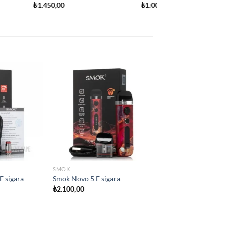
Add to
Add to
wishlist
wishlist
 YOK
SMOK
ara
Smok IPX80 Elektironik sigara
₺
2.800,00