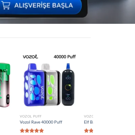
Add to
Add to
wishlist
wishlist
VOZOL PUFF
0 Puff
Vozol Vista 40000 Puff
₺
1.300,00