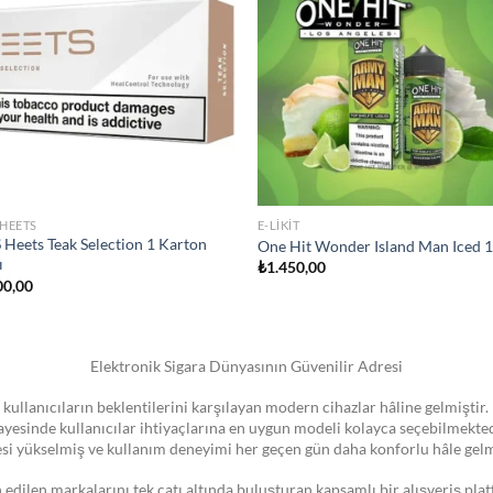
wishlist
wis
STOKTA YOK
MIZER
JULL SIGARA
k Vape Pen 22 Coil
JUUL2 Polar Menthol Kartuş
300,00
₺
750,00
Elektronik Sigara Dünyasının Güvenilir Adresi
 kullanıcıların beklentilerini karşılayan modern cihazlar hâline gelmiştir. 
 sayesinde kullanıcılar ihtiyaçlarına en uygun modeli kolayca seçebilmekte
esi yükselmiş ve kullanım deneyimi her geçen gün daha konforlu hâle gelm
dilen markalarını tek çatı altında buluşturan kapsamlı bir alışveriş pla