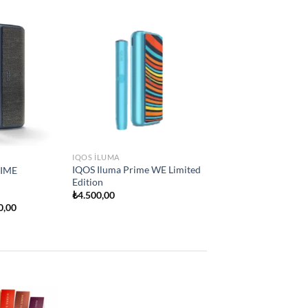
Add to
Add to
e
wishlist
wishlist
IQOS ILUMA
İQOS İLUMA ONE
₺
2.250,00