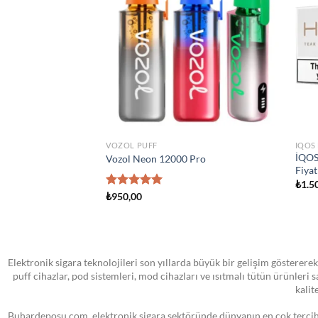
wishlist
wishlist
KTA YOK
STOKTA YOK
ATOMIZER
ATO
 Yedek Pod Kartuş
SMOK Novo Pod Kartuşu
Smo
₺
0,00
₺
1.
Elektronik sigara teknolojileri son yıllarda büyük bir gelişim göstererek
puff cihazlar, pod sistemleri, mod cihazları ve ısıtmalı tütün ürünleri
kalit
Buhardeposu.com, elektronik sigara sektöründe dünyanın en çok tercih e