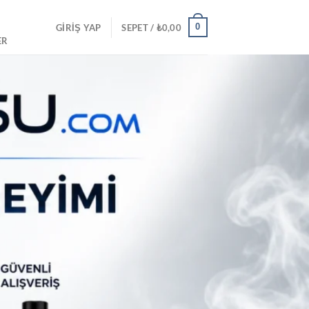
0
GIRIŞ YAP
SEPET /
₺
0,00
ER