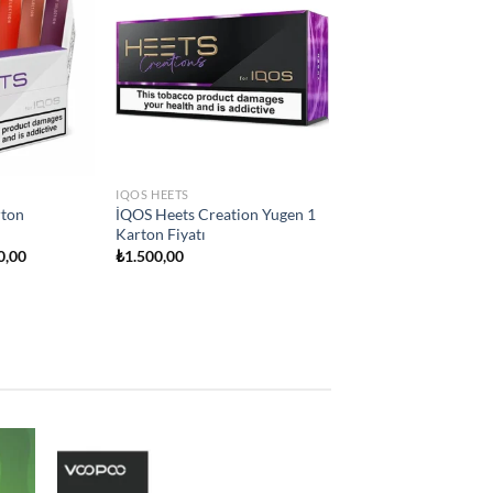
Add to
Add to
wishlist
wishlist
IQOS HEETS
city
İQOS Heets Teak Selection 1
ton Fiyatı
Karton Fiyatı
₺
1.500,00
d to
Add to