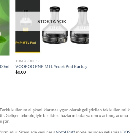
hlist
wishlist
TÜM ÜRÜNLER
Vaporesso Luxe XR MAX POD E sigara
₺
2.350,00
Farklı kullanım alışkanlıklarına uygun olarak geliştirilen tek kullanımlık
dir. Gelişen teknolojiyle birlikte cihazların batarya ömrü artmış, aroma
iştir.
tformudur. Sitemizde yeni nesil
Vozol Puff
modellerinden gelişmiş
IQOS