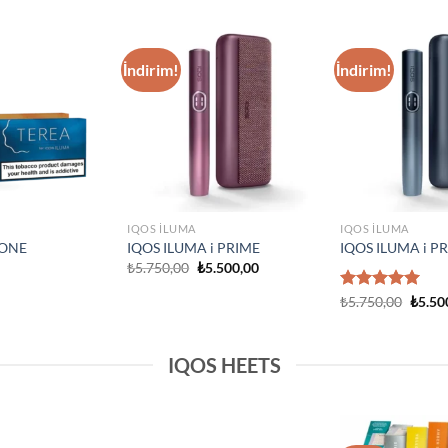
IQOS ILUMA
Add to
Add to
IQOS Iluma i On
wishlist
wishlist
₺
3.750,00
IQOS ILUMA
Prime Neon
IQOS Iluma Prime Stardrift
ed Edition
Limited Edition
₺
4.500,00
IQOS HEETS