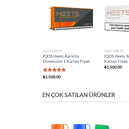
Add to
Add to
wishlist
wishlist
S
IQOS HEETS
IQOS HEETS
ts Creation Yugen 1
İQOS Heets Amber 1 Karton
İQOS Heets Y
yatı
Fiyatı
Fiyatı
0
₺
1.500,00
₺
1.500,00
EN ÇOK SATILAN ÜRÜNLER
Add to
Add to