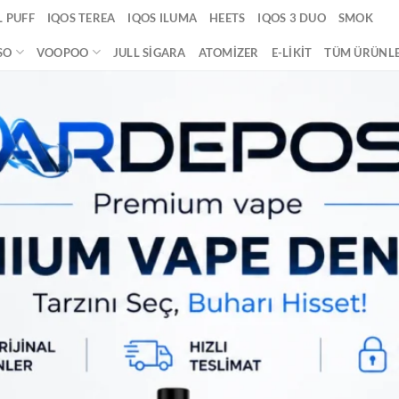
 PUFF
IQOS TEREA
IQOS ILUMA
HEETS
IQOS 3 DUO
SMOK
SO
VOOPOO
JULL SIGARA
ATOMIZER
E-LIKIT
TÜM ÜRÜNL