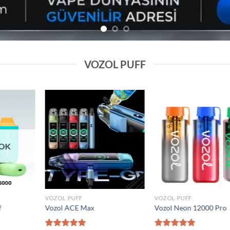
VOZOL PUFF
Add to
Add to
wishlist
wishlist
VOZOL PUFF
VOZOL PUFF
0000 Puff
Elf Bar Raya D2 20000 Puff
Vozol Gear 5000
₺
1.600,00