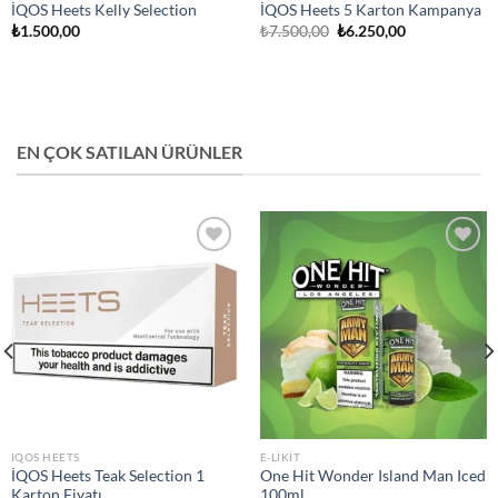
İQOS Heets Kelly Selection
İQOS Heets 5 Karton Kampanya
Orijinal
Şu
₺
1.500,00
₺
7.500,00
₺
6.250,00
fiyat:
andaki
₺7.500,00.
fiyat:
₺6.250,00.
EN ÇOK SATILAN ÜRÜNLER
Add to
Add to
wishlist
wishlist
IQOS HEETS
E-LIKIT
İQOS Heets Teak Selection 1
One Hit Wonder Island Man Iced
Karton Fiyatı
100ml