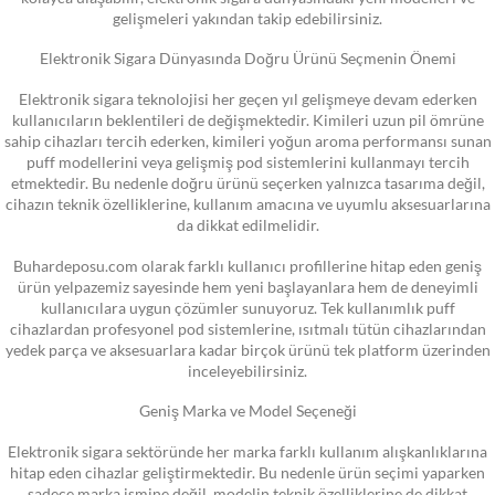
gelişmeleri yakından takip edebilirsiniz.
Elektronik Sigara Dünyasında Doğru Ürünü Seçmenin Önemi
Elektronik sigara teknolojisi her geçen yıl gelişmeye devam ederken
kullanıcıların beklentileri de değişmektedir. Kimileri uzun pil ömrüne
sahip cihazları tercih ederken, kimileri yoğun aroma performansı sunan
puff modellerini veya gelişmiş pod sistemlerini kullanmayı tercih
etmektedir. Bu nedenle doğru ürünü seçerken yalnızca tasarıma değil,
cihazın teknik özelliklerine, kullanım amacına ve uyumlu aksesuarlarına
da dikkat edilmelidir.
Buhardeposu.com olarak farklı kullanıcı profillerine hitap eden geniş
ürün yelpazemiz sayesinde hem yeni başlayanlara hem de deneyimli
kullanıcılara uygun çözümler sunuyoruz. Tek kullanımlık puff
cihazlardan profesyonel pod sistemlerine, ısıtmalı tütün cihazlarından
yedek parça ve aksesuarlara kadar birçok ürünü tek platform üzerinden
inceleyebilirsiniz.
Geniş Marka ve Model Seçeneği
Elektronik sigara sektöründe her marka farklı kullanım alışkanlıklarına
hitap eden cihazlar geliştirmektedir. Bu nedenle ürün seçimi yaparken
sadece marka ismine değil, modelin teknik özelliklerine de dikkat