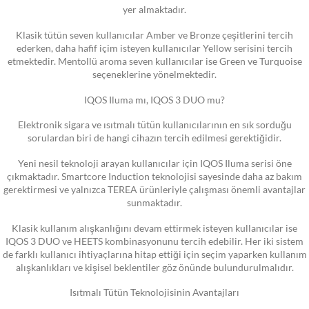
yer almaktadır.
Klasik tütün seven kullanıcılar Amber ve Bronze çeşitlerini tercih
ederken, daha hafif içim isteyen kullanıcılar Yellow serisini tercih
etmektedir. Mentollü aroma seven kullanıcılar ise Green ve Turquoise
seçeneklerine yönelmektedir.
IQOS Iluma mı, IQOS 3 DUO mu?
Elektronik sigara ve ısıtmalı tütün kullanıcılarının en sık sorduğu
sorulardan biri de hangi cihazın tercih edilmesi gerektiğidir.
Yeni nesil teknoloji arayan kullanıcılar için IQOS Iluma serisi öne
çıkmaktadır. Smartcore Induction teknolojisi sayesinde daha az bakım
gerektirmesi ve yalnızca TEREA ürünleriyle çalışması önemli avantajlar
sunmaktadır.
Klasik kullanım alışkanlığını devam ettirmek isteyen kullanıcılar ise
IQOS 3 DUO ve HEETS kombinasyonunu tercih edebilir. Her iki sistem
de farklı kullanıcı ihtiyaçlarına hitap ettiği için seçim yaparken kullanım
alışkanlıkları ve kişisel beklentiler göz önünde bulundurulmalıdır.
Isıtmalı Tütün Teknolojisinin Avantajları