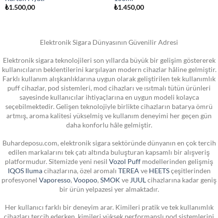
₺
1.500,00
₺
1.450,00
Elektronik Sigara Dünyasının Güvenilir Adresi
Elektronik sigara teknolojileri son yıllarda büyük bir gelişim göstererek
kullanıcıların beklentilerini karşılayan modern cihazlar hâline gelmiştir.
Farklı kullanım alışkanlıklarına uygun olarak geliştirilen tek kullanımlık
puff cihazlar, pod sistemleri, mod cihazları ve ısıtmalı tütün ürünleri
sayesinde kullanıcılar ihtiyaçlarına en uygun modeli kolayca
seçebilmektedir. Gelişen teknolojiyle birlikte cihazların batarya ömrü
artmış, aroma kalitesi yükselmiş ve kullanım deneyimi her geçen gün
daha konforlu hâle gelmiştir.
Buhardeposu.com, elektronik sigara sektöründe dünyanın en çok tercih
edilen markalarını tek çatı altında buluşturan kapsamlı bir alışveriş
platformudur. Sitemizde yeni nesil
Vozol Puff
modellerinden gelişmiş
IQOS Iluma
cihazlarına, özel aromalı
TEREA
ve
HEETS
çeşitlerinden
profesyonel
Vaporesso
,
Voopoo
,
SMOK
ve
JUUL
cihazlarına kadar geniş
bir ürün yelpazesi yer almaktadır.
Her kullanıcı farklı bir deneyim arar. Kimileri pratik ve tek kullanımlık
cihazları tercih ederken, kimileri yüksek performanslı pod sistemlerini