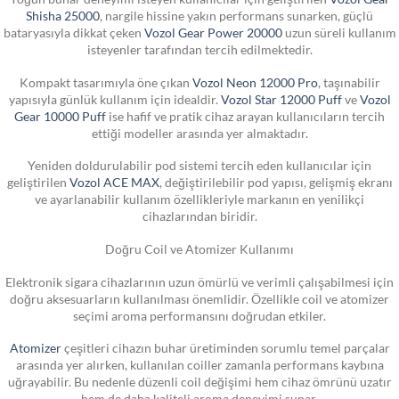
Shisha 25000
, nargile hissine yakın performans sunarken, güçlü
bataryasıyla dikkat çeken
Vozol Gear Power 20000
uzun süreli kullanım
isteyenler tarafından tercih edilmektedir.
Kompakt tasarımıyla öne çıkan
Vozol Neon 12000 Pro
, taşınabilir
yapısıyla günlük kullanım için idealdir.
Vozol Star 12000 Puff
ve
Vozol
Gear 10000 Puff
ise hafif ve pratik cihaz arayan kullanıcıların tercih
ettiği modeller arasında yer almaktadır.
Yeniden doldurulabilir pod sistemi tercih eden kullanıcılar için
geliştirilen
Vozol ACE MAX
, değiştirilebilir pod yapısı, gelişmiş ekranı
ve ayarlanabilir kullanım özellikleriyle markanın en yenilikçi
cihazlarından biridir.
Doğru Coil ve Atomizer Kullanımı
Elektronik sigara cihazlarının uzun ömürlü ve verimli çalışabilmesi için
doğru aksesuarların kullanılması önemlidir. Özellikle coil ve atomizer
seçimi aroma performansını doğrudan etkiler.
Atomizer
çeşitleri cihazın buhar üretiminden sorumlu temel parçalar
arasında yer alırken, kullanılan coiller zamanla performans kaybına
uğrayabilir. Bu nedenle düzenli coil değişimi hem cihaz ömrünü uzatır
hem de daha kaliteli aroma deneyimi sunar.