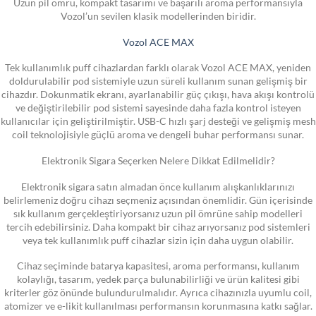
Uzun pil ömrü, kompakt tasarımı ve başarılı aroma performansıyla
Vozol’un sevilen klasik modellerinden biridir.
Vozol ACE MAX
Tek kullanımlık puff cihazlardan farklı olarak Vozol ACE MAX, yeniden
doldurulabilir pod sistemiyle uzun süreli kullanım sunan gelişmiş bir
cihazdır. Dokunmatik ekranı, ayarlanabilir güç çıkışı, hava akışı kontrolü
ve değiştirilebilir pod sistemi sayesinde daha fazla kontrol isteyen
kullanıcılar için geliştirilmiştir. USB-C hızlı şarj desteği ve gelişmiş mesh
coil teknolojisiyle güçlü aroma ve dengeli buhar performansı sunar.
Elektronik Sigara Seçerken Nelere Dikkat Edilmelidir?
Elektronik sigara satın almadan önce kullanım alışkanlıklarınızı
belirlemeniz doğru cihazı seçmeniz açısından önemlidir. Gün içerisinde
sık kullanım gerçekleştiriyorsanız uzun pil ömrüne sahip modelleri
tercih edebilirsiniz. Daha kompakt bir cihaz arıyorsanız pod sistemleri
veya tek kullanımlık puff cihazlar sizin için daha uygun olabilir.
Cihaz seçiminde batarya kapasitesi, aroma performansı, kullanım
kolaylığı, tasarım, yedek parça bulunabilirliği ve ürün kalitesi gibi
kriterler göz önünde bulundurulmalıdır. Ayrıca cihazınızla uyumlu coil,
atomizer ve e-likit kullanılması performansın korunmasına katkı sağlar.