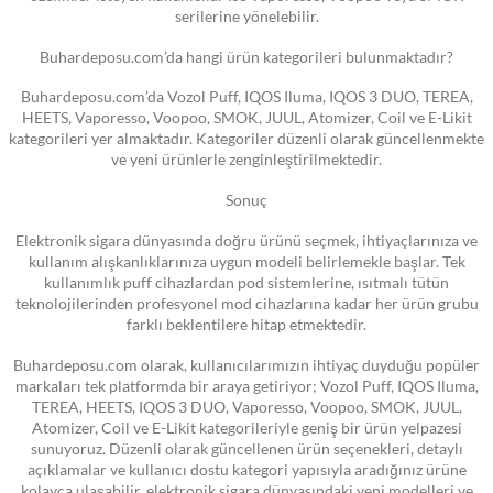
serilerine yönelebilir.
Buhardeposu.com’da hangi ürün kategorileri bulunmaktadır?
Buhardeposu.com’da Vozol Puff, IQOS Iluma, IQOS 3 DUO, TEREA,
HEETS, Vaporesso, Voopoo, SMOK, JUUL, Atomizer, Coil ve E-Likit
kategorileri yer almaktadır. Kategoriler düzenli olarak güncellenmekte
ve yeni ürünlerle zenginleştirilmektedir.
Sonuç
Elektronik sigara dünyasında doğru ürünü seçmek, ihtiyaçlarınıza ve
kullanım alışkanlıklarınıza uygun modeli belirlemekle başlar. Tek
kullanımlık puff cihazlardan pod sistemlerine, ısıtmalı tütün
teknolojilerinden profesyonel mod cihazlarına kadar her ürün grubu
farklı beklentilere hitap etmektedir.
Buhardeposu.com olarak, kullanıcılarımızın ihtiyaç duyduğu popüler
markaları tek platformda bir araya getiriyor; Vozol Puff, IQOS Iluma,
TEREA, HEETS, IQOS 3 DUO, Vaporesso, Voopoo, SMOK, JUUL,
Atomizer, Coil ve E-Likit kategorileriyle geniş bir ürün yelpazesi
sunuyoruz. Düzenli olarak güncellenen ürün seçenekleri, detaylı
açıklamalar ve kullanıcı dostu kategori yapısıyla aradığınız ürüne
kolayca ulaşabilir, elektronik sigara dünyasındaki yeni modelleri ve