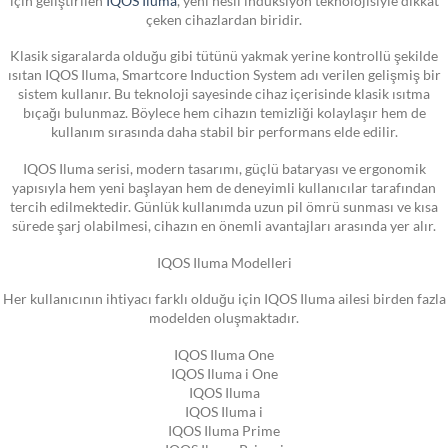
çeken cihazlardan biridir.
Klasik sigaralarda olduğu gibi tütünü yakmak yerine kontrollü şekilde
ısıtan IQOS Iluma, Smartcore Induction System adı verilen gelişmiş bir
sistem kullanır. Bu teknoloji sayesinde cihaz içerisinde klasik ısıtma
bıçağı bulunmaz. Böylece hem cihazın temizliği kolaylaşır hem de
kullanım sırasında daha stabil bir performans elde edilir.
IQOS Iluma serisi, modern tasarımı, güçlü bataryası ve ergonomik
yapısıyla hem yeni başlayan hem de deneyimli kullanıcılar tarafından
tercih edilmektedir. Günlük kullanımda uzun pil ömrü sunması ve kısa
sürede şarj olabilmesi, cihazın en önemli avantajları arasında yer alır.
IQOS Iluma Modelleri
Her kullanıcının ihtiyacı farklı olduğu için IQOS Iluma ailesi birden fazla
modelden oluşmaktadır.
IQOS Iluma One
IQOS Iluma i One
IQOS Iluma
IQOS Iluma i
IQOS Iluma Prime