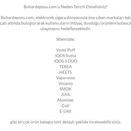
Buhardeposu.com’u Neden Tercih Etmelisiniz?
Buhardeposu.com, elektronik sigara dünyasında öne çıkan markaları tek
çatı altında buluşturarak kullanıcıların ihtiyaç duyduğu ürünlere kolayca
ulaşmasını hedeflemektedir.
Sitemizde;
Vozol Puff
IQOS Iluma
IQOS 3 DUO
TEREA
HEETS
Vaporesso
Voopoo
SMOK
JUUL
Atomizer
Coil
E-Likit
gibi birçok ürün kategorisini detaylı şekilde inceleyebilirsiniz.