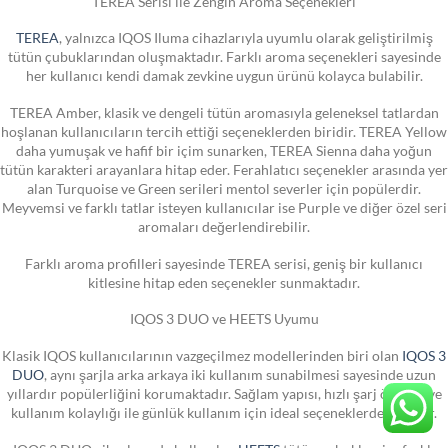
TEREA Serisi ile Zengin Aroma Seçenekleri
TEREA
, yalnızca IQOS Iluma cihazlarıyla uyumlu olarak geliştirilmiş
tütün çubuklarından oluşmaktadır. Farklı aroma seçenekleri sayesinde
her kullanıcı kendi damak zevkine uygun ürünü kolayca bulabilir.
TEREA Amber, klasik ve dengeli tütün aromasıyla geleneksel tatlardan
hoşlanan kullanıcıların tercih ettiği seçeneklerden biridir. TEREA Yellow
daha yumuşak ve hafif bir içim sunarken, TEREA Sienna daha yoğun
tütün karakteri arayanlara hitap eder. Ferahlatıcı seçenekler arasında yer
alan Turquoise ve Green serileri mentol severler için popülerdir.
Meyvemsi ve farklı tatlar isteyen kullanıcılar ise Purple ve diğer özel seri
aromaları değerlendirebilir.
Farklı aroma profilleri sayesinde TEREA serisi, geniş bir kullanıcı
kitlesine hitap eden seçenekler sunmaktadır.
IQOS 3 DUO ve HEETS Uyumu
Klasik IQOS kullanıcılarının vazgeçilmez modellerinden biri olan
IQOS 3
DUO
, aynı şarjla arka arkaya iki kullanım sunabilmesi sayesinde uzun
yıllardır popülerliğini korumaktadır. Sağlam yapısı, hızlı şarj özelliği ve
kullanım kolaylığı ile günlük kullanım için ideal seçeneklerden biridir.