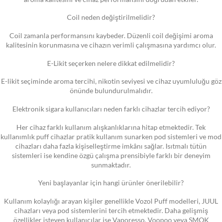
Coil neden değiştirilmelidir?
Coil zamanla performansını kaybeder. Düzenli coil değişimi aroma
kalitesinin korunmasına ve cihazın verimli çalışmasına yardımcı olur.
E-Likit seçerken nelere dikkat edilmelidir?
E-likit seçiminde aroma tercihi, nikotin seviyesi ve cihaz uyumluluğu göz
önünde bulundurulmalıdır.
Elektronik sigara kullanıcıları neden farklı cihazlar tercih ediyor?
Her cihaz farklı kullanım alışkanlıklarına hitap etmektedir. Tek
kullanımlık puff cihazlar pratik kullanım sunarken pod sistemleri ve mod
cihazları daha fazla kişiselleştirme imkânı sağlar. Isıtmalı tütün
sistemleri ise kendine özgü çalışma prensibiyle farklı bir deneyim
sunmaktadır.
Yeni başlayanlar için hangi ürünler önerilebilir?
Kullanım kolaylığı arayan kişiler genellikle Vozol Puff modelleri, JUUL
cihazları veya pod sistemlerini tercih etmektedir. Daha gelişmiş
özellikler isteyen kullanıcılar ise Vaporesso, Voopoo veya SMOK