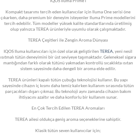
IQOS Iluma Prime i
Kompakt tasarımı tercih eden kullanıcılar için Iluma One serisi öne
çıkarken, daha premium bir deneyim isteyenler Iluma Prime modellerini
tercih edebilir. Tüm modeller yüksek kalite standartlarında üretilmiş
olup yalnızca TEREA ürünleriyle uyumlu olarak çalışmaktadır.
TEREA Çeşitleri ile Zengin Aroma Dünyası
IQOS Iluma kullanıcıları için özel olarak geliştirilen
TEREA
, yeni nesil
ısıtmalı tütün deneyimini bir üst seviyeye taşımaktadır. Geleneksel sigara
mantığından farklı olarak tütünü yakmadan kontrollü sıcaklıkta ısıtan
sistem sayesinde daha dengeli bir aroma elde edilir.
TEREA ürünleri kapalı tütün çubuğu teknolojisi kullanır. Bu yapı
sayesinde cihazın iç kısmı daha temiz kalırken kullanım sırasında tütün
parçacıkları dışarı çıkmaz. Bu teknoloji aynı zamanda cihazın bakım
ihtiyacını azaltır ve daha konforlu bir kullanım sunar.
En Çok Tercih Edilen TEREA Aromaları
TEREA ailesi oldukça geniş aroma seçeneklerine sahiptir.
Klasik tütün seven kullanıcılar için;