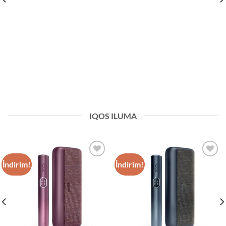
IQOS ILUMA
İndirim!
İndirim!
Add to
Add to
wishlist
wishlist