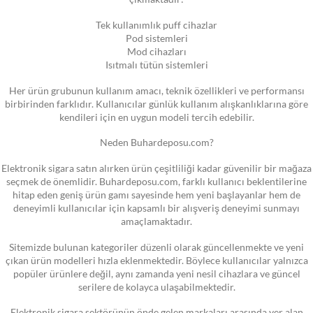
Tek kullanımlık puff cihazlar
Pod sistemleri
Mod cihazları
Isıtmalı tütün sistemleri
Her ürün grubunun kullanım amacı, teknik özellikleri ve performansı
birbirinden farklıdır. Kullanıcılar günlük kullanım alışkanlıklarına göre
kendileri için en uygun modeli tercih edebilir.
Neden Buhardeposu.com?
Elektronik sigara satın alırken ürün çeşitliliği kadar güvenilir bir mağaza
seçmek de önemlidir. Buhardeposu.com, farklı kullanıcı beklentilerine
hitap eden geniş ürün gamı sayesinde hem yeni başlayanlar hem de
deneyimli kullanıcılar için kapsamlı bir alışveriş deneyimi sunmayı
amaçlamaktadır.
Sitemizde bulunan kategoriler düzenli olarak güncellenmekte ve yeni
çıkan ürün modelleri hızla eklenmektedir. Böylece kullanıcılar yalnızca
popüler ürünlere değil, aynı zamanda yeni nesil cihazlara ve güncel
serilere de kolayca ulaşabilmektedir.
Elektronik sigara sektörünün önde gelen markaları arasında yer alan