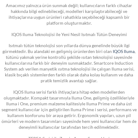
Amacımız yalnızca ürün sunmak değil; kullanıcıların farklı cihazlar
hakkında bilgi edinebileceği, modelleri karşılaştırabileceği ve
ihtiyaçlarına uygun ürünleri rahatlıkla seçebileceği kapsamlı bir
platform oluşturmaktır.
IQOS Iluma Teknolojisi ile Yeni Nesil Isıtmalı Tütün Deneyimi
Isıtmalı tütün teknolojisi son yıllarda dünya genelinde büyük ilgi
görmektedir. Bu alandaki en gelişmiş ürünlerden biri olan
IQOS Iluma
,
tütünü yakmak yerine kontrollü şekilde ısıtan teknolojisi sayesinde
kullanıcılarına farklı bir deneyim sunmaktadır. Smartcore Induction
System adı verilen manyetik ısıtma teknolojisi ile çalışan Iluma serisi,
klasik bıçaklı sistemlerden farklı olarak daha kolay kullanım ve daha
pratik temizlik avantajı sağlar.
IQOS Iluma serisi farklı ihtiyaçlara hitap eden modellerden
oluşmaktadır. Kompakt tasarımıyla Iluma One, gelişmiş özellikleriyle
Iluma i One, premium malzeme kalitesiyle Iluma Prime ve daha üst
segment kullanıcılar için geliştirilen Iluma Prime i serisi, performans ve
kullanım konforunu bir araya getirir. Ergonomik yapıları, uzun pil
ömürleri ve modern tasarımları sayesinde hem yeni kullanıcılar hem de
deneyimli kullanıcılar tarafından tercih edilmektedir.