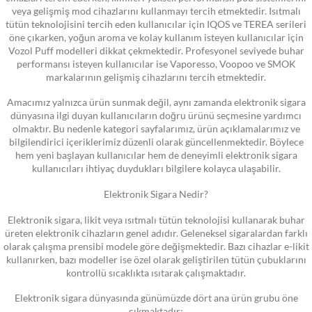
veya gelişmiş mod cihazlarını kullanmayı tercih etmektedir. Isıtmalı
tütün teknolojisini tercih eden kullanıcılar için IQOS ve TEREA serileri
öne çıkarken, yoğun aroma ve kolay kullanım isteyen kullanıcılar için
Vozol Puff modelleri dikkat çekmektedir. Profesyonel seviyede buhar
performansı isteyen kullanıcılar ise Vaporesso, Voopoo ve SMOK
markalarının gelişmiş cihazlarını tercih etmektedir.
Amacımız yalnızca ürün sunmak değil, aynı zamanda elektronik sigara
dünyasına ilgi duyan kullanıcıların doğru ürünü seçmesine yardımcı
olmaktır. Bu nedenle kategori sayfalarımız, ürün açıklamalarımız ve
bilgilendirici içeriklerimiz düzenli olarak güncellenmektedir. Böylece
hem yeni başlayan kullanıcılar hem de deneyimli elektronik sigara
kullanıcıları ihtiyaç duydukları bilgilere kolayca ulaşabilir.
Elektronik Sigara Nedir?
Elektronik sigara, likit veya ısıtmalı tütün teknolojisi kullanarak buhar
üreten elektronik cihazların genel adıdır. Geleneksel sigaralardan farklı
olarak çalışma prensibi modele göre değişmektedir. Bazı cihazlar e-likit
kullanırken, bazı modeller ise özel olarak geliştirilen tütün çubuklarını
kontrollü sıcaklıkta ısıtarak çalışmaktadır.
Elektronik sigara dünyasında günümüzde dört ana ürün grubu öne
çıkmaktadır: