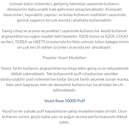
Isıtmalı tütün sistemleri, gelişmiş teknoloji sayesinde kullanıcı
deneyimini daha pratik hale getirmeyi amaçlamaktadır. Kompakt
tasarımları, taşınabilir yapıları ve kolay kullanım özellikleri sayesinde
günlük yaşamın birçok anında rahatlıkla kullanılabilir.
Geniş cihaz ve aroma seçenekleri sayesinde kullanıcılar kendi kullanım
alışkanlıklarına uygun modeli belirleyebilir. IQOS Iluma ve IQOS 3 DUO
serileri, TEREA ve HEETS ürünleriyle birlikte ısıtmalı tütün kategorisinin
en çok tercih edilen ürünleri arasında yer almaktadır.
Popüler Vozol Modelleri
Vozol, farklı kullanım alışkanlıklarına hitap eden geniş ürün yelpazesiyle
dikkat çekmektedir. Tek kullanımlık puff cihazlardan yeniden
doldurulabilir pod sistemlerine kadar birçok farklı seçenek sunan marka,
hem yeni başlayan hem de deneyimli kullanıcılar tarafından tercih
edilmektedir.
Vozol Rave 50000 Puff
Vozol’un en yüksek puff kapasitesine sahip modellerinden biridir. Uzun
kullanım süresi, güçlü bataryası ve yoğun aroma performansıyla dikkat
çeker.