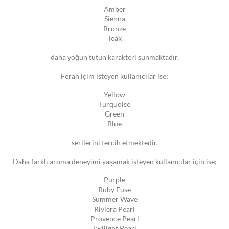
Amber
Sienna
Bronze
Teak
daha yoğun tütün karakteri sunmaktadır.
Ferah içim isteyen kullanıcılar ise;
Yellow
Turquoise
Green
Blue
serilerini tercih etmektedir.
Daha farklı aroma deneyimi yaşamak isteyen kullanıcılar için ise;
Purple
Ruby Fuse
Summer Wave
Riviera Pearl
Provence Pearl
Twilight Pearl