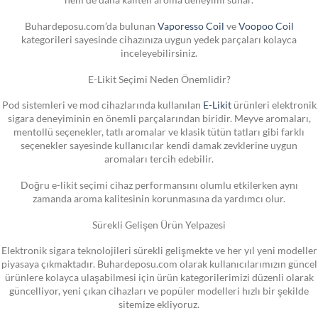
Buhardeposu.com’da bulunan
Vaporesso Coil
ve
Voopoo Coil
kategorileri sayesinde cihazınıza uygun yedek parçaları kolayca
inceleyebilirsiniz.
E-Likit Seçimi Neden Önemlidir?
Pod sistemleri ve mod cihazlarında kullanılan
E-Likit
ürünleri elektronik
sigara deneyiminin en önemli parçalarından biridir. Meyve aromaları,
mentollü seçenekler, tatlı aromalar ve klasik tütün tatları gibi farklı
seçenekler sayesinde kullanıcılar kendi damak zevklerine uygun
aromaları tercih edebilir.
Doğru e-likit seçimi cihaz performansını olumlu etkilerken aynı
zamanda aroma kalitesinin korunmasına da yardımcı olur.
Sürekli Gelişen Ürün Yelpazesi
Elektronik sigara teknolojileri sürekli gelişmekte ve her yıl yeni modeller
piyasaya çıkmaktadır. Buhardeposu.com olarak kullanıcılarımızın güncel
ürünlere kolayca ulaşabilmesi için ürün kategorilerimizi düzenli olarak
güncelliyor, yeni çıkan cihazları ve popüler modelleri hızlı bir şekilde
sitemize ekliyoruz.