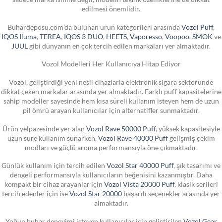
edilmesi önemlidir.
Buhardeposu.com’da bulunan ürün kategorileri arasında
Vozol Puff
,
IQOS Iluma
,
TEREA
,
IQOS 3 DUO
,
HEETS
,
Vaporesso
,
Voopoo
,
SMOK
ve
JUUL
gibi dünyanın en çok tercih edilen markaları yer almaktadır.
Vozol Modelleri Her Kullanıcıya Hitap Ediyor
Vozol, geliştirdiği yeni nesil cihazlarla elektronik sigara sektöründe
dikkat çeken markalar arasında yer almaktadır. Farklı puff kapasitelerine
sahip modeller sayesinde hem kısa süreli kullanım isteyen hem de uzun
pil ömrü arayan kullanıcılar için alternatifler sunmaktadır.
Ürün yelpazesinde yer alan
Vozol Rave 50000 Puff
, yüksek kapasitesiyle
uzun süre kullanım sunarken,
Vozol Rave 40000 Puff
gelişmiş çekim
modları ve güçlü aroma performansıyla öne çıkmaktadır.
Günlük kullanım için tercih edilen
Vozol Star 40000 Puff
, şık tasarımı ve
dengeli performansıyla kullanıcıların beğenisini kazanmıştır. Daha
kompakt bir cihaz arayanlar için
Vozol Vista 20000 Puff
, klasik serileri
tercih edenler için ise
Vozol Star 20000
başarılı seçenekler arasında yer
almaktadır.
Yoğun buhar deneyimi isteyen kullanıcılar için geliştirilen
Vozol Gear