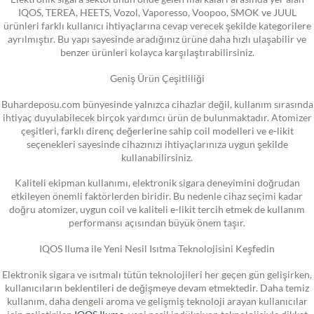
IQOS, TEREA, HEETS, Vozol, Vaporesso, Voopoo, SMOK ve JUUL
ürünleri farklı kullanıcı ihtiyaçlarına cevap verecek şekilde kategorilere
ayrılmıştır. Bu yapı sayesinde aradığınız ürüne daha hızlı ulaşabilir ve
benzer ürünleri kolayca karşılaştırabilirsiniz.
Geniş Ürün Çeşitliliği
Buhardeposu.com bünyesinde yalnızca cihazlar değil, kullanım sırasında
ihtiyaç duyulabilecek birçok yardımcı ürün de bulunmaktadır. Atomizer
çeşitleri, farklı direnç değerlerine sahip coil modelleri ve e-likit
seçenekleri sayesinde cihazınızı ihtiyaçlarınıza uygun şekilde
kullanabilirsiniz.
Kaliteli ekipman kullanımı, elektronik sigara deneyimini doğrudan
etkileyen önemli faktörlerden biridir. Bu nedenle cihaz seçimi kadar
doğru atomizer, uygun coil ve kaliteli e-likit tercih etmek de kullanım
performansı açısından büyük önem taşır.
IQOS Iluma ile Yeni Nesil Isıtma Teknolojisini Keşfedin
Elektronik sigara ve ısıtmalı tütün teknolojileri her geçen gün gelişirken,
kullanıcıların beklentileri de değişmeye devam etmektedir. Daha temiz
kullanım, daha dengeli aroma ve gelişmiş teknoloji arayan kullanıcılar
için geliştirilen
IQOS Iluma
, yeni nesil indüksiyon teknolojisiyle dikkat