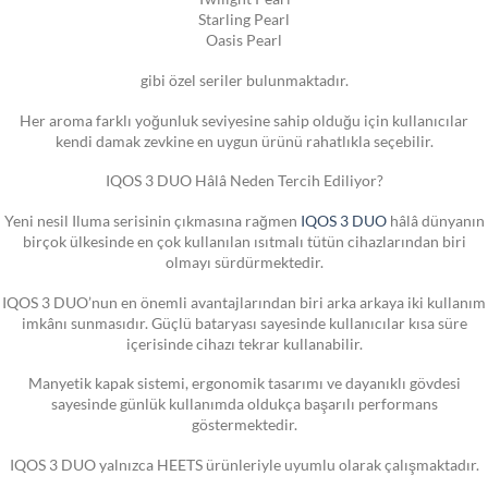
Starling Pearl
Oasis Pearl
gibi özel seriler bulunmaktadır.
Her aroma farklı yoğunluk seviyesine sahip olduğu için kullanıcılar
kendi damak zevkine en uygun ürünü rahatlıkla seçebilir.
IQOS 3 DUO Hâlâ Neden Tercih Ediliyor?
Yeni nesil Iluma serisinin çıkmasına rağmen
IQOS 3 DUO
hâlâ dünyanın
birçok ülkesinde en çok kullanılan ısıtmalı tütün cihazlarından biri
olmayı sürdürmektedir.
IQOS 3 DUO’nun en önemli avantajlarından biri arka arkaya iki kullanım
imkânı sunmasıdır. Güçlü bataryası sayesinde kullanıcılar kısa süre
içerisinde cihazı tekrar kullanabilir.
Manyetik kapak sistemi, ergonomik tasarımı ve dayanıklı gövdesi
sayesinde günlük kullanımda oldukça başarılı performans
göstermektedir.
IQOS 3 DUO yalnızca HEETS ürünleriyle uyumlu olarak çalışmaktadır.