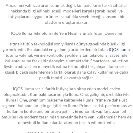
Amacımız yalnızca ürün sunmak değil; kullanıcıların farklı cihazlar
hakkında bilgi edinebileceği, modelleri karşılaştırabileceği ve
ihtiyaçlarına uygun ürünleri rahatlıkla seçebileceği kapsamlı bir
platform oluşturmaktır.
IQOS Iluma Teknolojisi ile Yeni Nesil Isıtmalı Tütün Deneyimi
Isıtmalı tütün teknolojisi son yıllarda dünya genelinde büyük ilgi
görmektedir. Bu alandaki en gelişmiş ürünlerden biri olan
IQOS Iluma
,
tütünü yakmak yerine kontrollü şekilde ısıtan teknolojisi sayesinde
kullanıcılarına farklı bir deneyim sunmaktadır. Smartcore Induction
System adı verilen manyetik ısıtma teknolojisi ile çalışan Iluma serisi,
klasik bıçaklı sistemlerden farklı olarak daha kolay kullanım ve daha
pratik temizlik avantajı sağlar.
IQOS Iluma serisi farklı ihtiyaçlara hitap eden modellerden
oluşmaktadır. Kompakt tasarımıyla Iluma One, gelişmiş özellikleriyle
Iluma i One, premium malzeme kalitesiyle Iluma Prime ve daha üst
segment kullanıcılar için geliştirilen Iluma Prime i serisi, performans ve
kullanım konforunu bir araya getirir. Ergonomik yapıları, uzun pil
ömürleri ve modern tasarımları sayesinde hem yeni kullanıcılar hem de
deneyimli kullanıcılar tarafından tercih edilmektedir.