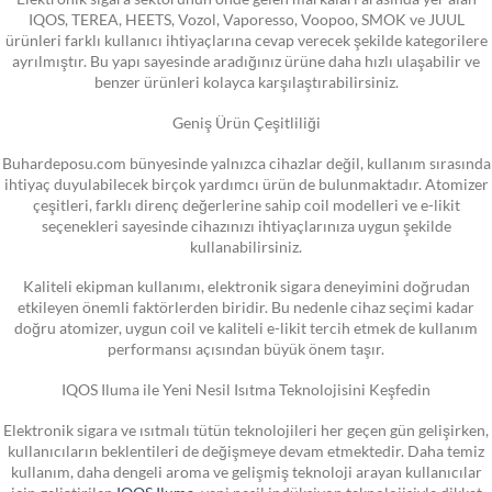
IQOS, TEREA, HEETS, Vozol, Vaporesso, Voopoo, SMOK ve JUUL
ürünleri farklı kullanıcı ihtiyaçlarına cevap verecek şekilde kategorilere
ayrılmıştır. Bu yapı sayesinde aradığınız ürüne daha hızlı ulaşabilir ve
benzer ürünleri kolayca karşılaştırabilirsiniz.
Geniş Ürün Çeşitliliği
Buhardeposu.com bünyesinde yalnızca cihazlar değil, kullanım sırasında
ihtiyaç duyulabilecek birçok yardımcı ürün de bulunmaktadır. Atomizer
çeşitleri, farklı direnç değerlerine sahip coil modelleri ve e-likit
seçenekleri sayesinde cihazınızı ihtiyaçlarınıza uygun şekilde
kullanabilirsiniz.
Kaliteli ekipman kullanımı, elektronik sigara deneyimini doğrudan
etkileyen önemli faktörlerden biridir. Bu nedenle cihaz seçimi kadar
doğru atomizer, uygun coil ve kaliteli e-likit tercih etmek de kullanım
performansı açısından büyük önem taşır.
IQOS Iluma ile Yeni Nesil Isıtma Teknolojisini Keşfedin
Elektronik sigara ve ısıtmalı tütün teknolojileri her geçen gün gelişirken,
kullanıcıların beklentileri de değişmeye devam etmektedir. Daha temiz
kullanım, daha dengeli aroma ve gelişmiş teknoloji arayan kullanıcılar
için geliştirilen
IQOS Iluma
, yeni nesil indüksiyon teknolojisiyle dikkat