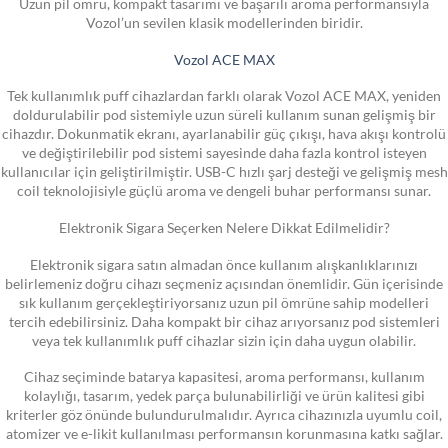
Uzun pil ömrü, kompakt tasarımı ve başarılı aroma performansıyla
Vozol’un sevilen klasik modellerinden biridir.
Vozol ACE MAX
Tek kullanımlık puff cihazlardan farklı olarak Vozol ACE MAX, yeniden
doldurulabilir pod sistemiyle uzun süreli kullanım sunan gelişmiş bir
cihazdır. Dokunmatik ekranı, ayarlanabilir güç çıkışı, hava akışı kontrolü
ve değiştirilebilir pod sistemi sayesinde daha fazla kontrol isteyen
kullanıcılar için geliştirilmiştir. USB-C hızlı şarj desteği ve gelişmiş mesh
coil teknolojisiyle güçlü aroma ve dengeli buhar performansı sunar.
Elektronik Sigara Seçerken Nelere Dikkat Edilmelidir?
Elektronik sigara satın almadan önce kullanım alışkanlıklarınızı
belirlemeniz doğru cihazı seçmeniz açısından önemlidir. Gün içerisinde
sık kullanım gerçekleştiriyorsanız uzun pil ömrüne sahip modelleri
tercih edebilirsiniz. Daha kompakt bir cihaz arıyorsanız pod sistemleri
veya tek kullanımlık puff cihazlar sizin için daha uygun olabilir.
Cihaz seçiminde batarya kapasitesi, aroma performansı, kullanım
kolaylığı, tasarım, yedek parça bulunabilirliği ve ürün kalitesi gibi
kriterler göz önünde bulundurulmalıdır. Ayrıca cihazınızla uyumlu coil,
atomizer ve e-likit kullanılması performansın korunmasına katkı sağlar.