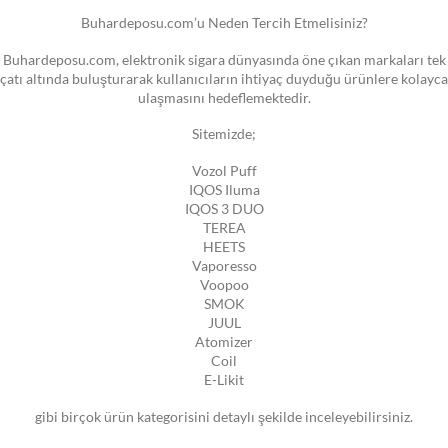
Buhardeposu.com’u Neden Tercih Etmelisiniz?
Buhardeposu.com, elektronik sigara dünyasında öne çıkan markaları tek
çatı altında buluşturarak kullanıcıların ihtiyaç duyduğu ürünlere kolayca
ulaşmasını hedeflemektedir.
Sitemizde;
Vozol Puff
IQOS Iluma
IQOS 3 DUO
TEREA
HEETS
Vaporesso
Voopoo
SMOK
JUUL
Atomizer
Coil
E-Likit
gibi birçok ürün kategorisini detaylı şekilde inceleyebilirsiniz.