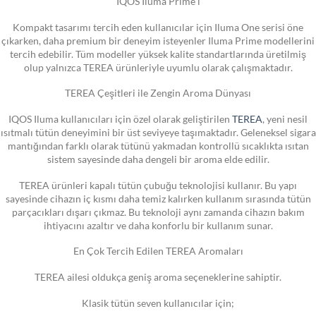
IQOS Iluma Prime i
Kompakt tasarımı tercih eden kullanıcılar için Iluma One serisi öne
çıkarken, daha premium bir deneyim isteyenler Iluma Prime modellerini
tercih edebilir. Tüm modeller yüksek kalite standartlarında üretilmiş
olup yalnızca TEREA ürünleriyle uyumlu olarak çalışmaktadır.
TEREA Çeşitleri ile Zengin Aroma Dünyası
IQOS Iluma kullanıcıları için özel olarak geliştirilen
TEREA
, yeni nesil
ısıtmalı tütün deneyimini bir üst seviyeye taşımaktadır. Geleneksel sigara
mantığından farklı olarak tütünü yakmadan kontrollü sıcaklıkta ısıtan
sistem sayesinde daha dengeli bir aroma elde edilir.
TEREA ürünleri kapalı tütün çubuğu teknolojisi kullanır. Bu yapı
sayesinde cihazın iç kısmı daha temiz kalırken kullanım sırasında tütün
parçacıkları dışarı çıkmaz. Bu teknoloji aynı zamanda cihazın bakım
ihtiyacını azaltır ve daha konforlu bir kullanım sunar.
En Çok Tercih Edilen TEREA Aromaları
TEREA ailesi oldukça geniş aroma seçeneklerine sahiptir.
Klasik tütün seven kullanıcılar için;