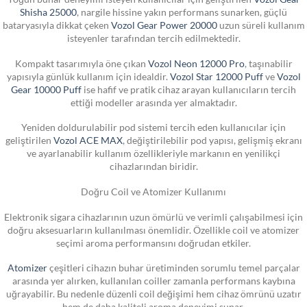
Shisha 25000
, nargile hissine yakın performans sunarken, güçlü
bataryasıyla dikkat çeken
Vozol Gear Power 20000
uzun süreli kullanım
isteyenler tarafından tercih edilmektedir.
Kompakt tasarımıyla öne çıkan
Vozol Neon 12000 Pro
, taşınabilir
yapısıyla günlük kullanım için idealdir.
Vozol Star 12000 Puff
ve
Vozol
Gear 10000 Puff
ise hafif ve pratik cihaz arayan kullanıcıların tercih
ettiği modeller arasında yer almaktadır.
Yeniden doldurulabilir pod sistemi tercih eden kullanıcılar için
geliştirilen
Vozol ACE MAX
, değiştirilebilir pod yapısı, gelişmiş ekranı
ve ayarlanabilir kullanım özellikleriyle markanın en yenilikçi
cihazlarından biridir.
Doğru Coil ve Atomizer Kullanımı
Elektronik sigara cihazlarının uzun ömürlü ve verimli çalışabilmesi için
doğru aksesuarların kullanılması önemlidir. Özellikle coil ve atomizer
seçimi aroma performansını doğrudan etkiler.
Atomizer
çeşitleri cihazın buhar üretiminden sorumlu temel parçalar
arasında yer alırken, kullanılan coiller zamanla performans kaybına
uğrayabilir. Bu nedenle düzenli coil değişimi hem cihaz ömrünü uzatır
hem de daha kaliteli aroma deneyimi sunar.