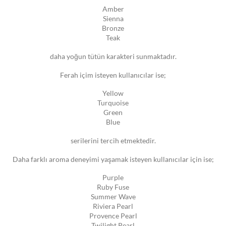
Amber
Sienna
Bronze
Teak
daha yoğun tütün karakteri sunmaktadır.
Ferah içim isteyen kullanıcılar ise;
Yellow
Turquoise
Green
Blue
serilerini tercih etmektedir.
Daha farklı aroma deneyimi yaşamak isteyen kullanıcılar için ise;
Purple
Ruby Fuse
Summer Wave
Riviera Pearl
Provence Pearl
Twilight Pearl