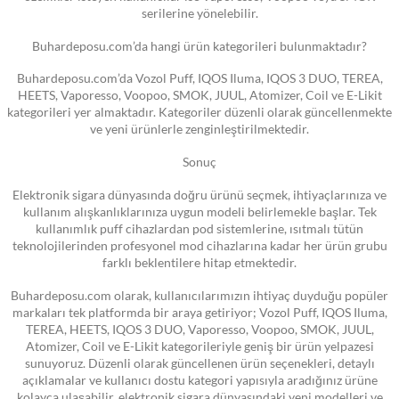
serilerine yönelebilir.
Buhardeposu.com’da hangi ürün kategorileri bulunmaktadır?
Buhardeposu.com’da Vozol Puff, IQOS Iluma, IQOS 3 DUO, TEREA,
HEETS, Vaporesso, Voopoo, SMOK, JUUL, Atomizer, Coil ve E-Likit
kategorileri yer almaktadır. Kategoriler düzenli olarak güncellenmekte
ve yeni ürünlerle zenginleştirilmektedir.
Sonuç
Elektronik sigara dünyasında doğru ürünü seçmek, ihtiyaçlarınıza ve
kullanım alışkanlıklarınıza uygun modeli belirlemekle başlar. Tek
kullanımlık puff cihazlardan pod sistemlerine, ısıtmalı tütün
teknolojilerinden profesyonel mod cihazlarına kadar her ürün grubu
farklı beklentilere hitap etmektedir.
Buhardeposu.com olarak, kullanıcılarımızın ihtiyaç duyduğu popüler
markaları tek platformda bir araya getiriyor; Vozol Puff, IQOS Iluma,
TEREA, HEETS, IQOS 3 DUO, Vaporesso, Voopoo, SMOK, JUUL,
Atomizer, Coil ve E-Likit kategorileriyle geniş bir ürün yelpazesi
sunuyoruz. Düzenli olarak güncellenen ürün seçenekleri, detaylı
açıklamalar ve kullanıcı dostu kategori yapısıyla aradığınız ürüne
kolayca ulaşabilir, elektronik sigara dünyasındaki yeni modelleri ve