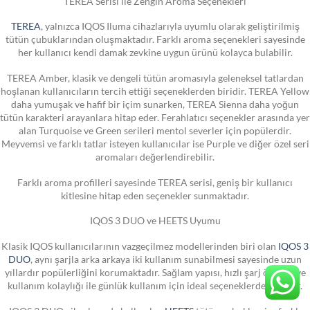
TEREA Serisi ile Zengin Aroma Seçenekleri
TEREA
, yalnızca IQOS Iluma cihazlarıyla uyumlu olarak geliştirilmiş
tütün çubuklarından oluşmaktadır. Farklı aroma seçenekleri sayesinde
her kullanıcı kendi damak zevkine uygun ürünü kolayca bulabilir.
TEREA Amber, klasik ve dengeli tütün aromasıyla geleneksel tatlardan
hoşlanan kullanıcıların tercih ettiği seçeneklerden biridir. TEREA Yellow
daha yumuşak ve hafif bir içim sunarken, TEREA Sienna daha yoğun
tütün karakteri arayanlara hitap eder. Ferahlatıcı seçenekler arasında yer
alan Turquoise ve Green serileri mentol severler için popülerdir.
Meyvemsi ve farklı tatlar isteyen kullanıcılar ise Purple ve diğer özel seri
aromaları değerlendirebilir.
Farklı aroma profilleri sayesinde TEREA serisi, geniş bir kullanıcı
kitlesine hitap eden seçenekler sunmaktadır.
IQOS 3 DUO ve HEETS Uyumu
Klasik IQOS kullanıcılarının vazgeçilmez modellerinden biri olan
IQOS 3
DUO
, aynı şarjla arka arkaya iki kullanım sunabilmesi sayesinde uzun
yıllardır popülerliğini korumaktadır. Sağlam yapısı, hızlı şarj özelliği ve
kullanım kolaylığı ile günlük kullanım için ideal seçeneklerden biridir.