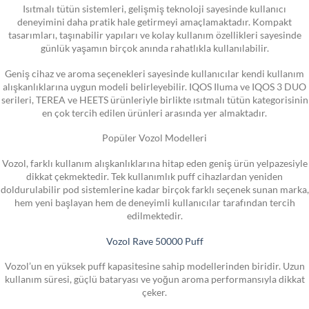
Isıtmalı tütün sistemleri, gelişmiş teknoloji sayesinde kullanıcı
deneyimini daha pratik hale getirmeyi amaçlamaktadır. Kompakt
tasarımları, taşınabilir yapıları ve kolay kullanım özellikleri sayesinde
günlük yaşamın birçok anında rahatlıkla kullanılabilir.
Geniş cihaz ve aroma seçenekleri sayesinde kullanıcılar kendi kullanım
alışkanlıklarına uygun modeli belirleyebilir. IQOS Iluma ve IQOS 3 DUO
serileri, TEREA ve HEETS ürünleriyle birlikte ısıtmalı tütün kategorisinin
en çok tercih edilen ürünleri arasında yer almaktadır.
Popüler Vozol Modelleri
Vozol, farklı kullanım alışkanlıklarına hitap eden geniş ürün yelpazesiyle
dikkat çekmektedir. Tek kullanımlık puff cihazlardan yeniden
doldurulabilir pod sistemlerine kadar birçok farklı seçenek sunan marka,
hem yeni başlayan hem de deneyimli kullanıcılar tarafından tercih
edilmektedir.
Vozol Rave 50000 Puff
Vozol’un en yüksek puff kapasitesine sahip modellerinden biridir. Uzun
kullanım süresi, güçlü bataryası ve yoğun aroma performansıyla dikkat
çeker.