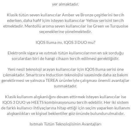
yer almaktadır.
Klasik tütün seven kullanıcılar Amber ve Bronze çeşitlerini tercih
ederken, daha hafif içim isteyen kullanıcılar Yellow serisini tercih
etmektedir. Mentollü aroma seven kullanıcılar ise Green ve Turquoise
seçeneklerine yönelmektedir.
IQOS Iluma mı, IQOS 3 DUO mu?
Elektronik sigara ve ısıtmalı tütün kullanıcılarının en sık sorduğu
sorulardan biri de hangi cihazın tercih edilmesi gerektiğidir.
Yeni nesil teknoloji arayan kullanıcılar için IQOS Iluma serisi öne
çıkmaktadır. Smartcore Induction teknolojisi sayesinde daha az bakım
gerektirmesi ve yalnızca TEREA ürünleriyle çalışması önemli avantajlar
sunmaktadır.
Klasik kullanım alışkanlığını devam ettirmek isteyen kullanıcılar ise
IQOS 3 DUO ve HEETS kombinasyonunu tercih edebilir. Her iki sistem
de farklı kullanıcı ihtiyaçlarına hitap ettiği için seçim yaparken kullanım
alışkanlıkları ve kişisel beklentiler göz önünde bulundurulmalıdır.
Isıtmalı Tütün Teknolojisinin Avantajları