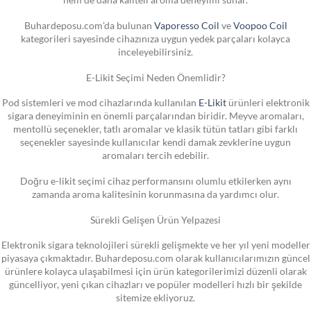
Buhardeposu.com’da bulunan
Vaporesso Coil
ve
Voopoo Coil
kategorileri sayesinde cihazınıza uygun yedek parçaları kolayca
inceleyebilirsiniz.
E-Likit Seçimi Neden Önemlidir?
Pod sistemleri ve mod cihazlarında kullanılan
E-Likit
ürünleri elektronik
sigara deneyiminin en önemli parçalarından biridir. Meyve aromaları,
mentollü seçenekler, tatlı aromalar ve klasik tütün tatları gibi farklı
seçenekler sayesinde kullanıcılar kendi damak zevklerine uygun
aromaları tercih edebilir.
Doğru e-likit seçimi cihaz performansını olumlu etkilerken aynı
zamanda aroma kalitesinin korunmasına da yardımcı olur.
Sürekli Gelişen Ürün Yelpazesi
Elektronik sigara teknolojileri sürekli gelişmekte ve her yıl yeni modeller
piyasaya çıkmaktadır. Buhardeposu.com olarak kullanıcılarımızın güncel
ürünlere kolayca ulaşabilmesi için ürün kategorilerimizi düzenli olarak
güncelliyor, yeni çıkan cihazları ve popüler modelleri hızlı bir şekilde
sitemize ekliyoruz.