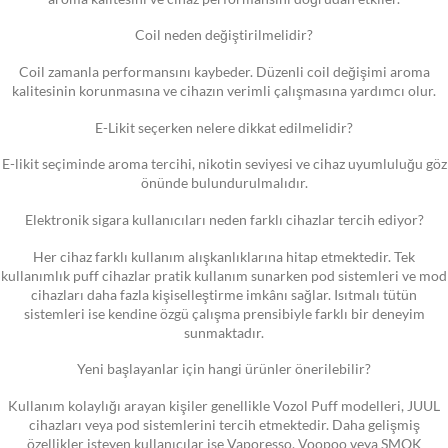
Coil neden değiştirilmelidir?
Coil zamanla performansını kaybeder. Düzenli coil değişimi aroma
kalitesinin korunmasına ve cihazın verimli çalışmasına yardımcı olur.
E-Likit seçerken nelere dikkat edilmelidir?
E-likit seçiminde aroma tercihi, nikotin seviyesi ve cihaz uyumluluğu göz
önünde bulundurulmalıdır.
Elektronik sigara kullanıcıları neden farklı cihazlar tercih ediyor?
Her cihaz farklı kullanım alışkanlıklarına hitap etmektedir. Tek
kullanımlık puff cihazlar pratik kullanım sunarken pod sistemleri ve mod
cihazları daha fazla kişiselleştirme imkânı sağlar. Isıtmalı tütün
sistemleri ise kendine özgü çalışma prensibiyle farklı bir deneyim
sunmaktadır.
Yeni başlayanlar için hangi ürünler önerilebilir?
Kullanım kolaylığı arayan kişiler genellikle Vozol Puff modelleri, JUUL
cihazları veya pod sistemlerini tercih etmektedir. Daha gelişmiş
özellikler isteyen kullanıcılar ise Vaporesso, Voopoo veya SMOK