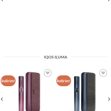
IQOS ILUMA
İndirim!
İndirim!
Add to
Add to
wishlist
wishlist