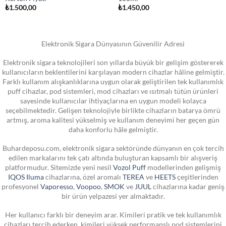
₺
1.500,00
₺
1.450,00
Elektronik Sigara Dünyasının Güvenilir Adresi
Elektronik sigara teknolojileri son yıllarda büyük bir gelişim göstererek
kullanıcıların beklentilerini karşılayan modern cihazlar hâline gelmiştir.
Farklı kullanım alışkanlıklarına uygun olarak geliştirilen tek kullanımlık
puff cihazlar, pod sistemleri, mod cihazları ve ısıtmalı tütün ürünleri
sayesinde kullanıcılar ihtiyaçlarına en uygun modeli kolayca
seçebilmektedir. Gelişen teknolojiyle birlikte cihazların batarya ömrü
artmış, aroma kalitesi yükselmiş ve kullanım deneyimi her geçen gün
daha konforlu hâle gelmiştir.
Buhardeposu.com, elektronik sigara sektöründe dünyanın en çok tercih
edilen markalarını tek çatı altında buluşturan kapsamlı bir alışveriş
platformudur. Sitemizde yeni nesil
Vozol Puff
modellerinden gelişmiş
IQOS Iluma
cihazlarına, özel aromalı
TEREA
ve
HEETS
çeşitlerinden
profesyonel
Vaporesso
,
Voopoo
,
SMOK
ve
JUUL
cihazlarına kadar geniş
bir ürün yelpazesi yer almaktadır.
Her kullanıcı farklı bir deneyim arar. Kimileri pratik ve tek kullanımlık
cihazları tercih ederken, kimileri yüksek performanslı pod sistemlerini