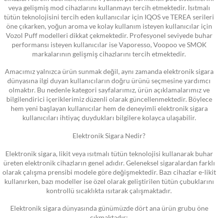
veya gelişmiş mod cihazlarını kullanmayı tercih etmektedir. Isıtmalı
tütün teknolojisini tercih eden kullanıcılar için IQOS ve TEREA serileri
öne çıkarken, yoğun aroma ve kolay kullanım isteyen kullanıcılar için
Vozol Puff modelleri dikkat çekmektedir. Profesyonel seviyede buhar
performansı isteyen kullanıcılar ise Vaporesso, Voopoo ve SMOK
markalarının gelişmiş cihazlarını tercih etmektedir.
Amacımız yalnızca ürün sunmak değil, aynı zamanda elektronik sigara
dünyasına ilgi duyan kullanıcıların doğru ürünü seçmesine yardımcı
olmaktır. Bu nedenle kategori sayfalarımız, ürün açıklamalarımız ve
bilgilendirici içeriklerimiz düzenli olarak güncellenmektedir. Böylece
hem yeni başlayan kullanıcılar hem de deneyimli elektronik sigara
kullanıcıları ihtiyaç duydukları bilgilere kolayca ulaşabilir.
Elektronik Sigara Nedir?
Elektronik sigara, likit veya ısıtmalı tütün teknolojisi kullanarak buhar
üreten elektronik cihazların genel adıdır. Geleneksel sigaralardan farklı
olarak çalışma prensibi modele göre değişmektedir. Bazı cihazlar e-likit
kullanırken, bazı modeller ise özel olarak geliştirilen tütün çubuklarını
kontrollü sıcaklıkta ısıtarak çalışmaktadır.
Elektronik sigara dünyasında günümüzde dört ana ürün grubu öne
çıkmaktadır: