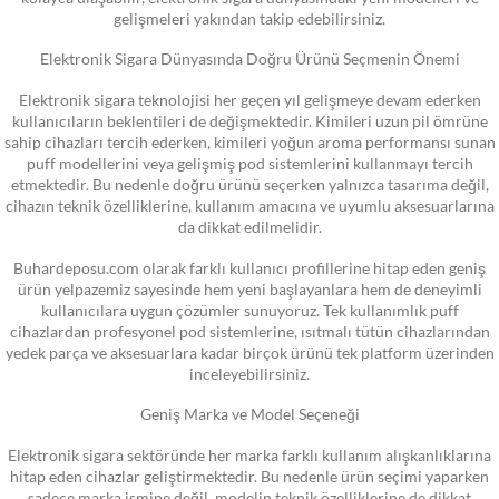
gelişmeleri yakından takip edebilirsiniz.
Elektronik Sigara Dünyasında Doğru Ürünü Seçmenin Önemi
Elektronik sigara teknolojisi her geçen yıl gelişmeye devam ederken
kullanıcıların beklentileri de değişmektedir. Kimileri uzun pil ömrüne
sahip cihazları tercih ederken, kimileri yoğun aroma performansı sunan
puff modellerini veya gelişmiş pod sistemlerini kullanmayı tercih
etmektedir. Bu nedenle doğru ürünü seçerken yalnızca tasarıma değil,
cihazın teknik özelliklerine, kullanım amacına ve uyumlu aksesuarlarına
da dikkat edilmelidir.
Buhardeposu.com olarak farklı kullanıcı profillerine hitap eden geniş
ürün yelpazemiz sayesinde hem yeni başlayanlara hem de deneyimli
kullanıcılara uygun çözümler sunuyoruz. Tek kullanımlık puff
cihazlardan profesyonel pod sistemlerine, ısıtmalı tütün cihazlarından
yedek parça ve aksesuarlara kadar birçok ürünü tek platform üzerinden
inceleyebilirsiniz.
Geniş Marka ve Model Seçeneği
Elektronik sigara sektöründe her marka farklı kullanım alışkanlıklarına
hitap eden cihazlar geliştirmektedir. Bu nedenle ürün seçimi yaparken
sadece marka ismine değil, modelin teknik özelliklerine de dikkat