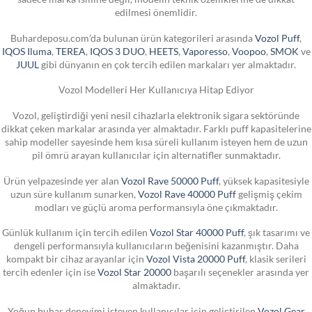
edilmesi önemlidir.
Buhardeposu.com’da bulunan ürün kategorileri arasında
Vozol Puff
,
IQOS Iluma
,
TEREA
,
IQOS 3 DUO
,
HEETS
,
Vaporesso
,
Voopoo
,
SMOK
ve
JUUL
gibi dünyanın en çok tercih edilen markaları yer almaktadır.
Vozol Modelleri Her Kullanıcıya Hitap Ediyor
Vozol, geliştirdiği yeni nesil cihazlarla elektronik sigara sektöründe
dikkat çeken markalar arasında yer almaktadır. Farklı puff kapasitelerine
sahip modeller sayesinde hem kısa süreli kullanım isteyen hem de uzun
pil ömrü arayan kullanıcılar için alternatifler sunmaktadır.
Ürün yelpazesinde yer alan
Vozol Rave 50000 Puff
, yüksek kapasitesiyle
uzun süre kullanım sunarken,
Vozol Rave 40000 Puff
gelişmiş çekim
modları ve güçlü aroma performansıyla öne çıkmaktadır.
Günlük kullanım için tercih edilen
Vozol Star 40000 Puff
, şık tasarımı ve
dengeli performansıyla kullanıcıların beğenisini kazanmıştır. Daha
kompakt bir cihaz arayanlar için
Vozol Vista 20000 Puff
, klasik serileri
tercih edenler için ise
Vozol Star 20000
başarılı seçenekler arasında yer
almaktadır.
Yoğun buhar deneyimi isteyen kullanıcılar için geliştirilen
Vozol Gear