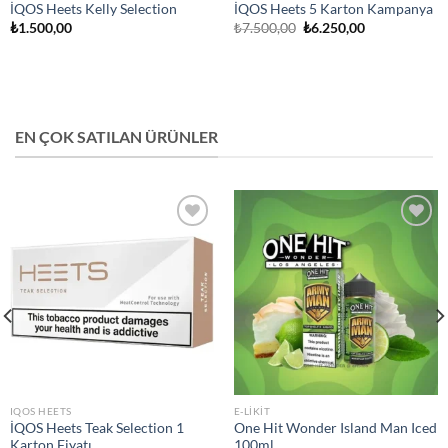
İQOS Heets Kelly Selection
İQOS Heets 5 Karton Kampanya
Orijinal
Şu
₺
1.500,00
₺
7.500,00
₺
6.250,00
fiyat:
andaki
₺7.500,00.
fiyat:
₺6.250,00.
EN ÇOK SATILAN ÜRÜNLER
Add to
Add to
wishlist
wishlist
IQOS HEETS
E-LIKIT
İQOS Heets Teak Selection 1
One Hit Wonder Island Man Iced
Karton Fiyatı
100ml