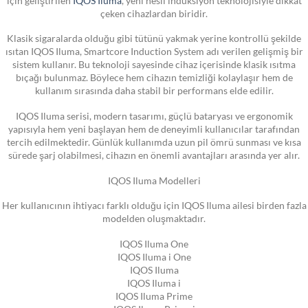
çeken cihazlardan biridir.
Klasik sigaralarda olduğu gibi tütünü yakmak yerine kontrollü şekilde
ısıtan IQOS Iluma, Smartcore Induction System adı verilen gelişmiş bir
sistem kullanır. Bu teknoloji sayesinde cihaz içerisinde klasik ısıtma
bıçağı bulunmaz. Böylece hem cihazın temizliği kolaylaşır hem de
kullanım sırasında daha stabil bir performans elde edilir.
IQOS Iluma serisi, modern tasarımı, güçlü bataryası ve ergonomik
yapısıyla hem yeni başlayan hem de deneyimli kullanıcılar tarafından
tercih edilmektedir. Günlük kullanımda uzun pil ömrü sunması ve kısa
sürede şarj olabilmesi, cihazın en önemli avantajları arasında yer alır.
IQOS Iluma Modelleri
Her kullanıcının ihtiyacı farklı olduğu için IQOS Iluma ailesi birden fazla
modelden oluşmaktadır.
IQOS Iluma One
IQOS Iluma i One
IQOS Iluma
IQOS Iluma i
IQOS Iluma Prime