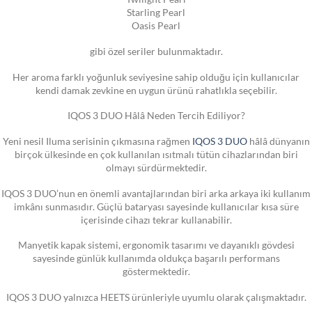
Starling Pearl
Oasis Pearl
gibi özel seriler bulunmaktadır.
Her aroma farklı yoğunluk seviyesine sahip olduğu için kullanıcılar
kendi damak zevkine en uygun ürünü rahatlıkla seçebilir.
IQOS 3 DUO Hâlâ Neden Tercih Ediliyor?
Yeni nesil Iluma serisinin çıkmasına rağmen
IQOS 3 DUO
hâlâ dünyanın
birçok ülkesinde en çok kullanılan ısıtmalı tütün cihazlarından biri
olmayı sürdürmektedir.
IQOS 3 DUO’nun en önemli avantajlarından biri arka arkaya iki kullanım
imkânı sunmasıdır. Güçlü bataryası sayesinde kullanıcılar kısa süre
içerisinde cihazı tekrar kullanabilir.
Manyetik kapak sistemi, ergonomik tasarımı ve dayanıklı gövdesi
sayesinde günlük kullanımda oldukça başarılı performans
göstermektedir.
IQOS 3 DUO yalnızca HEETS ürünleriyle uyumlu olarak çalışmaktadır.