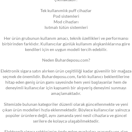
Tek kullanımlık puff cihazlar
Pod sistemleri
Mod cihazları
Isıtmalı tütün sistemleri
Her ürün grubunun kullanım amacı, teknik özellikleri ve performansı
birbirinden farklıdır. Kullanıcılar günlük kullanım alışkanlıklarına göre
kendileri için en uygun modeli tercih edebilir.
Neden Buhardeposu.com?
Elektronik sigara satın alırken ürün çeşitliliği kadar güvenilir bir mağaza
seçmek de önemlidir. Buhardeposu.com, farklı kullanıcı beklentilerine
hitap eden geniş ürün gamı sayesinde hem yeni başlayanlar hem de
deneyimli kullanıcılar için kapsamlı bir alışveriş deneyimi sunmayı
amaçlamaktadır.
Sitemizde bulunan kategoriler düzenli olarak güncellenmekte ve yeni
çıkan ürün modelleri hızla eklenmektedir. Böylece kullanıcılar yalnızca
popüler ürünlere değil, aynı zamanda yeni nesil cihazlara ve güncel
serilere de kolayca ulaşabilmektedir.
Elektronik sigara sektörünün önde gelen markaları arasında yer alan