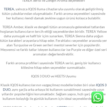
TEREA Serisi ile Zengin Aroma Seçenekleri
TEREA
, yalnızca IQOS Iluma cihazlarıyla uyumlu olarak geliştirilmiş
tütün çubuklarından oluşmaktadır. Farklı aroma seçenekleri sayesinde
her kullanıcı kendi damak zevkine uygun ürünü kolayca bulabilir.
TEREA Amber, klasik ve dengeli tütün aromasıyla geleneksel tatlardan
hoşlanan kullanıcıların tercih ettiği seçeneklerden biridir. TEREA Yellow
daha yumuşak ve hafif bir içim sunarken, TEREA Sienna daha yoğun
tütün karakteri arayanlara hitap eder. Ferahlatıcı seçenekler arasında yer
alan Turquoise ve Green serileri mentol severler için popülerdir.
Meyvemsi ve farklı tatlar isteyen kullanıcılar ise Purple ve diğer özel seri
aromaları değerlendirebilir.
Farklı aroma profilleri sayesinde TEREA serisi, geniş bir kullanıcı
kitlesine hitap eden seçenekler sunmaktadır.
IQOS 3 DUO ve HEETS Uyumu
Klasik IQOS kullanıcılarının vazgeçilmez modellerinden biri olan
IQOS 3
DUO
, aynı şarjla arka arkaya iki kullanım sunabilmesi sayesinde uzun
yıllardır popülerliğini korumaktadır. Sağlam yapısı, hızlı şarj özelliği ve
kullanım kolaylığı ile günlük kullanım için ideal seçeneklerden biridir.