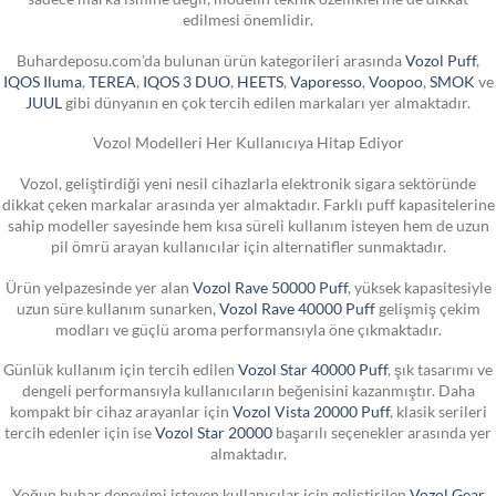
edilmesi önemlidir.
Buhardeposu.com’da bulunan ürün kategorileri arasında
Vozol Puff
,
IQOS Iluma
,
TEREA
,
IQOS 3 DUO
,
HEETS
,
Vaporesso
,
Voopoo
,
SMOK
ve
JUUL
gibi dünyanın en çok tercih edilen markaları yer almaktadır.
Vozol Modelleri Her Kullanıcıya Hitap Ediyor
Vozol, geliştirdiği yeni nesil cihazlarla elektronik sigara sektöründe
dikkat çeken markalar arasında yer almaktadır. Farklı puff kapasitelerine
sahip modeller sayesinde hem kısa süreli kullanım isteyen hem de uzun
pil ömrü arayan kullanıcılar için alternatifler sunmaktadır.
Ürün yelpazesinde yer alan
Vozol Rave 50000 Puff
, yüksek kapasitesiyle
uzun süre kullanım sunarken,
Vozol Rave 40000 Puff
gelişmiş çekim
modları ve güçlü aroma performansıyla öne çıkmaktadır.
Günlük kullanım için tercih edilen
Vozol Star 40000 Puff
, şık tasarımı ve
dengeli performansıyla kullanıcıların beğenisini kazanmıştır. Daha
kompakt bir cihaz arayanlar için
Vozol Vista 20000 Puff
, klasik serileri
tercih edenler için ise
Vozol Star 20000
başarılı seçenekler arasında yer
almaktadır.
Yoğun buhar deneyimi isteyen kullanıcılar için geliştirilen
Vozol Gear