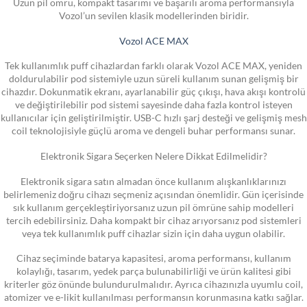
Uzun pil ömrü, kompakt tasarımı ve başarılı aroma performansıyla
Vozol’un sevilen klasik modellerinden biridir.
Vozol ACE MAX
Tek kullanımlık puff cihazlardan farklı olarak Vozol ACE MAX, yeniden
doldurulabilir pod sistemiyle uzun süreli kullanım sunan gelişmiş bir
cihazdır. Dokunmatik ekranı, ayarlanabilir güç çıkışı, hava akışı kontrolü
ve değiştirilebilir pod sistemi sayesinde daha fazla kontrol isteyen
kullanıcılar için geliştirilmiştir. USB-C hızlı şarj desteği ve gelişmiş mesh
coil teknolojisiyle güçlü aroma ve dengeli buhar performansı sunar.
Elektronik Sigara Seçerken Nelere Dikkat Edilmelidir?
Elektronik sigara satın almadan önce kullanım alışkanlıklarınızı
belirlemeniz doğru cihazı seçmeniz açısından önemlidir. Gün içerisinde
sık kullanım gerçekleştiriyorsanız uzun pil ömrüne sahip modelleri
tercih edebilirsiniz. Daha kompakt bir cihaz arıyorsanız pod sistemleri
veya tek kullanımlık puff cihazlar sizin için daha uygun olabilir.
Cihaz seçiminde batarya kapasitesi, aroma performansı, kullanım
kolaylığı, tasarım, yedek parça bulunabilirliği ve ürün kalitesi gibi
kriterler göz önünde bulundurulmalıdır. Ayrıca cihazınızla uyumlu coil,
atomizer ve e-likit kullanılması performansın korunmasına katkı sağlar.