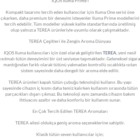
IQOS Iluma Prime i
Kompakt tasarımı tercih eden kullanıcılar için Iluma One serisi öne
çıkarken, daha premium bir deneyim isteyenler Iluma Prime modellerini
tercih edebilir. Tüm modeller yüksek kalite standartlarında üretilmiş
olup yalnızca TEREA ürünleriyle uyumlu olarak çalışmaktadır.
TEREA Çeşitleri ile Zengin Aroma Dünyası
IQOS Iluma kullanıcıları için özel olarak geliştirilen
TEREA
, yeni nesil
ısıtmalı tütün deneyimini bir üst seviyeye taşımaktadır. Geleneksel sigara
mantığından farklı olarak tütünü yakmadan kontrollü sıcaklıkta ısıtan
sistem sayesinde daha dengeli bir aroma elde edilir.
TEREA ürünleri kapalı tütün çubuğu teknolojisi kullanır. Bu yapı
sayesinde cihazın iç kısmı daha temiz kalırken kullanım sırasında tütün
parçacıkları dışarı çıkmaz. Bu teknoloji aynı zamanda cihazın bakım
ihtiyacını azaltır ve daha konforlu bir kullanım sunar.
En Çok Tercih Edilen TEREA Aromaları
TEREA ailesi oldukça geniş aroma seçeneklerine sahiptir.
Klasik tütün seven kullanıcılar için;