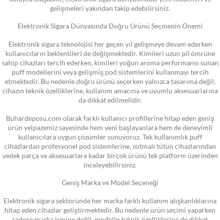
gelişmeleri yakından takip edebilirsiniz.
Elektronik Sigara Dünyasında Doğru Ürünü Seçmenin Önemi
Elektronik sigara teknolojisi her geçen yıl gelişmeye devam ederken
kullanıcıların beklentileri de değişmektedir. Kimileri uzun pil ömrüne
sahip cihazları tercih ederken, kimileri yoğun aroma performansı sunan
puff modellerini veya gelişmiş pod sistemlerini kullanmayı tercih
etmektedir. Bu nedenle doğru ürünü seçerken yalnızca tasarıma değil,
cihazın teknik özelliklerine, kullanım amacına ve uyumlu aksesuarlarına
da dikkat edilmelidir.
Buhardeposu.com olarak farklı kullanıcı profillerine hitap eden geniş
ürün yelpazemiz sayesinde hem yeni başlayanlara hem de deneyimli
kullanıcılara uygun çözümler sunuyoruz. Tek kullanımlık puff
cihazlardan profesyonel pod sistemlerine, ısıtmalı tütün cihazlarından
yedek parça ve aksesuarlara kadar birçok ürünü tek platform üzerinden
inceleyebilirsiniz.
Geniş Marka ve Model Seçeneği
Elektronik sigara sektöründe her marka farklı kullanım alışkanlıklarına
hitap eden cihazlar geliştirmektedir. Bu nedenle ürün seçimi yaparken
sadece marka ismine değil, modelin teknik özelliklerine de dikkat