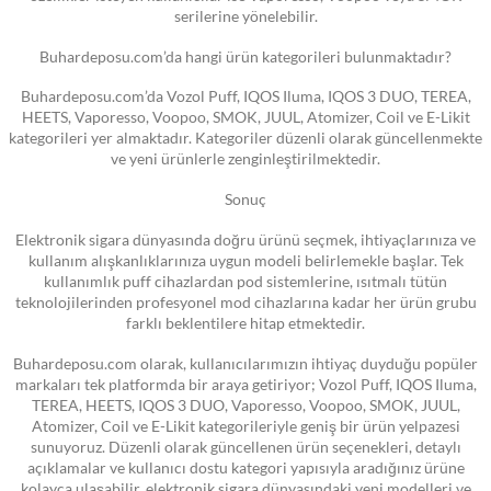
serilerine yönelebilir.
Buhardeposu.com’da hangi ürün kategorileri bulunmaktadır?
Buhardeposu.com’da Vozol Puff, IQOS Iluma, IQOS 3 DUO, TEREA,
HEETS, Vaporesso, Voopoo, SMOK, JUUL, Atomizer, Coil ve E-Likit
kategorileri yer almaktadır. Kategoriler düzenli olarak güncellenmekte
ve yeni ürünlerle zenginleştirilmektedir.
Sonuç
Elektronik sigara dünyasında doğru ürünü seçmek, ihtiyaçlarınıza ve
kullanım alışkanlıklarınıza uygun modeli belirlemekle başlar. Tek
kullanımlık puff cihazlardan pod sistemlerine, ısıtmalı tütün
teknolojilerinden profesyonel mod cihazlarına kadar her ürün grubu
farklı beklentilere hitap etmektedir.
Buhardeposu.com olarak, kullanıcılarımızın ihtiyaç duyduğu popüler
markaları tek platformda bir araya getiriyor; Vozol Puff, IQOS Iluma,
TEREA, HEETS, IQOS 3 DUO, Vaporesso, Voopoo, SMOK, JUUL,
Atomizer, Coil ve E-Likit kategorileriyle geniş bir ürün yelpazesi
sunuyoruz. Düzenli olarak güncellenen ürün seçenekleri, detaylı
açıklamalar ve kullanıcı dostu kategori yapısıyla aradığınız ürüne
kolayca ulaşabilir, elektronik sigara dünyasındaki yeni modelleri ve