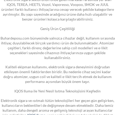
IQOS, TEREA, HEETS, Vozol, Vaporesso, Voopoo, SMOK ve JUUL
ürünleri farklı kullanıcı ihtiyaçlarına cevap verecek şekilde kategorilere
ayrılmıştır. Bu yapı sayesinde aradığınız ürüne daha hızlı ulaşabilir ve
benzer ürünleri kolayca karşılaştırabilirsiniz.
Geniş Ürün Çeşitliliği
Buhardeposu.com bünyesinde yalnızca cihazlar değil, kullanım sırasında
ihtiyaç duyulabilecek birçok yardımcı ürün de bulunmaktadır. Atomizer
çeşitleri, farklı direnç değerlerine sahip coil modelleri ve e-likit
seçenekleri sayesinde cihazınızı ihtiyaçlarınıza uygun şekilde
kullanabilirsiniz.
Kaliteli ekipman kullanımı, elektronik sigara deneyimini doğrudan
etkileyen önemli faktörlerden biridir. Bu nedenle cihaz seçimi kadar
doğru atomizer, uygun coil ve kaliteli e-likit tercih etmek de kullanım
performansı açısından büyük önem taşır.
IQOS Iluma ile Yeni Nesil Isıtma Teknolojisini Keşfedin
Elektronik sigara ve ısıtmalı tütün teknolojileri her geçen gün gelişirken,
kullanıcıların beklentileri de değişmeye devam etmektedir. Daha temiz
kullanım, daha dengeli aroma ve gelişmiş teknoloji arayan kullanıcılar
için geliştirilen
IQOS Iluma
, yeni nesil indüksiyon teknolojisiyle dikkat