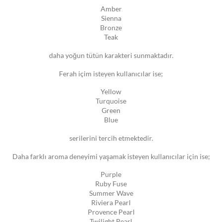
Amber
Sienna
Bronze
Teak
daha yoğun tütün karakteri sunmaktadır.
Ferah içim isteyen kullanıcılar ise;
Yellow
Turquoise
Green
Blue
serilerini tercih etmektedir.
Daha farklı aroma deneyimi yaşamak isteyen kullanıcılar için ise;
Purple
Ruby Fuse
Summer Wave
Riviera Pearl
Provence Pearl
Twilight Pearl