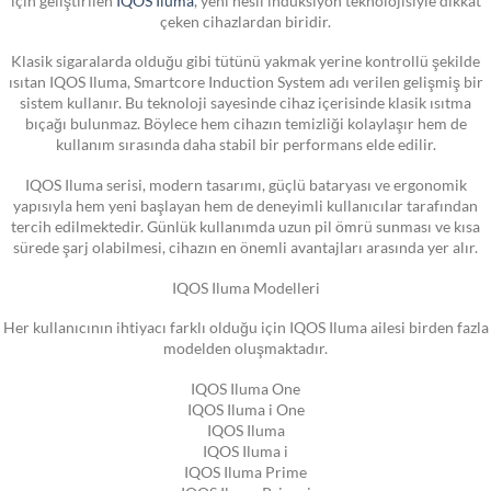
çeken cihazlardan biridir.
Klasik sigaralarda olduğu gibi tütünü yakmak yerine kontrollü şekilde
ısıtan IQOS Iluma, Smartcore Induction System adı verilen gelişmiş bir
sistem kullanır. Bu teknoloji sayesinde cihaz içerisinde klasik ısıtma
bıçağı bulunmaz. Böylece hem cihazın temizliği kolaylaşır hem de
kullanım sırasında daha stabil bir performans elde edilir.
IQOS Iluma serisi, modern tasarımı, güçlü bataryası ve ergonomik
yapısıyla hem yeni başlayan hem de deneyimli kullanıcılar tarafından
tercih edilmektedir. Günlük kullanımda uzun pil ömrü sunması ve kısa
sürede şarj olabilmesi, cihazın en önemli avantajları arasında yer alır.
IQOS Iluma Modelleri
Her kullanıcının ihtiyacı farklı olduğu için IQOS Iluma ailesi birden fazla
modelden oluşmaktadır.
IQOS Iluma One
IQOS Iluma i One
IQOS Iluma
IQOS Iluma i
IQOS Iluma Prime