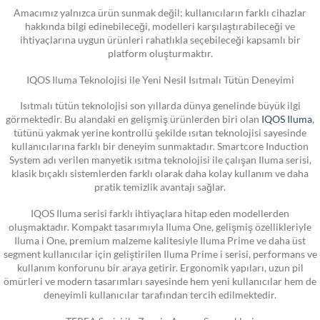
Amacımız yalnızca ürün sunmak değil; kullanıcıların farklı cihazlar
hakkında bilgi edinebileceği, modelleri karşılaştırabileceği ve
ihtiyaçlarına uygun ürünleri rahatlıkla seçebileceği kapsamlı bir
platform oluşturmaktır.
IQOS Iluma Teknolojisi ile Yeni Nesil Isıtmalı Tütün Deneyimi
Isıtmalı tütün teknolojisi son yıllarda dünya genelinde büyük ilgi
görmektedir. Bu alandaki en gelişmiş ürünlerden biri olan
IQOS Iluma
,
tütünü yakmak yerine kontrollü şekilde ısıtan teknolojisi sayesinde
kullanıcılarına farklı bir deneyim sunmaktadır. Smartcore Induction
System adı verilen manyetik ısıtma teknolojisi ile çalışan Iluma serisi,
klasik bıçaklı sistemlerden farklı olarak daha kolay kullanım ve daha
pratik temizlik avantajı sağlar.
IQOS Iluma serisi farklı ihtiyaçlara hitap eden modellerden
oluşmaktadır. Kompakt tasarımıyla Iluma One, gelişmiş özellikleriyle
Iluma i One, premium malzeme kalitesiyle Iluma Prime ve daha üst
segment kullanıcılar için geliştirilen Iluma Prime i serisi, performans ve
kullanım konforunu bir araya getirir. Ergonomik yapıları, uzun pil
ömürleri ve modern tasarımları sayesinde hem yeni kullanıcılar hem de
deneyimli kullanıcılar tarafından tercih edilmektedir.