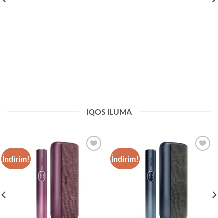
IQOS ILUMA
İndirim!
İndirim!
Add to
Add to
wishlist
wishlist