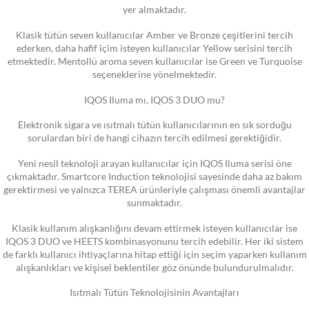
yer almaktadır.
Klasik tütün seven kullanıcılar Amber ve Bronze çeşitlerini tercih
ederken, daha hafif içim isteyen kullanıcılar Yellow serisini tercih
etmektedir. Mentollü aroma seven kullanıcılar ise Green ve Turquoise
seçeneklerine yönelmektedir.
IQOS Iluma mı, IQOS 3 DUO mu?
Elektronik sigara ve ısıtmalı tütün kullanıcılarının en sık sorduğu
sorulardan biri de hangi cihazın tercih edilmesi gerektiğidir.
Yeni nesil teknoloji arayan kullanıcılar için IQOS Iluma serisi öne
çıkmaktadır. Smartcore Induction teknolojisi sayesinde daha az bakım
gerektirmesi ve yalnızca TEREA ürünleriyle çalışması önemli avantajlar
sunmaktadır.
Klasik kullanım alışkanlığını devam ettirmek isteyen kullanıcılar ise
IQOS 3 DUO ve HEETS kombinasyonunu tercih edebilir. Her iki sistem
de farklı kullanıcı ihtiyaçlarına hitap ettiği için seçim yaparken kullanım
alışkanlıkları ve kişisel beklentiler göz önünde bulundurulmalıdır.
Isıtmalı Tütün Teknolojisinin Avantajları