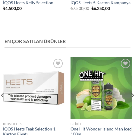
İQOS Heets Kelly Selection
İQOS Heets 5 Karton Kampanya
Orijinal
Şu
₺
1.500,00
₺
7.500,00
₺
6.250,00
fiyat:
andaki
₺7.500,00.
fiyat:
₺6.250,00.
EN ÇOK SATILAN ÜRÜNLER
Add to
Add to
wishlist
wishlist
IQOS HEETS
E-LIKIT
İQOS Heets Teak Selection 1
One Hit Wonder Island Man Iced
Karton Fiyatı
100ml