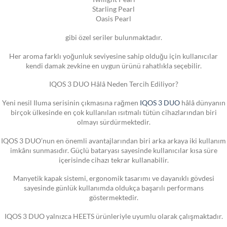
Starling Pearl
Oasis Pearl
gibi özel seriler bulunmaktadır.
Her aroma farklı yoğunluk seviyesine sahip olduğu için kullanıcılar
kendi damak zevkine en uygun ürünü rahatlıkla seçebilir.
IQOS 3 DUO Hâlâ Neden Tercih Ediliyor?
Yeni nesil Iluma serisinin çıkmasına rağmen
IQOS 3 DUO
hâlâ dünyanın
birçok ülkesinde en çok kullanılan ısıtmalı tütün cihazlarından biri
olmayı sürdürmektedir.
IQOS 3 DUO’nun en önemli avantajlarından biri arka arkaya iki kullanım
imkânı sunmasıdır. Güçlü bataryası sayesinde kullanıcılar kısa süre
içerisinde cihazı tekrar kullanabilir.
Manyetik kapak sistemi, ergonomik tasarımı ve dayanıklı gövdesi
sayesinde günlük kullanımda oldukça başarılı performans
göstermektedir.
IQOS 3 DUO yalnızca HEETS ürünleriyle uyumlu olarak çalışmaktadır.