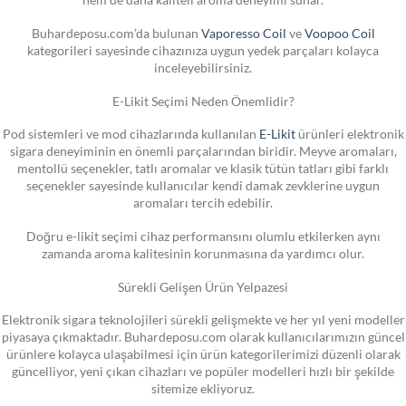
Buhardeposu.com’da bulunan
Vaporesso Coil
ve
Voopoo Coil
kategorileri sayesinde cihazınıza uygun yedek parçaları kolayca
inceleyebilirsiniz.
E-Likit Seçimi Neden Önemlidir?
Pod sistemleri ve mod cihazlarında kullanılan
E-Likit
ürünleri elektronik
sigara deneyiminin en önemli parçalarından biridir. Meyve aromaları,
mentollü seçenekler, tatlı aromalar ve klasik tütün tatları gibi farklı
seçenekler sayesinde kullanıcılar kendi damak zevklerine uygun
aromaları tercih edebilir.
Doğru e-likit seçimi cihaz performansını olumlu etkilerken aynı
zamanda aroma kalitesinin korunmasına da yardımcı olur.
Sürekli Gelişen Ürün Yelpazesi
Elektronik sigara teknolojileri sürekli gelişmekte ve her yıl yeni modeller
piyasaya çıkmaktadır. Buhardeposu.com olarak kullanıcılarımızın güncel
ürünlere kolayca ulaşabilmesi için ürün kategorilerimizi düzenli olarak
güncelliyor, yeni çıkan cihazları ve popüler modelleri hızlı bir şekilde
sitemize ekliyoruz.