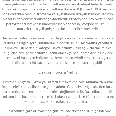
veya gelişmiş mod cihazlarını kullanmayı tercih etmektedir. Isıtmalı
tütün teknolojisini tercih eden kullanıcılar için IQOS ve TEREA serileri
öne çıkarken, yoğun aroma ve kolay kullanım isteyen kullanıcılar için
Vozol Puff modelleri dikkat çekmektedir. Profesyonel seviyede buhar
performansı isteyen kullanıcılar ise Vaporesso, Voopoo ve SMOK
markalarının gelişmiş cihazlarını tercih etmektedir.
Amacımız yalnızca ürün sunmak değil, aynı zamanda elektronik sigara
dünyasına ilgi duyan kullanıcıların doğru ürünü seçmesine yardımcı
olmaktır. Bu nedenle kategori sayfalarımız, ürün açıklamalarımız ve
bilgilendirici içeriklerimiz düzenli olarak güncellenmektedir. Böylece
hem yeni başlayan kullanıcılar hem de deneyimli elektronik sigara
kullanıcıları ihtiyaç duydukları bilgilere kolayca ulaşabilir.
Elektronik Sigara Nedir?
Elektronik sigara, likit veya ısıtmalı tütün teknolojisi kullanarak buhar
üreten elektronik cihazların genel adıdır. Geleneksel sigaralardan farklı
olarak çalışma prensibi modele göre değişmektedir. Bazı cihazlar e-likit
kullanırken, bazı modeller ise özel olarak geliştirilen tütün çubuklarını
kontrollü sıcaklıkta ısıtarak çalışmaktadır.
Elektronik sigara dünyasında günümüzde dört ana ürün grubu öne
çıkmaktadır: