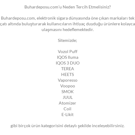
Buhardeposu.com’u Neden Tercih Etmelisiniz?
Buhardeposu.com, elektronik sigara dünyasında öne çıkan markaları tek
çatı altında buluşturarak kullanıcıların ihtiyaç duyduğu ürünlere kolayca
ulaşmasını hedeflemektedir.
Sitemizde;
Vozol Puff
IQOS Iluma
IQOS 3 DUO
TEREA
HEETS
Vaporesso
Voopoo
SMOK
JUUL
Atomizer
Coil
E-Likit
gibi birçok ürün kategorisini detaylı şekilde inceleyebilirsiniz.