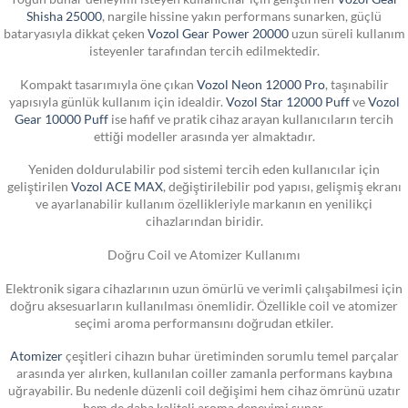
Shisha 25000
, nargile hissine yakın performans sunarken, güçlü
bataryasıyla dikkat çeken
Vozol Gear Power 20000
uzun süreli kullanım
isteyenler tarafından tercih edilmektedir.
Kompakt tasarımıyla öne çıkan
Vozol Neon 12000 Pro
, taşınabilir
yapısıyla günlük kullanım için idealdir.
Vozol Star 12000 Puff
ve
Vozol
Gear 10000 Puff
ise hafif ve pratik cihaz arayan kullanıcıların tercih
ettiği modeller arasında yer almaktadır.
Yeniden doldurulabilir pod sistemi tercih eden kullanıcılar için
geliştirilen
Vozol ACE MAX
, değiştirilebilir pod yapısı, gelişmiş ekranı
ve ayarlanabilir kullanım özellikleriyle markanın en yenilikçi
cihazlarından biridir.
Doğru Coil ve Atomizer Kullanımı
Elektronik sigara cihazlarının uzun ömürlü ve verimli çalışabilmesi için
doğru aksesuarların kullanılması önemlidir. Özellikle coil ve atomizer
seçimi aroma performansını doğrudan etkiler.
Atomizer
çeşitleri cihazın buhar üretiminden sorumlu temel parçalar
arasında yer alırken, kullanılan coiller zamanla performans kaybına
uğrayabilir. Bu nedenle düzenli coil değişimi hem cihaz ömrünü uzatır
hem de daha kaliteli aroma deneyimi sunar.