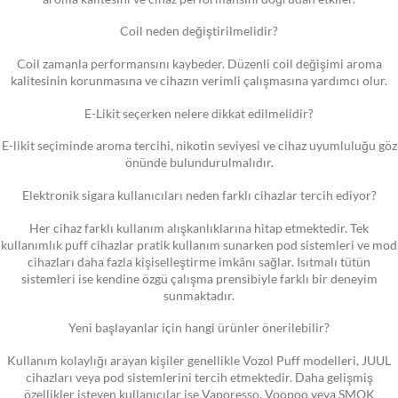
Coil neden değiştirilmelidir?
Coil zamanla performansını kaybeder. Düzenli coil değişimi aroma
kalitesinin korunmasına ve cihazın verimli çalışmasına yardımcı olur.
E-Likit seçerken nelere dikkat edilmelidir?
E-likit seçiminde aroma tercihi, nikotin seviyesi ve cihaz uyumluluğu göz
önünde bulundurulmalıdır.
Elektronik sigara kullanıcıları neden farklı cihazlar tercih ediyor?
Her cihaz farklı kullanım alışkanlıklarına hitap etmektedir. Tek
kullanımlık puff cihazlar pratik kullanım sunarken pod sistemleri ve mod
cihazları daha fazla kişiselleştirme imkânı sağlar. Isıtmalı tütün
sistemleri ise kendine özgü çalışma prensibiyle farklı bir deneyim
sunmaktadır.
Yeni başlayanlar için hangi ürünler önerilebilir?
Kullanım kolaylığı arayan kişiler genellikle Vozol Puff modelleri, JUUL
cihazları veya pod sistemlerini tercih etmektedir. Daha gelişmiş
özellikler isteyen kullanıcılar ise Vaporesso, Voopoo veya SMOK