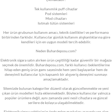
Tek kullanımlık puff cihazlar
Pod sistemleri
Mod cihazları
Isıtmalı tütün sistemleri
Her ürün grubunun kullanım amacı, teknik özellikleri ve performansı
birbirinden farklıdır. Kullanıcılar günlük kullanım alışkanlıklarına göre
kendileri için en uygun modeli tercih edebilir.
Neden Buhardeposu.com?
Elektronik sigara satın alırken ürün çeşitliliği kadar güvenilir bir mağaza
seçmek de önemlidir. Buhardeposu.com, farklı kullanıcı beklentilerine
hitap eden geniş ürün gamı sayesinde hem yeni başlayanlar hem de
deneyimli kullanıcılar için kapsamlı bir alışveriş deneyimi sunmayı
amaçlamaktadır.
Sitemizde bulunan kategoriler düzenli olarak güncellenmekte ve yeni
çıkan ürün modelleri hızla eklenmektedir. Böylece kullanıcılar yalnızca
popüler ürünlere değil, aynı zamanda yeni nesil cihazlara ve güncel
serilere de kolayca ulaşabilmektedir.
Elektronik sigara sektörünün önde gelen markaları arasında yer alan