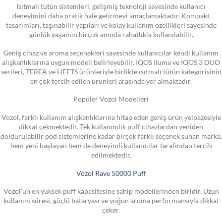
Isıtmalı tütün sistemleri, gelişmiş teknoloji sayesinde kullanıcı
deneyimini daha pratik hale getirmeyi amaçlamaktadır. Kompakt
tasarımları, taşınabilir yapıları ve kolay kullanım özellikleri sayesinde
günlük yaşamın birçok anında rahatlıkla kullanılabilir.
Geniş cihaz ve aroma seçenekleri sayesinde kullanıcılar kendi kullanım
alışkanlıklarına uygun modeli belirleyebilir. IQOS Iluma ve IQOS 3 DUO
serileri, TEREA ve HEETS ürünleriyle birlikte ısıtmalı tütün kategorisinin
en çok tercih edilen ürünleri arasında yer almaktadır.
Popüler Vozol Modelleri
Vozol, farklı kullanım alışkanlıklarına hitap eden geniş ürün yelpazesiyle
dikkat çekmektedir. Tek kullanımlık puff cihazlardan yeniden
doldurulabilir pod sistemlerine kadar birçok farklı seçenek sunan marka,
hem yeni başlayan hem de deneyimli kullanıcılar tarafından tercih
edilmektedir.
Vozol Rave 50000 Puff
Vozol’un en yüksek puff kapasitesine sahip modellerinden biridir. Uzun
kullanım süresi, güçlü bataryası ve yoğun aroma performansıyla dikkat
çeker.