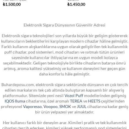
₺
1.500,00
₺
1.450,00
Elektronik Sigara Dünyasının Güvenilir Adresi
Elektronik sigara teknolojileri son yıllarda büyük bir gelişim göstererek
kullanıcıların beklentilerini karşılayan modern cihazlar hâline gelmiştir.
Farklı kullanım alışkanlıklarına uygun olarak geliştirilen tek kullanımlık
puff cihazlar, pod sistemleri, mod cihazları ve ısıtmalı tütün ürünleri
sayesinde kullanıcılar ihtiyaçlarına en uygun modeli kolayca
seçebilmektedir. Gelişen teknolojiyle birlikte cihazların batarya ömrü
artmış, aroma kalitesi yükselmiş ve kullanım deneyimi her geçen gün
daha konforlu hâle gelmiştir.
Buhardeposu.com, elektronik sigara sektöründe dünyanın en çok tercih
edilen markalarını tek çatı altında buluşturan kapsamlı bir alışveriş
platformudur. Sitemizde yeni nesil
Vozol Puff
modellerinden gelişmiş
IQOS Iluma
cihazlarına, özel aromalı
TEREA
ve
HEETS
çeşitlerinden
profesyonel
Vaporesso
,
Voopoo
,
SMOK
ve
JUUL
cihazlarına kadar geniş
bir ürün yelpazesi yer almaktadır.
Her kullanıcı farklı bir deneyim arar. Kimileri pratik ve tek kullanımlık
cihazları tercih ederken, kimileri yüksek performanslı pod sistemlerini