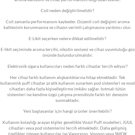
Coil neden değiştirilmelidir?
Coil zamanla performansını kaybeder. Düzenli coil değişimi aroma
kalitesinin korunmasına ve cihazın verimli çalışmasına yardımcı olur.
E-Likit seçerken nelere dikkat edilmelidir?
E-likit seçiminde aroma tercihi, nikotin seviyesi ve cihaz uyumluluğu göz
önünde bulundurulmalıdır.
Elektronik sigara kullanıcıları neden farklı cihazlar tercih ediyor?
Her cihaz farklı kullanım alışkanlıklarına hitap etmektedir. Tek
kullanımlık puff cihazlar pratik kullanım sunarken pod sistemleri ve mod
cihazları daha fazla kişiselleştirme imkânı sağlar. Isıtmalı tütün
sistemleri ise kendine özgü çalışma prensibiyle farklı bir deneyim
sunmaktadır.
Yeni başlayanlar için hangi ürünler önerilebilir?
Kullanım kolaylığı arayan kişiler genellikle Vozol Puff modelleri, JUUL
cihazları veya pod sistemlerini tercih etmektedir. Daha gelişmiş
özellikler isteyen kullanıcılar ise Vaporesso, Voopoo veya SMOK