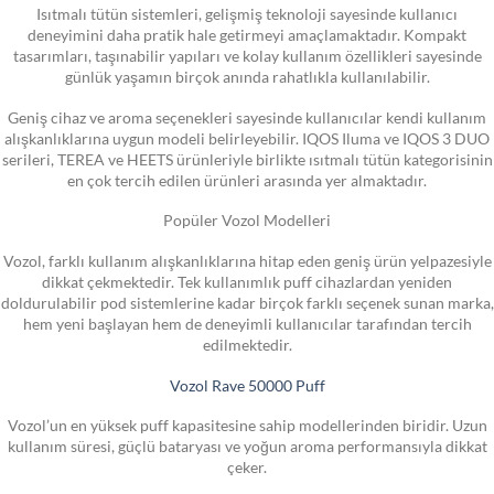
Isıtmalı tütün sistemleri, gelişmiş teknoloji sayesinde kullanıcı
deneyimini daha pratik hale getirmeyi amaçlamaktadır. Kompakt
tasarımları, taşınabilir yapıları ve kolay kullanım özellikleri sayesinde
günlük yaşamın birçok anında rahatlıkla kullanılabilir.
Geniş cihaz ve aroma seçenekleri sayesinde kullanıcılar kendi kullanım
alışkanlıklarına uygun modeli belirleyebilir. IQOS Iluma ve IQOS 3 DUO
serileri, TEREA ve HEETS ürünleriyle birlikte ısıtmalı tütün kategorisinin
en çok tercih edilen ürünleri arasında yer almaktadır.
Popüler Vozol Modelleri
Vozol, farklı kullanım alışkanlıklarına hitap eden geniş ürün yelpazesiyle
dikkat çekmektedir. Tek kullanımlık puff cihazlardan yeniden
doldurulabilir pod sistemlerine kadar birçok farklı seçenek sunan marka,
hem yeni başlayan hem de deneyimli kullanıcılar tarafından tercih
edilmektedir.
Vozol Rave 50000 Puff
Vozol’un en yüksek puff kapasitesine sahip modellerinden biridir. Uzun
kullanım süresi, güçlü bataryası ve yoğun aroma performansıyla dikkat
çeker.