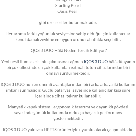
Starling Pearl
Oasis Pearl
gibi özel seriler bulunmaktadır.
Her aroma farklı yoğunluk seviyesine sahip olduğu için kullanıcılar
kendi damak zevkine en uygun ürünü rahatlıkla seçebilir.
IQOS 3 DUO Hâlâ Neden Tercih Ediliyor?
Yeni nesil Iluma serisinin çıkmasına rağmen
IQOS 3 DUO
hâlâ dünyanın
birçok ülkesinde en çok kullanılan ısıtmalı tütün cihazlarından biri
olmayı sürdürmektedir.
IQOS 3 DUO’nun en önemli avantajlarından biri arka arkaya iki kullanım
imkânı sunmasıdır. Güçlü bataryası sayesinde kullanıcılar kısa süre
içerisinde cihazı tekrar kullanabilir.
Manyetik kapak sistemi, ergonomik tasarımı ve dayanıklı gövdesi
sayesinde günlük kullanımda oldukça başarılı performans
göstermektedir.
IQOS 3 DUO yalnızca HEETS ürünleriyle uyumlu olarak çalışmaktadır.