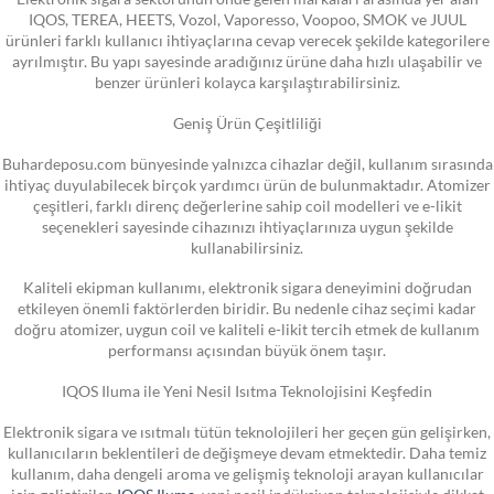
IQOS, TEREA, HEETS, Vozol, Vaporesso, Voopoo, SMOK ve JUUL
ürünleri farklı kullanıcı ihtiyaçlarına cevap verecek şekilde kategorilere
ayrılmıştır. Bu yapı sayesinde aradığınız ürüne daha hızlı ulaşabilir ve
benzer ürünleri kolayca karşılaştırabilirsiniz.
Geniş Ürün Çeşitliliği
Buhardeposu.com bünyesinde yalnızca cihazlar değil, kullanım sırasında
ihtiyaç duyulabilecek birçok yardımcı ürün de bulunmaktadır. Atomizer
çeşitleri, farklı direnç değerlerine sahip coil modelleri ve e-likit
seçenekleri sayesinde cihazınızı ihtiyaçlarınıza uygun şekilde
kullanabilirsiniz.
Kaliteli ekipman kullanımı, elektronik sigara deneyimini doğrudan
etkileyen önemli faktörlerden biridir. Bu nedenle cihaz seçimi kadar
doğru atomizer, uygun coil ve kaliteli e-likit tercih etmek de kullanım
performansı açısından büyük önem taşır.
IQOS Iluma ile Yeni Nesil Isıtma Teknolojisini Keşfedin
Elektronik sigara ve ısıtmalı tütün teknolojileri her geçen gün gelişirken,
kullanıcıların beklentileri de değişmeye devam etmektedir. Daha temiz
kullanım, daha dengeli aroma ve gelişmiş teknoloji arayan kullanıcılar
için geliştirilen
IQOS Iluma
, yeni nesil indüksiyon teknolojisiyle dikkat