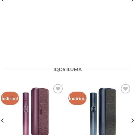
IQOS ILUMA
İndirim!
İndirim!
Add to
Add to
wishlist
wishlist