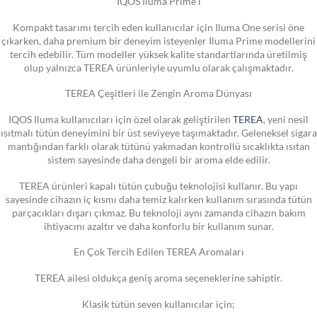
IQOS Iluma Prime i
Kompakt tasarımı tercih eden kullanıcılar için Iluma One serisi öne
çıkarken, daha premium bir deneyim isteyenler Iluma Prime modellerini
tercih edebilir. Tüm modeller yüksek kalite standartlarında üretilmiş
olup yalnızca TEREA ürünleriyle uyumlu olarak çalışmaktadır.
TEREA Çeşitleri ile Zengin Aroma Dünyası
IQOS Iluma kullanıcıları için özel olarak geliştirilen
TEREA
, yeni nesil
ısıtmalı tütün deneyimini bir üst seviyeye taşımaktadır. Geleneksel sigara
mantığından farklı olarak tütünü yakmadan kontrollü sıcaklıkta ısıtan
sistem sayesinde daha dengeli bir aroma elde edilir.
TEREA ürünleri kapalı tütün çubuğu teknolojisi kullanır. Bu yapı
sayesinde cihazın iç kısmı daha temiz kalırken kullanım sırasında tütün
parçacıkları dışarı çıkmaz. Bu teknoloji aynı zamanda cihazın bakım
ihtiyacını azaltır ve daha konforlu bir kullanım sunar.
En Çok Tercih Edilen TEREA Aromaları
TEREA ailesi oldukça geniş aroma seçeneklerine sahiptir.
Klasik tütün seven kullanıcılar için;