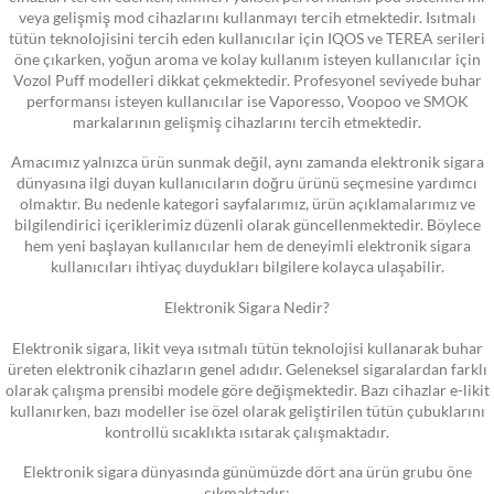
veya gelişmiş mod cihazlarını kullanmayı tercih etmektedir. Isıtmalı
tütün teknolojisini tercih eden kullanıcılar için IQOS ve TEREA serileri
öne çıkarken, yoğun aroma ve kolay kullanım isteyen kullanıcılar için
Vozol Puff modelleri dikkat çekmektedir. Profesyonel seviyede buhar
performansı isteyen kullanıcılar ise Vaporesso, Voopoo ve SMOK
markalarının gelişmiş cihazlarını tercih etmektedir.
Amacımız yalnızca ürün sunmak değil, aynı zamanda elektronik sigara
dünyasına ilgi duyan kullanıcıların doğru ürünü seçmesine yardımcı
olmaktır. Bu nedenle kategori sayfalarımız, ürün açıklamalarımız ve
bilgilendirici içeriklerimiz düzenli olarak güncellenmektedir. Böylece
hem yeni başlayan kullanıcılar hem de deneyimli elektronik sigara
kullanıcıları ihtiyaç duydukları bilgilere kolayca ulaşabilir.
Elektronik Sigara Nedir?
Elektronik sigara, likit veya ısıtmalı tütün teknolojisi kullanarak buhar
üreten elektronik cihazların genel adıdır. Geleneksel sigaralardan farklı
olarak çalışma prensibi modele göre değişmektedir. Bazı cihazlar e-likit
kullanırken, bazı modeller ise özel olarak geliştirilen tütün çubuklarını
kontrollü sıcaklıkta ısıtarak çalışmaktadır.
Elektronik sigara dünyasında günümüzde dört ana ürün grubu öne
çıkmaktadır: