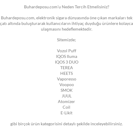
Buhardeposu.com’u Neden Tercih Etmelisiniz?
Buhardeposu.com, elektronik sigara dünyasında öne çıkan markaları tek
çatı altında buluşturarak kullanıcıların ihtiyaç duyduğu ürünlere kolayca
ulaşmasını hedeflemektedir.
Sitemizde;
Vozol Puff
IQOS Iluma
IQOS 3 DUO
TEREA
HEETS
Vaporesso
Voopoo
SMOK
JUUL
Atomizer
Coil
E-Likit
gibi birçok ürün kategorisini detaylı şekilde inceleyebilirsiniz.