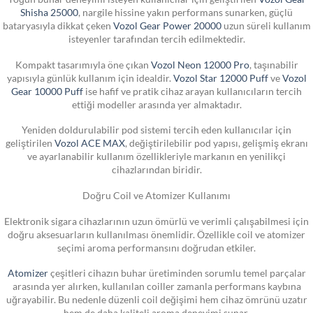
Shisha 25000
, nargile hissine yakın performans sunarken, güçlü
bataryasıyla dikkat çeken
Vozol Gear Power 20000
uzun süreli kullanım
isteyenler tarafından tercih edilmektedir.
Kompakt tasarımıyla öne çıkan
Vozol Neon 12000 Pro
, taşınabilir
yapısıyla günlük kullanım için idealdir.
Vozol Star 12000 Puff
ve
Vozol
Gear 10000 Puff
ise hafif ve pratik cihaz arayan kullanıcıların tercih
ettiği modeller arasında yer almaktadır.
Yeniden doldurulabilir pod sistemi tercih eden kullanıcılar için
geliştirilen
Vozol ACE MAX
, değiştirilebilir pod yapısı, gelişmiş ekranı
ve ayarlanabilir kullanım özellikleriyle markanın en yenilikçi
cihazlarından biridir.
Doğru Coil ve Atomizer Kullanımı
Elektronik sigara cihazlarının uzun ömürlü ve verimli çalışabilmesi için
doğru aksesuarların kullanılması önemlidir. Özellikle coil ve atomizer
seçimi aroma performansını doğrudan etkiler.
Atomizer
çeşitleri cihazın buhar üretiminden sorumlu temel parçalar
arasında yer alırken, kullanılan coiller zamanla performans kaybına
uğrayabilir. Bu nedenle düzenli coil değişimi hem cihaz ömrünü uzatır
hem de daha kaliteli aroma deneyimi sunar.