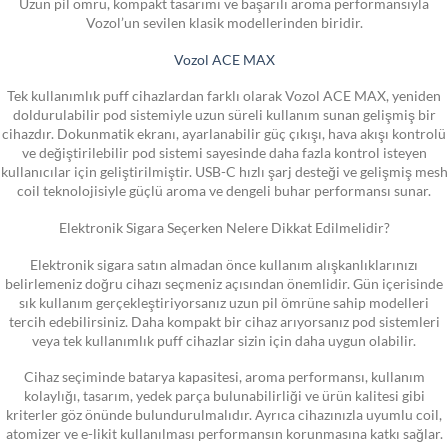
Uzun pil ömrü, kompakt tasarımı ve başarılı aroma performansıyla
Vozol’un sevilen klasik modellerinden biridir.
Vozol ACE MAX
Tek kullanımlık puff cihazlardan farklı olarak Vozol ACE MAX, yeniden
doldurulabilir pod sistemiyle uzun süreli kullanım sunan gelişmiş bir
cihazdır. Dokunmatik ekranı, ayarlanabilir güç çıkışı, hava akışı kontrolü
ve değiştirilebilir pod sistemi sayesinde daha fazla kontrol isteyen
kullanıcılar için geliştirilmiştir. USB-C hızlı şarj desteği ve gelişmiş mesh
coil teknolojisiyle güçlü aroma ve dengeli buhar performansı sunar.
Elektronik Sigara Seçerken Nelere Dikkat Edilmelidir?
Elektronik sigara satın almadan önce kullanım alışkanlıklarınızı
belirlemeniz doğru cihazı seçmeniz açısından önemlidir. Gün içerisinde
sık kullanım gerçekleştiriyorsanız uzun pil ömrüne sahip modelleri
tercih edebilirsiniz. Daha kompakt bir cihaz arıyorsanız pod sistemleri
veya tek kullanımlık puff cihazlar sizin için daha uygun olabilir.
Cihaz seçiminde batarya kapasitesi, aroma performansı, kullanım
kolaylığı, tasarım, yedek parça bulunabilirliği ve ürün kalitesi gibi
kriterler göz önünde bulundurulmalıdır. Ayrıca cihazınızla uyumlu coil,
atomizer ve e-likit kullanılması performansın korunmasına katkı sağlar.