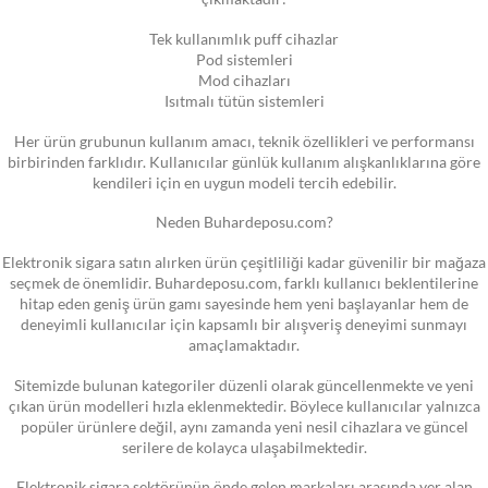
Tek kullanımlık puff cihazlar
Pod sistemleri
Mod cihazları
Isıtmalı tütün sistemleri
Her ürün grubunun kullanım amacı, teknik özellikleri ve performansı
birbirinden farklıdır. Kullanıcılar günlük kullanım alışkanlıklarına göre
kendileri için en uygun modeli tercih edebilir.
Neden Buhardeposu.com?
Elektronik sigara satın alırken ürün çeşitliliği kadar güvenilir bir mağaza
seçmek de önemlidir. Buhardeposu.com, farklı kullanıcı beklentilerine
hitap eden geniş ürün gamı sayesinde hem yeni başlayanlar hem de
deneyimli kullanıcılar için kapsamlı bir alışveriş deneyimi sunmayı
amaçlamaktadır.
Sitemizde bulunan kategoriler düzenli olarak güncellenmekte ve yeni
çıkan ürün modelleri hızla eklenmektedir. Böylece kullanıcılar yalnızca
popüler ürünlere değil, aynı zamanda yeni nesil cihazlara ve güncel
serilere de kolayca ulaşabilmektedir.
Elektronik sigara sektörünün önde gelen markaları arasında yer alan