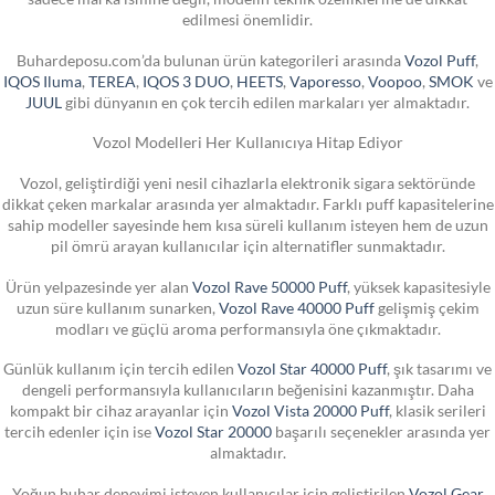
edilmesi önemlidir.
Buhardeposu.com’da bulunan ürün kategorileri arasında
Vozol Puff
,
IQOS Iluma
,
TEREA
,
IQOS 3 DUO
,
HEETS
,
Vaporesso
,
Voopoo
,
SMOK
ve
JUUL
gibi dünyanın en çok tercih edilen markaları yer almaktadır.
Vozol Modelleri Her Kullanıcıya Hitap Ediyor
Vozol, geliştirdiği yeni nesil cihazlarla elektronik sigara sektöründe
dikkat çeken markalar arasında yer almaktadır. Farklı puff kapasitelerine
sahip modeller sayesinde hem kısa süreli kullanım isteyen hem de uzun
pil ömrü arayan kullanıcılar için alternatifler sunmaktadır.
Ürün yelpazesinde yer alan
Vozol Rave 50000 Puff
, yüksek kapasitesiyle
uzun süre kullanım sunarken,
Vozol Rave 40000 Puff
gelişmiş çekim
modları ve güçlü aroma performansıyla öne çıkmaktadır.
Günlük kullanım için tercih edilen
Vozol Star 40000 Puff
, şık tasarımı ve
dengeli performansıyla kullanıcıların beğenisini kazanmıştır. Daha
kompakt bir cihaz arayanlar için
Vozol Vista 20000 Puff
, klasik serileri
tercih edenler için ise
Vozol Star 20000
başarılı seçenekler arasında yer
almaktadır.
Yoğun buhar deneyimi isteyen kullanıcılar için geliştirilen
Vozol Gear