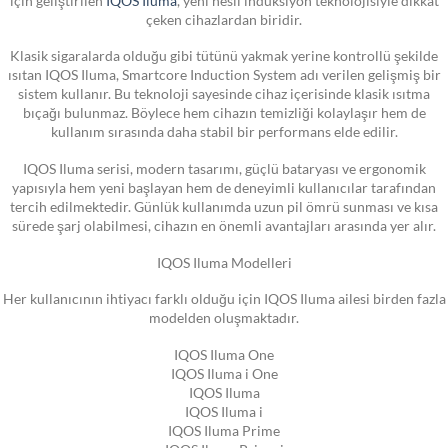
çeken cihazlardan biridir.
Klasik sigaralarda olduğu gibi tütünü yakmak yerine kontrollü şekilde
ısıtan IQOS Iluma, Smartcore Induction System adı verilen gelişmiş bir
sistem kullanır. Bu teknoloji sayesinde cihaz içerisinde klasik ısıtma
bıçağı bulunmaz. Böylece hem cihazın temizliği kolaylaşır hem de
kullanım sırasında daha stabil bir performans elde edilir.
IQOS Iluma serisi, modern tasarımı, güçlü bataryası ve ergonomik
yapısıyla hem yeni başlayan hem de deneyimli kullanıcılar tarafından
tercih edilmektedir. Günlük kullanımda uzun pil ömrü sunması ve kısa
sürede şarj olabilmesi, cihazın en önemli avantajları arasında yer alır.
IQOS Iluma Modelleri
Her kullanıcının ihtiyacı farklı olduğu için IQOS Iluma ailesi birden fazla
modelden oluşmaktadır.
IQOS Iluma One
IQOS Iluma i One
IQOS Iluma
IQOS Iluma i
IQOS Iluma Prime