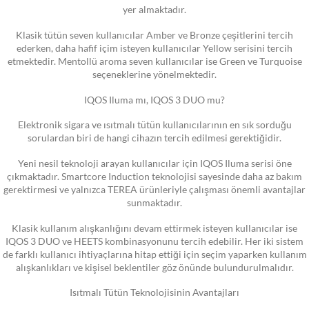
yer almaktadır.
Klasik tütün seven kullanıcılar Amber ve Bronze çeşitlerini tercih
ederken, daha hafif içim isteyen kullanıcılar Yellow serisini tercih
etmektedir. Mentollü aroma seven kullanıcılar ise Green ve Turquoise
seçeneklerine yönelmektedir.
IQOS Iluma mı, IQOS 3 DUO mu?
Elektronik sigara ve ısıtmalı tütün kullanıcılarının en sık sorduğu
sorulardan biri de hangi cihazın tercih edilmesi gerektiğidir.
Yeni nesil teknoloji arayan kullanıcılar için IQOS Iluma serisi öne
çıkmaktadır. Smartcore Induction teknolojisi sayesinde daha az bakım
gerektirmesi ve yalnızca TEREA ürünleriyle çalışması önemli avantajlar
sunmaktadır.
Klasik kullanım alışkanlığını devam ettirmek isteyen kullanıcılar ise
IQOS 3 DUO ve HEETS kombinasyonunu tercih edebilir. Her iki sistem
de farklı kullanıcı ihtiyaçlarına hitap ettiği için seçim yaparken kullanım
alışkanlıkları ve kişisel beklentiler göz önünde bulundurulmalıdır.
Isıtmalı Tütün Teknolojisinin Avantajları