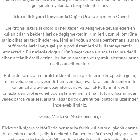
gelişmeleri yakından takip edebilirsiniz.
Elektronik Sigara Dünyasında Doğru Ürünü Seçmenin Önemi
Elektronik sigara teknolojisi her geçen yıl gelişmeye devam ederken
kullanıcıların beklentileri de değişmektedir. Kimileri uzun pil ömrüne
sahip cihazları tercih ederken, kimileri yoğun aroma performansı sunan
puff modellerini veya gelişmiş pod sistemlerini kullanmayı tercih
etmektedir. Bu nedenle doğru ürünü seçerken yalnızca tasarıma değil,
cihazın teknik özelliklerine, kullanım amacına ve uyumlu aksesuarlarına
da dikkat edilmelidir.
Buhardeposu.com olarak farklı kullanıcı profillerine hitap eden geniş
ürün yelpazemiz sayesinde hem yeni başlayanlara hem de deneyimli
kullanıcılara uygun çözümler sunuyoruz. Tek kullanımlık puff
cihazlardan profesyonel pod sistemlerine, ısıtmalı tütün cihazlarından
yedek parça ve aksesuarlara kadar birçok ürünü tek platform üzerinden
inceleyebilirsiniz.
Geniş Marka ve Model Seçeneği
Elektronik sigara sektöründe her marka farklı kullanım alışkanlıklarına
hitap eden cihazlar geliştirmektedir. Bu nedenle ürün seçimi yaparken
sadece marka ismine değil, modelin teknik özelliklerine de dikkat