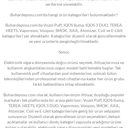
serilerine yönelebilir.
Buhardeposu.com’da hangi ürün kategorileri bulunmaktadır?
Buhardeposu.com’da Vozol Puff, IQOS Iluma, IQOS 3 DUO, TEREA,
HEETS, Vaporesso, Voopoo, SMOK, JUUL, Atomizer, Coil ve E-Likit
kategorileri yer almaktadır. Kategoriler düzenli olarak güncellenmekte
ve yeni ürünlerle zenginleştirilmektedir.
Sonuç
Elektronik sigara dünyasında doğru ürünü seçmek, ihtiyaçlarınıza ve
kullanım alışkanlıklarınıza uygun modeli belirlemekle başlar. Tek
kullanımlık puff cihazlardan pod sistemlerine, ısıtmalı tütün
teknolojilerinden profesyonel mod cihazlarına kadar her ürün grubu
farklı beklentilere hitap etmektedir.
Buhardeposu.com olarak, kullanıcılarımızın ihtiyaç duyduğu popüler
markaları tek platformda bir araya getiriyor; Vozol Puff, IQOS Iluma,
TEREA, HEETS, IQOS 3 DUO, Vaporesso, Voopoo, SMOK, JUUL,
Atomizer, Coil ve E-Likit kategorileriyle geniş bir ürün yelpazesi
sunuyoruz. Düzenli olarak güncellenen ürün seçenekleri, detaylı
açıklamalar ve kullanıcı dostu kategori yapısıyla aradığınız ürüne
kolayca ulaşabilir, elektronik sigara dünyasındaki yeni modelleri ve