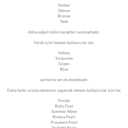
Amber
Sienna
Bronze
Teak
daha yoğun tütün karakteri sunmaktadır.
Ferah içim isteyen kullanıcılar ise;
Yellow
Turquoise
Green
Blue
serilerini tercih etmektedir.
Daha farklı aroma deneyimi yaşamak isteyen kullanıcılar için ise;
Purple
Ruby Fuse
Summer Wave
Riviera Pearl
Provence Pearl
Twilight Pearl