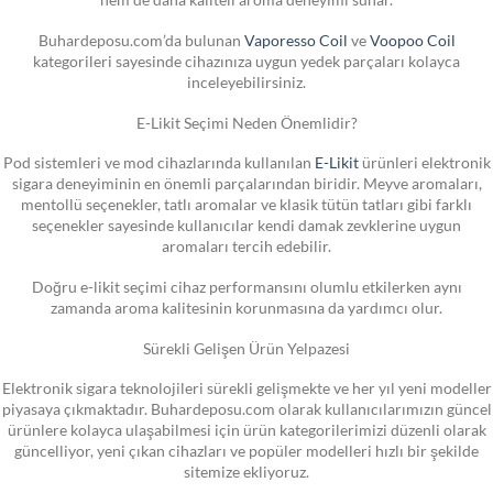
Buhardeposu.com’da bulunan
Vaporesso Coil
ve
Voopoo Coil
kategorileri sayesinde cihazınıza uygun yedek parçaları kolayca
inceleyebilirsiniz.
E-Likit Seçimi Neden Önemlidir?
Pod sistemleri ve mod cihazlarında kullanılan
E-Likit
ürünleri elektronik
sigara deneyiminin en önemli parçalarından biridir. Meyve aromaları,
mentollü seçenekler, tatlı aromalar ve klasik tütün tatları gibi farklı
seçenekler sayesinde kullanıcılar kendi damak zevklerine uygun
aromaları tercih edebilir.
Doğru e-likit seçimi cihaz performansını olumlu etkilerken aynı
zamanda aroma kalitesinin korunmasına da yardımcı olur.
Sürekli Gelişen Ürün Yelpazesi
Elektronik sigara teknolojileri sürekli gelişmekte ve her yıl yeni modeller
piyasaya çıkmaktadır. Buhardeposu.com olarak kullanıcılarımızın güncel
ürünlere kolayca ulaşabilmesi için ürün kategorilerimizi düzenli olarak
güncelliyor, yeni çıkan cihazları ve popüler modelleri hızlı bir şekilde
sitemize ekliyoruz.