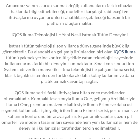
Amacımız yalnızca ürün sunmak değil; kullanıcıların farklı cihazlar
hakkında bilgi edinebileceği, modelleri karşılaştırabileceği ve
ihtiyaçlarına uygun ürünleri rahatlıkla seçebileceği kapsamlı bir
platform oluşturmaktır.
IQOS Iluma Teknolojisi ile Yeni Nesil Isıtmalı Tütün Deneyimi
Isıtmalı tütün teknolojisi son yıllarda dünya genelinde büyük ilgi
görmektedir. Bu alandaki en gelişmiş ürünlerden biri olan
IQOS Iluma
,
tütünü yakmak yerine kontrollü şekilde ısıtan teknolojisi sayesinde
kullanıcılarına farklı bir deneyim sunmaktadır. Smartcore Induction
System adı verilen manyetik ısıtma teknolojisi ile çalışan Iluma serisi,
klasik bıçaklı sistemlerden farklı olarak daha kolay kullanım ve daha
pratik temizlik avantajı sağlar.
IQOS Iluma serisi farklı ihtiyaçlara hitap eden modellerden
oluşmaktadır. Kompakt tasarımıyla Iluma One, gelişmiş özellikleriyle
Iluma i One, premium malzeme kalitesiyle Iluma Prime ve daha üst
segment kullanıcılar için geliştirilen Iluma Prime i serisi, performans ve
kullanım konforunu bir araya getirir. Ergonomik yapıları, uzun pil
ömürleri ve modern tasarımları sayesinde hem yeni kullanıcılar hem de
deneyimli kullanıcılar tarafından tercih edilmektedir.