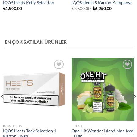
İQOS Heets Kelly Selection
İQOS Heets 5 Karton Kampanya
Orijinal
Şu
₺
1.500,00
₺
7.500,00
₺
6.250,00
fiyat:
andaki
₺7.500,00.
fiyat:
₺6.250,00.
EN ÇOK SATILAN ÜRÜNLER
Add to
Add to
wishlist
wishlist
IQOS HEETS
E-LIKIT
İQOS Heets Teak Selection 1
One Hit Wonder Island Man Iced
Karton Fiyatı
100ml