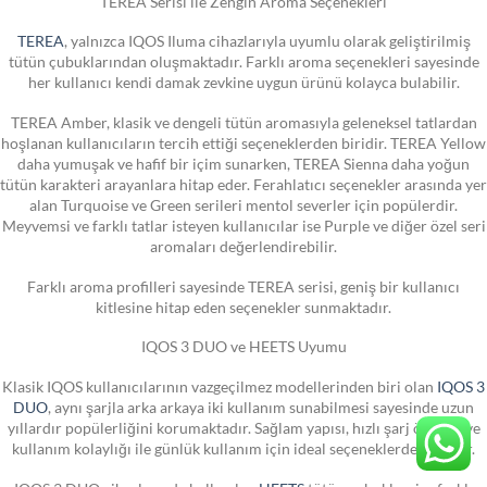
TEREA Serisi ile Zengin Aroma Seçenekleri
TEREA
, yalnızca IQOS Iluma cihazlarıyla uyumlu olarak geliştirilmiş
tütün çubuklarından oluşmaktadır. Farklı aroma seçenekleri sayesinde
her kullanıcı kendi damak zevkine uygun ürünü kolayca bulabilir.
TEREA Amber, klasik ve dengeli tütün aromasıyla geleneksel tatlardan
hoşlanan kullanıcıların tercih ettiği seçeneklerden biridir. TEREA Yellow
daha yumuşak ve hafif bir içim sunarken, TEREA Sienna daha yoğun
tütün karakteri arayanlara hitap eder. Ferahlatıcı seçenekler arasında yer
alan Turquoise ve Green serileri mentol severler için popülerdir.
Meyvemsi ve farklı tatlar isteyen kullanıcılar ise Purple ve diğer özel seri
aromaları değerlendirebilir.
Farklı aroma profilleri sayesinde TEREA serisi, geniş bir kullanıcı
kitlesine hitap eden seçenekler sunmaktadır.
IQOS 3 DUO ve HEETS Uyumu
Klasik IQOS kullanıcılarının vazgeçilmez modellerinden biri olan
IQOS 3
DUO
, aynı şarjla arka arkaya iki kullanım sunabilmesi sayesinde uzun
yıllardır popülerliğini korumaktadır. Sağlam yapısı, hızlı şarj özelliği ve
kullanım kolaylığı ile günlük kullanım için ideal seçeneklerden biridir.