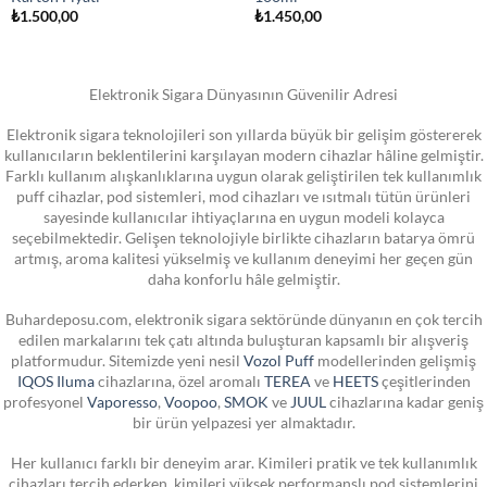
₺
1.500,00
₺
1.450,00
Elektronik Sigara Dünyasının Güvenilir Adresi
Elektronik sigara teknolojileri son yıllarda büyük bir gelişim göstererek
kullanıcıların beklentilerini karşılayan modern cihazlar hâline gelmiştir.
Farklı kullanım alışkanlıklarına uygun olarak geliştirilen tek kullanımlık
puff cihazlar, pod sistemleri, mod cihazları ve ısıtmalı tütün ürünleri
sayesinde kullanıcılar ihtiyaçlarına en uygun modeli kolayca
seçebilmektedir. Gelişen teknolojiyle birlikte cihazların batarya ömrü
artmış, aroma kalitesi yükselmiş ve kullanım deneyimi her geçen gün
daha konforlu hâle gelmiştir.
Buhardeposu.com, elektronik sigara sektöründe dünyanın en çok tercih
edilen markalarını tek çatı altında buluşturan kapsamlı bir alışveriş
platformudur. Sitemizde yeni nesil
Vozol Puff
modellerinden gelişmiş
IQOS Iluma
cihazlarına, özel aromalı
TEREA
ve
HEETS
çeşitlerinden
profesyonel
Vaporesso
,
Voopoo
,
SMOK
ve
JUUL
cihazlarına kadar geniş
bir ürün yelpazesi yer almaktadır.
Her kullanıcı farklı bir deneyim arar. Kimileri pratik ve tek kullanımlık
cihazları tercih ederken, kimileri yüksek performanslı pod sistemlerini