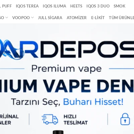
 PUFF
IQOS TEREA
IQOS ILUMA
HEETS
IQOS 3 DUO
SMOK
SO
VOOPOO
JULL SIGARA
ATOMIZER
E-LIKIT
TÜM ÜRÜNL