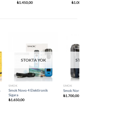
Add to
Add to
wishlist
wishlist
TA YOK
SMOK
igara
Smok IPX80 Elektironik sigara
₺
2.800,00