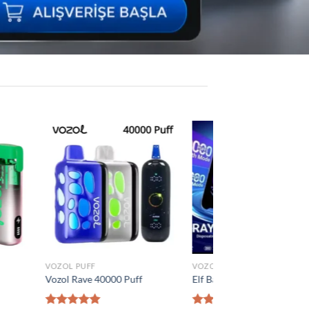
Add to
Add to
wishlist
wishlist
VOZOL PUFF
0 Puff
Vozol Vista 40000 Puff
₺
1.300,00