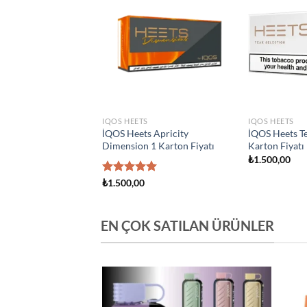
Add to
Add to
wishlist
wishlist
ETS
IQOS HEETS
IQOS HEETS
eets Creation Yugen 1
İQOS Heets Amber 1 Karton
İQOS Heets
Fiyatı
Fiyatı
Fiyatı
,00
₺
1.500,00
₺
1.500,00
EN ÇOK SATILAN ÜRÜNLER
Add to
Add to