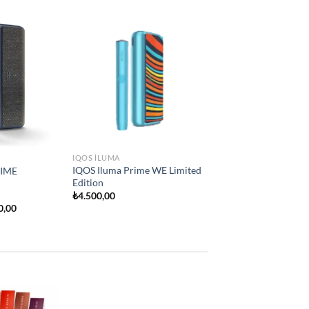
Add to
Add to
One
wishlist
wishlist
IQOS ILUMA
İQOS İLUMA ONE
₺
2.250,00