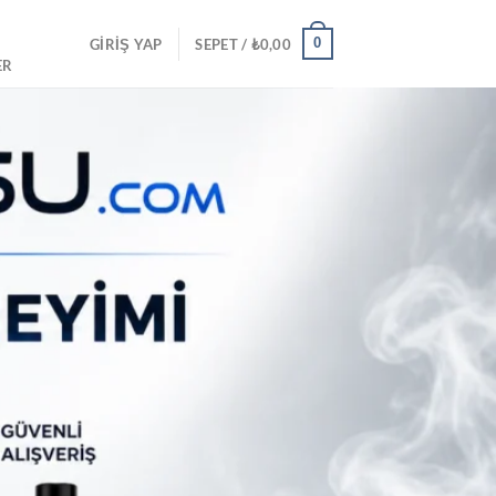
0
GIRIŞ YAP
SEPET /
₺
0,00
ER