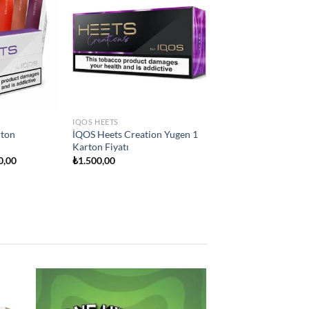
Add to
Add to
wishlist
wishlist
IQOS HEETS
ricity
İQOS Heets Teak Selection 1
arton Fiyatı
Karton Fiyatı
₺
1.500,00
Add to
Add to