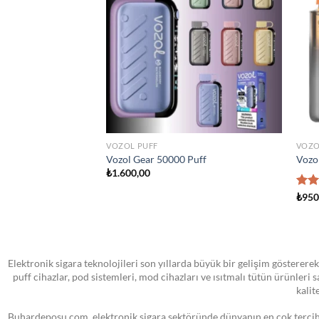
wishlist
wishlist
STOKTA YOK
TÜM ÜRÜNLER
A
r Island Man Iced 100ml
VOOPOO PNP MTL Yedek Pod Kartuş
S
₺
0,00
₺
Elektronik sigara teknolojileri son yıllarda büyük bir gelişim göstererek
puff cihazlar, pod sistemleri, mod cihazları ve ısıtmalı tütün ürünleri
kalit
Buhardeposu.com, elektronik sigara sektöründe dünyanın en çok tercih e