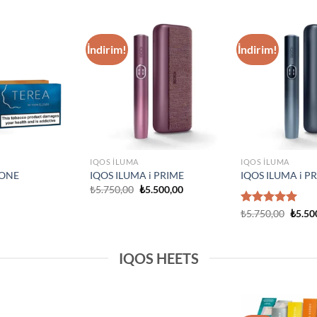
IQOS ILUMA
Add to
Add to
IQOS Iluma i 
wishlist
wishlist
₺
3.750,00
IQOS ILUMA
a Prime Neon
IQOS Iluma Prime Stardrift
ited Edition
Limited Edition
₺
4.500,00
IQOS HEETS