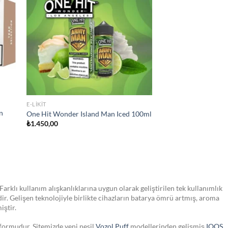
wishlist
wishlist
STOKTA YOK
JULL SIGARA
JUUL2 Polar Menthol Kartuş
₺
750,00
Farklı kullanım alışkanlıklarına uygun olarak geliştirilen tek kullanımlık
dir. Gelişen teknolojiyle birlikte cihazların batarya ömrü artmış, aroma
iştir.
tformudur. Sitemizde yeni nesil
Vozol Puff
modellerinden gelişmiş
IQOS