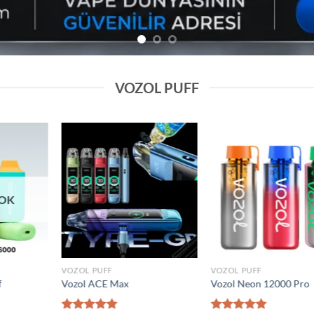
VOZOL PUFF
Add to
Add to
wishlist
wishlist
VOZOL PUFF
VOZOL PUFF
0000 Puff
Elf Bar Raya D2 20000 Puff
Vozol Gear 5000
₺
1.600,00