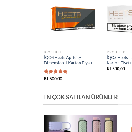
Add to
Add to
wishlist
wishlist
S
IQOS HEETS
IQOS HEETS
s Creation Yugen 1
İQOS Heets Amber 1 Karton
İQOS Heets Y
yatı
Fiyatı
Fiyatı
₺
1.500,00
₺
1.500,00
EN ÇOK SATILAN ÜRÜNLER
Add to
Add to