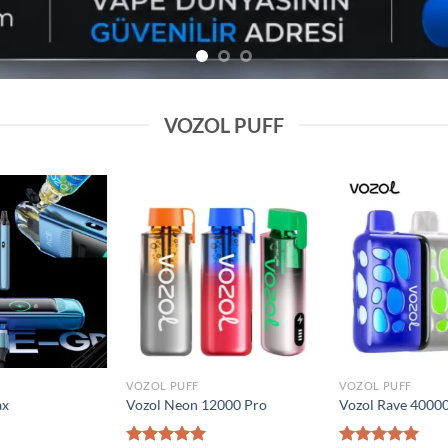
VOZOL PUFF
Add to
Add to
wishlist
wishlist
VOZOL PUFF
VOZOL PUFF
0000 Puff
Elf Bar Raya D2 20000 Puff
Vozol Gear 50000
₺
1.600,00