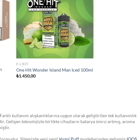
list
wishlist
STOKTA YOK
JULL SIGARA
JUUL2 Polar Menthol Kartuş
₺
750,00
Farklı kullanım alışkanlıklarına uygun olarak geliştirilen tek kullanımlık
dir. Gelişen teknolojiyle birlikte cihazların batarya ömrü artmış, aroma
iştir.
tformudur. Sitemizde yeni nesil
Vozol Puff
modellerinden gelişmiş
IQOS