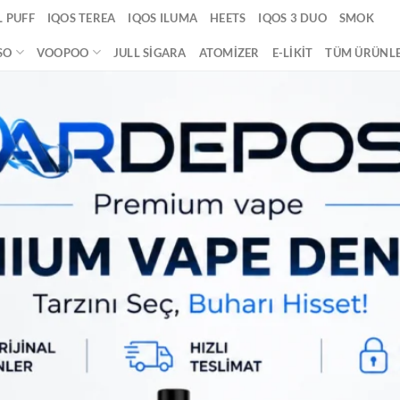
 PUFF
IQOS TEREA
IQOS ILUMA
HEETS
IQOS 3 DUO
SMOK
SO
VOOPOO
JULL SIGARA
ATOMIZER
E-LIKIT
TÜM ÜRÜNL