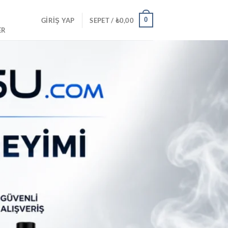
0
GIRIŞ YAP
SEPET /
₺
0,00
ER