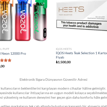
wishlist
wish
STOKTA YOK
IZER
ATOMIZER
 Novo Pod Kartuşu
Smok Vape Pen 22 Coil
0
₺
1.300,00
Elektronik Sigara Dünyasının Güvenilir Adresi
 kullanıcıların beklentilerini karşılayan modern cihazlar hâline gelmiştir. 
 sayesinde kullanıcılar ihtiyaçlarına en uygun modeli kolayca seçebilmekte
esi yükselmiş ve kullanım deneyimi her geçen gün daha konforlu hâle gelm
dilen markalarını tek çatı altında buluşturan kapsamlı bir alışveriş pla