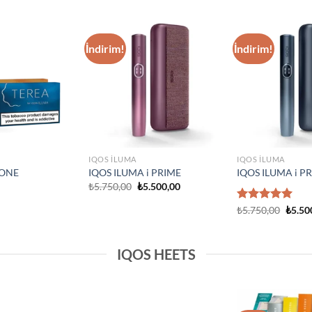
IQOS ILUMA
Add to
Add to
IQOS Iluma i On
wishlist
wishlist
₺
3.750,00
IQOS ILUMA
Prime Neon
IQOS Iluma Prime Stardrift
d Edition
Limited Edition
₺
4.500,00
IQOS HEETS