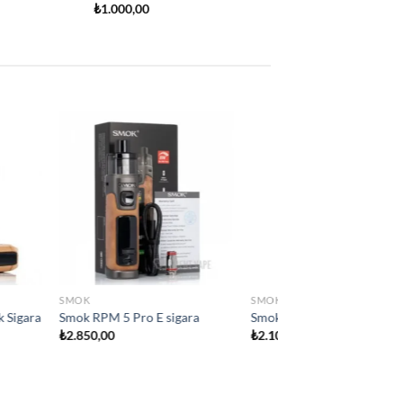
Add to
Add to
wishlist
wishlist
 YOK
SMOK
ara
Smok IPX80 Elektironik sigara
₺
2.800,00