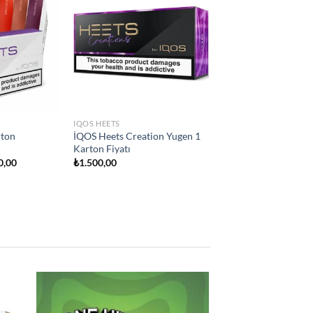
Add to
Add to
wishlist
wishlist
IQOS HEETS
ity
İQOS Heets Teak Selection 1
on Fiyatı
Karton Fiyatı
₺
1.500,00
 to
Add to