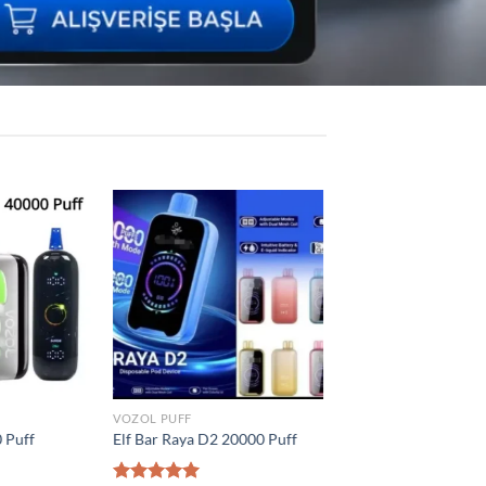
Add to
Add to
wishlist
wishlist
VOZOL PUFF
 Puff
Vozol Vista 40000 Puff
₺
1.300,00