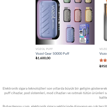
wishlist
wishlist
STOKTA YOK
TÜM ÜRÜNLER
ATOM
sland Man Iced 100ml
VOOPOO PNP MTL Yedek Pod Kartuş
SMOK
₺
0,00
₺
0,0
Elektronik sigara teknolojileri son yıllarda büyük bir gelişim göstererek
puff cihazlar, pod sistemleri, mod cihazları ve ısıtmalı tütün ürünleri
kalit
Buhardeposu.com, elektronik sigara sektöründe dünyanın en çok tercih e