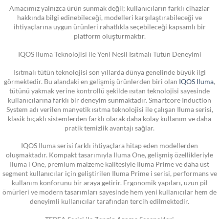
Amacımız yalnızca ürün sunmak değil; kullanıcıların farklı cihazlar
hakkında bilgi edinebileceği, modelleri karşılaştırabileceği ve
ihtiyaçlarına uygun ürünleri rahatlıkla seçebileceği kapsamlı bir
platform oluşturmaktır.
IQOS Iluma Teknolojisi ile Yeni Nesil Isıtmalı Tütün Deneyimi
Isıtmalı tütün teknolojisi son yıllarda dünya genelinde büyük ilgi
görmektedir. Bu alandaki en gelişmiş ürünlerden biri olan
IQOS Iluma
,
tütünü yakmak yerine kontrollü şekilde ısıtan teknolojisi sayesinde
kullanıcılarına farklı bir deneyim sunmaktadır. Smartcore Induction
System adı verilen manyetik ısıtma teknolojisi ile çalışan Iluma serisi,
klasik bıçaklı sistemlerden farklı olarak daha kolay kullanım ve daha
pratik temizlik avantajı sağlar.
IQOS Iluma serisi farklı ihtiyaçlara hitap eden modellerden
oluşmaktadır. Kompakt tasarımıyla Iluma One, gelişmiş özellikleriyle
Iluma i One, premium malzeme kalitesiyle Iluma Prime ve daha üst
segment kullanıcılar için geliştirilen Iluma Prime i serisi, performans ve
kullanım konforunu bir araya getirir. Ergonomik yapıları, uzun pil
ömürleri ve modern tasarımları sayesinde hem yeni kullanıcılar hem de
deneyimli kullanıcılar tarafından tercih edilmektedir.