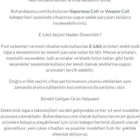
Buhardeposu.com’da bulunan
Vaporesso Coil
ve
Voopoo Coil
kategorileri sayesinde cihazınıza uygun yedek parçaları kolayca
inceleyebilirsiniz.
E-Likit Seçimi Neden Önemlidir?
Pod sistemleri ve mod cihazlarında kullanılan
E-Likit
ürünleri elektronik
sigara deneyiminin en önemli parçalarından biridir. Meyve aromaları,
mentollü seçenekler, tatlı aromalar ve klasik tütün tatları gibi farklı
seçenekler sayesinde kullanıcılar kendi damak zevklerine uygun
aromaları tercih edebilir.
Doğru e-likit seçimi cihaz performansını olumlu etkilerken aynı
zamanda aroma kalitesinin korunmasına da yardımcı olur.
Sürekli Gelişen Ürün Yelpazesi
Elektronik sigara teknolojileri sürekli gelişmekte ve her yıl yeni modeller
piyasaya çıkmaktadır. Buhardeposu.com olarak kullanıcılarımızın güncel
ürünlere kolayca ulaşabilmesi için ürün kategorilerimizi düzenli olarak
güncelliyor, yeni çıkan cihazları ve popüler modelleri hızlı bir şekilde
sitemize ekliyoruz.