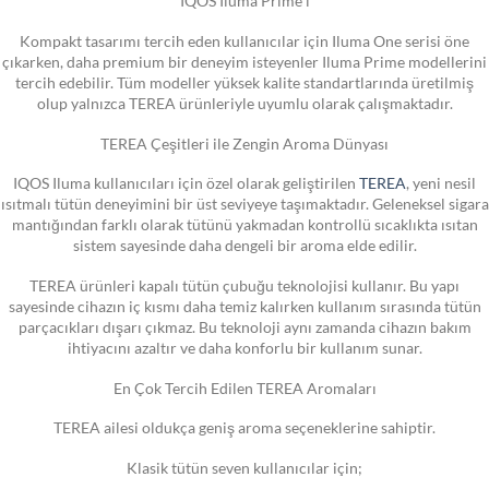
IQOS Iluma Prime i
Kompakt tasarımı tercih eden kullanıcılar için Iluma One serisi öne
çıkarken, daha premium bir deneyim isteyenler Iluma Prime modellerini
tercih edebilir. Tüm modeller yüksek kalite standartlarında üretilmiş
olup yalnızca TEREA ürünleriyle uyumlu olarak çalışmaktadır.
TEREA Çeşitleri ile Zengin Aroma Dünyası
IQOS Iluma kullanıcıları için özel olarak geliştirilen
TEREA
, yeni nesil
ısıtmalı tütün deneyimini bir üst seviyeye taşımaktadır. Geleneksel sigara
mantığından farklı olarak tütünü yakmadan kontrollü sıcaklıkta ısıtan
sistem sayesinde daha dengeli bir aroma elde edilir.
TEREA ürünleri kapalı tütün çubuğu teknolojisi kullanır. Bu yapı
sayesinde cihazın iç kısmı daha temiz kalırken kullanım sırasında tütün
parçacıkları dışarı çıkmaz. Bu teknoloji aynı zamanda cihazın bakım
ihtiyacını azaltır ve daha konforlu bir kullanım sunar.
En Çok Tercih Edilen TEREA Aromaları
TEREA ailesi oldukça geniş aroma seçeneklerine sahiptir.
Klasik tütün seven kullanıcılar için;