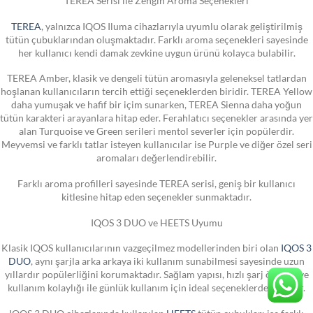
TEREA Serisi ile Zengin Aroma Seçenekleri
TEREA
, yalnızca IQOS Iluma cihazlarıyla uyumlu olarak geliştirilmiş
tütün çubuklarından oluşmaktadır. Farklı aroma seçenekleri sayesinde
her kullanıcı kendi damak zevkine uygun ürünü kolayca bulabilir.
TEREA Amber, klasik ve dengeli tütün aromasıyla geleneksel tatlardan
hoşlanan kullanıcıların tercih ettiği seçeneklerden biridir. TEREA Yellow
daha yumuşak ve hafif bir içim sunarken, TEREA Sienna daha yoğun
tütün karakteri arayanlara hitap eder. Ferahlatıcı seçenekler arasında yer
alan Turquoise ve Green serileri mentol severler için popülerdir.
Meyvemsi ve farklı tatlar isteyen kullanıcılar ise Purple ve diğer özel seri
aromaları değerlendirebilir.
Farklı aroma profilleri sayesinde TEREA serisi, geniş bir kullanıcı
kitlesine hitap eden seçenekler sunmaktadır.
IQOS 3 DUO ve HEETS Uyumu
Klasik IQOS kullanıcılarının vazgeçilmez modellerinden biri olan
IQOS 3
DUO
, aynı şarjla arka arkaya iki kullanım sunabilmesi sayesinde uzun
yıllardır popülerliğini korumaktadır. Sağlam yapısı, hızlı şarj özelliği ve
kullanım kolaylığı ile günlük kullanım için ideal seçeneklerden biridir.