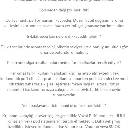
Coil neden değiştirilmelidir?
Coil zamanla performansını kaybeder. Düzenli coil değişimi aroma
kalitesinin korunmasına ve cihazın verimli çalışmasına yardımcı olur.
E-Likit seçerken nelere dikkat edilmelidir?
E-likit seçiminde aroma tercihi, nikotin seviyesi ve cihaz uyumluluğu göz
önünde bulundurulmalıdır.
Elektronik sigara kullanıcıları neden farklı cihazlar tercih ediyor?
Her cihaz farklı kullanım alışkanlıklarına hitap etmektedir. Tek
kullanımlık puff cihazlar pratik kullanım sunarken pod sistemleri ve mod
cihazları daha fazla kişiselleştirme imkânı sağlar. Isıtmalı tütün
sistemleri ise kendine özgü çalışma prensibiyle farklı bir deneyim
sunmaktadır.
Yeni başlayanlar için hangi ürünler önerilebilir?
Kullanım kolaylığı arayan kişiler genellikle Vozol Puff modelleri, JUUL
cihazları veya pod sistemlerini tercih etmektedir. Daha gelişmiş
özellikler isteyen kullanıcılar ise Vaporesso, Voopoo veya SMOK