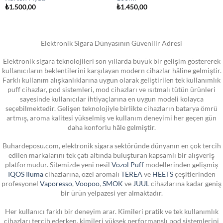
₺
1.500,00
₺
1.450,00
Elektronik Sigara Dünyasının Güvenilir Adresi
Elektronik sigara teknolojileri son yıllarda büyük bir gelişim göstererek
kullanıcıların beklentilerini karşılayan modern cihazlar hâline gelmiştir.
Farklı kullanım alışkanlıklarına uygun olarak geliştirilen tek kullanımlık
puff cihazlar, pod sistemleri, mod cihazları ve ısıtmalı tütün ürünleri
sayesinde kullanıcılar ihtiyaçlarına en uygun modeli kolayca
seçebilmektedir. Gelişen teknolojiyle birlikte cihazların batarya ömrü
artmış, aroma kalitesi yükselmiş ve kullanım deneyimi her geçen gün
daha konforlu hâle gelmiştir.
Buhardeposu.com, elektronik sigara sektöründe dünyanın en çok tercih
edilen markalarını tek çatı altında buluşturan kapsamlı bir alışveriş
platformudur. Sitemizde yeni nesil
Vozol Puff
modellerinden gelişmiş
IQOS Iluma
cihazlarına, özel aromalı
TEREA
ve
HEETS
çeşitlerinden
profesyonel
Vaporesso
,
Voopoo
,
SMOK
ve
JUUL
cihazlarına kadar geniş
bir ürün yelpazesi yer almaktadır.
Her kullanıcı farklı bir deneyim arar. Kimileri pratik ve tek kullanımlık
cihazları tercih ederken, kimileri yüksek performanslı pod sistemlerini