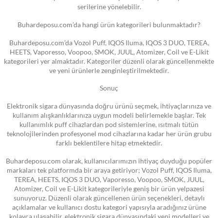
serilerine yönelebilir.
Buhardeposu.com’da hangi ürün kategorileri bulunmaktadır?
Buhardeposu.com’da Vozol Puff, IQOS Iluma, IQOS 3 DUO, TEREA,
HEETS, Vaporesso, Voopoo, SMOK, JUUL, Atomizer, Coil ve E-Likit
kategorileri yer almaktadır. Kategoriler düzenli olarak güncellenmekte
ve yeni ürünlerle zenginleştirilmektedir.
Sonuç
Elektronik sigara dünyasında doğru ürünü seçmek, ihtiyaçlarınıza ve
kullanım alışkanlıklarınıza uygun modeli belirlemekle başlar. Tek
kullanımlık puff cihazlardan pod sistemlerine, ısıtmalı tütün
teknolojilerinden profesyonel mod cihazlarına kadar her ürün grubu
farklı beklentilere hitap etmektedir.
Buhardeposu.com olarak, kullanıcılarımızın ihtiyaç duyduğu popüler
markaları tek platformda bir araya getiriyor; Vozol Puff, IQOS Iluma,
TEREA, HEETS, IQOS 3 DUO, Vaporesso, Voopoo, SMOK, JUUL,
Atomizer, Coil ve E-Likit kategorileriyle geniş bir ürün yelpazesi
sunuyoruz. Düzenli olarak güncellenen ürün seçenekleri, detaylı
açıklamalar ve kullanıcı dostu kategori yapısıyla aradığınız ürüne
kolayca ulaşabilir, elektronik sigara dünyasındaki yeni modelleri ve