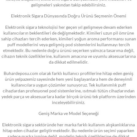
gelişmeleri yakından takip edebilirsiniz.
Elektronik Sigara Dünyasında Doğru Ürünü Seçmenin Önemi
Elektronik sigara teknolojisi her geçen yıl gelişmeye devam ederken
kullanıcıların beklentileri de değişmektedir. Kimileri uzun pil ömrüne
sahip cihazları tercih ederken, kimileri yoğun aroma performansı sunan
puff modellerini veya gelişmiş pod sistemlerini kullanmayı tercih
etmektedir. Bu nedenle doğru ürünü seçerken yalnızca tasarıma değil,
cihazın teknik özelliklerine, kullanım amacına ve uyumlu aksesuarlarına
da dikkat edilmelidir.
Buhardeposu.com olarak farklı kullanıcı profillerine hitap eden geniş
ürün yelpazemiz sayesinde hem yeni başlayanlara hem de deneyimli
kullanıcılara uygun çözümler sunuyoruz. Tek kullanımlık puff
cihazlardan profesyonel pod sistemlerine, ısıtmalı tütün cihazlarından
yedek parça ve aksesuarlara kadar birçok ürünü tek platform üzerinden
inceleyebilirsiniz.
Geniş Marka ve Model Seçeneği
Elektronik sigara sektöründe her marka farklı kullanım alışkanlıklarına
hitap eden cihazlar geliştirmektedir. Bu nedenle ürün seçimi yaparken
sadece marka ismine değil, modelin teknik özelliklerine de dikkat