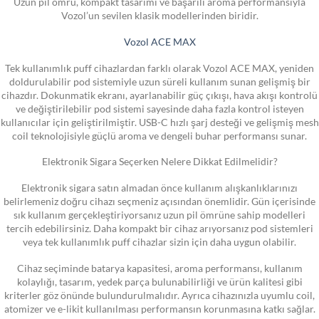
Uzun pil ömrü, kompakt tasarımı ve başarılı aroma performansıyla
Vozol’un sevilen klasik modellerinden biridir.
Vozol ACE MAX
Tek kullanımlık puff cihazlardan farklı olarak Vozol ACE MAX, yeniden
doldurulabilir pod sistemiyle uzun süreli kullanım sunan gelişmiş bir
cihazdır. Dokunmatik ekranı, ayarlanabilir güç çıkışı, hava akışı kontrolü
ve değiştirilebilir pod sistemi sayesinde daha fazla kontrol isteyen
kullanıcılar için geliştirilmiştir. USB-C hızlı şarj desteği ve gelişmiş mesh
coil teknolojisiyle güçlü aroma ve dengeli buhar performansı sunar.
Elektronik Sigara Seçerken Nelere Dikkat Edilmelidir?
Elektronik sigara satın almadan önce kullanım alışkanlıklarınızı
belirlemeniz doğru cihazı seçmeniz açısından önemlidir. Gün içerisinde
sık kullanım gerçekleştiriyorsanız uzun pil ömrüne sahip modelleri
tercih edebilirsiniz. Daha kompakt bir cihaz arıyorsanız pod sistemleri
veya tek kullanımlık puff cihazlar sizin için daha uygun olabilir.
Cihaz seçiminde batarya kapasitesi, aroma performansı, kullanım
kolaylığı, tasarım, yedek parça bulunabilirliği ve ürün kalitesi gibi
kriterler göz önünde bulundurulmalıdır. Ayrıca cihazınızla uyumlu coil,
atomizer ve e-likit kullanılması performansın korunmasına katkı sağlar.