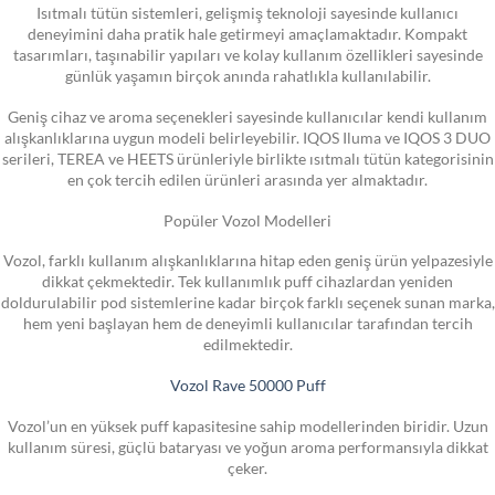
Isıtmalı tütün sistemleri, gelişmiş teknoloji sayesinde kullanıcı
deneyimini daha pratik hale getirmeyi amaçlamaktadır. Kompakt
tasarımları, taşınabilir yapıları ve kolay kullanım özellikleri sayesinde
günlük yaşamın birçok anında rahatlıkla kullanılabilir.
Geniş cihaz ve aroma seçenekleri sayesinde kullanıcılar kendi kullanım
alışkanlıklarına uygun modeli belirleyebilir. IQOS Iluma ve IQOS 3 DUO
serileri, TEREA ve HEETS ürünleriyle birlikte ısıtmalı tütün kategorisinin
en çok tercih edilen ürünleri arasında yer almaktadır.
Popüler Vozol Modelleri
Vozol, farklı kullanım alışkanlıklarına hitap eden geniş ürün yelpazesiyle
dikkat çekmektedir. Tek kullanımlık puff cihazlardan yeniden
doldurulabilir pod sistemlerine kadar birçok farklı seçenek sunan marka,
hem yeni başlayan hem de deneyimli kullanıcılar tarafından tercih
edilmektedir.
Vozol Rave 50000 Puff
Vozol’un en yüksek puff kapasitesine sahip modellerinden biridir. Uzun
kullanım süresi, güçlü bataryası ve yoğun aroma performansıyla dikkat
çeker.