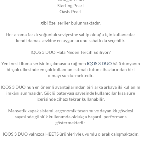
Starling Pearl
Oasis Pearl
gibi özel seriler bulunmaktadır.
Her aroma farklı yoğunluk seviyesine sahip olduğu için kullanıcılar
kendi damak zevkine en uygun ürünü rahatlıkla seçebilir.
IQOS 3 DUO Hâlâ Neden Tercih Ediliyor?
Yeni nesil Iluma serisinin çıkmasına rağmen
IQOS 3 DUO
hâlâ dünyanın
birçok ülkesinde en çok kullanılan ısıtmalı tütün cihazlarından biri
olmayı sürdürmektedir.
IQOS 3 DUO’nun en önemli avantajlarından biri arka arkaya iki kullanım
imkânı sunmasıdır. Güçlü bataryası sayesinde kullanıcılar kısa süre
içerisinde cihazı tekrar kullanabilir.
Manyetik kapak sistemi, ergonomik tasarımı ve dayanıklı gövdesi
sayesinde günlük kullanımda oldukça başarılı performans
göstermektedir.
IQOS 3 DUO yalnızca HEETS ürünleriyle uyumlu olarak çalışmaktadır.