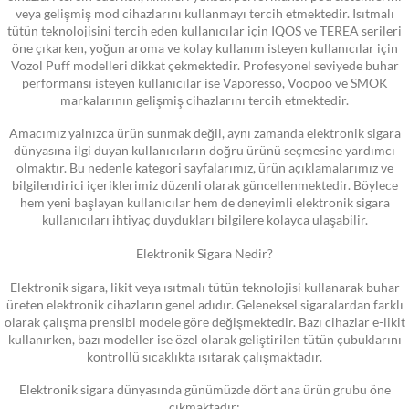
veya gelişmiş mod cihazlarını kullanmayı tercih etmektedir. Isıtmalı
tütün teknolojisini tercih eden kullanıcılar için IQOS ve TEREA serileri
öne çıkarken, yoğun aroma ve kolay kullanım isteyen kullanıcılar için
Vozol Puff modelleri dikkat çekmektedir. Profesyonel seviyede buhar
performansı isteyen kullanıcılar ise Vaporesso, Voopoo ve SMOK
markalarının gelişmiş cihazlarını tercih etmektedir.
Amacımız yalnızca ürün sunmak değil, aynı zamanda elektronik sigara
dünyasına ilgi duyan kullanıcıların doğru ürünü seçmesine yardımcı
olmaktır. Bu nedenle kategori sayfalarımız, ürün açıklamalarımız ve
bilgilendirici içeriklerimiz düzenli olarak güncellenmektedir. Böylece
hem yeni başlayan kullanıcılar hem de deneyimli elektronik sigara
kullanıcıları ihtiyaç duydukları bilgilere kolayca ulaşabilir.
Elektronik Sigara Nedir?
Elektronik sigara, likit veya ısıtmalı tütün teknolojisi kullanarak buhar
üreten elektronik cihazların genel adıdır. Geleneksel sigaralardan farklı
olarak çalışma prensibi modele göre değişmektedir. Bazı cihazlar e-likit
kullanırken, bazı modeller ise özel olarak geliştirilen tütün çubuklarını
kontrollü sıcaklıkta ısıtarak çalışmaktadır.
Elektronik sigara dünyasında günümüzde dört ana ürün grubu öne
çıkmaktadır: