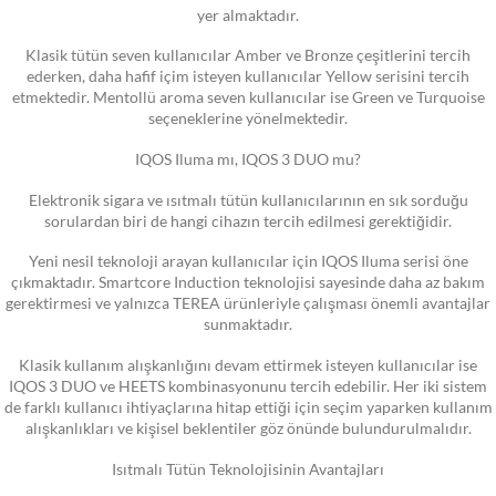
yer almaktadır.
Klasik tütün seven kullanıcılar Amber ve Bronze çeşitlerini tercih
ederken, daha hafif içim isteyen kullanıcılar Yellow serisini tercih
etmektedir. Mentollü aroma seven kullanıcılar ise Green ve Turquoise
seçeneklerine yönelmektedir.
IQOS Iluma mı, IQOS 3 DUO mu?
Elektronik sigara ve ısıtmalı tütün kullanıcılarının en sık sorduğu
sorulardan biri de hangi cihazın tercih edilmesi gerektiğidir.
Yeni nesil teknoloji arayan kullanıcılar için IQOS Iluma serisi öne
çıkmaktadır. Smartcore Induction teknolojisi sayesinde daha az bakım
gerektirmesi ve yalnızca TEREA ürünleriyle çalışması önemli avantajlar
sunmaktadır.
Klasik kullanım alışkanlığını devam ettirmek isteyen kullanıcılar ise
IQOS 3 DUO ve HEETS kombinasyonunu tercih edebilir. Her iki sistem
de farklı kullanıcı ihtiyaçlarına hitap ettiği için seçim yaparken kullanım
alışkanlıkları ve kişisel beklentiler göz önünde bulundurulmalıdır.
Isıtmalı Tütün Teknolojisinin Avantajları