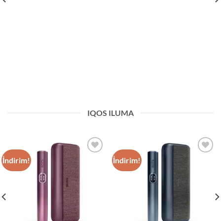
IQOS ILUMA
İndirim!
İndirim!
Add to
Add to
wishlist
wishlist