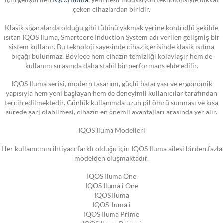
çeken cihazlardan biridir.
Klasik sigaralarda olduğu gibi tütünü yakmak yerine kontrollü şekilde
ısıtan IQOS Iluma, Smartcore Induction System adı verilen gelişmiş bir
sistem kullanır. Bu teknoloji sayesinde cihaz içerisinde klasik ısıtma
bıçağı bulunmaz. Böylece hem cihazın temizliği kolaylaşır hem de
kullanım sırasında daha stabil bir performans elde edilir.
IQOS Iluma serisi, modern tasarımı, güçlü bataryası ve ergonomik
yapısıyla hem yeni başlayan hem de deneyimli kullanıcılar tarafından
tercih edilmektedir. Günlük kullanımda uzun pil ömrü sunması ve kısa
sürede şarj olabilmesi, cihazın en önemli avantajları arasında yer alır.
IQOS Iluma Modelleri
Her kullanıcının ihtiyacı farklı olduğu için IQOS Iluma ailesi birden fazla
modelden oluşmaktadır.
IQOS Iluma One
IQOS Iluma i One
IQOS Iluma
IQOS Iluma i
IQOS Iluma Prime