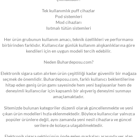
Tek kullanımlık puff cihazlar
Pod sistemleri
Mod cihazları
Isıtmalı tütün sistemleri
Her ürün grubunun kullanım amacı, teknik özellikleri ve performansı
birbirinden farklıdır. Kullanıcılar günlük kullanım alışkanlıklarına göre
kendileri için en uygun modeli tercih edebilir.
Neden Buhardeposu.com?
Elektronik sigara satın alırken ürün çeşitliliği kadar güvenilir bir mağaza
seçmek de önemlidir. Buhardeposu.com, farklı kullanıcı beklentilerine
hitap eden geniş ürün gamı sayesinde hem yeni başlayanlar hem de
deneyimli kullanıcılar için kapsamlı bir alışveriş deneyimi sunmayı
amaçlamaktadır.
Sitemizde bulunan kategoriler düzenli olarak güncellenmekte ve yeni
çıkan ürün modelleri hızla eklenmektedir. Böylece kullanıcılar yalnızca
popüler ürünlere değil, aynı zamanda yeni nesil cihazlara ve güncel
serilere de kolayca ulaşabilmektedir.
Elektronik sigara sektörünün önde gelen markaları arasında yer alan