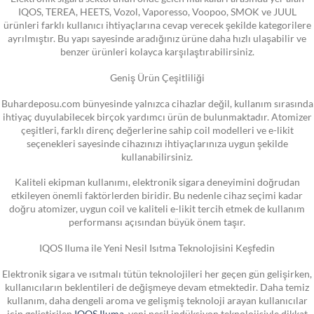
IQOS, TEREA, HEETS, Vozol, Vaporesso, Voopoo, SMOK ve JUUL
ürünleri farklı kullanıcı ihtiyaçlarına cevap verecek şekilde kategorilere
ayrılmıştır. Bu yapı sayesinde aradığınız ürüne daha hızlı ulaşabilir ve
benzer ürünleri kolayca karşılaştırabilirsiniz.
Geniş Ürün Çeşitliliği
Buhardeposu.com bünyesinde yalnızca cihazlar değil, kullanım sırasında
ihtiyaç duyulabilecek birçok yardımcı ürün de bulunmaktadır. Atomizer
çeşitleri, farklı direnç değerlerine sahip coil modelleri ve e-likit
seçenekleri sayesinde cihazınızı ihtiyaçlarınıza uygun şekilde
kullanabilirsiniz.
Kaliteli ekipman kullanımı, elektronik sigara deneyimini doğrudan
etkileyen önemli faktörlerden biridir. Bu nedenle cihaz seçimi kadar
doğru atomizer, uygun coil ve kaliteli e-likit tercih etmek de kullanım
performansı açısından büyük önem taşır.
IQOS Iluma ile Yeni Nesil Isıtma Teknolojisini Keşfedin
Elektronik sigara ve ısıtmalı tütün teknolojileri her geçen gün gelişirken,
kullanıcıların beklentileri de değişmeye devam etmektedir. Daha temiz
kullanım, daha dengeli aroma ve gelişmiş teknoloji arayan kullanıcılar
için geliştirilen
IQOS Iluma
, yeni nesil indüksiyon teknolojisiyle dikkat