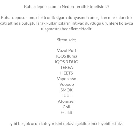
Buhardeposu.com’u Neden Tercih Etmelisiniz?
Buhardeposu.com, elektronik sigara dünyasında öne çıkan markaları tek
çatı altında buluşturarak kullanıcıların ihtiyaç duyduğu ürünlere kolayca
ulaşmasını hedeflemektedir.
Sitemizde;
Vozol Puff
IQOS Iluma
IQOS 3 DUO
TEREA
HEETS
Vaporesso
Voopoo
SMOK
JUUL
Atomizer
Coil
E-Likit
gibi birçok ürün kategorisini detaylı şekilde inceleyebilirsiniz.