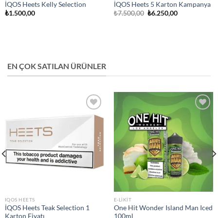
İQOS Heets Kelly Selection
İQOS Heets 5 Karton Kampanya
Orijinal
Şu
₺
1.500,00
₺
7.500,00
₺
6.250,00
fiyat:
andaki
₺7.500,00.
fiyat:
₺6.250,00.
EN ÇOK SATILAN ÜRÜNLER
Add to
Add to
wishlist
wishlist
IQOS HEETS
E-LIKIT
İQOS Heets Teak Selection 1
One Hit Wonder Island Man Iced
Karton Fiyatı
100ml