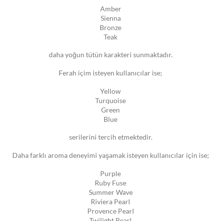
Amber
Sienna
Bronze
Teak
daha yoğun tütün karakteri sunmaktadır.
Ferah içim isteyen kullanıcılar ise;
Yellow
Turquoise
Green
Blue
serilerini tercih etmektedir.
Daha farklı aroma deneyimi yaşamak isteyen kullanıcılar için ise;
Purple
Ruby Fuse
Summer Wave
Riviera Pearl
Provence Pearl
Twilight Pearl