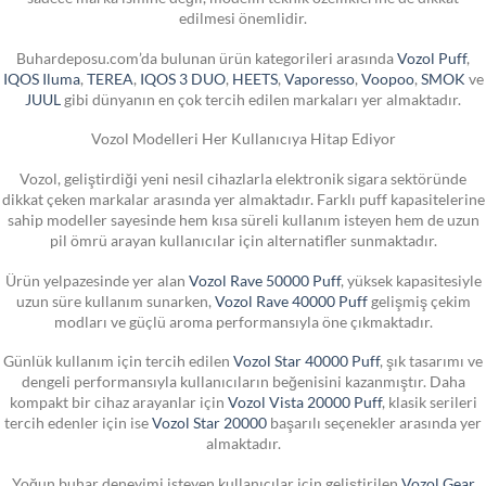
edilmesi önemlidir.
Buhardeposu.com’da bulunan ürün kategorileri arasında
Vozol Puff
,
IQOS Iluma
,
TEREA
,
IQOS 3 DUO
,
HEETS
,
Vaporesso
,
Voopoo
,
SMOK
ve
JUUL
gibi dünyanın en çok tercih edilen markaları yer almaktadır.
Vozol Modelleri Her Kullanıcıya Hitap Ediyor
Vozol, geliştirdiği yeni nesil cihazlarla elektronik sigara sektöründe
dikkat çeken markalar arasında yer almaktadır. Farklı puff kapasitelerine
sahip modeller sayesinde hem kısa süreli kullanım isteyen hem de uzun
pil ömrü arayan kullanıcılar için alternatifler sunmaktadır.
Ürün yelpazesinde yer alan
Vozol Rave 50000 Puff
, yüksek kapasitesiyle
uzun süre kullanım sunarken,
Vozol Rave 40000 Puff
gelişmiş çekim
modları ve güçlü aroma performansıyla öne çıkmaktadır.
Günlük kullanım için tercih edilen
Vozol Star 40000 Puff
, şık tasarımı ve
dengeli performansıyla kullanıcıların beğenisini kazanmıştır. Daha
kompakt bir cihaz arayanlar için
Vozol Vista 20000 Puff
, klasik serileri
tercih edenler için ise
Vozol Star 20000
başarılı seçenekler arasında yer
almaktadır.
Yoğun buhar deneyimi isteyen kullanıcılar için geliştirilen
Vozol Gear