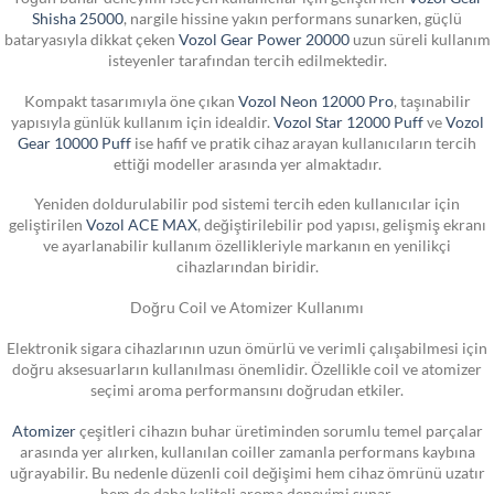
Shisha 25000
, nargile hissine yakın performans sunarken, güçlü
bataryasıyla dikkat çeken
Vozol Gear Power 20000
uzun süreli kullanım
isteyenler tarafından tercih edilmektedir.
Kompakt tasarımıyla öne çıkan
Vozol Neon 12000 Pro
, taşınabilir
yapısıyla günlük kullanım için idealdir.
Vozol Star 12000 Puff
ve
Vozol
Gear 10000 Puff
ise hafif ve pratik cihaz arayan kullanıcıların tercih
ettiği modeller arasında yer almaktadır.
Yeniden doldurulabilir pod sistemi tercih eden kullanıcılar için
geliştirilen
Vozol ACE MAX
, değiştirilebilir pod yapısı, gelişmiş ekranı
ve ayarlanabilir kullanım özellikleriyle markanın en yenilikçi
cihazlarından biridir.
Doğru Coil ve Atomizer Kullanımı
Elektronik sigara cihazlarının uzun ömürlü ve verimli çalışabilmesi için
doğru aksesuarların kullanılması önemlidir. Özellikle coil ve atomizer
seçimi aroma performansını doğrudan etkiler.
Atomizer
çeşitleri cihazın buhar üretiminden sorumlu temel parçalar
arasında yer alırken, kullanılan coiller zamanla performans kaybına
uğrayabilir. Bu nedenle düzenli coil değişimi hem cihaz ömrünü uzatır
hem de daha kaliteli aroma deneyimi sunar.