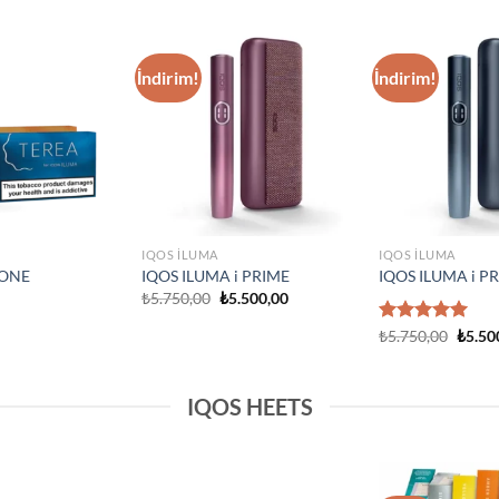
IQOS ILUMA
Add to
Add to
IQOS Iluma i On
wishlist
wishlist
₺
3.750,00
IQOS ILUMA
Prime Neon
IQOS Iluma Prime Stardrift
d Edition
Limited Edition
₺
4.500,00
IQOS HEETS