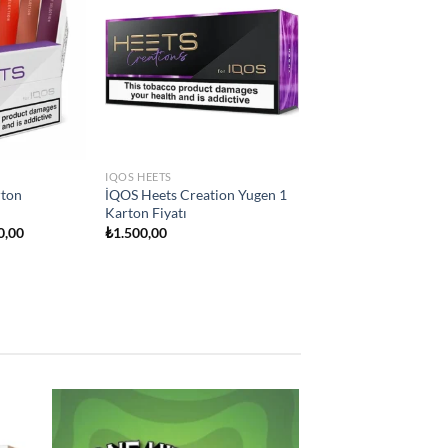
Add to
Add to
wishlist
wishlist
IQOS HEETS
city
İQOS Heets Teak Selection 1
on Fiyatı
Karton Fiyatı
₺
1.500,00
d to
Add to