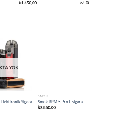
Add to
Add to
wishlist
wishlist
 YOK
SMOK
ara
Smok IPX80 Elektironik sigara
₺
2.800,00