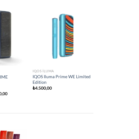
Add to
Add to
e
wishlist
wishlist
IQOS ILUMA
İQOS İLUMA ONE
₺
2.250,00