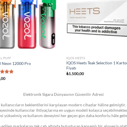
wishlist
wis
STOKTA YOK
IZER
ATOMIZER
K Novo Pod Kartuşu
Smok Vape Pen 22 Coil
0
₺
1.300,00
Elektronik Sigara Dünyasının Güvenilir Adresi
 kullanıcıların beklentilerini karşılayan modern cihazlar hâline gelmiştir. 
 sayesinde kullanıcılar ihtiyaçlarına en uygun modeli kolayca seçebilmekte
esi yükselmiş ve kullanım deneyimi her geçen gün daha konforlu hâle gelm
dilen markalarını tek çatı altında buluşturan kapsamlı bir alışveriş pla