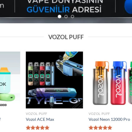
VOZOL PUFF
Add to
Add to
wishlist
wishlist
VOZOL PUFF
VOZOL PUFF
0000 Puff
Elf Bar Raya D2 20000 Puff
Vozol Gear 5000
₺
1.600,00