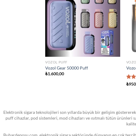
wishlist
wishlist
STOKTA YOK
TÜM ÜRÜNLER
ATOM
sland Man Iced 100ml
VOOPOO PNP MTL Yedek Pod Kartuş
SMO
₺
0,00
₺
0,0
Elektronik sigara teknolojileri son yıllarda büyük bir gelişim göstererek
puff cihazlar, pod sistemleri, mod cihazları ve ısıtmalı tütün ürünleri
kalit
Buhardeposu.com, elektronik sigara sektöründe dünyanın en çok tercih e