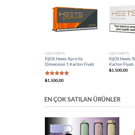
Add to
Add to
wishlist
wishlist
S
IQOS HEETS
IQOS HEETS
s Creation Yugen 1
İQOS Heets Amber 1 Karton
İQOS Heets Y
yatı
Fiyatı
Fiyatı
0
₺
1.500,00
₺
1.500,00
EN ÇOK SATILAN ÜRÜNLER
Add to
Add to