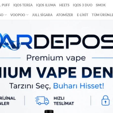
 PUFF
IQOS TEREA
IQOS ILUMA
HEETS
IQOS 3 DUO
SMOK
SO
VOOPOO
JULL SIGARA
ATOMIZER
E-LIKIT
TÜM ÜRÜNL