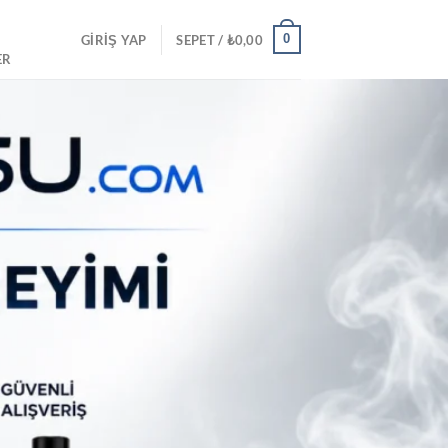
0
GIRIŞ YAP
SEPET /
₺
0,00
ER