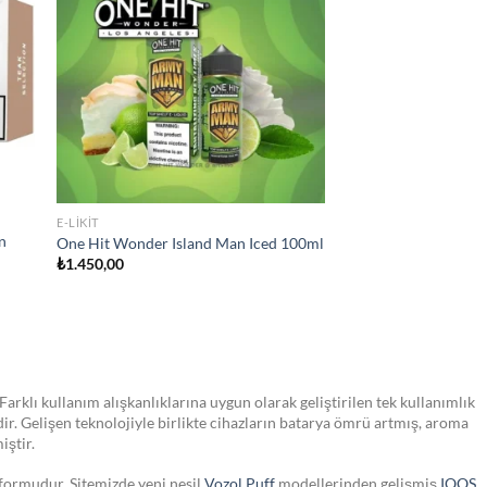
hlist
wishlist
STOKTA YOK
JULL SIGARA
JUUL2 Polar Menthol Kartuş
₺
750,00
Farklı kullanım alışkanlıklarına uygun olarak geliştirilen tek kullanımlık
dir. Gelişen teknolojiyle birlikte cihazların batarya ömrü artmış, aroma
iştir.
tformudur. Sitemizde yeni nesil
Vozol Puff
modellerinden gelişmiş
IQOS