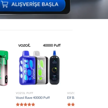
Add to
Add to
wishlist
wishlist
VOZOL PUFF
0 Puff
Vozol Vista 40000 Puff
₺
1.300,00