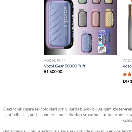
wishlist
wishlist
STOKTA YOK
TÜM ÜRÜNLER
ATOM
sland Man Iced 100ml
VOOPOO PNP MTL Yedek Pod Kartuş
SMOK
₺
0,00
₺
0,0
Elektronik sigara teknolojileri son yıllarda büyük bir gelişim göstererek
puff cihazlar, pod sistemleri, mod cihazları ve ısıtmalı tütün ürünleri
kalit
Buhardeposu.com, elektronik sigara sektöründe dünyanın en çok tercih e