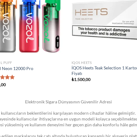
wishlist
wish
STOKTA YOK
IZER
ATOMIZER
 Novo Pod Kartuşu
Smok Vape Pen 22 Coil
0
₺
1.300,00
Elektronik Sigara Dünyasının Güvenilir Adresi
 kullanıcıların beklentilerini karşılayan modern cihazlar hâline gelmiştir. 
 sayesinde kullanıcılar ihtiyaçlarına en uygun modeli kolayca seçebilmekte
esi yükselmiş ve kullanım deneyimi her geçen gün daha konforlu hâle gelm
dilen markalarını tek çatı altında buluşturan kapsamlı bir alışveriş pla