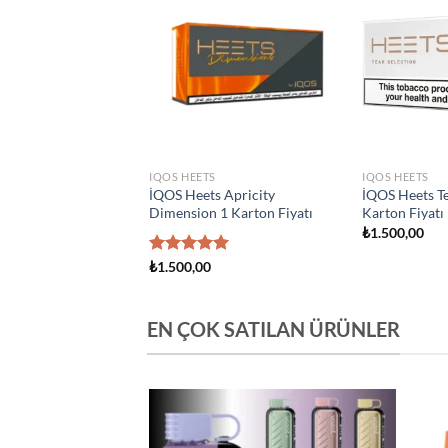
Add to
Add to
wishlist
wishlist
S
IQOS HEETS
IQOS HEETS
s Creation Yugen 1
İQOS Heets Amber 1 Karton
İQOS Heets Y
yatı
Fiyatı
Fiyatı
₺
1.500,00
₺
1.500,00
EN ÇOK SATILAN ÜRÜNLER
Add to
Add to