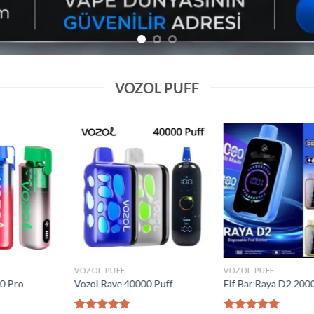
VOZOL PUFF
Add to
Add to
wishlist
wishlist
VOZOL PUFF
VOZOL PUFF
0000 Puff
Elf Bar Raya D2 20000 Puff
Vozol Gear 50000
₺
1.600,00