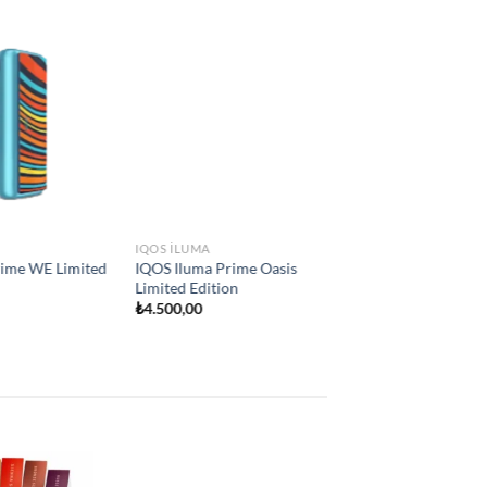
Add to
Add to
wishlist
wishlist
IQOS ILUMA
İQOS İLUMA ONE
₺
2.250,00