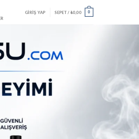
0
GIRIŞ YAP
SEPET /
₺
0,00
ER