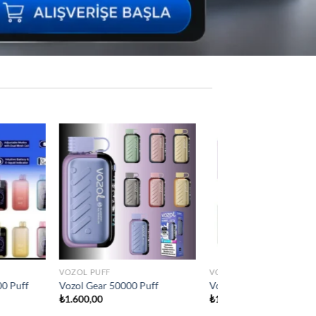
Add to
Add to
wishlist
wishlist
VOZOL PUFF
İNDIRIM ÜRÜNLER
 Puff
Vozol Vista 40000 Puff
Vozol Star 40000 Puf
₺
1.300,00