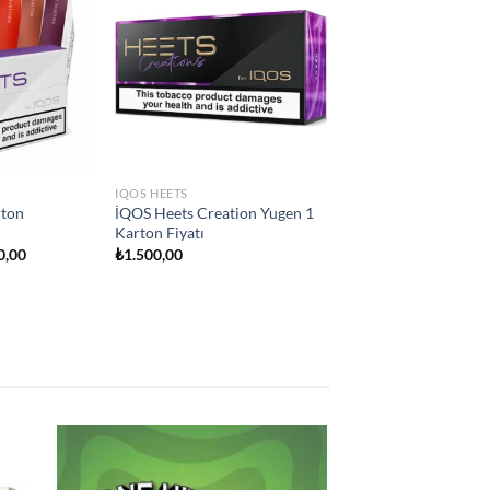
Add to
Add to
wishlist
wishlist
IQOS HEETS
ity
İQOS Heets Teak Selection 1
on Fiyatı
Karton Fiyatı
₺
1.500,00
 to
Add to