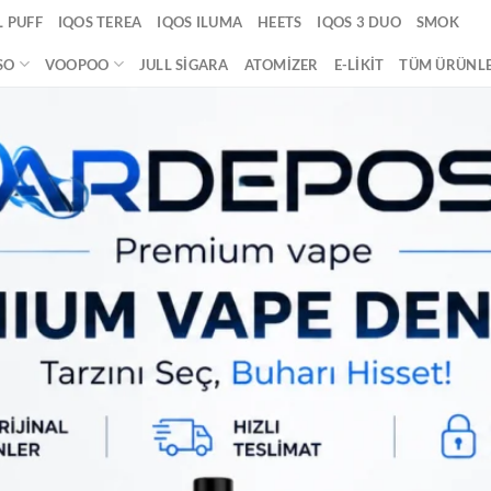
 PUFF
IQOS TEREA
IQOS ILUMA
HEETS
IQOS 3 DUO
SMOK
SO
VOOPOO
JULL SIGARA
ATOMIZER
E-LIKIT
TÜM ÜRÜNL