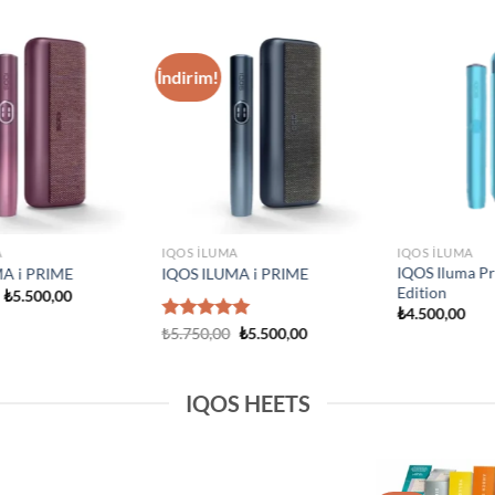
IQOS ILUMA
Add to
Add to
IQOS Iluma i One
wishlist
wishlist
₺
3.750,00
IQOS ILUMA
rime Neon
IQOS Iluma Prime Stardrift
d Edition
Limited Edition
₺
4.500,00
IQOS HEETS