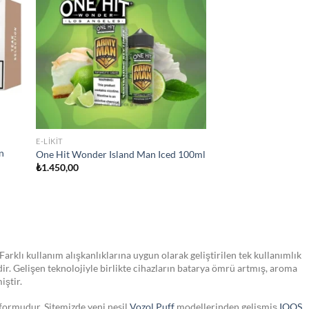
list
wishlist
STOKTA YOK
JULL SIGARA
JUUL2 Polar Menthol Kartuş
₺
750,00
Farklı kullanım alışkanlıklarına uygun olarak geliştirilen tek kullanımlık
dir. Gelişen teknolojiyle birlikte cihazların batarya ömrü artmış, aroma
iştir.
tformudur. Sitemizde yeni nesil
Vozol Puff
modellerinden gelişmiş
IQOS