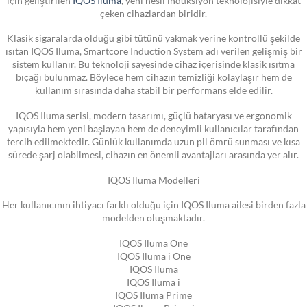
çeken cihazlardan biridir.
Klasik sigaralarda olduğu gibi tütünü yakmak yerine kontrollü şekilde
ısıtan IQOS Iluma, Smartcore Induction System adı verilen gelişmiş bir
sistem kullanır. Bu teknoloji sayesinde cihaz içerisinde klasik ısıtma
bıçağı bulunmaz. Böylece hem cihazın temizliği kolaylaşır hem de
kullanım sırasında daha stabil bir performans elde edilir.
IQOS Iluma serisi, modern tasarımı, güçlü bataryası ve ergonomik
yapısıyla hem yeni başlayan hem de deneyimli kullanıcılar tarafından
tercih edilmektedir. Günlük kullanımda uzun pil ömrü sunması ve kısa
sürede şarj olabilmesi, cihazın en önemli avantajları arasında yer alır.
IQOS Iluma Modelleri
Her kullanıcının ihtiyacı farklı olduğu için IQOS Iluma ailesi birden fazla
modelden oluşmaktadır.
IQOS Iluma One
IQOS Iluma i One
IQOS Iluma
IQOS Iluma i
IQOS Iluma Prime