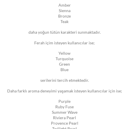
Amber
Sienna
Bronze
Teak
daha yoğun tütün karakteri sunmaktadır.
Ferah içim isteyen kullanıcılar ise;
Yellow
Turquoise
Green
Blue
serilerini tercih etmektedir.
Daha farklı aroma deneyimi yaşamak isteyen kullanıcılar için ise;
Purple
Ruby Fuse
Summer Wave
Riviera Pearl
Provence Pearl
Twilight Pearl