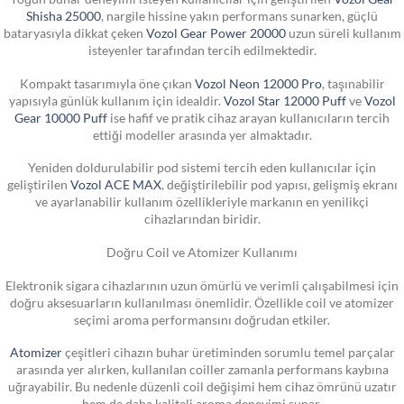
Shisha 25000
, nargile hissine yakın performans sunarken, güçlü
bataryasıyla dikkat çeken
Vozol Gear Power 20000
uzun süreli kullanım
isteyenler tarafından tercih edilmektedir.
Kompakt tasarımıyla öne çıkan
Vozol Neon 12000 Pro
, taşınabilir
yapısıyla günlük kullanım için idealdir.
Vozol Star 12000 Puff
ve
Vozol
Gear 10000 Puff
ise hafif ve pratik cihaz arayan kullanıcıların tercih
ettiği modeller arasında yer almaktadır.
Yeniden doldurulabilir pod sistemi tercih eden kullanıcılar için
geliştirilen
Vozol ACE MAX
, değiştirilebilir pod yapısı, gelişmiş ekranı
ve ayarlanabilir kullanım özellikleriyle markanın en yenilikçi
cihazlarından biridir.
Doğru Coil ve Atomizer Kullanımı
Elektronik sigara cihazlarının uzun ömürlü ve verimli çalışabilmesi için
doğru aksesuarların kullanılması önemlidir. Özellikle coil ve atomizer
seçimi aroma performansını doğrudan etkiler.
Atomizer
çeşitleri cihazın buhar üretiminden sorumlu temel parçalar
arasında yer alırken, kullanılan coiller zamanla performans kaybına
uğrayabilir. Bu nedenle düzenli coil değişimi hem cihaz ömrünü uzatır
hem de daha kaliteli aroma deneyimi sunar.