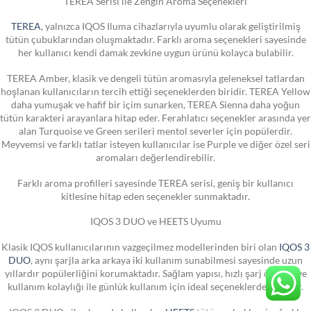
TEREA Serisi ile Zengin Aroma Seçenekleri
TEREA
, yalnızca IQOS Iluma cihazlarıyla uyumlu olarak geliştirilmiş
tütün çubuklarından oluşmaktadır. Farklı aroma seçenekleri sayesinde
her kullanıcı kendi damak zevkine uygun ürünü kolayca bulabilir.
TEREA Amber, klasik ve dengeli tütün aromasıyla geleneksel tatlardan
hoşlanan kullanıcıların tercih ettiği seçeneklerden biridir. TEREA Yellow
daha yumuşak ve hafif bir içim sunarken, TEREA Sienna daha yoğun
tütün karakteri arayanlara hitap eder. Ferahlatıcı seçenekler arasında yer
alan Turquoise ve Green serileri mentol severler için popülerdir.
Meyvemsi ve farklı tatlar isteyen kullanıcılar ise Purple ve diğer özel seri
aromaları değerlendirebilir.
Farklı aroma profilleri sayesinde TEREA serisi, geniş bir kullanıcı
kitlesine hitap eden seçenekler sunmaktadır.
IQOS 3 DUO ve HEETS Uyumu
Klasik IQOS kullanıcılarının vazgeçilmez modellerinden biri olan
IQOS 3
DUO
, aynı şarjla arka arkaya iki kullanım sunabilmesi sayesinde uzun
yıllardır popülerliğini korumaktadır. Sağlam yapısı, hızlı şarj özelliği ve
kullanım kolaylığı ile günlük kullanım için ideal seçeneklerden biridir.