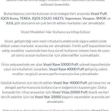
edilmesi önemlidir.
Buhardeposu.com’da bulunan ürün kategorileri arasında
Vozol Puff
,
IQOS Iluma
,
TEREA
,
IQOS 3 DUO
,
HEETS
,
Vaporesso
,
Voopoo
,
SMOK
ve
JUUL
gibi dünyanın en çok tercih edilen markaları yer almaktadır.
Vozol Modelleri Her Kullanıcıya Hitap Ediyor
Vozol, geliştirdiği yeni nesil cihazlarla elektronik sigara sektöründe
dikkat çeken markalar arasında yer almaktadır. Farklı puff kapasitelerine
sahip modeller sayesinde hem kısa süreli kullanım isteyen hem de uzun
pil ömrü arayan kullanıcılar için alternatifler sunmaktadır.
Ürün yelpazesinde yer alan
Vozol Rave 50000 Puff
, yüksek kapasitesiyle
uzun süre kullanım sunarken,
Vozol Rave 40000 Puff
gelişmiş çekim
modları ve güçlü aroma performansıyla öne çıkmaktadır.
Günlük kullanım için tercih edilen
Vozol Star 40000 Puff
, şık tasarımı ve
dengeli performansıyla kullanıcıların beğenisini kazanmıştır. Daha
kompakt bir cihaz arayanlar için
Vozol Vista 20000 Puff
, klasik serileri
tercih edenler için ise
Vozol Star 20000
başarılı seçenekler arasında yer
almaktadır.
Yoğun buhar deneyimi isteyen kullanıcılar için geliştirilen
Vozol Gear