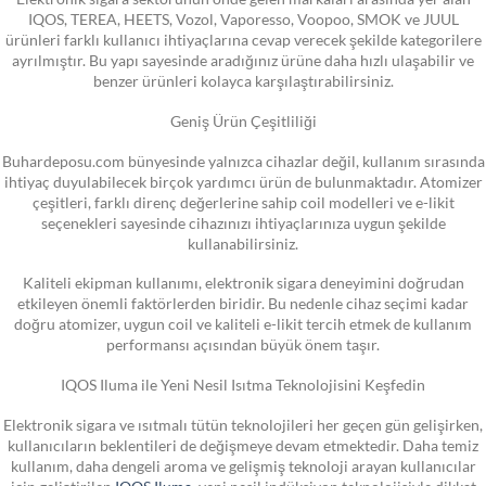
IQOS, TEREA, HEETS, Vozol, Vaporesso, Voopoo, SMOK ve JUUL
ürünleri farklı kullanıcı ihtiyaçlarına cevap verecek şekilde kategorilere
ayrılmıştır. Bu yapı sayesinde aradığınız ürüne daha hızlı ulaşabilir ve
benzer ürünleri kolayca karşılaştırabilirsiniz.
Geniş Ürün Çeşitliliği
Buhardeposu.com bünyesinde yalnızca cihazlar değil, kullanım sırasında
ihtiyaç duyulabilecek birçok yardımcı ürün de bulunmaktadır. Atomizer
çeşitleri, farklı direnç değerlerine sahip coil modelleri ve e-likit
seçenekleri sayesinde cihazınızı ihtiyaçlarınıza uygun şekilde
kullanabilirsiniz.
Kaliteli ekipman kullanımı, elektronik sigara deneyimini doğrudan
etkileyen önemli faktörlerden biridir. Bu nedenle cihaz seçimi kadar
doğru atomizer, uygun coil ve kaliteli e-likit tercih etmek de kullanım
performansı açısından büyük önem taşır.
IQOS Iluma ile Yeni Nesil Isıtma Teknolojisini Keşfedin
Elektronik sigara ve ısıtmalı tütün teknolojileri her geçen gün gelişirken,
kullanıcıların beklentileri de değişmeye devam etmektedir. Daha temiz
kullanım, daha dengeli aroma ve gelişmiş teknoloji arayan kullanıcılar
için geliştirilen
IQOS Iluma
, yeni nesil indüksiyon teknolojisiyle dikkat