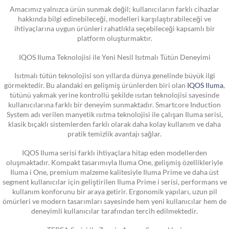
Amacımız yalnızca ürün sunmak değil; kullanıcıların farklı cihazlar
hakkında bilgi edinebileceği, modelleri karşılaştırabileceği ve
ihtiyaçlarına uygun ürünleri rahatlıkla seçebileceği kapsamlı bir
platform oluşturmaktır.
IQOS Iluma Teknolojisi ile Yeni Nesil Isıtmalı Tütün Deneyimi
Isıtmalı tütün teknolojisi son yıllarda dünya genelinde büyük ilgi
görmektedir. Bu alandaki en gelişmiş ürünlerden biri olan
IQOS Iluma
,
tütünü yakmak yerine kontrollü şekilde ısıtan teknolojisi sayesinde
kullanıcılarına farklı bir deneyim sunmaktadır. Smartcore Induction
System adı verilen manyetik ısıtma teknolojisi ile çalışan Iluma serisi,
klasik bıçaklı sistemlerden farklı olarak daha kolay kullanım ve daha
pratik temizlik avantajı sağlar.
IQOS Iluma serisi farklı ihtiyaçlara hitap eden modellerden
oluşmaktadır. Kompakt tasarımıyla Iluma One, gelişmiş özellikleriyle
Iluma i One, premium malzeme kalitesiyle Iluma Prime ve daha üst
segment kullanıcılar için geliştirilen Iluma Prime i serisi, performans ve
kullanım konforunu bir araya getirir. Ergonomik yapıları, uzun pil
ömürleri ve modern tasarımları sayesinde hem yeni kullanıcılar hem de
deneyimli kullanıcılar tarafından tercih edilmektedir.