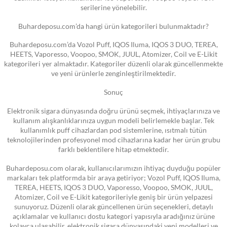
serilerine yönelebilir.
Buhardeposu.com’da hangi ürün kategorileri bulunmaktadır?
Buhardeposu.com’da Vozol Puff, IQOS Iluma, IQOS 3 DUO, TEREA,
HEETS, Vaporesso, Voopoo, SMOK, JUUL, Atomizer, Coil ve E-Likit
kategorileri yer almaktadır. Kategoriler düzenli olarak güncellenmekte
ve yeni ürünlerle zenginleştirilmektedir.
Sonuç
Elektronik sigara dünyasında doğru ürünü seçmek, ihtiyaçlarınıza ve
kullanım alışkanlıklarınıza uygun modeli belirlemekle başlar. Tek
kullanımlık puff cihazlardan pod sistemlerine, ısıtmalı tütün
teknolojilerinden profesyonel mod cihazlarına kadar her ürün grubu
farklı beklentilere hitap etmektedir.
Buhardeposu.com olarak, kullanıcılarımızın ihtiyaç duyduğu popüler
markaları tek platformda bir araya getiriyor; Vozol Puff, IQOS Iluma,
TEREA, HEETS, IQOS 3 DUO, Vaporesso, Voopoo, SMOK, JUUL,
Atomizer, Coil ve E-Likit kategorileriyle geniş bir ürün yelpazesi
sunuyoruz. Düzenli olarak güncellenen ürün seçenekleri, detaylı
açıklamalar ve kullanıcı dostu kategori yapısıyla aradığınız ürüne
kolayca ulaşabilir, elektronik sigara dünyasındaki yeni modelleri ve