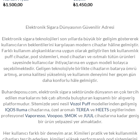
₺
1.500,00
₺
1.450,00
Elektronik Sigara Dünyasının Güvenilir Adresi
Elektronik sigara teknolojileri son yıllarda büyük bir gelişim göstererek
kullanıcıların beklentilerini karşılayan modern cihazlar hâline gelmiştir.
Farklı kullanım alışkanlıklarına uygun olarak geliştirilen tek kullanımlık
puff cihazlar, pod sistemleri, mod cihazları ve ısıtmalı tütün ürünleri
sayesinde kullanıcılar ihtiyaçlarına en uygun modeli kolayca
seçebilmektedir. Gelişen teknolojiyle birlikte cihazların batarya ömrü
artmış, aroma kalitesi yükselmiş ve kullanım deneyimi her geçen gün
daha konforlu hâle gelmiştir.
Buhardeposu.com, elektronik sigara sektöründe dünyanın en çok tercih
edilen markalarını tek çatı altında buluşturan kapsamlı bir alışveriş
platformudur. Sitemizde yeni nesil
Vozol Puff
modellerinden gelişmiş
IQOS Iluma
cihazlarına, özel aromalı
TEREA
ve
HEETS
çeşitlerinden
profesyonel
Vaporesso
,
Voopoo
,
SMOK
ve
JUUL
cihazlarına kadar geniş
bir ürün yelpazesi yer almaktadır.
Her kullanıcı farklı bir deneyim arar. Kimileri pratik ve tek kullanımlık
cihazları tercih ederken, kimileri yüksek performanslı pod sistemlerini