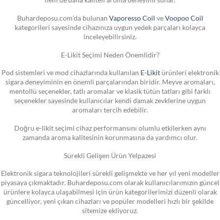
Buhardeposu.com’da bulunan
Vaporesso Coil
ve
Voopoo Coil
kategorileri sayesinde cihazınıza uygun yedek parçaları kolayca
inceleyebilirsiniz.
E-Likit Seçimi Neden Önemlidir?
Pod sistemleri ve mod cihazlarında kullanılan
E-Likit
ürünleri elektronik
sigara deneyiminin en önemli parçalarından biridir. Meyve aromaları,
mentollü seçenekler, tatlı aromalar ve klasik tütün tatları gibi farklı
seçenekler sayesinde kullanıcılar kendi damak zevklerine uygun
aromaları tercih edebilir.
Doğru e-likit seçimi cihaz performansını olumlu etkilerken aynı
zamanda aroma kalitesinin korunmasına da yardımcı olur.
Sürekli Gelişen Ürün Yelpazesi
Elektronik sigara teknolojileri sürekli gelişmekte ve her yıl yeni modeller
piyasaya çıkmaktadır. Buhardeposu.com olarak kullanıcılarımızın güncel
ürünlere kolayca ulaşabilmesi için ürün kategorilerimizi düzenli olarak
güncelliyor, yeni çıkan cihazları ve popüler modelleri hızlı bir şekilde
sitemize ekliyoruz.