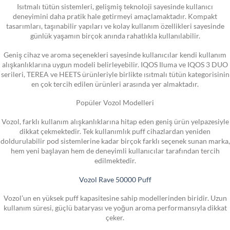
Isıtmalı tütün sistemleri, gelişmiş teknoloji sayesinde kullanıcı
deneyimini daha pratik hale getirmeyi amaçlamaktadır. Kompakt
tasarımları, taşınabilir yapıları ve kolay kullanım özellikleri sayesinde
günlük yaşamın birçok anında rahatlıkla kullanılabilir.
Geniş cihaz ve aroma seçenekleri sayesinde kullanıcılar kendi kullanım
alışkanlıklarına uygun modeli belirleyebilir. IQOS Iluma ve IQOS 3 DUO
serileri, TEREA ve HEETS ürünleriyle birlikte ısıtmalı tütün kategorisinin
en çok tercih edilen ürünleri arasında yer almaktadır.
Popüler Vozol Modelleri
Vozol, farklı kullanım alışkanlıklarına hitap eden geniş ürün yelpazesiyle
dikkat çekmektedir. Tek kullanımlık puff cihazlardan yeniden
doldurulabilir pod sistemlerine kadar birçok farklı seçenek sunan marka,
hem yeni başlayan hem de deneyimli kullanıcılar tarafından tercih
edilmektedir.
Vozol Rave 50000 Puff
Vozol’un en yüksek puff kapasitesine sahip modellerinden biridir. Uzun
kullanım süresi, güçlü bataryası ve yoğun aroma performansıyla dikkat
çeker.