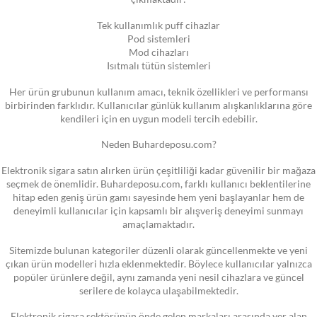
Tek kullanımlık puff cihazlar
Pod sistemleri
Mod cihazları
Isıtmalı tütün sistemleri
Her ürün grubunun kullanım amacı, teknik özellikleri ve performansı
birbirinden farklıdır. Kullanıcılar günlük kullanım alışkanlıklarına göre
kendileri için en uygun modeli tercih edebilir.
Neden Buhardeposu.com?
Elektronik sigara satın alırken ürün çeşitliliği kadar güvenilir bir mağaza
seçmek de önemlidir. Buhardeposu.com, farklı kullanıcı beklentilerine
hitap eden geniş ürün gamı sayesinde hem yeni başlayanlar hem de
deneyimli kullanıcılar için kapsamlı bir alışveriş deneyimi sunmayı
amaçlamaktadır.
Sitemizde bulunan kategoriler düzenli olarak güncellenmekte ve yeni
çıkan ürün modelleri hızla eklenmektedir. Böylece kullanıcılar yalnızca
popüler ürünlere değil, aynı zamanda yeni nesil cihazlara ve güncel
serilere de kolayca ulaşabilmektedir.
Elektronik sigara sektörünün önde gelen markaları arasında yer alan