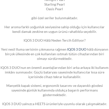
Starling Pearl
Oasis Pearl
gibi özel seriler bulunmaktadır.
Her aroma farklı yoğunluk seviyesine sahip olduğu için kullanıcılar
kendi damak zevkine en uygun ürünü rahatlıkla seçebilir.
IQOS 3 DUO Hâlâ Neden Tercih Ediliyor?
Yeni nesil Iluma serisinin çıkmasına rağmen
IQOS 3 DUO
hâlâ dünyanın
birçok ülkesinde en çok kullanılan ısıtmalı tütün cihazlarından biri
olmayı sürdürmektedir.
IQOS 3 DUO’nun en önemli avantajlarından biri arka arkaya iki kullanım
imkânı sunmasıdır. Güçlü bataryası sayesinde kullanıcılar kısa süre
içerisinde cihazı tekrar kullanabilir.
Manyetik kapak sistemi, ergonomik tasarımı ve dayanıklı gövdesi
sayesinde günlük kullanımda oldukça başarılı performans
göstermektedir.
IQOS 3 DUO yalnızca HEETS ürünleriyle uyumlu olarak çalışmaktadır.