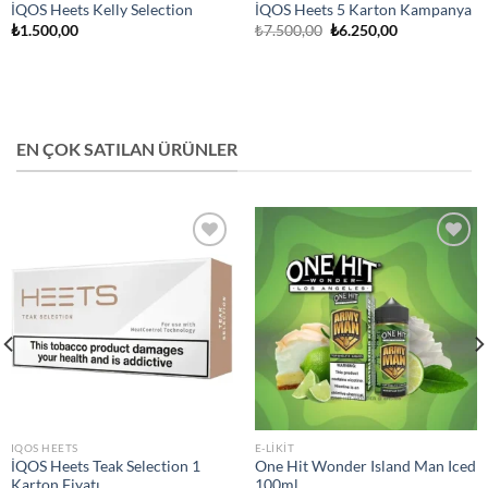
İQOS Heets Kelly Selection
İQOS Heets 5 Karton Kampanya
Orijinal
Şu
₺
1.500,00
₺
7.500,00
₺
6.250,00
fiyat:
andaki
₺7.500,00.
fiyat:
₺6.250,00.
EN ÇOK SATILAN ÜRÜNLER
Add to
Add to
wishlist
wishlist
IQOS HEETS
E-LIKIT
İQOS Heets Teak Selection 1
One Hit Wonder Island Man Iced
Karton Fiyatı
100ml