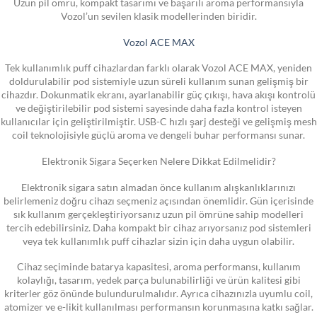
Uzun pil ömrü, kompakt tasarımı ve başarılı aroma performansıyla
Vozol’un sevilen klasik modellerinden biridir.
Vozol ACE MAX
Tek kullanımlık puff cihazlardan farklı olarak Vozol ACE MAX, yeniden
doldurulabilir pod sistemiyle uzun süreli kullanım sunan gelişmiş bir
cihazdır. Dokunmatik ekranı, ayarlanabilir güç çıkışı, hava akışı kontrolü
ve değiştirilebilir pod sistemi sayesinde daha fazla kontrol isteyen
kullanıcılar için geliştirilmiştir. USB-C hızlı şarj desteği ve gelişmiş mesh
coil teknolojisiyle güçlü aroma ve dengeli buhar performansı sunar.
Elektronik Sigara Seçerken Nelere Dikkat Edilmelidir?
Elektronik sigara satın almadan önce kullanım alışkanlıklarınızı
belirlemeniz doğru cihazı seçmeniz açısından önemlidir. Gün içerisinde
sık kullanım gerçekleştiriyorsanız uzun pil ömrüne sahip modelleri
tercih edebilirsiniz. Daha kompakt bir cihaz arıyorsanız pod sistemleri
veya tek kullanımlık puff cihazlar sizin için daha uygun olabilir.
Cihaz seçiminde batarya kapasitesi, aroma performansı, kullanım
kolaylığı, tasarım, yedek parça bulunabilirliği ve ürün kalitesi gibi
kriterler göz önünde bulundurulmalıdır. Ayrıca cihazınızla uyumlu coil,
atomizer ve e-likit kullanılması performansın korunmasına katkı sağlar.