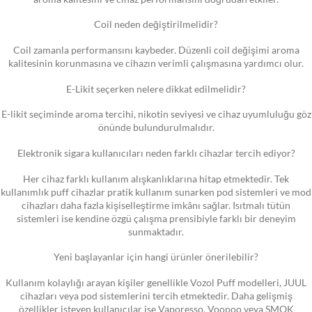
Coil neden değiştirilmelidir?
Coil zamanla performansını kaybeder. Düzenli coil değişimi aroma
kalitesinin korunmasına ve cihazın verimli çalışmasına yardımcı olur.
E-Likit seçerken nelere dikkat edilmelidir?
E-likit seçiminde aroma tercihi, nikotin seviyesi ve cihaz uyumluluğu göz
önünde bulundurulmalıdır.
Elektronik sigara kullanıcıları neden farklı cihazlar tercih ediyor?
Her cihaz farklı kullanım alışkanlıklarına hitap etmektedir. Tek
kullanımlık puff cihazlar pratik kullanım sunarken pod sistemleri ve mod
cihazları daha fazla kişiselleştirme imkânı sağlar. Isıtmalı tütün
sistemleri ise kendine özgü çalışma prensibiyle farklı bir deneyim
sunmaktadır.
Yeni başlayanlar için hangi ürünler önerilebilir?
Kullanım kolaylığı arayan kişiler genellikle Vozol Puff modelleri, JUUL
cihazları veya pod sistemlerini tercih etmektedir. Daha gelişmiş
özellikler isteyen kullanıcılar ise Vaporesso, Voopoo veya SMOK