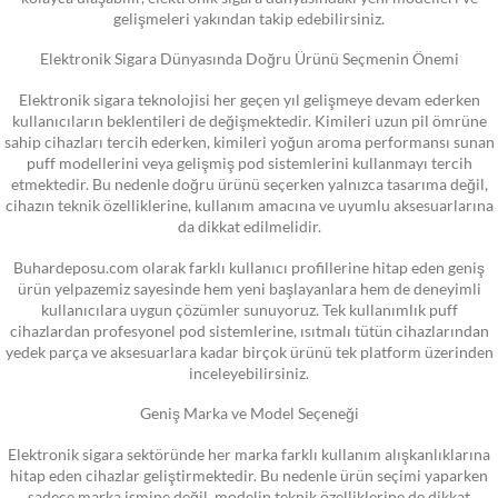
gelişmeleri yakından takip edebilirsiniz.
Elektronik Sigara Dünyasında Doğru Ürünü Seçmenin Önemi
Elektronik sigara teknolojisi her geçen yıl gelişmeye devam ederken
kullanıcıların beklentileri de değişmektedir. Kimileri uzun pil ömrüne
sahip cihazları tercih ederken, kimileri yoğun aroma performansı sunan
puff modellerini veya gelişmiş pod sistemlerini kullanmayı tercih
etmektedir. Bu nedenle doğru ürünü seçerken yalnızca tasarıma değil,
cihazın teknik özelliklerine, kullanım amacına ve uyumlu aksesuarlarına
da dikkat edilmelidir.
Buhardeposu.com olarak farklı kullanıcı profillerine hitap eden geniş
ürün yelpazemiz sayesinde hem yeni başlayanlara hem de deneyimli
kullanıcılara uygun çözümler sunuyoruz. Tek kullanımlık puff
cihazlardan profesyonel pod sistemlerine, ısıtmalı tütün cihazlarından
yedek parça ve aksesuarlara kadar birçok ürünü tek platform üzerinden
inceleyebilirsiniz.
Geniş Marka ve Model Seçeneği
Elektronik sigara sektöründe her marka farklı kullanım alışkanlıklarına
hitap eden cihazlar geliştirmektedir. Bu nedenle ürün seçimi yaparken
sadece marka ismine değil, modelin teknik özelliklerine de dikkat