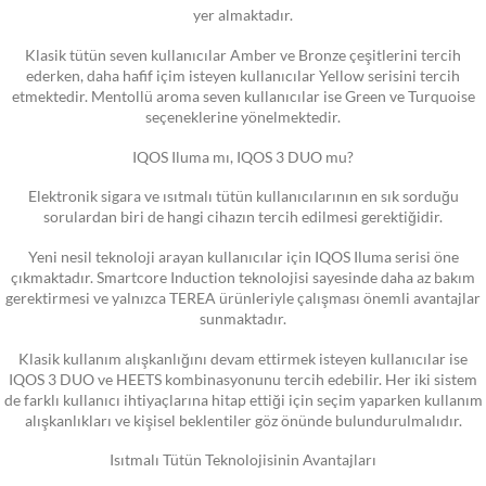
yer almaktadır.
Klasik tütün seven kullanıcılar Amber ve Bronze çeşitlerini tercih
ederken, daha hafif içim isteyen kullanıcılar Yellow serisini tercih
etmektedir. Mentollü aroma seven kullanıcılar ise Green ve Turquoise
seçeneklerine yönelmektedir.
IQOS Iluma mı, IQOS 3 DUO mu?
Elektronik sigara ve ısıtmalı tütün kullanıcılarının en sık sorduğu
sorulardan biri de hangi cihazın tercih edilmesi gerektiğidir.
Yeni nesil teknoloji arayan kullanıcılar için IQOS Iluma serisi öne
çıkmaktadır. Smartcore Induction teknolojisi sayesinde daha az bakım
gerektirmesi ve yalnızca TEREA ürünleriyle çalışması önemli avantajlar
sunmaktadır.
Klasik kullanım alışkanlığını devam ettirmek isteyen kullanıcılar ise
IQOS 3 DUO ve HEETS kombinasyonunu tercih edebilir. Her iki sistem
de farklı kullanıcı ihtiyaçlarına hitap ettiği için seçim yaparken kullanım
alışkanlıkları ve kişisel beklentiler göz önünde bulundurulmalıdır.
Isıtmalı Tütün Teknolojisinin Avantajları