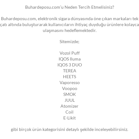
Buhardeposu.com’u Neden Tercih Etmelisiniz?
Buhardeposu.com, elektronik sigara dünyasında öne çıkan markaları tek
çatı altında buluşturarak kullanıcıların ihtiyaç duyduğu ürünlere kolayca
ulaşmasını hedeflemektedir.
Sitemizde;
Vozol Puff
IQOS Iluma
IQOS 3 DUO
TEREA
HEETS
Vaporesso
Voopoo
SMOK
JUUL
Atomizer
Coil
E-Likit
gibi birçok ürün kategorisini detaylı şekilde inceleyebilirsiniz.