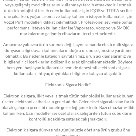
veya gelişmiş mod cihazlarını kullanmayı tercih etmektedir. Isıtmalı
tütün teknolojisini tercih eden kullanıcılar için IQOS ve TEREA serileri
öne çıkarken, yoğun aroma ve kolay kullanım isteyen kullanıcılar için
Vozol Puff modelleri dikkat çekmektedir. Profesyonel seviyede buhar
performansı isteyen kullanıcılar ise Vaporesso, Voopoo ve SMOK
markalarının gelişmiş cihazlarını tercih etmektedir.
Amacımız yalnızca ürün sunmak değil, aynı zamanda elektronik sigara
dünyasına ilgi duyan kullanıcıların doğru ürünü seçmesine yardımcı
olmaktır. Bu nedenle kategori sayfalarımız, ürün açıklamalarımız ve
bilgilendirici içeriklerimiz düzenli olarak güncellenmektedir. Böylece
hem yeni başlayan kullanıcılar hem de deneyimli elektronik sigara
kullanıcıları ihtiyaç duydukları bilgilere kolayca ulaşabilir.
Elektronik Sigara Nedir?
Elektronik sigara, likit veya ısıtmalı tütün teknolojisi kullanarak buhar
üreten elektronik cihazların genel adıdır. Geleneksel sigaralardan farklı
olarak çalışma prensibi modele göre değişmektedir. Bazı cihazlar e-likit
kullanırken, bazı modeller ise özel olarak geliştirilen tütün çubuklarını
kontrollü sıcaklıkta ısıtarak çalışmaktadır.
Elektronik sigara dünyasında günümüzde dört ana ürün grubu öne
çıkmaktadır: