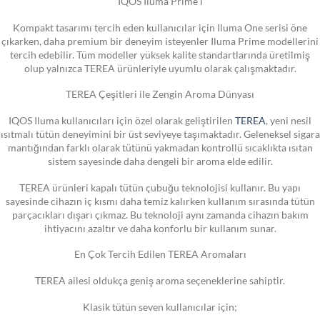
IQOS Iluma Prime i
Kompakt tasarımı tercih eden kullanıcılar için Iluma One serisi öne
çıkarken, daha premium bir deneyim isteyenler Iluma Prime modellerini
tercih edebilir. Tüm modeller yüksek kalite standartlarında üretilmiş
olup yalnızca TEREA ürünleriyle uyumlu olarak çalışmaktadır.
TEREA Çeşitleri ile Zengin Aroma Dünyası
IQOS Iluma kullanıcıları için özel olarak geliştirilen
TEREA
, yeni nesil
ısıtmalı tütün deneyimini bir üst seviyeye taşımaktadır. Geleneksel sigara
mantığından farklı olarak tütünü yakmadan kontrollü sıcaklıkta ısıtan
sistem sayesinde daha dengeli bir aroma elde edilir.
TEREA ürünleri kapalı tütün çubuğu teknolojisi kullanır. Bu yapı
sayesinde cihazın iç kısmı daha temiz kalırken kullanım sırasında tütün
parçacıkları dışarı çıkmaz. Bu teknoloji aynı zamanda cihazın bakım
ihtiyacını azaltır ve daha konforlu bir kullanım sunar.
En Çok Tercih Edilen TEREA Aromaları
TEREA ailesi oldukça geniş aroma seçeneklerine sahiptir.
Klasik tütün seven kullanıcılar için;