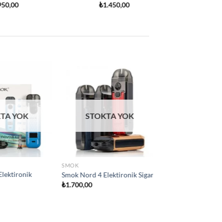
Add to
Add to
wishlist
wishlist
 YOK
SMOK
ara
Smok IPX80 Elektironik sigara
₺
2.800,00