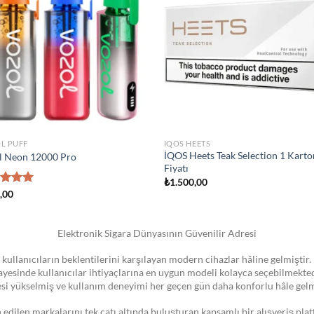
wishlist
wis
STOKTA YOK
IZER
ATOMIZER
K Novo Pod Kartuşu
Smok Vape Pen 22 Coil
0
₺
1.300,00
Elektronik Sigara Dünyasının Güvenilir Adresi
 kullanıcıların beklentilerini karşılayan modern cihazlar hâline gelmiştir. 
 sayesinde kullanıcılar ihtiyaçlarına en uygun modeli kolayca seçebilmekte
esi yükselmiş ve kullanım deneyimi her geçen gün daha konforlu hâle gelm
dilen markalarını tek çatı altında buluşturan kapsamlı bir alışveriş pla