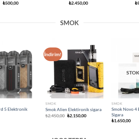
5 üzerinden
₺
1.000,00
5.00
oy
aldı
SMOK
Add to
Add to
wishlist
wishlist
STOKTA
SMOK
SMOK
ro E sigara
Smok Novo 5 E sigara
Smok I Priv E sig
₺
2.100,00
₺
1.750,00