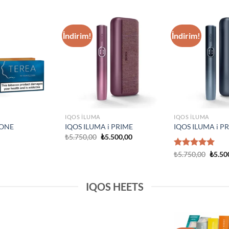
IQOS ILUMA
Add to
Add to
IQOS Iluma i On
wishlist
wishlist
₺
3.750,00
IQOS ILUMA
Prime Neon
IQOS Iluma Prime Stardrift
d Edition
Limited Edition
₺
4.500,00
IQOS HEETS