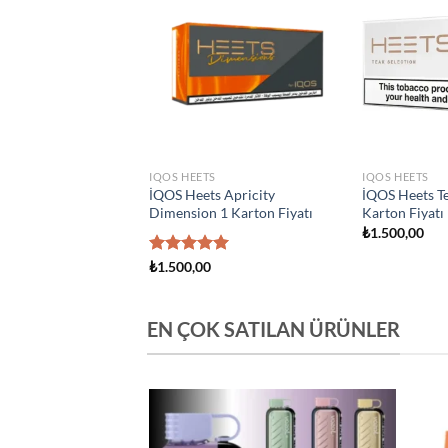
Add to
Add to
wishlist
wishlist
S
IQOS HEETS
IQOS HEETS
s Creation Yugen 1
İQOS Heets Amber 1 Karton
İQOS Heets Y
yatı
Fiyatı
Fiyatı
₺
1.500,00
₺
1.500,00
EN ÇOK SATILAN ÜRÜNLER
Add to
Add to