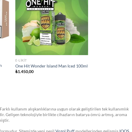
hlist
wishlist
STOKTA YOK
JULL SIGARA
JUUL2 Polar Menthol Kartuş
₺
750,00
Farklı kullanım alışkanlıklarına uygun olarak geliştirilen tek kullanımlık
dir. Gelişen teknolojiyle birlikte cihazların batarya ömrü artmış, aroma
iştir.
tformudur. Sitemizde yeni nesil
Vozol Puff
modellerinden gelişmiş
IQOS