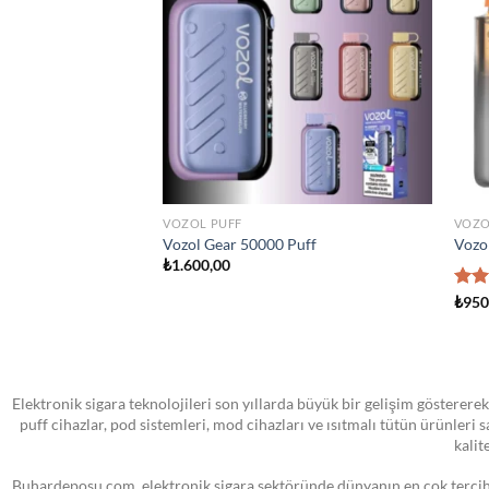
wishlist
wishlist
STOKTA YOK
TÜM ÜRÜNLER
ATOM
sland Man Iced 100ml
VOOPOO PNP MTL Yedek Pod Kartuş
SMO
₺
0,00
₺
0,0
Elektronik sigara teknolojileri son yıllarda büyük bir gelişim göstererek
puff cihazlar, pod sistemleri, mod cihazları ve ısıtmalı tütün ürünleri
kalit
Buhardeposu.com, elektronik sigara sektöründe dünyanın en çok tercih e