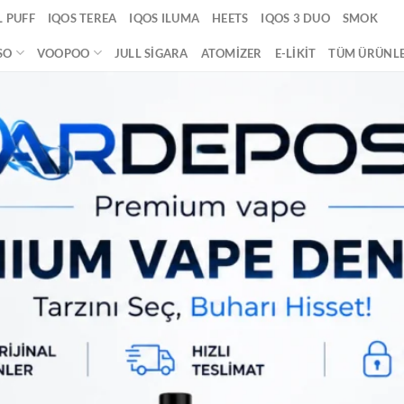
 PUFF
IQOS TEREA
IQOS ILUMA
HEETS
IQOS 3 DUO
SMOK
SO
VOOPOO
JULL SIGARA
ATOMIZER
E-LIKIT
TÜM ÜRÜNL