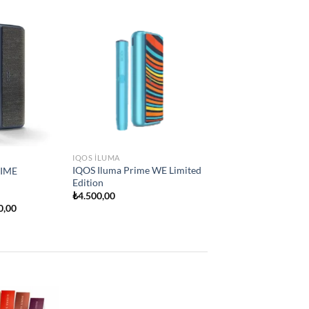
Add to
Add to
e
wishlist
wishlist
IQOS ILUMA
İQOS İLUMA ONE
₺
2.250,00