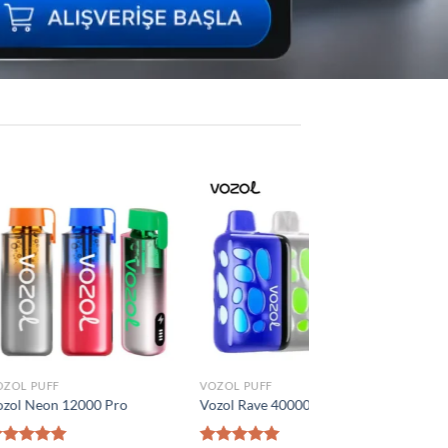
Add to
Add to
wishlist
wishlist
VOZOL PUFF
0 Puff
Vozol Vista 40000 Puff
₺
1.300,00