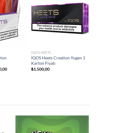
Add to
Add to
wishlist
wishlist
IQOS HEETS
ity
İQOS Heets Teak Selection 1
on Fiyatı
Karton Fiyatı
₺
1.500,00
d to
Add to