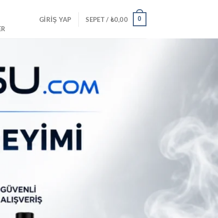
0
GIRIŞ YAP
SEPET /
₺
0,00
ER