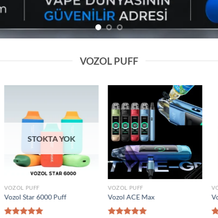
VOZOL PUFF
Add to
Add to
wishlist
wishlist
VOZOL PUFF
VOZOL PUFF
0000 Puff
Elf Bar Raya D2 20000 Puff
Vozol Gear 5000
₺
1.600,00