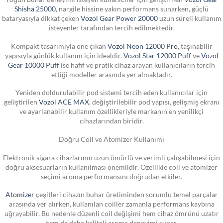
Shisha 25000
, nargile hissine yakın performans sunarken, güçlü
bataryasıyla dikkat çeken
Vozol Gear Power 20000
uzun süreli kullanım
isteyenler tarafından tercih edilmektedir.
Kompakt tasarımıyla öne çıkan
Vozol Neon 12000 Pro
, taşınabilir
yapısıyla günlük kullanım için idealdir.
Vozol Star 12000 Puff
ve
Vozol
Gear 10000 Puff
ise hafif ve pratik cihaz arayan kullanıcıların tercih
ettiği modeller arasında yer almaktadır.
Yeniden doldurulabilir pod sistemi tercih eden kullanıcılar için
geliştirilen
Vozol ACE MAX
, değiştirilebilir pod yapısı, gelişmiş ekranı
ve ayarlanabilir kullanım özellikleriyle markanın en yenilikçi
cihazlarından biridir.
Doğru Coil ve Atomizer Kullanımı
Elektronik sigara cihazlarının uzun ömürlü ve verimli çalışabilmesi için
doğru aksesuarların kullanılması önemlidir. Özellikle coil ve atomizer
seçimi aroma performansını doğrudan etkiler.
Atomizer
çeşitleri cihazın buhar üretiminden sorumlu temel parçalar
arasında yer alırken, kullanılan coiller zamanla performans kaybına
uğrayabilir. Bu nedenle düzenli coil değişimi hem cihaz ömrünü uzatır
hem de daha kaliteli aroma deneyimi sunar.