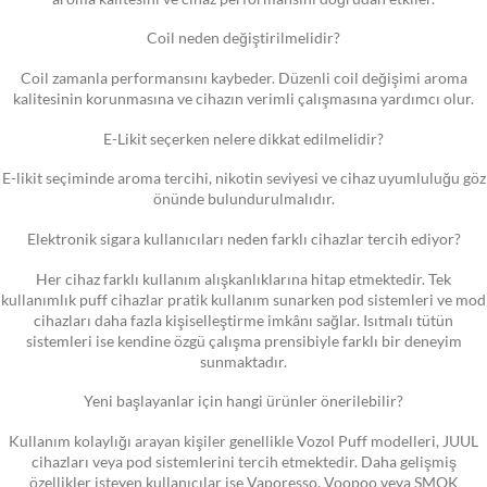
Coil neden değiştirilmelidir?
Coil zamanla performansını kaybeder. Düzenli coil değişimi aroma
kalitesinin korunmasına ve cihazın verimli çalışmasına yardımcı olur.
E-Likit seçerken nelere dikkat edilmelidir?
E-likit seçiminde aroma tercihi, nikotin seviyesi ve cihaz uyumluluğu göz
önünde bulundurulmalıdır.
Elektronik sigara kullanıcıları neden farklı cihazlar tercih ediyor?
Her cihaz farklı kullanım alışkanlıklarına hitap etmektedir. Tek
kullanımlık puff cihazlar pratik kullanım sunarken pod sistemleri ve mod
cihazları daha fazla kişiselleştirme imkânı sağlar. Isıtmalı tütün
sistemleri ise kendine özgü çalışma prensibiyle farklı bir deneyim
sunmaktadır.
Yeni başlayanlar için hangi ürünler önerilebilir?
Kullanım kolaylığı arayan kişiler genellikle Vozol Puff modelleri, JUUL
cihazları veya pod sistemlerini tercih etmektedir. Daha gelişmiş
özellikler isteyen kullanıcılar ise Vaporesso, Voopoo veya SMOK