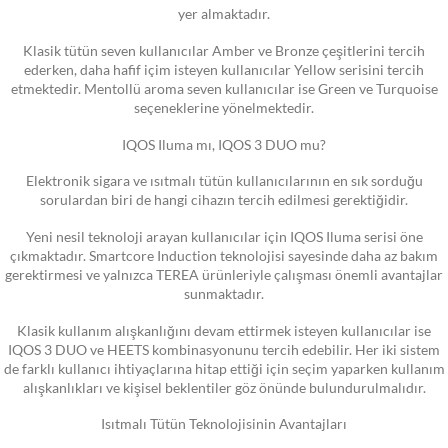
yer almaktadır.
Klasik tütün seven kullanıcılar Amber ve Bronze çeşitlerini tercih
ederken, daha hafif içim isteyen kullanıcılar Yellow serisini tercih
etmektedir. Mentollü aroma seven kullanıcılar ise Green ve Turquoise
seçeneklerine yönelmektedir.
IQOS Iluma mı, IQOS 3 DUO mu?
Elektronik sigara ve ısıtmalı tütün kullanıcılarının en sık sorduğu
sorulardan biri de hangi cihazın tercih edilmesi gerektiğidir.
Yeni nesil teknoloji arayan kullanıcılar için IQOS Iluma serisi öne
çıkmaktadır. Smartcore Induction teknolojisi sayesinde daha az bakım
gerektirmesi ve yalnızca TEREA ürünleriyle çalışması önemli avantajlar
sunmaktadır.
Klasik kullanım alışkanlığını devam ettirmek isteyen kullanıcılar ise
IQOS 3 DUO ve HEETS kombinasyonunu tercih edebilir. Her iki sistem
de farklı kullanıcı ihtiyaçlarına hitap ettiği için seçim yaparken kullanım
alışkanlıkları ve kişisel beklentiler göz önünde bulundurulmalıdır.
Isıtmalı Tütün Teknolojisinin Avantajları