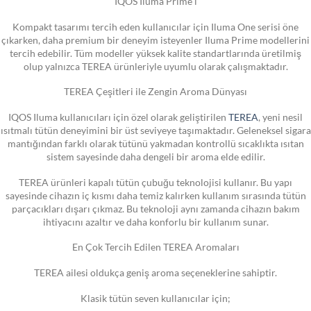
IQOS Iluma Prime i
Kompakt tasarımı tercih eden kullanıcılar için Iluma One serisi öne
çıkarken, daha premium bir deneyim isteyenler Iluma Prime modellerini
tercih edebilir. Tüm modeller yüksek kalite standartlarında üretilmiş
olup yalnızca TEREA ürünleriyle uyumlu olarak çalışmaktadır.
TEREA Çeşitleri ile Zengin Aroma Dünyası
IQOS Iluma kullanıcıları için özel olarak geliştirilen
TEREA
, yeni nesil
ısıtmalı tütün deneyimini bir üst seviyeye taşımaktadır. Geleneksel sigara
mantığından farklı olarak tütünü yakmadan kontrollü sıcaklıkta ısıtan
sistem sayesinde daha dengeli bir aroma elde edilir.
TEREA ürünleri kapalı tütün çubuğu teknolojisi kullanır. Bu yapı
sayesinde cihazın iç kısmı daha temiz kalırken kullanım sırasında tütün
parçacıkları dışarı çıkmaz. Bu teknoloji aynı zamanda cihazın bakım
ihtiyacını azaltır ve daha konforlu bir kullanım sunar.
En Çok Tercih Edilen TEREA Aromaları
TEREA ailesi oldukça geniş aroma seçeneklerine sahiptir.
Klasik tütün seven kullanıcılar için;