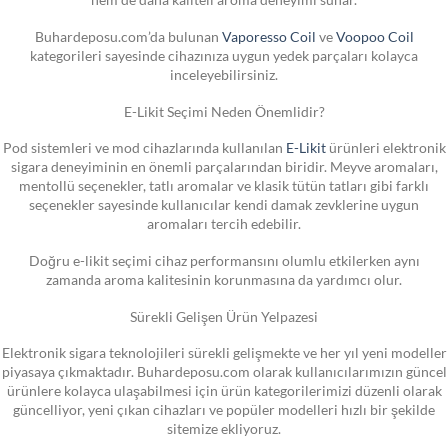
Buhardeposu.com’da bulunan
Vaporesso Coil
ve
Voopoo Coil
kategorileri sayesinde cihazınıza uygun yedek parçaları kolayca
inceleyebilirsiniz.
E-Likit Seçimi Neden Önemlidir?
Pod sistemleri ve mod cihazlarında kullanılan
E-Likit
ürünleri elektronik
sigara deneyiminin en önemli parçalarından biridir. Meyve aromaları,
mentollü seçenekler, tatlı aromalar ve klasik tütün tatları gibi farklı
seçenekler sayesinde kullanıcılar kendi damak zevklerine uygun
aromaları tercih edebilir.
Doğru e-likit seçimi cihaz performansını olumlu etkilerken aynı
zamanda aroma kalitesinin korunmasına da yardımcı olur.
Sürekli Gelişen Ürün Yelpazesi
Elektronik sigara teknolojileri sürekli gelişmekte ve her yıl yeni modeller
piyasaya çıkmaktadır. Buhardeposu.com olarak kullanıcılarımızın güncel
ürünlere kolayca ulaşabilmesi için ürün kategorilerimizi düzenli olarak
güncelliyor, yeni çıkan cihazları ve popüler modelleri hızlı bir şekilde
sitemize ekliyoruz.