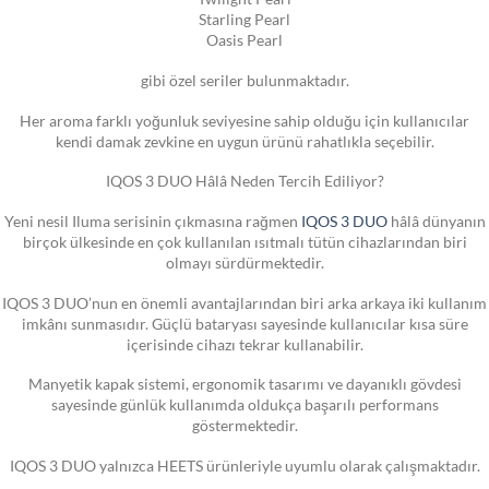
Starling Pearl
Oasis Pearl
gibi özel seriler bulunmaktadır.
Her aroma farklı yoğunluk seviyesine sahip olduğu için kullanıcılar
kendi damak zevkine en uygun ürünü rahatlıkla seçebilir.
IQOS 3 DUO Hâlâ Neden Tercih Ediliyor?
Yeni nesil Iluma serisinin çıkmasına rağmen
IQOS 3 DUO
hâlâ dünyanın
birçok ülkesinde en çok kullanılan ısıtmalı tütün cihazlarından biri
olmayı sürdürmektedir.
IQOS 3 DUO’nun en önemli avantajlarından biri arka arkaya iki kullanım
imkânı sunmasıdır. Güçlü bataryası sayesinde kullanıcılar kısa süre
içerisinde cihazı tekrar kullanabilir.
Manyetik kapak sistemi, ergonomik tasarımı ve dayanıklı gövdesi
sayesinde günlük kullanımda oldukça başarılı performans
göstermektedir.
IQOS 3 DUO yalnızca HEETS ürünleriyle uyumlu olarak çalışmaktadır.