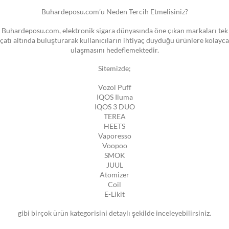
Buhardeposu.com’u Neden Tercih Etmelisiniz?
Buhardeposu.com, elektronik sigara dünyasında öne çıkan markaları tek
çatı altında buluşturarak kullanıcıların ihtiyaç duyduğu ürünlere kolayca
ulaşmasını hedeflemektedir.
Sitemizde;
Vozol Puff
IQOS Iluma
IQOS 3 DUO
TEREA
HEETS
Vaporesso
Voopoo
SMOK
JUUL
Atomizer
Coil
E-Likit
gibi birçok ürün kategorisini detaylı şekilde inceleyebilirsiniz.