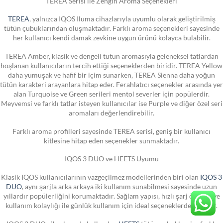
TEREA Serisi ile Zengin Aroma Seçenekleri
TEREA
, yalnızca IQOS Iluma cihazlarıyla uyumlu olarak geliştirilmiş
tütün çubuklarından oluşmaktadır. Farklı aroma seçenekleri sayesinde
her kullanıcı kendi damak zevkine uygun ürünü kolayca bulabilir.
TEREA Amber, klasik ve dengeli tütün aromasıyla geleneksel tatlardan
hoşlanan kullanıcıların tercih ettiği seçeneklerden biridir. TEREA Yellow
daha yumuşak ve hafif bir içim sunarken, TEREA Sienna daha yoğun
tütün karakteri arayanlara hitap eder. Ferahlatıcı seçenekler arasında yer
alan Turquoise ve Green serileri mentol severler için popülerdir.
Meyvemsi ve farklı tatlar isteyen kullanıcılar ise Purple ve diğer özel seri
aromaları değerlendirebilir.
Farklı aroma profilleri sayesinde TEREA serisi, geniş bir kullanıcı
kitlesine hitap eden seçenekler sunmaktadır.
IQOS 3 DUO ve HEETS Uyumu
Klasik IQOS kullanıcılarının vazgeçilmez modellerinden biri olan
IQOS 3
DUO
, aynı şarjla arka arkaya iki kullanım sunabilmesi sayesinde uzun
yıllardır popülerliğini korumaktadır. Sağlam yapısı, hızlı şarj özelliği ve
kullanım kolaylığı ile günlük kullanım için ideal seçeneklerden biridir.