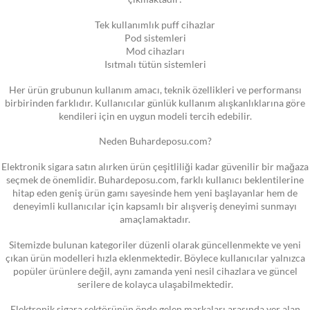
Tek kullanımlık puff cihazlar
Pod sistemleri
Mod cihazları
Isıtmalı tütün sistemleri
Her ürün grubunun kullanım amacı, teknik özellikleri ve performansı
birbirinden farklıdır. Kullanıcılar günlük kullanım alışkanlıklarına göre
kendileri için en uygun modeli tercih edebilir.
Neden Buhardeposu.com?
Elektronik sigara satın alırken ürün çeşitliliği kadar güvenilir bir mağaza
seçmek de önemlidir. Buhardeposu.com, farklı kullanıcı beklentilerine
hitap eden geniş ürün gamı sayesinde hem yeni başlayanlar hem de
deneyimli kullanıcılar için kapsamlı bir alışveriş deneyimi sunmayı
amaçlamaktadır.
Sitemizde bulunan kategoriler düzenli olarak güncellenmekte ve yeni
çıkan ürün modelleri hızla eklenmektedir. Böylece kullanıcılar yalnızca
popüler ürünlere değil, aynı zamanda yeni nesil cihazlara ve güncel
serilere de kolayca ulaşabilmektedir.
Elektronik sigara sektörünün önde gelen markaları arasında yer alan