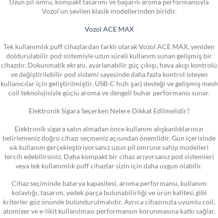
Uzun pil ömrü, kompakt tasarımı ve başarılı aroma performansıyla
Vozol’un sevilen klasik modellerinden biridir.
Vozol ACE MAX
Tek kullanımlık puff cihazlardan farklı olarak Vozol ACE MAX, yeniden
doldurulabilir pod sistemiyle uzun süreli kullanım sunan gelişmiş bir
cihazdır. Dokunmatik ekranı, ayarlanabilir güç çıkışı, hava akışı kontrolü
ve değiştirilebilir pod sistemi sayesinde daha fazla kontrol isteyen
kullanıcılar için geliştirilmiştir. USB-C hızlı şarj desteği ve gelişmiş mesh
coil teknolojisiyle güçlü aroma ve dengeli buhar performansı sunar.
Elektronik Sigara Seçerken Nelere Dikkat Edilmelidir?
Elektronik sigara satın almadan önce kullanım alışkanlıklarınızı
belirlemeniz doğru cihazı seçmeniz açısından önemlidir. Gün içerisinde
sık kullanım gerçekleştiriyorsanız uzun pil ömrüne sahip modelleri
tercih edebilirsiniz. Daha kompakt bir cihaz arıyorsanız pod sistemleri
veya tek kullanımlık puff cihazlar sizin için daha uygun olabilir.
Cihaz seçiminde batarya kapasitesi, aroma performansı, kullanım
kolaylığı, tasarım, yedek parça bulunabilirliği ve ürün kalitesi gibi
kriterler göz önünde bulundurulmalıdır. Ayrıca cihazınızla uyumlu coil,
atomizer ve e-likit kullanılması performansın korunmasına katkı sağlar.