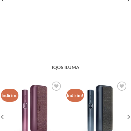
IQOS ILUMA
İndirim!
İndirim!
Add to
Add to
wishlist
wishlist