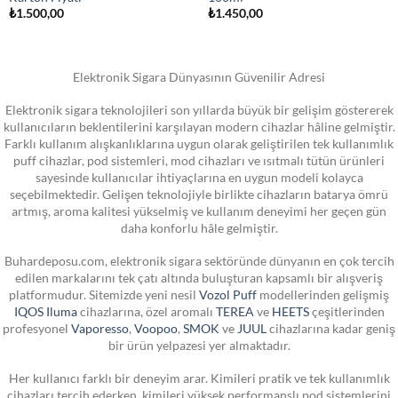
₺
1.500,00
₺
1.450,00
Elektronik Sigara Dünyasının Güvenilir Adresi
Elektronik sigara teknolojileri son yıllarda büyük bir gelişim göstererek
kullanıcıların beklentilerini karşılayan modern cihazlar hâline gelmiştir.
Farklı kullanım alışkanlıklarına uygun olarak geliştirilen tek kullanımlık
puff cihazlar, pod sistemleri, mod cihazları ve ısıtmalı tütün ürünleri
sayesinde kullanıcılar ihtiyaçlarına en uygun modeli kolayca
seçebilmektedir. Gelişen teknolojiyle birlikte cihazların batarya ömrü
artmış, aroma kalitesi yükselmiş ve kullanım deneyimi her geçen gün
daha konforlu hâle gelmiştir.
Buhardeposu.com, elektronik sigara sektöründe dünyanın en çok tercih
edilen markalarını tek çatı altında buluşturan kapsamlı bir alışveriş
platformudur. Sitemizde yeni nesil
Vozol Puff
modellerinden gelişmiş
IQOS Iluma
cihazlarına, özel aromalı
TEREA
ve
HEETS
çeşitlerinden
profesyonel
Vaporesso
,
Voopoo
,
SMOK
ve
JUUL
cihazlarına kadar geniş
bir ürün yelpazesi yer almaktadır.
Her kullanıcı farklı bir deneyim arar. Kimileri pratik ve tek kullanımlık
cihazları tercih ederken, kimileri yüksek performanslı pod sistemlerini