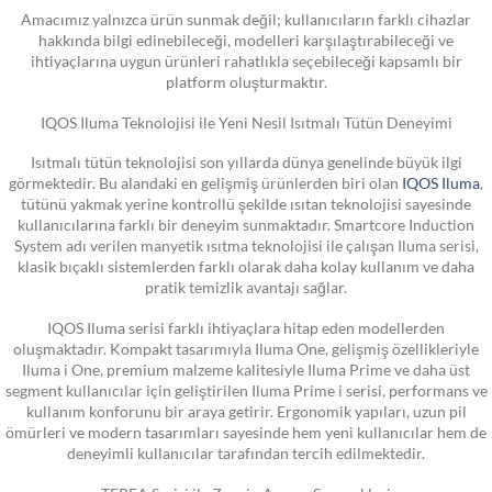
Amacımız yalnızca ürün sunmak değil; kullanıcıların farklı cihazlar
hakkında bilgi edinebileceği, modelleri karşılaştırabileceği ve
ihtiyaçlarına uygun ürünleri rahatlıkla seçebileceği kapsamlı bir
platform oluşturmaktır.
IQOS Iluma Teknolojisi ile Yeni Nesil Isıtmalı Tütün Deneyimi
Isıtmalı tütün teknolojisi son yıllarda dünya genelinde büyük ilgi
görmektedir. Bu alandaki en gelişmiş ürünlerden biri olan
IQOS Iluma
,
tütünü yakmak yerine kontrollü şekilde ısıtan teknolojisi sayesinde
kullanıcılarına farklı bir deneyim sunmaktadır. Smartcore Induction
System adı verilen manyetik ısıtma teknolojisi ile çalışan Iluma serisi,
klasik bıçaklı sistemlerden farklı olarak daha kolay kullanım ve daha
pratik temizlik avantajı sağlar.
IQOS Iluma serisi farklı ihtiyaçlara hitap eden modellerden
oluşmaktadır. Kompakt tasarımıyla Iluma One, gelişmiş özellikleriyle
Iluma i One, premium malzeme kalitesiyle Iluma Prime ve daha üst
segment kullanıcılar için geliştirilen Iluma Prime i serisi, performans ve
kullanım konforunu bir araya getirir. Ergonomik yapıları, uzun pil
ömürleri ve modern tasarımları sayesinde hem yeni kullanıcılar hem de
deneyimli kullanıcılar tarafından tercih edilmektedir.