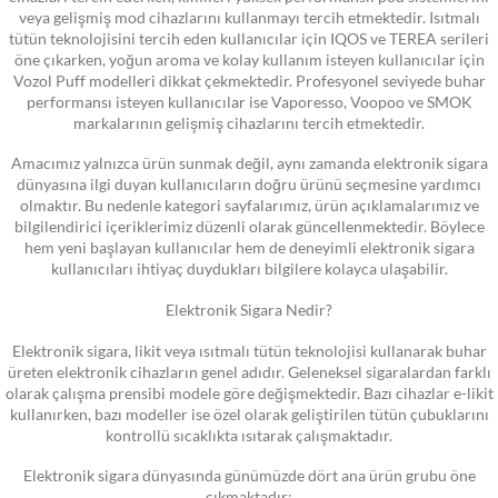
veya gelişmiş mod cihazlarını kullanmayı tercih etmektedir. Isıtmalı
tütün teknolojisini tercih eden kullanıcılar için IQOS ve TEREA serileri
öne çıkarken, yoğun aroma ve kolay kullanım isteyen kullanıcılar için
Vozol Puff modelleri dikkat çekmektedir. Profesyonel seviyede buhar
performansı isteyen kullanıcılar ise Vaporesso, Voopoo ve SMOK
markalarının gelişmiş cihazlarını tercih etmektedir.
Amacımız yalnızca ürün sunmak değil, aynı zamanda elektronik sigara
dünyasına ilgi duyan kullanıcıların doğru ürünü seçmesine yardımcı
olmaktır. Bu nedenle kategori sayfalarımız, ürün açıklamalarımız ve
bilgilendirici içeriklerimiz düzenli olarak güncellenmektedir. Böylece
hem yeni başlayan kullanıcılar hem de deneyimli elektronik sigara
kullanıcıları ihtiyaç duydukları bilgilere kolayca ulaşabilir.
Elektronik Sigara Nedir?
Elektronik sigara, likit veya ısıtmalı tütün teknolojisi kullanarak buhar
üreten elektronik cihazların genel adıdır. Geleneksel sigaralardan farklı
olarak çalışma prensibi modele göre değişmektedir. Bazı cihazlar e-likit
kullanırken, bazı modeller ise özel olarak geliştirilen tütün çubuklarını
kontrollü sıcaklıkta ısıtarak çalışmaktadır.
Elektronik sigara dünyasında günümüzde dört ana ürün grubu öne
çıkmaktadır: