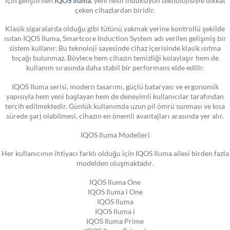
çeken cihazlardan biridir.
Klasik sigaralarda olduğu gibi tütünü yakmak yerine kontrollü şekilde
ısıtan IQOS Iluma, Smartcore Induction System adı verilen gelişmiş bir
sistem kullanır. Bu teknoloji sayesinde cihaz içerisinde klasik ısıtma
bıçağı bulunmaz. Böylece hem cihazın temizliği kolaylaşır hem de
kullanım sırasında daha stabil bir performans elde edilir.
IQOS Iluma serisi, modern tasarımı, güçlü bataryası ve ergonomik
yapısıyla hem yeni başlayan hem de deneyimli kullanıcılar tarafından
tercih edilmektedir. Günlük kullanımda uzun pil ömrü sunması ve kısa
sürede şarj olabilmesi, cihazın en önemli avantajları arasında yer alır.
IQOS Iluma Modelleri
Her kullanıcının ihtiyacı farklı olduğu için IQOS Iluma ailesi birden fazla
modelden oluşmaktadır.
IQOS Iluma One
IQOS Iluma i One
IQOS Iluma
IQOS Iluma i
IQOS Iluma Prime