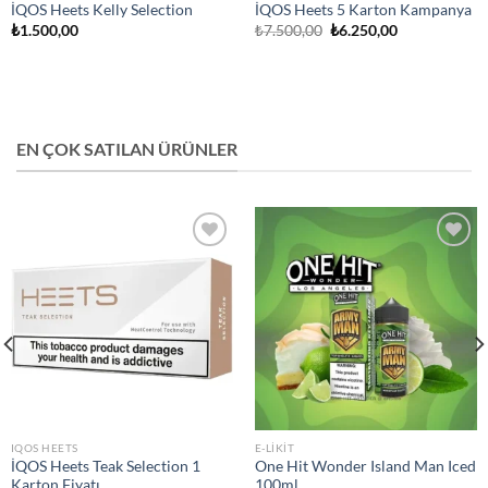
İQOS Heets Kelly Selection
İQOS Heets 5 Karton Kampanya
Orijinal
Şu
₺
1.500,00
₺
7.500,00
₺
6.250,00
fiyat:
andaki
₺7.500,00.
fiyat:
₺6.250,00.
EN ÇOK SATILAN ÜRÜNLER
Add to
Add to
wishlist
wishlist
IQOS HEETS
E-LIKIT
İQOS Heets Teak Selection 1
One Hit Wonder Island Man Iced
Karton Fiyatı
100ml