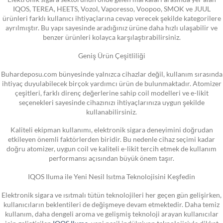
IQOS, TEREA, HEETS, Vozol, Vaporesso, Voopoo, SMOK ve JUUL
ürünleri farklı kullanıcı ihtiyaçlarına cevap verecek şekilde kategorilere
ayrılmıştır. Bu yapı sayesinde aradığınız ürüne daha hızlı ulaşabilir ve
benzer ürünleri kolayca karşılaştırabilirsiniz.
Geniş Ürün Çeşitliliği
Buhardeposu.com bünyesinde yalnızca cihazlar değil, kullanım sırasında
ihtiyaç duyulabilecek birçok yardımcı ürün de bulunmaktadır. Atomizer
çeşitleri, farklı direnç değerlerine sahip coil modelleri ve e-likit
seçenekleri sayesinde cihazınızı ihtiyaçlarınıza uygun şekilde
kullanabilirsiniz.
Kaliteli ekipman kullanımı, elektronik sigara deneyimini doğrudan
etkileyen önemli faktörlerden biridir. Bu nedenle cihaz seçimi kadar
doğru atomizer, uygun coil ve kaliteli e-likit tercih etmek de kullanım
performansı açısından büyük önem taşır.
IQOS Iluma ile Yeni Nesil Isıtma Teknolojisini Keşfedin
Elektronik sigara ve ısıtmalı tütün teknolojileri her geçen gün gelişirken,
kullanıcıların beklentileri de değişmeye devam etmektedir. Daha temiz
kullanım, daha dengeli aroma ve gelişmiş teknoloji arayan kullanıcılar
için geliştirilen
IQOS Iluma
, yeni nesil indüksiyon teknolojisiyle dikkat