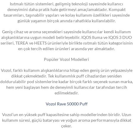
Isıtmalı tütün sistemleri, gelişmiş teknoloji sayesinde kullanıcı
deneyimini daha pratik hale getirmeyi amaçlamaktadır. Kompakt
tasarımları, taşınabilir yapıları ve kolay kullanım özellikleri sayesinde
günlük yaşamın birçok anında rahatlıkla kullanılabilir.
Geniş cihaz ve aroma seçenekleri sayesinde kullanıcılar kendi kullanım
alışkanlıklarına uygun modeli belirleyebilir. IQOS Iluma ve IQOS 3 DUO
serileri, TEREA ve HEETS ürünleriyle birlikte ısıtmalı tütün kategorisinin
en çok tercih edilen ürünleri arasında yer almaktadır.
Popüler Vozol Modelleri
Vozol, farklı kullanım alışkanlıklarına hitap eden geniş ürün yelpazesiyle
dikkat çekmektedir. Tek kullanımlık puff cihazlardan yeniden
doldurulabilir pod sistemlerine kadar birçok farklı seçenek sunan marka,
hem yeni başlayan hem de deneyimli kullanıcılar tarafından tercih
edilmektedir.
Vozol Rave 50000 Puff
Vozol’un en yüksek puff kapasitesine sahip modellerinden biridir. Uzun
kullanım süresi, güçlü bataryası ve yoğun aroma performansıyla dikkat
çeker.