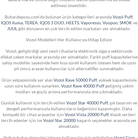
edilmesi önemlidir.
Buhardeposu.com’da bulunan ürün kategorileri arasında
Vozol Puff
,
IQOS Iluma
,
TEREA
,
IQOS 3 DUO
,
HEETS
,
Vaporesso
,
Voopoo
,
SMOK
ve
JUUL
gibi dünyanın en çok tercih edilen markaları yer almaktadır.
Vozol Modelleri Her Kullanıcıya Hitap Ediyor
Vozol, geliştirdiği yeni nesil cihazlarla elektronik sigara sektöründe
dikkat çeken markalar arasında yer almaktadır. Farklı puff kapasitelerine
sahip modeller sayesinde hem kısa süreli kullanım isteyen hem de uzun
pil ömrü arayan kullanıcılar için alternatifler sunmaktadır.
Ürün yelpazesinde yer alan
Vozol Rave 50000 Puff
, yüksek kapasitesiyle
uzun süre kullanım sunarken,
Vozol Rave 40000 Puff
gelişmiş çekim
modları ve güçlü aroma performansıyla öne çıkmaktadır.
Günlük kullanım için tercih edilen
Vozol Star 40000 Puff
, şık tasarımı ve
dengeli performansıyla kullanıcıların beğenisini kazanmıştır. Daha
kompakt bir cihaz arayanlar için
Vozol Vista 20000 Puff
, klasik serileri
tercih edenler için ise
Vozol Star 20000
başarılı seçenekler arasında yer
almaktadır.
Yoğun buhar deneyimi isteyen kullanıcılar için geliştirilen
Vozol Gear