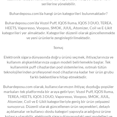
serilerine yönelebilir.
Buhardeposu.com’da hangi ürün kategorileri bulunmaktadır?
Buhardeposu.com’da Vozol Puff, IQOS Iluma, IQOS 3 DUO, TEREA,
HEETS, Vaporesso, Voopoo, SMOK, JUUL, Atomizer, Coil ve E-Likit
kategorileri yer almaktadır. Kategoriler düzenli olarak güncellenmekte
ve yeni ürünlerle zenginleştirilmektedir.
Sonuç
Elektronik sigara dünyasında doğru ürünü seçmek, ihtiyaçlarınıza ve
kullanım alışkanlıklarınıza uygun modeli belirlemekle başlar. Tek
kullanımlık puff cihazlardan pod sistemlerine, ısıtmalı tütün
teknolojilerinden profesyonel mod cihazlarına kadar her ürün grubu
farklı beklentilere hitap etmektedir.
Buhardeposu.com olarak, kullanıcılarımızın ihtiyaç duyduğu popüler
markaları tek platformda bir araya getiriyor; Vozol Puff, IQOS Iluma,
TEREA, HEETS, IQOS 3 DUO, Vaporesso, Voopoo, SMOK, JUUL,
Atomizer, Coil ve E-Likit kategorileriyle geniş bir ürün yelpazesi
sunuyoruz. Düzenli olarak güncellenen ürün seçenekleri, detaylı
açıklamalar ve kullanıcı dostu kategori yapısıyla aradığınız ürüne
kolayca ulaşabilir, elektronik sigara dünyasındaki yeni modelleri ve