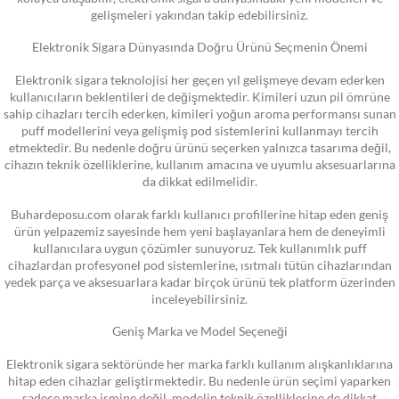
gelişmeleri yakından takip edebilirsiniz.
Elektronik Sigara Dünyasında Doğru Ürünü Seçmenin Önemi
Elektronik sigara teknolojisi her geçen yıl gelişmeye devam ederken
kullanıcıların beklentileri de değişmektedir. Kimileri uzun pil ömrüne
sahip cihazları tercih ederken, kimileri yoğun aroma performansı sunan
puff modellerini veya gelişmiş pod sistemlerini kullanmayı tercih
etmektedir. Bu nedenle doğru ürünü seçerken yalnızca tasarıma değil,
cihazın teknik özelliklerine, kullanım amacına ve uyumlu aksesuarlarına
da dikkat edilmelidir.
Buhardeposu.com olarak farklı kullanıcı profillerine hitap eden geniş
ürün yelpazemiz sayesinde hem yeni başlayanlara hem de deneyimli
kullanıcılara uygun çözümler sunuyoruz. Tek kullanımlık puff
cihazlardan profesyonel pod sistemlerine, ısıtmalı tütün cihazlarından
yedek parça ve aksesuarlara kadar birçok ürünü tek platform üzerinden
inceleyebilirsiniz.
Geniş Marka ve Model Seçeneği
Elektronik sigara sektöründe her marka farklı kullanım alışkanlıklarına
hitap eden cihazlar geliştirmektedir. Bu nedenle ürün seçimi yaparken
sadece marka ismine değil, modelin teknik özelliklerine de dikkat