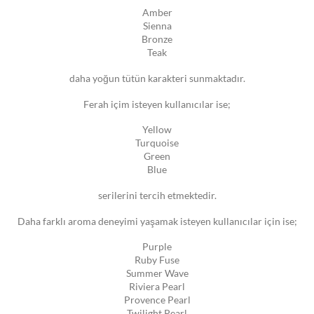
Amber
Sienna
Bronze
Teak
daha yoğun tütün karakteri sunmaktadır.
Ferah içim isteyen kullanıcılar ise;
Yellow
Turquoise
Green
Blue
serilerini tercih etmektedir.
Daha farklı aroma deneyimi yaşamak isteyen kullanıcılar için ise;
Purple
Ruby Fuse
Summer Wave
Riviera Pearl
Provence Pearl
Twilight Pearl