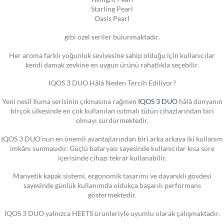
Starling Pearl
Oasis Pearl
gibi özel seriler bulunmaktadır.
Her aroma farklı yoğunluk seviyesine sahip olduğu için kullanıcılar
kendi damak zevkine en uygun ürünü rahatlıkla seçebilir.
IQOS 3 DUO Hâlâ Neden Tercih Ediliyor?
Yeni nesil Iluma serisinin çıkmasına rağmen
IQOS 3 DUO
hâlâ dünyanın
birçok ülkesinde en çok kullanılan ısıtmalı tütün cihazlarından biri
olmayı sürdürmektedir.
IQOS 3 DUO’nun en önemli avantajlarından biri arka arkaya iki kullanım
imkânı sunmasıdır. Güçlü bataryası sayesinde kullanıcılar kısa süre
içerisinde cihazı tekrar kullanabilir.
Manyetik kapak sistemi, ergonomik tasarımı ve dayanıklı gövdesi
sayesinde günlük kullanımda oldukça başarılı performans
göstermektedir.
IQOS 3 DUO yalnızca HEETS ürünleriyle uyumlu olarak çalışmaktadır.