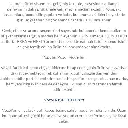
Isıtmalı tütün sistemleri, gelişmiş teknoloji sayesinde kullanıcı
deneyimini daha pratik hale getirmeyi amaçlamaktadır. Kompakt
tasarımları, taşınabilir yapıları ve kolay kullanım özellikleri sayesinde
günlük yaşamın birçok anında rahatlıkla kullanılabilir.
Geniş cihaz ve aroma seçenekleri sayesinde kullanıcılar kendi kullanım
alışkanlıklarına uygun modeli belirleyebilir. IQOS Iluma ve IQOS 3 DUO
serileri, TEREA ve HEETS ürünleriyle birlikte ısıtmalı tütün kategorisinin
en çok tercih edilen ürünleri arasında yer almaktadır.
Popüler Vozol Modelleri
Vozol, farklı kullanım alışkanlıklarına hitap eden geniş ürün yelpazesiyle
dikkat çekmektedir. Tek kullanımlık puff cihazlardan yeniden
doldurulabilir pod sistemlerine kadar birçok farklı seçenek sunan marka,
hem yeni başlayan hem de deneyimli kullanıcılar tarafından tercih
edilmektedir.
Vozol Rave 50000 Puff
Vozol’un en yüksek puff kapasitesine sahip modellerinden biridir. Uzun
kullanım süresi, güçlü bataryası ve yoğun aroma performansıyla dikkat
çeker.