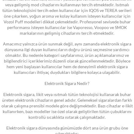
veya gelişmiş mod cihazlarını kullanmayı tercih etmektedir. Isıtmalı
tütün teknolojisini tercih eden kullanıcılar için IQOS ve TEREA serileri
öne çıkarken, yoğun aroma ve kolay kullanım isteyen kullanıcılar için
Vozol Puff modelleri dikkat çekmektedir. Profesyonel seviyede buhar
performansı isteyen kullanıcılar ise Vaporesso, Voopoo ve SMOK
markalarının gelişmiş cihazlarını tercih etmektedir.
Amacımız yalnızca ürün sunmak değil, aynı zamanda elektronik sigara
dünyasına ilgi duyan kullanıcıların doğru ürünü seçmesine yardımcı
olmaktır. Bu nedenle kategori sayfalarımız, ürün açıklamalarımız ve
bilgilendirici içeriklerimiz düzenli olarak güncellenmektedir. Böylece
hem yeni başlayan kullanıcılar hem de deneyimli elektronik sigara
kullanıcıları ihtiyaç duydukları bilgilere kolayca ulaşabilir.
Elektronik Sigara Nedir?
Elektronik sigara, likit veya ısıtmalı tütün teknolojisi kullanarak buhar
üreten elektronik cihazların genel adıdır. Geleneksel sigaralardan farklı
olarak çalışma prensibi modele göre değişmektedir. Bazı cihazlar e-likit
kullanırken, bazı modeller ise özel olarak geliştirilen tütün çubuklarını
kontrollü sıcaklıkta ısıtarak çalışmaktadır.
Elektronik sigara dünyasında günümüzde dört ana ürün grubu öne
çıkmaktadır: