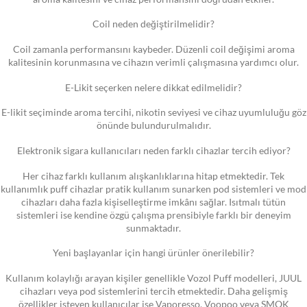
Coil neden değiştirilmelidir?
Coil zamanla performansını kaybeder. Düzenli coil değişimi aroma
kalitesinin korunmasına ve cihazın verimli çalışmasına yardımcı olur.
E-Likit seçerken nelere dikkat edilmelidir?
E-likit seçiminde aroma tercihi, nikotin seviyesi ve cihaz uyumluluğu göz
önünde bulundurulmalıdır.
Elektronik sigara kullanıcıları neden farklı cihazlar tercih ediyor?
Her cihaz farklı kullanım alışkanlıklarına hitap etmektedir. Tek
kullanımlık puff cihazlar pratik kullanım sunarken pod sistemleri ve mod
cihazları daha fazla kişiselleştirme imkânı sağlar. Isıtmalı tütün
sistemleri ise kendine özgü çalışma prensibiyle farklı bir deneyim
sunmaktadır.
Yeni başlayanlar için hangi ürünler önerilebilir?
Kullanım kolaylığı arayan kişiler genellikle Vozol Puff modelleri, JUUL
cihazları veya pod sistemlerini tercih etmektedir. Daha gelişmiş
özellikler isteyen kullanıcılar ise Vaporesso, Voopoo veya SMOK