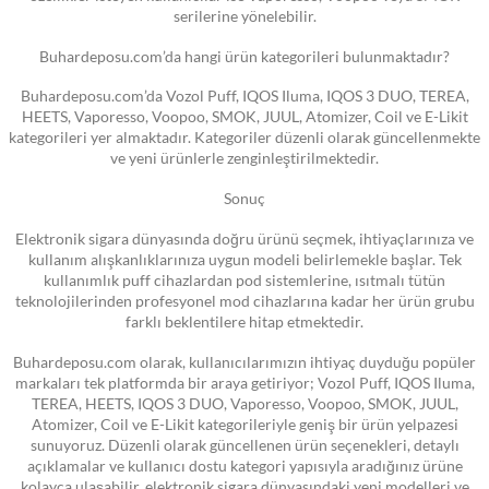
serilerine yönelebilir.
Buhardeposu.com’da hangi ürün kategorileri bulunmaktadır?
Buhardeposu.com’da Vozol Puff, IQOS Iluma, IQOS 3 DUO, TEREA,
HEETS, Vaporesso, Voopoo, SMOK, JUUL, Atomizer, Coil ve E-Likit
kategorileri yer almaktadır. Kategoriler düzenli olarak güncellenmekte
ve yeni ürünlerle zenginleştirilmektedir.
Sonuç
Elektronik sigara dünyasında doğru ürünü seçmek, ihtiyaçlarınıza ve
kullanım alışkanlıklarınıza uygun modeli belirlemekle başlar. Tek
kullanımlık puff cihazlardan pod sistemlerine, ısıtmalı tütün
teknolojilerinden profesyonel mod cihazlarına kadar her ürün grubu
farklı beklentilere hitap etmektedir.
Buhardeposu.com olarak, kullanıcılarımızın ihtiyaç duyduğu popüler
markaları tek platformda bir araya getiriyor; Vozol Puff, IQOS Iluma,
TEREA, HEETS, IQOS 3 DUO, Vaporesso, Voopoo, SMOK, JUUL,
Atomizer, Coil ve E-Likit kategorileriyle geniş bir ürün yelpazesi
sunuyoruz. Düzenli olarak güncellenen ürün seçenekleri, detaylı
açıklamalar ve kullanıcı dostu kategori yapısıyla aradığınız ürüne
kolayca ulaşabilir, elektronik sigara dünyasındaki yeni modelleri ve