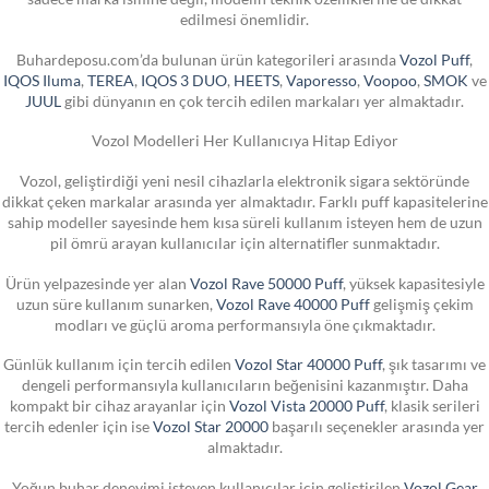
edilmesi önemlidir.
Buhardeposu.com’da bulunan ürün kategorileri arasında
Vozol Puff
,
IQOS Iluma
,
TEREA
,
IQOS 3 DUO
,
HEETS
,
Vaporesso
,
Voopoo
,
SMOK
ve
JUUL
gibi dünyanın en çok tercih edilen markaları yer almaktadır.
Vozol Modelleri Her Kullanıcıya Hitap Ediyor
Vozol, geliştirdiği yeni nesil cihazlarla elektronik sigara sektöründe
dikkat çeken markalar arasında yer almaktadır. Farklı puff kapasitelerine
sahip modeller sayesinde hem kısa süreli kullanım isteyen hem de uzun
pil ömrü arayan kullanıcılar için alternatifler sunmaktadır.
Ürün yelpazesinde yer alan
Vozol Rave 50000 Puff
, yüksek kapasitesiyle
uzun süre kullanım sunarken,
Vozol Rave 40000 Puff
gelişmiş çekim
modları ve güçlü aroma performansıyla öne çıkmaktadır.
Günlük kullanım için tercih edilen
Vozol Star 40000 Puff
, şık tasarımı ve
dengeli performansıyla kullanıcıların beğenisini kazanmıştır. Daha
kompakt bir cihaz arayanlar için
Vozol Vista 20000 Puff
, klasik serileri
tercih edenler için ise
Vozol Star 20000
başarılı seçenekler arasında yer
almaktadır.
Yoğun buhar deneyimi isteyen kullanıcılar için geliştirilen
Vozol Gear