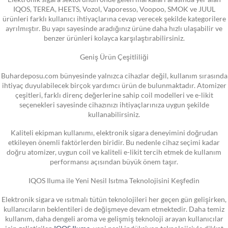
IQOS, TEREA, HEETS, Vozol, Vaporesso, Voopoo, SMOK ve JUUL
ürünleri farklı kullanıcı ihtiyaçlarına cevap verecek şekilde kategorilere
ayrılmıştır. Bu yapı sayesinde aradığınız ürüne daha hızlı ulaşabilir ve
benzer ürünleri kolayca karşılaştırabilirsiniz.
Geniş Ürün Çeşitliliği
Buhardeposu.com bünyesinde yalnızca cihazlar değil, kullanım sırasında
ihtiyaç duyulabilecek birçok yardımcı ürün de bulunmaktadır. Atomizer
çeşitleri, farklı direnç değerlerine sahip coil modelleri ve e-likit
seçenekleri sayesinde cihazınızı ihtiyaçlarınıza uygun şekilde
kullanabilirsiniz.
Kaliteli ekipman kullanımı, elektronik sigara deneyimini doğrudan
etkileyen önemli faktörlerden biridir. Bu nedenle cihaz seçimi kadar
doğru atomizer, uygun coil ve kaliteli e-likit tercih etmek de kullanım
performansı açısından büyük önem taşır.
IQOS Iluma ile Yeni Nesil Isıtma Teknolojisini Keşfedin
Elektronik sigara ve ısıtmalı tütün teknolojileri her geçen gün gelişirken,
kullanıcıların beklentileri de değişmeye devam etmektedir. Daha temiz
kullanım, daha dengeli aroma ve gelişmiş teknoloji arayan kullanıcılar
için geliştirilen
IQOS Iluma
, yeni nesil indüksiyon teknolojisiyle dikkat