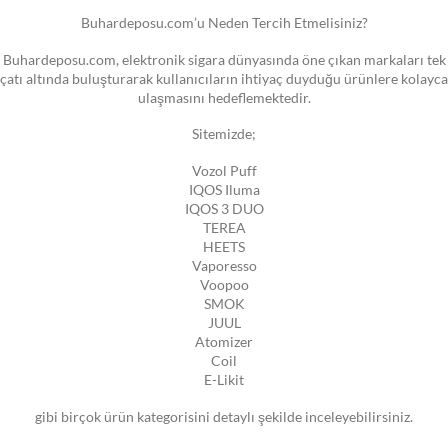
Buhardeposu.com’u Neden Tercih Etmelisiniz?
Buhardeposu.com, elektronik sigara dünyasında öne çıkan markaları tek
çatı altında buluşturarak kullanıcıların ihtiyaç duyduğu ürünlere kolayca
ulaşmasını hedeflemektedir.
Sitemizde;
Vozol Puff
IQOS Iluma
IQOS 3 DUO
TEREA
HEETS
Vaporesso
Voopoo
SMOK
JUUL
Atomizer
Coil
E-Likit
gibi birçok ürün kategorisini detaylı şekilde inceleyebilirsiniz.