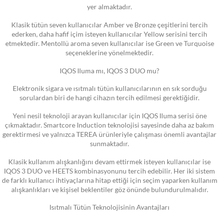
yer almaktadır.
Klasik tütün seven kullanıcılar Amber ve Bronze çeşitlerini tercih
ederken, daha hafif içim isteyen kullanıcılar Yellow serisini tercih
etmektedir. Mentollü aroma seven kullanıcılar ise Green ve Turquoise
seçeneklerine yönelmektedir.
IQOS Iluma mı, IQOS 3 DUO mu?
Elektronik sigara ve ısıtmalı tütün kullanıcılarının en sık sorduğu
sorulardan biri de hangi cihazın tercih edilmesi gerektiğidir.
Yeni nesil teknoloji arayan kullanıcılar için IQOS Iluma serisi öne
çıkmaktadır. Smartcore Induction teknolojisi sayesinde daha az bakım
gerektirmesi ve yalnızca TEREA ürünleriyle çalışması önemli avantajlar
sunmaktadır.
Klasik kullanım alışkanlığını devam ettirmek isteyen kullanıcılar ise
IQOS 3 DUO ve HEETS kombinasyonunu tercih edebilir. Her iki sistem
de farklı kullanıcı ihtiyaçlarına hitap ettiği için seçim yaparken kullanım
alışkanlıkları ve kişisel beklentiler göz önünde bulundurulmalıdır.
Isıtmalı Tütün Teknolojisinin Avantajları