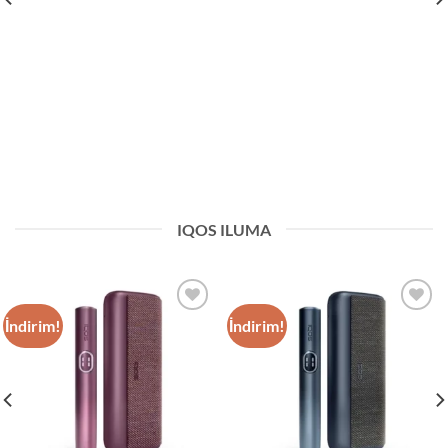
IQOS ILUMA
İndirim!
İndirim!
Add to
Add to
wishlist
wishlist