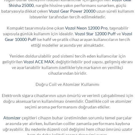
Shisha 25000
, nargile hissine yakın performans sunarken, güçlü
bataryasıyla dikkat çeken
Vozol Gear Power 20000
uzun süreli kullanım
isteyenler tarafından tercih edilmektedir.
Kompakt tasarımıyla öne çıkan
Vozol Neon 12000 Pro
, taşınabilir
yapısıyla günlük kullanım için idealdir.
Vozol Star 12000 Puff
ve
Vozol
Gear 10000 Puff
ise hafif ve pratik cihaz arayan kullanıcıların tercih
ettiği modeller arasında yer almaktadır.
Yeniden doldurulabilir pod sistemi tercih eden kullanıcılar için
geliştirilen
Vozol ACE MAX
, değiştirilebilir pod yapısı, gelişmiş ekranı
ve ayarlanabilir kullanım özellikleriyle markanın en yenilikçi
cihazlarından biridir.
Doğru Coil ve Atomizer Kullanımı
Elektronik sigara cihazlarının uzun ömürlü ve verimli çalışabilmesi için
doğru aksesuarların kullanılması önemlidir. Özellikle coil ve atomizer
seçimi aroma performansını doğrudan etkiler.
Atomizer
çeşitleri cihazın buhar üretiminden sorumlu temel parçalar
arasında yer alırken, kullanılan coiller zamanla performans kaybına
uğrayabilir. Bu nedenle düzenli coil değişimi hem cihaz ömrünü uzatır
hem de daha kaliteli aroma deneyimi sunar.