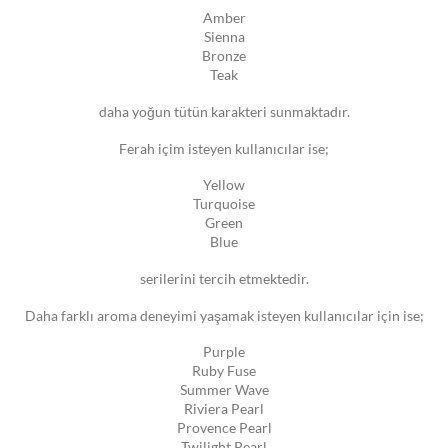
Amber
Sienna
Bronze
Teak
daha yoğun tütün karakteri sunmaktadır.
Ferah içim isteyen kullanıcılar ise;
Yellow
Turquoise
Green
Blue
serilerini tercih etmektedir.
Daha farklı aroma deneyimi yaşamak isteyen kullanıcılar için ise;
Purple
Ruby Fuse
Summer Wave
Riviera Pearl
Provence Pearl
Twilight Pearl