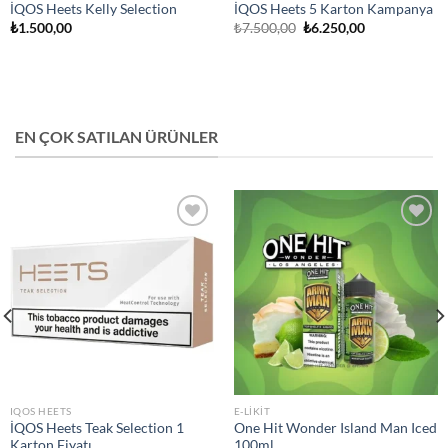
İQOS Heets Kelly Selection
İQOS Heets 5 Karton Kampanya
Orijinal
Şu
₺
1.500,00
₺
7.500,00
₺
6.250,00
fiyat:
andaki
₺7.500,00.
fiyat:
₺6.250,00.
EN ÇOK SATILAN ÜRÜNLER
Add to
Add to
wishlist
wishlist
IQOS HEETS
E-LIKIT
İQOS Heets Teak Selection 1
One Hit Wonder Island Man Iced
Karton Fiyatı
100ml