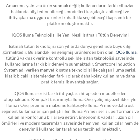
Amacımız yalnızca ürün sunmak değil; kullanıcıların farklı cihazlar
hakkında bilgi edinebileceği, modelleri karşılaştırabileceği ve
ihtiyaçlarına uygun ürünleri rahatlıkla seçebileceği kapsamlı bir
platform oluşturmaktır.
IQOS Iluma Teknolojisi ile Yeni Nesil Isıtmalı Tütün Deneyimi
Isıtmalı tütün teknolojisi son yıllarda dünya genelinde büyük ilgi
görmektedir. Bu alandaki en gelişmiş ürünlerden biri olan
IQOS Iluma
,
tütünü yakmak yerine kontrollü şekilde ısıtan teknolojisi sayesinde
kullanıcılarına farklı bir deneyim sunmaktadır. Smartcore Induction
System adı verilen manyetik ısıtma teknolojisi ile çalışan Iluma serisi,
klasik bıçaklı sistemlerden farklı olarak daha kolay kullanım ve daha
pratik temizlik avantajı sağlar.
IQOS Iluma serisi farklı ihtiyaçlara hitap eden modellerden
oluşmaktadır. Kompakt tasarımıyla Iluma One, gelişmiş özellikleriyle
Iluma i One, premium malzeme kalitesiyle Iluma Prime ve daha üst
segment kullanıcılar için geliştirilen Iluma Prime i serisi, performans ve
kullanım konforunu bir araya getirir. Ergonomik yapıları, uzun pil
ömürleri ve modern tasarımları sayesinde hem yeni kullanıcılar hem de
deneyimli kullanıcılar tarafından tercih edilmektedir.