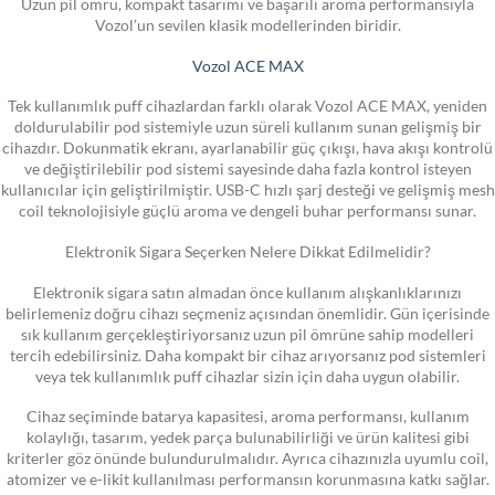
Uzun pil ömrü, kompakt tasarımı ve başarılı aroma performansıyla
Vozol’un sevilen klasik modellerinden biridir.
Vozol ACE MAX
Tek kullanımlık puff cihazlardan farklı olarak Vozol ACE MAX, yeniden
doldurulabilir pod sistemiyle uzun süreli kullanım sunan gelişmiş bir
cihazdır. Dokunmatik ekranı, ayarlanabilir güç çıkışı, hava akışı kontrolü
ve değiştirilebilir pod sistemi sayesinde daha fazla kontrol isteyen
kullanıcılar için geliştirilmiştir. USB-C hızlı şarj desteği ve gelişmiş mesh
coil teknolojisiyle güçlü aroma ve dengeli buhar performansı sunar.
Elektronik Sigara Seçerken Nelere Dikkat Edilmelidir?
Elektronik sigara satın almadan önce kullanım alışkanlıklarınızı
belirlemeniz doğru cihazı seçmeniz açısından önemlidir. Gün içerisinde
sık kullanım gerçekleştiriyorsanız uzun pil ömrüne sahip modelleri
tercih edebilirsiniz. Daha kompakt bir cihaz arıyorsanız pod sistemleri
veya tek kullanımlık puff cihazlar sizin için daha uygun olabilir.
Cihaz seçiminde batarya kapasitesi, aroma performansı, kullanım
kolaylığı, tasarım, yedek parça bulunabilirliği ve ürün kalitesi gibi
kriterler göz önünde bulundurulmalıdır. Ayrıca cihazınızla uyumlu coil,
atomizer ve e-likit kullanılması performansın korunmasına katkı sağlar.