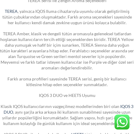
TEREA Serisi ile Zengin Aroma Seçenekleri
TEREA
, yalnızca IQOS Iluma cihazlarıyla uyumlu olarak geliştirilmiş
tütün çubuklarından oluşmaktadır. Farklı aroma seçenekleri sayesinde
her kullanıcı kendi damak zevkine uygun ürünü kolayca bulabilir.
TEREA Amber, klasik ve dengeli tütün aromasıyla geleneksel tatlardan
hoşlanan kullanıcıların tercih ettiği seçeneklerden biridir. TEREA Yellow
daha yumuşak ve hafif bir içim sunarken, TEREA Sienna daha yoğun
tütün karakteri arayanlara hitap eder. Ferahlatıcı seçenekler arasında yer
alan Turquoise ve Green serileri mentol severler için popülerdir.
Meyvemsi ve farklı tatlar isteyen kullanıcılar ise Purple ve diğer özel seri
aromaları değerlendirebilir.
Farklı aroma profilleri sayesinde TEREA serisi, geniş bir kullanıcı
kitlesine hitap eden seçenekler sunmaktadır.
IQOS 3 DUO ve HEETS Uyumu
Klasik IQOS kullanıcılarının vazgeçilmez modellerinden biri olan
IQOS 3
DUO
, aynı şarjla arka arkaya iki kullanım sunabilmesi sayesinde uzun
yıllardır popülerliğini korumaktadır. Sağlam yapısı, hızlı şarj özelliği ve
kullanım kolaylığı ile günlük kullanım için ideal seçeneklerden biridir.