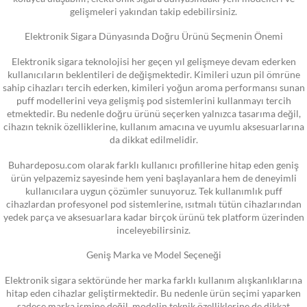
gelişmeleri yakından takip edebilirsiniz.
Elektronik Sigara Dünyasında Doğru Ürünü Seçmenin Önemi
Elektronik sigara teknolojisi her geçen yıl gelişmeye devam ederken
kullanıcıların beklentileri de değişmektedir. Kimileri uzun pil ömrüne
sahip cihazları tercih ederken, kimileri yoğun aroma performansı sunan
puff modellerini veya gelişmiş pod sistemlerini kullanmayı tercih
etmektedir. Bu nedenle doğru ürünü seçerken yalnızca tasarıma değil,
cihazın teknik özelliklerine, kullanım amacına ve uyumlu aksesuarlarına
da dikkat edilmelidir.
Buhardeposu.com olarak farklı kullanıcı profillerine hitap eden geniş
ürün yelpazemiz sayesinde hem yeni başlayanlara hem de deneyimli
kullanıcılara uygun çözümler sunuyoruz. Tek kullanımlık puff
cihazlardan profesyonel pod sistemlerine, ısıtmalı tütün cihazlarından
yedek parça ve aksesuarlara kadar birçok ürünü tek platform üzerinden
inceleyebilirsiniz.
Geniş Marka ve Model Seçeneği
Elektronik sigara sektöründe her marka farklı kullanım alışkanlıklarına
hitap eden cihazlar geliştirmektedir. Bu nedenle ürün seçimi yaparken
sadece marka ismine değil, modelin teknik özelliklerine de dikkat