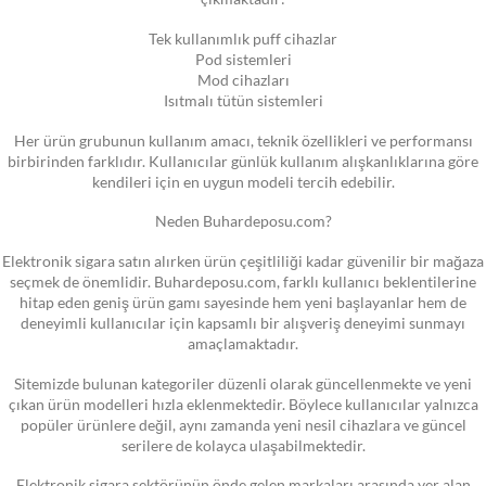
Tek kullanımlık puff cihazlar
Pod sistemleri
Mod cihazları
Isıtmalı tütün sistemleri
Her ürün grubunun kullanım amacı, teknik özellikleri ve performansı
birbirinden farklıdır. Kullanıcılar günlük kullanım alışkanlıklarına göre
kendileri için en uygun modeli tercih edebilir.
Neden Buhardeposu.com?
Elektronik sigara satın alırken ürün çeşitliliği kadar güvenilir bir mağaza
seçmek de önemlidir. Buhardeposu.com, farklı kullanıcı beklentilerine
hitap eden geniş ürün gamı sayesinde hem yeni başlayanlar hem de
deneyimli kullanıcılar için kapsamlı bir alışveriş deneyimi sunmayı
amaçlamaktadır.
Sitemizde bulunan kategoriler düzenli olarak güncellenmekte ve yeni
çıkan ürün modelleri hızla eklenmektedir. Böylece kullanıcılar yalnızca
popüler ürünlere değil, aynı zamanda yeni nesil cihazlara ve güncel
serilere de kolayca ulaşabilmektedir.
Elektronik sigara sektörünün önde gelen markaları arasında yer alan