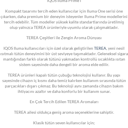
IQOS Iluma Prime i
Kompakt tasarımı tercih eden kullanıcılar için Iluma One serisi öne
çıkarken, daha premium bir deneyim isteyenler Iluma Prime modellerini
tercih edebilir. Tüm modeller yüksek kalite standartlarında üretilmiş
olup yalnızca TEREA ürünleriyle uyumlu olarak çalışmaktadır.
TEREA Çeşitleri ile Zengin Aroma Dünyası
IQOS Iluma kullanıcıları için özel olarak geliştirilen
TEREA
, yeni nesil
ısıtmalı tütün deneyimini bir üst seviyeye taşımaktadır. Geleneksel sigara
mantığından farklı olarak tütünü yakmadan kontrollü sıcaklıkta ısıtan
sistem sayesinde daha dengeli bir aroma elde edilir.
TEREA ürünleri kapalı tütün çubuğu teknolojisi kullanır. Bu yapı
sayesinde cihazın iç kısmı daha temiz kalırken kullanım sırasında tütün
parçacıkları dışarı çıkmaz. Bu teknoloji aynı zamanda cihazın bakım
ihtiyacını azaltır ve daha konforlu bir kullanım sunar.
En Çok Tercih Edilen TEREA Aromaları
TEREA ailesi oldukça geniş aroma seçeneklerine sahiptir.
Klasik tütün seven kullanıcılar için;