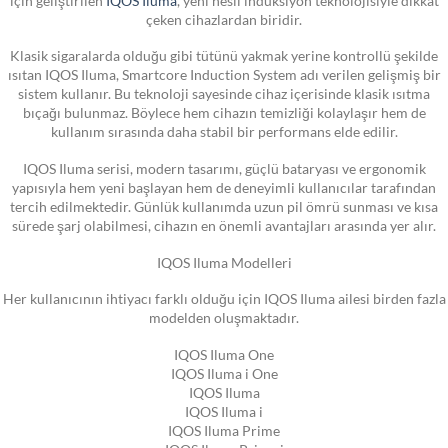
çeken cihazlardan biridir.
Klasik sigaralarda olduğu gibi tütünü yakmak yerine kontrollü şekilde
ısıtan IQOS Iluma, Smartcore Induction System adı verilen gelişmiş bir
sistem kullanır. Bu teknoloji sayesinde cihaz içerisinde klasik ısıtma
bıçağı bulunmaz. Böylece hem cihazın temizliği kolaylaşır hem de
kullanım sırasında daha stabil bir performans elde edilir.
IQOS Iluma serisi, modern tasarımı, güçlü bataryası ve ergonomik
yapısıyla hem yeni başlayan hem de deneyimli kullanıcılar tarafından
tercih edilmektedir. Günlük kullanımda uzun pil ömrü sunması ve kısa
sürede şarj olabilmesi, cihazın en önemli avantajları arasında yer alır.
IQOS Iluma Modelleri
Her kullanıcının ihtiyacı farklı olduğu için IQOS Iluma ailesi birden fazla
modelden oluşmaktadır.
IQOS Iluma One
IQOS Iluma i One
IQOS Iluma
IQOS Iluma i
IQOS Iluma Prime