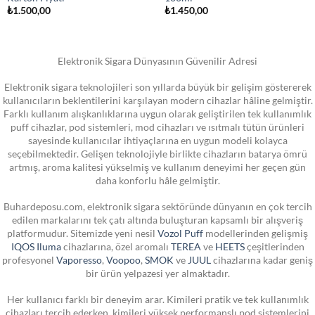
₺
1.500,00
₺
1.450,00
Elektronik Sigara Dünyasının Güvenilir Adresi
Elektronik sigara teknolojileri son yıllarda büyük bir gelişim göstererek
kullanıcıların beklentilerini karşılayan modern cihazlar hâline gelmiştir.
Farklı kullanım alışkanlıklarına uygun olarak geliştirilen tek kullanımlık
puff cihazlar, pod sistemleri, mod cihazları ve ısıtmalı tütün ürünleri
sayesinde kullanıcılar ihtiyaçlarına en uygun modeli kolayca
seçebilmektedir. Gelişen teknolojiyle birlikte cihazların batarya ömrü
artmış, aroma kalitesi yükselmiş ve kullanım deneyimi her geçen gün
daha konforlu hâle gelmiştir.
Buhardeposu.com, elektronik sigara sektöründe dünyanın en çok tercih
edilen markalarını tek çatı altında buluşturan kapsamlı bir alışveriş
platformudur. Sitemizde yeni nesil
Vozol Puff
modellerinden gelişmiş
IQOS Iluma
cihazlarına, özel aromalı
TEREA
ve
HEETS
çeşitlerinden
profesyonel
Vaporesso
,
Voopoo
,
SMOK
ve
JUUL
cihazlarına kadar geniş
bir ürün yelpazesi yer almaktadır.
Her kullanıcı farklı bir deneyim arar. Kimileri pratik ve tek kullanımlık
cihazları tercih ederken, kimileri yüksek performanslı pod sistemlerini