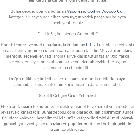
Buhardeposu.com’da bulunan
Vaporesso Coil
ve
Voopoo Coil
kategorileri sayesinde cihazınıza uygun yedek parçaları kolayca
inceleyebilirsiniz.
E-Likit Seçimi Neden Önemlidir?
Pod sistemleri ve mod cihazlarında kullanılan
E-Likit
ürünleri elektronik
sigara deneyiminin en önemli parçalarından biridir. Meyve aromaları,
mentollü seçenekler, tatlı aromalar ve klasik tütün tatları gibi farklı
seçenekler sayesinde kullanıcılar kendi damak zevklerine uygun
aromaları tercih edebilir.
Doğru e-likit seçimi cihaz performansını olumlu etkilerken aynı
zamanda aroma kalitesinin korunmasına da yardımcı olur.
Sürekli Gelişen Ürün Yelpazesi
Elektronik sigara teknolojileri sürekli gelişmekte ve her yıl yeni modeller
piyasaya çıkmaktadır. Buhardeposu.com olarak kullanıcılarımızın güncel
ürünlere kolayca ulaşabilmesi için ürün kategorilerimizi düzenli olarak
güncelliyor, yeni çıkan cihazları ve popüler modelleri hızlı bir şekilde
sitemize ekliyoruz.