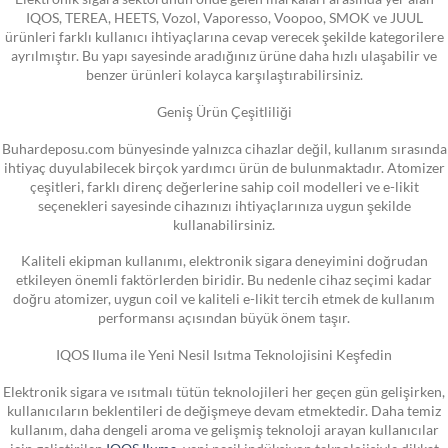
IQOS, TEREA, HEETS, Vozol, Vaporesso, Voopoo, SMOK ve JUUL
ürünleri farklı kullanıcı ihtiyaçlarına cevap verecek şekilde kategorilere
ayrılmıştır. Bu yapı sayesinde aradığınız ürüne daha hızlı ulaşabilir ve
benzer ürünleri kolayca karşılaştırabilirsiniz.
Geniş Ürün Çeşitliliği
Buhardeposu.com bünyesinde yalnızca cihazlar değil, kullanım sırasında
ihtiyaç duyulabilecek birçok yardımcı ürün de bulunmaktadır. Atomizer
çeşitleri, farklı direnç değerlerine sahip coil modelleri ve e-likit
seçenekleri sayesinde cihazınızı ihtiyaçlarınıza uygun şekilde
kullanabilirsiniz.
Kaliteli ekipman kullanımı, elektronik sigara deneyimini doğrudan
etkileyen önemli faktörlerden biridir. Bu nedenle cihaz seçimi kadar
doğru atomizer, uygun coil ve kaliteli e-likit tercih etmek de kullanım
performansı açısından büyük önem taşır.
IQOS Iluma ile Yeni Nesil Isıtma Teknolojisini Keşfedin
Elektronik sigara ve ısıtmalı tütün teknolojileri her geçen gün gelişirken,
kullanıcıların beklentileri de değişmeye devam etmektedir. Daha temiz
kullanım, daha dengeli aroma ve gelişmiş teknoloji arayan kullanıcılar
için geliştirilen
IQOS Iluma
, yeni nesil indüksiyon teknolojisiyle dikkat