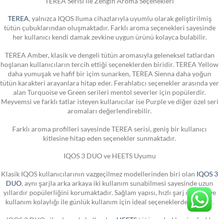
TEREA Serisi ile Zengin Aroma Seçenekleri
TEREA
, yalnızca IQOS Iluma cihazlarıyla uyumlu olarak geliştirilmiş
tütün çubuklarından oluşmaktadır. Farklı aroma seçenekleri sayesinde
her kullanıcı kendi damak zevkine uygun ürünü kolayca bulabilir.
TEREA Amber, klasik ve dengeli tütün aromasıyla geleneksel tatlardan
hoşlanan kullanıcıların tercih ettiği seçeneklerden biridir. TEREA Yellow
daha yumuşak ve hafif bir içim sunarken, TEREA Sienna daha yoğun
tütün karakteri arayanlara hitap eder. Ferahlatıcı seçenekler arasında yer
alan Turquoise ve Green serileri mentol severler için popülerdir.
Meyvemsi ve farklı tatlar isteyen kullanıcılar ise Purple ve diğer özel seri
aromaları değerlendirebilir.
Farklı aroma profilleri sayesinde TEREA serisi, geniş bir kullanıcı
kitlesine hitap eden seçenekler sunmaktadır.
IQOS 3 DUO ve HEETS Uyumu
Klasik IQOS kullanıcılarının vazgeçilmez modellerinden biri olan
IQOS 3
DUO
, aynı şarjla arka arkaya iki kullanım sunabilmesi sayesinde uzun
yıllardır popülerliğini korumaktadır. Sağlam yapısı, hızlı şarj özelliği ve
kullanım kolaylığı ile günlük kullanım için ideal seçeneklerden biridir.