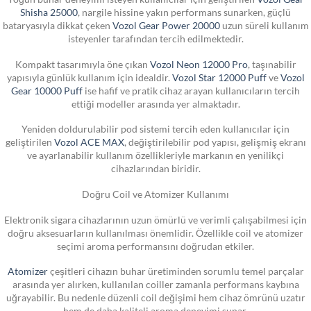
Shisha 25000
, nargile hissine yakın performans sunarken, güçlü
bataryasıyla dikkat çeken
Vozol Gear Power 20000
uzun süreli kullanım
isteyenler tarafından tercih edilmektedir.
Kompakt tasarımıyla öne çıkan
Vozol Neon 12000 Pro
, taşınabilir
yapısıyla günlük kullanım için idealdir.
Vozol Star 12000 Puff
ve
Vozol
Gear 10000 Puff
ise hafif ve pratik cihaz arayan kullanıcıların tercih
ettiği modeller arasında yer almaktadır.
Yeniden doldurulabilir pod sistemi tercih eden kullanıcılar için
geliştirilen
Vozol ACE MAX
, değiştirilebilir pod yapısı, gelişmiş ekranı
ve ayarlanabilir kullanım özellikleriyle markanın en yenilikçi
cihazlarından biridir.
Doğru Coil ve Atomizer Kullanımı
Elektronik sigara cihazlarının uzun ömürlü ve verimli çalışabilmesi için
doğru aksesuarların kullanılması önemlidir. Özellikle coil ve atomizer
seçimi aroma performansını doğrudan etkiler.
Atomizer
çeşitleri cihazın buhar üretiminden sorumlu temel parçalar
arasında yer alırken, kullanılan coiller zamanla performans kaybına
uğrayabilir. Bu nedenle düzenli coil değişimi hem cihaz ömrünü uzatır
hem de daha kaliteli aroma deneyimi sunar.