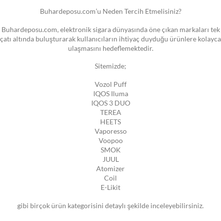
Buhardeposu.com’u Neden Tercih Etmelisiniz?
Buhardeposu.com, elektronik sigara dünyasında öne çıkan markaları tek
çatı altında buluşturarak kullanıcıların ihtiyaç duyduğu ürünlere kolayca
ulaşmasını hedeflemektedir.
Sitemizde;
Vozol Puff
IQOS Iluma
IQOS 3 DUO
TEREA
HEETS
Vaporesso
Voopoo
SMOK
JUUL
Atomizer
Coil
E-Likit
gibi birçok ürün kategorisini detaylı şekilde inceleyebilirsiniz.