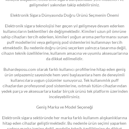
gelişmeleri yakından takip edebilirsiniz.
Elektronik Sigara Dünyasında Doğru Ürünü Seçmenin Önemi
Elektronik sigara teknolojisi her geçen yıl gelişmeye devam ederken
kullanıcıların beklentileri de değişmektedir. Kimileri uzun pil ömrüne
sahip cihazları tercih ederken, kimileri yoğun aroma performansı sunan
puff modellerini veya gelişmiş pod sistemlerini kullanmayı tercih
etmektedir. Bu nedenle doğru ürünü seçerken yalnızca tasarıma değil,
cihazın teknik özelliklerine, kullanım amacına ve uyumlu aksesuarlarına
da dikkat edilmelidir.
Buhardeposu.com olarak farklı kullanıcı profillerine hitap eden geniş
ürün yelpazemiz sayesinde hem yeni başlayanlara hem de deneyimli
kullanıcılara uygun çözümler sunuyoruz. Tek kullanımlık puff
cihazlardan profesyonel pod sistemlerine, ısıtmalı tütün cihazlarından
yedek parça ve aksesuarlara kadar birçok ürünü tek platform üzerinden
inceleyebilirsiniz.
Geniş Marka ve Model Seçeneği
Elektronik sigara sektöründe her marka farklı kullanım alışkanlıklarına
hitap eden cihazlar geliştirmektedir. Bu nedenle ürün seçimi yaparken
sadece marka ismine değil, modelin teknik özelliklerine de dikkat