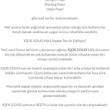
Starling Pearl
Oasis Pearl
gibi özel seriler bulunmaktadır.
Her aroma farklı yoğunluk seviyesine sahip olduğu için kullanıcılar
kendi damak zevkine en uygun ürünü rahatlıkla seçebilir.
IQOS 3 DUO Hâlâ Neden Tercih Ediliyor?
Yeni nesil Iluma serisinin çıkmasına rağmen
IQOS 3 DUO
hâlâ dünyanın
birçok ülkesinde en çok kullanılan ısıtmalı tütün cihazlarından biri
olmayı sürdürmektedir.
IQOS 3 DUO’nun en önemli avantajlarından biri arka arkaya iki kullanım
imkânı sunmasıdır. Güçlü bataryası sayesinde kullanıcılar kısa süre
içerisinde cihazı tekrar kullanabilir.
Manyetik kapak sistemi, ergonomik tasarımı ve dayanıklı gövdesi
sayesinde günlük kullanımda oldukça başarılı performans
göstermektedir.
IQOS 3 DUO yalnızca HEETS ürünleriyle uyumlu olarak çalışmaktadır.