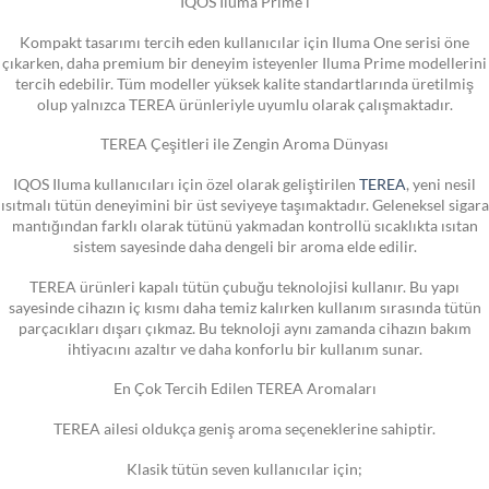
IQOS Iluma Prime i
Kompakt tasarımı tercih eden kullanıcılar için Iluma One serisi öne
çıkarken, daha premium bir deneyim isteyenler Iluma Prime modellerini
tercih edebilir. Tüm modeller yüksek kalite standartlarında üretilmiş
olup yalnızca TEREA ürünleriyle uyumlu olarak çalışmaktadır.
TEREA Çeşitleri ile Zengin Aroma Dünyası
IQOS Iluma kullanıcıları için özel olarak geliştirilen
TEREA
, yeni nesil
ısıtmalı tütün deneyimini bir üst seviyeye taşımaktadır. Geleneksel sigara
mantığından farklı olarak tütünü yakmadan kontrollü sıcaklıkta ısıtan
sistem sayesinde daha dengeli bir aroma elde edilir.
TEREA ürünleri kapalı tütün çubuğu teknolojisi kullanır. Bu yapı
sayesinde cihazın iç kısmı daha temiz kalırken kullanım sırasında tütün
parçacıkları dışarı çıkmaz. Bu teknoloji aynı zamanda cihazın bakım
ihtiyacını azaltır ve daha konforlu bir kullanım sunar.
En Çok Tercih Edilen TEREA Aromaları
TEREA ailesi oldukça geniş aroma seçeneklerine sahiptir.
Klasik tütün seven kullanıcılar için;