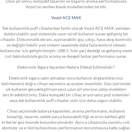
Uzun pil ömrü, kompakt tasarımı ve başarılı aroma performansıyla
Vozol’un sevilen klasik modellerinden biridir.
Vozol ACE MAX
Tek kullanımlık puff cihazlardan farklı olarak Vozol ACE MAX, yeniden
doldurulabilir pod sistemiyle uzun süreli kullanım sunan gelişmiş bir
cihazdır. Dokunmatik ekranı, ayarlanabilir güç çıkışı, hava akışı kontrolü
ve değiştirilebilir pod sistemi sayesinde daha fazla kontrol isteyen
kullanıcılar için geliştirilmiştir. USB-C hızlı şarj desteği ve gelişmiş mesh
coil teknolojisiyle güçlü aroma ve dengeli buhar performansı sunar.
Elektronik Sigara Seçerken Nelere Dikkat Edilmelidir?
Elektronik sigara satın almadan önce kullanım alışkanlıklarınızı
belirlemeniz doğru cihazı seçmeniz açısından önemlidir. Gün içerisinde
sık kullanım gerçekleştiriyorsanız uzun pil ömrüne sahip modelleri
tercih edebilirsiniz. Daha kompakt bir cihaz arıyorsanız pod sistemleri
veya tek kullanımlık puff cihazlar sizin için daha uygun olabilir.
Cihaz seçiminde batarya kapasitesi, aroma performansı, kullanım
kolaylığı, tasarım, yedek parça bulunabilirliği ve ürün kalitesi gibi
kriterler göz önünde bulundurulmalıdır. Ayrıca cihazınızla uyumlu coil,
atomizer ve e-likit kullanılması performansın korunmasına katkı sağlar.