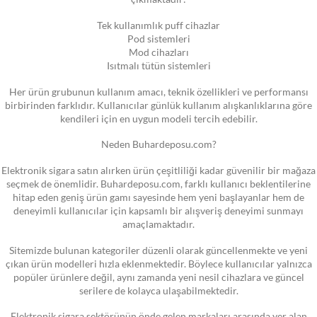
Tek kullanımlık puff cihazlar
Pod sistemleri
Mod cihazları
Isıtmalı tütün sistemleri
Her ürün grubunun kullanım amacı, teknik özellikleri ve performansı
birbirinden farklıdır. Kullanıcılar günlük kullanım alışkanlıklarına göre
kendileri için en uygun modeli tercih edebilir.
Neden Buhardeposu.com?
Elektronik sigara satın alırken ürün çeşitliliği kadar güvenilir bir mağaza
seçmek de önemlidir. Buhardeposu.com, farklı kullanıcı beklentilerine
hitap eden geniş ürün gamı sayesinde hem yeni başlayanlar hem de
deneyimli kullanıcılar için kapsamlı bir alışveriş deneyimi sunmayı
amaçlamaktadır.
Sitemizde bulunan kategoriler düzenli olarak güncellenmekte ve yeni
çıkan ürün modelleri hızla eklenmektedir. Böylece kullanıcılar yalnızca
popüler ürünlere değil, aynı zamanda yeni nesil cihazlara ve güncel
serilere de kolayca ulaşabilmektedir.
Elektronik sigara sektörünün önde gelen markaları arasında yer alan