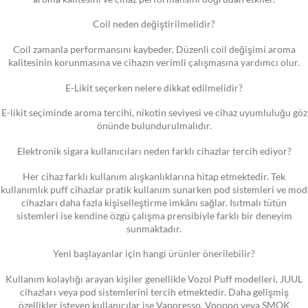
Coil neden değiştirilmelidir?
Coil zamanla performansını kaybeder. Düzenli coil değişimi aroma
kalitesinin korunmasına ve cihazın verimli çalışmasına yardımcı olur.
E-Likit seçerken nelere dikkat edilmelidir?
E-likit seçiminde aroma tercihi, nikotin seviyesi ve cihaz uyumluluğu göz
önünde bulundurulmalıdır.
Elektronik sigara kullanıcıları neden farklı cihazlar tercih ediyor?
Her cihaz farklı kullanım alışkanlıklarına hitap etmektedir. Tek
kullanımlık puff cihazlar pratik kullanım sunarken pod sistemleri ve mod
cihazları daha fazla kişiselleştirme imkânı sağlar. Isıtmalı tütün
sistemleri ise kendine özgü çalışma prensibiyle farklı bir deneyim
sunmaktadır.
Yeni başlayanlar için hangi ürünler önerilebilir?
Kullanım kolaylığı arayan kişiler genellikle Vozol Puff modelleri, JUUL
cihazları veya pod sistemlerini tercih etmektedir. Daha gelişmiş
özellikler isteyen kullanıcılar ise Vaporesso, Voopoo veya SMOK