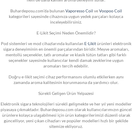
Buhardeposu.com’da bulunan
Vaporesso Coil
ve
Voopoo Coil
kategorileri sayesinde cihazınıza uygun yedek parçaları kolayca
inceleyebilirsiniz.
E-Likit Seçimi Neden Önemlidir?
Pod sistemleri ve mod cihazlarında kullanılan
E-Likit
ürünleri elektronik
sigara deneyiminin en önemli parçalarından biridir. Meyve aromaları,
mentollü seçenekler, tatlı aromalar ve klasik tütün tatları gibi farklı
seçenekler sayesinde kullanıcılar kendi damak zevklerine uygun
aromaları tercih edebilir.
Doğru e-likit seçimi cihaz performansını olumlu etkilerken aynı
zamanda aroma kalitesinin korunmasına da yardımcı olur.
Sürekli Gelişen Ürün Yelpazesi
Elektronik sigara teknolojileri sürekli gelişmekte ve her yıl yeni modeller
piyasaya çıkmaktadır. Buhardeposu.com olarak kullanıcılarımızın güncel
ürünlere kolayca ulaşabilmesi için ürün kategorilerimizi düzenli olarak
güncelliyor, yeni çıkan cihazları ve popüler modelleri hızlı bir şekilde
sitemize ekliyoruz.