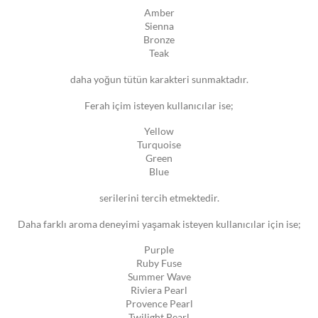
Amber
Sienna
Bronze
Teak
daha yoğun tütün karakteri sunmaktadır.
Ferah içim isteyen kullanıcılar ise;
Yellow
Turquoise
Green
Blue
serilerini tercih etmektedir.
Daha farklı aroma deneyimi yaşamak isteyen kullanıcılar için ise;
Purple
Ruby Fuse
Summer Wave
Riviera Pearl
Provence Pearl
Twilight Pearl