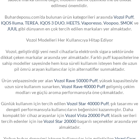
edilmesi önemlidir.
Buhardeposu.com’da bulunan ürün kategorileri arasında
Vozol Puff
,
IQOS Iluma
,
TEREA
,
IQOS 3 DUO
,
HEETS
,
Vaporesso
,
Voopoo
,
SMOK
ve
JUUL
gibi dünyanın en çok tercih edilen markaları yer almaktadır.
Vozol Modelleri Her Kullanıcıya Hitap Ediyor
Vozol, geliştirdiği yeni nesil cihazlarla elektronik sigara sektöründe
dikkat çeken markalar arasında yer almaktadır. Farklı puff kapasitelerine
sahip modeller sayesinde hem kısa süreli kullanım isteyen hem de uzun
pil ömrü arayan kullanıcılar için alternatifler sunmaktadır.
Ürün yelpazesinde yer alan
Vozol Rave 50000 Puff
, yüksek kapasitesiyle
uzun süre kullanım sunarken,
Vozol Rave 40000 Puff
gelişmiş çekim
modları ve güçlü aroma performansıyla öne çıkmaktadır.
Günlük kullanım için tercih edilen
Vozol Star 40000 Puff
, şık tasarımı ve
dengeli performansıyla kullanıcıların beğenisini kazanmıştır. Daha
kompakt bir cihaz arayanlar için
Vozol Vista 20000 Puff
, klasik serileri
tercih edenler için ise
Vozol Star 20000
başarılı seçenekler arasında yer
almaktadır.
Yoğun buhar deneyimi isteyen kullanıcılar için geliştirilen
Vozol Gear