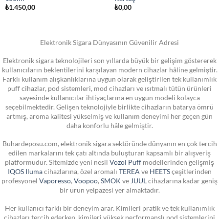
₺
1.450,00
₺
0,00
Elektronik Sigara Dünyasının Güvenilir Adresi
Elektronik sigara teknolojileri son yıllarda büyük bir gelişim göstererek
kullanıcıların beklentilerini karşılayan modern cihazlar hâline gelmiştir.
Farklı kullanım alışkanlıklarına uygun olarak geliştirilen tek kullanımlık
puff cihazlar, pod sistemleri, mod cihazları ve ısıtmalı tütün ürünleri
sayesinde kullanıcılar ihtiyaçlarına en uygun modeli kolayca
seçebilmektedir. Gelişen teknolojiyle birlikte cihazların batarya ömrü
artmış, aroma kalitesi yükselmiş ve kullanım deneyimi her geçen gün
daha konforlu hâle gelmiştir.
Buhardeposu.com, elektronik sigara sektöründe dünyanın en çok tercih
edilen markalarını tek çatı altında buluşturan kapsamlı bir alışveriş
platformudur. Sitemizde yeni nesil
Vozol Puff
modellerinden gelişmiş
IQOS Iluma
cihazlarına, özel aromalı
TEREA
ve
HEETS
çeşitlerinden
profesyonel
Vaporesso
,
Voopoo
,
SMOK
ve
JUUL
cihazlarına kadar geniş
bir ürün yelpazesi yer almaktadır.
Her kullanıcı farklı bir deneyim arar. Kimileri pratik ve tek kullanımlık
cihazları tercih ederken, kimileri yüksek performanslı pod sistemlerini