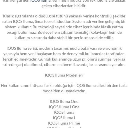
çeken cihazlardan biridir.
Klasik sigaralarda olduğu gibi tütünü yakmak yerine kontrollü şekilde
ısıtan IQOS Iluma, Smartcore Induction System adı verilen gelişmiş bir
sistem kullanır. Bu teknoloji sayesinde cihaz içerisinde klasik ısıtma
bıçağı bulunmaz. Böylece hem cihazın temizliği kolaylaşır hem de
kullanım sırasında daha stabil bir performans elde edilir.
IQOS Iluma serisi, modern tasarımı, güçlü bataryası ve ergonomik
yapısıyla hem yeni başlayan hem de deneyimli kullanıcılar tarafından
tercih edilmektedir. Günlük kullanımda uzun pil ömrü sunması ve kısa
sürede şarj olabilmesi, cihazın en önemli avantajları arasında yer alır.
IQOS Iluma Modelleri
Her kullanıcının ihtiyacı farklı olduğu için IQOS Iluma ailesi birden fazla
modelden oluşmaktadır.
IQOS Iluma One
IQOS Iluma i One
IQOS Iluma
IQOS Iluma i
IQOS Iluma Prime