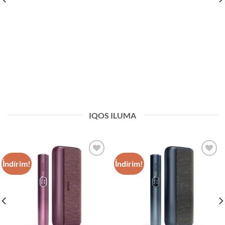
IQOS ILUMA
İndirim!
İndirim!
Add to
Add to
wishlist
wishlist