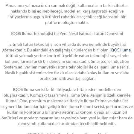
Amacımız yalnızca ürün sunmak değil; kullanıcıların farklı cihazlar
hakkında bilgi edinebileceği, modelleri karşılaştırabileceği ve
ihtiyaçlarına uygun ürünleri rahatlıkla seçebileceği kapsamlı bir
platform oluşturmaktır.
IQOS Iluma Teknolojisi ile Yeni Nesil Isıtmalı Tütün Deneyimi
Isıtmalı tütün teknolojisi son yıllarda dünya genelinde büyük ilgi
görmektedir. Bu alandaki en gelişmiş ürünlerden biri olan
IQOS Iluma
,
tütünü yakmak yerine kontrollü şekilde ısıtan teknolojisi sayesinde
kullanıcılarına farklı bir deneyim sunmaktadır. Smartcore Induction
System adı verilen manyetik ısıtma teknolojisi ile çalışan Iluma serisi,
klasik bıçaklı sistemlerden farklı olarak daha kolay kullanım ve daha
pratik temizlik avantajı sağlar.
IQOS Iluma serisi farklı ihtiyaçlara hitap eden modellerden
oluşmaktadır. Kompakt tasarımıyla Iluma One, gelişmiş özellikleriyle
Iluma i One, premium malzeme kalitesiyle Iluma Prime ve daha üst
segment kullanıcılar için geliştirilen Iluma Prime i serisi, performans ve
kullanım konforunu bir araya getirir. Ergonomik yapıları, uzun pil
ömürleri ve modern tasarımları sayesinde hem yeni kullanıcılar hem de
deneyimli kullanıcılar tarafından tercih edilmektedir.