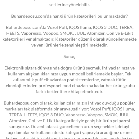
serilerine yönelebilir.
Buhardeposu.com’da hangi ürün kategorileri bulunmaktadır?
Buhardeposu.com’da Vozol Puff, IQOS Iluma, IQOS 3 DUO, TEREA,
HEETS, Vaporesso, Voopoo, SMOK, JUUL, Atomizer, Coil ve E-Likit
kategorileri yer almaktadır. Kategoriler düzenli olarak güncellenmekte
ve yeni ürünlerle zenginleştirilmektedir.
Sonuç
Elektronik sigara dünyasında doğru ürünü seçmek, ihtiyaçlarınıza ve
kullanım alışkanlıklarınıza uygun modeli belirlemekle başlar. Tek
kullanımlık puff cihazlardan pod sistemlerine, ısıtmalı tütün
teknolojilerinden profesyonel mod cihazlarına kadar her ürün grubu
farklı beklentilere hitap etmektedir.
Buhardeposu.com olarak, kullanıcılarımızın ihtiyaç duyduğu popüler
markaları tek platformda bir araya getiriyor; Vozol Puff, IQOS Iluma,
TEREA, HEETS, IQOS 3 DUO, Vaporesso, Voopoo, SMOK, JUUL,
Atomizer, Coil ve E-Likit kategorileriyle geniş bir ürün yelpazesi
sunuyoruz. Düzenli olarak güncellenen ürün seçenekleri, detaylı
açıklamalar ve kullanıcı dostu kategori yapısıyla aradığınız ürüne
kolayca ulaşabilir, elektronik sigara dünyasındaki yeni modelleri ve