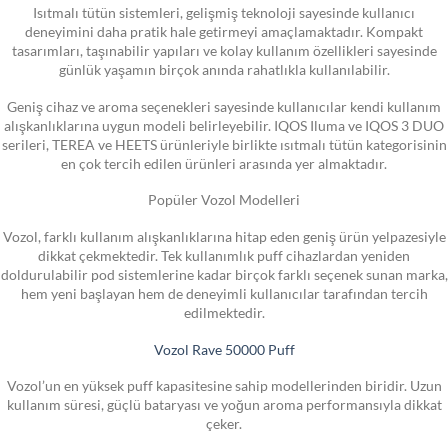
Isıtmalı tütün sistemleri, gelişmiş teknoloji sayesinde kullanıcı
deneyimini daha pratik hale getirmeyi amaçlamaktadır. Kompakt
tasarımları, taşınabilir yapıları ve kolay kullanım özellikleri sayesinde
günlük yaşamın birçok anında rahatlıkla kullanılabilir.
Geniş cihaz ve aroma seçenekleri sayesinde kullanıcılar kendi kullanım
alışkanlıklarına uygun modeli belirleyebilir. IQOS Iluma ve IQOS 3 DUO
serileri, TEREA ve HEETS ürünleriyle birlikte ısıtmalı tütün kategorisinin
en çok tercih edilen ürünleri arasında yer almaktadır.
Popüler Vozol Modelleri
Vozol, farklı kullanım alışkanlıklarına hitap eden geniş ürün yelpazesiyle
dikkat çekmektedir. Tek kullanımlık puff cihazlardan yeniden
doldurulabilir pod sistemlerine kadar birçok farklı seçenek sunan marka,
hem yeni başlayan hem de deneyimli kullanıcılar tarafından tercih
edilmektedir.
Vozol Rave 50000 Puff
Vozol’un en yüksek puff kapasitesine sahip modellerinden biridir. Uzun
kullanım süresi, güçlü bataryası ve yoğun aroma performansıyla dikkat
çeker.