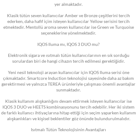
yer almaktadır.
Klasik tütün seven kullanıcılar Amber ve Bronze çeşitlerini tercih
ederken, daha hafif içim isteyen kullanıcılar Yellow serisini tercih
etmektedir. Mentollü aroma seven kullanıcılar ise Green ve Turquoise
seçeneklerine yönelmektedir.
IQOS Iluma mı, IQOS 3 DUO mu?
Elektronik sigara ve ısıtmalı tütün kullanıcılarının en sık sorduğu
sorulardan biri de hangi cihazın tercih edilmesi gerektiğidir.
Yeni nesil teknoloji arayan kullanıcılar için IQOS Iluma serisi öne
çıkmaktadır. Smartcore Induction teknolojisi sayesinde daha az bakım
gerektirmesi ve yalnızca TEREA ürünleriyle çalışması önemli avantajlar
sunmaktadır.
Klasik kullanım alışkanlığını devam ettirmek isteyen kullanıcılar ise
IQOS 3 DUO ve HEETS kombinasyonunu tercih edebilir. Her iki sistem
de farklı kullanıcı ihtiyaçlarına hitap ettiği için seçim yaparken kullanım
alışkanlıkları ve kişisel beklentiler göz önünde bulundurulmalıdır.
Isıtmalı Tütün Teknolojisinin Avantajları