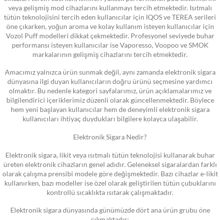
veya gelişmiş mod cihazlarını kullanmayı tercih etmektedir. Isıtmalı
tütün teknolojisini tercih eden kullanıcılar için IQOS ve TEREA serileri
öne çıkarken, yoğun aroma ve kolay kullanım isteyen kullanıcılar için
Vozol Puff modelleri dikkat çekmektedir. Profesyonel seviyede buhar
performansı isteyen kullanıcılar ise Vaporesso, Voopoo ve SMOK
markalarının gelişmiş cihazlarını tercih etmektedir.
Amacımız yalnızca ürün sunmak değil, aynı zamanda elektronik sigara
dünyasına ilgi duyan kullanıcıların doğru ürünü seçmesine yardımcı
olmaktır. Bu nedenle kategori sayfalarımız, ürün açıklamalarımız ve
bilgilendirici içeriklerimiz düzenli olarak güncellenmektedir. Böylece
hem yeni başlayan kullanıcılar hem de deneyimli elektronik sigara
kullanıcıları ihtiyaç duydukları bilgilere kolayca ulaşabilir.
Elektronik Sigara Nedir?
Elektronik sigara, likit veya ısıtmalı tütün teknolojisi kullanarak buhar
üreten elektronik cihazların genel adıdır. Geleneksel sigaralardan farklı
olarak çalışma prensibi modele göre değişmektedir. Bazı cihazlar e-likit
kullanırken, bazı modeller ise özel olarak geliştirilen tütün çubuklarını
kontrollü sıcaklıkta ısıtarak çalışmaktadır.
Elektronik sigara dünyasında günümüzde dört ana ürün grubu öne
çıkmaktadır: