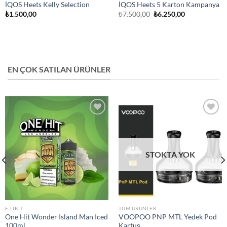
İQOS Heets Kelly Selection
İQOS Heets 5 Karton Kampanya
Orijinal
Şu
₺
1.500,00
₺
7.500,00
₺
6.250,00
fiyat:
andaki
₺7.500,00.
fiyat:
₺6.250,00.
EN ÇOK SATILAN ÜRÜNLER
Add to
Add to
wishlist
wishlist
STOKTA YOK
E-LIKIT
TÜM ÜRÜNLER
One Hit Wonder Island Man Iced
VOOPOO PNP MTL Yedek Pod
100ml
Kartuş