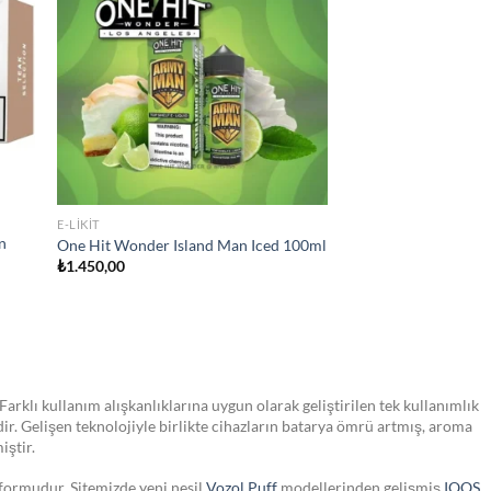
hlist
wishlist
STOKTA YOK
JULL SIGARA
JUUL2 Polar Menthol Kartuş
₺
750,00
Farklı kullanım alışkanlıklarına uygun olarak geliştirilen tek kullanımlık
dir. Gelişen teknolojiyle birlikte cihazların batarya ömrü artmış, aroma
iştir.
tformudur. Sitemizde yeni nesil
Vozol Puff
modellerinden gelişmiş
IQOS