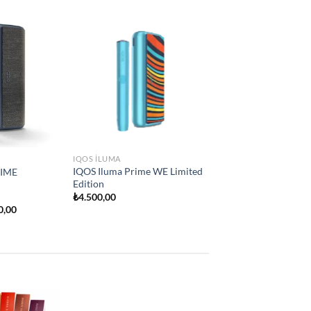
Add to
Add to
e
wishlist
wishlist
IQOS ILUMA
İQOS İLUMA ONE
₺
2.250,00