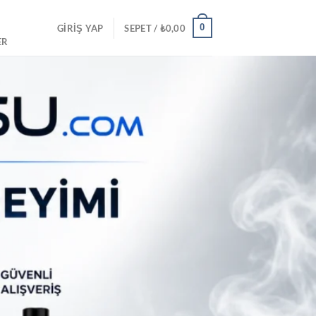
0
GIRIŞ YAP
SEPET /
₺
0,00
ER