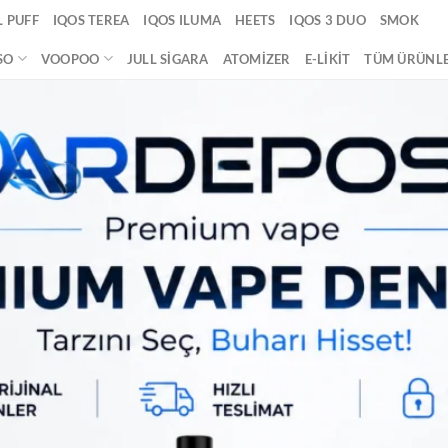
 PUFF
IQOS TEREA
IQOS ILUMA
HEETS
IQOS 3 DUO
SMOK
SO
VOOPOO
JULL SIGARA
ATOMIZER
E-LIKIT
TÜM ÜRÜNL