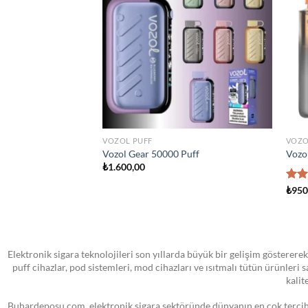
wishlist
wishlist
STOKTA YOK
TÜM ÜRÜNLER
ATOM
sland Man Iced 100ml
VOOPOO PNP MTL Yedek Pod Kartuş
SMO
₺
0,00
₺
0,0
Elektronik sigara teknolojileri son yıllarda büyük bir gelişim göstererek
puff cihazlar, pod sistemleri, mod cihazları ve ısıtmalı tütün ürünleri
kalit
Buhardeposu.com, elektronik sigara sektöründe dünyanın en çok tercih e