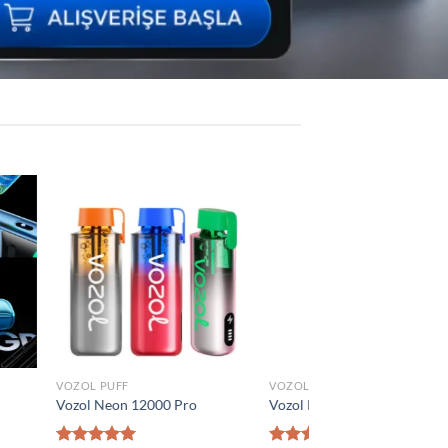
Add to
Add to
wishlist
wishlist
VOZOL PUFF
0 Puff
Vozol Vista 40000 Puff
₺
1.300,00