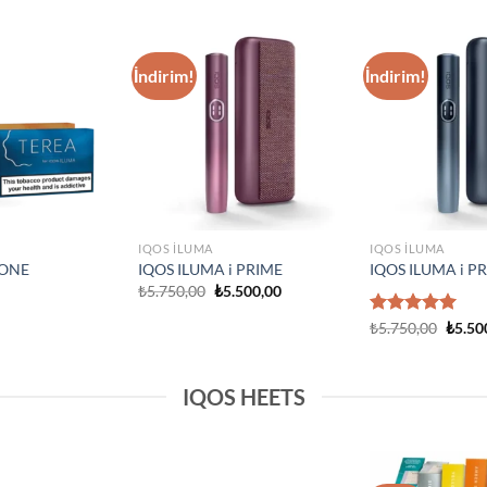
IQOS ILUMA
Add to
Add to
IQOS Iluma i On
wishlist
wishlist
₺
3.750,00
IQOS ILUMA
Prime Neon
IQOS Iluma Prime Stardrift
d Edition
Limited Edition
₺
4.500,00
IQOS HEETS