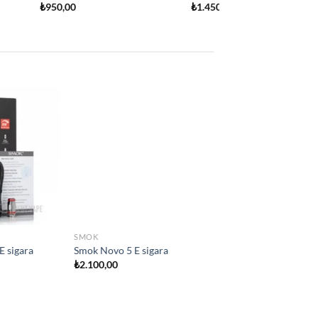
Add to
Add to
wishlist
wishlist
 YOK
SMOK
ara
Smok IPX80 Elektironik sigara
₺
2.800,00