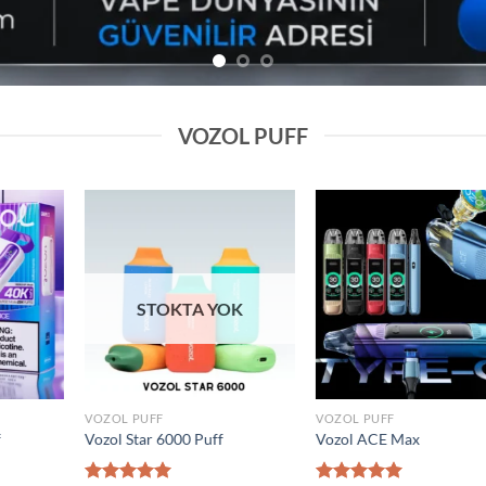
VOZOL PUFF
Add to
Add to
wishlist
wishlist
VOZOL PUFF
VOZOL PUFF
0000 Puff
Elf Bar Raya D2 20000 Puff
Vozol Gear 5000
₺
1.600,00