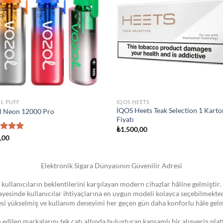
wishlist
wis
STOKTA YOK
IZER
ATOMIZER
K Novo Pod Kartuşu
Smok Vape Pen 22 Coil
0
₺
1.300,00
Elektronik Sigara Dünyasının Güvenilir Adresi
 kullanıcıların beklentilerini karşılayan modern cihazlar hâline gelmiştir. 
 sayesinde kullanıcılar ihtiyaçlarına en uygun modeli kolayca seçebilmekte
esi yükselmiş ve kullanım deneyimi her geçen gün daha konforlu hâle gelm
dilen markalarını tek çatı altında buluşturan kapsamlı bir alışveriş pla