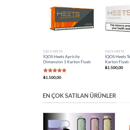
Add to
Add to
wishlist
wishlist
S
IQOS HEETS
IQOS HEETS
s Creation Yugen 1
İQOS Heets Amber 1 Karton
İQOS Heets Y
yatı
Fiyatı
Fiyatı
0
₺
1.500,00
₺
1.500,00
EN ÇOK SATILAN ÜRÜNLER
Add to
Add to