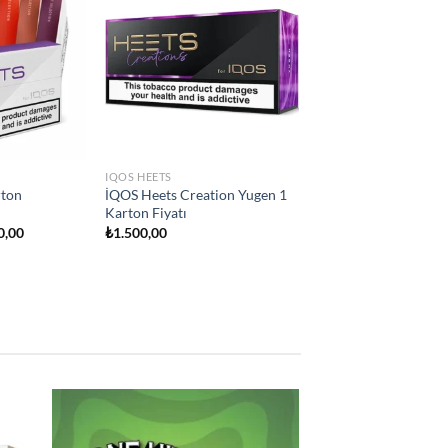
Add to
Add to
wishlist
wishlist
IQOS HEETS
city
İQOS Heets Teak Selection 1
on Fiyatı
Karton Fiyatı
₺
1.500,00
d to
Add to