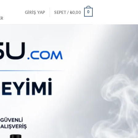
0
GIRIŞ YAP
SEPET /
₺
0,00
ER