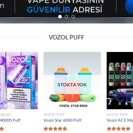
VOZOL PUFF
Add to
Add to
wishlist
wishlist
VOZOL PUFF
VOZOL PUFF
0000 Puff
Elf Bar Raya D2 20000 Puff
Vozol Gear 5000
₺
1.600,00