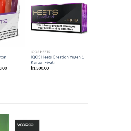
Add to
Add to
wishlist
wishlist
IQOS HEETS
city
İQOS Heets Teak Selection 1
ton Fiyatı
Karton Fiyatı
₺
1.500,00
d to
Add to