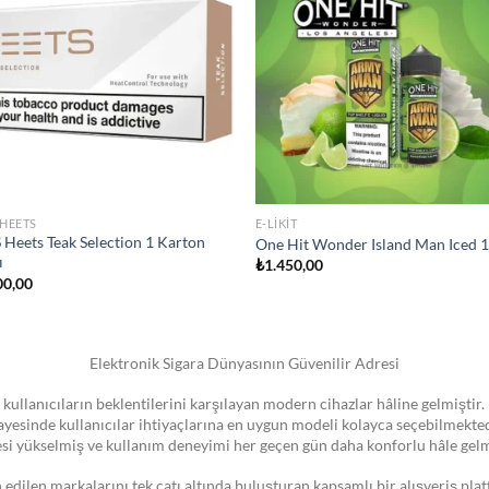
wishlist
wis
STOKTA YOK
MIZER
JULL SIGARA
 Vape Pen 22 Coil
JUUL2 Polar Menthol Kartuş
300,00
₺
750,00
Elektronik Sigara Dünyasının Güvenilir Adresi
 kullanıcıların beklentilerini karşılayan modern cihazlar hâline gelmiştir. 
 sayesinde kullanıcılar ihtiyaçlarına en uygun modeli kolayca seçebilmekte
esi yükselmiş ve kullanım deneyimi her geçen gün daha konforlu hâle gelm
dilen markalarını tek çatı altında buluşturan kapsamlı bir alışveriş pla