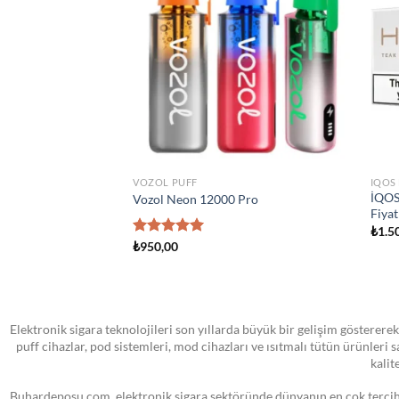
wishlist
wishlist
KTA YOK
STOKTA YOK
ATOMIZER
ATO
 Yedek Pod Kartuş
SMOK Novo Pod Kartuşu
Smok
₺
0,00
₺
1.
Elektronik sigara teknolojileri son yıllarda büyük bir gelişim göstererek
puff cihazlar, pod sistemleri, mod cihazları ve ısıtmalı tütün ürünleri
kalit
Buhardeposu.com, elektronik sigara sektöründe dünyanın en çok tercih e