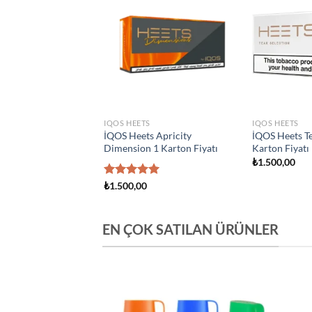
Add to
Add to
wishlist
wishlist
S
IQOS HEETS
IQOS HEETS
ts Creation Yugen 1
İQOS Heets Amber 1 Karton
İQOS Heets Y
yatı
Fiyatı
Fiyatı
0
₺
1.500,00
₺
1.500,00
EN ÇOK SATILAN ÜRÜNLER
Add to
Add to