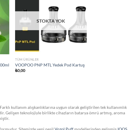
hlist
wishlist
TÜM ÜRÜNLER
Vaporesso Luxe XR MAX POD E sigara
₺
2.350,00
Farklı kullanım alışkanlıklarına uygun olarak geliştirilen tek kullanımlık
dir. Gelişen teknolojiyle birlikte cihazların batarya ömrü artmış, aroma
iştir.
tformudur. Sitemizde yeni nesil
Vozol Puff
modellerinden gelişmiş
IQOS