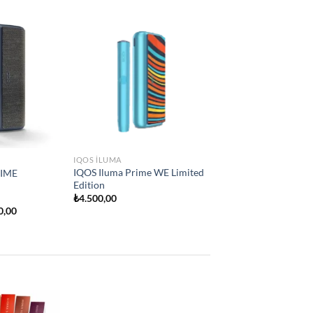
Add to
Add to
e
wishlist
wishlist
IQOS ILUMA
İQOS İLUMA ONE
₺
2.250,00