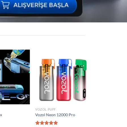
Add to
Add to
wishlist
wishlist
VOZOL PUFF
0 Puff
Vozol Vista 40000 Puff
₺
1.300,00