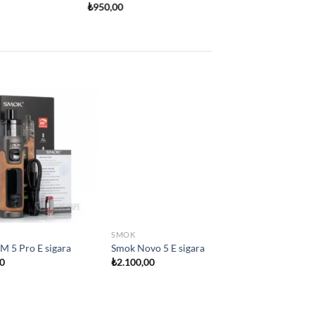
Add to
Add to
wishlist
wishlist
 YOK
SMOK
ara
Smok IPX80 Elektironik sigara
₺
2.800,00