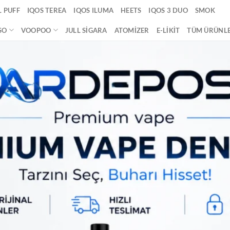
 PUFF
IQOS TEREA
IQOS ILUMA
HEETS
IQOS 3 DUO
SMOK
SO
VOOPOO
JULL SIGARA
ATOMIZER
E-LIKIT
TÜM ÜRÜNL