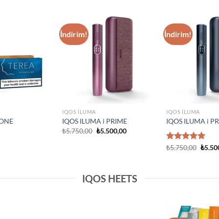
IQOS ILUMA
Add to
Add to
IQOS Iluma i On
wishlist
wishlist
₺
3.750,00
IQOS ILUMA
Prime Neon
IQOS Iluma Prime Stardrift
ed Edition
Limited Edition
₺
4.500,00
IQOS HEETS