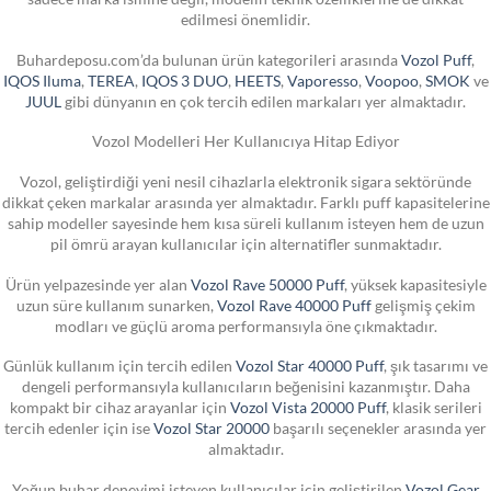
edilmesi önemlidir.
Buhardeposu.com’da bulunan ürün kategorileri arasında
Vozol Puff
,
IQOS Iluma
,
TEREA
,
IQOS 3 DUO
,
HEETS
,
Vaporesso
,
Voopoo
,
SMOK
ve
JUUL
gibi dünyanın en çok tercih edilen markaları yer almaktadır.
Vozol Modelleri Her Kullanıcıya Hitap Ediyor
Vozol, geliştirdiği yeni nesil cihazlarla elektronik sigara sektöründe
dikkat çeken markalar arasında yer almaktadır. Farklı puff kapasitelerine
sahip modeller sayesinde hem kısa süreli kullanım isteyen hem de uzun
pil ömrü arayan kullanıcılar için alternatifler sunmaktadır.
Ürün yelpazesinde yer alan
Vozol Rave 50000 Puff
, yüksek kapasitesiyle
uzun süre kullanım sunarken,
Vozol Rave 40000 Puff
gelişmiş çekim
modları ve güçlü aroma performansıyla öne çıkmaktadır.
Günlük kullanım için tercih edilen
Vozol Star 40000 Puff
, şık tasarımı ve
dengeli performansıyla kullanıcıların beğenisini kazanmıştır. Daha
kompakt bir cihaz arayanlar için
Vozol Vista 20000 Puff
, klasik serileri
tercih edenler için ise
Vozol Star 20000
başarılı seçenekler arasında yer
almaktadır.
Yoğun buhar deneyimi isteyen kullanıcılar için geliştirilen
Vozol Gear