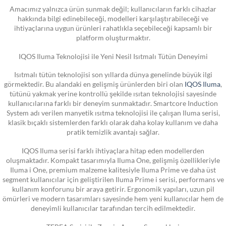
Amacımız yalnızca ürün sunmak değil; kullanıcıların farklı cihazlar
hakkında bilgi edinebileceği, modelleri karşılaştırabileceği ve
ihtiyaçlarına uygun ürünleri rahatlıkla seçebileceği kapsamlı bir
platform oluşturmaktır.
IQOS Iluma Teknolojisi ile Yeni Nesil Isıtmalı Tütün Deneyimi
Isıtmalı tütün teknolojisi son yıllarda dünya genelinde büyük ilgi
görmektedir. Bu alandaki en gelişmiş ürünlerden biri olan
IQOS Iluma
,
tütünü yakmak yerine kontrollü şekilde ısıtan teknolojisi sayesinde
kullanıcılarına farklı bir deneyim sunmaktadır. Smartcore Induction
System adı verilen manyetik ısıtma teknolojisi ile çalışan Iluma serisi,
klasik bıçaklı sistemlerden farklı olarak daha kolay kullanım ve daha
pratik temizlik avantajı sağlar.
IQOS Iluma serisi farklı ihtiyaçlara hitap eden modellerden
oluşmaktadır. Kompakt tasarımıyla Iluma One, gelişmiş özellikleriyle
Iluma i One, premium malzeme kalitesiyle Iluma Prime ve daha üst
segment kullanıcılar için geliştirilen Iluma Prime i serisi, performans ve
kullanım konforunu bir araya getirir. Ergonomik yapıları, uzun pil
ömürleri ve modern tasarımları sayesinde hem yeni kullanıcılar hem de
deneyimli kullanıcılar tarafından tercih edilmektedir.