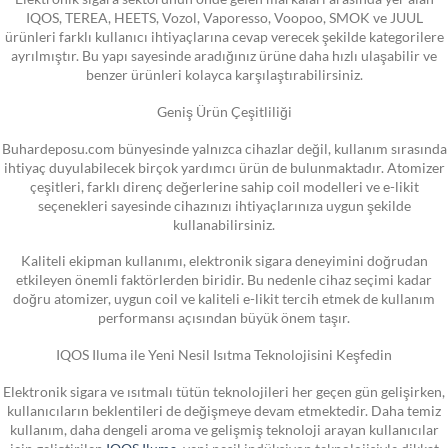
IQOS, TEREA, HEETS, Vozol, Vaporesso, Voopoo, SMOK ve JUUL
ürünleri farklı kullanıcı ihtiyaçlarına cevap verecek şekilde kategorilere
ayrılmıştır. Bu yapı sayesinde aradığınız ürüne daha hızlı ulaşabilir ve
benzer ürünleri kolayca karşılaştırabilirsiniz.
Geniş Ürün Çeşitliliği
Buhardeposu.com bünyesinde yalnızca cihazlar değil, kullanım sırasında
ihtiyaç duyulabilecek birçok yardımcı ürün de bulunmaktadır. Atomizer
çeşitleri, farklı direnç değerlerine sahip coil modelleri ve e-likit
seçenekleri sayesinde cihazınızı ihtiyaçlarınıza uygun şekilde
kullanabilirsiniz.
Kaliteli ekipman kullanımı, elektronik sigara deneyimini doğrudan
etkileyen önemli faktörlerden biridir. Bu nedenle cihaz seçimi kadar
doğru atomizer, uygun coil ve kaliteli e-likit tercih etmek de kullanım
performansı açısından büyük önem taşır.
IQOS Iluma ile Yeni Nesil Isıtma Teknolojisini Keşfedin
Elektronik sigara ve ısıtmalı tütün teknolojileri her geçen gün gelişirken,
kullanıcıların beklentileri de değişmeye devam etmektedir. Daha temiz
kullanım, daha dengeli aroma ve gelişmiş teknoloji arayan kullanıcılar
için geliştirilen
IQOS Iluma
, yeni nesil indüksiyon teknolojisiyle dikkat