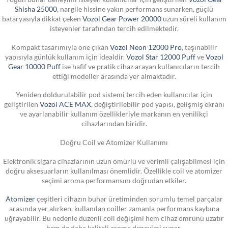
Shisha 25000
, nargile hissine yakın performans sunarken, güçlü
bataryasıyla dikkat çeken
Vozol Gear Power 20000
uzun süreli kullanım
isteyenler tarafından tercih edilmektedir.
Kompakt tasarımıyla öne çıkan
Vozol Neon 12000 Pro
, taşınabilir
yapısıyla günlük kullanım için idealdir.
Vozol Star 12000 Puff
ve
Vozol
Gear 10000 Puff
ise hafif ve pratik cihaz arayan kullanıcıların tercih
ettiği modeller arasında yer almaktadır.
Yeniden doldurulabilir pod sistemi tercih eden kullanıcılar için
geliştirilen
Vozol ACE MAX
, değiştirilebilir pod yapısı, gelişmiş ekranı
ve ayarlanabilir kullanım özellikleriyle markanın en yenilikçi
cihazlarından biridir.
Doğru Coil ve Atomizer Kullanımı
Elektronik sigara cihazlarının uzun ömürlü ve verimli çalışabilmesi için
doğru aksesuarların kullanılması önemlidir. Özellikle coil ve atomizer
seçimi aroma performansını doğrudan etkiler.
Atomizer
çeşitleri cihazın buhar üretiminden sorumlu temel parçalar
arasında yer alırken, kullanılan coiller zamanla performans kaybına
uğrayabilir. Bu nedenle düzenli coil değişimi hem cihaz ömrünü uzatır
hem de daha kaliteli aroma deneyimi sunar.