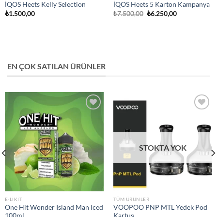
İQOS Heets Kelly Selection
İQOS Heets 5 Karton Kampanya
Orijinal
Şu
₺
1.500,00
₺
7.500,00
₺
6.250,00
fiyat:
andaki
₺7.500,00.
fiyat:
₺6.250,00.
EN ÇOK SATILAN ÜRÜNLER
Add to
Add to
wishlist
wishlist
STOKTA YOK
E-LIKIT
TÜM ÜRÜNLER
One Hit Wonder Island Man Iced
VOOPOO PNP MTL Yedek Pod
100ml
Kartuş