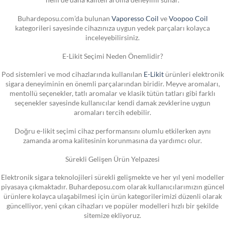
Buhardeposu.com’da bulunan
Vaporesso Coil
ve
Voopoo Coil
kategorileri sayesinde cihazınıza uygun yedek parçaları kolayca
inceleyebilirsiniz.
E-Likit Seçimi Neden Önemlidir?
Pod sistemleri ve mod cihazlarında kullanılan
E-Likit
ürünleri elektronik
sigara deneyiminin en önemli parçalarından biridir. Meyve aromaları,
mentollü seçenekler, tatlı aromalar ve klasik tütün tatları gibi farklı
seçenekler sayesinde kullanıcılar kendi damak zevklerine uygun
aromaları tercih edebilir.
Doğru e-likit seçimi cihaz performansını olumlu etkilerken aynı
zamanda aroma kalitesinin korunmasına da yardımcı olur.
Sürekli Gelişen Ürün Yelpazesi
Elektronik sigara teknolojileri sürekli gelişmekte ve her yıl yeni modeller
piyasaya çıkmaktadır. Buhardeposu.com olarak kullanıcılarımızın güncel
ürünlere kolayca ulaşabilmesi için ürün kategorilerimizi düzenli olarak
güncelliyor, yeni çıkan cihazları ve popüler modelleri hızlı bir şekilde
sitemize ekliyoruz.