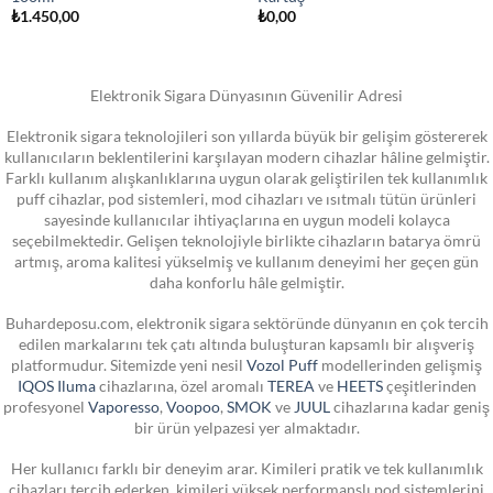
₺
1.450,00
₺
0,00
Elektronik Sigara Dünyasının Güvenilir Adresi
Elektronik sigara teknolojileri son yıllarda büyük bir gelişim göstererek
kullanıcıların beklentilerini karşılayan modern cihazlar hâline gelmiştir.
Farklı kullanım alışkanlıklarına uygun olarak geliştirilen tek kullanımlık
puff cihazlar, pod sistemleri, mod cihazları ve ısıtmalı tütün ürünleri
sayesinde kullanıcılar ihtiyaçlarına en uygun modeli kolayca
seçebilmektedir. Gelişen teknolojiyle birlikte cihazların batarya ömrü
artmış, aroma kalitesi yükselmiş ve kullanım deneyimi her geçen gün
daha konforlu hâle gelmiştir.
Buhardeposu.com, elektronik sigara sektöründe dünyanın en çok tercih
edilen markalarını tek çatı altında buluşturan kapsamlı bir alışveriş
platformudur. Sitemizde yeni nesil
Vozol Puff
modellerinden gelişmiş
IQOS Iluma
cihazlarına, özel aromalı
TEREA
ve
HEETS
çeşitlerinden
profesyonel
Vaporesso
,
Voopoo
,
SMOK
ve
JUUL
cihazlarına kadar geniş
bir ürün yelpazesi yer almaktadır.
Her kullanıcı farklı bir deneyim arar. Kimileri pratik ve tek kullanımlık
cihazları tercih ederken, kimileri yüksek performanslı pod sistemlerini