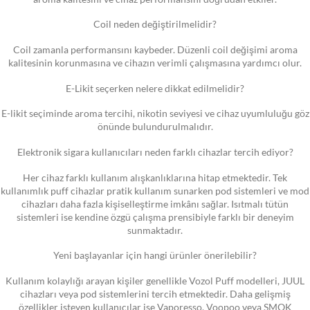
Coil neden değiştirilmelidir?
Coil zamanla performansını kaybeder. Düzenli coil değişimi aroma
kalitesinin korunmasına ve cihazın verimli çalışmasına yardımcı olur.
E-Likit seçerken nelere dikkat edilmelidir?
E-likit seçiminde aroma tercihi, nikotin seviyesi ve cihaz uyumluluğu göz
önünde bulundurulmalıdır.
Elektronik sigara kullanıcıları neden farklı cihazlar tercih ediyor?
Her cihaz farklı kullanım alışkanlıklarına hitap etmektedir. Tek
kullanımlık puff cihazlar pratik kullanım sunarken pod sistemleri ve mod
cihazları daha fazla kişiselleştirme imkânı sağlar. Isıtmalı tütün
sistemleri ise kendine özgü çalışma prensibiyle farklı bir deneyim
sunmaktadır.
Yeni başlayanlar için hangi ürünler önerilebilir?
Kullanım kolaylığı arayan kişiler genellikle Vozol Puff modelleri, JUUL
cihazları veya pod sistemlerini tercih etmektedir. Daha gelişmiş
özellikler isteyen kullanıcılar ise Vaporesso, Voopoo veya SMOK