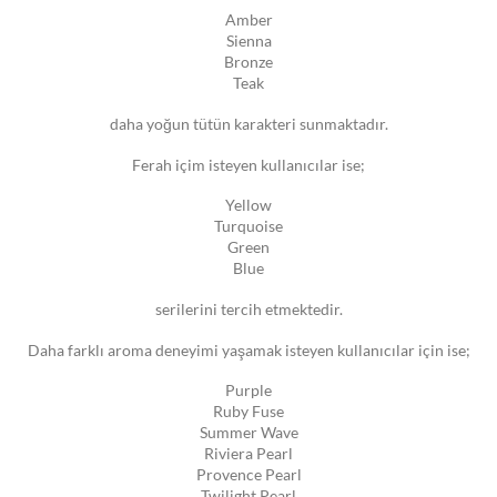
Amber
Sienna
Bronze
Teak
daha yoğun tütün karakteri sunmaktadır.
Ferah içim isteyen kullanıcılar ise;
Yellow
Turquoise
Green
Blue
serilerini tercih etmektedir.
Daha farklı aroma deneyimi yaşamak isteyen kullanıcılar için ise;
Purple
Ruby Fuse
Summer Wave
Riviera Pearl
Provence Pearl
Twilight Pearl