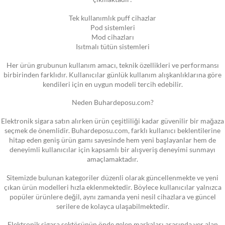
Tek kullanımlık puff cihazlar
Pod sistemleri
Mod cihazları
Isıtmalı tütün sistemleri
Her ürün grubunun kullanım amacı, teknik özellikleri ve performansı
birbirinden farklıdır. Kullanıcılar günlük kullanım alışkanlıklarına göre
kendileri için en uygun modeli tercih edebilir.
Neden Buhardeposu.com?
Elektronik sigara satın alırken ürün çeşitliliği kadar güvenilir bir mağaza
seçmek de önemlidir. Buhardeposu.com, farklı kullanıcı beklentilerine
hitap eden geniş ürün gamı sayesinde hem yeni başlayanlar hem de
deneyimli kullanıcılar için kapsamlı bir alışveriş deneyimi sunmayı
amaçlamaktadır.
Sitemizde bulunan kategoriler düzenli olarak güncellenmekte ve yeni
çıkan ürün modelleri hızla eklenmektedir. Böylece kullanıcılar yalnızca
popüler ürünlere değil, aynı zamanda yeni nesil cihazlara ve güncel
serilere de kolayca ulaşabilmektedir.
Elektronik sigara sektörünün önde gelen markaları arasında yer alan