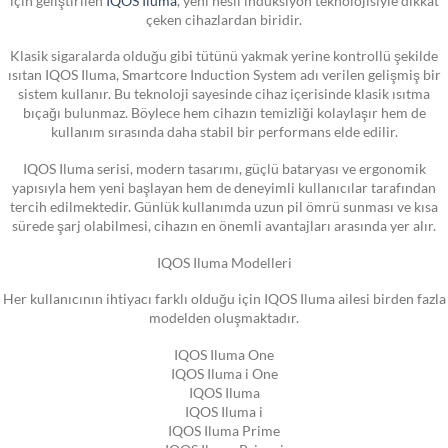
çeken cihazlardan biridir.
Klasik sigaralarda olduğu gibi tütünü yakmak yerine kontrollü şekilde
ısıtan IQOS Iluma, Smartcore Induction System adı verilen gelişmiş bir
sistem kullanır. Bu teknoloji sayesinde cihaz içerisinde klasik ısıtma
bıçağı bulunmaz. Böylece hem cihazın temizliği kolaylaşır hem de
kullanım sırasında daha stabil bir performans elde edilir.
IQOS Iluma serisi, modern tasarımı, güçlü bataryası ve ergonomik
yapısıyla hem yeni başlayan hem de deneyimli kullanıcılar tarafından
tercih edilmektedir. Günlük kullanımda uzun pil ömrü sunması ve kısa
sürede şarj olabilmesi, cihazın en önemli avantajları arasında yer alır.
IQOS Iluma Modelleri
Her kullanıcının ihtiyacı farklı olduğu için IQOS Iluma ailesi birden fazla
modelden oluşmaktadır.
IQOS Iluma One
IQOS Iluma i One
IQOS Iluma
IQOS Iluma i
IQOS Iluma Prime