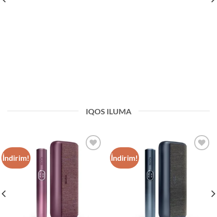
IQOS ILUMA
İndirim!
İndirim!
Add to
Add to
wishlist
wishlist