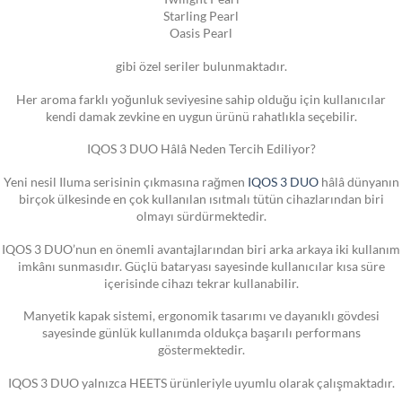
Starling Pearl
Oasis Pearl
gibi özel seriler bulunmaktadır.
Her aroma farklı yoğunluk seviyesine sahip olduğu için kullanıcılar
kendi damak zevkine en uygun ürünü rahatlıkla seçebilir.
IQOS 3 DUO Hâlâ Neden Tercih Ediliyor?
Yeni nesil Iluma serisinin çıkmasına rağmen
IQOS 3 DUO
hâlâ dünyanın
birçok ülkesinde en çok kullanılan ısıtmalı tütün cihazlarından biri
olmayı sürdürmektedir.
IQOS 3 DUO’nun en önemli avantajlarından biri arka arkaya iki kullanım
imkânı sunmasıdır. Güçlü bataryası sayesinde kullanıcılar kısa süre
içerisinde cihazı tekrar kullanabilir.
Manyetik kapak sistemi, ergonomik tasarımı ve dayanıklı gövdesi
sayesinde günlük kullanımda oldukça başarılı performans
göstermektedir.
IQOS 3 DUO yalnızca HEETS ürünleriyle uyumlu olarak çalışmaktadır.