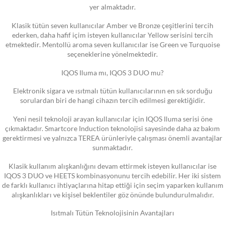
yer almaktadır.
Klasik tütün seven kullanıcılar Amber ve Bronze çeşitlerini tercih
ederken, daha hafif içim isteyen kullanıcılar Yellow serisini tercih
etmektedir. Mentollü aroma seven kullanıcılar ise Green ve Turquoise
seçeneklerine yönelmektedir.
IQOS Iluma mı, IQOS 3 DUO mu?
Elektronik sigara ve ısıtmalı tütün kullanıcılarının en sık sorduğu
sorulardan biri de hangi cihazın tercih edilmesi gerektiğidir.
Yeni nesil teknoloji arayan kullanıcılar için IQOS Iluma serisi öne
çıkmaktadır. Smartcore Induction teknolojisi sayesinde daha az bakım
gerektirmesi ve yalnızca TEREA ürünleriyle çalışması önemli avantajlar
sunmaktadır.
Klasik kullanım alışkanlığını devam ettirmek isteyen kullanıcılar ise
IQOS 3 DUO ve HEETS kombinasyonunu tercih edebilir. Her iki sistem
de farklı kullanıcı ihtiyaçlarına hitap ettiği için seçim yaparken kullanım
alışkanlıkları ve kişisel beklentiler göz önünde bulundurulmalıdır.
Isıtmalı Tütün Teknolojisinin Avantajları