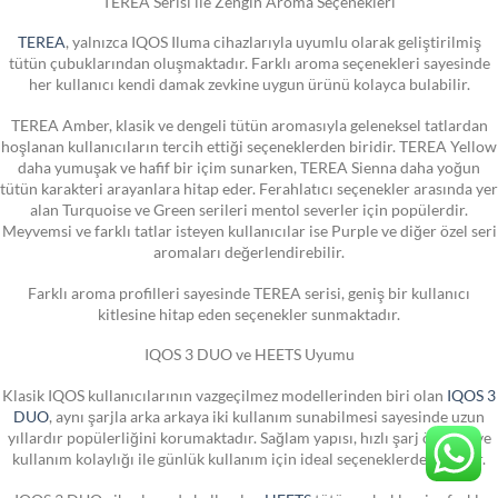
TEREA Serisi ile Zengin Aroma Seçenekleri
TEREA
, yalnızca IQOS Iluma cihazlarıyla uyumlu olarak geliştirilmiş
tütün çubuklarından oluşmaktadır. Farklı aroma seçenekleri sayesinde
her kullanıcı kendi damak zevkine uygun ürünü kolayca bulabilir.
TEREA Amber, klasik ve dengeli tütün aromasıyla geleneksel tatlardan
hoşlanan kullanıcıların tercih ettiği seçeneklerden biridir. TEREA Yellow
daha yumuşak ve hafif bir içim sunarken, TEREA Sienna daha yoğun
tütün karakteri arayanlara hitap eder. Ferahlatıcı seçenekler arasında yer
alan Turquoise ve Green serileri mentol severler için popülerdir.
Meyvemsi ve farklı tatlar isteyen kullanıcılar ise Purple ve diğer özel seri
aromaları değerlendirebilir.
Farklı aroma profilleri sayesinde TEREA serisi, geniş bir kullanıcı
kitlesine hitap eden seçenekler sunmaktadır.
IQOS 3 DUO ve HEETS Uyumu
Klasik IQOS kullanıcılarının vazgeçilmez modellerinden biri olan
IQOS 3
DUO
, aynı şarjla arka arkaya iki kullanım sunabilmesi sayesinde uzun
yıllardır popülerliğini korumaktadır. Sağlam yapısı, hızlı şarj özelliği ve
kullanım kolaylığı ile günlük kullanım için ideal seçeneklerden biridir.