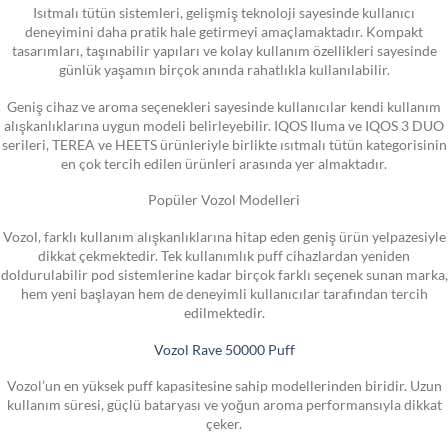
Isıtmalı tütün sistemleri, gelişmiş teknoloji sayesinde kullanıcı
deneyimini daha pratik hale getirmeyi amaçlamaktadır. Kompakt
tasarımları, taşınabilir yapıları ve kolay kullanım özellikleri sayesinde
günlük yaşamın birçok anında rahatlıkla kullanılabilir.
Geniş cihaz ve aroma seçenekleri sayesinde kullanıcılar kendi kullanım
alışkanlıklarına uygun modeli belirleyebilir. IQOS Iluma ve IQOS 3 DUO
serileri, TEREA ve HEETS ürünleriyle birlikte ısıtmalı tütün kategorisinin
en çok tercih edilen ürünleri arasında yer almaktadır.
Popüler Vozol Modelleri
Vozol, farklı kullanım alışkanlıklarına hitap eden geniş ürün yelpazesiyle
dikkat çekmektedir. Tek kullanımlık puff cihazlardan yeniden
doldurulabilir pod sistemlerine kadar birçok farklı seçenek sunan marka,
hem yeni başlayan hem de deneyimli kullanıcılar tarafından tercih
edilmektedir.
Vozol Rave 50000 Puff
Vozol’un en yüksek puff kapasitesine sahip modellerinden biridir. Uzun
kullanım süresi, güçlü bataryası ve yoğun aroma performansıyla dikkat
çeker.