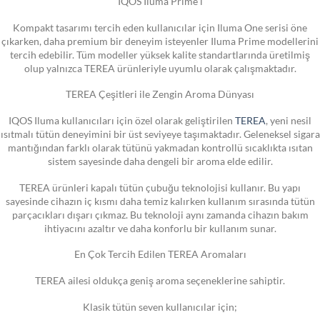
IQOS Iluma Prime i
Kompakt tasarımı tercih eden kullanıcılar için Iluma One serisi öne
çıkarken, daha premium bir deneyim isteyenler Iluma Prime modellerini
tercih edebilir. Tüm modeller yüksek kalite standartlarında üretilmiş
olup yalnızca TEREA ürünleriyle uyumlu olarak çalışmaktadır.
TEREA Çeşitleri ile Zengin Aroma Dünyası
IQOS Iluma kullanıcıları için özel olarak geliştirilen
TEREA
, yeni nesil
ısıtmalı tütün deneyimini bir üst seviyeye taşımaktadır. Geleneksel sigara
mantığından farklı olarak tütünü yakmadan kontrollü sıcaklıkta ısıtan
sistem sayesinde daha dengeli bir aroma elde edilir.
TEREA ürünleri kapalı tütün çubuğu teknolojisi kullanır. Bu yapı
sayesinde cihazın iç kısmı daha temiz kalırken kullanım sırasında tütün
parçacıkları dışarı çıkmaz. Bu teknoloji aynı zamanda cihazın bakım
ihtiyacını azaltır ve daha konforlu bir kullanım sunar.
En Çok Tercih Edilen TEREA Aromaları
TEREA ailesi oldukça geniş aroma seçeneklerine sahiptir.
Klasik tütün seven kullanıcılar için;