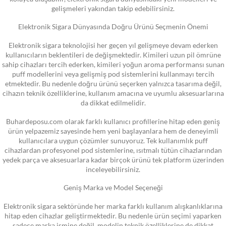
gelişmeleri yakından takip edebilirsiniz.
Elektronik Sigara Dünyasında Doğru Ürünü Seçmenin Önemi
Elektronik sigara teknolojisi her geçen yıl gelişmeye devam ederken
kullanıcıların beklentileri de değişmektedir. Kimileri uzun pil ömrüne
sahip cihazları tercih ederken, kimileri yoğun aroma performansı sunan
puff modellerini veya gelişmiş pod sistemlerini kullanmayı tercih
etmektedir. Bu nedenle doğru ürünü seçerken yalnızca tasarıma değil,
cihazın teknik özelliklerine, kullanım amacına ve uyumlu aksesuarlarına
da dikkat edilmelidir.
Buhardeposu.com olarak farklı kullanıcı profillerine hitap eden geniş
ürün yelpazemiz sayesinde hem yeni başlayanlara hem de deneyimli
kullanıcılara uygun çözümler sunuyoruz. Tek kullanımlık puff
cihazlardan profesyonel pod sistemlerine, ısıtmalı tütün cihazlarından
yedek parça ve aksesuarlara kadar birçok ürünü tek platform üzerinden
inceleyebilirsiniz.
Geniş Marka ve Model Seçeneği
Elektronik sigara sektöründe her marka farklı kullanım alışkanlıklarına
hitap eden cihazlar geliştirmektedir. Bu nedenle ürün seçimi yaparken
sadece marka ismine değil, modelin teknik özelliklerine de dikkat