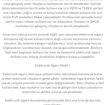
veya gelişmiş mod cihazlarını kullanmayı tercih etmektedir. Isıtmalı
tütün teknolojisini tercih eden kullanıcılar için IQOS ve TEREA serileri
öne çıkarken, yoğun aroma ve kolay kullanım isteyen kullanıcılar için
Vozol Puff modelleri dikkat çekmektedir. Profesyonel seviyede buhar
performansı isteyen kullanıcılar ise Vaporesso, Voopoo ve SMOK
markalarının gelişmiş cihazlarını tercih etmektedir.
Amacımız yalnızca ürün sunmak değil, aynı zamanda elektronik sigara
dünyasına ilgi duyan kullanıcıların doğru ürünü seçmesine yardımcı
olmaktır. Bu nedenle kategori sayfalarımız, ürün açıklamalarımız ve
bilgilendirici içeriklerimiz düzenli olarak güncellenmektedir. Böylece
hem yeni başlayan kullanıcılar hem de deneyimli elektronik sigara
kullanıcıları ihtiyaç duydukları bilgilere kolayca ulaşabilir.
Elektronik Sigara Nedir?
Elektronik sigara, likit veya ısıtmalı tütün teknolojisi kullanarak buhar
üreten elektronik cihazların genel adıdır. Geleneksel sigaralardan farklı
olarak çalışma prensibi modele göre değişmektedir. Bazı cihazlar e-likit
kullanırken, bazı modeller ise özel olarak geliştirilen tütün çubuklarını
kontrollü sıcaklıkta ısıtarak çalışmaktadır.
Elektronik sigara dünyasında günümüzde dört ana ürün grubu öne
çıkmaktadır: