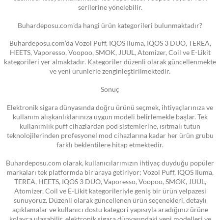
serilerine yönelebilir.
Buhardeposu.com’da hangi ürün kategorileri bulunmaktadır?
Buhardeposu.com’da Vozol Puff, IQOS Iluma, IQOS 3 DUO, TEREA,
HEETS, Vaporesso, Voopoo, SMOK, JUUL, Atomizer, Coil ve E-Likit
kategorileri yer almaktadır. Kategoriler düzenli olarak güncellenmekte
ve yeni ürünlerle zenginleştirilmektedir.
Sonuç
Elektronik sigara dünyasında doğru ürünü seçmek, ihtiyaçlarınıza ve
kullanım alışkanlıklarınıza uygun modeli belirlemekle başlar. Tek
kullanımlık puff cihazlardan pod sistemlerine, ısıtmalı tütün
teknolojilerinden profesyonel mod cihazlarına kadar her ürün grubu
farklı beklentilere hitap etmektedir.
Buhardeposu.com olarak, kullanıcılarımızın ihtiyaç duyduğu popüler
markaları tek platformda bir araya getiriyor; Vozol Puff, IQOS Iluma,
TEREA, HEETS, IQOS 3 DUO, Vaporesso, Voopoo, SMOK, JUUL,
Atomizer, Coil ve E-Likit kategorileriyle geniş bir ürün yelpazesi
sunuyoruz. Düzenli olarak güncellenen ürün seçenekleri, detaylı
açıklamalar ve kullanıcı dostu kategori yapısıyla aradığınız ürüne
kolayca ulaşabilir, elektronik sigara dünyasındaki yeni modelleri ve