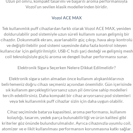
Uzun pil ömrü, kompakt tasarımı ve başarılı aroma performansıyla
Vozol’un sevilen klasik modellerinden biridir.
Vozol ACE MAX
Tek kullanımlık puff cihazlardan farklı olarak Vozol ACE MAX, yeniden
doldurulabilir pod sistemiyle uzun süreli kullanım sunan gelişmiş bir
cihazdır. Dokunmatik ekranı, ayarlanabilir güç çıkışı, hava akışı kontrolü
ve değiştirilebilir pod sistemi sayesinde daha fazla kontrol isteyen
kullanıcılar için geliştirilmiştir. USB-C hızlı şarj desteği ve gelişmiş mesh
coil teknolojisiyle güçlü aroma ve dengeli buhar performansı sunar.
Elektronik Sigara Seçerken Nelere Dikkat Edilmelidir?
Elektronik sigara satın almadan önce kullanım alışkanlıklarınızı
belirlemeniz doğru cihazı seçmeniz açısından önemlidir. Gün içerisinde
sık kullanım gerçekleştiriyorsanız uzun pil ömrüne sahip modelleri
tercih edebilirsiniz. Daha kompakt bir cihaz arıyorsanız pod sistemleri
veya tek kullanımlık puff cihazlar sizin için daha uygun olabilir.
Cihaz seçiminde batarya kapasitesi, aroma performansı, kullanım
kolaylığı, tasarım, yedek parça bulunabilirliği ve ürün kalitesi gibi
kriterler göz önünde bulundurulmalıdır. Ayrıca cihazınızla uyumlu coil,
atomizer ve e-likit kullanılması performansın korunmasına katkı sağlar.