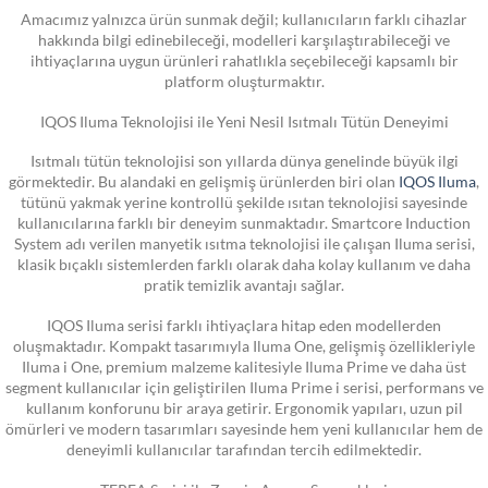
Amacımız yalnızca ürün sunmak değil; kullanıcıların farklı cihazlar
hakkında bilgi edinebileceği, modelleri karşılaştırabileceği ve
ihtiyaçlarına uygun ürünleri rahatlıkla seçebileceği kapsamlı bir
platform oluşturmaktır.
IQOS Iluma Teknolojisi ile Yeni Nesil Isıtmalı Tütün Deneyimi
Isıtmalı tütün teknolojisi son yıllarda dünya genelinde büyük ilgi
görmektedir. Bu alandaki en gelişmiş ürünlerden biri olan
IQOS Iluma
,
tütünü yakmak yerine kontrollü şekilde ısıtan teknolojisi sayesinde
kullanıcılarına farklı bir deneyim sunmaktadır. Smartcore Induction
System adı verilen manyetik ısıtma teknolojisi ile çalışan Iluma serisi,
klasik bıçaklı sistemlerden farklı olarak daha kolay kullanım ve daha
pratik temizlik avantajı sağlar.
IQOS Iluma serisi farklı ihtiyaçlara hitap eden modellerden
oluşmaktadır. Kompakt tasarımıyla Iluma One, gelişmiş özellikleriyle
Iluma i One, premium malzeme kalitesiyle Iluma Prime ve daha üst
segment kullanıcılar için geliştirilen Iluma Prime i serisi, performans ve
kullanım konforunu bir araya getirir. Ergonomik yapıları, uzun pil
ömürleri ve modern tasarımları sayesinde hem yeni kullanıcılar hem de
deneyimli kullanıcılar tarafından tercih edilmektedir.