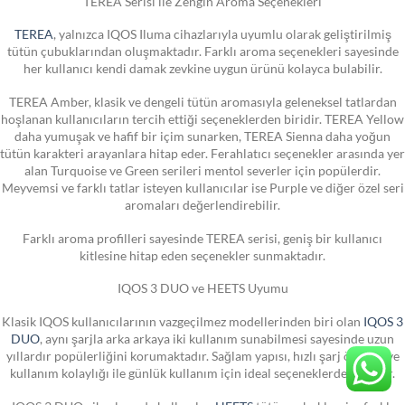
TEREA Serisi ile Zengin Aroma Seçenekleri
TEREA
, yalnızca IQOS Iluma cihazlarıyla uyumlu olarak geliştirilmiş
tütün çubuklarından oluşmaktadır. Farklı aroma seçenekleri sayesinde
her kullanıcı kendi damak zevkine uygun ürünü kolayca bulabilir.
TEREA Amber, klasik ve dengeli tütün aromasıyla geleneksel tatlardan
hoşlanan kullanıcıların tercih ettiği seçeneklerden biridir. TEREA Yellow
daha yumuşak ve hafif bir içim sunarken, TEREA Sienna daha yoğun
tütün karakteri arayanlara hitap eder. Ferahlatıcı seçenekler arasında yer
alan Turquoise ve Green serileri mentol severler için popülerdir.
Meyvemsi ve farklı tatlar isteyen kullanıcılar ise Purple ve diğer özel seri
aromaları değerlendirebilir.
Farklı aroma profilleri sayesinde TEREA serisi, geniş bir kullanıcı
kitlesine hitap eden seçenekler sunmaktadır.
IQOS 3 DUO ve HEETS Uyumu
Klasik IQOS kullanıcılarının vazgeçilmez modellerinden biri olan
IQOS 3
DUO
, aynı şarjla arka arkaya iki kullanım sunabilmesi sayesinde uzun
yıllardır popülerliğini korumaktadır. Sağlam yapısı, hızlı şarj özelliği ve
kullanım kolaylığı ile günlük kullanım için ideal seçeneklerden biridir.