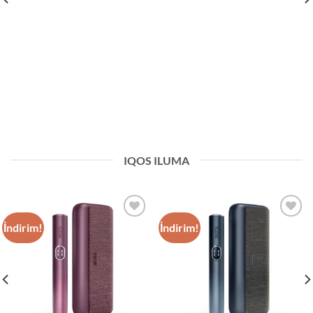
IQOS ILUMA
İndirim!
İndirim!
Add to
Add to
wishlist
wishlist