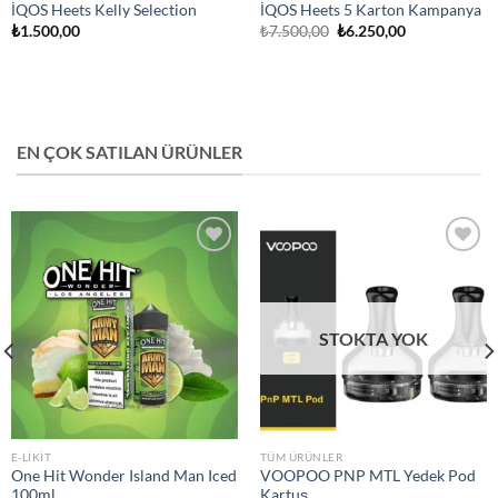
İQOS Heets Kelly Selection
İQOS Heets 5 Karton Kampanya
Orijinal
Şu
₺
1.500,00
₺
7.500,00
₺
6.250,00
fiyat:
andaki
₺7.500,00.
fiyat:
₺6.250,00.
EN ÇOK SATILAN ÜRÜNLER
Add to
Add to
wishlist
wishlist
STOKTA YOK
E-LIKIT
TÜM ÜRÜNLER
One Hit Wonder Island Man Iced
VOOPOO PNP MTL Yedek Pod
100ml
Kartuş