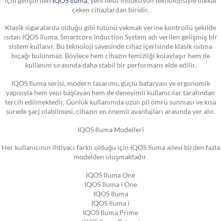
çeken cihazlardan biridir.
Klasik sigaralarda olduğu gibi tütünü yakmak yerine kontrollü şekilde
ısıtan IQOS Iluma, Smartcore Induction System adı verilen gelişmiş bir
sistem kullanır. Bu teknoloji sayesinde cihaz içerisinde klasik ısıtma
bıçağı bulunmaz. Böylece hem cihazın temizliği kolaylaşır hem de
kullanım sırasında daha stabil bir performans elde edilir.
IQOS Iluma serisi, modern tasarımı, güçlü bataryası ve ergonomik
yapısıyla hem yeni başlayan hem de deneyimli kullanıcılar tarafından
tercih edilmektedir. Günlük kullanımda uzun pil ömrü sunması ve kısa
sürede şarj olabilmesi, cihazın en önemli avantajları arasında yer alır.
IQOS Iluma Modelleri
Her kullanıcının ihtiyacı farklı olduğu için IQOS Iluma ailesi birden fazla
modelden oluşmaktadır.
IQOS Iluma One
IQOS Iluma i One
IQOS Iluma
IQOS Iluma i
IQOS Iluma Prime