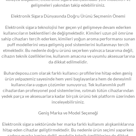
gelişmeleri yakından takip edebilirsiniz.
Elektronik Sigara Dünyasında Doğru Ürünü Seçmenin Önemi
Elektronik sigara teknolojisi her geçen yıl gelişmeye devam ederken
kullanıcıların beklentileri de değişmektedir. Kimileri uzun pil ömrüne
sahip cihazları tercih ederken, kimileri yoğun aroma performansı sunan
puff modellerini veya gelişmiş pod sistemlerini kullanmayı tercih
etmektedir. Bu nedenle doğru ürünü seçerken yalnızca tasarıma değil,
cihazın teknik özelliklerine, kullanım amacına ve uyumlu aksesuarlarına
da dikkat edilmelidir.
Buhardeposu.com olarak farklı kullanıcı profillerine hitap eden geniş
ürün yelpazemiz sayesinde hem yeni başlayanlara hem de deneyimli
kullanıcılara uygun çözümler sunuyoruz. Tek kullanımlık puff
cihazlardan profesyonel pod sistemlerine, ısıtmalı tütün cihazlarından
yedek parça ve aksesuarlara kadar birçok ürünü tek platform üzerinden
inceleyebilirsiniz.
Geniş Marka ve Model Seçeneği
Elektronik sigara sektöründe her marka farklı kullanım alışkanlıklarına
hitap eden cihazlar geliştirmektedir. Bu nedenle ürün seçimi yaparken
sadece marka ismine değil, modelin teknik özelliklerine de dikkat