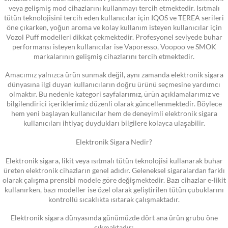
veya gelişmiş mod cihazlarını kullanmayı tercih etmektedir. Isıtmalı
tütün teknolojisini tercih eden kullanıcılar için IQOS ve TEREA serileri
öne çıkarken, yoğun aroma ve kolay kullanım isteyen kullanıcılar için
Vozol Puff modelleri dikkat çekmektedir. Profesyonel seviyede buhar
performansı isteyen kullanıcılar ise Vaporesso, Voopoo ve SMOK
markalarının gelişmiş cihazlarını tercih etmektedir.
Amacımız yalnızca ürün sunmak değil, aynı zamanda elektronik sigara
dünyasına ilgi duyan kullanıcıların doğru ürünü seçmesine yardımcı
olmaktır. Bu nedenle kategori sayfalarımız, ürün açıklamalarımız ve
bilgilendirici içeriklerimiz düzenli olarak güncellenmektedir. Böylece
hem yeni başlayan kullanıcılar hem de deneyimli elektronik sigara
kullanıcıları ihtiyaç duydukları bilgilere kolayca ulaşabilir.
Elektronik Sigara Nedir?
Elektronik sigara, likit veya ısıtmalı tütün teknolojisi kullanarak buhar
üreten elektronik cihazların genel adıdır. Geleneksel sigaralardan farklı
olarak çalışma prensibi modele göre değişmektedir. Bazı cihazlar e-likit
kullanırken, bazı modeller ise özel olarak geliştirilen tütün çubuklarını
kontrollü sıcaklıkta ısıtarak çalışmaktadır.
Elektronik sigara dünyasında günümüzde dört ana ürün grubu öne
çıkmaktadır: