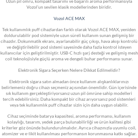
Uzun pil ömrü, kompakt tasarımı ve başarılı aroma performansıyla
Vozol’un sevilen klasik modellerinden biridir.
Vozol ACE MAX
Tek kullanımlık puff cihazlardan farklı olarak Vozol ACE MAX, yeniden
doldurulabilir pod sistemiyle uzun süreli kullanım sunan gelişmiş bir
cihazdır. Dokunmatik ekranı, ayarlanabilir güç çıkışı, hava akışı kontrolü
ve değiştirilebilir pod sistemi sayesinde daha fazla kontrol isteyen
kullanıcılar için geliştirilmiştir. USB-C hızlı şarj desteği ve gelişmiş mesh
coil teknolojisiyle güçlü aroma ve dengeli buhar performansı sunar.
Elektronik Sigara Seçerken Nelere Dikkat Edilmelidir?
Elektronik sigara satın almadan önce kullanım alışkanlıklarınızı
belirlemeniz doğru cihazı seçmeniz açısından önemlidir. Gün içerisinde
sık kullanım gerçekleştiriyorsanız uzun pil ömrüne sahip modelleri
tercih edebilirsiniz. Daha kompakt bir cihaz arıyorsanız pod sistemleri
veya tek kullanımlık puff cihazlar sizin için daha uygun olabilir.
Cihaz seçiminde batarya kapasitesi, aroma performansı, kullanım
kolaylığı, tasarım, yedek parça bulunabilirliği ve ürün kalitesi gibi
kriterler göz önünde bulundurulmalıdır. Ayrıca cihazınızla uyumlu coil,
atomizer ve e-likit kullanılması performansın korunmasına katkı sağlar.