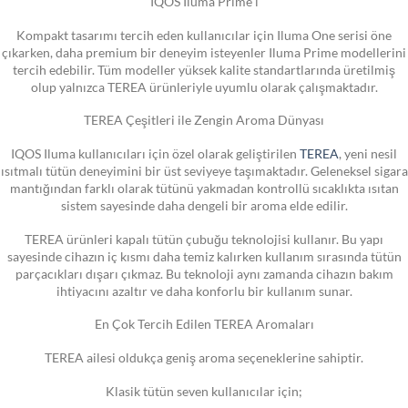
IQOS Iluma Prime i
Kompakt tasarımı tercih eden kullanıcılar için Iluma One serisi öne
çıkarken, daha premium bir deneyim isteyenler Iluma Prime modellerini
tercih edebilir. Tüm modeller yüksek kalite standartlarında üretilmiş
olup yalnızca TEREA ürünleriyle uyumlu olarak çalışmaktadır.
TEREA Çeşitleri ile Zengin Aroma Dünyası
IQOS Iluma kullanıcıları için özel olarak geliştirilen
TEREA
, yeni nesil
ısıtmalı tütün deneyimini bir üst seviyeye taşımaktadır. Geleneksel sigara
mantığından farklı olarak tütünü yakmadan kontrollü sıcaklıkta ısıtan
sistem sayesinde daha dengeli bir aroma elde edilir.
TEREA ürünleri kapalı tütün çubuğu teknolojisi kullanır. Bu yapı
sayesinde cihazın iç kısmı daha temiz kalırken kullanım sırasında tütün
parçacıkları dışarı çıkmaz. Bu teknoloji aynı zamanda cihazın bakım
ihtiyacını azaltır ve daha konforlu bir kullanım sunar.
En Çok Tercih Edilen TEREA Aromaları
TEREA ailesi oldukça geniş aroma seçeneklerine sahiptir.
Klasik tütün seven kullanıcılar için;