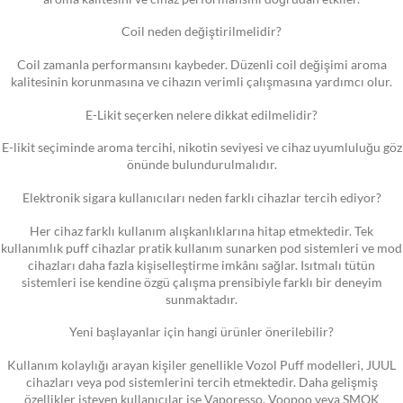
Coil neden değiştirilmelidir?
Coil zamanla performansını kaybeder. Düzenli coil değişimi aroma
kalitesinin korunmasına ve cihazın verimli çalışmasına yardımcı olur.
E-Likit seçerken nelere dikkat edilmelidir?
E-likit seçiminde aroma tercihi, nikotin seviyesi ve cihaz uyumluluğu göz
önünde bulundurulmalıdır.
Elektronik sigara kullanıcıları neden farklı cihazlar tercih ediyor?
Her cihaz farklı kullanım alışkanlıklarına hitap etmektedir. Tek
kullanımlık puff cihazlar pratik kullanım sunarken pod sistemleri ve mod
cihazları daha fazla kişiselleştirme imkânı sağlar. Isıtmalı tütün
sistemleri ise kendine özgü çalışma prensibiyle farklı bir deneyim
sunmaktadır.
Yeni başlayanlar için hangi ürünler önerilebilir?
Kullanım kolaylığı arayan kişiler genellikle Vozol Puff modelleri, JUUL
cihazları veya pod sistemlerini tercih etmektedir. Daha gelişmiş
özellikler isteyen kullanıcılar ise Vaporesso, Voopoo veya SMOK