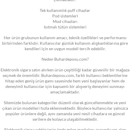
Tek kullanımlık puff cihazlar
Pod sistemleri
Mod cihazları
Isıtmalı tütün sistemleri
Her ürün grubunun kullanım amacı, teknik özellikleri ve performansı
birbirinden farklıdır. Kullanıcılar günlük kullanım alışkanlıklarına göre
kendileri için en uygun modeli tercih edebilir.
Neden Buhardeposu.com?
Elektronik sigara satın alırken ürün çeşitliliği kadar güvenilir bir mağaza
seçmek de önemlidir. Buhardeposu.com, farklı kullanıcı beklentilerine
hitap eden geniş ürün gamı sayesinde hem yeni başlayanlar hem de
deneyimli kullanıcılar için kapsamlı bir alışveriş deneyimi sunmayı
amaçlamaktadır.
Sitemizde bulunan kategoriler düzenli olarak güncellenmekte ve yeni
çıkan ürün modelleri hızla eklenmektedir. Böylece kullanıcılar yalnızca
popüler ürünlere değil, aynı zamanda yeni nesil cihazlara ve güncel
serilere de kolayca ulaşabilmektedir.
Elektronik sigara sektörünün önde gelen markaları arasında yer alan