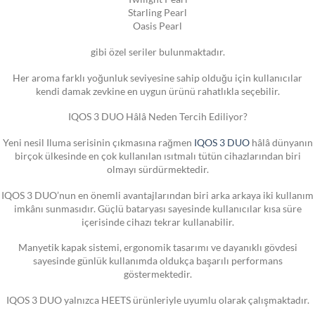
Starling Pearl
Oasis Pearl
gibi özel seriler bulunmaktadır.
Her aroma farklı yoğunluk seviyesine sahip olduğu için kullanıcılar
kendi damak zevkine en uygun ürünü rahatlıkla seçebilir.
IQOS 3 DUO Hâlâ Neden Tercih Ediliyor?
Yeni nesil Iluma serisinin çıkmasına rağmen
IQOS 3 DUO
hâlâ dünyanın
birçok ülkesinde en çok kullanılan ısıtmalı tütün cihazlarından biri
olmayı sürdürmektedir.
IQOS 3 DUO’nun en önemli avantajlarından biri arka arkaya iki kullanım
imkânı sunmasıdır. Güçlü bataryası sayesinde kullanıcılar kısa süre
içerisinde cihazı tekrar kullanabilir.
Manyetik kapak sistemi, ergonomik tasarımı ve dayanıklı gövdesi
sayesinde günlük kullanımda oldukça başarılı performans
göstermektedir.
IQOS 3 DUO yalnızca HEETS ürünleriyle uyumlu olarak çalışmaktadır.