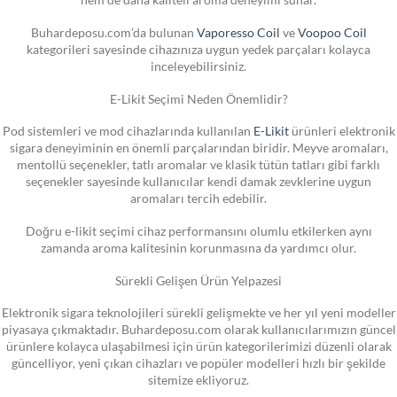
Buhardeposu.com’da bulunan
Vaporesso Coil
ve
Voopoo Coil
kategorileri sayesinde cihazınıza uygun yedek parçaları kolayca
inceleyebilirsiniz.
E-Likit Seçimi Neden Önemlidir?
Pod sistemleri ve mod cihazlarında kullanılan
E-Likit
ürünleri elektronik
sigara deneyiminin en önemli parçalarından biridir. Meyve aromaları,
mentollü seçenekler, tatlı aromalar ve klasik tütün tatları gibi farklı
seçenekler sayesinde kullanıcılar kendi damak zevklerine uygun
aromaları tercih edebilir.
Doğru e-likit seçimi cihaz performansını olumlu etkilerken aynı
zamanda aroma kalitesinin korunmasına da yardımcı olur.
Sürekli Gelişen Ürün Yelpazesi
Elektronik sigara teknolojileri sürekli gelişmekte ve her yıl yeni modeller
piyasaya çıkmaktadır. Buhardeposu.com olarak kullanıcılarımızın güncel
ürünlere kolayca ulaşabilmesi için ürün kategorilerimizi düzenli olarak
güncelliyor, yeni çıkan cihazları ve popüler modelleri hızlı bir şekilde
sitemize ekliyoruz.