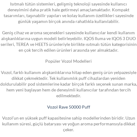
Isıtmalı tütün sistemleri, gelişmiş teknoloji sayesinde kullanıcı
deneyimini daha pratik hale getirmeyi amaçlamaktadır. Kompakt
tasarımları, taşınabilir yapıları ve kolay kullanım özellikleri sayesinde
günlük yaşamın birçok anında rahatlıkla kullanılabilir.
Geniş cihaz ve aroma seçenekleri sayesinde kullanıcılar kendi kullanım
alışkanlıklarına uygun modeli belirleyebilir. IQOS Iluma ve IQOS 3 DUO
serileri, TEREA ve HEETS ürünleriyle birlikte ısıtmalı tütün kategorisinin
en çok tercih edilen ürünleri arasında yer almaktadır.
Popüler Vozol Modelleri
Vozol, farklı kullanım alışkanlıklarına hitap eden geniş ürün yelpazesiyle
dikkat çekmektedir. Tek kullanımlık puff cihazlardan yeniden
doldurulabilir pod sistemlerine kadar birçok farklı seçenek sunan marka,
hem yeni başlayan hem de deneyimli kullanıcılar tarafından tercih
edilmektedir.
Vozol Rave 50000 Puff
Vozol’un en yüksek puff kapasitesine sahip modellerinden biridir. Uzun
kullanım süresi, güçlü bataryası ve yoğun aroma performansıyla dikkat
çeker.