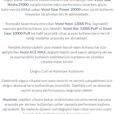
Shisha 25000
, nargile hissine yakın performans sunarken, güçlü
bataryasıyla dikkat çeken
Vozol Gear Power 20000
uzun süreli kullanım
isteyenler tarafından tercih edilmektedir.
Kompakt tasarımıyla öne çıkan
Vozol Neon 12000 Pro
, taşınabilir
yapısıyla günlük kullanım için idealdir.
Vozol Star 12000 Puff
ve
Vozol
Gear 10000 Puff
ise hafif ve pratik cihaz arayan kullanıcıların tercih
ettiği modeller arasında yer almaktadır.
Yeniden doldurulabilir pod sistemi tercih eden kullanıcılar için
geliştirilen
Vozol ACE MAX
, değiştirilebilir pod yapısı, gelişmiş ekranı
ve ayarlanabilir kullanım özellikleriyle markanın en yenilikçi
cihazlarından biridir.
Doğru Coil ve Atomizer Kullanımı
Elektronik sigara cihazlarının uzun ömürlü ve verimli çalışabilmesi için
doğru aksesuarların kullanılması önemlidir. Özellikle coil ve atomizer
seçimi aroma performansını doğrudan etkiler.
Atomizer
çeşitleri cihazın buhar üretiminden sorumlu temel parçalar
arasında yer alırken, kullanılan coiller zamanla performans kaybına
uğrayabilir. Bu nedenle düzenli coil değişimi hem cihaz ömrünü uzatır
hem de daha kaliteli aroma deneyimi sunar.