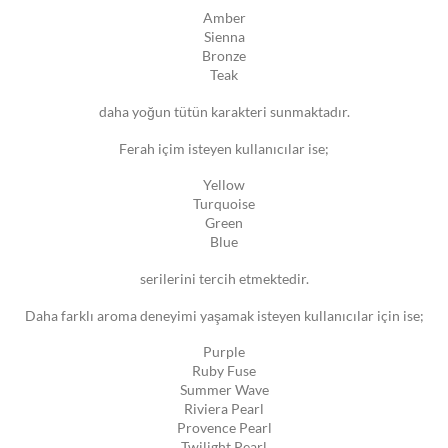
Amber
Sienna
Bronze
Teak
daha yoğun tütün karakteri sunmaktadır.
Ferah içim isteyen kullanıcılar ise;
Yellow
Turquoise
Green
Blue
serilerini tercih etmektedir.
Daha farklı aroma deneyimi yaşamak isteyen kullanıcılar için ise;
Purple
Ruby Fuse
Summer Wave
Riviera Pearl
Provence Pearl
Twilight Pearl