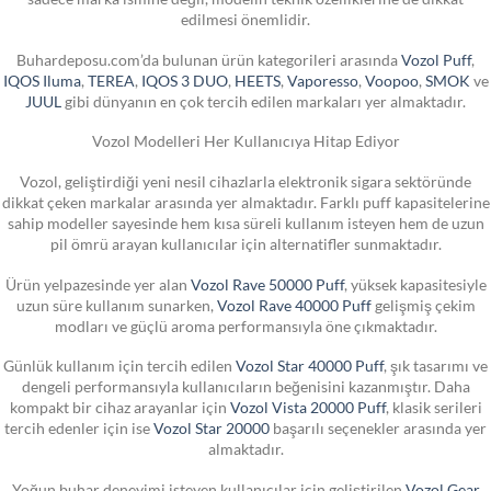
edilmesi önemlidir.
Buhardeposu.com’da bulunan ürün kategorileri arasında
Vozol Puff
,
IQOS Iluma
,
TEREA
,
IQOS 3 DUO
,
HEETS
,
Vaporesso
,
Voopoo
,
SMOK
ve
JUUL
gibi dünyanın en çok tercih edilen markaları yer almaktadır.
Vozol Modelleri Her Kullanıcıya Hitap Ediyor
Vozol, geliştirdiği yeni nesil cihazlarla elektronik sigara sektöründe
dikkat çeken markalar arasında yer almaktadır. Farklı puff kapasitelerine
sahip modeller sayesinde hem kısa süreli kullanım isteyen hem de uzun
pil ömrü arayan kullanıcılar için alternatifler sunmaktadır.
Ürün yelpazesinde yer alan
Vozol Rave 50000 Puff
, yüksek kapasitesiyle
uzun süre kullanım sunarken,
Vozol Rave 40000 Puff
gelişmiş çekim
modları ve güçlü aroma performansıyla öne çıkmaktadır.
Günlük kullanım için tercih edilen
Vozol Star 40000 Puff
, şık tasarımı ve
dengeli performansıyla kullanıcıların beğenisini kazanmıştır. Daha
kompakt bir cihaz arayanlar için
Vozol Vista 20000 Puff
, klasik serileri
tercih edenler için ise
Vozol Star 20000
başarılı seçenekler arasında yer
almaktadır.
Yoğun buhar deneyimi isteyen kullanıcılar için geliştirilen
Vozol Gear