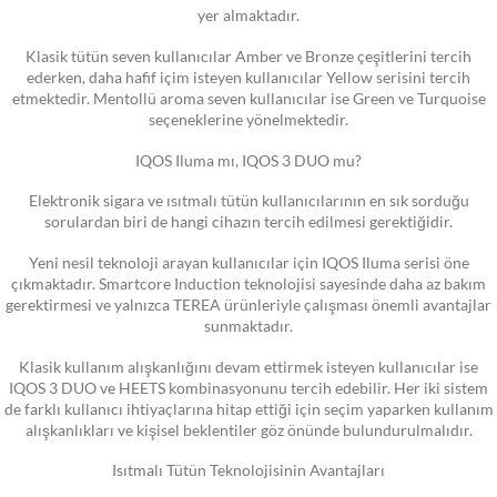
yer almaktadır.
Klasik tütün seven kullanıcılar Amber ve Bronze çeşitlerini tercih
ederken, daha hafif içim isteyen kullanıcılar Yellow serisini tercih
etmektedir. Mentollü aroma seven kullanıcılar ise Green ve Turquoise
seçeneklerine yönelmektedir.
IQOS Iluma mı, IQOS 3 DUO mu?
Elektronik sigara ve ısıtmalı tütün kullanıcılarının en sık sorduğu
sorulardan biri de hangi cihazın tercih edilmesi gerektiğidir.
Yeni nesil teknoloji arayan kullanıcılar için IQOS Iluma serisi öne
çıkmaktadır. Smartcore Induction teknolojisi sayesinde daha az bakım
gerektirmesi ve yalnızca TEREA ürünleriyle çalışması önemli avantajlar
sunmaktadır.
Klasik kullanım alışkanlığını devam ettirmek isteyen kullanıcılar ise
IQOS 3 DUO ve HEETS kombinasyonunu tercih edebilir. Her iki sistem
de farklı kullanıcı ihtiyaçlarına hitap ettiği için seçim yaparken kullanım
alışkanlıkları ve kişisel beklentiler göz önünde bulundurulmalıdır.
Isıtmalı Tütün Teknolojisinin Avantajları