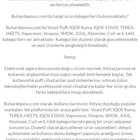
serilerine yönelebilir.
Buhardeposu.com’da hangi ürün kategorileri bulunmaktadır?
Buhardeposu.com’da Vozol Puff, IQOS Iluma, IQOS 3 DUO, TEREA,
HEETS, Vaporesso, Voopoo, SMOK, JUUL, Atomizer, Coil ve E-Likit
kategorileri yer almaktadır. Kategoriler düzenli olarak güncellenmekte
ve yeni ürünlerle zenginleştirilmektedir.
Sonuç
Elektronik sigara dünyasında doğru ürünü seçmek, ihtiyaçlarınıza ve
kullanım alışkanlıklarınıza uygun modeli belirlemekle başlar. Tek
kullanımlık puff cihazlardan pod sistemlerine, ısıtmalı tütün
teknolojilerinden profesyonel mod cihazlarına kadar her ürün grubu
farklı beklentilere hitap etmektedir.
Buhardeposu.com olarak, kullanıcılarımızın ihtiyaç duyduğu popüler
markaları tek platformda bir araya getiriyor; Vozol Puff, IQOS Iluma,
TEREA, HEETS, IQOS 3 DUO, Vaporesso, Voopoo, SMOK, JUUL,
Atomizer, Coil ve E-Likit kategorileriyle geniş bir ürün yelpazesi
sunuyoruz. Düzenli olarak güncellenen ürün seçenekleri, detaylı
açıklamalar ve kullanıcı dostu kategori yapısıyla aradığınız ürüne
kolayca ulaşabilir, elektronik sigara dünyasındaki yeni modelleri ve