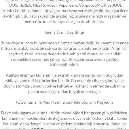
IQOS, TEREA, HEETS, Vozol, Vaporesso, Voopoo, SMOK ve JUUL
ürünleri farklı kullanıcı ihtiyaçlarına cevap verecek şekilde kategorilere
ayrılmıştır. Bu yapı sayesinde aradığınız ürüne daha hızlı ulaşabilir ve
benzer ürünleri kolayca karşılaştırabilirsiniz.
Geniş Ürün Çeşitliliği
Buhardeposu.com bünyesinde yalnızca cihazlar değil, kullanım sırasında
ihtiyaç duyulabilecek birçok yardımcı ürün de bulunmaktadır. Atomizer
çeşitleri, farklı direnç değerlerine sahip coil modelleri ve e-likit
seçenekleri sayesinde cihazınızı ihtiyaçlarınıza uygun şekilde
kullanabilirsiniz.
Kaliteli ekipman kullanımı, elektronik sigara deneyimini doğrudan
etkileyen önemli faktörlerden biridir. Bu nedenle cihaz seçimi kadar
doğru atomizer, uygun coil ve kaliteli e-likit tercih etmek de kullanım
performansı açısından büyük önem taşır.
IQOS Iluma ile Yeni Nesil Isıtma Teknolojisini Keşfedin
Elektronik sigara ve ısıtmalı tütün teknolojileri her geçen gün gelişirken,
kullanıcıların beklentileri de değişmeye devam etmektedir. Daha temiz
kullanım, daha dengeli aroma ve gelişmiş teknoloji arayan kullanıcılar
için geliştirilen
IQOS Iluma
, yeni nesil indüksiyon teknolojisiyle dikkat