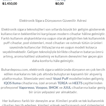
₺
1.450,00
₺
0,00
Elektronik Sigara Dünyasının Güvenilir Adresi
Elektronik sigara teknolojileri son yıllarda büyük bir gelişim göstererek
kullanıcıların beklentilerini karşılayan modern cihazlar hâline gelmiştir.
Farklı kullanım alışkanlıklarına uygun olarak geliştirilen tek kullanımlık
puff cihazlar, pod sistemleri, mod cihazları ve ısıtmalı tütün ürünleri
sayesinde kullanıcılar ihtiyaçlarına en uygun modeli kolayca
seçebilmektedir. Gelişen teknolojiyle birlikte cihazların batarya ömrü
artmış, aroma kalitesi yükselmiş ve kullanım deneyimi her geçen gün
daha konforlu hâle gelmiştir.
Buhardeposu.com, elektronik sigara sektöründe dünyanın en çok tercih
edilen markalarını tek çatı altında buluşturan kapsamlı bir alışveriş
platformudur. Sitemizde yeni nesil
Vozol Puff
modellerinden gelişmiş
IQOS Iluma
cihazlarına, özel aromalı
TEREA
ve
HEETS
çeşitlerinden
profesyonel
Vaporesso
,
Voopoo
,
SMOK
ve
JUUL
cihazlarına kadar geniş
bir ürün yelpazesi yer almaktadır.
Her kullanıcı farklı bir deneyim arar. Kimileri pratik ve tek kullanımlık
cihazları tercih ederken, kimileri yüksek performanslı pod sistemlerini